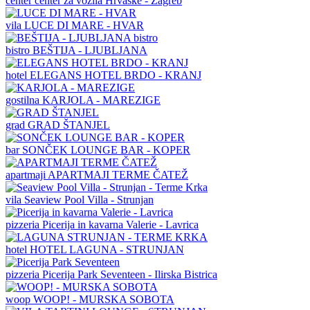
center
center za vozila Hrvaške - Zagreb
vila
LUCE DI MARE - HVAR
bistro
BEŠTIJA - LJUBLJANA
hotel
ELEGANS HOTEL BRDO - KRANJ
gostilna
KARJOLA - MAREZIGE
grad
GRAD ŠTANJEL
bar
SONČEK LOUNGE BAR - KOPER
apartmaji
APARTMAJI TERME ČATEŽ
vila
Seaview Pool Villa - Strunjan
pizzeria
Picerija in kavarna Valerie - Lavrica
hotel
HOTEL LAGUNA - STRUNJAN
pizzeria
Picerija Park Seventeen - Ilirska Bistrica
woop
WOOP! - MURSKA SOBOTA