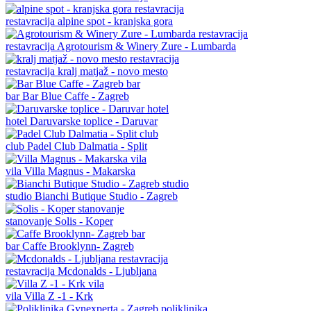
restavracija
alpine spot - kranjska gora
restavracija
Agrotourism & Winery Zure - Lumbarda
restavracija
kralj matjaž - novo mesto
bar
Bar Blue Caffe - Zagreb
hotel
Daruvarske toplice - Daruvar
club
Padel Club Dalmatia - Split
vila
Villa Magnus - Makarska
studio
Bianchi Butique Studio - Zagreb
stanovanje
Solis - Koper
bar
Caffe Brooklynn- Zagreb
restavracija
Mcdonalds - Ljubljana
vila
Villa Z -1 - Krk