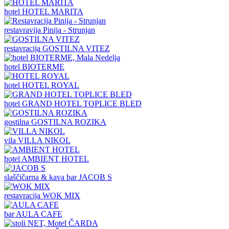
hotel
HOTEL MARITA
restavravija
Pinija - Strunjan
restavracija
GOSTILNA VITEZ
hotel
BIOTERME
hotel
HOTEL ROYAL
hotel
GRAND HOTEL TOPLICE BLED
gostilna
GOSTILNA ROZIKA
vila
VILLA NIKOL
hotel
AMBIENT HOTEL
slaščičarna & kava bar
JACOB S
restavracija
WOK MIX
bar
AULA CAFE