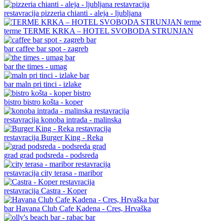
restavracija
pizzeria chianti - aleja - ljubljana
terme
TERME KRKA – HOTEL SVOBODA STRUNJAN
bar
caffee bar spot - zagreb
bar
the times - umag
bar
maln pri tinci - izlake
bistro
bistro košta - koper
restavracija
konoba intrada - malinska
restavracija
Burger King - Reka
grad
grad podsreda - podsreda
restavracija
city terasa - maribor
restavracija
Castra - Koper
bar
Havana Club Cafe Kadena - Cres, Hrvaška