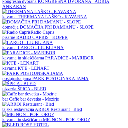
kongresna dvorana
KONGRESNA DVORANA - ADRIA
ANKARAN
kavarna
THERMANA LAŠKO - KAVARNA
domačija
DOMAČIJA PRI DAMJANU - SLOPE
pisarne
RADIO CAPRIS - KOPER
kavarna
LARGO - LJUBLJANA
kavarna in sklaščičarna
PARADICE - MARIBOR
kavarna
K'FE - LENART
postojnska jama
PARK POSTOJNSKA JAMA
pizzeria
ŠPICA - BLED
bar
Caffe bar devetka - Mozirje
tajska restavracija
ARROI Restaurant - Bled
kavarna in slaščičarna
MIGNON - PORTOROZ