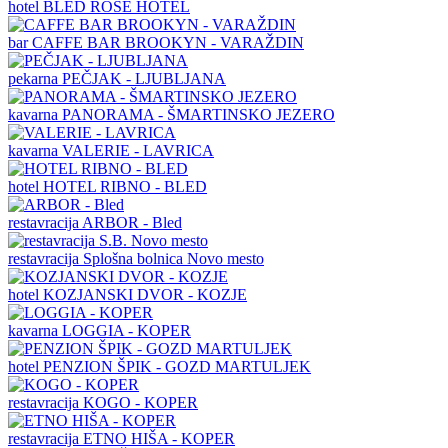
hotel
BLED ROSE HOTEL
bar
CAFFE BAR BROOKYN - VARAŽDIN
pekarna
PEČJAK - LJUBLJANA
kavarna
PANORAMA - ŠMARTINSKO JEZERO
kavarna
VALERIE - LAVRICA
hotel
HOTEL RIBNO - BLED
restavracija
ARBOR - Bled
restavracija
Splošna bolnica Novo mesto
hotel
KOZJANSKI DVOR - KOZJE
kavarna
LOGGIA - KOPER
hotel
PENZION ŠPIK - GOZD MARTULJEK
restavracija
KOGO - KOPER
restavracija
ETNO HIŠA - KOPER