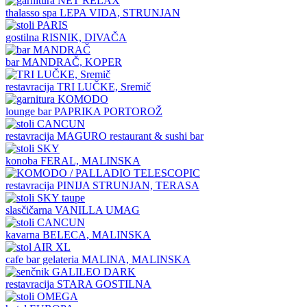
thalasso spa
LEPA VIDA, STRUNJAN
gostilna
RISNIK, DIVAČA
bar
MANDRAČ, KOPER
restavracija
TRI LUČKE, Sremič
lounge bar
PAPRIKA PORTOROŽ
restavracija
MAGURO restaurant & sushi bar
konoba
FERAL, MALINSKA
restavracija
PINIJA STRUNJAN, TERASA
slasčičarna
VANILLA UMAG
kavarna
BELECA, MALINSKA
cafe bar gelateria
MALINA, MALINSKA
restavracija
STARA GOSTILNA