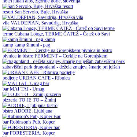
hotel
julian alps, zgornje gorje, slovenija
resort
San Servolo, Buje, Hrvaška
vila
VALDEPIAN, Savudrija, Hrvaška
terme
Cabana Louge, TERME ČATEŽ - Čatež ob Savi
kamp
kamp šimuni - pag
pivnica in bistro
FERMENT – Cerklje na Gorenjskem
zabaviščni park
dragonland - dežela zmajev, šmarje pri jelšah
podjetje
URBAN CAFE - Ribnica
bar
MAI TAI - Umag
pizzeria
TO JE TO – Žminj
bistro
ADORE, Ljubljana
bar
Robinson's Pub, Koper
bar
FORESTERIA, Koper