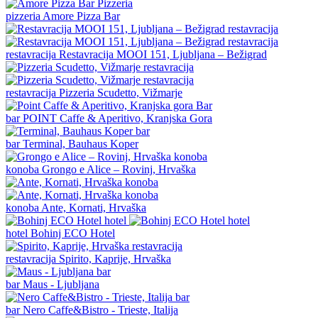
pizzeria
Amore Pizza Bar
restavracija
Restavracija MOOI 151, Ljubljana – Bežigrad
restavracija
Pizzeria Scudetto, Vižmarje
bar
POINT Caffe & Aperitivo, Kranjska Gora
bar
Terminal, Bauhaus Koper
konoba
Grongo e Alice – Rovinj, Hrvaška
konoba
Ante, Kornati, Hrvaška
hotel
Bohinj ECO Hotel
restavracija
Spirito, Kaprije, Hrvaška
bar
Maus - Ljubljana
bar
Nero Caffe&Bistro - Trieste, Italija