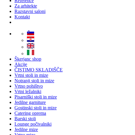
Reference
Za arhitekte
Razstavni saloni
Kontakt
Škerjanc shop
Akcije
ČISTIMO SKLADIŠČE
Vrtni stoli in mize
Notranji stoli in mize
Vrtno pohištvo
Vrtni ležalniki
Pisarniški stoli in mize
Jedilne garniture
Gostinski stoli in mize
Catering oprema
Barski stoli
Lounge počivalniki
Jedilne mize
Vrtne mize