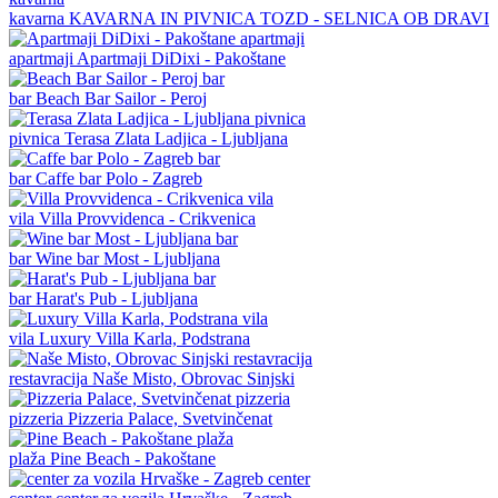
kavarna
KAVARNA IN PIVNICA TOZD - SELNICA OB DRAVI
apartmaji
Apartmaji DiDixi - Pakoštane
bar
Beach Bar Sailor - Peroj
pivnica
Terasa Zlata Ladjica - Ljubljana
bar
Caffe bar Polo - Zagreb
vila
Villa Provvidenca - Crikvenica
bar
Wine bar Most - Ljubljana
bar
Harat's Pub - Ljubljana
vila
Luxury Villa Karla, Podstrana
restavracija
Naše Misto, Obrovac Sinjski
pizzeria
Pizzeria Palace, Svetvinčenat
plaža
Pine Beach - Pakoštane