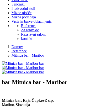
Senčniki
Proizvodni stoli
Mizne plošče
Mizna podnožja
Vrste in barve oblazinjenja
Reference
Za arhitekte
Razstavni saloni
kontakt
Domov
Reference
Mitnica bar - Maribor
bar
Mitnica bar - Maribor
Mitnica bar, Kaja Čupkovič s.p.
Maribor, Slovenija