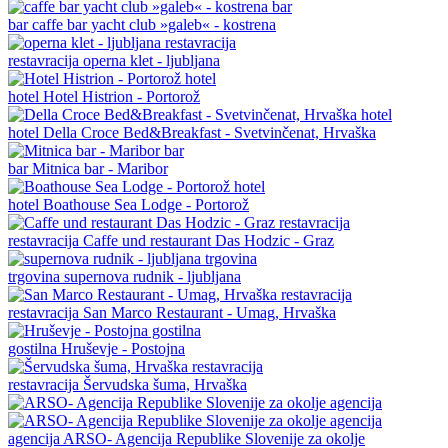
bar
caffe bar yacht club »galeb« - kostrena
restavracija
operna klet - ljubljana
hotel
Hotel Histrion - Portorož
hotel
Della Croce Bed&Breakfast - Svetvinčenat, Hrvaška
bar
Mitnica bar - Maribor
hotel
Boathouse Sea Lodge - Portorož
restavracija
Caffe und restaurant Das Hodzic - Graz
trgovina
supernova rudnik - ljubljana
restavracija
San Marco Restaurant - Umag, Hrvaška
gostilna
Hruševje - Postojna
restavracija
Šervudska šuma, Hrvaška
agencija
ARSO- Agencija Republike Slovenije za okolje