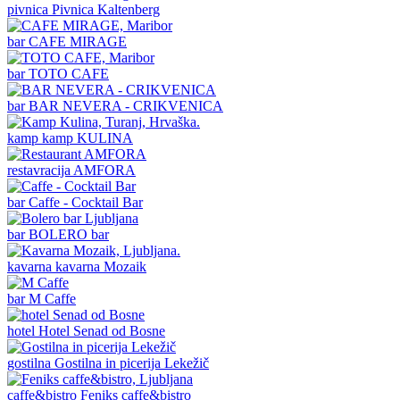
pivnica
Pivnica Kaltenberg
bar
CAFE MIRAGE
bar
TOTO CAFE
bar
BAR NEVERA - CRIKVENICA
kamp
kamp KULINA
restavracija
AMFORA
bar
Caffe - Cocktail Bar
bar
BOLERO bar
kavarna
kavarna Mozaik
bar
M Caffe
hotel
Hotel Senad od Bosne
gostilna
Gostilna in picerija Lekežič
caffe&bistro
Feniks caffe&bistro