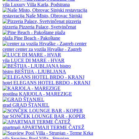
vila
Luxury Villa Karla, Podstrana
restavracija
Naše Misto, Obrovac Sinjski
pizzeria
Pizzeria Palace, Svetvinčenat
plaža
Pine Beach - Pakoštane
center
center za vozila Hrvaške - Zagreb
vila
LUCE DI MARE - HVAR
bistro
BEŠTIJA - LJUBLJANA
hotel
ELEGANS HOTEL BRDO - KRANJ
gostilna
KARJOLA - MAREZIGE
grad
GRAD ŠTANJEL
bar
SONČEK LOUNGE BAR - KOPER
apartmaji
APARTMAJI TERME ČATEŽ
vila
Seaview Pool Villa - Strunjan