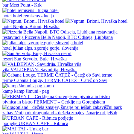
bar
Meet Point - Krk
hotel
hotel remisens - lucija
hotel
Neptun, Brioni, Hrvaška
restavracija
Pizzeria Bella Napoli, BTC Odiseja, Ljubljana
hotel
julian alps, zgornje gorje, slovenija
resort
San Servolo, Buje, Hrvaška
vila
VALDEPIAN, Savudrija, Hrvaška
terme
Cabana Louge, TERME ČATEŽ - Čatež ob Savi
kamp
kamp šimuni - pag
pivnica in bistro
FERMENT – Cerklje na Gorenjskem
zabaviščni park
dragonland - dežela zmajev, šmarje pri jelšah
podjetje
URBAN CAFE - Ribnica