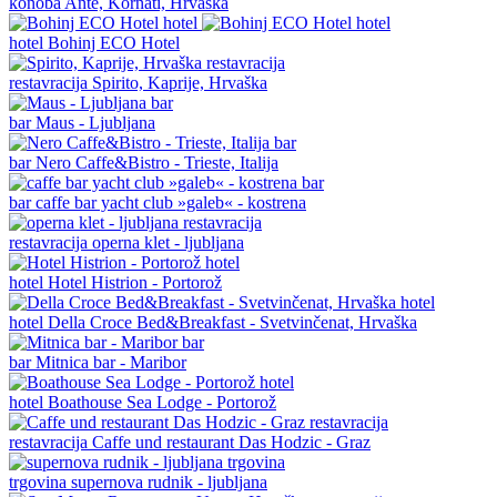
konoba
Ante, Kornati, Hrvaška
hotel
Bohinj ECO Hotel
restavracija
Spirito, Kaprije, Hrvaška
bar
Maus - Ljubljana
bar
Nero Caffe&Bistro - Trieste, Italija
bar
caffe bar yacht club »galeb« - kostrena
restavracija
operna klet - ljubljana
hotel
Hotel Histrion - Portorož
hotel
Della Croce Bed&Breakfast - Svetvinčenat, Hrvaška
bar
Mitnica bar - Maribor
hotel
Boathouse Sea Lodge - Portorož
restavracija
Caffe und restaurant Das Hodzic - Graz
trgovina
supernova rudnik - ljubljana