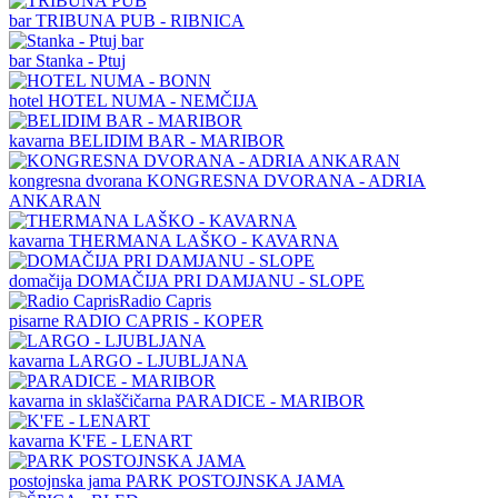
bar
TRIBUNA PUB - RIBNICA
bar
Stanka - Ptuj
hotel
HOTEL NUMA - NEMČIJA
kavarna
BELIDIM BAR - MARIBOR
kongresna dvorana
KONGRESNA DVORANA - ADRIA
ANKARAN
kavarna
THERMANA LAŠKO - KAVARNA
domačija
DOMAČIJA PRI DAMJANU - SLOPE
pisarne
RADIO CAPRIS - KOPER
kavarna
LARGO - LJUBLJANA
kavarna in sklaščičarna
PARADICE - MARIBOR
kavarna
K'FE - LENART
postojnska jama
PARK POSTOJNSKA JAMA