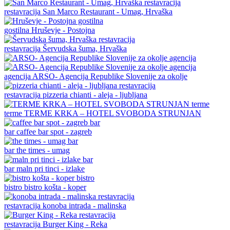
restavracija
San Marco Restaurant - Umag, Hrvaška
gostilna
Hruševje - Postojna
restavracija
Šervudska šuma, Hrvaška
agencija
ARSO- Agencija Republike Slovenije za okolje
restavracija
pizzeria chianti - aleja - ljubljana
terme
TERME KRKA – HOTEL SVOBODA STRUNJAN
bar
caffee bar spot - zagreb
bar
the times - umag
bar
maln pri tinci - izlake
bistro
bistro košta - koper
restavracija
konoba intrada - malinska
restavracija
Burger King - Reka