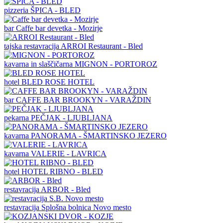
pizzeria
ŠPICA - BLED
bar
Caffe bar devetka - Mozirje
tajska restavracija
ARROI Restaurant - Bled
kavarna in slaščičarna
MIGNON - PORTOROZ
hotel
BLED ROSE HOTEL
bar
CAFFE BAR BROOKYN - VARAŽDIN
pekarna
PEČJAK - LJUBLJANA
kavarna
PANORAMA - ŠMARTINSKO JEZERO
kavarna
VALERIE - LAVRICA
hotel
HOTEL RIBNO - BLED
restavracija
ARBOR - Bled
restavracija
Splošna bolnica Novo mesto