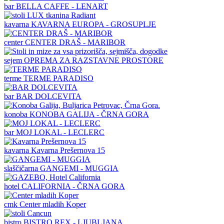
bar
BELLA CAFFE - LENART
kavarna
KAVARNA EUROPA - GROSUPLJE
center
CENTER DRAŠ - MARIBOR
sejem
OPREMA ZA RAZSTAVNE PROSTORE
terme
TERME PARADISO
bar
BAR DOLCEVITA
konoba
KONOBA GALIJA - ČRNA GORA
bar
MOJ LOKAL - LECLERC
kavarna
Kavarna Prešernova 15
slaščičarna
GANGEMI - MUGGIA
hotel
CALIFORNIA - ČRNA GORA
cmk
Center mladih Koper
bistro
BISTRO REX - LJUBLJANA