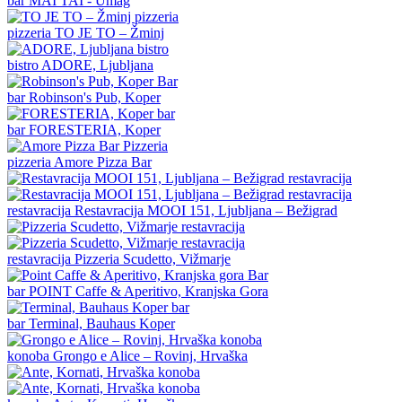
bar
MAI TAI - Umag
pizzeria
TO JE TO – Žminj
bistro
ADORE, Ljubljana
bar
Robinson's Pub, Koper
bar
FORESTERIA, Koper
pizzeria
Amore Pizza Bar
restavracija
Restavracija MOOI 151, Ljubljana – Bežigrad
restavracija
Pizzeria Scudetto, Vižmarje
bar
POINT Caffe & Aperitivo, Kranjska Gora
bar
Terminal, Bauhaus Koper
konoba
Grongo e Alice – Rovinj, Hrvaška