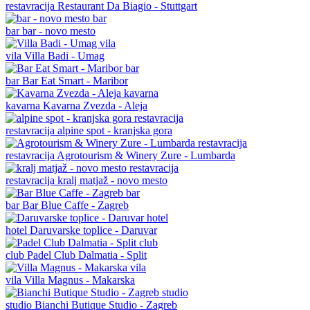
restavracija
Restaurant Da Biagio - Stuttgart
bar
bar - novo mesto
vila
Villa Badi - Umag
bar
Bar Eat Smart - Maribor
kavarna
Kavarna Zvezda - Aleja
restavracija
alpine spot - kranjska gora
restavracija
Agrotourism & Winery Zure - Lumbarda
restavracija
kralj matjaž - novo mesto
bar
Bar Blue Caffe - Zagreb
hotel
Daruvarske toplice - Daruvar
club
Padel Club Dalmatia - Split
vila
Villa Magnus - Makarska
studio
Bianchi Butique Studio - Zagreb