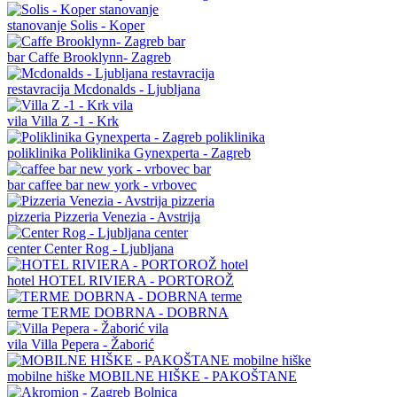
stanovanje
Solis - Koper
bar
Caffe Brooklynn- Zagreb
restavracija
Mcdonalds - Ljubljana
vila
Villa Z -1 - Krk
poliklinika
Poliklinika Gynexperta - Zagreb
bar
caffee bar new york - vrbovec
pizzeria
Pizzeria Venezia - Avstrija
center
Center Rog - Ljubljana
hotel
HOTEL RIVIERA - PORTOROŽ
terme
TERME DOBRNA - DOBRNA
vila
Villa Pepera - Žaborić
mobilne hiške
MOBILNE HIŠKE - PAKOŠTANE