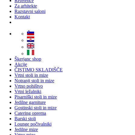
Reference
Za arhitekte
Razstavni saloni
Kontakt
Škerjanc shop
Akcije
ČISTIMO SKLADIŠČE
Vrtni stoli in mize
Notranji stoli in mize
Vrtno pohištvo
Vrtni ležalniki
Pisarniški stoli in mize
Jedilne garniture
Gostinski stoli in mize
Catering oprema
Barski stoli
Lounge počivalniki
Jedilne mize
Vrtne mize