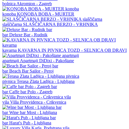
bolnica
Akromion - Zagreb
konoba
KONOBA BOBA - MURTER
slaščičarna
SLAŠČIČARNA BERZO - VRHNIKA
bar
Deluxe Bar - Rudnik
kavarna
KAVARNA IN PIVNICA TOZD - SELNICA OB DRAVI
apartmaji
Apartmaji DiDixi - Pakoštane
bar
Beach Bar Sailor - Peroj
pivnica
Terasa Zlata Ladjica - Ljubljana
bar
Caffe bar Polo - Zagreb
vila
Villa Provvidenca - Crikvenica
bar
Wine bar Most - Ljubljana
bar
Harat's Pub - Ljubljana