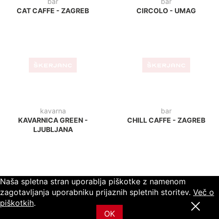
bar
mobilne hiške
YANKEE'S BAR TOWER -
LANTERNA - POREČ
REKA
hotel
hotel
HOTEL JASKA -
HOTEL PRI CESARJU -
JASTREBARSKO
KAMNIK
Naša spletna stran uporablja piškotke z namenom
zagotavljanja uporabniku prijaznih spletnih storitev.
Več o
piškotkih
.
OK