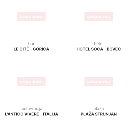
bar
hotel
LE CITÈ - GORICA
HOTEL SOČA - BOVEC
restavracija
plaža
L'ANTICO VIVERE - ITALIJA
PLAŽA STRUNJAN
kavarna
APARTMAJI ADRIA
MESTNA KAVARNA PIRAN
ANKARAN
kava bar
slaščičarna
TROPICAL BAR - BLED
LA SICIALIANA -
TRST/ITALIJA