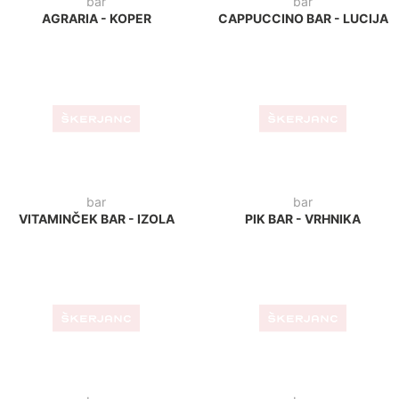
kavarna
bar
KAVARNICA GREEN -
CHILL CAFFE - ZAGREB
LJUBLJANA
bistro
picerija
BISTRO LUK - PTUJ
PIZZERIA PLUS - RUŠE