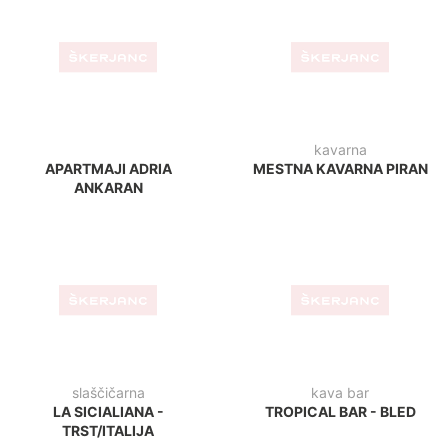
restavracija
kavarna
STUDENAC - FAŽANA
KAVARNA ŠTACION -
RIBNICA
zd krško
klinika
JEDILNICA - ZD KRŠKO
PRIMADENT CLINICA
DENTALE - ŠKOFIJE