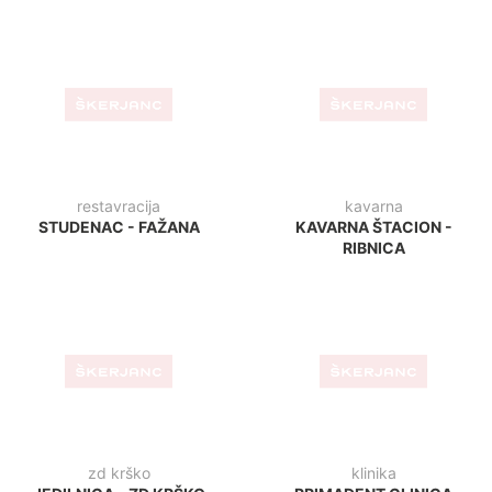
lounge bar
športni park
1000 BAR - VIŠKOVO
LUDUS - LJUBLJANA
bar
bar
AGRARIA - KOPER
CAPPUCCINO BAR - LUCIJA