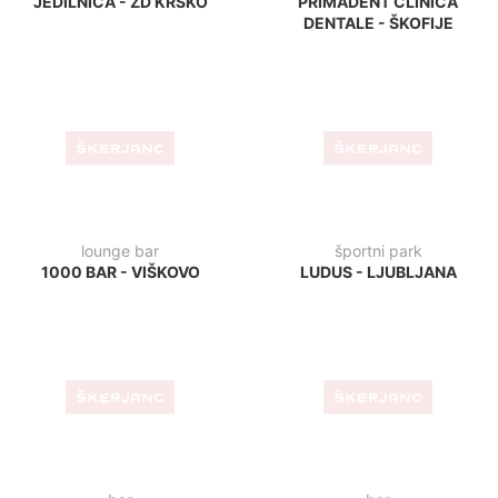
bar
bar
VITAMINČEK BAR - IZOLA
PIK BAR - VRHNIKA
bar
bar
CAT CAFFE - ZAGREB
CIRCOLO - UMAG