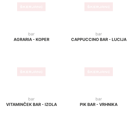
kavarna
bar
KAVARNICA GREEN -
CHILL CAFFE - ZAGREB
LJUBLJANA
bistro
picerija