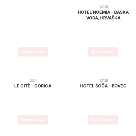
bar
hotel
LE CITÈ - GORICA
HOTEL SOČA - BOVEC
restavracija
plaža
L'ANTICO VIVERE - ITALIJA
PLAŽA STRUNJAN
kavarna
APARTMAJI ADRIA
MESTNA KAVARNA PIRAN
ANKARAN
kava bar
slaščičarna
TROPICAL BAR - BLED
LA SICIALIANA -
TRST/ITALIJA