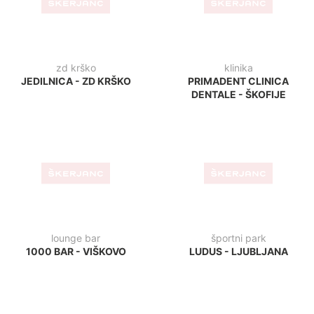
bar
bar
VITAMINČEK BAR - IZOLA
PIK BAR - VRHNIKA
bar
bar
CAT CAFFE - ZAGREB
CIRCOLO - UMAG