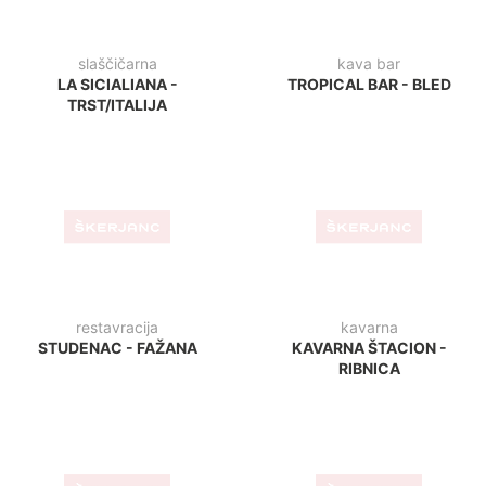
lounge bar
športni park
1000 BAR - VIŠKOVO
LUDUS - LJUBLJANA
bar
bar
AGRARIA - KOPER
CAPPUCCINO BAR - LUCIJA