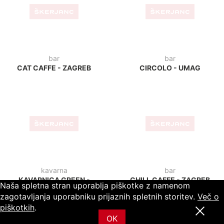
BISTRO LUK - PTUJ
PIZZERIA PLUS - RUŠE
bar
mobilne hiške
YANKEE'S BAR TOWER -
LANTERNA - POREČ
REKA
Naša spletna stran uporablja piškotke z namenom
zagotavljanja uporabniku prijaznih spletnih storitev.
Več o
piškotkih
.
OK