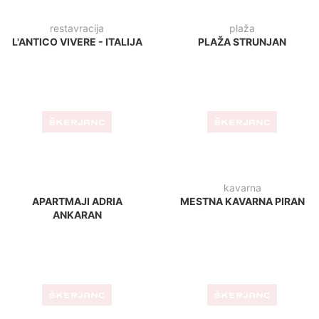
restavracija
STUDENAC - FAŽANA
kavarna
KAVARNA ŠTACION -
RIBNICA
zd krško
klinika
JEDILNICA - ZD KRŠKO
PRIMADENT CLINICA
DENTALE - ŠKOFIJE