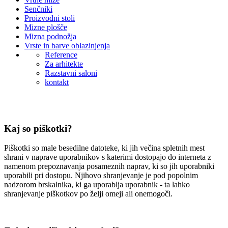
Senčniki
Proizvodni stoli
Mizne plošče
Mizna podnožja
Vrste in barve oblazinjenja
Reference
Za arhitekte
Razstavni saloni
kontakt
Kaj so piškotki?
Piškotki so male besedilne datoteke, ki jih večina spletnih mest
shrani v naprave uporabnikov s katerimi dostopajo do interneta z
namenom prepoznavanja posameznih naprav, ki so jih uporabniki
uporabili pri dostopu. Njihovo shranjevanje je pod popolnim
nadzorom brskalnika, ki ga uporablja uporabnik - ta lahko
shranjevanje piškotkov po želji omeji ali onemogoči.