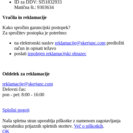
ID za DDV: SI51832933
Matična št.: 9303634
Vračila in reklamacije
Kako sprožim garancijski postopek?
Za sprožitev postopka je potrebno:
na elektronski naslov
reklamacije@skerjanc.com
predložiti
račun in opisati težavo
poslati
izpolnjen reklamacijski obrazec
Oddelek za reklamacije
reklamacije@skerjanc.com
Delovni čas:
pon - pet: 8:00 - 16:00
Splošni pogoji
Naša spletna stran uporablja piškotke z namenom zagotavljanja
uporabniku prijaznih spletnih storitev.
Več o piškotkih
.
OK