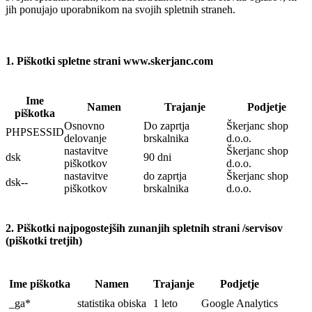
jih ponujajo uporabnikom na svojih spletnih straneh.
1. Piškotki spletne strani www.skerjanc.com
Ime
Namen
Trajanje
Podjetje
piškotka
Osnovno
Do zaprtja
Škerjanc shop
PHPSESSID
delovanje
brskalnika
d.o.o.
nastavitve
Škerjanc shop
dsk
90 dni
piškotkov
d.o.o.
nastavitve
do zaprtja
Škerjanc shop
dsk--
piškotkov
brskalnika
d.o.o.
2. Piškotki najpogostejših zunanjih spletnih strani /servisov
(piškotki tretjih)
Ime piškotka
Namen
Trajanje
Podjetje
_ga*
statistika obiska
1 leto
Google Analytics