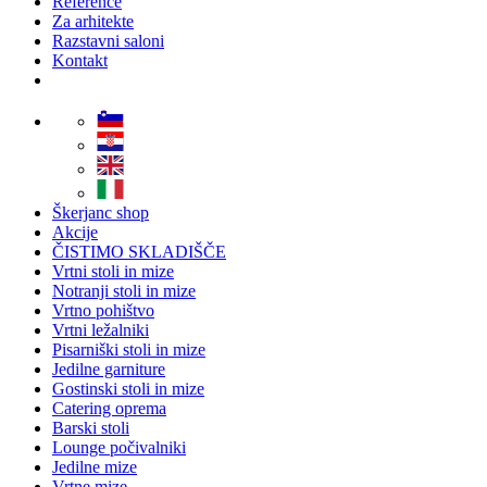
Reference
Za arhitekte
Razstavni saloni
Kontakt
Škerjanc shop
Akcije
ČISTIMO SKLADIŠČE
Vrtni stoli in mize
Notranji stoli in mize
Vrtno pohištvo
Vrtni ležalniki
Pisarniški stoli in mize
Jedilne garniture
Gostinski stoli in mize
Catering oprema
Barski stoli
Lounge počivalniki
Jedilne mize
Vrtne mize