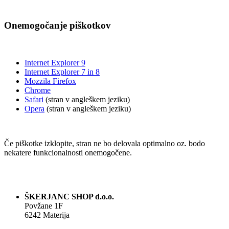
Onemogočanje piškotkov
Internet Explorer 9
Internet Explorer 7 in 8
Mozzila Firefox
Chrome
Safari
(stran v angleškem jeziku)
Opera
(stran v angleškem jeziku)
Če piškotke izklopite, stran ne bo delovala optimalno oz. bodo
nekatere funkcionalnosti onemogočene.
ŠKERJANC SHOP d.o.o.
Povžane 1F
6242 Materija