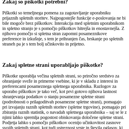
Zakaj so piškotki potrebni?
Piškotki so temeljnega pomena za zagotavljanje uporabniku
prijaznih spletnih storitev. Najpogostejše funkcije e-poslovanja ne bi
bile mogoče brez piškotkov. Interakcija med spletnim uporabnikom
in spletno stranjo je s pomočjo piškotkov hitrejša in enostavnejša. Z
njihovo pomočjo si spletna stran zapomni posameznikove
preference in izkušnje, s tem je prihranjen čas, brskanje po spletnih
straneh pa je s tem bolj učinkovito in prijetno.
Zakaj spletne strani uporabljajo piškotke?
Piškotke uporablja večina spletnih strani, so priročno sredstvo za
ohranjanje sveže in primerne vsebine, ki je v skladu z interesi in
preferencami posameznega spletnega uporabnika. Razlogov za
uporabo piškotkov je tako več, kot prvi gotovo njihova lastnost
shranjevanja podatkov o stanju posamezne spletne strani
(podrobnosti o prilagoditvah posamezne spletne strani), pomagajo
pri izvajanju raznih spletnih storitev (spletne trgovine), pomagajo pri
zbiranju raznih statistik, o navadah spletnega uporabnika – saj se le z
njimi lahko spremlja pogostost obiskovanja določene spletne strani.
Podjetja lahko s pomočjo piškotkov ocenijo učinkovitost zasnove
svojih spletnih strani, kot tudi ustreznost vrste in števila oglasov, ki