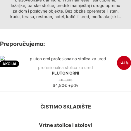
ležaljke, barske stolice, uredski namještaj i drugu opremu
za dom i poslovne objekte. Bez obzira opremate li stan,
kuću, terasu, restoran, hotel, kafić ili ured, među akcijskim
proizvodima pronaći ćete kvalitetna rješenja renomiranih
brendova po povoljnijim cijenama. Ograničene količine i
posebni popusti za privatne i poslovne kupce.
Preporučujemo:
-41%
AKCIJA
profesionalna stolica za ured
PLUTON CRNI
110,00€
64,80€
+pdv
ČISTIMO SKLADIŠTE
Vrtne stolice i stolovi