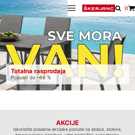
0
Totalna rasprodaja
Popusti do –68 %
AKCIJE
Iskoristite posebne akcijske ponude na stolice, stolove,
blagovaonske garniture, vrtni namještaj, suncobrane,