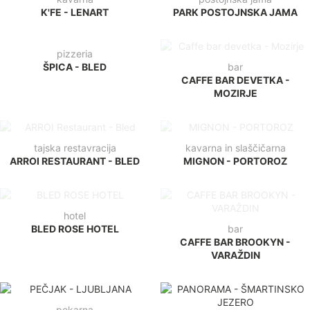
kavarna
kavarna in sklaščičarna
LARGO - LJUBLJANA
PARADICE - MARIBOR
kavarna
postojnska jama
K'FE - LENART
PARK POSTOJNSKA JAMA
bar
pizzeria
CAFFE BAR DEVETKA -
ŠPICA - BLED
MOZIRJE
tajska restavracija
kavarna in slaščičarna
ARROI RESTAURANT - BLED
MIGNON - PORTOROZ
hotel
bar
BLED ROSE HOTEL
CAFFE BAR BROOKYN -
VARAŽDIN