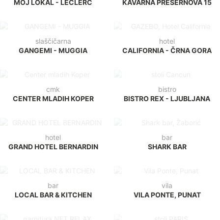
slaščičarna
hotel
GANGEMI - MUGGIA
CALIFORNIA - ČRNA GORA
cmk
bistro
CENTER MLADIH KOPER
BISTRO REX - LJUBLJANA
hotel
bar
GRAND HOTEL BERNARDIN
SHARK BAR
bar
vila
LOCAL BAR & KITCHEN
VILA PONTE, PUNAT
thalasso spa
gostilna
LEPA VIDA, STRUNJAN
RISNIK, DIVAČA