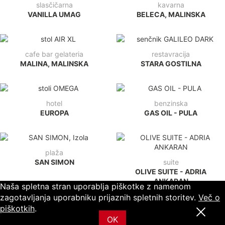
cafe bar gelateria
restavracija
MALINA, MALINSKA
STARA GOSTILNA
hotel
benzinska
EUROPA
GAS OIL - PULA
plaža
SAN SIMON
suite
OLIVE SUITE - ADRIA
ANKARAN
Naša spletna stran uporablja piškotke z namenom
resort
restavracija
zagotavljanja uporabniku prijaznih spletnih storitev.
Več o
KAŠTEL STARI
FISHERMANS' LOUNGE -
piškotkih
.
ADRIA ANKARAN
OK