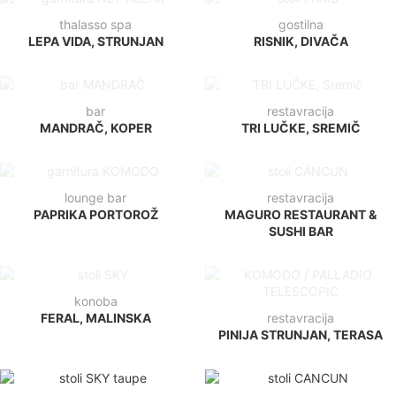
bar
restavracija
MANDRAČ, KOPER
TRI LUČKE, SREMIČ
lounge bar
restavracija
PAPRIKA PORTOROŽ
MAGURO RESTAURANT &
SUSHI BAR
konoba
FERAL, MALINSKA
restavracija
PINIJA STRUNJAN, TERASA
slasčičarna
kavarna
VANILLA UMAG
BELECA, MALINSKA