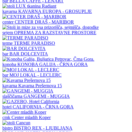
bar
BELLA CAFFE - LENART
kavarna
KAVARNA EUROPA - GROSUPLJE
center
CENTER DRAŠ - MARIBOR
sejem
OPREMA ZA RAZSTAVNE PROSTORE
terme
TERME PARADISO
bar
BAR DOLCEVITA
konoba
KONOBA GALIJA - ČRNA GORA
bar
MOJ LOKAL - LECLERC
kavarna
Kavarna Prešernova 15
slaščičarna
GANGEMI - MUGGIA
hotel
CALIFORNIA - ČRNA GORA
cmk
Center mladih Koper
bistro
BISTRO REX - LJUBLJANA