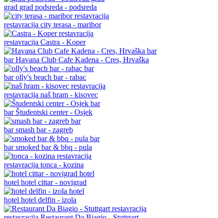
grad
grad podsreda - podsreda
restavracija
city terasa - maribor
restavracija
Castra - Koper
bar
Havana Club Cafe Kadena - Cres, Hrvaška
bar
olly's beach bar - rabac
restavracija
naš hram - kisovec
bar
Študentski center - Osjek
bar
smash bar - zagreb
bar
smoked bar & bbq - pula
restavracija
tonca - kozina
hotel
hotel cittar - novigrad
hotel
hotel delfin - izola
restavracija
Restaurant Da Biagio - Stuttgart