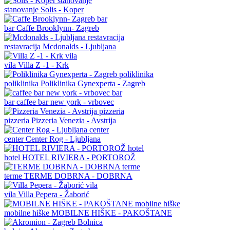
stanovanje
Solis - Koper
bar
Caffe Brooklynn- Zagreb
restavracija
Mcdonalds - Ljubljana
vila
Villa Z -1 - Krk
poliklinika
Poliklinika Gynexperta - Zagreb
bar
caffee bar new york - vrbovec
pizzeria
Pizzeria Venezia - Avstrija
center
Center Rog - Ljubljana
hotel
HOTEL RIVIERA - PORTOROŽ
terme
TERME DOBRNA - DOBRNA
vila
Villa Pepera - Žaborić
mobilne hiške
MOBILNE HIŠKE - PAKOŠTANE