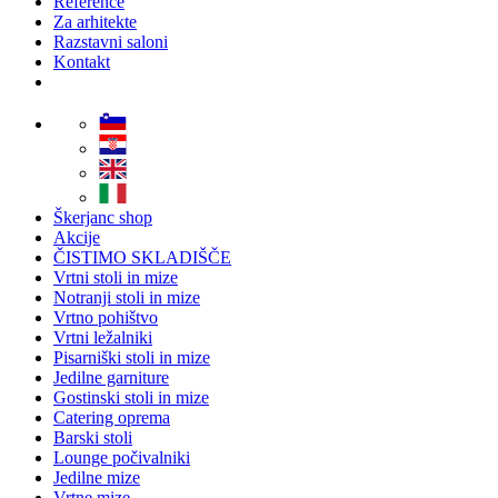
Reference
Za arhitekte
Razstavni saloni
Kontakt
Škerjanc shop
Akcije
ČISTIMO SKLADIŠČE
Vrtni stoli in mize
Notranji stoli in mize
Vrtno pohištvo
Vrtni ležalniki
Pisarniški stoli in mize
Jedilne garniture
Gostinski stoli in mize
Catering oprema
Barski stoli
Lounge počivalniki
Jedilne mize
Vrtne mize