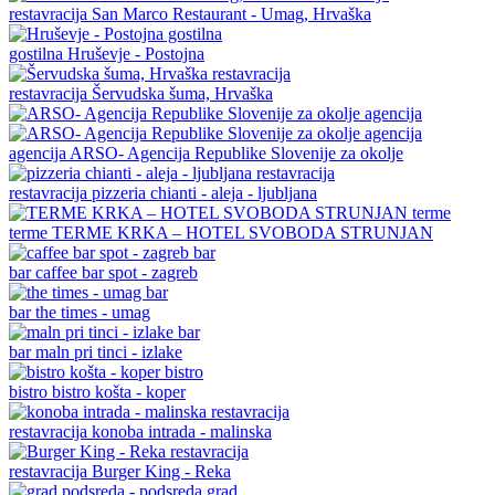
restavracija
San Marco Restaurant - Umag, Hrvaška
gostilna
Hruševje - Postojna
restavracija
Šervudska šuma, Hrvaška
agencija
ARSO- Agencija Republike Slovenije za okolje
restavracija
pizzeria chianti - aleja - ljubljana
terme
TERME KRKA – HOTEL SVOBODA STRUNJAN
bar
caffee bar spot - zagreb
bar
the times - umag
bar
maln pri tinci - izlake
bistro
bistro košta - koper
restavracija
konoba intrada - malinska
restavracija
Burger King - Reka