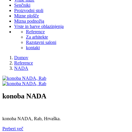
Senčniki
Proizvodni stoli
Mizne plošče
Mizna podnožja
Vrste in barve oblazinjenja
Reference
Za arhitekte
Razstavni saloni
kontakt
Domov
Reference
NADA
konoba
NADA
konoba NADA, Rab, Hrvaška.
Preberi več