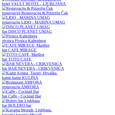
hotel
VAULT HOTEL - LJUBLJANA
restavracija
Restavracija & Pizzerija Čuk
restavracija
LIDO - MARINA UMAG
bar
DISCO PLANET UMAG
pivnica
Pivnica Kaltenberg
bar
CAFE MIRAGE
bar
TOTO CAFE
bar
BAR NEVERA - CRIKVENICA
kamp
kamp KULINA
restavracija
AMFORA
bar
Caffe - Cocktail Bar
bar
BOLERO bar
kavarna
kavarna Mozaik