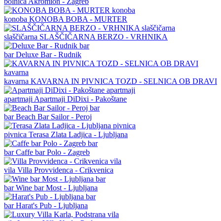
bolnica
Akromion - Zagreb
konoba
KONOBA BOBA - MURTER
slaščičarna
SLAŠČIČARNA BERZO - VRHNIKA
bar
Deluxe Bar - Rudnik
kavarna
KAVARNA IN PIVNICA TOZD - SELNICA OB DRAVI
apartmaji
Apartmaji DiDixi - Pakoštane
bar
Beach Bar Sailor - Peroj
pivnica
Terasa Zlata Ladjica - Ljubljana
bar
Caffe bar Polo - Zagreb
vila
Villa Provvidenca - Crikvenica
bar
Wine bar Most - Ljubljana
bar
Harat's Pub - Ljubljana