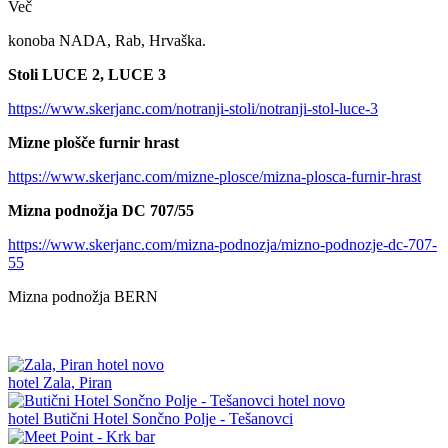
Več
konoba NADA, Rab, Hrvaška.
Stoli LUCE 2, LUCE 3
https://www.skerjanc.com/notranji-stoli/notranji-stol-luce-3
Mizne plošče furnir hrast
https://www.skerjanc.com/mizne-plosce/mizna-plosca-furnir-hrast
Mizna podnožja DC 707/55
https://www.skerjanc.com/mizna-podnozja/mizno-podnozje-dc-707-
55
Mizna podnožja BERN
novo
hotel
Zala, Piran
novo
hotel
Butični Hotel Sončno Polje - Tešanovci