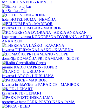
bar
TRIBUNA PUB - RIBNICA
bar
Stanka - Ptuj
hotel
HOTEL NUMA - NEMČIJA
kavarna
BELIDIM BAR - MARIBOR
kongresna dvorana
KONGRESNA DVORANA - ADRIA
ANKARAN
kavarna
THERMANA LAŠKO - KAVARNA
domačija
DOMAČIJA PRI DAMJANU - SLOPE
pisarne
RADIO CAPRIS - KOPER
kavarna
LARGO - LJUBLJANA
kavarna in sklaščičarna
PARADICE - MARIBOR
kavarna
K'FE - LENART
postojnska jama
PARK POSTOJNSKA JAMA