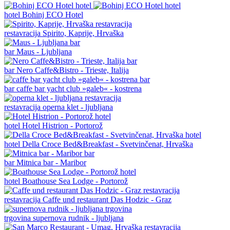
hotel
Bohinj ECO Hotel
restavracija
Spirito, Kaprije, Hrvaška
bar
Maus - Ljubljana
bar
Nero Caffe&Bistro - Trieste, Italija
bar
caffe bar yacht club »galeb« - kostrena
restavracija
operna klet - ljubljana
hotel
Hotel Histrion - Portorož
hotel
Della Croce Bed&Breakfast - Svetvinčenat, Hrvaška
bar
Mitnica bar - Maribor
hotel
Boathouse Sea Lodge - Portorož
restavracija
Caffe und restaurant Das Hodzic - Graz
trgovina
supernova rudnik - ljubljana