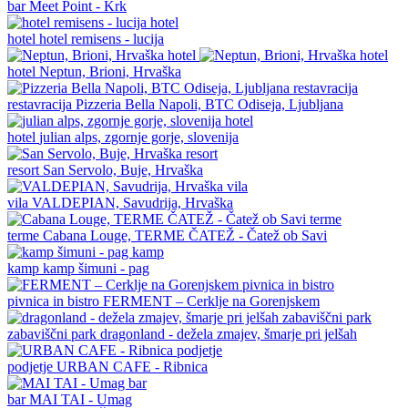
bar
Meet Point - Krk
hotel
hotel remisens - lucija
hotel
Neptun, Brioni, Hrvaška
restavracija
Pizzeria Bella Napoli, BTC Odiseja, Ljubljana
hotel
julian alps, zgornje gorje, slovenija
resort
San Servolo, Buje, Hrvaška
vila
VALDEPIAN, Savudrija, Hrvaška
terme
Cabana Louge, TERME ČATEŽ - Čatež ob Savi
kamp
kamp šimuni - pag
pivnica in bistro
FERMENT – Cerklje na Gorenjskem
zabaviščni park
dragonland - dežela zmajev, šmarje pri jelšah
podjetje
URBAN CAFE - Ribnica
bar
MAI TAI - Umag