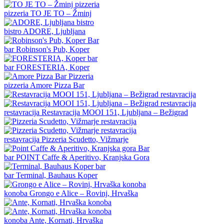
pizzeria
TO JE TO – Žminj
bistro
ADORE, Ljubljana
bar
Robinson's Pub, Koper
bar
FORESTERIA, Koper
pizzeria
Amore Pizza Bar
restavracija
Restavracija MOOI 151, Ljubljana – Bežigrad
restavracija
Pizzeria Scudetto, Vižmarje
bar
POINT Caffe & Aperitivo, Kranjska Gora
bar
Terminal, Bauhaus Koper
konoba
Grongo e Alice – Rovinj, Hrvaška
konoba
Ante, Kornati, Hrvaška