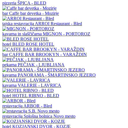
pizzeria
ŠPICA - BLED
bar
Caffe bar devetka - Mozirje
tajska restavracija
ARROI Restaurant - Bled
kavarna in slaščičarna
MIGNON - PORTOROZ
hotel
BLED ROSE HOTEL
bar
CAFFE BAR BROOKYN - VARAŽDIN
pekarna
PEČJAK - LJUBLJANA
kavarna
PANORAMA - ŠMARTINSKO JEZERO
kavarna
VALERIE - LAVRICA
hotel
HOTEL RIBNO - BLED
restavracija
ARBOR - Bled
restavracija
Splošna bolnica Novo mesto
hotel
KOZJANSKI DVOR - KOZJE