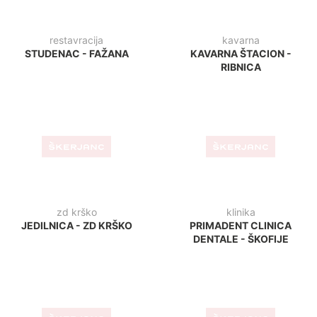
bar
bar
AGRARIA - KOPER
CAPPUCCINO BAR - LUCIJA
bar
bar
VITAMINČEK BAR - IZOLA
PIK BAR - VRHNIKA