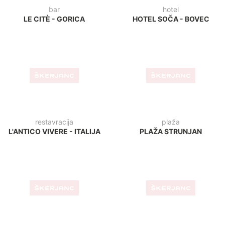
APARTMAJI ADRIA
MESTNA KAVARNA PIRAN
ANKARAN
kava bar
slaščičarna
TROPICAL BAR - BLED
LA SICIALIANA -
TRST/ITALIJA
restavracija
STUDENAC - FAŽANA
kavarna
KAVARNA ŠTACION -
RIBNICA