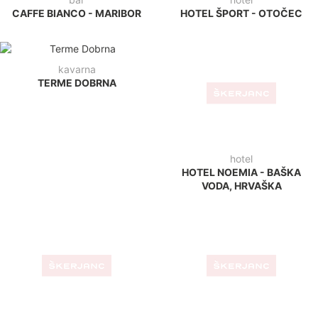
CAFFE BIANCO - MARIBOR
HOTEL ŠPORT - OTOČEC
kavarna
TERME DOBRNA
hotel
HOTEL NOEMIA - BAŠKA
VODA, HRVAŠKA
bar
hotel
LE CITÈ - GORICA
HOTEL SOČA - BOVEC
restavracija
plaža
L'ANTICO VIVERE - ITALIJA
PLAŽA STRUNJAN
kavarna