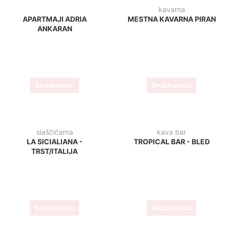
zd krško
klinika
JEDILNICA - ZD KRŠKO
PRIMADENT CLINICA
DENTALE - ŠKOFIJE
lounge bar
športni park
1000 BAR - VIŠKOVO
LUDUS - LJUBLJANA