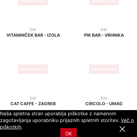
bistro
picerija
BISTRO LUK - PTUJ
PIZZERIA PLUS - RUŠE
Naša spletna stran uporablja piškotke z namenom
zagotavljanja uporabniku prijaznih spletnih storitev.
Več o
piškotkih
.
bar
mobilne hiške
OK
YANKEE'S BAR TOWER -
LANTERNA - POREČ