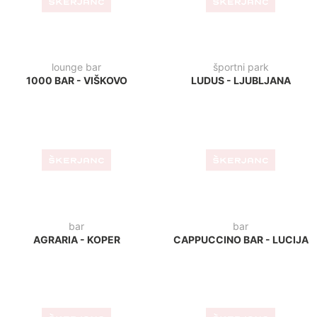
bar
bar
CAT CAFFE - ZAGREB
CIRCOLO - UMAG
kavarna
bar
KAVARNICA GREEN -
CHILL CAFFE - ZAGREB
LJUBLJANA