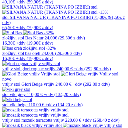
49,10€
+ddv
(
59,90€
z ddv
)
-13%
stol
SILVANA NATUR (TKANINA PO IZBIRI)
75,00€
(91,50€
z
ddv
)
65,50€
+ddv
(
79,90€
z ddv
)
-32%
zložljivi stol
Bas Natur
24,00€
(29,30€
z ddv
)
16,30€
+ddv
(
19,90€
z ddv
)
-32%
zložljivi stol
bas oreh
24,00€
(29,30€
z ddv
)
16,30€
+ddv
(
19,90€
z ddv
)
vrtljiv stol
glori cognac vrtljiv
240,00 €
+ddv
(
292,80 z ddv
)
novo
vrtljiv stol
Glori Beige vrtljiv
240,00 €
+ddv
(
292,80 z ddv
)
stol
viki grey
110,00 €
+ddv
(
134,20 z ddv
)
stol
viki beige
110,00 €
+ddv
(
134,20 z ddv
)
vrtljiv stol
mozaik terracotta vrtljiv
220,00 €
+ddv
(
268,40 z ddv
)