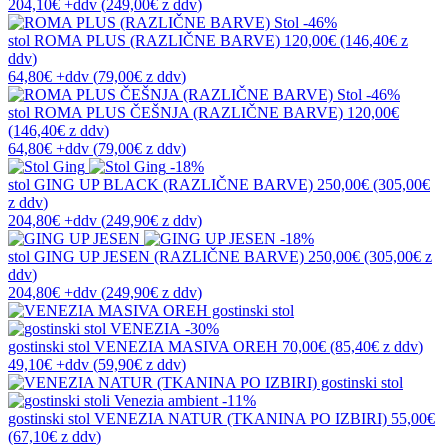
204,10€
+ddv
(
249,00€
z ddv
)
-46%
stol
ROMA PLUS (RAZLIČNE BARVE)
120,00€
(146,40€
z
ddv
)
64,80€
+ddv
(
79,00€
z ddv
)
-46%
stol
ROMA PLUS ČEŠNJA (RAZLIČNE BARVE)
120,00€
(146,40€
z ddv
)
64,80€
+ddv
(
79,00€
z ddv
)
-18%
stol
GING UP BLACK (RAZLIČNE BARVE)
250,00€
(305,00€
z ddv
)
204,80€
+ddv
(
249,90€
z ddv
)
-18%
stol
GING UP JESEN (RAZLIČNE BARVE)
250,00€
(305,00€
z
ddv
)
204,80€
+ddv
(
249,90€
z ddv
)
-30%
gostinski stol
VENEZIA MASIVA OREH
70,00€
(85,40€
z ddv
)
49,10€
+ddv
(
59,90€
z ddv
)
-11%
gostinski stol
VENEZIA NATUR (TKANINA PO IZBIRI)
55,00€
(67,10€
z ddv
)