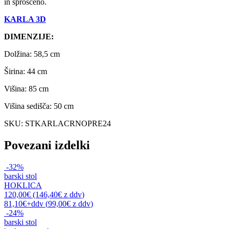
in sproščeno.
KARLA 3D
DIMENZIJE:
Dolžina: 58,5 cm
Širina: 44 cm
Višina: 85 cm
Višina sedišča: 50 cm
SKU: STKARLACRNOPRE24
Povezani izdelki
-32%
barski stol
HOKLICA
120,00€ (146,40€
z ddv
)
81,10€
+ddv
(
99,00€
z ddv
)
-24%
barski stol