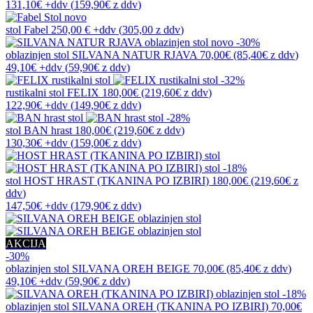
131,10€
+ddv
(
159,90€
z ddv
)
novo
stol
Fabel
250,00 €
+ddv
(
305,00 z ddv
)
novo
-30%
oblazinjen stol
SILVANA NATUR RJAVA
70,00€
(85,40€
z ddv
)
49,10€
+ddv
(
59,90€
z ddv
)
-32%
rustikalni stol
FELIX
180,00€
(219,60€
z ddv
)
122,90€
+ddv
(
149,90€
z ddv
)
-28%
stol
BAN hrast
180,00€
(219,60€
z ddv
)
130,30€
+ddv
(
159,00€
z ddv
)
-18%
stol
HOST HRAST (TKANINA PO IZBIRI)
180,00€
(219,60€
z
ddv
)
147,50€
+ddv
(
179,90€
z ddv
)
AKCIJA
-30%
oblazinjen stol
SILVANA OREH BEIGE
70,00€
(85,40€
z ddv
)
49,10€
+ddv
(
59,90€
z ddv
)
-18%
oblazinjen stol
SILVANA OREH (TKANINA PO IZBIRI)
70,00€