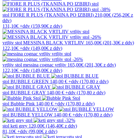
-38%
stol
FIORE R PLUS (TKANINA PO IZBIRI)
210,00€
(256,20€
z
ddv
)
131,10€
+ddv
(
159,90€
z ddv
)
-26%
vrtljiv stol
MESSINA BLACK VRTLJIV
165,00€
(201,30€
z ddv
)
122,10€
+ddv
(
149,00€
z ddv
)
-26%
vrtljiv stol
messina cognac vrtljiv
165,00€
(201,30€
z ddv
)
122,10€
+ddv
(
149,00€
z ddv
)
stol
BUBBLE GREEN
140,00 €
+ddv
(
170,80 z ddv
)
stol
BUBBLE GRAY
140,00 €
+ddv
(
170,80 z ddv
)
stol
Bubble Pink
140,00 €
+ddv
(
170,80 z ddv
)
stol
BUBBLE YELLOW
140,00 €
+ddv
(
170,80 z ddv
)
-32%
stol
keti grey
120,00€
(146,40€
z ddv
)
81,10€
+ddv
(
99,00€
z ddv
)