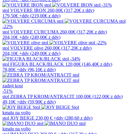
-31%
stol
VOLVERE IRON
260,00€
(317,20€
z ddv
)
179,50€
+ddv
(
219,00€
z ddv
)
-22%
stol
VOLVERE CURCUMA
260,00€
(317,20€
z ddv
)
204,10€
+ddv
(
249,00€
z ddv
)
-22%
stol
VOLVERE olive
260,00€
(317,20€
z ddv
)
204,10€
+ddv
(
249,00€
z ddv
)
-34%
stol
FIGURA BLACK/BLACK
120,00€
(146,40€
z ddv
)
78,80€
+ddv
(
96,10€
z ddv
)
zadnji kosi
-51%
stol
ZEBRA TP KROM/ANTRACIT
100,00€
(122,00€
z ddv
)
49,10€
+ddv
(
59,90€
z ddv
)
kmalu na voljo
stol
JOY BEIGE
230,00 €
+ddv
(
280,60 z ddv
)
kmalu na voljo