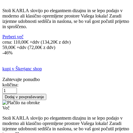
Stoli KARLA slovijo po elegantnem dizajnu in se lepo podajo v
moderno ali klasično opremljene prostore Vašega lokala! Zaradi
izjemne udobnosti sedišča in naslona, se bo vaš gost počutil prijetno
in sproščeno.
Preberi več
cena:
110,00€ +ddv
(134,20€
z ddv
)
59,00€ +ddv
(72,00€ z ddv)
-46%
kupi v Škerjanc shop
Zahtevajte ponudbo
količina:
Dodaj v povpraševanje
Več
Stoli KARLA slovijo po elegantnem dizajnu in se lepo podajo v
moderno ali klasično opremljene prostore Vašega lokala! Zaradi
izjemne udobnosti sedišča in naslona, se bo vaš gost počutil prijetno