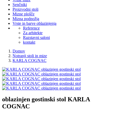
Senčniki
Proizvodni stoli
Mizne plošče
Mizna podnožja
Vrste in barve oblazinjenja
Reference
Za arhitekte
Razstavni saloni
kontakt
Domov
Notranji stoli in mize
KARLA COGNAC
oblazinjen gostinski stol
KARLA
COGNAC