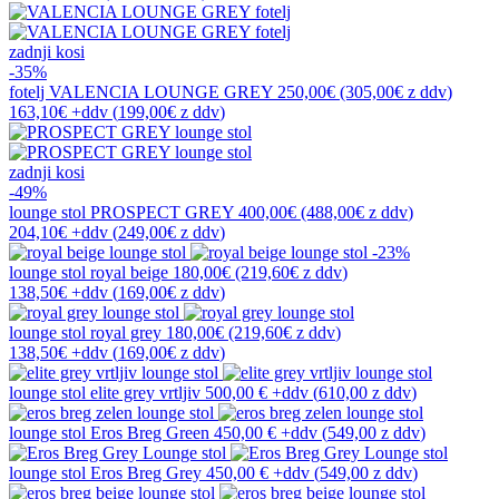
zadnji kosi
-35%
fotelj
VALENCIA LOUNGE GREY
250,00€
(305,00€
z ddv
)
163,10€
+ddv
(
199,00€
z ddv
)
zadnji kosi
-49%
lounge stol
PROSPECT GREY
400,00€
(488,00€
z ddv
)
204,10€
+ddv
(
249,00€
z ddv
)
-23%
lounge stol
royal beige
180,00€
(219,60€
z ddv
)
138,50€
+ddv
(
169,00€
z ddv
)
lounge stol
royal grey
180,00€
(219,60€
z ddv
)
138,50€
+ddv
(
169,00€
z ddv
)
lounge stol
elite grey vrtljiv
500,00 €
+ddv
(
610,00 z ddv
)
lounge stol
Eros Breg Green
450,00 €
+ddv
(
549,00 z ddv
)
lounge stol
Eros Breg Grey
450,00 €
+ddv
(
549,00 z ddv
)