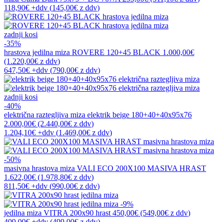
118,90€
+ddv
(
145,00€
z ddv
)
zadnji kosi
-35%
hrastova jedilna miza
ROVERE 120+45 BLACK
1.000,00€
(1.220,00€
z ddv
)
647,50€
+ddv
(
790,00€
z ddv
)
zadnji kosi
-40%
električna raztegljiva miza
elektrik beige 180+40+40x95x76
2.000,00€
(2.440,00€
z ddv
)
1.204,10€
+ddv
(
1.469,00€
z ddv
)
-50%
masivna hrastova miza
VALI ECO 200X100 MASIVA HRAST
1.622,00€
(1.978,80€
z ddv
)
811,50€
+ddv
(
990,00€
z ddv
)
-9%
jedilna miza
VITRA 200x90 hrast
450,00€
(549,00€
z ddv
)
409,00€
+ddv
(
499,00€
z ddv
)