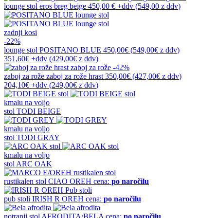
lounge stol
eros breg beige
450,00 €
+ddv
(
549,00 z ddv
)
zadnji kosi
-22%
lounge stol
POSITANO BLUE
450,00€
(549,00€
z ddv
)
351,60€
+ddv
(
429,00€
z ddv
)
-42%
zaboj za rože
zaboj za rože hrast
350,00€
(427,00€
z ddv
)
204,10€
+ddv
(
249,00€
z ddv
)
kmalu na voljo
stol
TODI BEIGE
kmalu na voljo
stol
TODI GRAY
kmalu na voljo
stol
ARC OAK
rustikalen stol
CIAO OREH
cena:
po naročilu
pub stoli
IRISH R OREH
cena:
po naročilu
notranji stol
AFRODITA/BELA
cena:
po naročilu