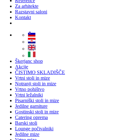
Reference
Za arhitekte
Razstavni saloni
Kontakt
Škerjanc shop
Akcije
ČISTIMO SKLADIŠČE
Vrtni stoli in mize
Notranji stoli in mize
Vrtno pohištvo
Vrtni ležalniki
Pisarniški stoli in mize
Jedilne garniture
Gostinski stoli in mize
Catering oprema
Barski stoli
Lounge počivalniki
Jedilne mize
Vrtne mize