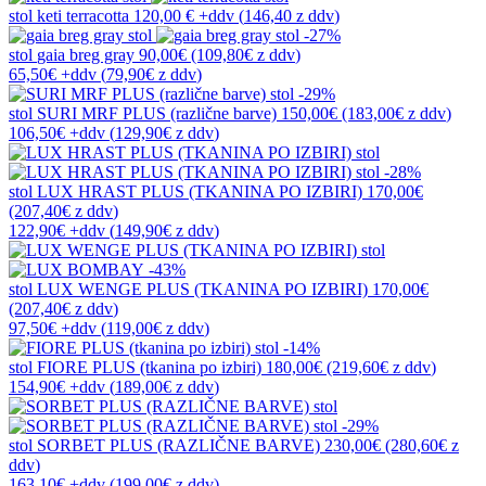
stol
keti terracotta
120,00 €
+ddv
(
146,40 z ddv
)
-27%
stol
gaia breg gray
90,00€
(109,80€
z ddv
)
65,50€
+ddv
(
79,90€
z ddv
)
-29%
stol
SURI MRF PLUS (različne barve)
150,00€
(183,00€
z ddv
)
106,50€
+ddv
(
129,90€
z ddv
)
-28%
stol
LUX HRAST PLUS (TKANINA PO IZBIRI)
170,00€
(207,40€
z ddv
)
122,90€
+ddv
(
149,90€
z ddv
)
-43%
stol
LUX WENGE PLUS (TKANINA PO IZBIRI)
170,00€
(207,40€
z ddv
)
97,50€
+ddv
(
119,00€
z ddv
)
-14%
stol
FIORE PLUS (tkanina po izbiri)
180,00€
(219,60€
z ddv
)
154,90€
+ddv
(
189,00€
z ddv
)
-29%
stol
SORBET PLUS (RAZLIČNE BARVE)
230,00€
(280,60€
z
ddv
)
163,10€
+ddv
(
199,00€
z ddv
)