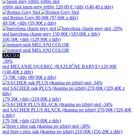
vrtljiv stol
jason grey vrtljiv
120,00 €
+ddv
(
146,40 z ddv
)
stol
Remos Grey
80,00€
(97,60€
z ddv
)
49,10€
+ddv
(
59,90€
z ddv
)
-29%
stol
barcelona charm grey
150,00€
(183,00€
z ddv
)
106,50€
+ddv
(
129,90€
z ddv
)
AKCIJA
-39%
stol
MELANIE QUEBEC (RAZLIČNE BARVE)
120,00€
(146,40€
z ddv
)
73,70€
+ddv
(
89,90€
z ddv
)
-34%
stol
SACHER oak PLUS (tkanina po izbiri)
270,00€
(329,40€
z
ddv
)
179,50€
+ddv
(
219,00€
z ddv
)
-34%
stol
SACHER PLUS BLACK (tkanina po izbiri)
270,00€
(329,40€
z ddv
)
179,50€
+ddv
(
219,00€
z ddv
)
-38%
stol
fiore r plus oak (tkanina po izbiri)
210,00€
(256,20€
z ddv
)