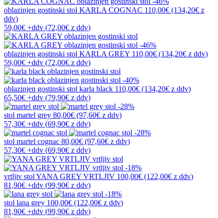
-46%
oblazinjen gostinski stol
KARLA COGNAC
110,00€
(134,20€
z
ddv
)
59,00€
+ddv
(
72,00€
z ddv
)
-46%
oblazinjen gostinski stol
KARLA GREY
110,00€
(134,20€
z ddv
)
59,00€
+ddv
(
72,00€
z ddv
)
-40%
oblazinjen gostinski stol
karla black
110,00€
(134,20€
z ddv
)
65,50€
+ddv
(
79,90€
z ddv
)
-28%
stol
martel grey
80,00€
(97,60€
z ddv
)
57,30€
+ddv
(
69,90€
z ddv
)
-28%
stol
martel cognac
80,00€
(97,60€
z ddv
)
57,30€
+ddv
(
69,90€
z ddv
)
-18%
vrtljiv stol
YANA GREY VRTLJIV
100,00€
(122,00€
z ddv
)
81,90€
+ddv
(
99,90€
z ddv
)
-18%
stol
lana grey
100,00€
(122,00€
z ddv
)
81,90€
+ddv
(
99,90€
z ddv
)