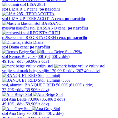
stol
LIZA R UP
cena:
po naročilu
stol
LIZA UP TERRACOTTA
cena:
po naročilu
masivni klasični stol
BASSANO
cena:
po naročilu
režiserski stol
REGISTA OREH
cena:
po naročilu
stol
Diana
cena:
po naročilu
-39%
stol
Remos Beige
80,00€
(97,60€
z ddv
)
49,10€
+ddv
(
59,90€
z ddv
)
vrtljiv stol
mark beige vrtljiv
170,00 €
+ddv
(
207,40 z ddv
)
-35%
stol, aluminij
BANQUET RED
50,00€
(61,00€
z ddv
)
32,70€
+ddv
(
39,90€
z ddv
)
stol
Ana Beige
70,00€
(85,40€
z ddv
)
49,10€
+ddv
(
59,90€
z ddv
)
stol
Ana Grey
70,00€
(85,40€
z ddv
)