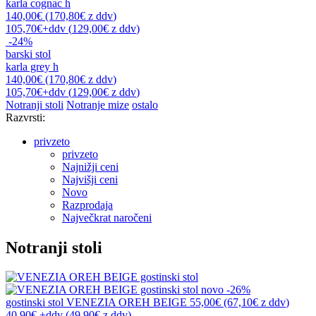
karla cognac h
140,00€ (170,80€
z ddv
)
105,70€
+ddv
(
129,00€
z ddv
)
-24%
barski stol
karla grey h
140,00€ (170,80€
z ddv
)
105,70€
+ddv
(
129,00€
z ddv
)
Notranji stoli
Notranje mize
ostalo
Razvrsti:
privzeto
privzeto
Najnižji ceni
Najvišji ceni
Novo
Razprodaja
Največkrat naročeni
Notranji stoli
novo
-26%
gostinski stol
VENEZIA OREH BEIGE
55,00€
(67,10€
z ddv
)
40,90€
+ddv
(
49,90€
z ddv
)