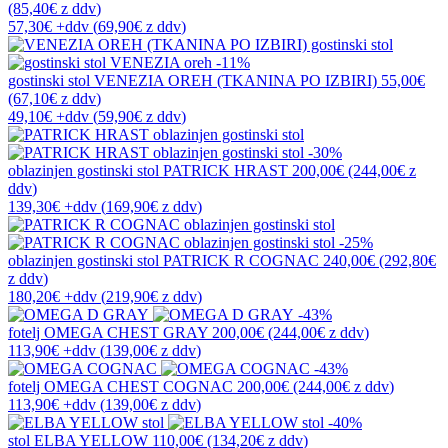
(85,40€
z ddv
)
57,30€
+ddv
(
69,90€
z ddv
)
-11%
gostinski stol
VENEZIA OREH (TKANINA PO IZBIRI)
55,00€
(67,10€
z ddv
)
49,10€
+ddv
(
59,90€
z ddv
)
-30%
oblazinjen gostinski stol
PATRICK HRAST
200,00€
(244,00€
z
ddv
)
139,30€
+ddv
(
169,90€
z ddv
)
-25%
oblazinjen gostinski stol
PATRICK R COGNAC
240,00€
(292,80€
z ddv
)
180,20€
+ddv
(
219,90€
z ddv
)
-43%
fotelj
OMEGA CHEST GRAY
200,00€
(244,00€
z ddv
)
113,90€
+ddv
(
139,00€
z ddv
)
-43%
fotelj
OMEGA CHEST COGNAC
200,00€
(244,00€
z ddv
)
113,90€
+ddv
(
139,00€
z ddv
)
-40%
stol
ELBA YELLOW
110,00€
(134,20€
z ddv
)