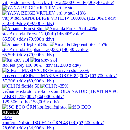
vrtljiv stol
mozaik black vrtljiv
220,00 €
+ddv
(
268,40 z ddv
)
-18%
vrtljiv stol
YANA BEIGE VRTLJIV
100,00€
(122,00€
z ddv
)
81,90€
+ddv
(
99,90€
z ddv
)
-45%
stol
Amanda Forest
120,00€
(146,40€
z ddv
)
65,50€
+ddv
(
79,90€
z ddv
)
-45%
stol
Amanda Elephant
120,00€
(146,40€
z ddv
)
65,50€
+ddv
(
79,90€
z ddv
)
stol
lea grey
100,00 €
+ddv
(
122,00 z ddv
)
-33%
masiven stol
Silvana MASIVA OREH
85,00€
(103,70€
z ddv
)
57,30€
+ddv
(
69,90€
z ddv
)
-35%
večnamenski stol z rokonasloni
OLA NATUR (TKANINA PO
IZBIRI)
200,00€
(244,00€
z ddv
)
129,50€
+ddv
(
158,00€
z ddv
)
AKCIJA
-33%
konferenčni stol
ISO ECO ČRN
43,00€
(52,50€
z ddv
)
28,60€
+ddv
(
34,90€
z ddv
)