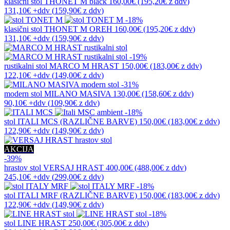
klasični stol
THONET M black
160,00€
(195,20€
z ddv
)
131,10€
+ddv
(
159,90€
z ddv
)
-18%
klasični stol
THONET M OREH
160,00€
(195,20€
z ddv
)
131,10€
+ddv
(
159,90€
z ddv
)
-19%
rustikalni stol
MARCO M HRAST
150,00€
(183,00€
z ddv
)
122,10€
+ddv
(
149,00€
z ddv
)
-31%
modern stol
MILANO MASIVA
130,00€
(158,60€
z ddv
)
90,10€
+ddv
(
109,90€
z ddv
)
-18%
stol
ITALI MCS (RAZLIČNE BARVE)
150,00€
(183,00€
z ddv
)
122,90€
+ddv
(
149,90€
z ddv
)
AKCIJA
-39%
hrastov stol
VERSAJ HRAST
400,00€
(488,00€
z ddv
)
245,10€
+ddv
(
299,00€
z ddv
)
-18%
stol
ITALI MRF (RAZLIČNE BARVE)
150,00€
(183,00€
z ddv
)
122,90€
+ddv
(
149,90€
z ddv
)
-18%
stol
LINE HRAST
250,00€
(305,00€
z ddv
)