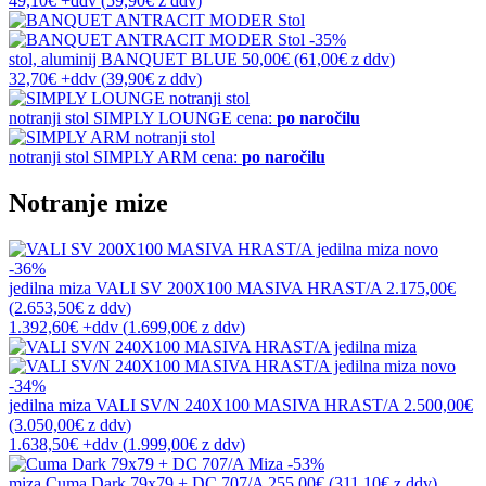
49,10€
+ddv
(
59,90€
z ddv
)
-35%
stol, aluminij
BANQUET BLUE
50,00€
(61,00€
z ddv
)
32,70€
+ddv
(
39,90€
z ddv
)
notranji stol
SIMPLY LOUNGE
cena:
po naročilu
notranji stol
SIMPLY ARM
cena:
po naročilu
Notranje mize
novo
-36%
jedilna miza
VALI SV 200X100 MASIVA HRAST/A
2.175,00€
(2.653,50€
z ddv
)
1.392,60€
+ddv
(
1.699,00€
z ddv
)
novo
-34%
jedilna miza
VALI SV/N 240X100 MASIVA HRAST/A
2.500,00€
(3.050,00€
z ddv
)
1.638,50€
+ddv
(
1.999,00€
z ddv
)
-53%
miza
Cuma Dark 79x79 + DC 707/A
255,00€
(311,10€
z ddv
)