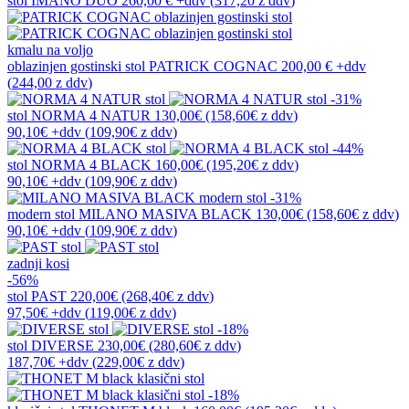
stol
IMANO DUO
260,00 €
+ddv
(
317,20 z ddv
)
kmalu na voljo
oblazinjen gostinski stol
PATRICK COGNAC
200,00 €
+ddv
(
244,00 z ddv
)
-31%
stol
NORMA 4 NATUR
130,00€
(158,60€
z ddv
)
90,10€
+ddv
(
109,90€
z ddv
)
-44%
stol
NORMA 4 BLACK
160,00€
(195,20€
z ddv
)
90,10€
+ddv
(
109,90€
z ddv
)
-31%
modern stol
MILANO MASIVA BLACK
130,00€
(158,60€
z ddv
)
90,10€
+ddv
(
109,90€
z ddv
)
zadnji kosi
-56%
stol
PAST
220,00€
(268,40€
z ddv
)
97,50€
+ddv
(
119,00€
z ddv
)
-18%
stol
DIVERSE
230,00€
(280,60€
z ddv
)
187,70€
+ddv
(
229,00€
z ddv
)
-18%