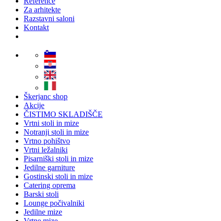
Reference
Za arhitekte
Razstavni saloni
Kontakt
Škerjanc shop
Akcije
ČISTIMO SKLADIŠČE
Vrtni stoli in mize
Notranji stoli in mize
Vrtno pohištvo
Vrtni ležalniki
Pisarniški stoli in mize
Jedilne garniture
Gostinski stoli in mize
Catering oprema
Barski stoli
Lounge počivalniki
Jedilne mize
Vrtne mize