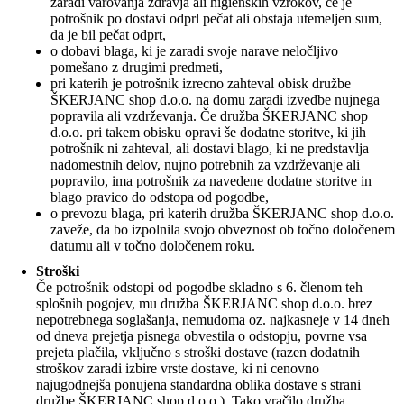
zaradi varovanja zdravja ali higienskih vzrokov, če je
potrošnik po dostavi odprl pečat ali obstaja utemeljen sum,
da je bil pečat odprt,
o dobavi blaga, ki je zaradi svoje narave neločljivo
pomešano z drugimi predmeti,
pri katerih je potrošnik izrecno zahteval obisk družbe
ŠKERJANC shop d.o.o. na domu zaradi izvedbe nujnega
popravila ali vzdrževanja. Če družba ŠKERJANC shop
d.o.o. pri takem obisku opravi še dodatne storitve, ki jih
potrošnik ni zahteval, ali dostavi blago, ki ne predstavlja
nadomestnih delov, nujno potrebnih za vzdrževanje ali
popravilo, ima potrošnik za navedene dodatne storitve in
blago pravico do odstopa od pogodbe,
o prevozu blaga, pri katerih družba ŠKERJANC shop d.o.o.
zaveže, da bo izpolnila svojo obveznost ob točno določenem
datumu ali v točno določenem roku.
Stroški
Če potrošnik odstopi od pogodbe skladno s 6. členom teh
splošnih pogojev, mu družba ŠKERJANC shop d.o.o. brez
nepotrebnega soglašanja, nemudoma oz. najkasneje v 14 dneh
od dneva prejetja pisnega obvestila o odstopju, povrne vsa
prejeta plačila, vključno s stroški dostave (razen dodatnih
stroškov zaradi izbire vrste dostave, ki ni cenovno
najugodnejša ponujena standardna oblika dostave s strani
družbe ŠKERJANC shop d.o.o.). Tako vračilo družba