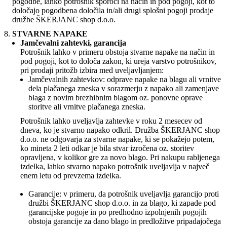
pogodbe, lahko potrošnik sporoči na način in pod pogoji, kot to
določajo pogodbena določila in/ali drugi splošni pogoji prodaje
družbe ŠKERJANC shop d.o.o.
STVARNE NAPAKE
Jamčevalni zahtevki, garancija
Potrošnik lahko v primeru obstoja stvarne napake na način in
pod pogoji, kot to določa zakon, ki ureja varstvo potrošnikov,
pri prodaji pritožb izbira med uveljavljanjem:
Jamčevalnih zahtevkov: odprave napake na blagu ali vrnitve
dela plačanega zneska v sorazmerju z napako ali zamenjave
blaga z novim brezhibnim blagom oz. ponovne oprave
storitve ali vrnitve plačanega zneska.
Potrošnik lahko uveljavlja zahtevke v roku 2 mesecev od
dneva, ko je stvarno napako odkril. Družba ŠKERJANC shop
d.o.o. ne odgovarja za stvarne napake, ki se pokažejo potem,
ko mineta 2 leti odkar je bila stvar izročena oz. storitev
opravljena, v kolikor gre za novo blago. Pri nakupu rabljenega
izdelka, lahko stvarno napako potrošnik uveljavlja v največ
enem letu od prevzema izdelka.
Garancije: v primeru, da potrošnik uveljavlja garancijo proti
družbi ŠKERJANC shop d.o.o. in za blago, ki zapade pod
garancijske pogoje in po predhodno izpolnjenih pogojih
obstoja garancije za dano blago in predložitve pripadajočega