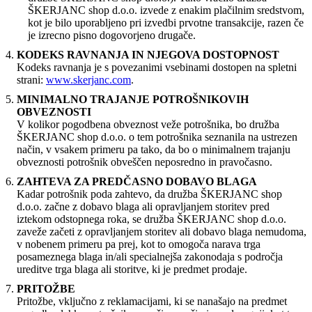
ŠKERJANC shop d.o.o. izvede z enakim plačilnim sredstvom,
kot je bilo uporabljeno pri izvedbi prvotne transakcije, razen če
je izrecno pisno dogovorjeno drugače.
KODEKS RAVNANJA IN NJEGOVA DOSTOPNOST
Kodeks ravnanja je s povezanimi vsebinami dostopen na spletni
strani:
www.skerjanc.com
.
MINIMALNO TRAJANJE POTROŠNIKOVIH
OBVEZNOSTI
V kolikor pogodbena obveznost veže potrošnika, bo družba
ŠKERJANC shop d.o.o. o tem potrošnika seznanila na ustrezen
način, v vsakem primeru pa tako, da bo o minimalnem trajanju
obveznosti potrošnik obveščen neposredno in pravočasno.
ZAHTEVA ZA PREDČASNO DOBAVO BLAGA
Kadar potrošnik poda zahtevo, da družba ŠKERJANC shop
d.o.o. začne z dobavo blaga ali opravljanjem storitev pred
iztekom odstopnega roka, se družba ŠKERJANC shop d.o.o.
zaveže začeti z opravljanjem storitev ali dobavo blaga nemudoma,
v nobenem primeru pa prej, kot to omogoča narava trga
posameznega blaga in/ali specialnejša zakonodaja s področja
ureditve trga blaga ali storitve, ki je predmet prodaje.
PRITOŽBE
Pritožbe, vključno z reklamacijami, ki se nanašajo na predmet