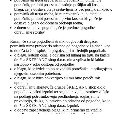
potrošnik ali tretja oseba, ki ni prevoznik in jo imenuje
potrošnik, pridobi posest nad zadnjo pošiljko ali kosom
blaga, če je dostava blaga sestavljena iz več pošiljk ali kosov,
potrošnik ali tretja oseba, ki ni prevoznik in jo imenuje
potrošnik, pridobi posest nad prvim kosom blaga, če je
dostava blaga v določenem obdobju redna,
z dnem sklenitve pogodbe, če je predmet pogodbe
opravljanje storitev.
Razen, če sta se pogodbeni stranki dogovorili drugače,
potrošnik nima pravice do odstopa od pogodbe v 14 dneh, kot
to določa ta člen splošnih pogojev, pri naslednjih pogodbah:
o blagu, katerih cena je odvisna od nihanj na trgu, na katere
družba ŠKERJANC shop d.o.o. nima vpliva in ki lahko
nastopijo v roku odstopa od pogodbe
o blagu, ki je izdelano po navodilih potrošnika in prilagojeno
njegovim osebnim potrebam,
o blagu, ki je hitro pokvarljivo ali mu hitro poteče rok
uporabe,
o opravljanju storitev, če družba ŠKERJANC shop d.o.o.
pogodbo v celoti izpolni ter se je opravljanje storitev začelo
na podlagi potrošnikovega predhodnega soglasja in s
privolitvijo, da izgubi pravico do odstopa od pogodbe, ko jo
družba ŠKERJANC shop d.o.o. izpolni,
o dobavi zapečatenega blaga, ki ni primerno za vračilo