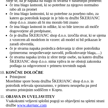
Šteje se, da je napaka na blagu ni stvarna v naslednjih primerih:
če ima blago lastnosti, ki so potrebne za njegovo normalno
rabo ali za promet
če ima blago lastnostni, ki so potrebne za posebno rabo, za
katero ga potrošnik kupuje in je bilo tu družbi ŠKERJANC
shop d.o.o. znano ali bi mu moralo biti znano
če ima blago lastnosti in odlike, ki so bile izrecno ali molče
dogovorjene ali predpisane,
če je družba ŠKERJANC shop d.o.o. izročila stvar, ki se ujema
z vzorcem ali modelom in vzorec ali model ni bil prikazan le
zaradi obvestila,
če je stvarna napaka posledica delovanja iz sfere potrošnika
(primeroma: neupoštevanje navodil, poškodovanje blaga,…)
če stvarna napaka izvira iz sfere tretje osebe, na katero družba
ŠKERJANC shop d.o.o. nima vpliva in ne obstoji zakonska
podlaga za odgovornost v primeru tovrstnih napak
KONČNE DOLOČBE
Pristojnost
Morebitne spore bosta družba ŠKERJANC shop d.o.o. in
potrošnik reševala sporazumno, v primeru neuspeha pa pred
stvarno pristojnim sodiščem v Kopru.
OBJAVA IN UVELJAVITEV
Vsakokratni veljavni splošni pogoji so objavljeni na spletni strani
družbe
www.skerjanc.com