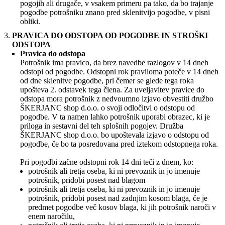
pogojih ali drugače, v vsakem primeru pa tako, da bo trajanje
pogodbe potrošniku znano pred sklenitvijo pogodbe, v pisni
obliki.
PRAVICA DO ODSTOPA OD POGODBE IN STROŠKI
ODSTOPA
Pravica do odstopa
Potrošnik ima pravico, da brez navedbe razlogov v 14 dneh
odstopi od pogodbe. Odstopni rok praviloma poteče v 14 dneh
od dne sklenitve pogodbe, pri čemer se glede tega roka
upošteva 2. odstavek tega člena. Za uveljavitev pravice do
odstopa mora potrošnik z nedvoumno izjavo obvestiti družbo
ŠKERJANC shop d.o.o. o svoji odločitvi o odstopu od
pogodbe. V ta namen lahko potrošnik uporabi obrazec, ki je
priloga in sestavni del teh splošnih pogojev. Družba
ŠKERJANC shop d.o.o. bo upoštevala izjavo o odstopu od
pogodbe, če bo ta posredovana pred iztekom odstopnega roka.
Pri pogodbi začne odstopni rok 14 dni teči z dnem, ko:
potrošnik ali tretja oseba, ki ni prevoznik in jo imenuje
potrošnik, pridobi posest nad blagom
potrošnik ali tretja oseba, ki ni prevoznik in jo imenuje
potrošnik, pridobi posest nad zadnjim kosom blaga, če je
predmet pogodbe več kosov blaga, ki jih potrošnik naroči v
enem naročilu,