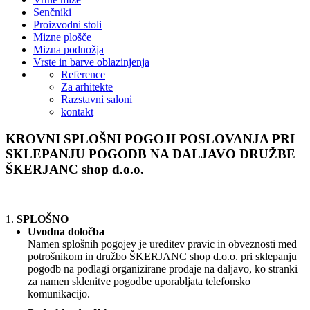
Senčniki
Proizvodni stoli
Mizne plošče
Mizna podnožja
Vrste in barve oblazinjenja
Reference
Za arhitekte
Razstavni saloni
kontakt
KROVNI SPLOŠNI POGOJI POSLOVANJA PRI
SKLEPANJU POGODB NA DALJAVO DRUŽBE
ŠKERJANC shop d.o.o.
SPLOŠNO
Uvodna določba
Namen splošnih pogojev je ureditev pravic in obveznosti med
potrošnikom in družbo ŠKERJANC shop d.o.o. pri sklepanju
pogodb na podlagi organizirane prodaje na daljavo, ko stranki
za namen sklenitve pogodbe uporabljata telefonsko
komunikacijo.