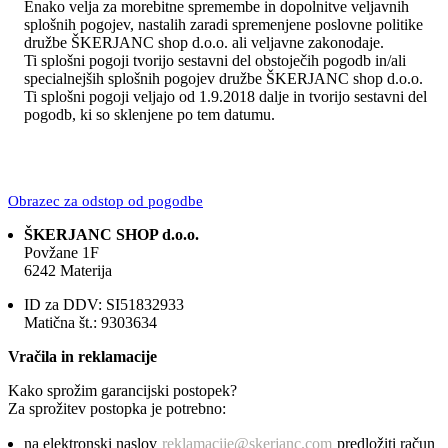
Enako velja za morebitne spremembe in dopolnitve veljavnih
splošnih pogojev, nastalih zaradi spremenjene poslovne politike
družbe ŠKERJANC shop d.o.o. ali veljavne zakonodaje.
Ti splošni pogoji tvorijo sestavni del obstoječih pogodb in/ali
specialnejših splošnih pogojev družbe ŠKERJANC shop d.o.o.
Ti splošni pogoji veljajo od 1.9.2018 dalje in tvorijo sestavni del
pogodb, ki so sklenjene po tem datumu.
Obrazec za odstop od pogodbe
ŠKERJANC SHOP d.o.o.
Povžane 1F
6242 Materija
ID za DDV: SI51832933
Matična št.: 9303634
Vračila in reklamacije
Kako sprožim garancijski postopek?
Za sprožitev postopka je potrebno:
na elektronski naslov
reklamacije@skerjanc.com
predložiti račun