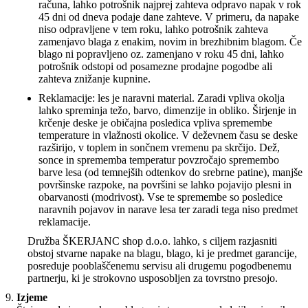
računa, lahko potrošnik najprej zahteva odpravo napak v rok
45 dni od dneva podaje dane zahteve. V primeru, da napake
niso odpravljene v tem roku, lahko potrošnik zahteva
zamenjavo blaga z enakim, novim in brezhibnim blagom. Če
blago ni popravljeno oz. zamenjano v roku 45 dni, lahko
potrošnik odstopi od posamezne prodajne pogodbe ali
zahteva znižanje kupnine.
Reklamacije: les je naravni material. Zaradi vpliva okolja
lahko spreminja težo, barvo, dimenzije in obliko. Širjenje in
krčenje deske je običajna posledica vpliva spremembe
temperature in vlažnosti okolice. V deževnem času se deske
razširijo, v toplem in sončnem vremenu pa skrčijo. Dež,
sonce in sprememba temperatur povzročajo spremembo
barve lesa (od temnejših odtenkov do srebrne patine), manjše
površinske razpoke, na površini se lahko pojavijo plesni in
obarvanosti (modrivost). Vse te spremembe so posledice
naravnih pojavov in narave lesa ter zaradi tega niso predmet
reklamacije.
Družba ŠKERJANC shop d.o.o. lahko, s ciljem razjasniti
obstoj stvarne napake na blagu, blago, ki je predmet garancije,
posreduje pooblaščenemu servisu ali drugemu pogodbenemu
partnerju, ki je strokovno usposobljen za tovrstno presojo.
Izjeme