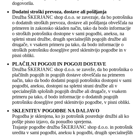
dogovorila.
Dodatni stroški prevoza, dostave ali pošiljanja
Družba ŠKERJANC shop d.o.o. se zavezuje, da bo potrošnika
o dodatnih stroških prevoza, dostave ali pošiljanja obveščala na
primeren in zakonsko skladen način, tako da bodo informacije
o stroških potrošniku dostopne v sami pogodbi, aneksu, na
spletni strani družbe, drugih specialnejših pogojih družbe ali
drugače, v vsakem primeru pa tako, da bodo informacije o
stroških potrošniku dosegljive pred sklenitvijo pogodbe in v
pisni obliki.
PLAČILNI POGOJI IN POGOJI DOSTAVE
Družba ŠKERJANC shop d.o.o. se zaveže, da bo potrošnika o
plačilnih pogojih in pogojih dostave obveščala na primeren
način, tako da bodo dodatni pogoji potrošniku dostopni v sami
pogodbi, aneksu, dostopni na spletni strani družbe ali v
specialnejših splošnih pogojih družbe ali drugače, v vsakem
primeru pa tako, d bodo informacije o dodatnih pogojih
potrošniku dosegljive pred sklenitvijo pogodbe, v pisni obliki.
SKLENITEV POGODBE NA DALJAVO
Pogodba je sklenjena, ko jo potrošnik posreduje družbi ali ko
pošlje pisno izjavo, da ponudbo sprejema.
Trajanje pogodbe družba ŠKERJANC shop d.o.o. in potrošnik
uredita v sami pogodbi, aneksu k pogodbi, drugih specialnejših