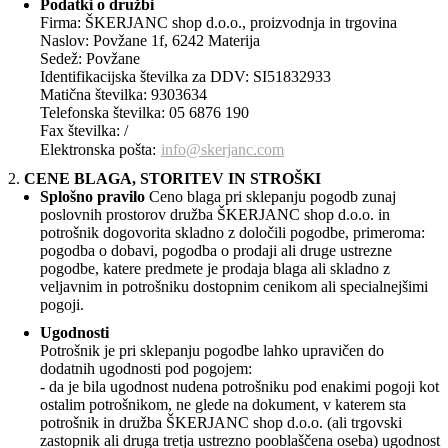
Podatki o družbi
Firma: ŠKERJANC shop d.o.o., proizvodnja in trgovina
Naslov: Povžane 1f, 6242 Materija
Sedež: Povžane
Identifikacijska številka za DDV: SI51832933
Matična številka: 9303634
Telefonska številka: 05 6876 190
Fax številka: /
Elektronska pošta:
info@skerjanc.com
CENE BLAGA, STORITEV IN STROŠKI
Splošno pravilo
Ceno blaga pri sklepanju pogodb zunaj
poslovnih prostorov družba ŠKERJANC shop d.o.o. in
potrošnik dogovorita skladno z določili pogodbe, primeroma:
pogodba o dobavi, pogodba o prodaji ali druge ustrezne
pogodbe, katere predmete je prodaja blaga ali skladno z
veljavnim in potrošniku dostopnim cenikom ali specialnejšimi
pogoji.
Ugodnosti
Potrošnik je pri sklepanju pogodbe lahko upravičen do
dodatnih ugodnosti pod pogojem:
- da je bila ugodnost nudena potrošniku pod enakimi pogoji kot
ostalim potrošnikom, ne glede na dokument, v katerem sta
potrošnik in družba ŠKERJANC shop d.o.o. (ali trgovski
zastopnik ali druga tretja ustrezno pooblaščena oseba) ugodnost