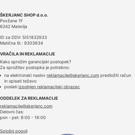
ŠKERJANC SHOP d.o.o.
Povžane 1F
6242 Materija
ID za DDV: SI51832933
Matična št.: 9303634
VRAČILA IN REKLAMACIJE
Kako sprožim garancijski postopek?
Za sprožitev postopka je potrebno:
na elektronski naslov
reklamacije@skerjanc.com
predložiti račun
in opisati težavo
poslati
izpolnjen reklamacijski obrazec
ODDELEK ZA REKLAMACIJE
reklamacije@skerjanc.com
Delovni čas:
pon - pet: 8:00 - 16:00
Splošni pogoji