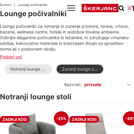
Domov
Lounge počivalniki
0
Lounge počivalniki
Lounge počivalniki za notranje in zunanje prostore, terase, vrtove,
bazene, wellness centre, hotele in sodobne bivalne ambiente.
Odkrijte elegantne počivalnike in ležalnike, ki združujejo vrhunsko
udobje, kakovostne materiale in brezčasen dizajn za sprostitev
doma ali v poslovnem okolju.
Preberi več
Notranji lounge stoli
Zunanji lounge stoli
Razvrsti:
privzeto
Notranji lounge stoli
-35%
-49
ZADNJI KOSI
ZADNJI KOSI