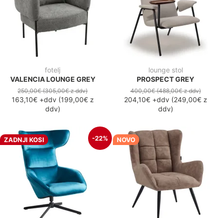
fotelj
lounge stol
VALENCIA LOUNGE GREY
PROSPECT GREY
250,00€
(305,00€
z ddv
)
400,00€
(488,00€
z ddv
)
163,10€
+ddv
(
199,00€
z
204,10€
+ddv
(
249,00€
z
ddv
)
ddv
)
-22%
ZADNJI KOSI
NOVO