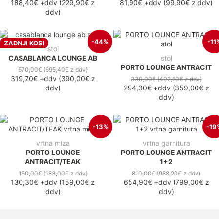
188,40€
+ddv
(
229,90€
z
81,90€
+ddv
(
99,90€
z ddv
)
ddv
)
-44%
-11
ZADNJI KOSI
stol
CASABLANCA LOUNGE AB
stol
PORTO LOUNGE ANTRACIT
570,00€
(695,40€
z ddv
)
319,70€
+ddv
(
390,00€
z
330,00€
(402,60€
z ddv
)
ddv
)
294,30€
+ddv
(
359,00€
z
ddv
)
-13%
-19
vrtna miza
vrtna garnitura
PORTO LOUNGE
PORTO LOUNGE ANTRACIT
ANTRACIT/TEAK
1+2
150,00€
(183,00€
z ddv
)
810,00€
(988,20€
z ddv
)
130,30€
+ddv
(
159,00€
z
654,90€
+ddv
(
799,00€
z
ddv
)
ddv
)