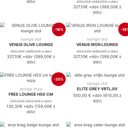
ddv
)
400,00€
(488,00€
z ddv
)
327,10€
+ddv
(
399,00€
z
ddv
)
-18%
-18
lounge stol
lounge stol
VENUS OLIVE LOUNGE
VENUS IRON LOUNGE
400,00€
(488,00€
z ddv
)
400,00€
(488,00€
z ddv
)
327,10€
+ddv
(
399,00€
z
327,10€
+ddv
(
399,00€
z
ddv
)
ddv
)
-35%
lounge stol
lounge miza
ELITE GREY VRTLJIV
FREE LOUNGE H50 CM
500,00 €
+ddv
(
610,00 z
ddv
)
200,00€
(244,00€
z ddv
)
130,30€
+ddv
(
159,00€
z
ddv
)