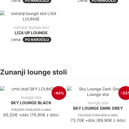
cena:
cena:
PO NAROČILU
PO NAROČILU
notranji lounge stol
LIZA UP LOUNGE
cena:
PO NAROČILU
Zunanji lounge stoli
-44%
-33
lounge stol
SKY LOUNGE BLACK
lounge stol
SKY LOUNGE DARK GREY
118,00€
(144,00€
z ddv
)
65,50€
+ddv
(
79,90€
z ddv
)
110,00€
(134,20€
z ddv
)
73,70€
+ddv
(
89,90€
z ddv
)