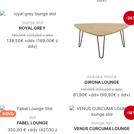
-26
lounge stol
ROYAL GREY
180,00€
(219,60€
z ddv
)
138,50€
+ddv
(
169,00€
z
ddv
)
klubska mizica
GIRONA LOUNGE
110,00€
(134,20€
z ddv
)
81,90€
+ddv
(
99,90€
z ddv
)
-18
NOVO
stol
FABEL LOUNGE
lounge stol
VENUS CURCUMA LOUNGE
350,00 €
+ddv
(
427,00 z