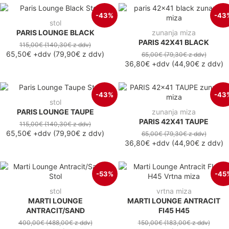
-43%
-43
stol
PARIS LOUNGE BLACK
zunanja miza
PARIS 42X41 BLACK
115,00€
(140,30€
z ddv
)
65,50€
+ddv
(
79,90€
z ddv
)
65,00€
(79,30€
z ddv
)
36,80€
+ddv
(
44,90€
z ddv
)
-43%
-43
stol
PARIS LOUNGE TAUPE
zunanja miza
PARIS 42X41 TAUPE
115,00€
(140,30€
z ddv
)
65,50€
+ddv
(
79,90€
z ddv
)
65,00€
(79,30€
z ddv
)
36,80€
+ddv
(
44,90€
z ddv
)
-53%
-45
stol
vrtna miza
MARTI LOUNGE
MARTI LOUNGE ANTRACIT
ANTRACIT/SAND
FI45 H45
400,00€
(488,00€
z ddv
)
150,00€
(183,00€
z ddv
)