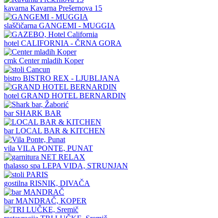
kavarna
Kavarna Prešernova 15
slaščičarna
GANGEMI - MUGGIA
hotel
CALIFORNIA - ČRNA GORA
cmk
Center mladih Koper
bistro
BISTRO REX - LJUBLJANA
hotel
GRAND HOTEL BERNARDIN
bar
SHARK BAR
bar
LOCAL BAR & KITCHEN
vila
VILA PONTE, PUNAT
thalasso spa
LEPA VIDA, STRUNJAN
gostilna
RISNIK, DIVAČA
bar
MANDRAČ, KOPER