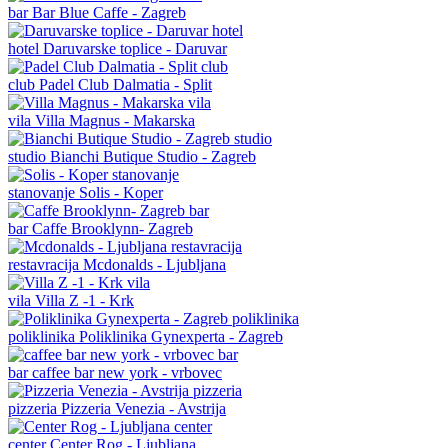
bar
Bar Blue Caffe - Zagreb
hotel
Daruvarske toplice - Daruvar
club
Padel Club Dalmatia - Split
vila
Villa Magnus - Makarska
studio
Bianchi Butique Studio - Zagreb
stanovanje
Solis - Koper
bar
Caffe Brooklynn- Zagreb
restavracija
Mcdonalds - Ljubljana
vila
Villa Z -1 - Krk
poliklinika
Poliklinika Gynexperta - Zagreb
bar
caffee bar new york - vrbovec
pizzeria
Pizzeria Venezia - Avstrija
center
Center Rog - Ljubljana