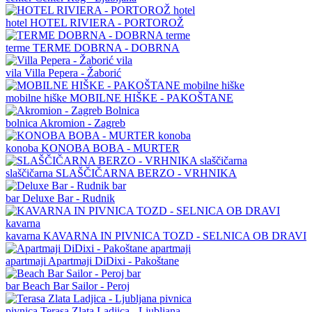
hotel
HOTEL RIVIERA - PORTOROŽ
terme
TERME DOBRNA - DOBRNA
vila
Villa Pepera - Žaborić
mobilne hiške
MOBILNE HIŠKE - PAKOŠTANE
bolnica
Akromion - Zagreb
konoba
KONOBA BOBA - MURTER
slaščičarna
SLAŠČIČARNA BERZO - VRHNIKA
bar
Deluxe Bar - Rudnik
kavarna
KAVARNA IN PIVNICA TOZD - SELNICA OB DRAVI
apartmaji
Apartmaji DiDixi - Pakoštane
bar
Beach Bar Sailor - Peroj
pivnica
Terasa Zlata Ladjica - Ljubljana