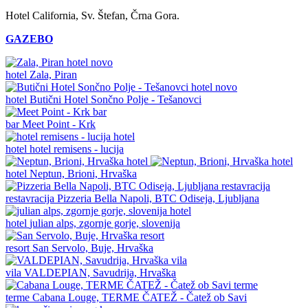
Hotel California, Sv. Štefan, Črna Gora.
GAZEBO
novo
hotel
Zala, Piran
novo
hotel
Butični Hotel Sončno Polje - Tešanovci
bar
Meet Point - Krk
hotel
hotel remisens - lucija
hotel
Neptun, Brioni, Hrvaška
restavracija
Pizzeria Bella Napoli, BTC Odiseja, Ljubljana
hotel
julian alps, zgornje gorje, slovenija
resort
San Servolo, Buje, Hrvaška
vila
VALDEPIAN, Savudrija, Hrvaška
terme
Cabana Louge, TERME ČATEŽ - Čatež ob Savi