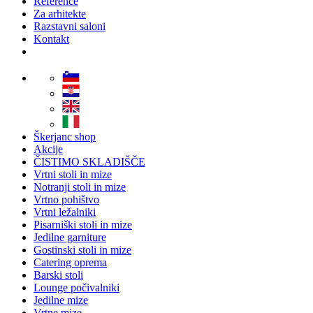
Reference
Za arhitekte
Razstavni saloni
Kontakt
Škerjanc shop
Akcije
ČISTIMO SKLADIŠČE
Vrtni stoli in mize
Notranji stoli in mize
Vrtno pohištvo
Vrtni ležalniki
Pisarniški stoli in mize
Jedilne garniture
Gostinski stoli in mize
Catering oprema
Barski stoli
Lounge počivalniki
Jedilne mize
Vrtne mize