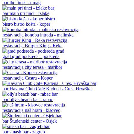
bar
the times - umag
bar
maln pri tinci - izlake
bistro
bistro košta - koper
restavracija
konoba intrada - malinska
restavracija
Burger King - Reka
grad
grad podsreda - podsreda
restavracija
city terasa - maribor
restavracija
Castra - Koper
bar
Havana Club Cafe Kadena - Cres, Hrvaška
bar
olly's beach bar - rabac
restavracija
naš hram - kisovec
bar
Študentski center - Osjek
bar
smash bar - zagreb