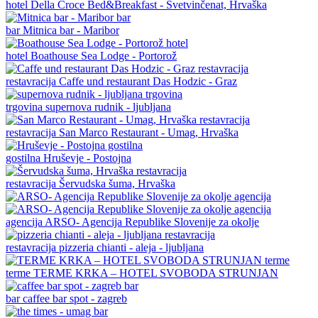
hotel
Della Croce Bed&Breakfast - Svetvinčenat, Hrvaška
bar
Mitnica bar - Maribor
hotel
Boathouse Sea Lodge - Portorož
restavracija
Caffe und restaurant Das Hodzic - Graz
trgovina
supernova rudnik - ljubljana
restavracija
San Marco Restaurant - Umag, Hrvaška
gostilna
Hruševje - Postojna
restavracija
Šervudska šuma, Hrvaška
agencija
ARSO- Agencija Republike Slovenije za okolje
restavracija
pizzeria chianti - aleja - ljubljana
terme
TERME KRKA – HOTEL SVOBODA STRUNJAN
bar
caffee bar spot - zagreb