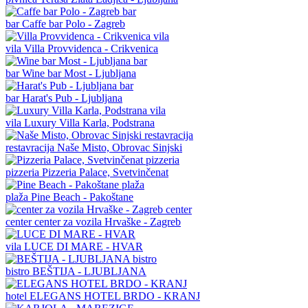
bar
Caffe bar Polo - Zagreb
vila
Villa Provvidenca - Crikvenica
bar
Wine bar Most - Ljubljana
bar
Harat's Pub - Ljubljana
vila
Luxury Villa Karla, Podstrana
restavracija
Naše Misto, Obrovac Sinjski
pizzeria
Pizzeria Palace, Svetvinčenat
plaža
Pine Beach - Pakoštane
center
center za vozila Hrvaške - Zagreb
vila
LUCE DI MARE - HVAR
bistro
BEŠTIJA - LJUBLJANA
hotel
ELEGANS HOTEL BRDO - KRANJ