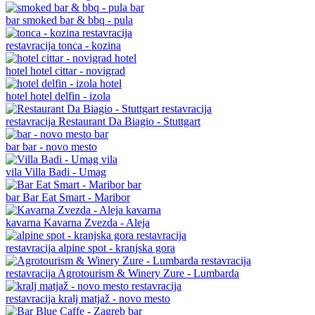
bar
smoked bar & bbq - pula
restavracija
tonca - kozina
hotel
hotel cittar - novigrad
hotel
hotel delfin - izola
restavracija
Restaurant Da Biagio - Stuttgart
bar
bar - novo mesto
vila
Villa Badi - Umag
bar
Bar Eat Smart - Maribor
kavarna
Kavarna Zvezda - Aleja
restavracija
alpine spot - kranjska gora
restavracija
Agrotourism & Winery Zure - Lumbarda
restavracija
kralj matjaž - novo mesto