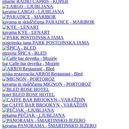
pisarne
RADIO CAPRIS - KOPER
kavarna
LARGO - LJUBLJANA
kavarna in sklaščičarna
PARADICE - MARIBOR
kavarna
K'FE - LENART
postojnska jama
PARK POSTOJNSKA JAMA
pizzeria
ŠPICA - BLED
bar
Caffe bar devetka - Mozirje
tajska restavracija
ARROI Restaurant - Bled
kavarna in slaščičarna
MIGNON - PORTOROZ
hotel
BLED ROSE HOTEL
bar
CAFFE BAR BROOKYN - VARAŽDIN
pekarna
PEČJAK - LJUBLJANA
kavarna
PANORAMA - ŠMARTINSKO JEZERO