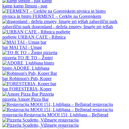
kamp
kamp šimuni - pag
pivnica in bistro
FERMENT – Cerklje na Gorenjskem
zabaviščni park
dragonland - dežela zmajev, šmarje pri jelšah
podjetje
URBAN CAFE - Ribnica
bar
MAI TAI - Umag
pizzeria
TO JE TO – Žminj
bistro
ADORE, Ljubljana
bar
Robinson's Pub, Koper
bar
FORESTERIA, Koper
pizzeria
Amore Pizza Bar
restavracija
Restavracija MOOI 151, Ljubljana – Bežigrad