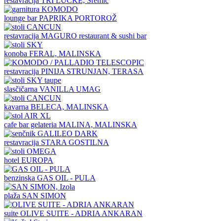
restavracija
TRI LUČKE, Sremič
lounge bar
PAPRIKA PORTOROŽ
restavracija
MAGURO restaurant & sushi bar
konoba
FERAL, MALINSKA
restavracija
PINIJA STRUNJAN, TERASA
slasčičarna
VANILLA UMAG
kavarna
BELECA, MALINSKA
cafe bar gelateria
MALINA, MALINSKA
restavracija
STARA GOSTILNA
hotel
EUROPA
benzinska
GAS OIL - PULA
plaža
SAN SIMON
suite
OLIVE SUITE - ADRIA ANKARAN