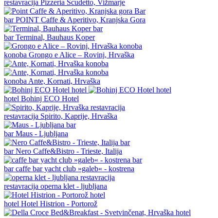
restavracija
Pizzeria Scudetto, Vižmarje
bar
POINT Caffe & Aperitivo, Kranjska Gora
bar
Terminal, Bauhaus Koper
konoba
Grongo e Alice – Rovinj, Hrvaška
konoba
Ante, Kornati, Hrvaška
hotel
Bohinj ECO Hotel
restavracija
Spirito, Kaprije, Hrvaška
bar
Maus - Ljubljana
bar
Nero Caffe&Bistro - Trieste, Italija
bar
caffe bar yacht club »galeb« - kostrena
restavracija
operna klet - ljubljana
hotel
Hotel Histrion - Portorož