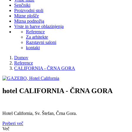
Senčniki
Proizvodni stoli
Mizne plošče
Mizna podnožja
Vrste in barve oblazinjenja
Reference
Za arhitekte
Razstavni saloni
kontakt
Domov
Reference
CALIFORNIA - ČRNA GORA
hotel
CALIFORNIA - ČRNA GORA
Hotel California, Sv. Štefan, Črna Gora.
Preberi več
Več