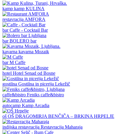
kamp
kamp KULINA
restavracija
AMFORA
bar
Caffe - Cocktail Bar
bar
BOLERO bar
kavarna
kavarna Mozaik
bar
M Caffe
hotel
Hotel Senad od Bosne
gostilna
Gostilna in picerija Lekežič
caffe&bistro
Feniks caffe&bistro
autocamp
Kamp Arcadia
oš
OŠ DRAGOMIRJA BENČIČA – BRKINA HRPELJE
indijska restavracija
Restavracija Maharaja