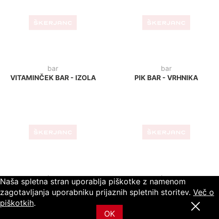
KAVARNICA GREEN -
CHILL CAFFE - ZAGREB
LJUBLJANA
bistro
picerija
BISTRO LUK - PTUJ
PIZZERIA PLUS - RUŠE
Naša spletna stran uporablja piškotke z namenom
zagotavljanja uporabniku prijaznih spletnih storitev.
Več o
piškotkih
.
OK