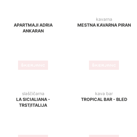
zd krško
klinika
JEDILNICA - ZD KRŠKO
PRIMADENT CLINICA
DENTALE - ŠKOFIJE
lounge bar
športni park