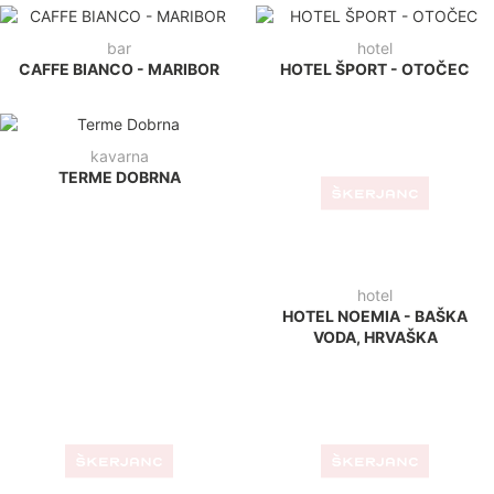
bar
hotel
CAFFE BIANCO - MARIBOR
HOTEL ŠPORT - OTOČEC
kavarna
TERME DOBRNA
hotel
HOTEL NOEMIA - BAŠKA
VODA, HRVAŠKA
bar
hotel
LE CITÈ - GORICA
HOTEL SOČA - BOVEC
restavracija
plaža
L'ANTICO VIVERE - ITALIJA
PLAŽA STRUNJAN