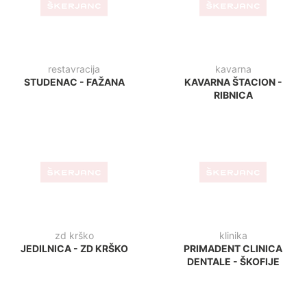
1000 BAR - VIŠKOVO
LUDUS - LJUBLJANA
bar
bar
AGRARIA - KOPER
CAPPUCCINO BAR - LUCIJA
bar
bar