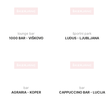
VITAMINČEK BAR - IZOLA
PIK BAR - VRHNIKA
bar
bar
CAT CAFFE - ZAGREB
CIRCOLO - UMAG
kavarna
bar