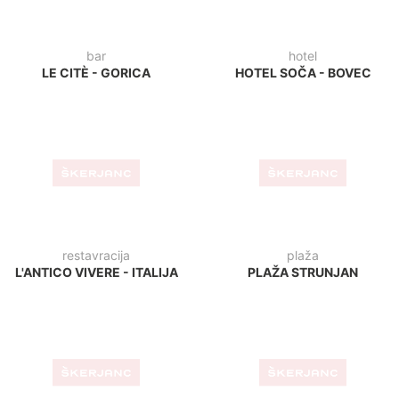
kavarna
APARTMAJI ADRIA
MESTNA KAVARNA PIRAN
ANKARAN
kava bar
slaščičarna
TROPICAL BAR - BLED
LA SICIALIANA -
TRST/ITALIJA
restavracija
STUDENAC - FAŽANA
kavarna
KAVARNA ŠTACION -
RIBNICA