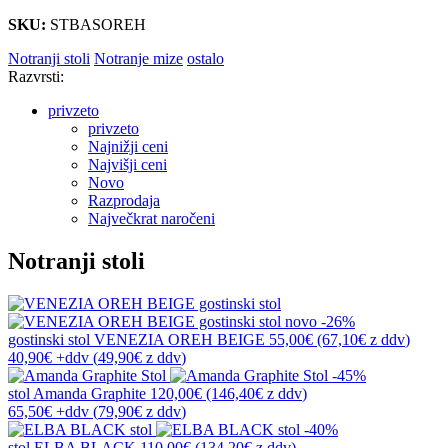
SKU:
STBASOREH
Notranji stoli
Notranje mize
ostalo
Razvrsti:
privzeto
privzeto
Najnižji ceni
Najvišji ceni
Novo
Razprodaja
Največkrat naročeni
Notranji stoli
novo
-26%
gostinski stol
VENEZIA OREH BEIGE
55,00€
(67,10€
z ddv
)
40,90€
+ddv
(
49,90€
z ddv
)
-45%
stol
Amanda Graphite
120,00€
(146,40€
z ddv
)
65,50€
+ddv
(
79,90€
z ddv
)
-40%
stol
ELBA BLACK
110,00€
(134,20€
z ddv
)