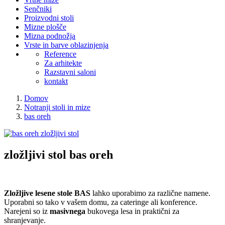
Senčniki
Proizvodni stoli
Mizne plošče
Mizna podnožja
Vrste in barve oblazinjenja
Reference
Za arhitekte
Razstavni saloni
kontakt
Domov
Notranji stoli in mize
bas oreh
zložljivi stol
bas oreh
Zložljive lesene stole BAS
lahko uporabimo za različne namene.
Uporabni so tako v vašem domu, za cateringe ali konference.
Narejeni so iz
masivnega
bukovega lesa in praktični za
shranjevanje.