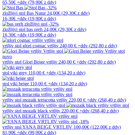
65,50€
+ddv
(
79,90€
z ddv
)
-32%
zložljivi stol
Bas Natur
24,00€
(29,30€
z ddv
)
16,30€
+ddv
(
19,90€
z ddv
)
-32%
zložljivi stol
bas oreh
24,00€
(29,30€
z ddv
)
16,30€
+ddv
(
19,90€
z ddv
)
vrtljiv stol
glori cognac vrtljiv
240,00 €
+ddv
(
292,80 z ddv
)
novo
vrtljiv stol
Glori Beige vrtljiv
240,00 €
+ddv
(
292,80 z ddv
)
stol
viki grey
110,00 €
+ddv
(
134,20 z ddv
)
stol
viki beige
110,00 €
+ddv
(
134,20 z ddv
)
vrtljiv stol
mozaik terracotta vrtljiv
220,00 €
+ddv
(
268,40 z ddv
)
vrtljiv stol
mozaik black vrtljiv
220,00 €
+ddv
(
268,40 z ddv
)
-18%
vrtljiv stol
YANA BEIGE VRTLJIV
100,00€
(122,00€
z ddv
)
81,90€
+ddv
(
99,90€
z ddv
)