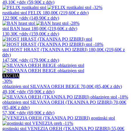
49,10€
+ddv
(
59,90€
z ddv
)
-32%
rustikalni stol
FELIX
180,00€
(219,60€
z ddv
)
122,90€
+ddv
(
149,90€
z ddv
)
-28%
stol
BAN hrast
180,00€
(219,60€
z ddv
)
130,30€
+ddv
(
159,00€
z ddv
)
-18%
stol
HOST HRAST (TKANINA PO IZBIRI)
180,00€
(219,60€
z
ddv
)
147,50€
+ddv
(
179,90€
z ddv
)
AKCIJA
-30%
oblazinjen stol
SILVANA OREH BEIGE
70,00€
(85,40€
z ddv
)
49,10€
+ddv
(
59,90€
z ddv
)
-18%
oblazinjen stol
SILVANA OREH (TKANINA PO IZBIRI)
70,00€
(85,40€
z ddv
)
57,30€
+ddv
(
69,90€
z ddv
)
-11%
gostinski stol
VENEZIA OREH (TKANINA PO IZBIRI)
55,00€