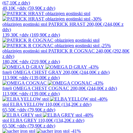
(67,10€
z ddv
)
49,10€
+ddv
(
59,90€
z ddv
)
-30%
oblazinjen gostinski stol
PATRICK HRAST
200,00€
(244,00€
z
ddv
)
139,30€
+ddv
(
169,90€
z ddv
)
-25%
oblazinjen gostinski stol
PATRICK R COGNAC
240,00€
(292,80€
z ddv
)
180,20€
+ddv
(
219,90€
z ddv
)
-43%
fotelj
OMEGA CHEST GRAY
200,00€
(244,00€
z ddv
)
113,90€
+ddv
(
139,00€
z ddv
)
-43%
fotelj
OMEGA CHEST COGNAC
200,00€
(244,00€
z ddv
)
113,90€
+ddv
(
139,00€
z ddv
)
-40%
stol
ELBA YELLOW
110,00€
(134,20€
z ddv
)
65,50€
+ddv
(
79,90€
z ddv
)
-40%
stol
ELBA GREY
110,00€
(134,20€
z ddv
)
65,50€
+ddv
(
79,90€
z ddv
)
-41%