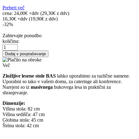
Preberi več
cena:
24,00€ +ddv
(29,30€
z ddv
)
16,30€ +ddv
(19,90€ z ddv)
-32%
Zahtevajte ponudbo
količina:
Dodaj v povpraševanje
Več
Zložljive lesene stole BAS
lahko uporabimo za različne namene.
Uporabni so tako v vašem domu, za cateringe ali konference.
Narejeni so iz
masivnega
bukovega lesa in praktični za
shranjevanje.
Dimenzije:
Višina stola: 82 cm
Višina sedišča: 47 cm
Globina stola: 45 cm
Širina stola: 42 cm