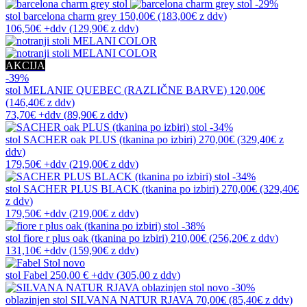
-29%
stol
barcelona charm grey
150,00€
(183,00€
z ddv
)
106,50€
+ddv
(
129,90€
z ddv
)
AKCIJA
-39%
stol
MELANIE QUEBEC (RAZLIČNE BARVE)
120,00€
(146,40€
z ddv
)
73,70€
+ddv
(
89,90€
z ddv
)
-34%
stol
SACHER oak PLUS (tkanina po izbiri)
270,00€
(329,40€
z
ddv
)
179,50€
+ddv
(
219,00€
z ddv
)
-34%
stol
SACHER PLUS BLACK (tkanina po izbiri)
270,00€
(329,40€
z ddv
)
179,50€
+ddv
(
219,00€
z ddv
)
-38%
stol
fiore r plus oak (tkanina po izbiri)
210,00€
(256,20€
z ddv
)
131,10€
+ddv
(
159,90€
z ddv
)
novo
stol
Fabel
250,00 €
+ddv
(
305,00 z ddv
)
novo
-30%
oblazinjen stol
SILVANA NATUR RJAVA
70,00€
(85,40€
z ddv
)