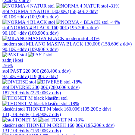
(
244,00 z ddv
)
-31%
stol
NORMA 4 NATUR
130,00€
(158,60€
z ddv
)
90,10€
+ddv
(
109,90€
z ddv
)
-44%
stol
NORMA 4 BLACK
160,00€
(195,20€
z ddv
)
90,10€
+ddv
(
109,90€
z ddv
)
-31%
modern stol
MILANO MASIVA BLACK
130,00€
(158,60€
z ddv
)
90,10€
+ddv
(
109,90€
z ddv
)
zadnji kosi
-56%
stol
PAST
220,00€
(268,40€
z ddv
)
97,50€
+ddv
(
119,00€
z ddv
)
-18%
stol
DIVERSE
230,00€
(280,60€
z ddv
)
187,70€
+ddv
(
229,00€
z ddv
)
-18%
klasični stol
THONET M black
160,00€
(195,20€
z ddv
)
131,10€
+ddv
(
159,90€
z ddv
)
-18%
klasični stol
THONET M OREH
160,00€
(195,20€
z ddv
)
131,10€
+ddv
(
159,90€
z ddv
)