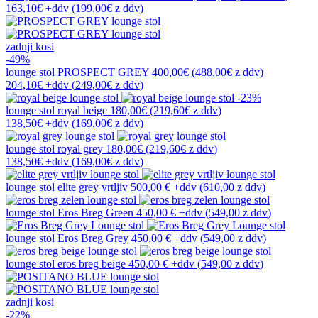
163,10€
+ddv
(
199,00€
z ddv
)
zadnji kosi
-49%
lounge stol
PROSPECT GREY
400,00€
(488,00€
z ddv
)
204,10€
+ddv
(
249,00€
z ddv
)
-23%
lounge stol
royal beige
180,00€
(219,60€
z ddv
)
138,50€
+ddv
(
169,00€
z ddv
)
lounge stol
royal grey
180,00€
(219,60€
z ddv
)
138,50€
+ddv
(
169,00€
z ddv
)
lounge stol
elite grey vrtljiv
500,00 €
+ddv
(
610,00 z ddv
)
lounge stol
Eros Breg Green
450,00 €
+ddv
(
549,00 z ddv
)
lounge stol
Eros Breg Grey
450,00 €
+ddv
(
549,00 z ddv
)
lounge stol
eros breg beige
450,00 €
+ddv
(
549,00 z ddv
)
zadnji kosi
-22%