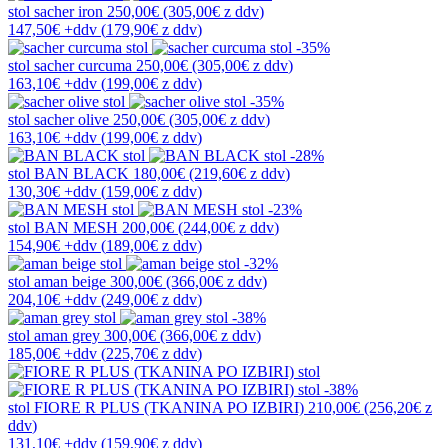
stol
sacher iron
250,00€
(305,00€
z ddv
)
147,50€
+ddv
(
179,90€
z ddv
)
-35%
stol
sacher curcuma
250,00€
(305,00€
z ddv
)
163,10€
+ddv
(
199,00€
z ddv
)
-35%
stol
sacher olive
250,00€
(305,00€
z ddv
)
163,10€
+ddv
(
199,00€
z ddv
)
-28%
stol
BAN BLACK
180,00€
(219,60€
z ddv
)
130,30€
+ddv
(
159,00€
z ddv
)
-23%
stol
BAN MESH
200,00€
(244,00€
z ddv
)
154,90€
+ddv
(
189,00€
z ddv
)
-32%
stol
aman beige
300,00€
(366,00€
z ddv
)
204,10€
+ddv
(
249,00€
z ddv
)
-38%
stol
aman grey
300,00€
(366,00€
z ddv
)
185,00€
+ddv
(
225,70€
z ddv
)
-38%
stol
FIORE R PLUS (TKANINA PO IZBIRI)
210,00€
(256,20€
z
ddv
)
131,10€
+ddv
(
159,90€
z ddv
)