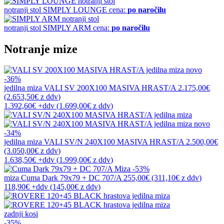
notranji stol
SIMPLY LOUNGE
cena:
po naročilu
notranji stol
SIMPLY ARM
cena:
po naročilu
Notranje mize
novo
-36%
jedilna miza
VALI SV 200X100 MASIVA HRAST/A
2.175,00€
(2.653,50€
z ddv
)
1.392,60€
+ddv
(
1.699,00€
z ddv
)
novo
-34%
jedilna miza
VALI SV/N 240X100 MASIVA HRAST/A
2.500,00€
(3.050,00€
z ddv
)
1.638,50€
+ddv
(
1.999,00€
z ddv
)
-53%
miza
Cuma Dark 79x79 + DC 707/A
255,00€
(311,10€
z ddv
)
118,90€
+ddv
(
145,00€
z ddv
)
zadnji kosi
-35%