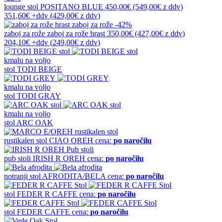
lounge stol
POSITANO BLUE
450,00€
(549,00€
z ddv
)
351,60€
+ddv
(
429,00€
z ddv
)
-42%
zaboj za rože
zaboj za rože hrast
350,00€
(427,00€
z ddv
)
204,10€
+ddv
(
249,00€
z ddv
)
kmalu na voljo
stol
TODI BEIGE
kmalu na voljo
stol
TODI GRAY
kmalu na voljo
stol
ARC OAK
rustikalen stol
CIAO OREH
cena:
po naročilu
pub stoli
IRISH R OREH
cena:
po naročilu
notranji stol
AFRODITA/BELA
cena:
po naročilu
stol
FEDER R CAFFE
cena:
po naročilu
stol
FEDER CAFFE
cena:
po naročilu