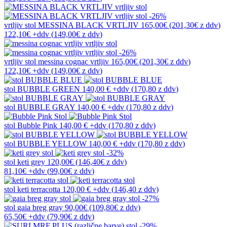
-26%
vrtljiv stol
MESSINA BLACK VRTLJIV
165,00€
(201,30€
z ddv
)
122,10€
+ddv
(
149,00€
z ddv
)
-26%
vrtljiv stol
messina cognac vrtljiv
165,00€
(201,30€
z ddv
)
122,10€
+ddv
(
149,00€
z ddv
)
stol
BUBBLE GREEN
140,00 €
+ddv
(
170,80 z ddv
)
stol
BUBBLE GRAY
140,00 €
+ddv
(
170,80 z ddv
)
stol
Bubble Pink
140,00 €
+ddv
(
170,80 z ddv
)
stol
BUBBLE YELLOW
140,00 €
+ddv
(
170,80 z ddv
)
-32%
stol
keti grey
120,00€
(146,40€
z ddv
)
81,10€
+ddv
(
99,00€
z ddv
)
stol
keti terracotta
120,00 €
+ddv
(
146,40 z ddv
)
-27%
stol
gaia breg gray
90,00€
(109,80€
z ddv
)
65,50€
+ddv
(
79,90€
z ddv
)
-29%