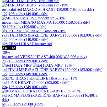
-19%
rustikalni stol
MARCO M HRAST
150,00€
(183,00€
z ddv
)
122,10€
+ddv
(
149,00€
z ddv
)
-31%
modern stol
MILANO MASIVA
130,00€
(158,60€
z ddv
)
90,10€
+ddv
(
109,90€
z ddv
)
-18%
stol
ITALI MCS (RAZLIČNE BARVE)
150,00€
(183,00€
z ddv
)
122,90€
+ddv
(
149,90€
z ddv
)
AKCIJA
-39%
hrastov stol
VERSAJ HRAST
400,00€
(488,00€
z ddv
)
245,10€
+ddv
(
299,00€
z ddv
)
-18%
stol
ITALI MRF (RAZLIČNE BARVE)
150,00€
(183,00€
z ddv
)
122,90€
+ddv
(
149,90€
z ddv
)
-18%
stol
LINE HRAST
250,00€
(305,00€
z ddv
)
204,10€
+ddv
(
249,00€
z ddv
)
-46%
stol
ROMA PLUS (RAZLIČNE BARVE)
120,00€
(146,40€
z
ddv
)
64,80€
+ddv
(
79,00€
z ddv
)