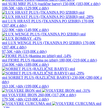
stol
SURI MRF PLUS (različne barve)
150,00€
(183,00€
z ddv
)
106,50€
+ddv
(
129,90€
z ddv
)
-28%
stol
LUX HRAST PLUS (TKANINA PO IZBIRI)
170,00€
(207,40€
z ddv
)
122,90€
+ddv
(
149,90€
z ddv
)
-43%
stol
LUX WENGE PLUS (TKANINA PO IZBIRI)
170,00€
(207,40€
z ddv
)
97,50€
+ddv
(
119,00€
z ddv
)
-14%
stol
FIORE PLUS (tkanina po izbiri)
180,00€
(219,60€
z ddv
)
154,90€
+ddv
(
189,00€
z ddv
)
-29%
stol
SORBET PLUS (RAZLIČNE BARVE)
230,00€
(280,60€
z
ddv
)
163,10€
+ddv
(
199,00€
z ddv
)
-31%
stol
VOLVERE IRON
260,00€
(317,20€
z ddv
)
179,50€
+ddv
(
219,00€
z ddv
)
-22%