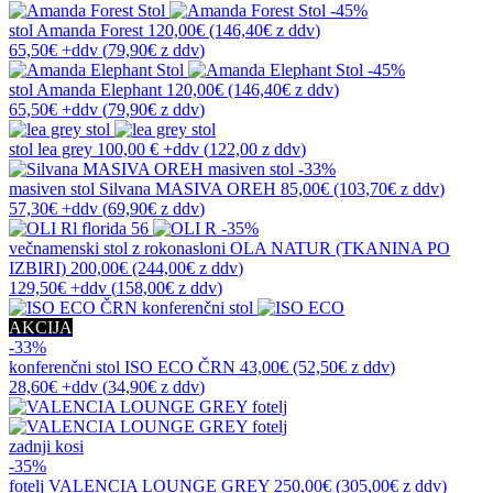
-45%
stol
Amanda Forest
120,00€
(146,40€
z ddv
)
65,50€
+ddv
(
79,90€
z ddv
)
-45%
stol
Amanda Elephant
120,00€
(146,40€
z ddv
)
65,50€
+ddv
(
79,90€
z ddv
)
stol
lea grey
100,00 €
+ddv
(
122,00 z ddv
)
-33%
masiven stol
Silvana MASIVA OREH
85,00€
(103,70€
z ddv
)
57,30€
+ddv
(
69,90€
z ddv
)
-35%
večnamenski stol z rokonasloni
OLA NATUR (TKANINA PO
IZBIRI)
200,00€
(244,00€
z ddv
)
129,50€
+ddv
(
158,00€
z ddv
)
AKCIJA
-33%
konferenčni stol
ISO ECO ČRN
43,00€
(52,50€
z ddv
)
28,60€
+ddv
(
34,90€
z ddv
)
zadnji kosi
-35%
fotelj
VALENCIA LOUNGE GREY
250,00€
(305,00€
z ddv
)