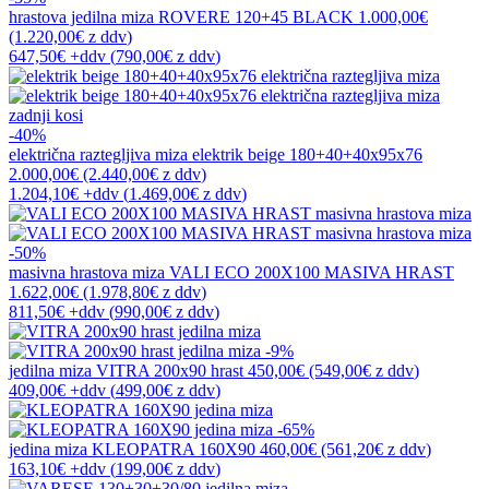
hrastova jedilna miza
ROVERE 120+45 BLACK
1.000,00€
(1.220,00€
z ddv
)
647,50€
+ddv
(
790,00€
z ddv
)
zadnji kosi
-40%
električna raztegljiva miza
elektrik beige 180+40+40x95x76
2.000,00€
(2.440,00€
z ddv
)
1.204,10€
+ddv
(
1.469,00€
z ddv
)
-50%
masivna hrastova miza
VALI ECO 200X100 MASIVA HRAST
1.622,00€
(1.978,80€
z ddv
)
811,50€
+ddv
(
990,00€
z ddv
)
-9%
jedilna miza
VITRA 200x90 hrast
450,00€
(549,00€
z ddv
)
409,00€
+ddv
(
499,00€
z ddv
)
-65%
jedina miza
KLEOPATRA 160X90
460,00€
(561,20€
z ddv
)
163,10€
+ddv
(
199,00€
z ddv
)