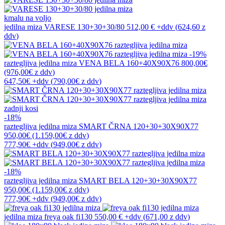
kmalu na voljo
jedilna miza
VARESE 130+30+30/80
512,00 €
+ddv
(
624,60 z
ddv
)
-19%
raztegljiva jedilna miza
VENA BELA 160+40X90X76
800,00€
(976,00€
z ddv
)
647,50€
+ddv
(
790,00€
z ddv
)
zadnji kosi
-18%
raztegljiva jedilna miza
SMART ČRNA 120+30+30X90X77
950,00€
(1.159,00€
z ddv
)
777,90€
+ddv
(
949,00€
z ddv
)
-18%
raztegljiva jedilna miza
SMART BELA 120+30+30X90X77
950,00€
(1.159,00€
z ddv
)
777,90€
+ddv
(
949,00€
z ddv
)
jedilna miza
freya oak fi130
550,00 €
+ddv
(
671,00 z ddv
)