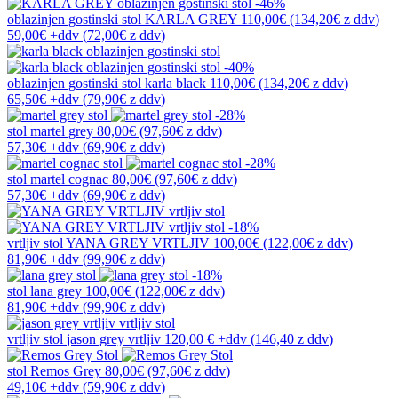
-46%
oblazinjen gostinski stol
KARLA GREY
110,00€
(134,20€
z ddv
)
59,00€
+ddv
(
72,00€
z ddv
)
-40%
oblazinjen gostinski stol
karla black
110,00€
(134,20€
z ddv
)
65,50€
+ddv
(
79,90€
z ddv
)
-28%
stol
martel grey
80,00€
(97,60€
z ddv
)
57,30€
+ddv
(
69,90€
z ddv
)
-28%
stol
martel cognac
80,00€
(97,60€
z ddv
)
57,30€
+ddv
(
69,90€
z ddv
)
-18%
vrtljiv stol
YANA GREY VRTLJIV
100,00€
(122,00€
z ddv
)
81,90€
+ddv
(
99,90€
z ddv
)
-18%
stol
lana grey
100,00€
(122,00€
z ddv
)
81,90€
+ddv
(
99,90€
z ddv
)
vrtljiv stol
jason grey vrtljiv
120,00 €
+ddv
(
146,40 z ddv
)
stol
Remos Grey
80,00€
(97,60€
z ddv
)
49,10€
+ddv
(
59,90€
z ddv
)