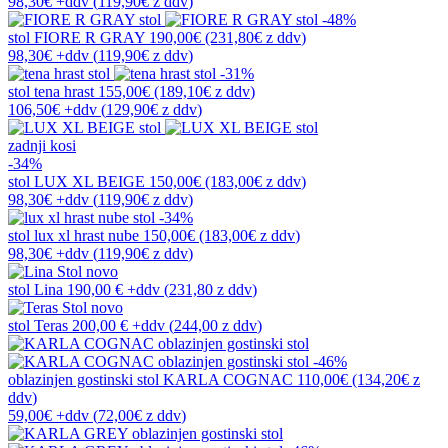
98,30€
+ddv
(
119,90€
z ddv
)
-48%
stol
FIORE R GRAY
190,00€
(231,80€
z ddv
)
98,30€
+ddv
(
119,90€
z ddv
)
-31%
stol
tena hrast
155,00€
(189,10€
z ddv
)
106,50€
+ddv
(
129,90€
z ddv
)
zadnji kosi
-34%
stol
LUX XL BEIGE
150,00€
(183,00€
z ddv
)
98,30€
+ddv
(
119,90€
z ddv
)
-34%
stol
lux xl hrast nube
150,00€
(183,00€
z ddv
)
98,30€
+ddv
(
119,90€
z ddv
)
novo
stol
Lina
190,00 €
+ddv
(
231,80 z ddv
)
novo
stol
Teras
200,00 €
+ddv
(
244,00 z ddv
)
-46%
oblazinjen gostinski stol
KARLA COGNAC
110,00€
(134,20€
z
ddv
)
59,00€
+ddv
(
72,00€
z ddv
)