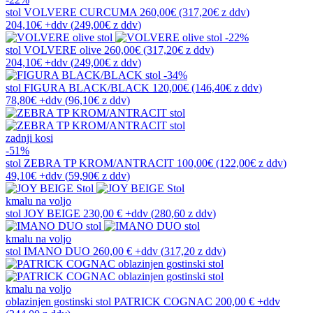
stol
VOLVERE CURCUMA
260,00€
(317,20€
z ddv
)
204,10€
+ddv
(
249,00€
z ddv
)
-22%
stol
VOLVERE olive
260,00€
(317,20€
z ddv
)
204,10€
+ddv
(
249,00€
z ddv
)
-34%
stol
FIGURA BLACK/BLACK
120,00€
(146,40€
z ddv
)
78,80€
+ddv
(
96,10€
z ddv
)
zadnji kosi
-51%
stol
ZEBRA TP KROM/ANTRACIT
100,00€
(122,00€
z ddv
)
49,10€
+ddv
(
59,90€
z ddv
)
kmalu na voljo
stol
JOY BEIGE
230,00 €
+ddv
(
280,60 z ddv
)
kmalu na voljo
stol
IMANO DUO
260,00 €
+ddv
(
317,20 z ddv
)
kmalu na voljo
oblazinjen gostinski stol
PATRICK COGNAC
200,00 €
+ddv