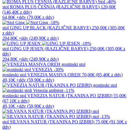
-46%
stol
ROMA PLUS ČEŠNJA (RAZLIČNE BARVE)
120,00€
(146,40€
z ddv
)
64,80€
+ddv
(
79,00€
z ddv
)
-18%
stol
GING UP BLACK (RAZLIČNE BARVE)
250,00€
(305,00€
z ddv
)
204,80€
+ddv
(
249,90€
z ddv
)
-18%
stol
GING UP JESEN (RAZLIČNE BARVE)
250,00€
(305,00€
z
ddv
)
204,80€
+ddv
(
249,90€
z ddv
)
-30%
gostinski stol
VENEZIA MASIVA OREH
70,00€
(85,40€
z ddv
)
49,10€
+ddv
(
59,90€
z ddv
)
-11%
gostinski stol
VENEZIA NATUR (TKANINA PO IZBIRI)
55,00€
(67,10€
z ddv
)
49,10€
+ddv
(
59,90€
z ddv
)
-13%
stol
SILVANA NATUR (TKANINA PO IZBIRI)
75,00€
(91,50€
z
ddv
)