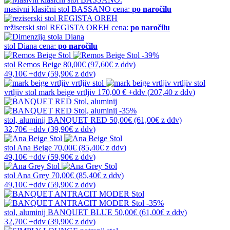
masivni klasični stol
BASSANO
cena:
po naročilu
režiserski stol
REGISTA OREH
cena:
po naročilu
stol
Diana
cena:
po naročilu
-39%
stol
Remos Beige
80,00€
(97,60€
z ddv
)
49,10€
+ddv
(
59,90€
z ddv
)
vrtljiv stol
mark beige vrtljiv
170,00 €
+ddv
(
207,40 z ddv
)
-35%
stol, aluminij
BANQUET RED
50,00€
(61,00€
z ddv
)
32,70€
+ddv
(
39,90€
z ddv
)
stol
Ana Beige
70,00€
(85,40€
z ddv
)
49,10€
+ddv
(
59,90€
z ddv
)
stol
Ana Grey
70,00€
(85,40€
z ddv
)
49,10€
+ddv
(
59,90€
z ddv
)
-35%
stol, aluminij
BANQUET BLUE
50,00€
(61,00€
z ddv
)
32,70€
+ddv
(
39,90€
z ddv
)