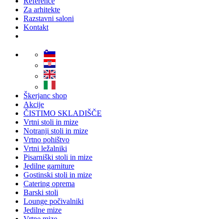
Reference
Za arhitekte
Razstavni saloni
Kontakt
Škerjanc shop
Akcije
ČISTIMO SKLADIŠČE
Vrtni stoli in mize
Notranji stoli in mize
Vrtno pohištvo
Vrtni ležalniki
Pisarniški stoli in mize
Jedilne garniture
Gostinski stoli in mize
Catering oprema
Barski stoli
Lounge počivalniki
Jedilne mize
Vrtne mize