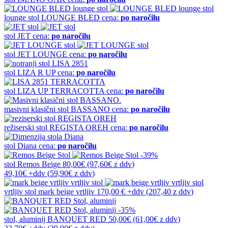
lounge stol
LOUNGE BLED
cena:
po naročilu
stol
JET
cena:
po naročilu
stol
JET LOUNGE
cena:
po naročilu
stol
LIZA R UP
cena:
po naročilu
stol
LIZA UP TERRACOTTA
cena:
po naročilu
masivni klasični stol
BASSANO
cena:
po naročilu
režiserski stol
REGISTA OREH
cena:
po naročilu
stol
Diana
cena:
po naročilu
-39%
stol
Remos Beige
80,00€
(97,60€
z ddv
)
49,10€
+ddv
(
59,90€
z ddv
)
vrtljiv stol
mark beige vrtljiv
170,00 €
+ddv
(
207,40 z ddv
)
-35%
stol, aluminij
BANQUET RED
50,00€
(61,00€
z ddv
)