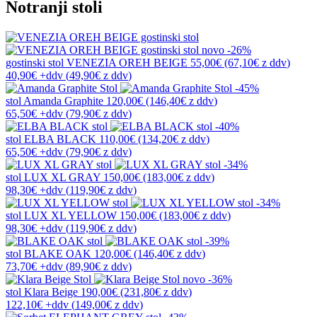
Notranji stoli
novo
-26%
gostinski stol
VENEZIA OREH BEIGE
55,00€
(67,10€
z ddv
)
40,90€
+ddv
(
49,90€
z ddv
)
-45%
stol
Amanda Graphite
120,00€
(146,40€
z ddv
)
65,50€
+ddv
(
79,90€
z ddv
)
-40%
stol
ELBA BLACK
110,00€
(134,20€
z ddv
)
65,50€
+ddv
(
79,90€
z ddv
)
-34%
stol
LUX XL GRAY
150,00€
(183,00€
z ddv
)
98,30€
+ddv
(
119,90€
z ddv
)
-34%
stol
LUX XL YELLOW
150,00€
(183,00€
z ddv
)
98,30€
+ddv
(
119,90€
z ddv
)
-39%
stol
BLAKE OAK
120,00€
(146,40€
z ddv
)
73,70€
+ddv
(
89,90€
z ddv
)
novo
-36%
stol
Klara Beige
190,00€
(231,80€
z ddv
)
122,10€
+ddv
(
149,00€
z ddv
)