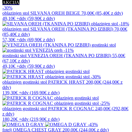
AKCIJA
-30%
oblazinjen stol
SILVANA OREH BEIGE
70,00€
(85,40€
z ddv
)
49,10€
+ddv
(
59,90€
z ddv
)
-18%
oblazinjen stol
SILVANA OREH (TKANINA PO IZBIRI)
70,00€
(85,40€
z ddv
)
57,30€
+ddv
(
69,90€
z ddv
)
-11%
gostinski stol
VENEZIA OREH (TKANINA PO IZBIRI)
55,00€
(67,10€
z ddv
)
49,10€
+ddv
(
59,90€
z ddv
)
-30%
oblazinjen gostinski stol
PATRICK HRAST
200,00€
(244,00€
z
ddv
)
139,30€
+ddv
(
169,90€
z ddv
)
-25%
oblazinjen gostinski stol
PATRICK R COGNAC
240,00€
(292,80€
z ddv
)
180,20€
+ddv
(
219,90€
z ddv
)
-43%
fotelj
OMEGA CHEST GRAY
200,00€
(244,00€
z ddv
)