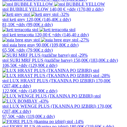
stol
BUBBLE YELLOW
140,00 €
+ddv
(
170,80 z ddv
)
-32%
stol
keti grey
120,00€
(146,40€
z ddv
)
81,10€
+ddv
(
99,00€
z ddv
)
stol
keti terracotta
120,00 €
+ddv
(
146,40 z ddv
)
-27%
stol
gaia breg gray
90,00€
(109,80€
z ddv
)
65,50€
+ddv
(
79,90€
z ddv
)
-29%
stol
SURI MRF PLUS (različne barve)
150,00€
(183,00€
z ddv
)
106,50€
+ddv
(
129,90€
z ddv
)
-28%
stol
LUX HRAST PLUS (TKANINA PO IZBIRI)
170,00€
(207,40€
z ddv
)
122,90€
+ddv
(
149,90€
z ddv
)
-43%
stol
LUX WENGE PLUS (TKANINA PO IZBIRI)
170,00€
(207,40€
z ddv
)
97,50€
+ddv
(
119,00€
z ddv
)
-14%
stol
FIORE PLUS (tkanina po izbiri)
180,00€
(219,60€
z ddv
)