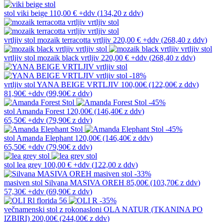
stol
viki beige
110,00 €
+ddv
(
134,20 z ddv
)
vrtljiv stol
mozaik terracotta vrtljiv
220,00 €
+ddv
(
268,40 z ddv
)
vrtljiv stol
mozaik black vrtljiv
220,00 €
+ddv
(
268,40 z ddv
)
-18%
vrtljiv stol
YANA BEIGE VRTLJIV
100,00€
(122,00€
z ddv
)
81,90€
+ddv
(
99,90€
z ddv
)
-45%
stol
Amanda Forest
120,00€
(146,40€
z ddv
)
65,50€
+ddv
(
79,90€
z ddv
)
-45%
stol
Amanda Elephant
120,00€
(146,40€
z ddv
)
65,50€
+ddv
(
79,90€
z ddv
)
stol
lea grey
100,00 €
+ddv
(
122,00 z ddv
)
-33%
masiven stol
Silvana MASIVA OREH
85,00€
(103,70€
z ddv
)
57,30€
+ddv
(
69,90€
z ddv
)
-35%
večnamenski stol z rokonasloni
OLA NATUR (TKANINA PO
IZBIRI)
200,00€
(244,00€
z ddv
)