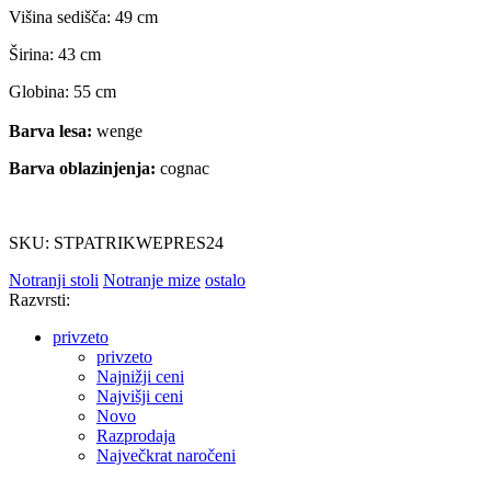
Višina sedišča: 49 cm
Širina: 43 cm
Globina: 55 cm
Barva lesa:
wenge
Barva oblazinjenja:
cognac
SKU: STPATRIKWEPRES24
Notranji stoli
Notranje mize
ostalo
Razvrsti:
privzeto
privzeto
Najnižji ceni
Najvišji ceni
Novo
Razprodaja
Največkrat naročeni