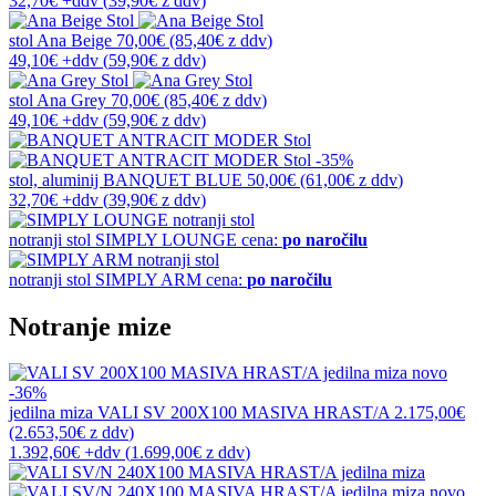
32,70€
+ddv
(
39,90€
z ddv
)
stol
Ana Beige
70,00€
(85,40€
z ddv
)
49,10€
+ddv
(
59,90€
z ddv
)
stol
Ana Grey
70,00€
(85,40€
z ddv
)
49,10€
+ddv
(
59,90€
z ddv
)
-35%
stol, aluminij
BANQUET BLUE
50,00€
(61,00€
z ddv
)
32,70€
+ddv
(
39,90€
z ddv
)
notranji stol
SIMPLY LOUNGE
cena:
po naročilu
notranji stol
SIMPLY ARM
cena:
po naročilu
Notranje mize
novo
-36%
jedilna miza
VALI SV 200X100 MASIVA HRAST/A
2.175,00€
(2.653,50€
z ddv
)
1.392,60€
+ddv
(
1.699,00€
z ddv
)
novo