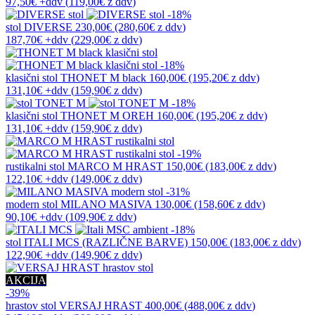
97,50€
+ddv
(
119,00€
z ddv
)
-18%
stol
DIVERSE
230,00€
(280,60€
z ddv
)
187,70€
+ddv
(
229,00€
z ddv
)
-18%
klasični stol
THONET M black
160,00€
(195,20€
z ddv
)
131,10€
+ddv
(
159,90€
z ddv
)
-18%
klasični stol
THONET M OREH
160,00€
(195,20€
z ddv
)
131,10€
+ddv
(
159,90€
z ddv
)
-19%
rustikalni stol
MARCO M HRAST
150,00€
(183,00€
z ddv
)
122,10€
+ddv
(
149,00€
z ddv
)
-31%
modern stol
MILANO MASIVA
130,00€
(158,60€
z ddv
)
90,10€
+ddv
(
109,90€
z ddv
)
-18%
stol
ITALI MCS (RAZLIČNE BARVE)
150,00€
(183,00€
z ddv
)
122,90€
+ddv
(
149,90€
z ddv
)
AKCIJA
-39%
hrastov stol
VERSAJ HRAST
400,00€
(488,00€
z ddv
)