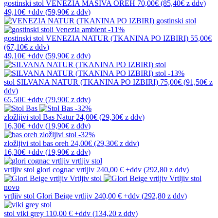
gostinski stol
VENEZIA MASIVA OREH
70,00€
(85,40€
z ddv
)
49,10€
+ddv
(
59,90€
z ddv
)
-11%
gostinski stol
VENEZIA NATUR (TKANINA PO IZBIRI)
55,00€
(67,10€
z ddv
)
49,10€
+ddv
(
59,90€
z ddv
)
-13%
stol
SILVANA NATUR (TKANINA PO IZBIRI)
75,00€
(91,50€
z
ddv
)
65,50€
+ddv
(
79,90€
z ddv
)
-32%
zložljivi stol
Bas Natur
24,00€
(29,30€
z ddv
)
16,30€
+ddv
(
19,90€
z ddv
)
-32%
zložljivi stol
bas oreh
24,00€
(29,30€
z ddv
)
16,30€
+ddv
(
19,90€
z ddv
)
vrtljiv stol
glori cognac vrtljiv
240,00 €
+ddv
(
292,80 z ddv
)
novo
vrtljiv stol
Glori Beige vrtljiv
240,00 €
+ddv
(
292,80 z ddv
)
stol
viki grey
110,00 €
+ddv
(
134,20 z ddv
)