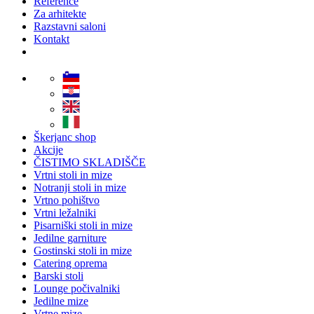
Reference
Za arhitekte
Razstavni saloni
Kontakt
Škerjanc shop
Akcije
ČISTIMO SKLADIŠČE
Vrtni stoli in mize
Notranji stoli in mize
Vrtno pohištvo
Vrtni ležalniki
Pisarniški stoli in mize
Jedilne garniture
Gostinski stoli in mize
Catering oprema
Barski stoli
Lounge počivalniki
Jedilne mize
Vrtne mize