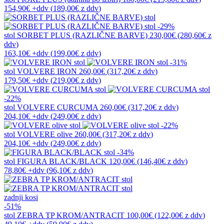
154,90€
+ddv
(
189,00€
z ddv
)
-29%
stol
SORBET PLUS (RAZLIČNE BARVE)
230,00€
(280,60€
z
ddv
)
163,10€
+ddv
(
199,00€
z ddv
)
-31%
stol
VOLVERE IRON
260,00€
(317,20€
z ddv
)
179,50€
+ddv
(
219,00€
z ddv
)
-22%
stol
VOLVERE CURCUMA
260,00€
(317,20€
z ddv
)
204,10€
+ddv
(
249,00€
z ddv
)
-22%
stol
VOLVERE olive
260,00€
(317,20€
z ddv
)
204,10€
+ddv
(
249,00€
z ddv
)
-34%
stol
FIGURA BLACK/BLACK
120,00€
(146,40€
z ddv
)
78,80€
+ddv
(
96,10€
z ddv
)
zadnji kosi
-51%
stol
ZEBRA TP KROM/ANTRACIT
100,00€
(122,00€
z ddv
)