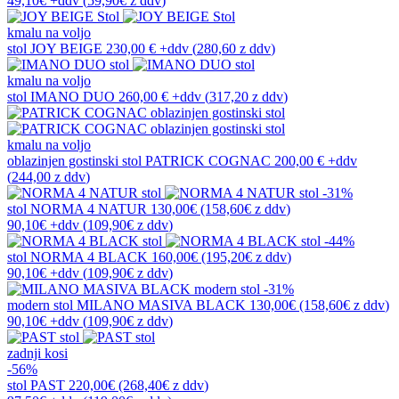
49,10€
+ddv
(
59,90€
z ddv
)
kmalu na voljo
stol
JOY BEIGE
230,00 €
+ddv
(
280,60 z ddv
)
kmalu na voljo
stol
IMANO DUO
260,00 €
+ddv
(
317,20 z ddv
)
kmalu na voljo
oblazinjen gostinski stol
PATRICK COGNAC
200,00 €
+ddv
(
244,00 z ddv
)
-31%
stol
NORMA 4 NATUR
130,00€
(158,60€
z ddv
)
90,10€
+ddv
(
109,90€
z ddv
)
-44%
stol
NORMA 4 BLACK
160,00€
(195,20€
z ddv
)
90,10€
+ddv
(
109,90€
z ddv
)
-31%
modern stol
MILANO MASIVA BLACK
130,00€
(158,60€
z ddv
)
90,10€
+ddv
(
109,90€
z ddv
)
zadnji kosi
-56%
stol
PAST
220,00€
(268,40€
z ddv
)