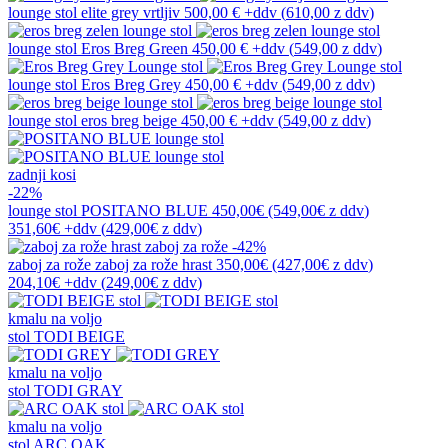
lounge stol
elite grey vrtljiv
500,00 €
+ddv
(
610,00 z ddv
)
lounge stol
Eros Breg Green
450,00 €
+ddv
(
549,00 z ddv
)
lounge stol
Eros Breg Grey
450,00 €
+ddv
(
549,00 z ddv
)
lounge stol
eros breg beige
450,00 €
+ddv
(
549,00 z ddv
)
zadnji kosi
-22%
lounge stol
POSITANO BLUE
450,00€
(549,00€
z ddv
)
351,60€
+ddv
(
429,00€
z ddv
)
-42%
zaboj za rože
zaboj za rože hrast
350,00€
(427,00€
z ddv
)
204,10€
+ddv
(
249,00€
z ddv
)
kmalu na voljo
stol
TODI BEIGE
kmalu na voljo
stol
TODI GRAY
kmalu na voljo
stol
ARC OAK