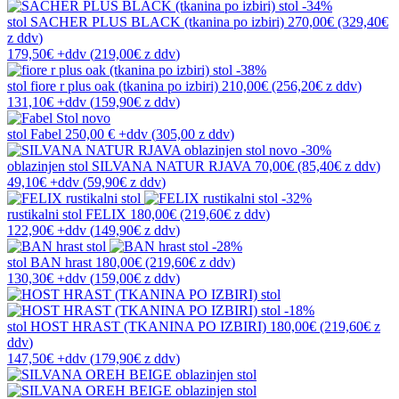
-34%
stol
SACHER PLUS BLACK (tkanina po izbiri)
270,00€
(329,40€
z ddv
)
179,50€
+ddv
(
219,00€
z ddv
)
-38%
stol
fiore r plus oak (tkanina po izbiri)
210,00€
(256,20€
z ddv
)
131,10€
+ddv
(
159,90€
z ddv
)
novo
stol
Fabel
250,00 €
+ddv
(
305,00 z ddv
)
novo
-30%
oblazinjen stol
SILVANA NATUR RJAVA
70,00€
(85,40€
z ddv
)
49,10€
+ddv
(
59,90€
z ddv
)
-32%
rustikalni stol
FELIX
180,00€
(219,60€
z ddv
)
122,90€
+ddv
(
149,90€
z ddv
)
-28%
stol
BAN hrast
180,00€
(219,60€
z ddv
)
130,30€
+ddv
(
159,00€
z ddv
)
-18%
stol
HOST HRAST (TKANINA PO IZBIRI)
180,00€
(219,60€
z
ddv
)
147,50€
+ddv
(
179,90€
z ddv
)