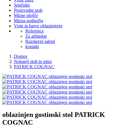
Senčniki
Proizvodni stoli
Mizne plošče
Mizna podnožja
Vrste in barve oblazinjenja
Reference
Za arhitekte
Razstavni saloni
kontakt
Domov
Notranji stoli in mize
PATRICK COGNAC
oblazinjen gostinski stol
PATRICK
COGNAC