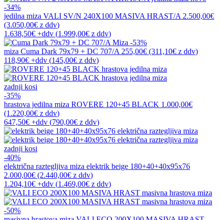
-34%
jedilna miza
VALI SV/N 240X100 MASIVA HRAST/A
2.500,00€
(3.050,00€
z ddv
)
1.638,50€
+ddv
(
1.999,00€
z ddv
)
-53%
miza
Cuma Dark 79x79 + DC 707/A
255,00€
(311,10€
z ddv
)
118,90€
+ddv
(
145,00€
z ddv
)
zadnji kosi
-35%
hrastova jedilna miza
ROVERE 120+45 BLACK
1.000,00€
(1.220,00€
z ddv
)
647,50€
+ddv
(
790,00€
z ddv
)
zadnji kosi
-40%
električna raztegljiva miza
elektrik beige 180+40+40x95x76
2.000,00€
(2.440,00€
z ddv
)
1.204,10€
+ddv
(
1.469,00€
z ddv
)
-50%
masivna hrastova miza
VALI ECO 200X100 MASIVA HRAST