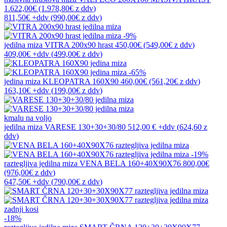
1.622,00€
(1.978,80€
z ddv
)
811,50€
+ddv
(
990,00€
z ddv
)
-9%
jedilna miza
VITRA 200x90 hrast
450,00€
(549,00€
z ddv
)
409,00€
+ddv
(
499,00€
z ddv
)
-65%
jedina miza
KLEOPATRA 160X90
460,00€
(561,20€
z ddv
)
163,10€
+ddv
(
199,00€
z ddv
)
kmalu na voljo
jedilna miza
VARESE 130+30+30/80
512,00 €
+ddv
(
624,60 z
ddv
)
-19%
raztegljiva jedilna miza
VENA BELA 160+40X90X76
800,00€
(976,00€
z ddv
)
647,50€
+ddv
(
790,00€
z ddv
)
zadnji kosi
-18%