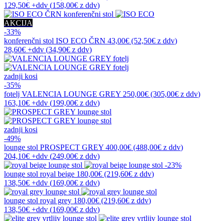
129,50€
+ddv
(
158,00€
z ddv
)
AKCIJA
-33%
konferenčni stol
ISO ECO ČRN
43,00€
(52,50€
z ddv
)
28,60€
+ddv
(
34,90€
z ddv
)
zadnji kosi
-35%
fotelj
VALENCIA LOUNGE GREY
250,00€
(305,00€
z ddv
)
163,10€
+ddv
(
199,00€
z ddv
)
zadnji kosi
-49%
lounge stol
PROSPECT GREY
400,00€
(488,00€
z ddv
)
204,10€
+ddv
(
249,00€
z ddv
)
-23%
lounge stol
royal beige
180,00€
(219,60€
z ddv
)
138,50€
+ddv
(
169,00€
z ddv
)
lounge stol
royal grey
180,00€
(219,60€
z ddv
)
138,50€
+ddv
(
169,00€
z ddv
)