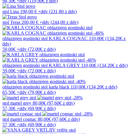
98,30€
+ddv
(
119,90€
z ddv
)
novo
stol
Lina
190,00 €
+ddv
(
231,80 z ddv
)
novo
stol
Teras
200,00 €
+ddv
(
244,00 z ddv
)
-46%
oblazinjen gostinski stol
KARLA COGNAC
110,00€
(134,20€
z
ddv
)
59,00€
+ddv
(
72,00€
z ddv
)
-46%
oblazinjen gostinski stol
KARLA GREY
110,00€
(134,20€
z ddv
)
59,00€
+ddv
(
72,00€
z ddv
)
-40%
oblazinjen gostinski stol
karla black
110,00€
(134,20€
z ddv
)
65,50€
+ddv
(
79,90€
z ddv
)
-28%
stol
martel grey
80,00€
(97,60€
z ddv
)
57,30€
+ddv
(
69,90€
z ddv
)
-28%
stol
martel cognac
80,00€
(97,60€
z ddv
)
57,30€
+ddv
(
69,90€
z ddv
)