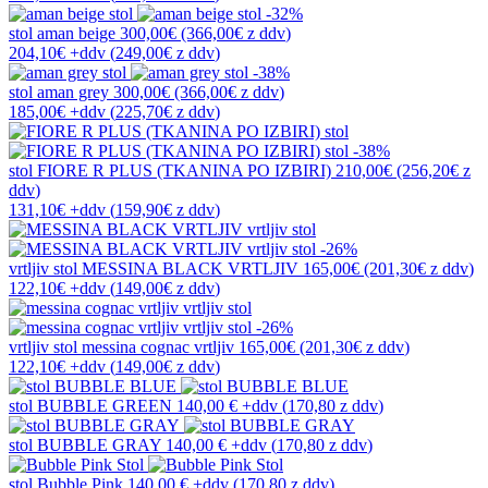
-32%
stol
aman beige
300,00€
(366,00€
z ddv
)
204,10€
+ddv
(
249,00€
z ddv
)
-38%
stol
aman grey
300,00€
(366,00€
z ddv
)
185,00€
+ddv
(
225,70€
z ddv
)
-38%
stol
FIORE R PLUS (TKANINA PO IZBIRI)
210,00€
(256,20€
z
ddv
)
131,10€
+ddv
(
159,90€
z ddv
)
-26%
vrtljiv stol
MESSINA BLACK VRTLJIV
165,00€
(201,30€
z ddv
)
122,10€
+ddv
(
149,00€
z ddv
)
-26%
vrtljiv stol
messina cognac vrtljiv
165,00€
(201,30€
z ddv
)
122,10€
+ddv
(
149,00€
z ddv
)
stol
BUBBLE GREEN
140,00 €
+ddv
(
170,80 z ddv
)
stol
BUBBLE GRAY
140,00 €
+ddv
(
170,80 z ddv
)
stol
Bubble Pink
140,00 €
+ddv
(
170,80 z ddv
)