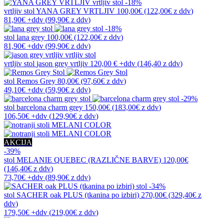
-18%
vrtljiv stol
YANA GREY VRTLJIV
100,00€
(122,00€
z ddv
)
81,90€
+ddv
(
99,90€
z ddv
)
-18%
stol
lana grey
100,00€
(122,00€
z ddv
)
81,90€
+ddv
(
99,90€
z ddv
)
vrtljiv stol
jason grey vrtljiv
120,00 €
+ddv
(
146,40 z ddv
)
stol
Remos Grey
80,00€
(97,60€
z ddv
)
49,10€
+ddv
(
59,90€
z ddv
)
-29%
stol
barcelona charm grey
150,00€
(183,00€
z ddv
)
106,50€
+ddv
(
129,90€
z ddv
)
AKCIJA
-39%
stol
MELANIE QUEBEC (RAZLIČNE BARVE)
120,00€
(146,40€
z ddv
)
73,70€
+ddv
(
89,90€
z ddv
)
-34%
stol
SACHER oak PLUS (tkanina po izbiri)
270,00€
(329,40€
z
ddv
)
179,50€
+ddv
(
219,00€
z ddv
)