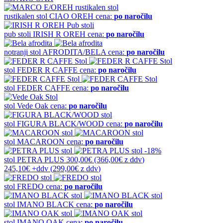
rustikalen stol
CIAO OREH
cena:
po naročilu
pub stoli
IRISH R OREH
cena:
po naročilu
notranji stol
AFRODITA/BELA
cena:
po naročilu
stol
FEDER R CAFFE
cena:
po naročilu
stol
FEDER CAFFE
cena:
po naročilu
stol
Vede Oak
cena:
po naročilu
stol
FIGURA BLACK/WOOD
cena:
po naročilu
stol
MACAROON
cena:
po naročilu
-18%
stol
PETRA PLUS
300,00€
(366,00€
z ddv
)
245,10€
+ddv
(
299,00€
z ddv
)
stol
FREDO
cena:
po naročilu
stol
IMANO BLACK
cena:
po naročilu
stol
IMANO OAK
cena:
po naročilu