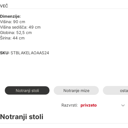
VEČ
Dimenzije:
Višina: 90 cm
Višina sedišča: 49 cm
Globina: 52,5 cm
Širina: 44 cm
SKU:
STBLAKELAOAAS24
Notranji stoli
Notranje mize
osta
Razvrsti:
privzeto
Notranji stoli