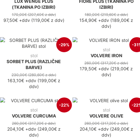
LUX WENGE PLUS
FIORE PLUS (TKANINA PO
(TKANINA PO IZBIRI)
IZBIRI)
170,00€
(207,40€
z ddv
)
180,00€
(219,60€
z ddv
)
97,50€
+ddv
(
119,00€
z ddv
)
154,90€
+ddv
(
189,00€
z
ddv
)
-29%
-31
stol
stol
VOLVERE IRON
SORBET PLUS (RAZLIČNE
260,00€
(317,20€
z ddv
)
BARVE)
179,50€
+ddv
(
219,00€
z
ddv
)
230,00€
(280,60€
z ddv
)
163,10€
+ddv
(
199,00€
z
ddv
)
-22%
-22
stol
stol
VOLVERE CURCUMA
VOLVERE OLIVE
260,00€
(317,20€
z ddv
)
260,00€
(317,20€
z ddv
)
204,10€
+ddv
(
249,00€
z
204,10€
+ddv
(
249,00€
z
ddv
)
ddv
)