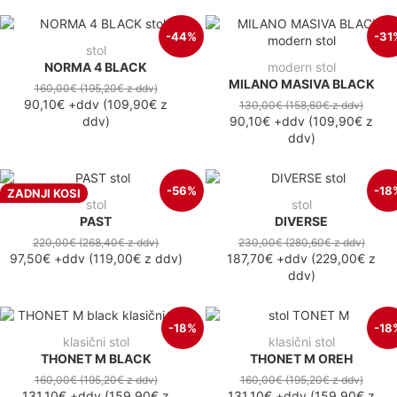
-44%
-31
stol
NORMA 4 BLACK
modern stol
MILANO MASIVA BLACK
160,00€
(195,20€
z ddv
)
90,10€
+ddv
(
109,90€
z
130,00€
(158,60€
z ddv
)
ddv
)
90,10€
+ddv
(
109,90€
z
ddv
)
-56%
-18
ZADNJI KOSI
stol
stol
PAST
DIVERSE
220,00€
(268,40€
z ddv
)
230,00€
(280,60€
z ddv
)
97,50€
+ddv
(
119,00€
z ddv
)
187,70€
+ddv
(
229,00€
z
ddv
)
-18%
-18
klasični stol
klasični stol
THONET M BLACK
THONET M OREH
160,00€
(195,20€
z ddv
)
160,00€
(195,20€
z ddv
)
131,10€
+ddv
(
159,90€
z
131,10€
+ddv
(
159,90€
z