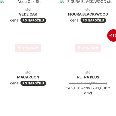
stol
stol
VEDE OAK
FIGURA BLACK/WOOD
cena:
cena:
PO NAROČILU
PO NAROČILU
-18
stol
stol
MACAROON
PETRA PLUS
cena:
PO NAROČILU
300,00€
(366,00€
z ddv
)
245,10€
+ddv
(
299,00€
z
ddv
)
stol
stol
FREDO
IMANO BLACK
cena:
cena:
PO NAROČILU
PO NAROČILU
stol
lounge stol
IMANO OAK
LOUNGE BLED