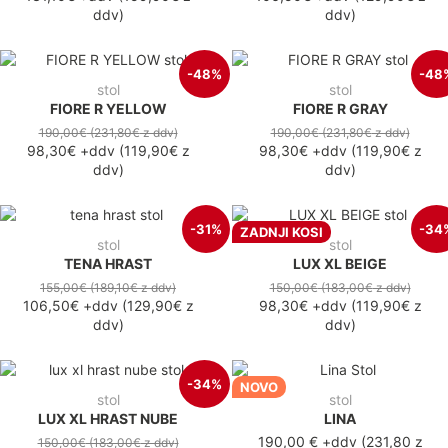
ddv
)
ddv
)
-48%
-48
stol
stol
FIORE R YELLOW
FIORE R GRAY
190,00€
(231,80€
z ddv
)
190,00€
(231,80€
z ddv
)
98,30€
+ddv
(
119,90€
z
98,30€
+ddv
(
119,90€
z
ddv
)
ddv
)
-31%
-34
ZADNJI KOSI
stol
stol
TENA HRAST
LUX XL BEIGE
155,00€
(189,10€
z ddv
)
150,00€
(183,00€
z ddv
)
106,50€
+ddv
(
129,90€
z
98,30€
+ddv
(
119,90€
z
ddv
)
ddv
)
-34%
NOVO
stol
stol
LUX XL HRAST NUBE
LINA
190,00 €
+ddv
(
231,80 z
150,00€
(183,00€
z ddv
)