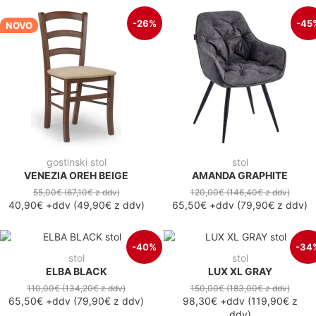
-26%
-45
NOVO
gostinski stol
stol
VENEZIA OREH BEIGE
AMANDA GRAPHITE
55,00€
(67,10€
z ddv
)
120,00€
(146,40€
z ddv
)
40,90€
+ddv
(
49,90€
z ddv
)
65,50€
+ddv
(
79,90€
z ddv
)
-40%
-34
stol
stol
ELBA BLACK
LUX XL GRAY
110,00€
(134,20€
z ddv
)
150,00€
(183,00€
z ddv
)
65,50€
+ddv
(
79,90€
z ddv
)
98,30€
+ddv
(
119,90€
z
ddv
)