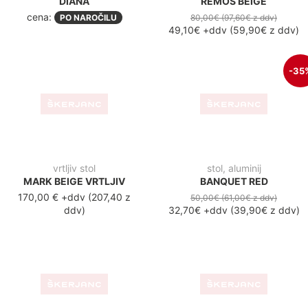
stol
stol
ANA BEIGE
ANA GREY
70,00€
(85,40€
z ddv
)
70,00€
(85,40€
z ddv
)
49,10€
+ddv
(
59,90€
z ddv
)
49,10€
+ddv
(
59,90€
z ddv
)
-35%
stol, aluminij
notranji stol
BANQUET BLUE
SIMPLY LOUNGE
cena:
50,00€
(61,00€
z ddv
)
PO NAROČILU