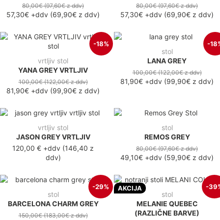
80,00€
(97,60€
z ddv
)
80,00€
(97,60€
z ddv
)
57,30€
+ddv
(
69,90€
z ddv
)
57,30€
+ddv
(
69,90€
z ddv
)
-18%
-18
stol
vrtljiv stol
LANA GREY
YANA GREY VRTLJIV
100,00€
(122,00€
z ddv
)
81,90€
+ddv
(
99,90€
z ddv
)
100,00€
(122,00€
z ddv
)
81,90€
+ddv
(
99,90€
z ddv
)
vrtljiv stol
stol
JASON GREY VRTLJIV
REMOS GREY
120,00 €
+ddv
(
146,40 z
80,00€
(97,60€
z ddv
)
ddv
)
49,10€
+ddv
(
59,90€
z ddv
)
-29%
-39
AKCIJA
stol
stol
BARCELONA CHARM GREY
MELANIE QUEBEC
(RAZLIČNE BARVE)
150,00€
(183,00€
z ddv
)