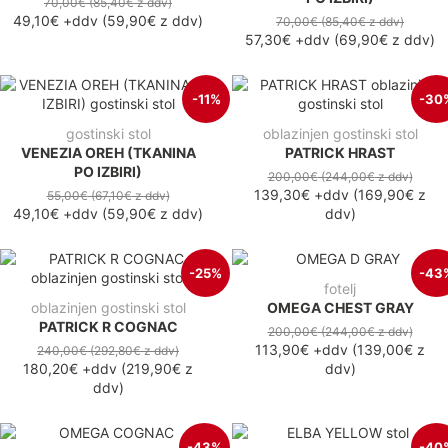
70,00€
(85,40€
z ddv
)
49,10€
+ddv
(
59,90€
z ddv
)
70,00€
(85,40€
z ddv
)
57,30€
+ddv
(
69,90€
z ddv
)
-11%
-30
gostinski stol
oblazinjen gostinski stol
VENEZIA OREH (TKANINA
PATRICK HRAST
PO IZBIRI)
200,00€
(244,00€
z ddv
)
139,30€
+ddv
(
169,90€
z
55,00€
(67,10€
z ddv
)
49,10€
+ddv
(
59,90€
z ddv
)
ddv
)
-25%
-43
fotelj
oblazinjen gostinski stol
OMEGA CHEST GRAY
PATRICK R COGNAC
200,00€
(244,00€
z ddv
)
113,90€
+ddv
(
139,00€
z
240,00€
(292,80€
z ddv
)
180,20€
+ddv
(
219,90€
z
ddv
)
ddv
)
-43%
-40