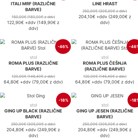
ITALI MRF (RAZLIČNE
LINE HRAST
BARVE)
250,00€
(305,00€
z ddv
)
204,10€
+ddv
(
249,00€
z
150,00€
(183,00€
z ddv
)
122,90€
+ddv
(
149,90€
z
ddv
)
ddv
)
-46%
-46
stol
stol
ROMA PLUS (RAZLIČNE
ROMA PLUS ČEŠNJA
BARVE)
(RAZLIČNE BARVE)
120,00€
(146,40€
z ddv
)
120,00€
(146,40€
z ddv
)
64,80€
+ddv
(
79,00€
z ddv
)
64,80€
+ddv
(
79,00€
z ddv
)
-18%
-18
stol
stol
GING UP BLACK (RAZLIČNE
GING UP JESEN (RAZLIČNE
BARVE)
BARVE)
250,00€
(305,00€
z ddv
)
250,00€
(305,00€
z ddv
)
204,80€
+ddv
(
249,90€
z
204,80€
+ddv
(
249,90€
z
ddv
)
ddv
)