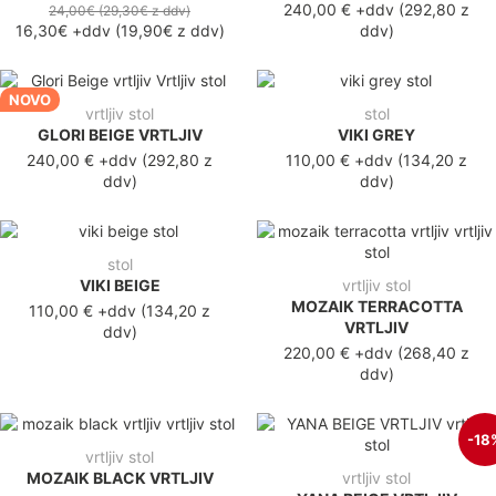
240,00 €
+ddv
(
292,80 z
24,00€
(29,30€
z ddv
)
16,30€
+ddv
(
19,90€
z ddv
)
ddv
)
NOVO
vrtljiv stol
stol
GLORI BEIGE VRTLJIV
VIKI GREY
240,00 €
+ddv
(
292,80 z
110,00 €
+ddv
(
134,20 z
ddv
)
ddv
)
stol
VIKI BEIGE
vrtljiv stol
MOZAIK TERRACOTTA
110,00 €
+ddv
(
134,20 z
VRTLJIV
ddv
)
220,00 €
+ddv
(
268,40 z
ddv
)
-18
vrtljiv stol
MOZAIK BLACK VRTLJIV
vrtljiv stol