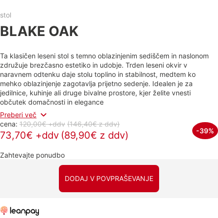
stol
BLAKE OAK
Ta klasičen leseni stol s temno oblazinjenim sediščem in naslonom
združuje brezčasno estetiko in udobje. Trden leseni okvir v
naravnem odtenku daje stolu toplino in stabilnost, medtem ko
mehko oblazinjenje zagotavlja prijetno sedenje. Idealen je za
jedilnice, kuhinje ali druge bivalne prostore, kjer želite vnesti
občutek domačnosti in elegance
Preberi več
cena:
120,00€ +ddv
(146,40€
z ddv
)
-39%
73,70€ +ddv
(89,90€ z ddv)
Zahtevajte ponudbo
DODAJ V POVPRAŠEVANJE