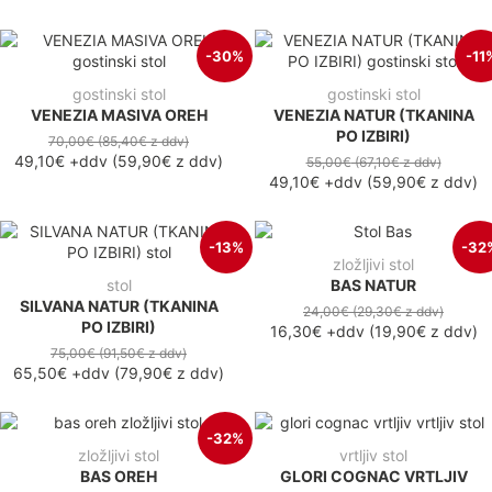
-30%
-11
gostinski stol
gostinski stol
VENEZIA MASIVA OREH
VENEZIA NATUR (TKANINA
PO IZBIRI)
70,00€
(85,40€
z ddv
)
49,10€
+ddv
(
59,90€
z ddv
)
55,00€
(67,10€
z ddv
)
49,10€
+ddv
(
59,90€
z ddv
)
-13%
-32
zložljivi stol
stol
BAS NATUR
SILVANA NATUR (TKANINA
24,00€
(29,30€
z ddv
)
PO IZBIRI)
16,30€
+ddv
(
19,90€
z ddv
)
75,00€
(91,50€
z ddv
)
65,50€
+ddv
(
79,90€
z ddv
)
-32%
zložljivi stol
vrtljiv stol
BAS OREH
GLORI COGNAC VRTLJIV