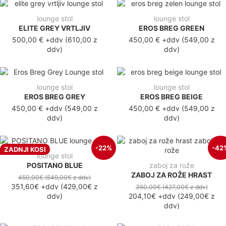
lounge stol
lounge stol
ELITE GREY VRTLJIV
EROS BREG GREEN
500,00 €
+ddv
(
610,00 z
450,00 €
+ddv
(
549,00 z
ddv
)
ddv
)
lounge stol
lounge stol
EROS BREG GREY
EROS BREG BEIGE
450,00 €
+ddv
(
549,00 z
450,00 €
+ddv
(
549,00 z
ddv
)
ddv
)
-22%
-42
ZADNJI KOSI
lounge stol
POSITANO BLUE
zaboj za rože
ZABOJ ZA ROŽE HRAST
450,00€
(549,00€
z ddv
)
351,60€
+ddv
(
429,00€
z
350,00€
(427,00€
z ddv
)
ddv
)
204,10€
+ddv
(
249,00€
z
ddv
)