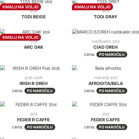
KMALU NA VOLJO
KMALU NA VOLJO
stol
stol
TODI BEIGE
TODI GRAY
KMALU NA VOLJO
stol
rustikalen stol
ARC OAK
CIAO OREH
cena:
PO NAROČILU
pub stoli
notranji stol
IRISH R OREH
AFRODITA/BELA
cena:
cena:
PO NAROČILU
PO NAROČILU
stol
stol
FEDER R CAFFE
FEDER CAFFE
cena:
cena:
PO NAROČILU
PO NAROČILU