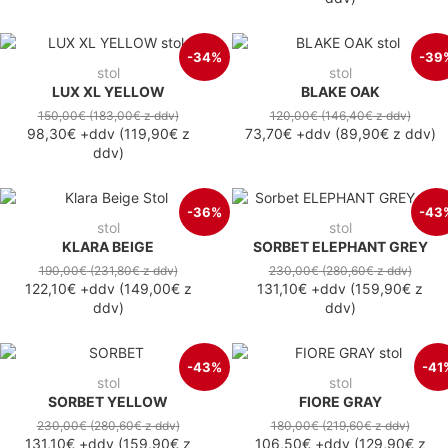
-34%
-39
stol
stol
LUX XL YELLOW
BLAKE OAK
150,00€
(183,00€
z ddv
)
120,00€
(146,40€
z ddv
)
98,30€
+ddv
(
119,90€
z
73,70€
+ddv
(
89,90€
z ddv
)
ddv
)
-36%
-43
stol
stol
KLARA BEIGE
SORBET ELEPHANT GREY
190,00€
(231,80€
z ddv
)
230,00€
(280,60€
z ddv
)
122,10€
+ddv
(
149,00€
z
131,10€
+ddv
(
159,90€
z
ddv
)
ddv
)
-43%
-41
stol
stol
SORBET YELLOW
FIORE GRAY
230,00€
(280,60€
z ddv
)
180,00€
(219,60€
z ddv
)
131,10€
+ddv
(
159,90€
z
106,50€
+ddv
(
129,90€
z