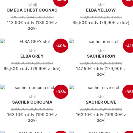
fotelj
stol
OMEGA CHEST COGNAC
ELBA YELLOW
200,00€
(244,00€
z ddv
)
110,00€
(134,20€
z ddv
)
113,90€
+ddv
(
139,00€
z
65,50€
+ddv
(
79,90€
z ddv
)
ddv
)
-40%
-41
stol
stol
ELBA GREY
SACHER IRON
110,00€
(134,20€
z ddv
)
250,00€
(305,00€
z ddv
)
65,50€
+ddv
(
79,90€
z ddv
)
147,50€
+ddv
(
179,90€
z
ddv
)
-35%
-35
stol
stol
SACHER CURCUMA
SACHER OLIVE
250,00€
(305,00€
z ddv
)
250,00€
(305,00€
z ddv
)
163,10€
+ddv
(
199,00€
z
163,10€
+ddv
(
199,00€
z
ddv
)
ddv
)