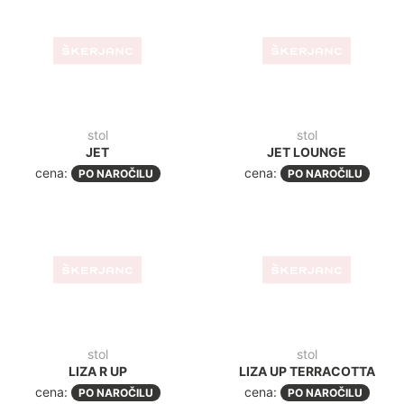
stol
stol
LIZA R UP
LIZA UP TERRACOTTA
cena:
cena:
PO NAROČILU
PO NAROČILU
masivni klasični stol
režiserski stol
BASSANO
REGISTA OREH
cena:
cena:
PO NAROČILU
PO NAROČILU
-39