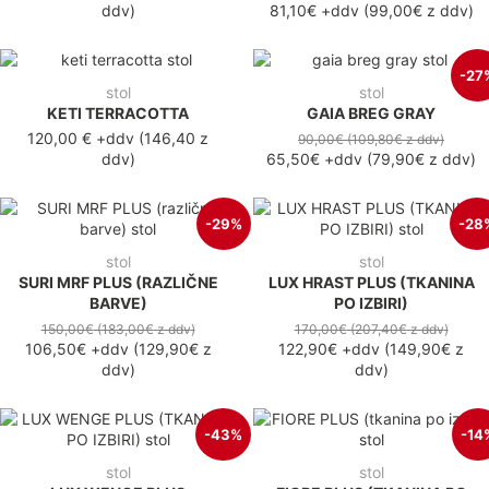
ddv
)
81,10€
+ddv
(
99,00€
z ddv
)
-27
stol
stol
KETI TERRACOTTA
GAIA BREG GRAY
120,00 €
+ddv
(
146,40 z
90,00€
(109,80€
z ddv
)
ddv
)
65,50€
+ddv
(
79,90€
z ddv
)
-29%
-28
stol
stol
SURI MRF PLUS (RAZLIČNE
LUX HRAST PLUS (TKANINA
BARVE)
PO IZBIRI)
150,00€
(183,00€
z ddv
)
170,00€
(207,40€
z ddv
)
106,50€
+ddv
(
129,90€
z
122,90€
+ddv
(
149,90€
z
ddv
)
ddv
)
-43%
-14
stol
stol