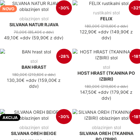
-30%
-32
NOVO
rustikalni stol
oblazinjen stol
FELIX
SILVANA NATUR RJAVA
180,00€
(219,60€
z ddv
)
122,90€
+ddv
(
149,90€
z
70,00€
(85,40€
z ddv
)
49,10€
+ddv
(
59,90€
z ddv
)
ddv
)
-28%
-18
stol
BAN HRAST
stol
HOST HRAST (TKANINA PO
180,00€
(219,60€
z ddv
)
IZBIRI)
130,30€
+ddv
(
159,00€
z
ddv
)
180,00€
(219,60€
z ddv
)
147,50€
+ddv
(
179,90€
z
ddv
)
-30%
-18
AKCIJA
oblazinjen stol
oblazinjen stol
SILVANA OREH BEIGE
SILVANA OREH (TKANINA
PO IZBIRI)