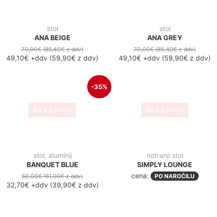
32,70€
+ddv
(
39,90€
z ddv
)
notranji stol
SIMPLY ARM
cena:
PO NAROČILU
Notranje mize
-36%
-34
NOVO
NOVO