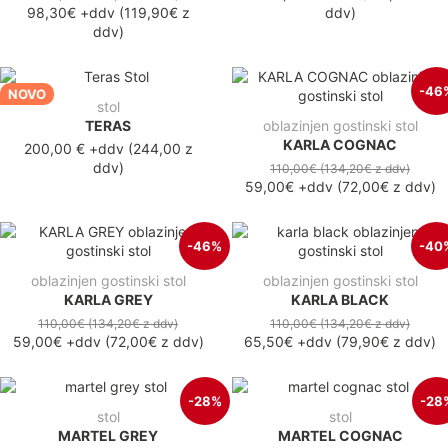
98,30€
+ddv
(
119,90€
z
ddv
)
ddv
)
-46
NOVO
stol
TERAS
oblazinjen gostinski stol
KARLA COGNAC
200,00 €
+ddv
(
244,00 z
ddv
)
110,00€
(134,20€
z ddv
)
59,00€
+ddv
(
72,00€
z ddv
)
-46%
-40
oblazinjen gostinski stol
oblazinjen gostinski stol
KARLA GREY
KARLA BLACK
110,00€
(134,20€
z ddv
)
110,00€
(134,20€
z ddv
)
59,00€
+ddv
(
72,00€
z ddv
)
65,50€
+ddv
(
79,90€
z ddv
)
-28%
-28
stol
stol
MARTEL GREY
MARTEL COGNAC