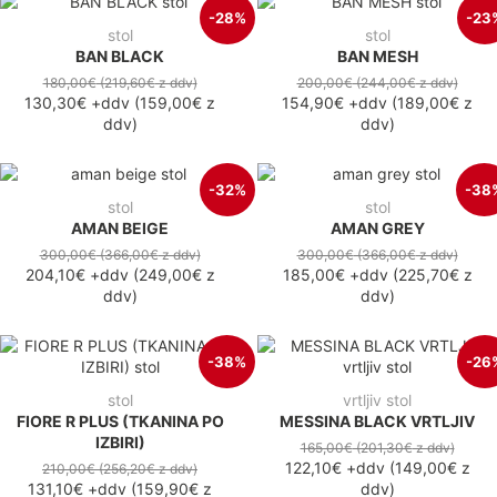
-28%
-23
stol
stol
BAN BLACK
BAN MESH
180,00€
(219,60€
z ddv
)
200,00€
(244,00€
z ddv
)
130,30€
+ddv
(
159,00€
z
154,90€
+ddv
(
189,00€
z
ddv
)
ddv
)
-32%
-38
stol
stol
AMAN BEIGE
AMAN GREY
300,00€
(366,00€
z ddv
)
300,00€
(366,00€
z ddv
)
204,10€
+ddv
(
249,00€
z
185,00€
+ddv
(
225,70€
z
ddv
)
ddv
)
-38%
-26
stol
vrtljiv stol
FIORE R PLUS (TKANINA PO
MESSINA BLACK VRTLJIV
IZBIRI)
165,00€
(201,30€
z ddv
)
122,10€
+ddv
(
149,00€
z
210,00€
(256,20€
z ddv
)
131,10€
+ddv
(
159,90€
z
ddv
)