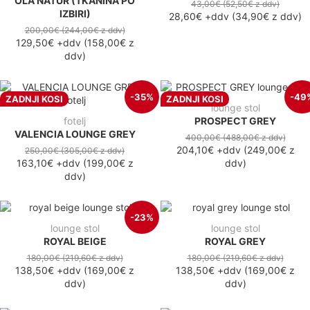
OLA NATUR (TKANINA PO
43,00€
(52,50€
z ddv
)
IZBIRI)
28,60€
+ddv
(
34,90€
z ddv
)
200,00€
(244,00€
z ddv
)
129,50€
+ddv
(
158,00€
z
ddv
)
-35%
-49
ZADNJI KOSI
ZADNJI KOSI
lounge stol
fotelj
PROSPECT GREY
VALENCIA LOUNGE GREY
400,00€
(488,00€
z ddv
)
204,10€
+ddv
(
249,00€
z
250,00€
(305,00€
z ddv
)
163,10€
+ddv
(
199,00€
z
ddv
)
ddv
)
-23%
lounge stol
lounge stol
ROYAL BEIGE
ROYAL GREY
180,00€
(219,60€
z ddv
)
180,00€
(219,60€
z ddv
)
138,50€
+ddv
(
169,00€
z
138,50€
+ddv
(
169,00€
z
ddv
)
ddv
)