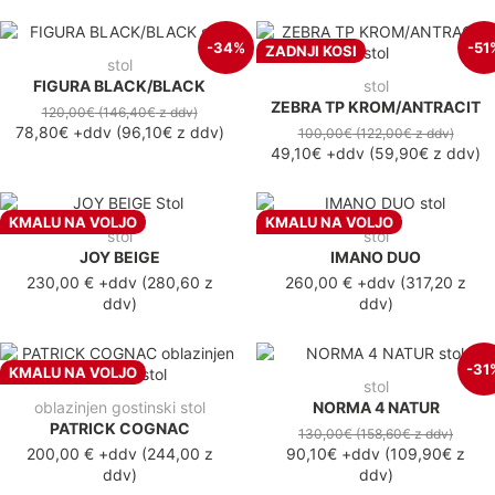
-34%
-51
ZADNJI KOSI
stol
FIGURA BLACK/BLACK
stol
ZEBRA TP KROM/ANTRACIT
120,00€
(146,40€
z ddv
)
78,80€
+ddv
(
96,10€
z ddv
)
100,00€
(122,00€
z ddv
)
49,10€
+ddv
(
59,90€
z ddv
)
KMALU NA VOLJO
KMALU NA VOLJO
stol
stol
JOY BEIGE
IMANO DUO
230,00 €
+ddv
(
280,60 z
260,00 €
+ddv
(
317,20 z
ddv
)
ddv
)
-31
KMALU NA VOLJO
stol
oblazinjen gostinski stol
NORMA 4 NATUR
PATRICK COGNAC
130,00€
(158,60€
z ddv
)
200,00 €
+ddv
(
244,00 z
90,10€
+ddv
(
109,90€
z
ddv
)
ddv
)