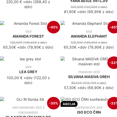
YANA BEIGE VRTLJIV
220,00 €
+ddv
(
268,40 z
ddv
)
100,00€
(122,00€
z ddv
)
81,90€
+ddv
(
99,90€
z ddv
)
-45%
-45
stol
stol
AMANDA FOREST
AMANDA ELEPHANT
120,00€
(146,40€
z ddv
)
120,00€
(146,40€
z ddv
)
65,50€
+ddv
(
79,90€
z ddv
)
65,50€
+ddv
(
79,90€
z ddv
)
-33
stol
LEA GREY
masiven stol
SILVANA MASIVA OREH
100,00 €
+ddv
(
122,00 z
ddv
)
85,00€
(103,70€
z ddv
)
57,30€
+ddv
(
69,90€
z ddv
)
-35%
-33
AKCIJA
večnamenski stol z
konferenčni stol
rokonasloni
ISO ECO ČRN