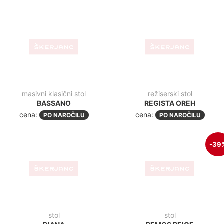
stol
stol
DIANA
REMOS BEIGE
cena:
PO NAROČILU
80,00€
(97,60€
z ddv
)
49,10€
+ddv
(
59,90€
z ddv
)
-35
vrtljiv stol
stol, aluminij
MARK BEIGE VRTLJIV
BANQUET RED
170,00 €
+ddv
(
207,40 z
50,00€
(61,00€
z ddv
)
ddv
)
32,70€
+ddv
(
39,90€
z ddv
)