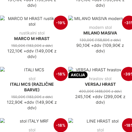
ddv
)
ddv
)
-19%
-31
modern stol
rustikalni stol
MILANO MASIVA
MARCO M HRAST
130,00€
(158,60€
z ddv
)
90,10€
+ddv
(
109,90€
z
150,00€
(183,00€
z ddv
)
122,10€
+ddv
(
149,00€
z
ddv
)
ddv
)
-18%
-39
AKCIJA
stol
hrastov stol
ITALI MCS (RAZLIČNE
VERSAJ HRAST
BARVE)
400,00€
(488,00€
z ddv
)
245,10€
+ddv
(
299,00€
z
150,00€
(183,00€
z ddv
)
122,90€
+ddv
(
149,90€
z
ddv
)
ddv
)
-18%
-18
stol
stol