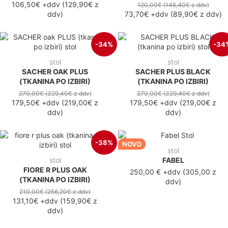
106,50€
+ddv
(
129,90€
z
120,00€
(146,40€
z ddv
)
ddv
)
73,70€
+ddv
(
89,90€
z ddv
)
-34%
-34
stol
stol
SACHER OAK PLUS
SACHER PLUS BLACK
(TKANINA PO IZBIRI)
(TKANINA PO IZBIRI)
270,00€
(329,40€
z ddv
)
270,00€
(329,40€
z ddv
)
179,50€
+ddv
(
219,00€
z
179,50€
+ddv
(
219,00€
z
ddv
)
ddv
)
-38%
NOVO
stol
stol
FABEL
FIORE R PLUS OAK
250,00 €
+ddv
(
305,00 z
(TKANINA PO IZBIRI)
ddv
)
210,00€
(256,20€
z ddv
)
131,10€
+ddv
(
159,90€
z
ddv
)