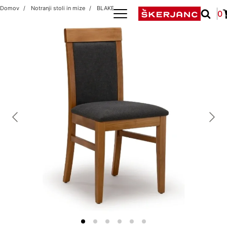
Domov
Notranji stoli in mize
BLAKE OAK
0