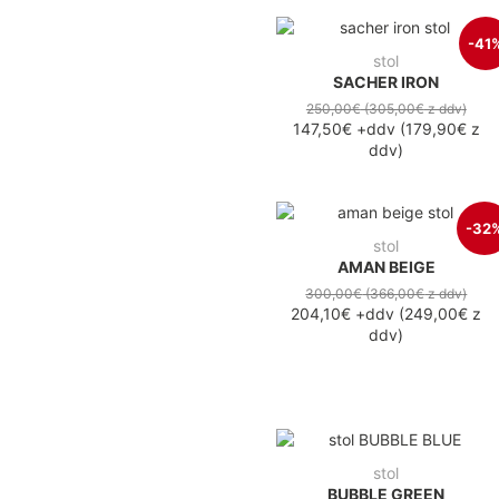
-41
stol
SACHER IRON
250,00€
(305,00€
z ddv
)
147,50€
+ddv
(
179,90€
z
ddv
)
-32
stol
AMAN BEIGE
300,00€
(366,00€
z ddv
)
204,10€
+ddv
(
249,00€
z
ddv
)
stol
BUBBLE GREEN