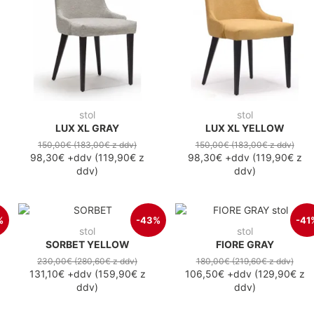
stol
stol
LUX XL GRAY
LUX XL YELLOW
150,00€
(183,00€
z ddv
)
150,00€
(183,00€
z ddv
)
98,30€
+ddv
(
119,90€
z
98,30€
+ddv
(
119,90€
z
ddv
)
ddv
)
%
-43%
-41
stol
stol
SORBET YELLOW
FIORE GRAY
230,00€
(280,60€
z ddv
)
180,00€
(219,60€
z ddv
)
131,10€
+ddv
(
159,90€
z
106,50€
+ddv
(
129,90€
z
ddv
)
ddv
)