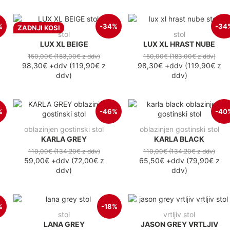
%
-34%
-34
ZADNJI KOSI
stol
stol
LUX XL BEIGE
LUX XL HRAST NUBE
150,00€
(183,00€
z ddv
)
150,00€
(183,00€
z ddv
)
98,30€
+ddv
(
119,90€
z
98,30€
+ddv
(
119,90€
z
ddv
)
ddv
)
%
-46%
-40
oblazinjen gostinski stol
oblazinjen gostinski stol
KARLA GREY
KARLA BLACK
110,00€
(134,20€
z ddv
)
110,00€
(134,20€
z ddv
)
59,00€
+ddv
(
72,00€
z
65,50€
+ddv
(
79,90€
z
ddv
)
ddv
)
%
-18%
stol
vrtljiv stol
LANA GREY
JASON GREY VRTLJIV