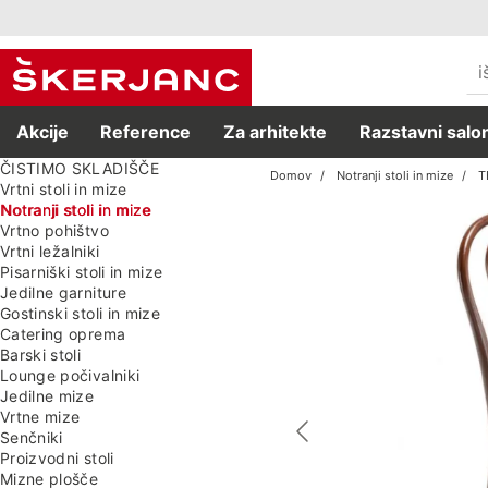
Akcije
Reference
Za arhitekte
Razstavni salon
ČISTIMO SKLADIŠČE
Domov
Notranji stoli in mize
T
Vrtni stoli in mize
Notranji stoli in mize
Vrtno pohištvo
Vrtni ležalniki
Pisarniški stoli in mize
Jedilne garniture
Gostinski stoli in mize
Catering oprema
Barski stoli
Lounge počivalniki
Jedilne mize
Vrtne mize
Senčniki
Proizvodni stoli
Mizne plošče