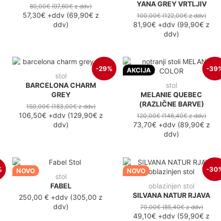
YANA GREY VRTLJIV
80,00€
(97,60€
z ddv
)
57,30€
+ddv
(
69,90€
z
100,00€
(122,00€
z ddv
)
ddv
)
81,90€
+ddv
(
99,90€
z
ddv
)
-29%
-39
AKCIJA
stol
BARCELONA CHARM
stol
GREY
MELANIE QUEBEC
(RAZLIČNE BARVE)
150,00€
(183,00€
z ddv
)
106,50€
+ddv
(
129,90€
z
120,00€
(146,40€
z ddv
)
ddv
)
73,70€
+ddv
(
89,90€
z
ddv
)
%
-30
NOVO
NOVO
stol
FABEL
oblazinjen stol
SILVANA NATUR RJAVA
250,00 €
+ddv
(
305,00 z
ddv
)
70,00€
(85,40€
z ddv
)
49,10€
+ddv
(
59,90€
z