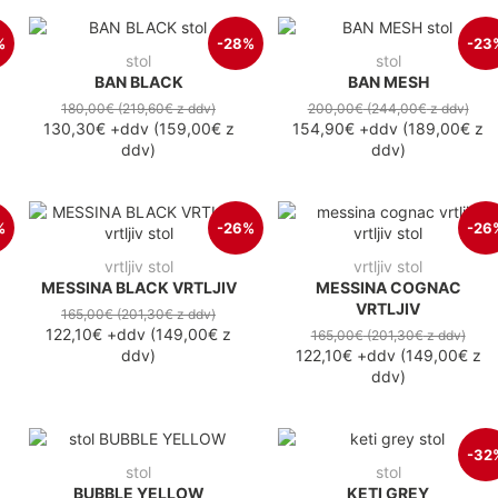
%
-28%
-23
stol
stol
BAN BLACK
BAN MESH
180,00€
(219,60€
z ddv
)
200,00€
(244,00€
z ddv
)
130,30€
+ddv
(
159,00€
z
154,90€
+ddv
(
189,00€
z
ddv
)
ddv
)
%
-26%
-26
vrtljiv stol
vrtljiv stol
MESSINA BLACK VRTLJIV
MESSINA COGNAC
VRTLJIV
165,00€
(201,30€
z ddv
)
122,10€
+ddv
(
149,00€
z
165,00€
(201,30€
z ddv
)
ddv
)
122,10€
+ddv
(
149,00€
z
ddv
)
-32
stol
stol
BUBBLE YELLOW
KETI GREY