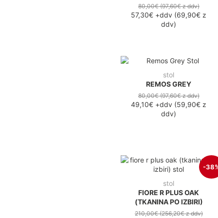
80,00€
(97,60€
z ddv
)
57,30€
+ddv
(
69,90€
z
ddv
)
stol
REMOS GREY
80,00€
(97,60€
z ddv
)
49,10€
+ddv
(
59,90€
z
ddv
)
-38
stol
FIORE R PLUS OAK
(TKANINA PO IZBIRI)
210,00€
(256,20€
z ddv
)