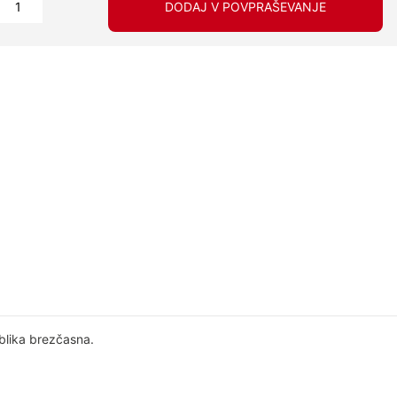
DODAJ V POVPRAŠEVANJE
blika brezčasna.