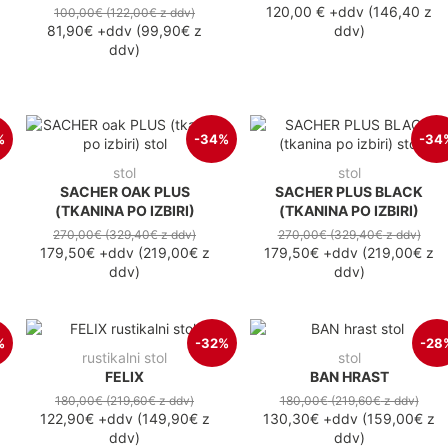
120,00 €
+ddv
(
146,40 z
100,00€
(122,00€
z ddv
)
81,90€
+ddv
(
99,90€
z
ddv
)
ddv
)
%
-34%
-34
stol
stol
SACHER OAK PLUS
SACHER PLUS BLACK
(TKANINA PO IZBIRI)
(TKANINA PO IZBIRI)
270,00€
(329,40€
z ddv
)
270,00€
(329,40€
z ddv
)
179,50€
+ddv
(
219,00€
z
179,50€
+ddv
(
219,00€
z
ddv
)
ddv
)
%
-32%
-28
rustikalni stol
stol
FELIX
BAN HRAST
180,00€
(219,60€
z ddv
)
180,00€
(219,60€
z ddv
)
122,90€
+ddv
(
149,90€
z
130,30€
+ddv
(
159,00€
z
ddv
)
ddv
)