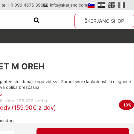
tel HR 099 4575 390
info@skerjanc.com
ŠKERJANC SHOP
ET M OREH
ganten stol dunajskega videza. Zaradi svoje lahkotnosti in elegance
ova oblika brezčasna.
€ +ddv
(195,20€
z ddv
)
-18%
+ddv
(159,90€ z ddv)
ponudbo