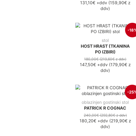
131,10€
+ddv
(
159,90€
z
ddv
)
-18
stol
HOST HRAST (TKANINA
PO IZBIRI)
180,00€
(219,60€
z ddv
)
147,50€
+ddv
(
179,90€
z
ddv
)
-25
oblazinjen gostinski stol
PATRICK R COGNAC
240,00€
(292,80€
z ddv
)
180,20€
+ddv
(
219,90€
z
ddv
)