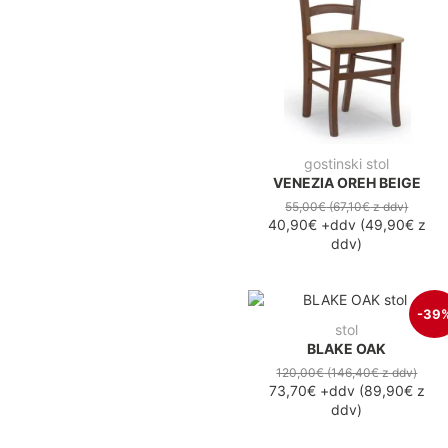
gostinski stol
VENEZIA OREH BEIGE
55,00€
(67,10€
z ddv
)
40,90€
+ddv
(
49,90€
z
ddv
)
-39
stol
BLAKE OAK
120,00€
(146,40€
z ddv
)
73,70€
+ddv
(
89,90€
z
ddv
)