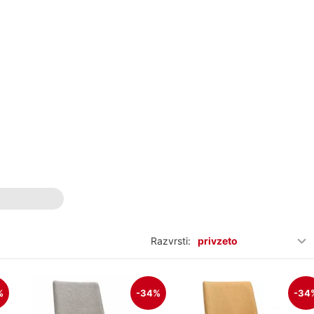
Razvrsti:
privzeto
%
-34%
-34