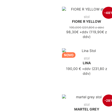
-48
stol
FIORE R YELLOW
190,00€
(231,80€
z ddv
)
98,30€
+ddv
(
119,90€
z
ddv
)
NOVO
stol
LINA
190,00 €
+ddv
(
231,80 z
ddv
)
-28
stol
MARTEL GREY