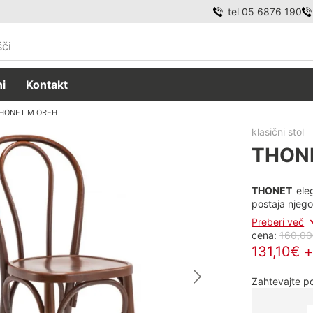
tel 05 6876 190
i
Kontakt
HONET M OREH
klasični stol
THON
THONET
ele
postaja njeg
Preberi več
cena:
160,00
131,10€ 
Zahtevajte 