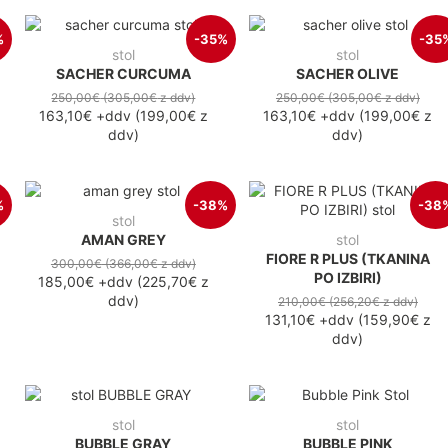
%
-35%
-35
stol
stol
SACHER CURCUMA
SACHER OLIVE
250,00€
(305,00€
z ddv
)
250,00€
(305,00€
z ddv
)
163,10€
+ddv
(
199,00€
z
163,10€
+ddv
(
199,00€
z
ddv
)
ddv
)
%
-38%
-38
stol
AMAN GREY
stol
FIORE R PLUS (TKANINA
300,00€
(366,00€
z ddv
)
PO IZBIRI)
185,00€
+ddv
(
225,70€
z
ddv
)
210,00€
(256,20€
z ddv
)
131,10€
+ddv
(
159,90€
z
ddv
)
stol
stol
BUBBLE GRAY
BUBBLE PINK