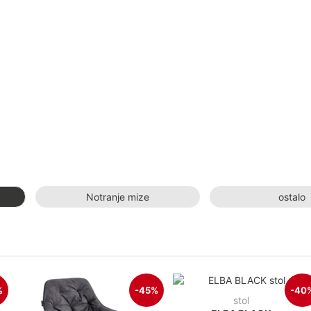
Notranje mize
ostalo
%
-45%
-40
stol