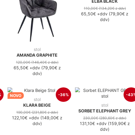
ELBA BLACK
110,00€
(134,20€
z ddv
)
65,50€
+ddv
(
79,90€
z
ddv
)
stol
AMANDA GRAPHITE
120,00€
(146,40€
z ddv
)
65,50€
+ddv
(
79,90€
z
ddv
)
%
-36%
-43
NOVO
stol
KLARA BEIGE
stol
SORBET ELEPHANT GREY
190,00€
(231,80€
z ddv
)
122,10€
+ddv
(
149,00€
z
230,00€
(280,60€
z ddv
)
ddv
)
131,10€
+ddv
(
159,90€
z
ddv
)