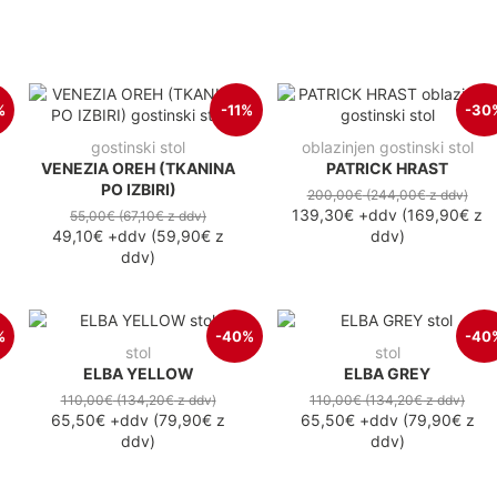
%
-11%
-30
gostinski stol
oblazinjen gostinski stol
VENEZIA OREH (TKANINA
PATRICK HRAST
PO IZBIRI)
200,00€
(244,00€
z ddv
)
139,30€
+ddv
(
169,90€
z
55,00€
(67,10€
z ddv
)
49,10€
+ddv
(
59,90€
z
ddv
)
ddv
)
%
-40%
-40
stol
stol
ELBA YELLOW
ELBA GREY
110,00€
(134,20€
z ddv
)
110,00€
(134,20€
z ddv
)
65,50€
+ddv
(
79,90€
z
65,50€
+ddv
(
79,90€
z
ddv
)
ddv
)