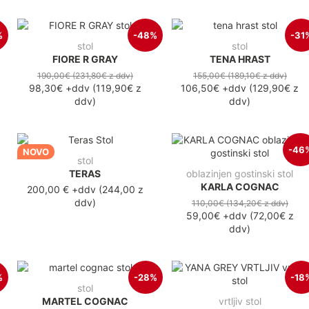
%
-48%
-31
stol
stol
FIORE R GRAY
TENA HRAST
190,00€
(231,80€
z ddv
)
155,00€
(189,10€
z ddv
)
98,30€
+ddv
(
119,90€
z
106,50€
+ddv
(
129,90€
z
ddv
)
ddv
)
-46
NOVO
stol
TERAS
oblazinjen gostinski stol
KARLA COGNAC
200,00 €
+ddv
(
244,00 z
ddv
)
110,00€
(134,20€
z ddv
)
59,00€
+ddv
(
72,00€
z
ddv
)
%
-28%
-18
stol
MARTEL COGNAC
vrtljiv stol