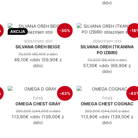
ddv
)
%
-30%
-18
AKCIJA
oblazinjen stol
oblazinjen stol
SILVANA OREH BEIGE
SILVANA OREH (TKANINA
PO IZBIRI)
70,00€
(85,40€
z ddv
)
49,10€
+ddv
(
59,90€
z
70,00€
(85,40€
z ddv
)
ddv
)
57,30€
+ddv
(
69,90€
z
ddv
)
%
-43%
-43
fotelj
fotelj
OMEGA CHEST GRAY
OMEGA CHEST COGNAC
200,00€
(244,00€
z ddv
)
200,00€
(244,00€
z ddv
)
113,90€
+ddv
(
139,00€
z
113,90€
+ddv
(
139,00€
z
ddv
)
ddv
)