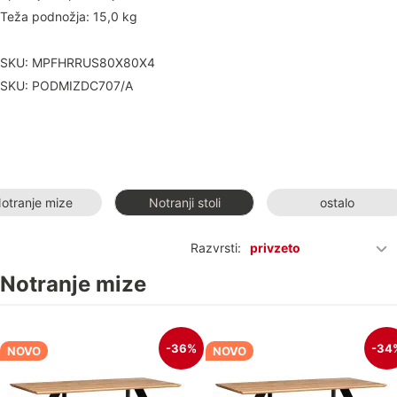
Teža podnožja: 15,0 kg
SKU: MPFHRRUS80X80X4
SKU: PODMIZDC707/A
otranje mize
Notranji stoli
ostalo
Razvrsti:
privzeto
Notranje mize
-36%
-34
NOVO
NOVO