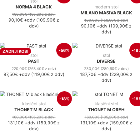
stol
NORMA 4 BLACK
modern stol
MILANO MASIVA BLACK
160,00€
(195,20€
z ddv
)
90,10€
+ddv
(
109,90€
z
130,00€
(158,60€
z ddv
)
ddv
)
90,10€
+ddv
(
109,90€
z
ddv
)
-56%
-18
ZADNJI KOSI
stol
stol
PAST
DIVERSE
220,00€
(268,40€
z ddv
)
230,00€
(280,60€
z ddv
)
97,50€
+ddv
(
119,00€
z ddv
)
187,70€
+ddv
(
229,00€
z
ddv
)
-18%
-18
klasični stol
klasični stol
THONET M BLACK
THONET M OREH
160,00€
(195,20€
z ddv
)
160,00€
(195,20€
z ddv
)
131,10€
+ddv
(
159,90€
z
131,10€
+ddv
(
159,90€
z
ddv
)
ddv
)