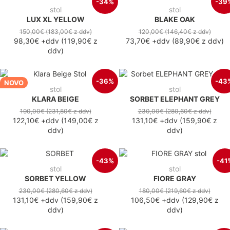
-34%
-39
stol
stol
LUX XL YELLOW
BLAKE OAK
150,00€
(183,00€
z ddv
)
120,00€
(146,40€
z ddv
)
98,30€
+ddv
(
119,90€
z
73,70€
+ddv
(
89,90€
z ddv
)
ddv
)
-36%
-43
NOVO
stol
stol
KLARA BEIGE
SORBET ELEPHANT GREY
190,00€
(231,80€
z ddv
)
230,00€
(280,60€
z ddv
)
122,10€
+ddv
(
149,00€
z
131,10€
+ddv
(
159,90€
z
ddv
)
ddv
)
-43%
-41
stol
stol
SORBET YELLOW
FIORE GRAY
230,00€
(280,60€
z ddv
)
180,00€
(219,60€
z ddv
)
131,10€
+ddv
(
159,90€
z
106,50€
+ddv
(
129,90€
z
ddv
)
ddv
)