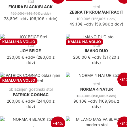
stol
FIGURA BLACK/BLACK
stol
ZEBRA TP KROM/ANTRACIT
120,00€
(146,40€
z ddv
)
78,80€
+ddv
(
96,10€
z ddv
)
100,00€
(122,00€
z ddv
)
49,10€
+ddv
(
59,90€
z ddv
)
KMALU NA VOLJO
KMALU NA VOLJO
stol
stol
JOY BEIGE
IMANO DUO
230,00 €
+ddv
(
280,60 z
260,00 €
+ddv
(
317,20 z
ddv
)
ddv
)
-31
KMALU NA VOLJO
stol
oblazinjen gostinski stol
NORMA 4 NATUR
PATRICK COGNAC
130,00€
(158,60€
z ddv
)
200,00 €
+ddv
(
244,00 z
90,10€
+ddv
(
109,90€
z
ddv
)
ddv
)
-44%
-31