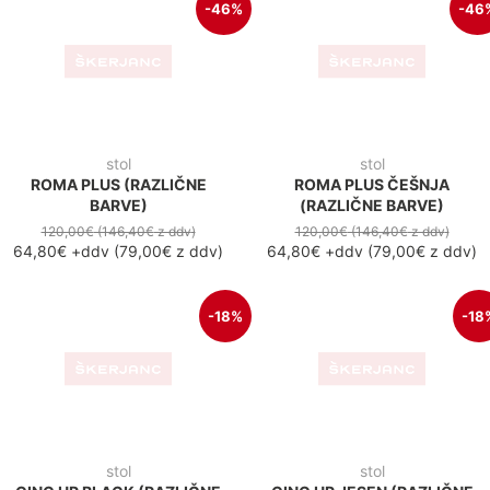
stol
stol
GING UP BLACK (RAZLIČNE
GING UP JESEN (RAZLIČNE
BARVE)
BARVE)
250,00€
(305,00€
z ddv
)
250,00€
(305,00€
z ddv
)
204,80€
+ddv
(
249,90€
z
204,80€
+ddv
(
249,90€
z
ddv
)
ddv
)
-30%
-11
gostinski stol
gostinski stol
VENEZIA MASIVA OREH
VENEZIA NATUR (TKANINA
PO IZBIRI)
70,00€
(85,40€
z ddv
)
49,10€
+ddv
(
59,90€
z ddv
)
55,00€
(67,10€
z ddv
)