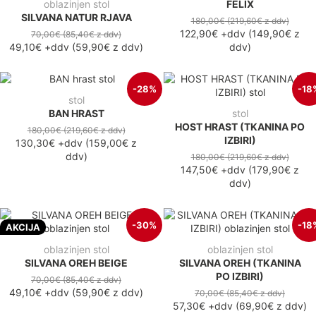
oblazinjen stol
FELIX
SILVANA NATUR RJAVA
180,00€
(219,60€
z ddv
)
122,90€
+ddv
(
149,90€
z
70,00€
(85,40€
z ddv
)
49,10€
+ddv
(
59,90€
z ddv
)
ddv
)
-28%
-18
stol
BAN HRAST
stol
HOST HRAST (TKANINA PO
180,00€
(219,60€
z ddv
)
IZBIRI)
130,30€
+ddv
(
159,00€
z
ddv
)
180,00€
(219,60€
z ddv
)
147,50€
+ddv
(
179,90€
z
ddv
)
-30%
-18
AKCIJA
oblazinjen stol
oblazinjen stol
SILVANA OREH BEIGE
SILVANA OREH (TKANINA
PO IZBIRI)
70,00€
(85,40€
z ddv
)
49,10€
+ddv
(
59,90€
z ddv
)
70,00€
(85,40€
z ddv
)
57,30€
+ddv
(
69,90€
z ddv
)