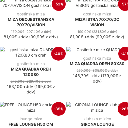
-52%
-57
gostinska miza
gostinska miza
MIZA OBOJESTRANSKA
MIZA ISTRA 70X70/DC
70X70/VISION
VISION
170,00€
(207,40€
z ddv
)
190,00€
(231,80€
z ddv
)
81,90€
+ddv
(
99,90€
z ddv
)
81,90€
+ddv
(
99,90€
z ddv
)
-40%
-41
gostinska miza
gostinska miza
MIZA QUADRA OREH 80X80
MIZA QUADRA OREH
250,00€
(305,00€
z ddv
)
120X80
146,70€
+ddv
(
179,00€
z
ddv
)
270,00€
(329,40€
z ddv
)
163,10€
+ddv
(
199,00€
z
ddv
)
-35%
-26
lounge miza
klubska mizica
FREE LOUNGE H50 CM
GIRONA LOUNGE