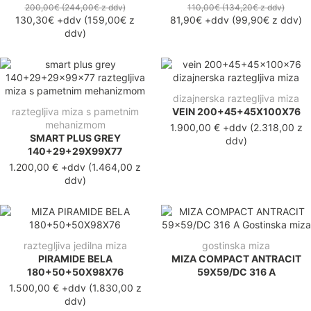
200,00€
(244,00€
z ddv
)
110,00€
(134,20€
z ddv
)
130,30€
+ddv
(
159,00€
z
81,90€
+ddv
(
99,90€
z ddv
)
ddv
)
dizajnerska raztegljiva miza
raztegljiva miza s pametnim
VEIN 200+45+45X100X76
mehanizmom
1.900,00 €
+ddv
(
2.318,00 z
SMART PLUS GREY
ddv
)
140+29+29X99X77
1.200,00 €
+ddv
(
1.464,00 z
ddv
)
raztegljiva jedilna miza
gostinska miza
PIRAMIDE BELA
MIZA COMPACT ANTRACIT
180+50+50X98X76
59X59/DC 316 A
1.500,00 €
+ddv
(
1.830,00 z
ddv
)