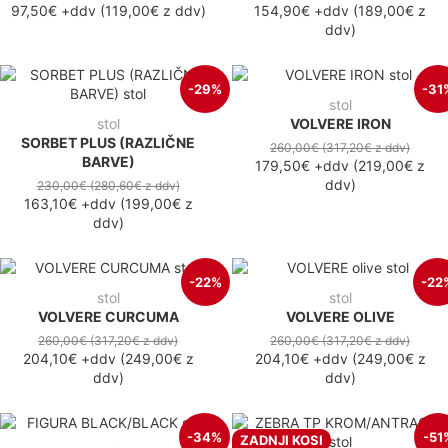
97,50€
+ddv
(
119,00€
z ddv
)
154,90€
+ddv
(
189,00€
z
ddv
)
-29%
-31
stol
stol
VOLVERE IRON
SORBET PLUS (RAZLIČNE
260,00€
(317,20€
z ddv
)
BARVE)
179,50€
+ddv
(
219,00€
z
ddv
)
230,00€
(280,60€
z ddv
)
163,10€
+ddv
(
199,00€
z
ddv
)
-22%
-22
stol
stol
VOLVERE CURCUMA
VOLVERE OLIVE
260,00€
(317,20€
z ddv
)
260,00€
(317,20€
z ddv
)
204,10€
+ddv
(
249,00€
z
204,10€
+ddv
(
249,00€
z
ddv
)
ddv
)
-34%
-51
ZADNJI KOSI