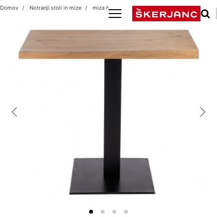
Domov
Notranji stoli in mize
miza hrast 80X80