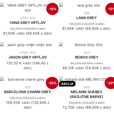
-18%
-18
stol
vrtljiv stol
LANA GREY
YANA GREY VRTLJIV
100,00€
(122,00€
z ddv
)
81,90€
+ddv
(
99,90€
z ddv
)
100,00€
(122,00€
z ddv
)
81,90€
+ddv
(
99,90€
z ddv
)
vrtljiv stol
stol
JASON GREY VRTLJIV
REMOS GREY
120,00 €
+ddv
(
146,40 z
80,00€
(97,60€
z ddv
)
ddv
)
49,10€
+ddv
(
59,90€
z ddv
)
-29%
-39
AKCIJA
stol
stol
BARCELONA CHARM GREY
MELANIE QUEBEC
(RAZLIČNE BARVE)
150,00€
(183,00€
z ddv
)
106,50€
+ddv
(
129,90€
z
120,00€
(146,40€
z ddv
)
ddv
)
73,70€
+ddv
(
89,90€
z ddv
)