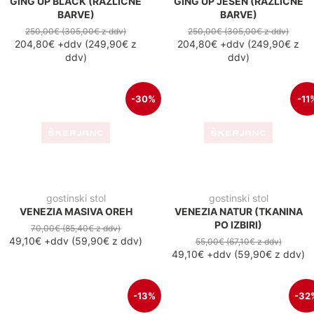
49,10€
+ddv
(
59,90€
z ddv
)
-13%
-32
stol
zložljivi stol
SILVANA NATUR (TKANINA
BAS NATUR
PO IZBIRI)
24,00€
(29,30€
z ddv
)
16,30€
+ddv
(
19,90€
z ddv
)
75,00€
(91,50€
z ddv
)
65,50€
+ddv
(
79,90€
z ddv
)
-32%