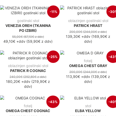
-11%
-30
gostinski stol
oblazinjen gostinski stol
VENEZIA OREH (TKANINA
PATRICK HRAST
PO IZBIRI)
200,00€
(244,00€
z ddv
)
139,30€
+ddv
(
169,90€
z
55,00€
(67,10€
z ddv
)
49,10€
+ddv
(
59,90€
z ddv
)
ddv
)
-25%
-43
fotelj
oblazinjen gostinski stol
OMEGA CHEST GRAY
PATRICK R COGNAC
200,00€
(244,00€
z ddv
)
113,90€
+ddv
(
139,00€
z
240,00€
(292,80€
z ddv
)
180,20€
+ddv
(
219,90€
z
ddv
)
ddv
)
-43%
-40
fotelj
stol
OMEGA CHEST COGNAC
ELBA YELLOW