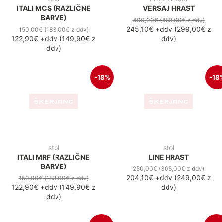
150,00€
(183,00€
z ddv
)
122,90€
+ddv
(
149,90€
z
ddv
)
ddv
)
-46%
-46
stol
ROMA PLUS (RAZLIČNE
BARVE)
120,00€
(146,40€
z ddv
)
64,80€
+ddv
(
79,00€
z ddv
)
stol
ROMA PLUS ČEŠNJA
(RAZLIČNE BARVE)
120,00€
(146,40€
z ddv
)
64,80€
+ddv
(
79,00€
z ddv
)
-18%
-18