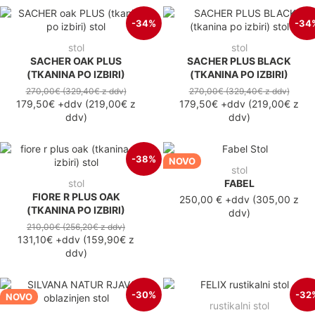
-34%
-34
stol
stol
SACHER OAK PLUS
SACHER PLUS BLACK
(TKANINA PO IZBIRI)
(TKANINA PO IZBIRI)
270,00€
(329,40€
z ddv
)
270,00€
(329,40€
z ddv
)
179,50€
+ddv
(
219,00€
z
179,50€
+ddv
(
219,00€
z
ddv
)
ddv
)
-38%
NOVO
stol
stol
FABEL
FIORE R PLUS OAK
250,00 €
+ddv
(
305,00 z
(TKANINA PO IZBIRI)
ddv
)
210,00€
(256,20€
z ddv
)
131,10€
+ddv
(
159,90€
z
ddv
)
-30%
-32
NOVO
rustikalni stol