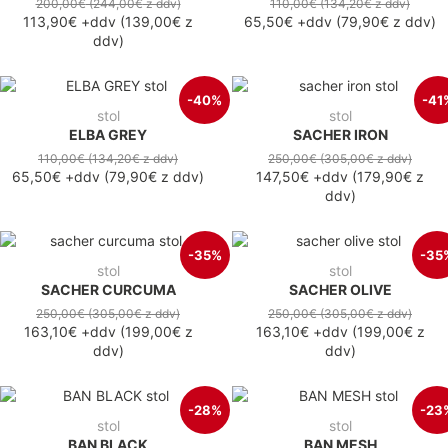
200,00€
(244,00€
z ddv
)
110,00€
(134,20€
z ddv
)
113,90€
+ddv
(
139,00€
z
65,50€
+ddv
(
79,90€
z ddv
)
ddv
)
-40%
-41
stol
stol
ELBA GREY
SACHER IRON
110,00€
(134,20€
z ddv
)
250,00€
(305,00€
z ddv
)
65,50€
+ddv
(
79,90€
z ddv
)
147,50€
+ddv
(
179,90€
z
ddv
)
-35%
-35
stol
stol
SACHER CURCUMA
SACHER OLIVE
250,00€
(305,00€
z ddv
)
250,00€
(305,00€
z ddv
)
163,10€
+ddv
(
199,00€
z
163,10€
+ddv
(
199,00€
z
ddv
)
ddv
)
-28%
-23
stol
stol
BAN BLACK
BAN MESH