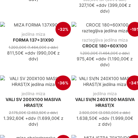
327,10€
+ddv
(
399,00€
z
ddv
)
-32%
-19
jedilna miza
FORMA 137+31X90
raztegljiva jedilna miza
CROCE 180+60X100
1.200,00€
(1.464,00€
z ddv
)
811,50€
+ddv
(
990,00€
z
1.200,00€
(1.464,00€
z ddv
)
ddv
)
975,40€
+ddv
(
1.190,00€
z
ddv
)
-36%
-34
jedilna miza
jedilna miza
VALI SV 200X100 MASIVA
VALI SV/N 240X100 MASIVA
HRAST/X
HRAST/X
2.175,00€
(2.653,50€
z ddv
)
2.500,00€
(3.050,00€
z ddv
)
1.392,60€
+ddv
(
1.699,00€
z
1.638,50€
+ddv
(
1.999,00€
ddv
)
z ddv
)