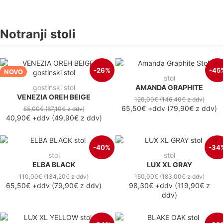
Notranji stoli
-26%
-45
NOVO
stol
gostinski stol
AMANDA GRAPHITE
VENEZIA OREH BEIGE
120,00€
(146,40€
z ddv
)
65,50€
+ddv
(
79,90€
z ddv
)
55,00€
(67,10€
z ddv
)
40,90€
+ddv
(
49,90€
z ddv
)
-40%
-34
stol
stol
ELBA BLACK
LUX XL GRAY
110,00€
(134,20€
z ddv
)
150,00€
(183,00€
z ddv
)
65,50€
+ddv
(
79,90€
z ddv
)
98,30€
+ddv
(
119,90€
z
ddv
)