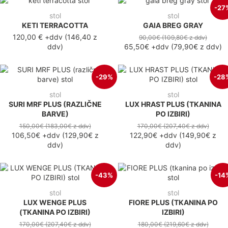
-27
stol
stol
KETI TERRACOTTA
GAIA BREG GRAY
120,00 €
+ddv
(
146,40 z
90,00€
(109,80€
z ddv
)
ddv
)
65,50€
+ddv
(
79,90€
z ddv
)
-29%
-28
stol
stol
SURI MRF PLUS (RAZLIČNE
LUX HRAST PLUS (TKANINA
BARVE)
PO IZBIRI)
150,00€
(183,00€
z ddv
)
170,00€
(207,40€
z ddv
)
106,50€
+ddv
(
129,90€
z
122,90€
+ddv
(
149,90€
z
ddv
)
ddv
)
-43%
-14
stol
stol
LUX WENGE PLUS
FIORE PLUS (TKANINA PO
(TKANINA PO IZBIRI)
IZBIRI)
170,00€
(207,40€
z ddv
)
180,00€
(219,60€
z ddv
)