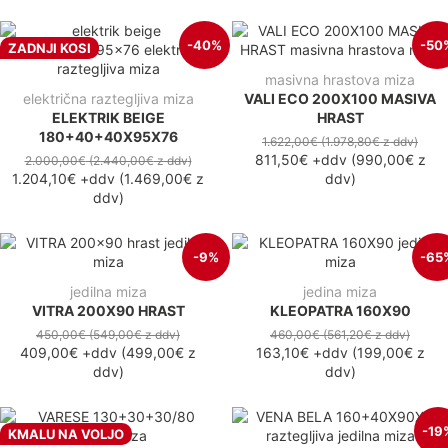
-40%
-50
ZADNJI KOSI
masivna hrastova miza
električna raztegljiva miza
VALI ECO 200X100 MASIVA
ELEKTRIK BEIGE
HRAST
180+40+40X95X76
1.622,00€
(1.978,80€
z ddv
)
811,50€
+ddv
(
990,00€
z
2.000,00€
(2.440,00€
z ddv
)
1.204,10€
+ddv
(
1.469,00€
z
ddv
)
ddv
)
-9%
-65
jedilna miza
jedina miza
VITRA 200X90 HRAST
KLEOPATRA 160X90
450,00€
(549,00€
z ddv
)
460,00€
(561,20€
z ddv
)
409,00€
+ddv
(
499,00€
z
163,10€
+ddv
(
199,00€
z
ddv
)
ddv
)
-19
KMALU NA VOLJO