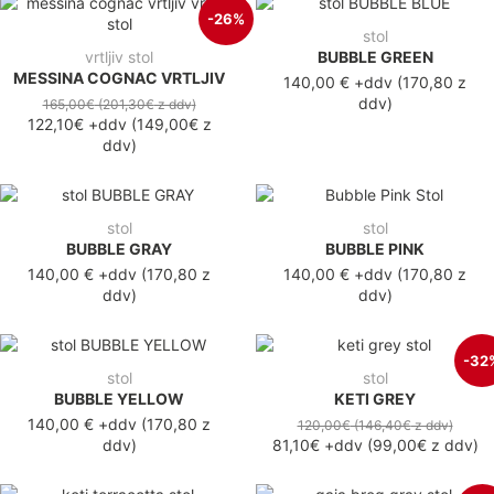
-26%
stol
vrtljiv stol
BUBBLE GREEN
MESSINA COGNAC VRTLJIV
140,00 €
+ddv
(
170,80 z
ddv
)
165,00€
(201,30€
z ddv
)
122,10€
+ddv
(
149,00€
z
ddv
)
stol
stol
BUBBLE GRAY
BUBBLE PINK
140,00 €
+ddv
(
170,80 z
140,00 €
+ddv
(
170,80 z
ddv
)
ddv
)
-32
stol
stol
BUBBLE YELLOW
KETI GREY
140,00 €
+ddv
(
170,80 z
120,00€
(146,40€
z ddv
)
ddv
)
81,10€
+ddv
(
99,00€
z ddv
)