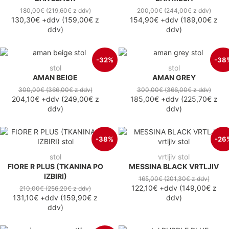
180,00€
(219,60€
z ddv
)
200,00€
(244,00€
z ddv
)
130,30€
+ddv
(
159,00€
z
154,90€
+ddv
(
189,00€
z
ddv
)
ddv
)
-32%
-38
stol
stol
AMAN BEIGE
AMAN GREY
300,00€
(366,00€
z ddv
)
300,00€
(366,00€
z ddv
)
204,10€
+ddv
(
249,00€
z
185,00€
+ddv
(
225,70€
z
ddv
)
ddv
)
-38%
-26
stol
vrtljiv stol
FIORE R PLUS (TKANINA PO
MESSINA BLACK VRTLJIV
IZBIRI)
165,00€
(201,30€
z ddv
)
122,10€
+ddv
(
149,00€
z
210,00€
(256,20€
z ddv
)
131,10€
+ddv
(
159,90€
z
ddv
)
ddv
)