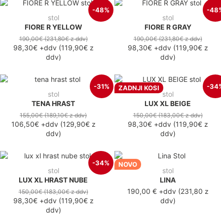
-48%
-48
stol
stol
FIORE R YELLOW
FIORE R GRAY
190,00€
(231,80€
z ddv
)
190,00€
(231,80€
z ddv
)
98,30€
+ddv
(
119,90€
z
98,30€
+ddv
(
119,90€
z
ddv
)
ddv
)
-31%
-34
ZADNJI KOSI
stol
stol
TENA HRAST
LUX XL BEIGE
155,00€
(189,10€
z ddv
)
150,00€
(183,00€
z ddv
)
106,50€
+ddv
(
129,90€
z
98,30€
+ddv
(
119,90€
z
ddv
)
ddv
)
-34%
NOVO
stol
stol
LUX XL HRAST NUBE
LINA
190,00 €
+ddv
(
231,80 z
150,00€
(183,00€
z ddv
)
98,30€
+ddv
(
119,90€
z
ddv
)
ddv
)