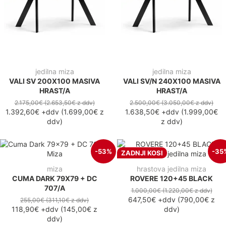
jedilna miza
jedilna miza
VALI SV 200X100 MASIVA
VALI SV/N 240X100 MASIVA
HRAST/A
HRAST/A
2.175,00€
(2.653,50€
z ddv
)
2.500,00€
(3.050,00€
z ddv
)
1.392,60€
+ddv
(
1.699,00€
z
1.638,50€
+ddv
(
1.999,00€
ddv
)
z ddv
)
-53%
-35
ZADNJI KOSI
miza
hrastova jedilna miza
CUMA DARK 79X79 + DC
ROVERE 120+45 BLACK
707/A
1.000,00€
(1.220,00€
z ddv
)
647,50€
+ddv
(
790,00€
z
255,00€
(311,10€
z ddv
)
118,90€
+ddv
(
145,00€
z
ddv
)
ddv
)