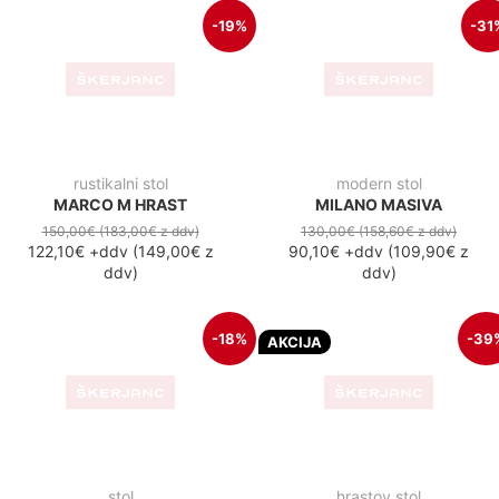
-19%
-31
modern stol
rustikalni stol
MILANO MASIVA
MARCO M HRAST
130,00€
(158,60€
z ddv
)
90,10€
+ddv
(
109,90€
z
150,00€
(183,00€
z ddv
)
122,10€
+ddv
(
149,00€
z
ddv
)
ddv
)
-18%
-39
AKCIJA
stol
hrastov stol
ITALI MCS (RAZLIČNE
VERSAJ HRAST
BARVE)
400,00€
(488,00€
z ddv
)
245,10€
+ddv
(
299,00€
z
150,00€
(183,00€
z ddv
)
122,90€
+ddv
(
149,90€
z
ddv
)
ddv
)
-18%
-18
stol
stol
ITALI MRF (RAZLIČNE
LINE HRAST
BARVE)
250,00€
(305,00€
z ddv
)
204,10€
+ddv
(
249,00€
z