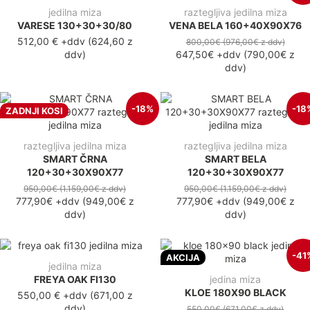
jedilna miza
raztegljiva jedilna miza
VARESE 130+30+30/80
VENA BELA 160+40X90X76
512,00 €
+ddv
(
624,60 z
800,00€
(976,00€
z ddv
)
ddv
)
647,50€
+ddv
(
790,00€
z
ddv
)
-18%
-18
ZADNJI KOSI
raztegljiva jedilna miza
raztegljiva jedilna miza
SMART ČRNA
SMART BELA
120+30+30X90X77
120+30+30X90X77
950,00€
(1.159,00€
z ddv
)
950,00€
(1.159,00€
z ddv
)
777,90€
+ddv
(
949,00€
z
777,90€
+ddv
(
949,00€
z
ddv
)
ddv
)
-41
AKCIJA
jedilna miza
FREYA OAK FI130
jedina miza
KLOE 180X90 BLACK
550,00 €
+ddv
(
671,00 z
ddv
)
550,00€
(671,00€
z ddv
)