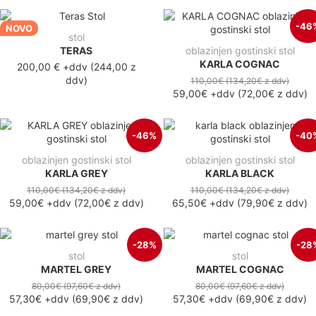
-46
NOVO
stol
TERAS
oblazinjen gostinski stol
KARLA COGNAC
200,00 €
+ddv
(
244,00 z
ddv
)
110,00€
(134,20€
z ddv
)
59,00€
+ddv
(
72,00€
z ddv
)
-46%
-40
oblazinjen gostinski stol
oblazinjen gostinski stol
KARLA GREY
KARLA BLACK
110,00€
(134,20€
z ddv
)
110,00€
(134,20€
z ddv
)
59,00€
+ddv
(
72,00€
z ddv
)
65,50€
+ddv
(
79,90€
z ddv
)
-28%
-28
stol
stol
MARTEL GREY
MARTEL COGNAC
80,00€
(97,60€
z ddv
)
80,00€
(97,60€
z ddv
)
57,30€
+ddv
(
69,90€
z ddv
)
57,30€
+ddv
(
69,90€
z ddv
)