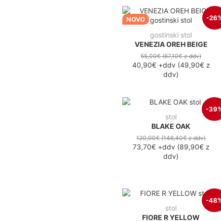
-26
NOVO
gostinski stol
VENEZIA OREH BEIGE
55,00€
(67,10€
z ddv
)
40,90€
+ddv
(
49,90€
z
ddv
)
-39
stol
BLAKE OAK
120,00€
(146,40€
z ddv
)
73,70€
+ddv
(
89,90€
z
ddv
)
-48
stol
FIORE R YELLOW