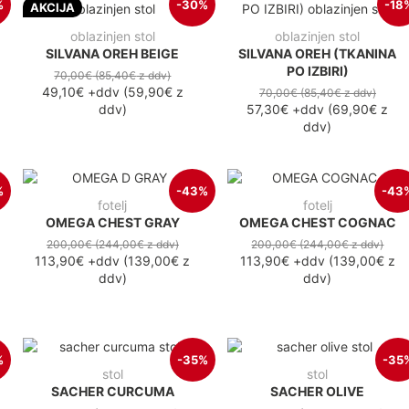
%
-30%
-18
AKCIJA
oblazinjen stol
oblazinjen stol
SILVANA OREH BEIGE
SILVANA OREH (TKANINA
PO IZBIRI)
70,00€
(85,40€
z ddv
)
49,10€
+ddv
(
59,90€
z
70,00€
(85,40€
z ddv
)
ddv
)
57,30€
+ddv
(
69,90€
z
ddv
)
%
-43%
-43
fotelj
fotelj
OMEGA CHEST GRAY
OMEGA CHEST COGNAC
200,00€
(244,00€
z ddv
)
200,00€
(244,00€
z ddv
)
113,90€
+ddv
(
139,00€
z
113,90€
+ddv
(
139,00€
z
ddv
)
ddv
)
%
-35%
-35
stol
stol
SACHER CURCUMA
SACHER OLIVE