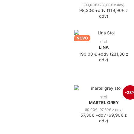
190,00€
(231,80€
z ddv
)
98,30€
+ddv
(
119,90€
z
ddv
)
NOVO
stol
LINA
190,00 €
+ddv
(
231,80 z
ddv
)
-28
stol
MARTEL GREY
80,00€
(97,60€
z ddv
)
57,30€
+ddv
(
69,90€
z
ddv
)