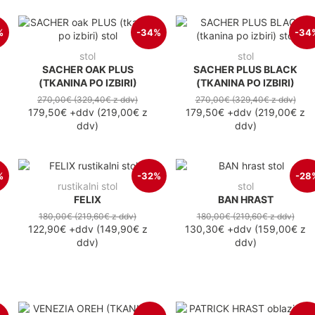
%
-34%
-34
stol
stol
SACHER OAK PLUS
SACHER PLUS BLACK
(TKANINA PO IZBIRI)
(TKANINA PO IZBIRI)
270,00€
(329,40€
z ddv
)
270,00€
(329,40€
z ddv
)
179,50€
+ddv
(
219,00€
z
179,50€
+ddv
(
219,00€
z
ddv
)
ddv
)
%
-32%
-28
rustikalni stol
stol
FELIX
BAN HRAST
180,00€
(219,60€
z ddv
)
180,00€
(219,60€
z ddv
)
122,90€
+ddv
(
149,90€
z
130,30€
+ddv
(
159,00€
z
ddv
)
ddv
)