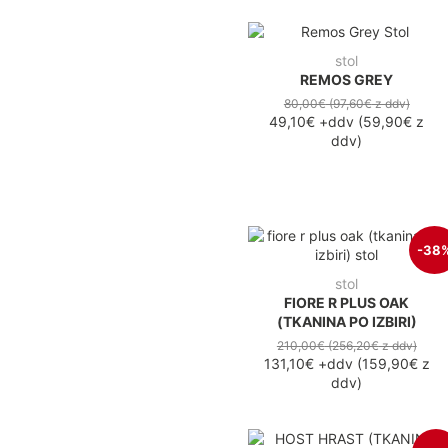
stol
REMOS GREY
80,00€
(97,60€
z ddv
)
49,10€
+ddv
(
59,90€
z
ddv
)
-38
stol
FIORE R PLUS OAK
(TKANINA PO IZBIRI)
210,00€
(256,20€
z ddv
)
131,10€
+ddv
(
159,90€
z
ddv
)