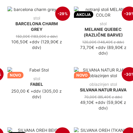
-29%
-39
AKCIJA
stol
BARCELONA CHARM
stol
GREY
MELANIE QUEBEC
(RAZLIČNE BARVE)
150,00€
(183,00€
z ddv
)
106,50€
+ddv
(
129,90€
z
120,00€
(146,40€
z ddv
)
ddv
)
73,70€
+ddv
(
89,90€
z
ddv
)
%
-30
NOVO
NOVO
stol
FABEL
oblazinjen stol
SILVANA NATUR RJAVA
250,00 €
+ddv
(
305,00 z
ddv
)
70,00€
(85,40€
z ddv
)
49,10€
+ddv
(
59,90€
z
ddv
)