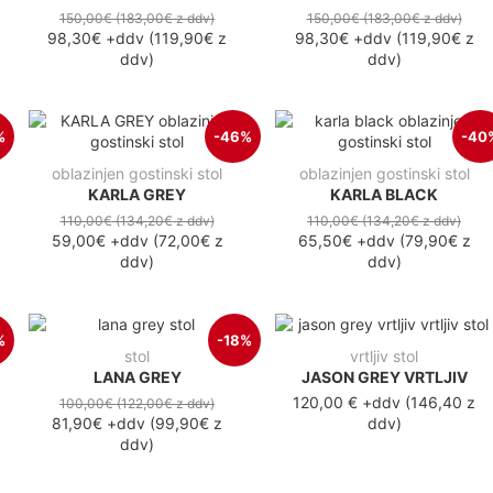
150,00€
(183,00€
z ddv
)
150,00€
(183,00€
z ddv
)
98,30€
+ddv
(
119,90€
z
98,30€
+ddv
(
119,90€
z
ddv
)
ddv
)
%
-46%
-40
oblazinjen gostinski stol
oblazinjen gostinski stol
KARLA GREY
KARLA BLACK
110,00€
(134,20€
z ddv
)
110,00€
(134,20€
z ddv
)
59,00€
+ddv
(
72,00€
z
65,50€
+ddv
(
79,90€
z
ddv
)
ddv
)
%
-18%
stol
vrtljiv stol
LANA GREY
JASON GREY VRTLJIV
120,00 €
+ddv
(
146,40 z
100,00€
(122,00€
z ddv
)
81,90€
+ddv
(
99,90€
z
ddv
)
ddv
)