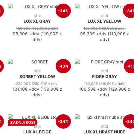
%
-34%
-34
stol
stol
LUX XL GRAY
LUX XL YELLOW
150,00€
(183,00€
z ddv
)
150,00€
(183,00€
z ddv
)
98,30€
+ddv
(
119,90€
z
98,30€
+ddv
(
119,90€
z
ddv
)
ddv
)
%
-43%
-41
stol
stol
SORBET YELLOW
FIORE GRAY
230,00€
(280,60€
z ddv
)
180,00€
(219,60€
z ddv
)
131,10€
+ddv
(
159,90€
z
106,50€
+ddv
(
129,90€
z
ddv
)
ddv
)
%
-34%
-34
ZADNJI KOSI
stol
stol
LUX XL BEIGE
LUX XL HRAST NUBE