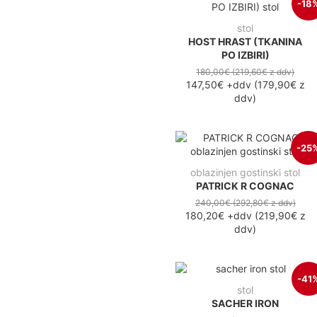
-18
stol
HOST HRAST (TKANINA
PO IZBIRI)
180,00€
(219,60€
z ddv
)
147,50€
+ddv
(
179,90€
z
ddv
)
-25
oblazinjen gostinski stol
PATRICK R COGNAC
240,00€
(292,80€
z ddv
)
180,20€
+ddv
(
219,90€
z
ddv
)
-41
stol
SACHER IRON