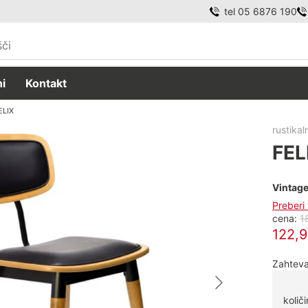
tel 05 6876 190
i
Kontakt
ELIX
rustikaln
FEL
Vintage
Preberi
cena:
1
122,
Zahteva
količi