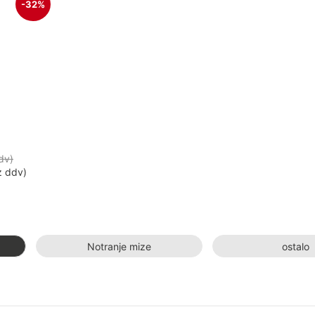
-32%
dv
)
 ddv
)
Notranje mize
ostalo