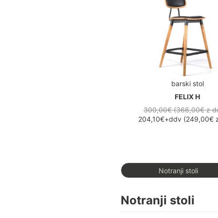
barski stol
FELIX H
300,00€ (366,00€
z d
204,10€
+ddv
(
249,00€
z
Notranji stoli
Notranji stoli