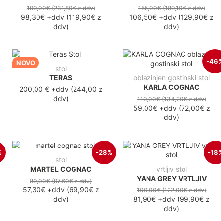
190,00€
(231,80€
z ddv
)
155,00€
(189,10€
z ddv
)
98,30€
+ddv
(
119,90€
z
106,50€
+ddv
(
129,90€
z
ddv
)
ddv
)
-46
NOVO
stol
TERAS
oblazinjen gostinski stol
KARLA COGNAC
200,00 €
+ddv
(
244,00 z
ddv
)
110,00€
(134,20€
z ddv
)
59,00€
+ddv
(
72,00€
z
ddv
)
%
-28%
-18
stol
MARTEL COGNAC
vrtljiv stol
YANA GREY VRTLJIV
80,00€
(97,60€
z ddv
)
57,30€
+ddv
(
69,90€
z
100,00€
(122,00€
z ddv
)
ddv
)
81,90€
+ddv
(
99,90€
z
ddv
)