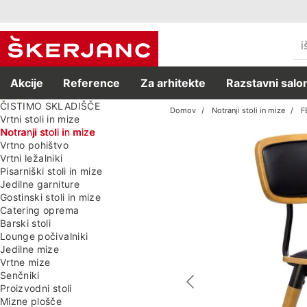
Akcije
Reference
Za arhitekte
Razstavni salon
ČISTIMO SKLADIŠČE
Domov
Notranji stoli in mize
F
Vrtni stoli in mize
Notranji stoli in mize
Vrtno pohištvo
Vrtni ležalniki
Pisarniški stoli in mize
Jedilne garniture
Gostinski stoli in mize
Catering oprema
Barski stoli
Lounge počivalniki
Jedilne mize
Vrtne mize
Senčniki
Proizvodni stoli
Mizne plošče