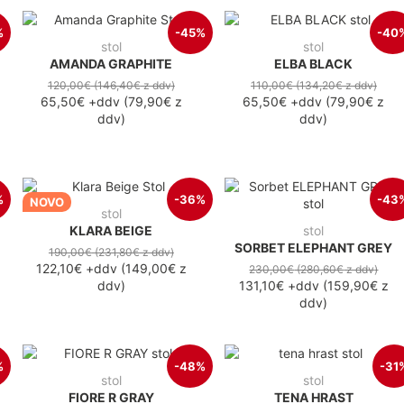
%
-45%
-40
stol
stol
AMANDA GRAPHITE
ELBA BLACK
120,00€
(146,40€
z ddv
)
110,00€
(134,20€
z ddv
)
65,50€
+ddv
(
79,90€
z
65,50€
+ddv
(
79,90€
z
ddv
)
ddv
)
%
-36%
-43
NOVO
stol
KLARA BEIGE
stol
SORBET ELEPHANT GREY
190,00€
(231,80€
z ddv
)
122,10€
+ddv
(
149,00€
z
230,00€
(280,60€
z ddv
)
ddv
)
131,10€
+ddv
(
159,90€
z
ddv
)
%
-48%
-31
stol
stol
FIORE R GRAY
TENA HRAST