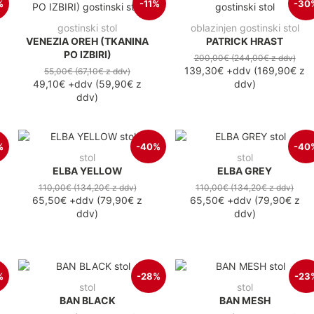
%
-11%
-30
gostinski stol
oblazinjen gostinski stol
VENEZIA OREH (TKANINA
PATRICK HRAST
PO IZBIRI)
200,00€
(244,00€
z ddv
)
139,30€
+ddv
(
169,90€
z
55,00€
(67,10€
z ddv
)
49,10€
+ddv
(
59,90€
z
ddv
)
ddv
)
%
-40%
-40
stol
stol
ELBA YELLOW
ELBA GREY
110,00€
(134,20€
z ddv
)
110,00€
(134,20€
z ddv
)
65,50€
+ddv
(
79,90€
z
65,50€
+ddv
(
79,90€
z
ddv
)
ddv
)
%
-28%
-23
stol
stol
BAN BLACK
BAN MESH