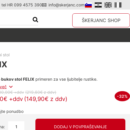
tel HR 099 4575 390
info@skerjanc.com
ŠKERJANC SHOP
i stol
IX
 bukov stol FELIX
primeren za vse ljubitelje rustike.
 več
80,00€ +ddv
(219,60€
z ddv
)
-32%
90€ +ddv
(149,90€ z ddv)
jte ponudbo
na:
DODAJ V POVPRAŠEVANJE