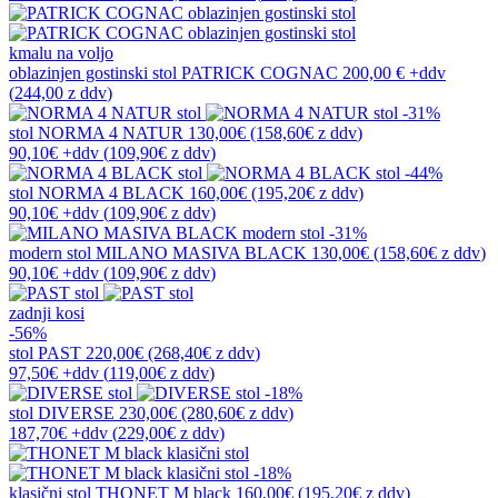
kmalu na voljo
oblazinjen gostinski stol
PATRICK COGNAC
200,00 €
+ddv
(
244,00 z ddv
)
-31%
stol
NORMA 4 NATUR
130,00€
(158,60€
z ddv
)
90,10€
+ddv
(
109,90€
z ddv
)
-44%
stol
NORMA 4 BLACK
160,00€
(195,20€
z ddv
)
90,10€
+ddv
(
109,90€
z ddv
)
-31%
modern stol
MILANO MASIVA BLACK
130,00€
(158,60€
z ddv
)
90,10€
+ddv
(
109,90€
z ddv
)
zadnji kosi
-56%
stol
PAST
220,00€
(268,40€
z ddv
)
97,50€
+ddv
(
119,00€
z ddv
)
-18%
stol
DIVERSE
230,00€
(280,60€
z ddv
)
187,70€
+ddv
(
229,00€
z ddv
)
-18%
klasični stol
THONET M black
160,00€
(195,20€
z ddv
)