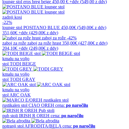
lounge stol
eros breg beige
450,00 €
+ddv
(
549,00 z ddv
)
zadnji kosi
-22%
lounge stol
POSITANO BLUE
450,00€
(549,00€
z ddv
)
351,60€
+ddv
(
429,00€
z ddv
)
-42%
zaboj za rože
zaboj za rože hrast
350,00€
(427,00€
z ddv
)
204,10€
+ddv
(
249,00€
z ddv
)
kmalu na voljo
stol
TODI BEIGE
kmalu na voljo
stol
TODI GRAY
kmalu na voljo
stol
ARC OAK
rustikalen stol
CIAO OREH
cena:
po naročilu
pub stoli
IRISH R OREH
cena:
po naročilu
notranji stol
AFRODITA/BELA
cena:
po naročilu