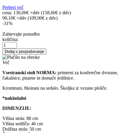
Preberi več
cena:
130,00€ +ddv
(158,60€
z ddv
)
90,10€ +ddv
(109,90€ z ddv)
-31%
Zahtevajte ponudbo
količina:
Dodaj v povpraševanje
Več
Vsestranski stoli NORMA:
primerni za konferečne dvorane,
čakalnice, pisarne in domače jedilnice.
Kromirani, fiksirani na sedalo. Školjka iz vezane plošče.
*nakladalni
DIMENZIJE:
Višina stola: 88 cm
Višina sedišča: 46 cm
Dolžina stola: 50 cm