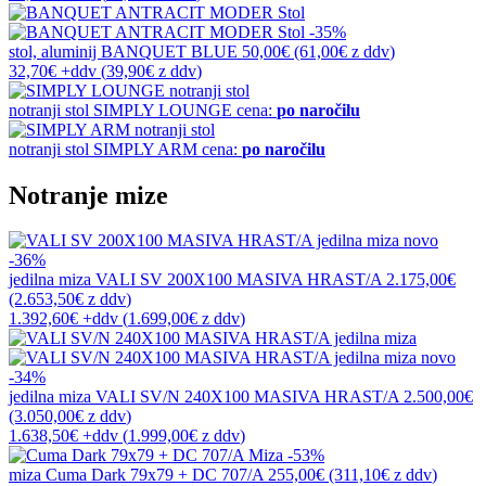
-35%
stol, aluminij
BANQUET BLUE
50,00€
(61,00€
z ddv
)
32,70€
+ddv
(
39,90€
z ddv
)
notranji stol
SIMPLY LOUNGE
cena:
po naročilu
notranji stol
SIMPLY ARM
cena:
po naročilu
Notranje mize
novo
-36%
jedilna miza
VALI SV 200X100 MASIVA HRAST/A
2.175,00€
(2.653,50€
z ddv
)
1.392,60€
+ddv
(
1.699,00€
z ddv
)
novo
-34%
jedilna miza
VALI SV/N 240X100 MASIVA HRAST/A
2.500,00€
(3.050,00€
z ddv
)
1.638,50€
+ddv
(
1.999,00€
z ddv
)
-53%
miza
Cuma Dark 79x79 + DC 707/A
255,00€
(311,10€
z ddv
)