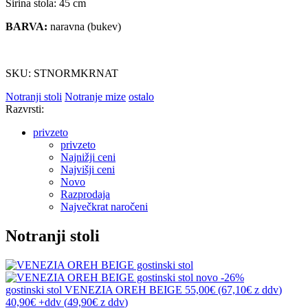
Širina stola: 45 cm
BARVA:
naravna (bukev)
SKU: STNORMKRNAT
Notranji stoli
Notranje mize
ostalo
Razvrsti:
privzeto
privzeto
Najnižji ceni
Najvišji ceni
Novo
Razprodaja
Največkrat naročeni
Notranji stoli
novo
-26%
gostinski stol
VENEZIA OREH BEIGE
55,00€
(67,10€
z ddv
)
40,90€
+ddv
(
49,90€
z ddv
)