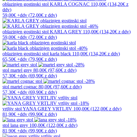
oblazinjen gostinski stol
KARLA COGNAC
110,00€
(134,20€
z
ddv
)
59,00€
+ddv
(
72,00€
z ddv
)
-46%
oblazinjen gostinski stol
KARLA GREY
110,00€
(134,20€
z ddv
)
59,00€
+ddv
(
72,00€
z ddv
)
-40%
oblazinjen gostinski stol
karla black
110,00€
(134,20€
z ddv
)
65,50€
+ddv
(
79,90€
z ddv
)
-28%
stol
martel grey
80,00€
(97,60€
z ddv
)
57,30€
+ddv
(
69,90€
z ddv
)
-28%
stol
martel cognac
80,00€
(97,60€
z ddv
)
57,30€
+ddv
(
69,90€
z ddv
)
-18%
vrtljiv stol
YANA GREY VRTLJIV
100,00€
(122,00€
z ddv
)
81,90€
+ddv
(
99,90€
z ddv
)
-18%
stol
lana grey
100,00€
(122,00€
z ddv
)
81,90€
+ddv
(
99,90€
z ddv
)