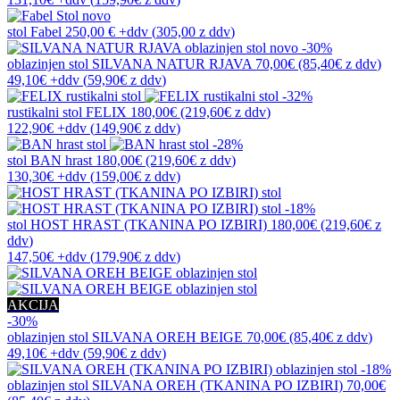
novo
stol
Fabel
250,00 €
+ddv
(
305,00 z ddv
)
novo
-30%
oblazinjen stol
SILVANA NATUR RJAVA
70,00€
(85,40€
z ddv
)
49,10€
+ddv
(
59,90€
z ddv
)
-32%
rustikalni stol
FELIX
180,00€
(219,60€
z ddv
)
122,90€
+ddv
(
149,90€
z ddv
)
-28%
stol
BAN hrast
180,00€
(219,60€
z ddv
)
130,30€
+ddv
(
159,00€
z ddv
)
-18%
stol
HOST HRAST (TKANINA PO IZBIRI)
180,00€
(219,60€
z
ddv
)
147,50€
+ddv
(
179,90€
z ddv
)
AKCIJA
-30%
oblazinjen stol
SILVANA OREH BEIGE
70,00€
(85,40€
z ddv
)
49,10€
+ddv
(
59,90€
z ddv
)
-18%
oblazinjen stol
SILVANA OREH (TKANINA PO IZBIRI)
70,00€