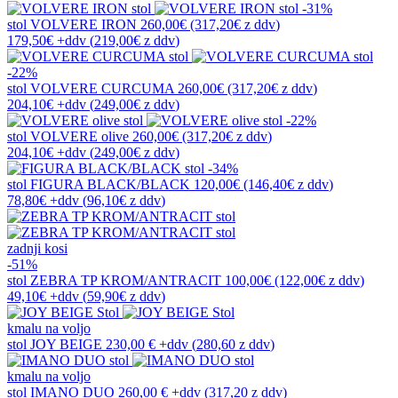
-31%
stol
VOLVERE IRON
260,00€
(317,20€
z ddv
)
179,50€
+ddv
(
219,00€
z ddv
)
-22%
stol
VOLVERE CURCUMA
260,00€
(317,20€
z ddv
)
204,10€
+ddv
(
249,00€
z ddv
)
-22%
stol
VOLVERE olive
260,00€
(317,20€
z ddv
)
204,10€
+ddv
(
249,00€
z ddv
)
-34%
stol
FIGURA BLACK/BLACK
120,00€
(146,40€
z ddv
)
78,80€
+ddv
(
96,10€
z ddv
)
zadnji kosi
-51%
stol
ZEBRA TP KROM/ANTRACIT
100,00€
(122,00€
z ddv
)
49,10€
+ddv
(
59,90€
z ddv
)
kmalu na voljo
stol
JOY BEIGE
230,00 €
+ddv
(
280,60 z ddv
)
kmalu na voljo
stol
IMANO DUO
260,00 €
+ddv
(
317,20 z ddv
)