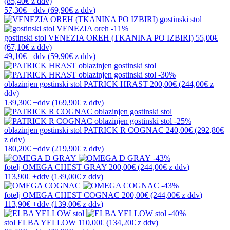
(85,40€
z ddv
)
57,30€
+ddv
(
69,90€
z ddv
)
-11%
gostinski stol
VENEZIA OREH (TKANINA PO IZBIRI)
55,00€
(67,10€
z ddv
)
49,10€
+ddv
(
59,90€
z ddv
)
-30%
oblazinjen gostinski stol
PATRICK HRAST
200,00€
(244,00€
z
ddv
)
139,30€
+ddv
(
169,90€
z ddv
)
-25%
oblazinjen gostinski stol
PATRICK R COGNAC
240,00€
(292,80€
z ddv
)
180,20€
+ddv
(
219,90€
z ddv
)
-43%
fotelj
OMEGA CHEST GRAY
200,00€
(244,00€
z ddv
)
113,90€
+ddv
(
139,00€
z ddv
)
-43%
fotelj
OMEGA CHEST COGNAC
200,00€
(244,00€
z ddv
)
113,90€
+ddv
(
139,00€
z ddv
)
-40%
stol
ELBA YELLOW
110,00€
(134,20€
z ddv
)