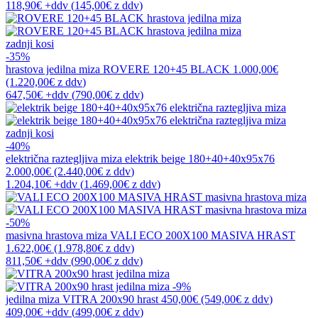
118,90€
+ddv
(
145,00€
z ddv
)
zadnji kosi
-35%
hrastova jedilna miza
ROVERE 120+45 BLACK
1.000,00€
(1.220,00€
z ddv
)
647,50€
+ddv
(
790,00€
z ddv
)
zadnji kosi
-40%
električna raztegljiva miza
elektrik beige 180+40+40x95x76
2.000,00€
(2.440,00€
z ddv
)
1.204,10€
+ddv
(
1.469,00€
z ddv
)
-50%
masivna hrastova miza
VALI ECO 200X100 MASIVA HRAST
1.622,00€
(1.978,80€
z ddv
)
811,50€
+ddv
(
990,00€
z ddv
)
-9%
jedilna miza
VITRA 200x90 hrast
450,00€
(549,00€
z ddv
)
409,00€
+ddv
(
499,00€
z ddv
)