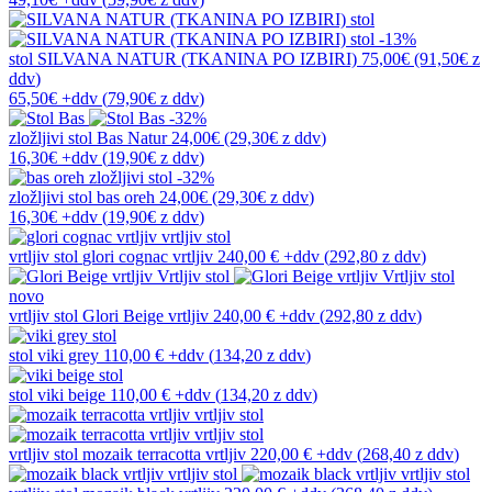
-13%
stol
SILVANA NATUR (TKANINA PO IZBIRI)
75,00€
(91,50€
z
ddv
)
65,50€
+ddv
(
79,90€
z ddv
)
-32%
zložljivi stol
Bas Natur
24,00€
(29,30€
z ddv
)
16,30€
+ddv
(
19,90€
z ddv
)
-32%
zložljivi stol
bas oreh
24,00€
(29,30€
z ddv
)
16,30€
+ddv
(
19,90€
z ddv
)
vrtljiv stol
glori cognac vrtljiv
240,00 €
+ddv
(
292,80 z ddv
)
novo
vrtljiv stol
Glori Beige vrtljiv
240,00 €
+ddv
(
292,80 z ddv
)
stol
viki grey
110,00 €
+ddv
(
134,20 z ddv
)
stol
viki beige
110,00 €
+ddv
(
134,20 z ddv
)
vrtljiv stol
mozaik terracotta vrtljiv
220,00 €
+ddv
(
268,40 z ddv
)