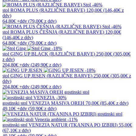
-46%
stol
ROMA PLUS (RAZLIČNE BARVE)
120,00€
(146,40€
z
ddv
)
64,80€
+ddv
(
79,00€
z ddv
)
-46%
stol
ROMA PLUS ČEŠNJA (RAZLIČNE BARVE)
120,00€
(146,40€
z ddv
)
64,80€
+ddv
(
79,00€
z ddv
)
-18%
stol
GING UP BLACK (RAZLIČNE BARVE)
250,00€
(305,00€
z ddv
)
204,80€
+ddv
(
249,90€
z ddv
)
-18%
stol
GING UP JESEN (RAZLIČNE BARVE)
250,00€
(305,00€
z
ddv
)
204,80€
+ddv
(
249,90€
z ddv
)
-30%
gostinski stol
VENEZIA MASIVA OREH
70,00€
(85,40€
z ddv
)
49,10€
+ddv
(
59,90€
z ddv
)
-11%
gostinski stol
VENEZIA NATUR (TKANINA PO IZBIRI)
55,00€
(67,10€
z ddv
)
49,10€
+ddv
(
59,90€
z ddv
)