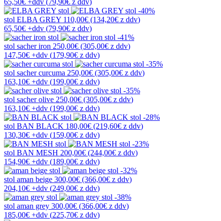
65,50€
+ddv
(
79,90€
z ddv
)
-40%
stol
ELBA GREY
110,00€
(134,20€
z ddv
)
65,50€
+ddv
(
79,90€
z ddv
)
-41%
stol
sacher iron
250,00€
(305,00€
z ddv
)
147,50€
+ddv
(
179,90€
z ddv
)
-35%
stol
sacher curcuma
250,00€
(305,00€
z ddv
)
163,10€
+ddv
(
199,00€
z ddv
)
-35%
stol
sacher olive
250,00€
(305,00€
z ddv
)
163,10€
+ddv
(
199,00€
z ddv
)
-28%
stol
BAN BLACK
180,00€
(219,60€
z ddv
)
130,30€
+ddv
(
159,00€
z ddv
)
-23%
stol
BAN MESH
200,00€
(244,00€
z ddv
)
154,90€
+ddv
(
189,00€
z ddv
)
-32%
stol
aman beige
300,00€
(366,00€
z ddv
)
204,10€
+ddv
(
249,00€
z ddv
)
-38%
stol
aman grey
300,00€
(366,00€
z ddv
)
185,00€
+ddv
(
225,70€
z ddv
)