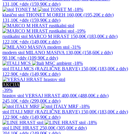
131,10€
+ddv
(
159,90€
z ddv
)
-18%
klasični stol
THONET M OREH
160,00€
(195,20€
z ddv
)
131,10€
+ddv
(
159,90€
z ddv
)
-19%
rustikalni stol
MARCO M HRAST
150,00€
(183,00€
z ddv
)
122,10€
+ddv
(
149,00€
z ddv
)
-31%
modern stol
MILANO MASIVA
130,00€
(158,60€
z ddv
)
90,10€
+ddv
(
109,90€
z ddv
)
-18%
stol
ITALI MCS (RAZLIČNE BARVE)
150,00€
(183,00€
z ddv
)
122,90€
+ddv
(
149,90€
z ddv
)
AKCIJA
-39%
hrastov stol
VERSAJ HRAST
400,00€
(488,00€
z ddv
)
245,10€
+ddv
(
299,00€
z ddv
)
-18%
stol
ITALI MRF (RAZLIČNE BARVE)
150,00€
(183,00€
z ddv
)
122,90€
+ddv
(
149,90€
z ddv
)
-18%
stol
LINE HRAST
250,00€
(305,00€
z ddv
)
204,10€
+ddv
(
249,00€
z ddv
)