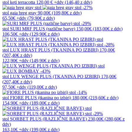
stol
keti terracotta
120,00 €
+ddv
(
146,40 z ddv
)
-27%
stol
gaia breg gray
90,00€
(109,80€
z ddv
)
65,50€
+ddv
(
79,90€
z ddv
)
-29%
stol
SURI MRF PLUS (različne barve)
150,00€
(183,00€
z ddv
)
106,50€
+ddv
(
129,90€
z ddv
)
-28%
stol
LUX HRAST PLUS (TKANINA PO IZBIRI)
170,00€
(207,40€
z ddv
)
122,90€
+ddv
(
149,90€
z ddv
)
-43%
stol
LUX WENGE PLUS (TKANINA PO IZBIRI)
170,00€
(207,40€
z ddv
)
97,50€
+ddv
(
119,00€
z ddv
)
-14%
stol
FIORE PLUS (tkanina po izbiri)
180,00€
(219,60€
z ddv
)
154,90€
+ddv
(
189,00€
z ddv
)
-29%
stol
SORBET PLUS (RAZLIČNE BARVE)
230,00€
(280,60€
z
ddv
)
163,10€
+ddv
(
199,00€
z ddv
)