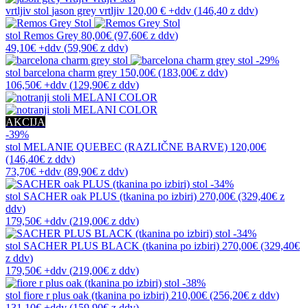
vrtljiv stol
jason grey vrtljiv
120,00 €
+ddv
(
146,40 z ddv
)
stol
Remos Grey
80,00€
(97,60€
z ddv
)
49,10€
+ddv
(
59,90€
z ddv
)
-29%
stol
barcelona charm grey
150,00€
(183,00€
z ddv
)
106,50€
+ddv
(
129,90€
z ddv
)
AKCIJA
-39%
stol
MELANIE QUEBEC (RAZLIČNE BARVE)
120,00€
(146,40€
z ddv
)
73,70€
+ddv
(
89,90€
z ddv
)
-34%
stol
SACHER oak PLUS (tkanina po izbiri)
270,00€
(329,40€
z
ddv
)
179,50€
+ddv
(
219,00€
z ddv
)
-34%
stol
SACHER PLUS BLACK (tkanina po izbiri)
270,00€
(329,40€
z ddv
)
179,50€
+ddv
(
219,00€
z ddv
)
-38%
stol
fiore r plus oak (tkanina po izbiri)
210,00€
(256,20€
z ddv
)
131,10€
+ddv
(
159,90€
z ddv
)