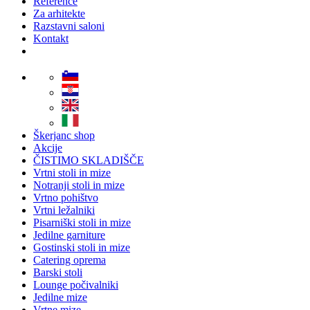
Reference
Za arhitekte
Razstavni saloni
Kontakt
Škerjanc shop
Akcije
ČISTIMO SKLADIŠČE
Vrtni stoli in mize
Notranji stoli in mize
Vrtno pohištvo
Vrtni ležalniki
Pisarniški stoli in mize
Jedilne garniture
Gostinski stoli in mize
Catering oprema
Barski stoli
Lounge počivalniki
Jedilne mize
Vrtne mize