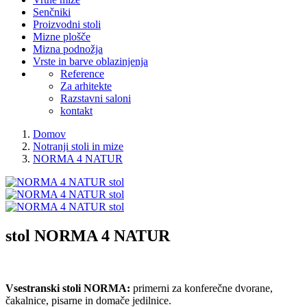
Senčniki
Proizvodni stoli
Mizne plošče
Mizna podnožja
Vrste in barve oblazinjenja
Reference
Za arhitekte
Razstavni saloni
kontakt
Domov
Notranji stoli in mize
NORMA 4 NATUR
stol
NORMA 4 NATUR
Vsestranski stoli NORMA:
primerni za konferečne dvorane,
čakalnice, pisarne in domače jedilnice.