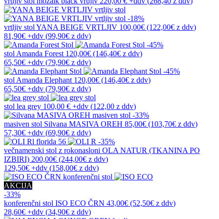
vrtljiv stol
mozaik black vrtljiv
220,00 €
+ddv
(
268,40 z ddv
)
-18%
vrtljiv stol
YANA BEIGE VRTLJIV
100,00€
(122,00€
z ddv
)
81,90€
+ddv
(
99,90€
z ddv
)
-45%
stol
Amanda Forest
120,00€
(146,40€
z ddv
)
65,50€
+ddv
(
79,90€
z ddv
)
-45%
stol
Amanda Elephant
120,00€
(146,40€
z ddv
)
65,50€
+ddv
(
79,90€
z ddv
)
stol
lea grey
100,00 €
+ddv
(
122,00 z ddv
)
-33%
masiven stol
Silvana MASIVA OREH
85,00€
(103,70€
z ddv
)
57,30€
+ddv
(
69,90€
z ddv
)
-35%
večnamenski stol z rokonasloni
OLA NATUR (TKANINA PO
IZBIRI)
200,00€
(244,00€
z ddv
)
129,50€
+ddv
(
158,00€
z ddv
)
AKCIJA
-33%
konferenčni stol
ISO ECO ČRN
43,00€
(52,50€
z ddv
)
28,60€
+ddv
(
34,90€
z ddv
)