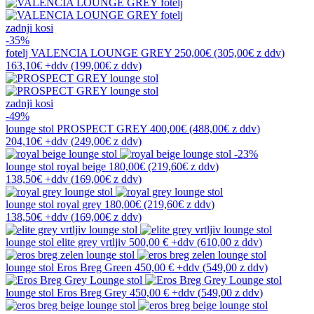
zadnji kosi
-35%
fotelj
VALENCIA LOUNGE GREY
250,00€
(305,00€
z ddv
)
163,10€
+ddv
(
199,00€
z ddv
)
zadnji kosi
-49%
lounge stol
PROSPECT GREY
400,00€
(488,00€
z ddv
)
204,10€
+ddv
(
249,00€
z ddv
)
-23%
lounge stol
royal beige
180,00€
(219,60€
z ddv
)
138,50€
+ddv
(
169,00€
z ddv
)
lounge stol
royal grey
180,00€
(219,60€
z ddv
)
138,50€
+ddv
(
169,00€
z ddv
)
lounge stol
elite grey vrtljiv
500,00 €
+ddv
(
610,00 z ddv
)
lounge stol
Eros Breg Green
450,00 €
+ddv
(
549,00 z ddv
)
lounge stol
Eros Breg Grey
450,00 €
+ddv
(
549,00 z ddv
)