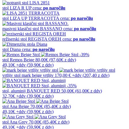
stol
LIZA R UP
cena:
po naročilu
stol
LIZA UP TERRACOTTA
cena:
po naročilu
masivni klasični stol
BASSANO
cena:
po naročilu
režiserski stol
REGISTA OREH
cena:
po naročilu
stol
Diana
cena:
po naročilu
-39%
stol
Remos Beige
80,00€
(97,60€
z ddv
)
49,10€
+ddv
(
59,90€
z ddv
)
vrtljiv stol
mark beige vrtljiv
170,00 €
+ddv
(
207,40 z ddv
)
-35%
stol, aluminij
BANQUET RED
50,00€
(61,00€
z ddv
)
32,70€
+ddv
(
39,90€
z ddv
)
stol
Ana Beige
70,00€
(85,40€
z ddv
)
49,10€
+ddv
(
59,90€
z ddv
)
stol
Ana Grey
70,00€
(85,40€
z ddv
)
49,10€
+ddv
(
59,90€
z ddv
)