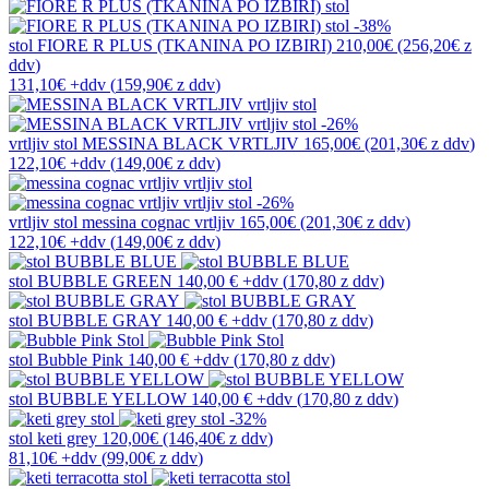
-38%
stol
FIORE R PLUS (TKANINA PO IZBIRI)
210,00€
(256,20€
z
ddv
)
131,10€
+ddv
(
159,90€
z ddv
)
-26%
vrtljiv stol
MESSINA BLACK VRTLJIV
165,00€
(201,30€
z ddv
)
122,10€
+ddv
(
149,00€
z ddv
)
-26%
vrtljiv stol
messina cognac vrtljiv
165,00€
(201,30€
z ddv
)
122,10€
+ddv
(
149,00€
z ddv
)
stol
BUBBLE GREEN
140,00 €
+ddv
(
170,80 z ddv
)
stol
BUBBLE GRAY
140,00 €
+ddv
(
170,80 z ddv
)
stol
Bubble Pink
140,00 €
+ddv
(
170,80 z ddv
)
stol
BUBBLE YELLOW
140,00 €
+ddv
(
170,80 z ddv
)
-32%
stol
keti grey
120,00€
(146,40€
z ddv
)
81,10€
+ddv
(
99,00€
z ddv
)