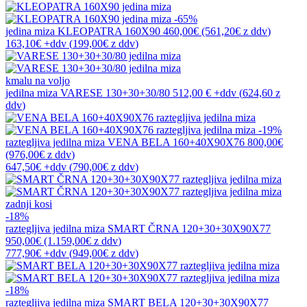
-65%
jedina miza
KLEOPATRA 160X90
460,00€
(561,20€
z ddv
)
163,10€
+ddv
(
199,00€
z ddv
)
kmalu na voljo
jedilna miza
VARESE 130+30+30/80
512,00 €
+ddv
(
624,60 z
ddv
)
-19%
raztegljiva jedilna miza
VENA BELA 160+40X90X76
800,00€
(976,00€
z ddv
)
647,50€
+ddv
(
790,00€
z ddv
)
zadnji kosi
-18%
raztegljiva jedilna miza
SMART ČRNA 120+30+30X90X77
950,00€
(1.159,00€
z ddv
)
777,90€
+ddv
(
949,00€
z ddv
)
-18%
raztegljiva jedilna miza
SMART BELA 120+30+30X90X77