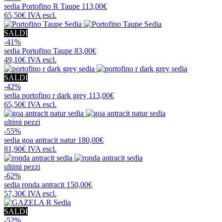
sedia
Portofino R Taupe
113,00€
65,50€
IVA escl.
SALDI
-41%
sedia
Portofino Taupe
83,00€
49,10€
IVA escl.
SALDI
-42%
sedia
portofino r dark grey
113,00€
65,50€
IVA escl.
ultimi pezzi
-55%
sedia
goa antracit natur
180,00€
81,90€
IVA escl.
ultimi pezzi
-62%
sedia
ronda antracit
150,00€
57,30€
IVA escl.
SALDI
-52%