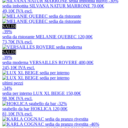
nuovo
-30%
sedia imbottita
SILVANA NATUR MARRONE
70,00€
49,10€
IVA escl.
SALDI
-39%
sedia da ristorante
MELANIE QUEBEC
120,00€
73,70€
IVA escl.
SALDI
-39%
sedia moderna
VERSAILLES ROVERE
400,00€
245,10€
IVA escl.
ultimi pezzi
-34%
sedia per interno
LUX XL BEIGE
150,00€
98,30€
IVA escl.
-32%
sgabello da bar
HOKLICA
120,00€
81,10€
IVA escl.
-46%