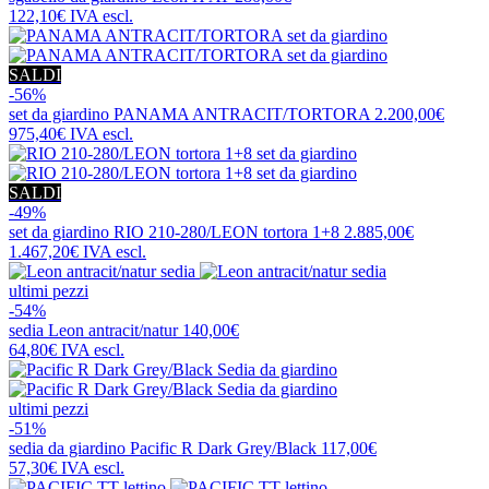
122,10€
IVA escl.
SALDI
-56%
set da giardino
PANAMA ANTRACIT/TORTORA
2.200,00€
975,40€
IVA escl.
SALDI
-49%
set da giardino
RIO 210-280/LEON tortora 1+8
2.885,00€
1.467,20€
IVA escl.
ultimi pezzi
-54%
sedia
Leon antracit/natur
140,00€
64,80€
IVA escl.
ultimi pezzi
-51%
sedia da giardino
Pacific R Dark Grey/Black
117,00€
57,30€
IVA escl.