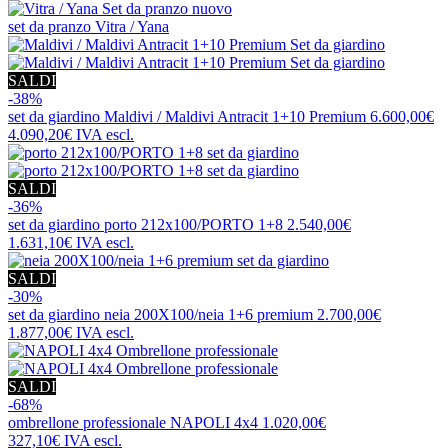
nuovo
set da pranzo
Vitra / Yana
SALDI
-38%
set da giardino
Maldivi / Maldivi Antracit 1+10 Premium
6.600,00€
4.090,20€
IVA escl.
SALDI
-36%
set da giardino
porto 212x100/PORTO 1+8
2.540,00€
1.631,10€
IVA escl.
SALDI
-30%
set da giardino
neia 200X100/neia 1+6 premium
2.700,00€
1.877,00€
IVA escl.
SALDI
-68%
ombrellone professionale
NAPOLI 4x4
1.020,00€
327,10€
IVA escl.