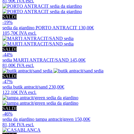
81,90€
IVA escl.
SALDI
-19%
sedia da giardino
PORTO ANTRACIT
130,00€
105,70€
IVA escl.
SALDI
-44%
sedia
MARTI ANTRACIT/SAND
145,00€
81,00€
IVA escl.
SALDI
-47%
sedia
butik antracit/sand
230,00€
122,10€
IVA escl.
SALDI
-46%
sedia da giardino
tampa antracit/green
150,00€
81,10€
IVA escl.