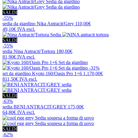
SALDI
-55%
sedia da giardino
Nika Antracit/Grey
110,00€
49,10€
IVA escl.
SALDI
-55%
sedia
Nina Antracit/Tortora
180,00€
81,90€
IVA escl.
-31%
set da giardino
Kyoto 160/Oasis Pro 1+6
1.170,00€
811,50€
IVA escl.
SALDI
-63%
sedia
BENI ANTRACIT/GREY
175,00€
64,80€
IVA escl.
SALDI
-62%