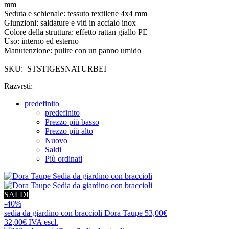
mm
Seduta e schienale: tessuto textilene 4x4 mm
Giunzioni: saldature e viti in acciaio inox
Colore della struttura: effetto rattan giallo PE
Uso: interno ed esterno
Manutenzione: pulire con un panno umido
SKU: STSTIGESNATURBEI
Razvrsti:
predefinito
predefinito
Prezzo più basso
Prezzo più alto
Nuovo
Saldi
Più ordinati
SALDI
-40%
sedia da giardino con braccioli
Dora Taupe
53,00€
32,00€
IVA escl.