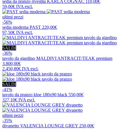
sedia da pranzo rivestita
KARLA COGNAC
110,00€
59,00€
IVA escl.
ultimi pezzi
-56%
sedia moderna
PAST
220,00€
97,50€
IVA escl.
SALDI
-36%
tavolo da giardino
MALDIVI ANTRACIT/TEAK premium
3.800,00€
2.450,80€
IVA escl.
SALDI
-41%
tavolo da pranzo
kloe 180x90 black
550,00€
327,10€
IVA escl.
ultimi pezzi
-35%
divanetto
VALENCIA LOUNGE GREY
250,00€