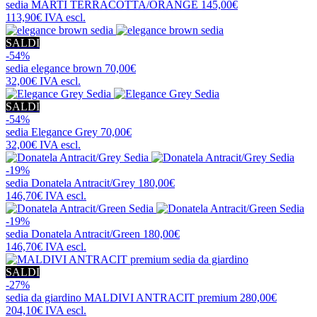
sedia
MARTI TERRACOTTA/ORANGE
145,00€
113,90€
IVA escl.
SALDI
-54%
sedia
elegance brown
70,00€
32,00€
IVA escl.
SALDI
-54%
sedia
Elegance Grey
70,00€
32,00€
IVA escl.
-19%
sedia
Donatela Antracit/Grey
180,00€
146,70€
IVA escl.
-19%
sedia
Donatela Antracit/Green
180,00€
146,70€
IVA escl.
SALDI
-27%
sedia da giardino
MALDIVI ANTRACIT premium
280,00€
204,10€
IVA escl.