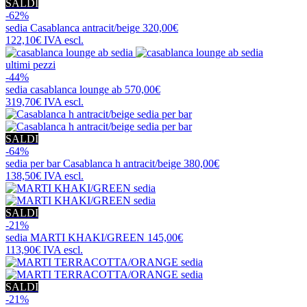
SALDI
-62%
sedia
Casablanca antracit/beige
320,00€
122,10€
IVA escl.
ultimi pezzi
-44%
sedia
casablanca lounge ab
570,00€
319,70€
IVA escl.
SALDI
-64%
sedia per bar
Casablanca h antracit/beige
380,00€
138,50€
IVA escl.
SALDI
-21%
sedia
MARTI KHAKI/GREEN
145,00€
113,90€
IVA escl.
SALDI
-21%