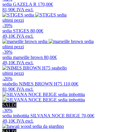
sedia
GAZELA R
170,00€
81,90€
IVA escl.
ultimi pezzi
-39%
sedia
STIGES
80,00€
49,10€
IVA escl.
ultimi pezzi
-39%
sedia
marseille brown
80,00€
49,10€
IVA escl.
ultimi pezzi
-26%
sgabello
NIMES BROWN H75
110,00€
81,90€
IVA escl.
SALDI
-30%
sedia imbottita
SILVANA NOCE BEIGE
70,00€
49,10€
IVA escl.
SALDI