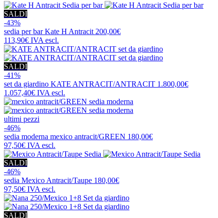
SALDI
-43%
sedia per bar
Kate H Antracit
200,00€
113,90€
IVA escl.
SALDI
-41%
set da giardino
KATE ANTRACIT/ANTRACIT
1.800,00€
1.057,40€
IVA escl.
ultimi pezzi
-46%
sedia moderna
mexico antracit/GREEN
180,00€
97,50€
IVA escl.
SALDI
-46%
sedia
Mexico Antracit/Taupe
180,00€
97,50€
IVA escl.
SALDI