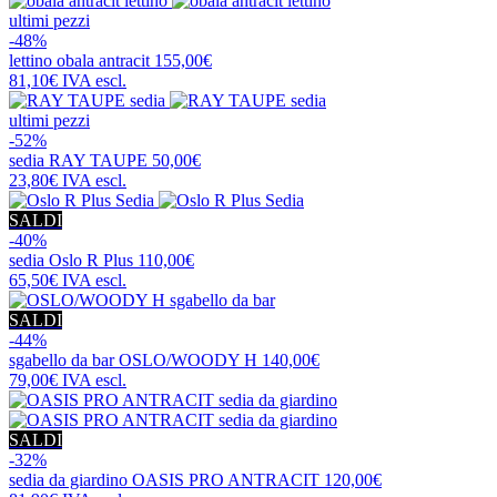
ultimi pezzi
-48%
lettino
obala antracit
155,00€
81,10€
IVA escl.
ultimi pezzi
-52%
sedia
RAY TAUPE
50,00€
23,80€
IVA escl.
SALDI
-40%
sedia
Oslo R Plus
110,00€
65,50€
IVA escl.
SALDI
-44%
sgabello da bar
OSLO/WOODY H
140,00€
79,00€
IVA escl.
SALDI
-32%
sedia da giardino
OASIS PRO ANTRACIT
120,00€