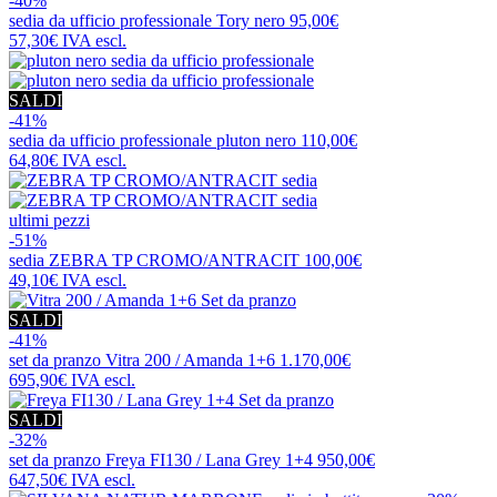
-40%
sedia da ufficio professionale
Tory nero
95,00€
57,30€
IVA escl.
SALDI
-41%
sedia da ufficio professionale
pluton nero
110,00€
64,80€
IVA escl.
ultimi pezzi
-51%
sedia
ZEBRA TP CROMO/ANTRACIT
100,00€
49,10€
IVA escl.
SALDI
-41%
set da pranzo
Vitra 200 / Amanda 1+6
1.170,00€
695,90€
IVA escl.
SALDI
-32%
set da pranzo
Freya FI130 / Lana Grey 1+4
950,00€
647,50€
IVA escl.