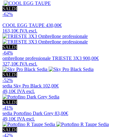
SALDI
-62%
COOL EGG TAUPE
430,00€
163,10€
IVA escl.
SALDI
-64%
ombrellone professionale
TRIESTE 3X3
900,00€
327,10€
IVA escl.
SALDI
-52%
sedia
Sky Pro Black
102,00€
49,10€
IVA escl.
SALDI
-41%
sedia
Portofino Dark Grey
83,00€
49,10€
IVA escl.
SALDI
-42%