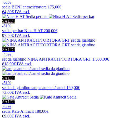
-63%
sedia
BENI antracit/tortora
175,00€
64,80€
IVA escl.
SALDI
-51%
sedia per bar
Nina H AT
200,00€
97,50€
IVA escl.
SALDI
-45%
set da giardino
NINA ANTRACIT/TORTORA GRT
1.500,00€
818,90€
IVA escl.
SALDI
-51%
sedia da giardino
tampa antracit/camel
150,00€
73,00€
IVA escl.
SALDI
-62%
sedia
Kate Antracit
180,00€
69,00€
IVA escl.