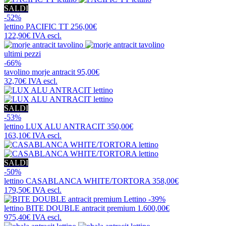
SALDI
-52%
lettino
PACIFIC TT
256,00€
122,90€
IVA escl.
ultimi pezzi
-66%
tavolino
morje antracit
95,00€
32,70€
IVA escl.
SALDI
-53%
lettino
LUX ALU ANTRACIT
350,00€
163,10€
IVA escl.
SALDI
-50%
lettino
CASABLANCA WHITE/TORTORA
358,00€
179,50€
IVA escl.
-39%
lettino
BITE DOUBLE antracit premium
1.600,00€
975,40€
IVA escl.