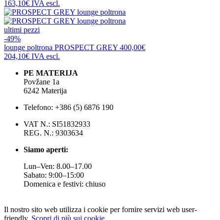
163,10€
IVA escl.
ultimi pezzi
-49%
lounge poltrona
PROSPECT GREY
400,00€
204,10€
IVA escl.
PE MATERIJA
Povžane 1a
6242 Materija
Telefono: +386 (5) 6876 190
VAT N.: SI51832933
REG. N.: 9303634
Siamo aperti:
Lun–Ven: 8.00–17.00
Sabato: 9:00–15:00
Domenica e festivi: chiuso
Il nostro sito web utilizza i cookie per fornire servizi web user-
friendly.
Scopri di più sui cookie
.