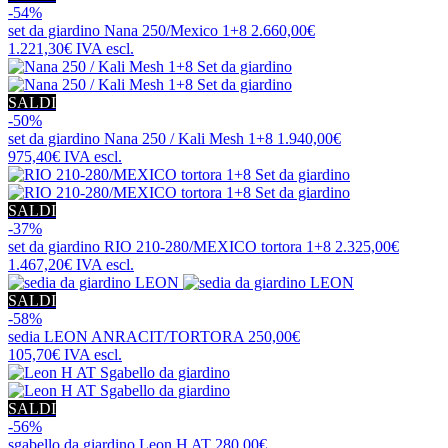
-54%
set da giardino
Nana 250/Mexico 1+8
2.660,00€
1.221,30€
IVA escl.
SALDI
-50%
set da giardino
Nana 250 / Kali Mesh 1+8
1.940,00€
975,40€
IVA escl.
SALDI
-37%
set da giardino
RIO 210-280/MEXICO tortora 1+8
2.325,00€
1.467,20€
IVA escl.
SALDI
-58%
sedia
LEON ANRACIT/TORTORA
250,00€
105,70€
IVA escl.
SALDI
-56%
sgabello da giardino
Leon H AT
280,00€