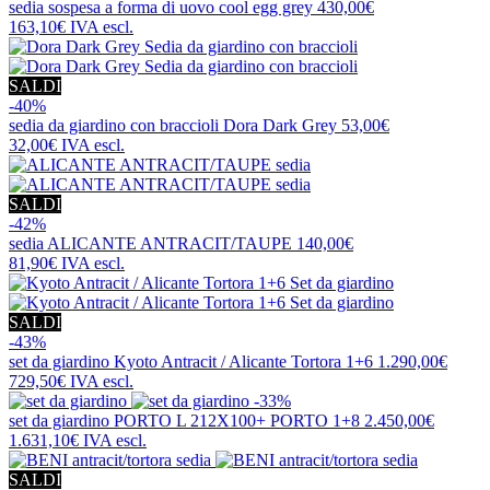
sedia sospesa a forma di uovo
cool egg grey
430,00€
163,10€
IVA escl.
SALDI
-40%
sedia da giardino con braccioli
Dora Dark Grey
53,00€
32,00€
IVA escl.
SALDI
-42%
sedia
ALICANTE ANTRACIT/TAUPE
140,00€
81,90€
IVA escl.
SALDI
-43%
set da giardino
Kyoto Antracit / Alicante Tortora 1+6
1.290,00€
729,50€
IVA escl.
-33%
set da giardino
PORTO L 212X100+ PORTO 1+8
2.450,00€
1.631,10€
IVA escl.
SALDI