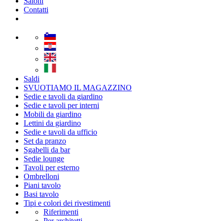
Saloni
Contatti
Saldi
SVUOTIAMO IL MAGAZZINO
Sedie e tavoli da giardino
Sedie e tavoli per interni
Mobili da giardino
Lettini da giardino
Sedie e tavoli da ufficio
Set da pranzo
Sgabelli da bar
Sedie lounge
Tavoli per esterno
Ombrelloni
Piani tavolo
Basi tavolo
Tipi e colori dei rivestimenti
Riferimenti
Per architetti