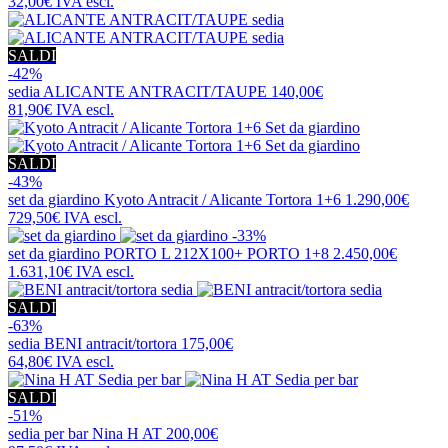
32,00€
IVA escl.
SALDI
-42%
sedia
ALICANTE ANTRACIT/TAUPE
140,00€
81,90€
IVA escl.
SALDI
-43%
set da giardino
Kyoto Antracit / Alicante Tortora 1+6
1.290,00€
729,50€
IVA escl.
-33%
set da giardino
PORTO L 212X100+ PORTO 1+8
2.450,00€
1.631,10€
IVA escl.
SALDI
-63%
sedia
BENI antracit/tortora
175,00€
64,80€
IVA escl.
SALDI
-51%
sedia per bar
Nina H AT
200,00€