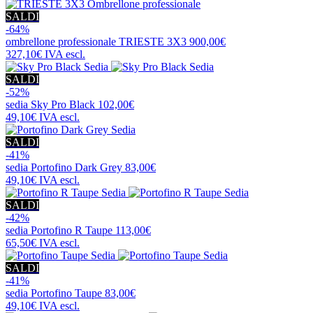
SALDI
-64%
ombrellone professionale
TRIESTE 3X3
900,00€
327,10€
IVA escl.
SALDI
-52%
sedia
Sky Pro Black
102,00€
49,10€
IVA escl.
SALDI
-41%
sedia
Portofino Dark Grey
83,00€
49,10€
IVA escl.
SALDI
-42%
sedia
Portofino R Taupe
113,00€
65,50€
IVA escl.
SALDI
-41%
sedia
Portofino Taupe
83,00€
49,10€
IVA escl.