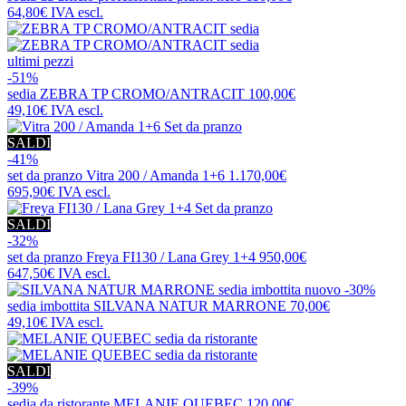
64,80€
IVA escl.
ultimi pezzi
-51%
sedia
ZEBRA TP CROMO/ANTRACIT
100,00€
49,10€
IVA escl.
SALDI
-41%
set da pranzo
Vitra 200 / Amanda 1+6
1.170,00€
695,90€
IVA escl.
SALDI
-32%
set da pranzo
Freya FI130 / Lana Grey 1+4
950,00€
647,50€
IVA escl.
nuovo
-30%
sedia imbottita
SILVANA NATUR MARRONE
70,00€
49,10€
IVA escl.
SALDI
-39%
sedia da ristorante
MELANIE QUEBEC
120,00€