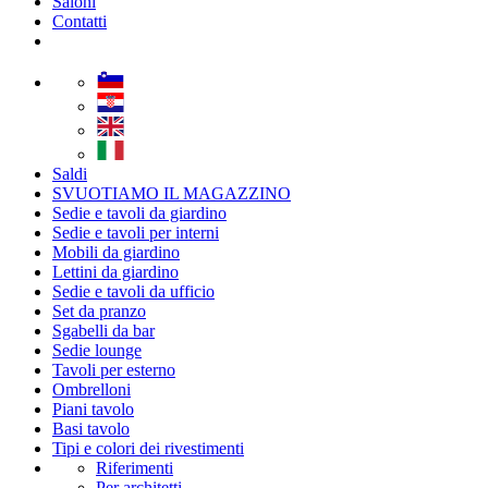
Saloni
Contatti
Saldi
SVUOTIAMO IL MAGAZZINO
Sedie e tavoli da giardino
Sedie e tavoli per interni
Mobili da giardino
Lettini da giardino
Sedie e tavoli da ufficio
Set da pranzo
Sgabelli da bar
Sedie lounge
Tavoli per esterno
Ombrelloni
Piani tavolo
Basi tavolo
Tipi e colori dei rivestimenti
Riferimenti
Per architetti