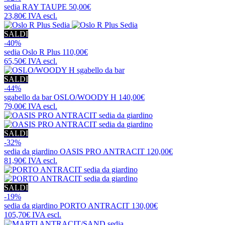
sedia
RAY TAUPE
50,00€
23,80€
IVA escl.
SALDI
-40%
sedia
Oslo R Plus
110,00€
65,50€
IVA escl.
SALDI
-44%
sgabello da bar
OSLO/WOODY H
140,00€
79,00€
IVA escl.
SALDI
-32%
sedia da giardino
OASIS PRO ANTRACIT
120,00€
81,90€
IVA escl.
SALDI
-19%
sedia da giardino
PORTO ANTRACIT
130,00€
105,70€
IVA escl.