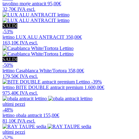
tavolino
morje antracit
95,00€
32,70€
IVA escl.
SALDI
-53%
lettino
LUX ALU ANTRACIT
350,00€
163,10€
IVA escl.
SALDI
-50%
lettino
Casablanca White/Tortora
358,00€
179,50€
IVA escl.
-39%
lettino
BITE DOUBLE antracit premium
1.600,00€
975,40€
IVA escl.
ultimi pezzi
-48%
lettino
obala antracit
155,00€
81,10€
IVA escl.
ultimi pezzi
-52%