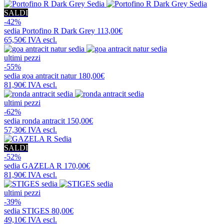
SALDI
-42%
sedia
Portofino R Dark Grey
113,00€
65,50€
IVA escl.
ultimi pezzi
-55%
sedia
goa antracit natur
180,00€
81,90€
IVA escl.
ultimi pezzi
-62%
sedia
ronda antracit
150,00€
57,30€
IVA escl.
SALDI
-52%
sedia
GAZELA R
170,00€
81,90€
IVA escl.
ultimi pezzi
-39%
sedia
STIGES
80,00€
49,10€
IVA escl.