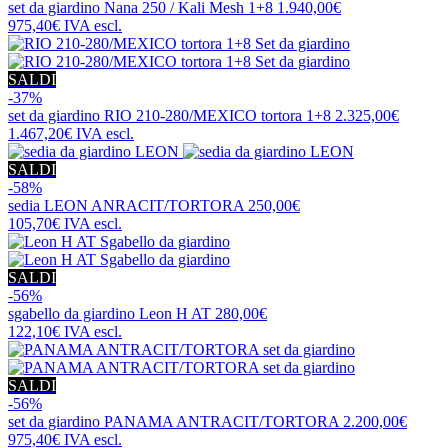
set da giardino
Nana 250 / Kali Mesh 1+8
1.940,00€
975,40€
IVA escl.
SALDI
-37%
set da giardino
RIO 210-280/MEXICO tortora 1+8
2.325,00€
1.467,20€
IVA escl.
SALDI
-58%
sedia
LEON ANRACIT/TORTORA
250,00€
105,70€
IVA escl.
SALDI
-56%
sgabello da giardino
Leon H AT
280,00€
122,10€
IVA escl.
SALDI
-56%
set da giardino
PANAMA ANTRACIT/TORTORA
2.200,00€
975,40€
IVA escl.