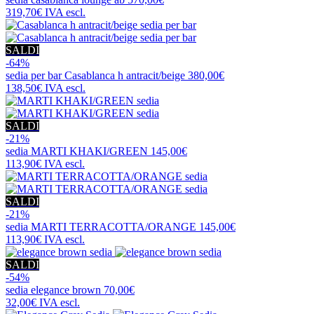
319,70€
IVA escl.
SALDI
-64%
sedia per bar
Casablanca h antracit/beige
380,00€
138,50€
IVA escl.
SALDI
-21%
sedia
MARTI KHAKI/GREEN
145,00€
113,90€
IVA escl.
SALDI
-21%
sedia
MARTI TERRACOTTA/ORANGE
145,00€
113,90€
IVA escl.
SALDI
-54%
sedia
elegance brown
70,00€
32,00€
IVA escl.