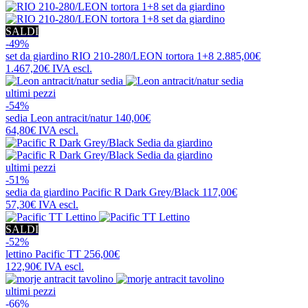
SALDI
-49%
set da giardino
RIO 210-280/LEON tortora 1+8
2.885,00€
1.467,20€
IVA escl.
ultimi pezzi
-54%
sedia
Leon antracit/natur
140,00€
64,80€
IVA escl.
ultimi pezzi
-51%
sedia da giardino
Pacific R Dark Grey/Black
117,00€
57,30€
IVA escl.
SALDI
-52%
lettino
Pacific TT
256,00€
122,90€
IVA escl.
ultimi pezzi
-66%