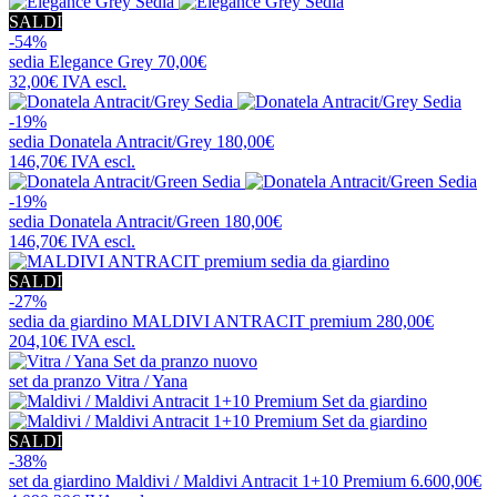
SALDI
-54%
sedia
Elegance Grey
70,00€
32,00€
IVA escl.
-19%
sedia
Donatela Antracit/Grey
180,00€
146,70€
IVA escl.
-19%
sedia
Donatela Antracit/Green
180,00€
146,70€
IVA escl.
SALDI
-27%
sedia da giardino
MALDIVI ANTRACIT premium
280,00€
204,10€
IVA escl.
nuovo
set da pranzo
Vitra / Yana
SALDI
-38%
set da giardino
Maldivi / Maldivi Antracit 1+10 Premium
6.600,00€