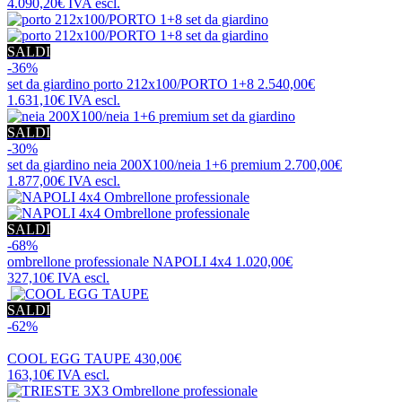
4.090,20€
IVA escl.
SALDI
-36%
set da giardino
porto 212x100/PORTO 1+8
2.540,00€
1.631,10€
IVA escl.
SALDI
-30%
set da giardino
neia 200X100/neia 1+6 premium
2.700,00€
1.877,00€
IVA escl.
SALDI
-68%
ombrellone professionale
NAPOLI 4x4
1.020,00€
327,10€
IVA escl.
SALDI
-62%
COOL EGG TAUPE
430,00€
163,10€
IVA escl.