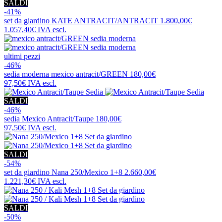
SALDI
-41%
set da giardino
KATE ANTRACIT/ANTRACIT
1.800,00€
1.057,40€
IVA escl.
ultimi pezzi
-46%
sedia moderna
mexico antracit/GREEN
180,00€
97,50€
IVA escl.
SALDI
-46%
sedia
Mexico Antracit/Taupe
180,00€
97,50€
IVA escl.
SALDI
-54%
set da giardino
Nana 250/Mexico 1+8
2.660,00€
1.221,30€
IVA escl.
SALDI
-50%