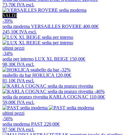
73,70€
IVA escl.
SALDI
-39%
sedia moderna
VERSAILLES ROVERE
400,00€
245,10€
IVA escl.
ultimi pezzi
-34%
sedia per interno
LUX XL BEIGE
150,00€
98,30€
IVA escl.
-32%
sgabello da bar
HOKLICA
120,00€
81,10€
IVA escl.
-46%
sedia da pranzo rivestita
KARLA COGNAC
110,00€
59,00€
IVA escl.
ultimi pezzi
-56%
sedia moderna
PAST
220,00€
97,50€
IVA escl.