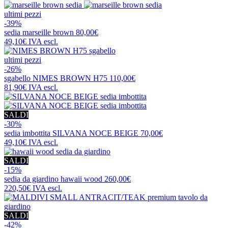
ultimi pezzi
-39%
sedia
marseille brown
80,00€
49,10€
IVA escl.
ultimi pezzi
-26%
sgabello
NIMES BROWN H75
110,00€
81,90€
IVA escl.
SALDI
-30%
sedia imbottita
SILVANA NOCE BEIGE
70,00€
49,10€
IVA escl.
SALDI
-15%
sedia da giardino
hawaii wood
260,00€
220,50€
IVA escl.
SALDI
-42%