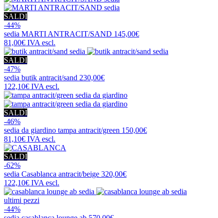
SALDI
-44%
sedia
MARTI ANTRACIT/SAND
145,00€
81,00€
IVA escl.
SALDI
-47%
sedia
butik antracit/sand
230,00€
122,10€
IVA escl.
SALDI
-46%
sedia da giardino
tampa antracit/green
150,00€
81,10€
IVA escl.
SALDI
-62%
sedia
Casablanca antracit/beige
320,00€
122,10€
IVA escl.
ultimi pezzi
-44%
sedia
casablanca lounge ab
570,00€