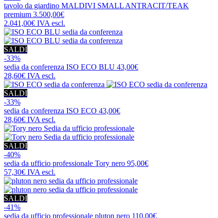
tavolo da giardino
MALDIVI SMALL ANTRACIT/TEAK
premium
3.500,00€
2.041,00€
IVA escl.
SALDI
-33%
sedia da conferenza
ISO ECO BLU
43,00€
28,60€
IVA escl.
SALDI
-33%
sedia da conferenza
ISO ECO
43,00€
28,60€
IVA escl.
SALDI
-40%
sedia da ufficio professionale
Tory nero
95,00€
57,30€
IVA escl.
SALDI
-41%
sedia da ufficio professionale
pluton nero
110,00€