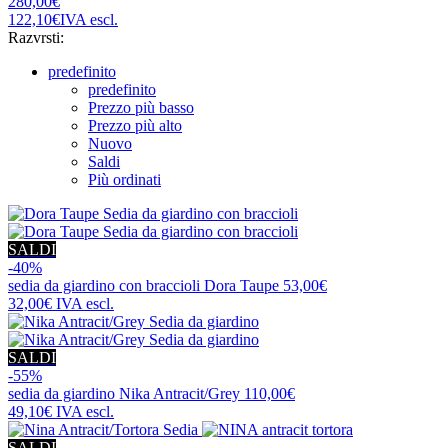
280,00€
122,10€
IVA escl.
Razvrsti:
predefinito
predefinito
Prezzo più basso
Prezzo più alto
Nuovo
Saldi
Più ordinati
SALDI
-40%
sedia da giardino con braccioli
Dora Taupe
53,00€
32,00€
IVA escl.
SALDI
-55%
sedia da giardino
Nika Antracit/Grey
110,00€
49,10€
IVA escl.
SALDI