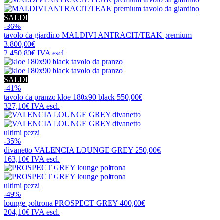
SALDI
-36%
tavolo da giardino
MALDIVI ANTRACIT/TEAK premium
3.800,00€
2.450,80€
IVA escl.
SALDI
-41%
tavolo da pranzo
kloe 180x90 black
550,00€
327,10€
IVA escl.
ultimi pezzi
-35%
divanetto
VALENCIA LOUNGE GREY
250,00€
163,10€
IVA escl.
ultimi pezzi
-49%
lounge poltrona
PROSPECT GREY
400,00€
204,10€
IVA escl.