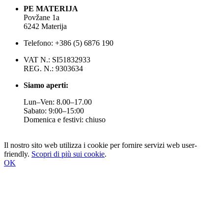
PE MATERIJA
Povžane 1a
6242 Materija
Telefono: +386 (5) 6876 190
VAT N.: SI51832933
REG. N.: 9303634
Siamo aperti:
Lun–Ven: 8.00–17.00
Sabato: 9:00–15:00
Domenica e festivi: chiuso
Il nostro sito web utilizza i cookie per fornire servizi web user-
friendly.
Scopri di più sui cookie
.
OK