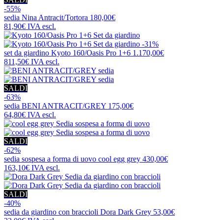
-55%
sedia
Nina Antracit/Tortora
180,00€
81,90€
IVA escl.
-31%
set da giardino
Kyoto 160/Oasis Pro 1+6
1.170,00€
811,50€
IVA escl.
SALDI
-63%
sedia
BENI ANTRACIT/GREY
175,00€
64,80€
IVA escl.
SALDI
-62%
sedia sospesa a forma di uovo
cool egg grey
430,00€
163,10€
IVA escl.
SALDI
-40%
sedia da giardino con braccioli
Dora Dark Grey
53,00€