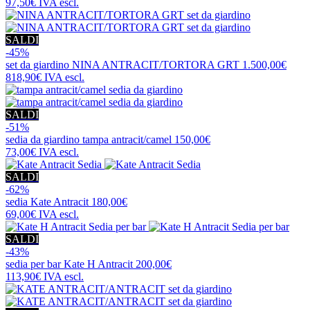
97,50€
IVA escl.
SALDI
-45%
set da giardino
NINA ANTRACIT/TORTORA GRT
1.500,00€
818,90€
IVA escl.
SALDI
-51%
sedia da giardino
tampa antracit/camel
150,00€
73,00€
IVA escl.
SALDI
-62%
sedia
Kate Antracit
180,00€
69,00€
IVA escl.
SALDI
-43%
sedia per bar
Kate H Antracit
200,00€
113,90€
IVA escl.