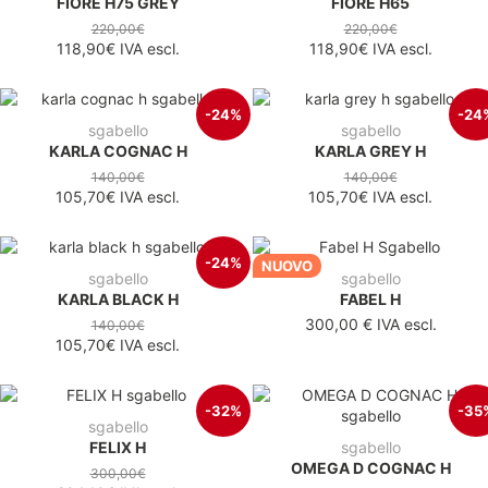
FIORE H75 GREY
FIORE H65
220,00€
220,00€
118,90€
IVA escl.
118,90€
IVA escl.
-24%
-24
sgabello
sgabello
KARLA COGNAC H
KARLA GREY H
140,00€
140,00€
105,70€
IVA escl.
105,70€
IVA escl.
-24%
NUOVO
sgabello
sgabello
KARLA BLACK H
FABEL H
300,00 €
IVA escl.
140,00€
105,70€
IVA escl.
-32%
-35
sgabello
FELIX H
sgabello
OMEGA D COGNAC H
300,00€