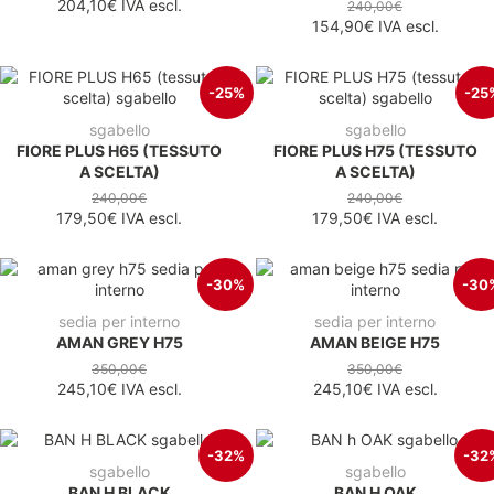
204,10€
IVA escl.
240,00€
154,90€
IVA escl.
-25%
-25
sgabello
sgabello
FIORE PLUS H65 (TESSUTO
FIORE PLUS H75 (TESSUTO
A SCELTA)
A SCELTA)
240,00€
240,00€
179,50€
IVA escl.
179,50€
IVA escl.
-30%
-30
sedia per interno
sedia per interno
AMAN GREY H75
AMAN BEIGE H75
350,00€
350,00€
245,10€
IVA escl.
245,10€
IVA escl.
-32%
-32
sgabello
sgabello
BAN H BLACK
BAN H OAK