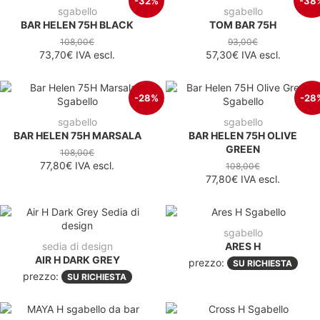
-32%
-38
sgabello
sgabello
BAR HELEN 75H BLACK
TOM BAR 75H
108,00€
93,00€
73,70€
IVA escl.
57,30€
IVA escl.
-28%
-28
sgabello
sgabello
BAR HELEN 75H MARSALA
BAR HELEN 75H OLIVE
GREEN
108,00€
77,80€
IVA escl.
108,00€
77,80€
IVA escl.
sgabello
sedia di design
ARES H
AIR H DARK GREY
prezzo:
SU RICHIESTA
prezzo:
SU RICHIESTA