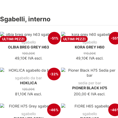
Sgabelli, interno
-51%
-55
ULTIMI PEZZI
ULTIMI PEZZI
sgabello
sgabello
OLBIA BREG GREY H63
KORA GREY H60
100,00€
110,00€
49,10€
IVA escl.
49,10€
IVA escl.
-32%
sgabello da bar
HOKLICA
sedia per bar
PIONER BLACK H75
120,00€
81,10€
IVA escl.
200,00 €
IVA escl.
-46%
-46
sgabello
sgabello