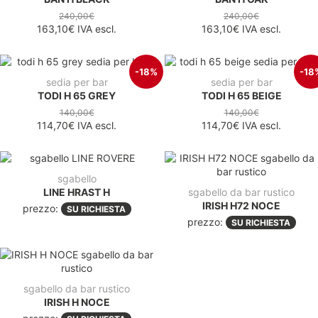
240,00€
240,00€
163,10€
IVA escl.
163,10€
IVA escl.
-18%
-18
sedia per bar
sedia per bar
TODI H 65 GREY
TODI H 65 BEIGE
140,00€
140,00€
114,70€
IVA escl.
114,70€
IVA escl.
sgabello
LINE HRAST H
sgabello da bar rustico
IRISH H72 NOCE
prezzo:
SU RICHIESTA
prezzo:
SU RICHIESTA
sgabello da bar rustico
IRISH H NOCE