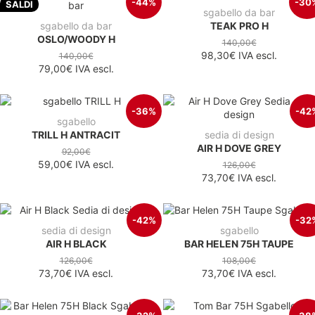
-44%
-30
SALDI
sgabello da bar
sgabello da bar
TEAK PRO H
OSLO/WOODY H
140,00€
98,30€
IVA escl.
140,00€
79,00€
IVA escl.
-36%
-42
sgabello
TRILL H ANTRACIT
sedia di design
AIR H DOVE GREY
92,00€
59,00€
IVA escl.
126,00€
73,70€
IVA escl.
-42%
-32
sedia di design
sgabello
AIR H BLACK
BAR HELEN 75H TAUPE
126,00€
108,00€
73,70€
IVA escl.
73,70€
IVA escl.