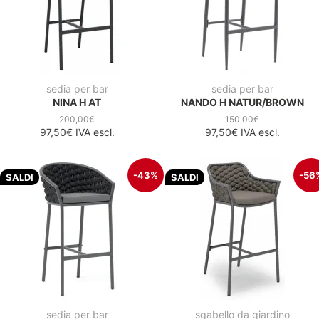
sedia per bar
sedia per bar
NINA H AT
NANDO H NATUR/BROWN
200,00€
150,00€
97,50€
IVA escl.
97,50€
IVA escl.
-43%
-56
SALDI
SALDI
sedia per bar
sgabello da giardino