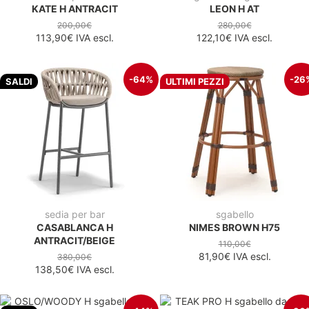
KATE H ANTRACIT
LEON H AT
200,00€
280,00€
113,90€
IVA escl.
122,10€
IVA escl.
-64%
-26
SALDI
ULTIMI PEZZI
sedia per bar
sgabello
CASABLANCA H
NIMES BROWN H75
ANTRACIT/BEIGE
110,00€
81,90€
IVA escl.
380,00€
138,50€
IVA escl.