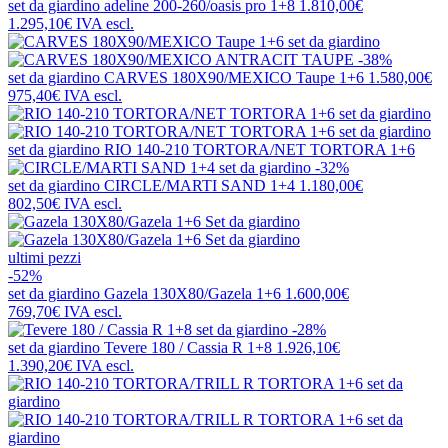
set da giardino
adeline 200-260/oasis pro 1+8
1.810,00€
1.295,10€
IVA escl.
-38%
set da giardino
CARVES 180X90/MEXICO Taupe 1+6
1.580,00€
975,40€
IVA escl.
set da giardino
RIO 140-210 TORTORA/NET TORTORA 1+6
-32%
set da giardino
CIRCLE/MARTI SAND 1+4
1.180,00€
802,50€
IVA escl.
ultimi pezzi
-52%
set da giardino
Gazela 130X80/Gazela 1+6
1.600,00€
769,70€
IVA escl.
-28%
set da giardino
Tevere 180 / Cassia R 1+8
1.926,10€
1.390,20€
IVA escl.