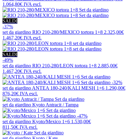
1.064,80€
IVA escl.
SALDI
-37%
set da giardino
RIO 210-280/MEXICO tortora 1+8
2.325,00€
1.467,20€
IVA escl.
SALDI
-49%
set da giardino
RIO 210-280/LEON tortora 1+8
2.885,00€
1.467,20€
IVA escl.
-32%
set da giardino
ANTEA 180-240/KALI MESH 1+6
1.290,00€
876,20€
IVA escl.
set da giardino
Kyoto Antracit / Tampa
-47%
set da giardino
Kyoto/Mexico 1+6
1.530,00€
811,50€
IVA escl.
set da giardino
Kyoto / Kate