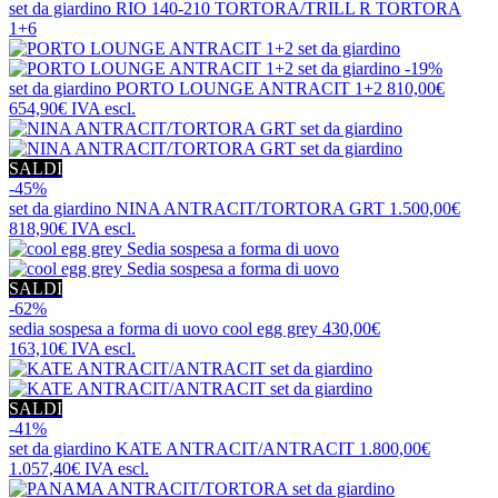
set da giardino
RIO 140-210 TORTORA/TRILL R TORTORA
1+6
-19%
set da giardino
PORTO LOUNGE ANTRACIT 1+2
810,00€
654,90€
IVA escl.
SALDI
-45%
set da giardino
NINA ANTRACIT/TORTORA GRT
1.500,00€
818,90€
IVA escl.
SALDI
-62%
sedia sospesa a forma di uovo
cool egg grey
430,00€
163,10€
IVA escl.
SALDI
-41%
set da giardino
KATE ANTRACIT/ANTRACIT
1.800,00€
1.057,40€
IVA escl.