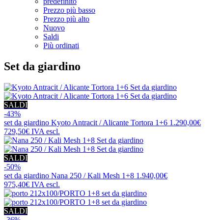
predefinito
Prezzo più basso
Prezzo più alto
Nuovo
Saldi
Più ordinati
Set da giardino
SALDI
-43%
set da giardino
Kyoto Antracit / Alicante Tortora 1+6
1.290,00€
729,50€
IVA escl.
SALDI
-50%
set da giardino
Nana 250 / Kali Mesh 1+8
1.940,00€
975,40€
IVA escl.
SALDI
-36%