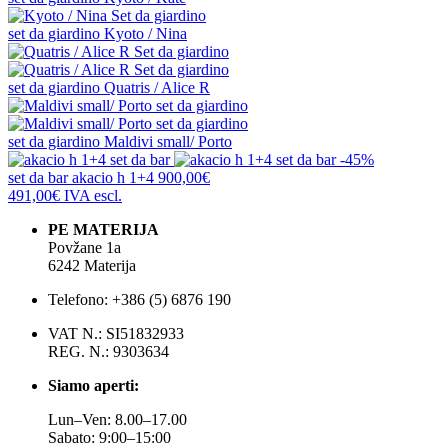
set da giardino
Kyoto / Nina
set da giardino
Quatris / Alice R
set da giardino
Maldivi small/ Porto
-45%
set da bar
akacio h 1+4
900,00€
491,00€
IVA escl.
PE MATERIJA
Povžane 1a
6242 Materija
Telefono: +386 (5) 6876 190
VAT N.: SI51832933
REG. N.: 9303634
Siamo aperti:
Lun–Ven: 8.00–17.00
Sabato: 9:00–15:00