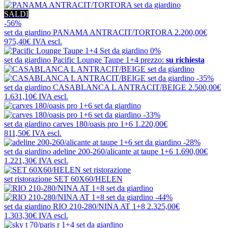
SALDI
-56%
set da giardino
PANAMA ANTRACIT/TORTORA
2.200,00€
975,40€
IVA escl.
0%
set da giardino
Pacific Lounge Taupe 1+4
prezzo:
su richiesta
-35%
set da giardino
CASABLANCA L ANTRACIT/BEIGE
2.500,00€
1.631,10€
IVA escl.
-33%
set da giardino
carves 180/oasis pro 1+6
1.220,00€
811,50€
IVA escl.
-28%
set da giardino
adeline 200-260/alicante at taupe 1+6
1.690,00€
1.221,30€
IVA escl.
set ristorazione
SET 60X60/HELEN
-44%
set da giardino
RIO 210-280/NINA AT 1+8
2.325,00€
1.303,30€
IVA escl.