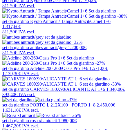
set da giardino
Kyoto 160/Oasis Pro 1+6
1.170,00€
811,50€
IVA escl.
-38%
set da giardino
Kyoto Antracit / Tampa Antracit/Camel 1+6
1.317,60€
811,50€
IVA escl.
-32%
set da giardino
antibes antracit/grey
1.200,00€
811,50€
IVA escl.
-27%
set da giardino
Adeline 200-260/Oasis Pro 1+6
1.571,00€
1.139,30€
IVA escl.
-33%
set da giardino
CARVES 180X90/ALICANTE AT 1+6
1.340,00€
893,40€
IVA escl.
-33%
set da giardino
PORTO L 212X100+ PORTO 1+8
2.450,00€
1.631,10€
IVA escl.
-26%
set da giardino
rosa xl antracit
1.980,00€
1.467,20€
IVA escl.