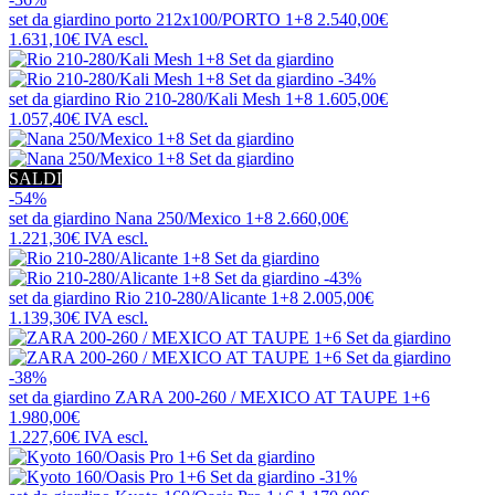
set da giardino
porto 212x100/PORTO 1+8
2.540,00€
1.631,10€
IVA escl.
-34%
set da giardino
Rio 210-280/Kali Mesh 1+8
1.605,00€
1.057,40€
IVA escl.
SALDI
-54%
set da giardino
Nana 250/Mexico 1+8
2.660,00€
1.221,30€
IVA escl.
-43%
set da giardino
Rio 210-280/Alicante 1+8
2.005,00€
1.139,30€
IVA escl.
-38%
set da giardino
ZARA 200-260 / MEXICO AT TAUPE 1+6
1.980,00€
1.227,60€
IVA escl.
-31%