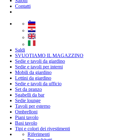
Saloni
Contatti
Saldi
SVUOTIAMO IL MAGAZZINO
Sedie e tavoli da giardino
Sedie e tavoli per interni
Mobili da giardino
Lettini da giardino
Sedie e tavoli da ufficio
Set da pranzo
Sgabelli da bar
Sedie lounge
Tavoli per esterno
Ombrelloni
Piani tavolo
Basi tavolo
Tipi e colori dei rivestimenti
Riferimenti
Per architetti