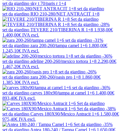
set da giardino
sky t 70/paris r 1+4
set da giardino
RIO 210-280/NET ANTRACIT 1+8
-28%
set da giardino
TEVERE 210/TIBERINA R 1+8
1.938,00€
1.400,00€
IVA escl.
-31%
set da giardino
zara 200-260/tampa camel 1+6
1.800,00€
1.245,10€
IVA escl.
-36%
set da giardino
adeline 200-260/mexico tortora 1+8
2.290,00€
1.467,20€
IVA escl.
-26%
set da giardino
zara 200-260/oasis pro 1+8
1.860,00€
1.385,30€
IVA escl.
-36%
set da giardino
carves 180x90/tampa at camel 1+6
1.400,00€
893,40€
IVA escl.
-38%
set da giardino
Carves 180X90/Mexico Antracit 1+6
1.580,00€
975,40€
IVA escl.
-35%
set da giardino
Antea 180-240 / Tampa Camel 1+6
1.650,00€