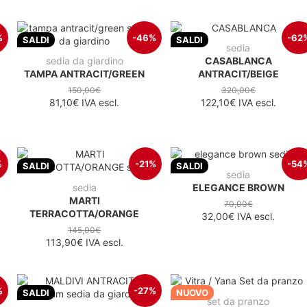
%
-46%
-62
SALDI
SALDI
sedia
sedia da giardino
CASABLANCA
TAMPA ANTRACIT/GREEN
ANTRACIT/BEIGE
150,00€
320,00€
81,10€
IVA escl.
122,10€
IVA escl.
%
-21%
-54
SALDI
SALDI
sedia
sedia
ELEGANCE BROWN
MARTI
70,00€
TERRACOTTA/ORANGE
32,00€
IVA escl.
145,00€
113,90€
IVA escl.
%
-27%
SALDI
NUOVO
set da pranzo