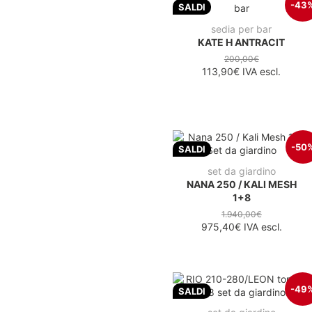
-43
SALDI
sedia per bar
KATE H ANTRACIT
200,00€
113,90€
IVA escl.
-50
SALDI
set da giardino
NANA 250 / KALI MESH
1+8
1.940,00€
975,40€
IVA escl.
-49
SALDI