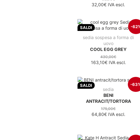
32,00€
IVA escl.
-62
SALDI
sedia sospesa a forma di
uovo
COOL EGG GREY
430,00€
163,10€
IVA escl.
-63
SALDI
sedia
BENI
ANTRACIT/TORTORA
175,00€
64,80€
IVA escl.