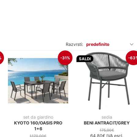
Razvrsti:
predefinito
%
-31%
-63
SALDI
set da giardino
sedia
KYOTO 160/OASIS PRO
BENI ANTRACIT/GREY
1+6
175,00€
64,80€
IVA escl.
1.170,00€