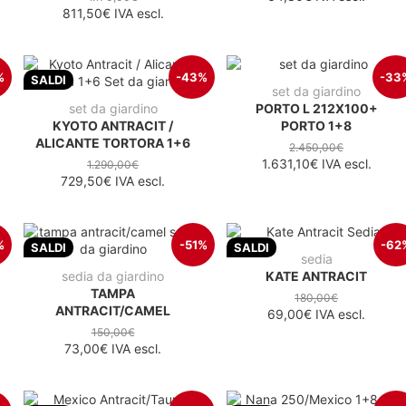
811,50€
IVA escl.
%
-43%
-33
SALDI
set da giardino
set da giardino
PORTO L 212X100+
KYOTO ANTRACIT /
PORTO 1+8
ALICANTE TORTORA 1+6
2.450,00€
1.631,10€
IVA escl.
1.290,00€
729,50€
IVA escl.
%
-51%
-62
SALDI
SALDI
sedia
sedia da giardino
KATE ANTRACIT
TAMPA
180,00€
ANTRACIT/CAMEL
69,00€
IVA escl.
150,00€
73,00€
IVA escl.