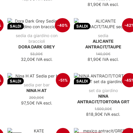
81,90€
IVA escl.
%
-40%
-42
SALDI
SALDI
sedia da giardino con
sedia
braccioli
ALICANTE
DORA DARK GREY
ANTRACIT/TAUPE
53,00€
140,00€
32,00€
IVA escl.
81,90€
IVA escl.
%
-51%
-45
SALDI
SALDI
sedia per bar
NINA H AT
set da giardino
NINA
200,00€
ANTRACIT/TORTORA GRT
97,50€
IVA escl.
1.500,00€
818,90€
IVA escl.