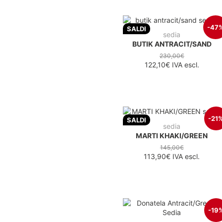
-47
SALDI
sedia
BUTIK ANTRACIT/SAND
230,00€
122,10€
IVA escl.
-21
SALDI
sedia
MARTI KHAKI/GREEN
145,00€
113,90€
IVA escl.
-19