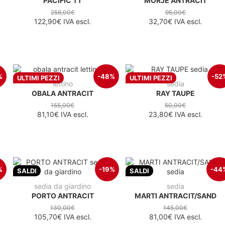
PACIFIC TT
MORJE ANTRACIT
256,00€
95,00€
122,90€
IVA escl.
32,70€
IVA escl.
%
-48%
-52
ULTIMI PEZZI
ULTIMI PEZZI
lettino
sedia
OBALA ANTRACIT
RAY TAUPE
155,00€
50,00€
81,10€
IVA escl.
23,80€
IVA escl.
%
-19%
-44
SALDI
SALDI
sedia da giardino
sedia
PORTO ANTRACIT
MARTI ANTRACIT/SAND
130,00€
145,00€
105,70€
IVA escl.
81,00€
IVA escl.