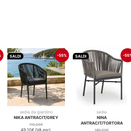
%
-55%
-55
SALDI
SALDI
sedia da giardino
sedia
NIKA ANTRACIT/GREY
NINA
ANTRACIT/TORTORA
110,00€
49,10€
IVA escl.
180,00€