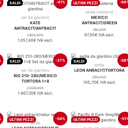
%
-41%
-46
SALDI
ULTIMI PEZZI
sedia moderna
set da giardino
MEXICO
KATE
ANTRACIT/GREEN
ANTRACIT/ANTRACIT
180,00€
97,50€
IVA escl.
1.800,00€
1.057,40€
IVA escl.
%
-37%
-58
SALDI
SALDI
sedia
set da giardino
LEON ANRACIT/TORTORA
RIO 210-280/MEXICO
250,00€
TORTORA 1+8
105,70€
IVA escl.
2.325,00€
1.467,20€
IVA escl.
%
-54%
-51
ULTIMI PEZZI
ULTIMI PEZZI
sedia