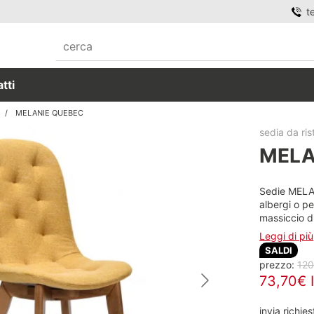
t
tti
MELANIE QUEBEC
sedia da ris
MELA
Sedie MELAN
albergi o pe
massiccio d
Leggi di più
SALDI
prezzo:
120
73,70€ I
invia richies