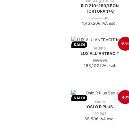
set da giardino
RIO 210-280/LEON
TORTORA 1+8
2.885,00€
1.467,20€
IVA escl.
-53
SALDI
lettino
LUX ALU ANTRACIT
350,00€
163,10€
IVA escl.
-40
SALDI
sedia
OSLO R PLUS
110,00€
65,50€
IVA escl.