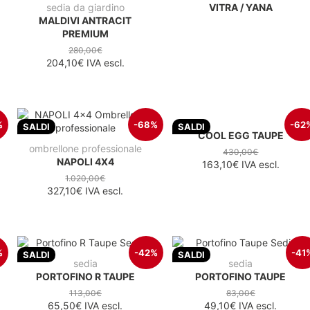
sedia da giardino
VITRA / YANA
MALDIVI ANTRACIT
PREMIUM
280,00€
204,10€
IVA escl.
%
-68%
-62
SALDI
SALDI
COOL EGG TAUPE
ombrellone professionale
430,00€
NAPOLI 4X4
163,10€
IVA escl.
1.020,00€
327,10€
IVA escl.
%
-42%
-41
SALDI
SALDI
sedia
sedia
PORTOFINO R TAUPE
PORTOFINO TAUPE
113,00€
83,00€
65,50€
IVA escl.
49,10€
IVA escl.