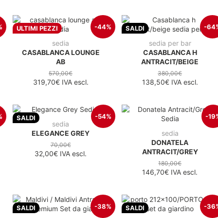
%
-44%
-64
ULTIMI PEZZI
SALDI
sedia
sedia per bar
CASABLANCA LOUNGE
CASABLANCA H
AB
ANTRACIT/BEIGE
570,00€
380,00€
319,70€
IVA escl.
138,50€
IVA escl.
%
-54%
-19
SALDI
sedia
ELEGANCE GREY
sedia
DONATELA
70,00€
ANTRACIT/GREY
32,00€
IVA escl.
180,00€
146,70€
IVA escl.
-38%
-36
SALDI
SALDI