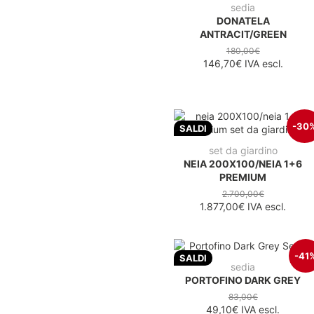
sedia
DONATELA
ANTRACIT/GREEN
180,00€
146,70€
IVA escl.
-30
SALDI
set da giardino
NEIA 200X100/NEIA 1+6
PREMIUM
2.700,00€
1.877,00€
IVA escl.
-41
SALDI
sedia
PORTOFINO DARK GREY
83,00€
49,10€
IVA escl.