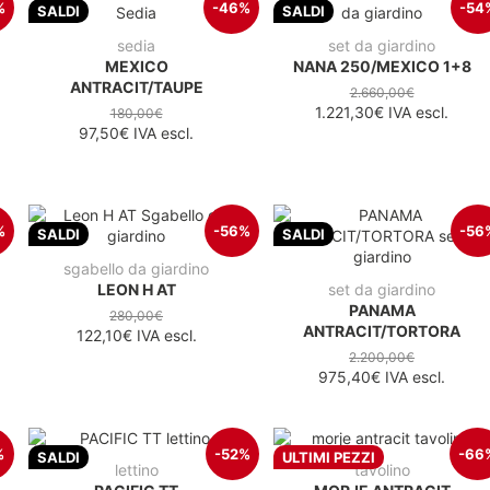
%
-46%
-54
SALDI
SALDI
sedia
set da giardino
MEXICO
NANA 250/MEXICO 1+8
ANTRACIT/TAUPE
2.660,00€
1.221,30€
IVA escl.
180,00€
97,50€
IVA escl.
%
-56%
-56
SALDI
SALDI
sgabello da giardino
LEON H AT
set da giardino
PANAMA
280,00€
ANTRACIT/TORTORA
122,10€
IVA escl.
2.200,00€
975,40€
IVA escl.
%
-52%
-66
SALDI
ULTIMI PEZZI
lettino
tavolino