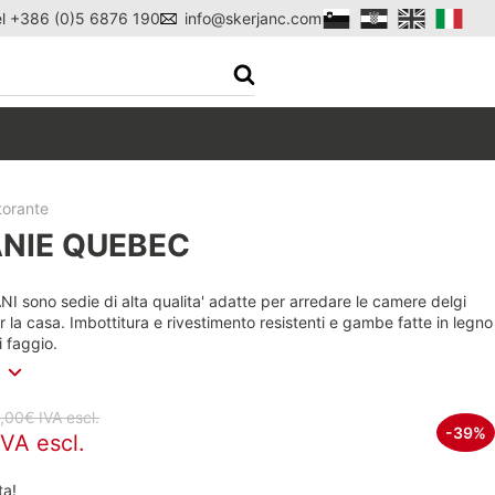
el +386 (0)5 6876 190
info@skerjanc.com
torante
NIE QUEBEC
I sono sedie di alta qualita' adatte per arredare le camere delgi
r la casa. Imbottitura e rivestimento resistenti e gambe fatte in legno
i faggio.
,00€ IVA escl.
-39%
VA escl.
ta!