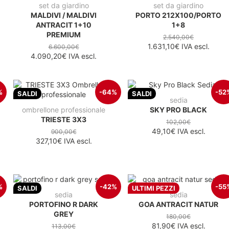
set da giardino
set da giardino
MALDIVI / MALDIVI
PORTO 212X100/PORTO
ANTRACIT 1+10
1+8
PREMIUM
2.540,00€
1.631,10€
IVA escl.
6.600,00€
4.090,20€
IVA escl.
%
-64%
-52
SALDI
SALDI
sedia
ombrellone professionale
SKY PRO BLACK
TRIESTE 3X3
102,00€
49,10€
IVA escl.
900,00€
327,10€
IVA escl.
%
-42%
-55
SALDI
ULTIMI PEZZI
sedia
sedia
PORTOFINO R DARK
GOA ANTRACIT NATUR
GREY
180,00€
81,90€
IVA escl.
113,00€