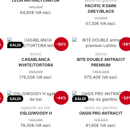
LEON ANTRACIT/NATUR
sedia da giardino
PACIFIC R DARK
140,00€
GREY/BLACK
64,80€
IVA escl.
117,00€
57,30€
IVA escl.
%
-50%
-39
SALDI
lettino
lettino
CASABLANCA
BITE DOUBLE ANTRACIT
WHITE/TORTORA
PREMIUM
358,00€
1.600,00€
179,50€
IVA escl.
975,40€
IVA escl.
%
-44%
-32
SALDI
SALDI
sgabello da bar
sedia da giardino
OSLO/WOODY H
OASIS PRO ANTRACIT
140,00€
120,00€
79,00€
IVA escl.
81,90€
IVA escl.