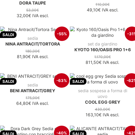
DORA TAUPE
110,00€
49,10€
IVA escl.
53,00€
32,00€
IVA escl.
-55%
-31
SALDI
sedia
NINA ANTRACIT/TORTORA
set da giardino
KYOTO 160/OASIS PRO 1+6
180,00€
81,90€
IVA escl.
1.170,00€
811,50€
IVA escl.
-63%
-62
SALDI
SALDI
sedia
BENI ANTRACIT/GREY
sedia sospesa a forma di
uovo
175,00€
COOL EGG GREY
64,80€
IVA escl.
430,00€
163,10€
IVA escl.
-40%
-42
SALDI
SALDI