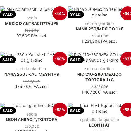
-46%
-54
SALDI
SALDI
sedia
MEXICO ANTRACIT/TAUPE
set da giardino
NANA 250/MEXICO 1+8
180,00€
97,50€
IVA escl.
2.660,00€
1.221,30€
IVA escl.
-50%
-37
SALDI
SALDI
set da giardino
set da giardino
NANA 250 / KALI MESH 1+8
RIO 210-280/MEXICO
TORTORA 1+8
1.940,00€
975,40€
IVA escl.
2.325,00€
1.467,20€
IVA escl.
-58%
-56
SALDI
SALDI
sedia
LEON ANRACIT/TORTORA
sgabello da giardino
LEON H AT
250,00€