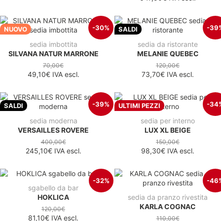
-30%
-39
NUOVO
SALDI
sedia imbottita
sedia da ristorante
SILVANA NATUR MARRONE
MELANIE QUEBEC
70,00€
120,00€
49,10€
IVA escl.
73,70€
IVA escl.
-39%
-34
SALDI
ULTIMI PEZZI
sedia moderna
sedia per interno
VERSAILLES ROVERE
LUX XL BEIGE
400,00€
150,00€
245,10€
IVA escl.
98,30€
IVA escl.
-32%
-46
sgabello da bar
HOKLICA
sedia da pranzo rivestita
KARLA COGNAC
120,00€
81,10€
IVA escl.
110,00€