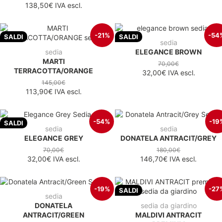
138,50€
IVA escl.
-21%
-54
SALDI
SALDI
sedia
sedia
ELEGANCE BROWN
MARTI
70,00€
TERRACOTTA/ORANGE
32,00€
IVA escl.
145,00€
113,90€
IVA escl.
-54%
-19
SALDI
sedia
sedia
ELEGANCE GREY
DONATELA ANTRACIT/GREY
70,00€
180,00€
32,00€
IVA escl.
146,70€
IVA escl.
-19%
-27
SALDI
sedia
DONATELA
sedia da giardino
ANTRACIT/GREEN
MALDIVI ANTRACIT