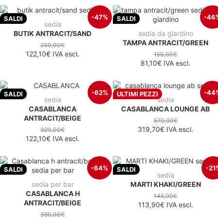
-47%
-46
SALDI
SALDI
sedia
BUTIK ANTRACIT/SAND
sedia da giardino
TAMPA ANTRACIT/GREEN
230,00€
122,10€
IVA escl.
150,00€
81,10€
IVA escl.
-62%
-44
SALDI
ULTIMI PEZZI
sedia
sedia
CASABLANCA
CASABLANCA LOUNGE AB
ANTRACIT/BEIGE
570,00€
319,70€
IVA escl.
320,00€
122,10€
IVA escl.
-64%
-21
SALDI
SALDI
sedia
sedia per bar
MARTI KHAKI/GREEN
CASABLANCA H
145,00€
ANTRACIT/BEIGE
113,90€
IVA escl.
380,00€