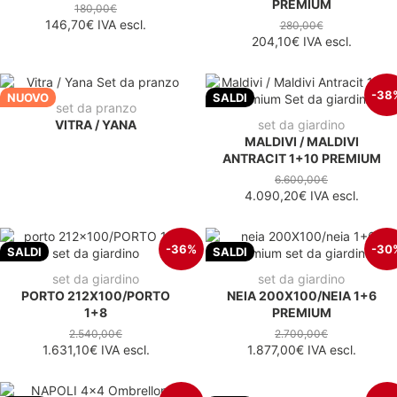
PREMIUM
180,00€
146,70€
IVA escl.
280,00€
204,10€
IVA escl.
-38
NUOVO
SALDI
set da pranzo
VITRA / YANA
set da giardino
MALDIVI / MALDIVI
ANTRACIT 1+10 PREMIUM
6.600,00€
4.090,20€
IVA escl.
-36%
-30
SALDI
SALDI
set da giardino
set da giardino
PORTO 212X100/PORTO
NEIA 200X100/NEIA 1+6
1+8
PREMIUM
2.540,00€
2.700,00€
1.631,10€
IVA escl.
1.877,00€
IVA escl.