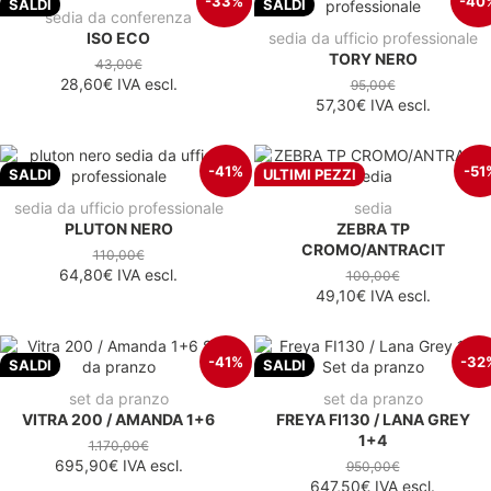
-33%
-40
SALDI
SALDI
sedia da conferenza
ISO ECO
sedia da ufficio professionale
TORY NERO
43,00€
28,60€
IVA escl.
95,00€
57,30€
IVA escl.
-41%
-51
SALDI
ULTIMI PEZZI
sedia da ufficio professionale
sedia
PLUTON NERO
ZEBRA TP
CROMO/ANTRACIT
110,00€
64,80€
IVA escl.
100,00€
49,10€
IVA escl.
-41%
-32
SALDI
SALDI
set da pranzo
set da pranzo
VITRA 200 / AMANDA 1+6
FREYA FI130 / LANA GREY
1+4
1.170,00€
695,90€
IVA escl.
950,00€
647,50€
IVA escl.