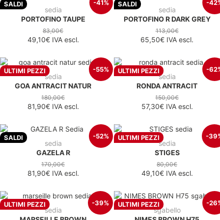
-41%
-42
SALDI
SALDI
sedia
sedia
PORTOFINO TAUPE
PORTOFINO R DARK GREY
83,00€
113,00€
49,10€
IVA escl.
65,50€
IVA escl.
-55%
-62
ULTIMI PEZZI
ULTIMI PEZZI
sedia
sedia
GOA ANTRACIT NATUR
RONDA ANTRACIT
180,00€
150,00€
81,90€
IVA escl.
57,30€
IVA escl.
-52%
-39
SALDI
ULTIMI PEZZI
sedia
sedia
GAZELA R
STIGES
170,00€
80,00€
81,90€
IVA escl.
49,10€
IVA escl.
-39%
-26
ULTIMI PEZZI
ULTIMI PEZZI
sedia
sgabello
MARSEILLE BROWN
NIMES BROWN H75