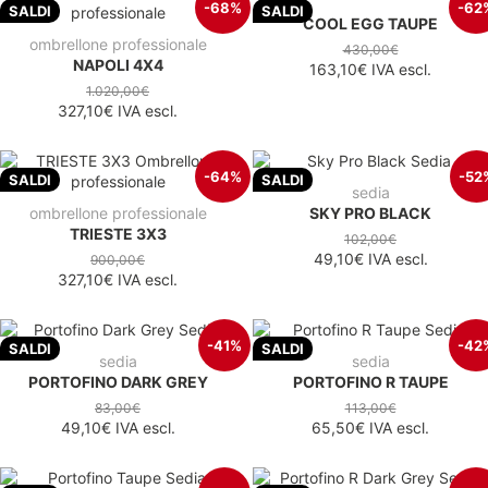
-68%
-62
SALDI
SALDI
COOL EGG TAUPE
ombrellone professionale
430,00€
NAPOLI 4X4
163,10€
IVA escl.
1.020,00€
327,10€
IVA escl.
-64%
-52
SALDI
SALDI
sedia
ombrellone professionale
SKY PRO BLACK
TRIESTE 3X3
102,00€
49,10€
IVA escl.
900,00€
327,10€
IVA escl.
-41%
-42
SALDI
SALDI
sedia
sedia
PORTOFINO DARK GREY
PORTOFINO R TAUPE
83,00€
113,00€
49,10€
IVA escl.
65,50€
IVA escl.