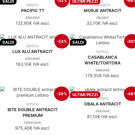
-52%
-66
SALDI
ULTIMI PEZZI
lettino
tavolino
PACIFIC TT
MORJE ANTRACIT
256,00€
95,00€
122,90€
IVA escl.
32,70€
IVA escl.
-53%
-50
SALDI
SALDI
lettino
LUX ALU ANTRACIT
lettino
CASABLANCA
350,00€
WHITE/TORTORA
163,10€
IVA escl.
358,00€
179,50€
IVA escl.
-39%
-48
ULTIMI PEZZI
lettino
lettino
OBALA ANTRACIT
BITE DOUBLE ANTRACIT
155,00€
PREMIUM
81,10€
IVA escl.
1.600,00€
975,40€
IVA escl.