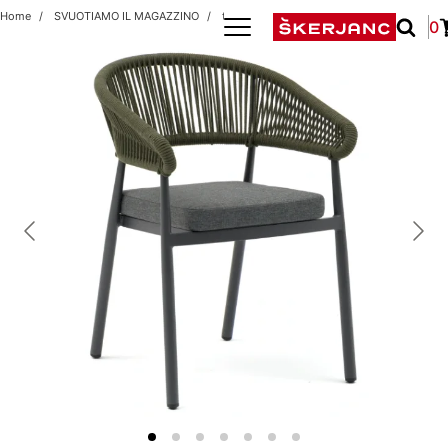
Home
SVUOTIAMO IL MAGAZZINO
tampa antracit/green
0