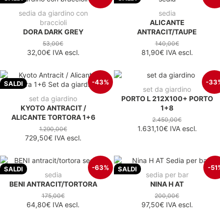
sedia da giardino con
sedia
braccioli
ALICANTE
DORA DARK GREY
ANTRACIT/TAUPE
53,00€
140,00€
32,00€
IVA escl.
81,90€
IVA escl.
-43%
-33
SALDI
set da giardino
set da giardino
PORTO L 212X100+ PORTO
KYOTO ANTRACIT /
1+8
ALICANTE TORTORA 1+6
2.450,00€
1.631,10€
IVA escl.
1.290,00€
729,50€
IVA escl.
-63%
-51
SALDI
SALDI
sedia
sedia per bar
BENI ANTRACIT/TORTORA
NINA H AT
175,00€
200,00€
64,80€
IVA escl.
97,50€
IVA escl.