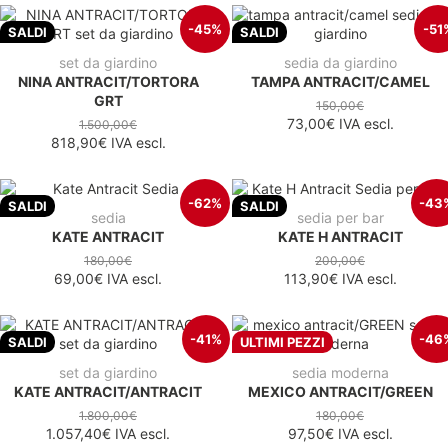
-45%
-51
SALDI
SALDI
set da giardino
sedia da giardino
NINA ANTRACIT/TORTORA
TAMPA ANTRACIT/CAMEL
GRT
150,00€
73,00€
IVA escl.
1.500,00€
818,90€
IVA escl.
-62%
-43
SALDI
SALDI
sedia
sedia per bar
KATE ANTRACIT
KATE H ANTRACIT
180,00€
200,00€
69,00€
IVA escl.
113,90€
IVA escl.
-41%
-46
SALDI
ULTIMI PEZZI
set da giardino
sedia moderna
KATE ANTRACIT/ANTRACIT
MEXICO ANTRACIT/GREEN
1.800,00€
180,00€
1.057,40€
IVA escl.
97,50€
IVA escl.