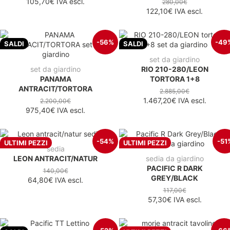
105,70€
IVA escl.
280,00€
122,10€
IVA escl.
-56%
-49
SALDI
SALDI
set da giardino
set da giardino
RIO 210-280/LEON
PANAMA
TORTORA 1+8
ANTRACIT/TORTORA
2.885,00€
1.467,20€
IVA escl.
2.200,00€
975,40€
IVA escl.
-54%
-51
ULTIMI PEZZI
ULTIMI PEZZI
sedia
LEON ANTRACIT/NATUR
sedia da giardino
PACIFIC R DARK
140,00€
GREY/BLACK
64,80€
IVA escl.
117,00€
57,30€
IVA escl.