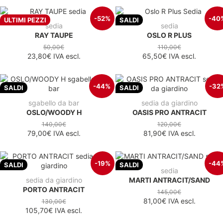
-52%
-40
ULTIMI PEZZI
SALDI
sedia
sedia
RAY TAUPE
OSLO R PLUS
50,00€
110,00€
23,80€
IVA escl.
65,50€
IVA escl.
-44%
-32
SALDI
SALDI
sgabello da bar
sedia da giardino
OSLO/WOODY H
OASIS PRO ANTRACIT
140,00€
120,00€
79,00€
IVA escl.
81,90€
IVA escl.
-19%
-44
SALDI
SALDI
sedia
sedia da giardino
MARTI ANTRACIT/SAND
PORTO ANTRACIT
145,00€
81,00€
IVA escl.
130,00€
105,70€
IVA escl.