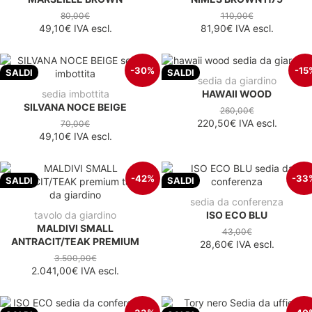
80,00€
110,00€
49,10€
IVA escl.
81,90€
IVA escl.
-30%
-15
SALDI
SALDI
sedia da giardino
sedia imbottita
HAWAII WOOD
SILVANA NOCE BEIGE
260,00€
220,50€
IVA escl.
70,00€
49,10€
IVA escl.
-42%
-33
SALDI
SALDI
sedia da conferenza
tavolo da giardino
ISO ECO BLU
MALDIVI SMALL
43,00€
ANTRACIT/TEAK PREMIUM
28,60€
IVA escl.
3.500,00€
2.041,00€
IVA escl.