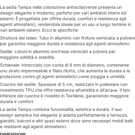
La sedia Tampa nella colorazione antracite/verde presenta un
design elegante e moderno, perfetto per vari ambienti interni ed
esterni. È progettata per offrire durata, comfort e resistenza agli
agenti atmosferici, rendendola ideale per un uso a lungo termine in
vari ambienti esterni. Ecco le specifiche:
Struttura del telaio: Tubo in alluminio con finitura verniciata a polvere
per garantire maggiore durata e resistenza agli agenti atmosferici.
Sedile: Listoni in alluminio anch'essi verniciati a polvere per
maggiore solidità e stabilità.
Schienale: Intrecciato con corda di 6 mm di diametro, contenente
uno strato impermeabile e filato ritorto, che aumenta la durata e la
protezione contro gli agenti atmosferici come pioggia e umidità.
Cuscino del sedile: Spessore di 5 cm, realizzato in poliestere con
rivestimento TPU che offre resistenza all'umidità e all'acqua. Il lato
inferiore del cuscino è rivestito in Textilene, garantendo maggiore
durata e comfort.
La sedia Tampa combina funzionalità, estetica e durata. Il suo
design semplice ma elegante si adatta perfettamente a terrazze,
giardini, balconi e altri spazi esterni dove sono necessari mobili belli
e resistenti agli agenti atmosferici.
DIMENSIONI: