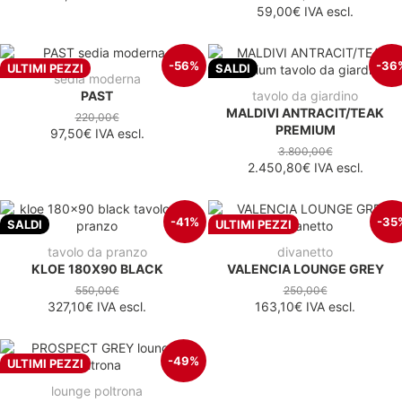
59,00€
IVA escl.
-56%
-36
ULTIMI PEZZI
SALDI
sedia moderna
PAST
tavolo da giardino
MALDIVI ANTRACIT/TEAK
220,00€
PREMIUM
97,50€
IVA escl.
3.800,00€
2.450,80€
IVA escl.
-41%
-35
SALDI
ULTIMI PEZZI
tavolo da pranzo
divanetto
KLOE 180X90 BLACK
VALENCIA LOUNGE GREY
550,00€
250,00€
327,10€
IVA escl.
163,10€
IVA escl.
-49%
ULTIMI PEZZI
lounge poltrona