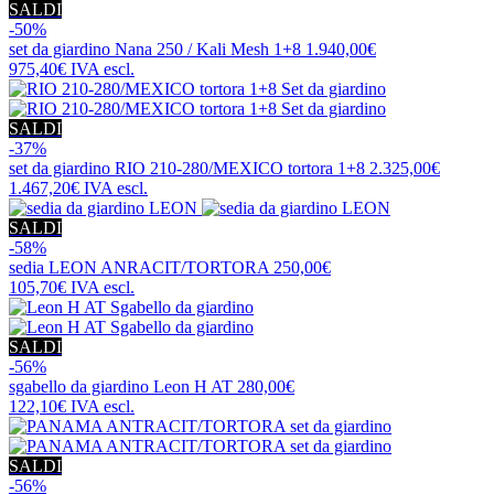
SALDI
-50%
set da giardino
Nana 250 / Kali Mesh 1+8
1.940,00€
975,40€
IVA escl.
SALDI
-37%
set da giardino
RIO 210-280/MEXICO tortora 1+8
2.325,00€
1.467,20€
IVA escl.
SALDI
-58%
sedia
LEON ANRACIT/TORTORA
250,00€
105,70€
IVA escl.
SALDI
-56%
sgabello da giardino
Leon H AT
280,00€
122,10€
IVA escl.
SALDI
-56%