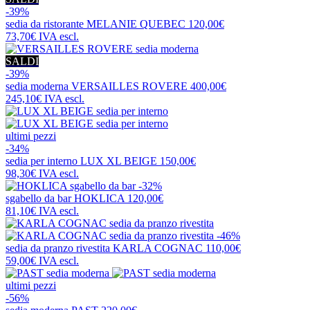
-39%
sedia da ristorante
MELANIE QUEBEC
120,00€
73,70€
IVA escl.
SALDI
-39%
sedia moderna
VERSAILLES ROVERE
400,00€
245,10€
IVA escl.
ultimi pezzi
-34%
sedia per interno
LUX XL BEIGE
150,00€
98,30€
IVA escl.
-32%
sgabello da bar
HOKLICA
120,00€
81,10€
IVA escl.
-46%
sedia da pranzo rivestita
KARLA COGNAC
110,00€
59,00€
IVA escl.
ultimi pezzi
-56%