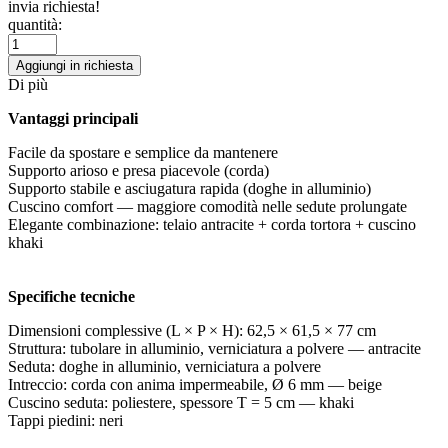
invia richiesta!
quantità:
Aggiungi in richiesta
Di più
Vantaggi principali
Facile da spostare e semplice da mantenere
Supporto arioso e presa piacevole (corda)
Supporto stabile e asciugatura rapida (doghe in alluminio)
Cuscino comfort — maggiore comodità nelle sedute prolungate
Elegante combinazione: telaio antracite + corda tortora + cuscino
khaki
Specifiche tecniche
Dimensioni complessive (L × P × H): 62,5 × 61,5 × 77 cm
Struttura: tubolare in alluminio, verniciatura a polvere — antracite
Seduta: doghe in alluminio, verniciatura a polvere
Intreccio: corda con anima impermeabile, Ø 6 mm — beige
Cuscino seduta: poliestere, spessore T = 5 cm — khaki
Tappi piedini: neri