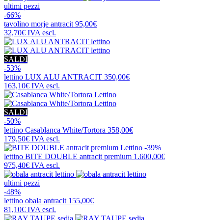
ultimi pezzi
-66%
tavolino
morje antracit
95,00€
32,70€
IVA escl.
SALDI
-53%
lettino
LUX ALU ANTRACIT
350,00€
163,10€
IVA escl.
SALDI
-50%
lettino
Casablanca White/Tortora
358,00€
179,50€
IVA escl.
-39%
lettino
BITE DOUBLE antracit premium
1.600,00€
975,40€
IVA escl.
ultimi pezzi
-48%
lettino
obala antracit
155,00€
81,10€
IVA escl.