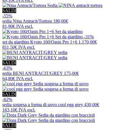
49,10€
IVA escl.
SALDI
-55%
sedia
Nina Antracit/Tortora
180,00€
81,90€
IVA escl.
-31%
set da giardino
Kyoto 160/Oasis Pro 1+6
1.170,00€
811,50€
IVA escl.
SALDI
-63%
sedia
BENI ANTRACIT/GREY
175,00€
64,80€
IVA escl.
SALDI
-62%
sedia sospesa a forma di uovo
cool egg grey
430,00€
163,10€
IVA escl.
SALDI