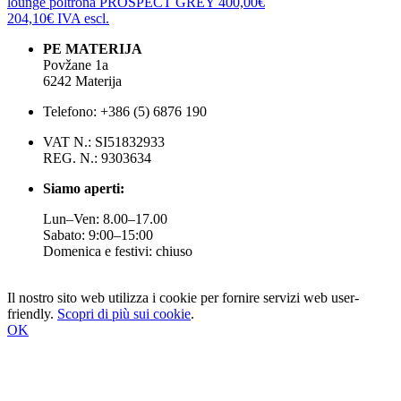
lounge poltrona
PROSPECT GREY
400,00€
204,10€
IVA escl.
PE MATERIJA
Povžane 1a
6242 Materija
Telefono: +386 (5) 6876 190
VAT N.: SI51832933
REG. N.: 9303634
Siamo aperti:
Lun–Ven: 8.00–17.00
Sabato: 9:00–15:00
Domenica e festivi: chiuso
Il nostro sito web utilizza i cookie per fornire servizi web user-
friendly.
Scopri di più sui cookie
.
OK