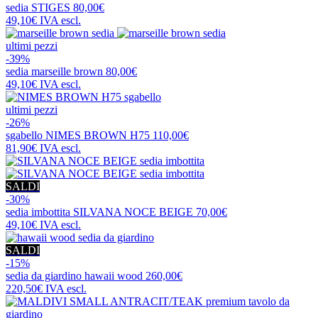
sedia
STIGES
80,00€
49,10€
IVA escl.
ultimi pezzi
-39%
sedia
marseille brown
80,00€
49,10€
IVA escl.
ultimi pezzi
-26%
sgabello
NIMES BROWN H75
110,00€
81,90€
IVA escl.
SALDI
-30%
sedia imbottita
SILVANA NOCE BEIGE
70,00€
49,10€
IVA escl.
SALDI
-15%
sedia da giardino
hawaii wood
260,00€
220,50€
IVA escl.