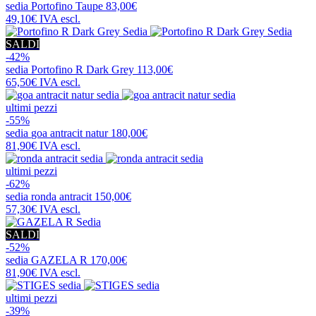
sedia
Portofino Taupe
83,00€
49,10€
IVA escl.
SALDI
-42%
sedia
Portofino R Dark Grey
113,00€
65,50€
IVA escl.
ultimi pezzi
-55%
sedia
goa antracit natur
180,00€
81,90€
IVA escl.
ultimi pezzi
-62%
sedia
ronda antracit
150,00€
57,30€
IVA escl.
SALDI
-52%
sedia
GAZELA R
170,00€
81,90€
IVA escl.
ultimi pezzi
-39%