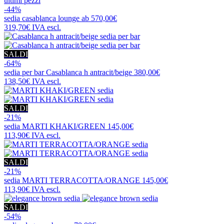
ultimi pezzi
-44%
sedia
casablanca lounge ab
570,00€
319,70€
IVA escl.
SALDI
-64%
sedia per bar
Casablanca h antracit/beige
380,00€
138,50€
IVA escl.
SALDI
-21%
sedia
MARTI KHAKI/GREEN
145,00€
113,90€
IVA escl.
SALDI
-21%
sedia
MARTI TERRACOTTA/ORANGE
145,00€
113,90€
IVA escl.
SALDI
-54%