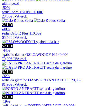
ultimi pezzi
-52%
sedia
RAY TAUPE
50,00€
23,80€
IVA escl.
SALDI
-40%
sedia
Oslo R Plus
110,00€
65,50€
IVA escl.
SALDI
-44%
sgabello da bar
OSLO/WOODY H
140,00€
79,00€
IVA escl.
SALDI
-32%
sedia da giardino
OASIS PRO ANTRACIT
120,00€
81,90€
IVA escl.
SALDI
-19%
sedia da giardino
PORTO ANTRACIT
130,00€