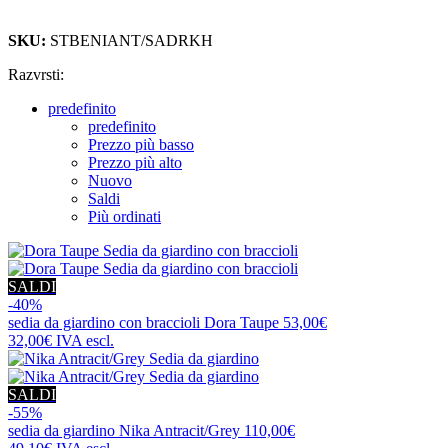
SKU:
STBENIANT/SADRKH
Razvrsti:
predefinito
predefinito
Prezzo più basso
Prezzo più alto
Nuovo
Saldi
Più ordinati
SALDI
-40%
sedia da giardino con braccioli
Dora Taupe
53,00€
32,00€
IVA escl.
SALDI
-55%
sedia da giardino
Nika Antracit/Grey
110,00€