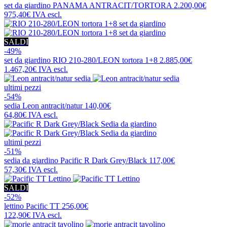
set da giardino
PANAMA ANTRACIT/TORTORA
2.200,00€
975,40€
IVA escl.
SALDI
-49%
set da giardino
RIO 210-280/LEON tortora 1+8
2.885,00€
1.467,20€
IVA escl.
ultimi pezzi
-54%
sedia
Leon antracit/natur
140,00€
64,80€
IVA escl.
ultimi pezzi
-51%
sedia da giardino
Pacific R Dark Grey/Black
117,00€
57,30€
IVA escl.
SALDI
-52%
lettino
Pacific TT
256,00€
122,90€
IVA escl.