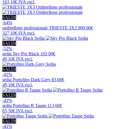
163,10€
IVA escl.
SALDI
-64%
ombrellone professionale
TRIESTE 3X3
900,00€
327,10€
IVA escl.
SALDI
-52%
sedia
Sky Pro Black
102,00€
49,10€
IVA escl.
SALDI
-41%
sedia
Portofino Dark Grey
83,00€
49,10€
IVA escl.
SALDI
-42%
sedia
Portofino R Taupe
113,00€
65,50€
IVA escl.
SALDI
-41%