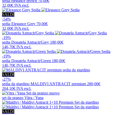
sedia
elegance brown
70,00€
32,00€
IVA escl.
SALDI
-54%
sedia
Elegance Grey
70,00€
32,00€
IVA escl.
-19%
sedia
Donatela Antracit/Grey
180,00€
146,70€
IVA escl.
-19%
sedia
Donatela Antracit/Green
180,00€
146,70€
IVA escl.
SALDI
-27%
sedia da giardino
MALDIVI ANTRACIT premium
280,00€
204,10€
IVA escl.
nuovo
set da pranzo
Vitra / Yana
SALDI