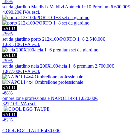
-38%
set da giardino
Maldivi / Maldivi Antracit 1+10 Premium
6.600,00€
4.090,20€
IVA escl.
SALDI
-36%
set da giardino
porto 212x100/PORTO 1+8
2.540,00€
1.631,10€
IVA escl.
SALDI
-30%
set da giardino
neia 200X100/neia 1+6 premium
2.700,00€
1.877,00€
IVA escl.
SALDI
-68%
ombrellone professionale
NAPOLI 4x4
1.020,00€
327,10€
IVA escl.
SALDI
-62%
COOL EGG TAUPE
430,00€