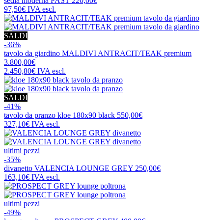
sedia moderna
PAST
220,00€
97,50€
IVA escl.
SALDI
-36%
tavolo da giardino
MALDIVI ANTRACIT/TEAK premium
3.800,00€
2.450,80€
IVA escl.
SALDI
-41%
tavolo da pranzo
kloe 180x90 black
550,00€
327,10€
IVA escl.
ultimi pezzi
-35%
divanetto
VALENCIA LOUNGE GREY
250,00€
163,10€
IVA escl.
ultimi pezzi
-49%