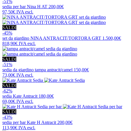
-51%
sedia per bar
Nina H AT
200,00€
97,50€
IVA escl.
SALDI
-45%
set da giardino
NINA ANTRACIT/TORTORA GRT
1.500,00€
818,90€
IVA escl.
SALDI
-51%
sedia da giardino
tampa antracit/camel
150,00€
73,00€
IVA escl.
SALDI
-62%
sedia
Kate Antracit
180,00€
69,00€
IVA escl.
SALDI
-43%
sedia per bar
Kate H Antracit
200,00€
113,90€
IVA escl.