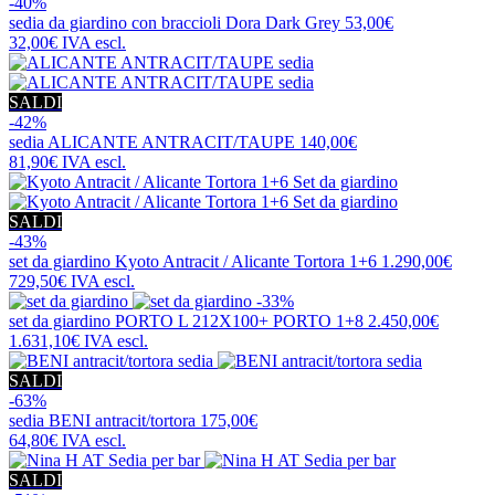
-40%
sedia da giardino con braccioli
Dora Dark Grey
53,00€
32,00€
IVA escl.
SALDI
-42%
sedia
ALICANTE ANTRACIT/TAUPE
140,00€
81,90€
IVA escl.
SALDI
-43%
set da giardino
Kyoto Antracit / Alicante Tortora 1+6
1.290,00€
729,50€
IVA escl.
-33%
set da giardino
PORTO L 212X100+ PORTO 1+8
2.450,00€
1.631,10€
IVA escl.
SALDI
-63%
sedia
BENI antracit/tortora
175,00€
64,80€
IVA escl.
SALDI