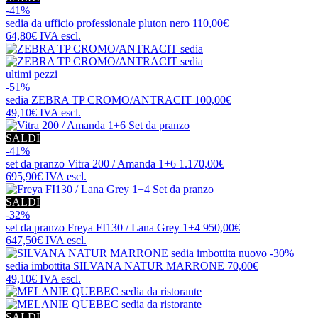
-41%
sedia da ufficio professionale
pluton nero
110,00€
64,80€
IVA escl.
ultimi pezzi
-51%
sedia
ZEBRA TP CROMO/ANTRACIT
100,00€
49,10€
IVA escl.
SALDI
-41%
set da pranzo
Vitra 200 / Amanda 1+6
1.170,00€
695,90€
IVA escl.
SALDI
-32%
set da pranzo
Freya FI130 / Lana Grey 1+4
950,00€
647,50€
IVA escl.
nuovo
-30%
sedia imbottita
SILVANA NATUR MARRONE
70,00€
49,10€
IVA escl.
SALDI