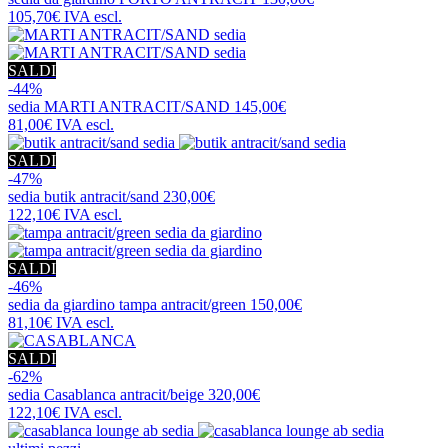
105,70€
IVA escl.
SALDI
-44%
sedia
MARTI ANTRACIT/SAND
145,00€
81,00€
IVA escl.
SALDI
-47%
sedia
butik antracit/sand
230,00€
122,10€
IVA escl.
SALDI
-46%
sedia da giardino
tampa antracit/green
150,00€
81,10€
IVA escl.
SALDI
-62%
sedia
Casablanca antracit/beige
320,00€
122,10€
IVA escl.