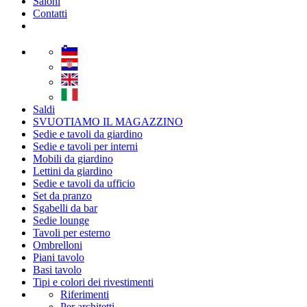
Saloni
Contatti
Saldi
SVUOTIAMO IL MAGAZZINO
Sedie e tavoli da giardino
Sedie e tavoli per interni
Mobili da giardino
Lettini da giardino
Sedie e tavoli da ufficio
Set da pranzo
Sgabelli da bar
Sedie lounge
Tavoli per esterno
Ombrelloni
Piani tavolo
Basi tavolo
Tipi e colori dei rivestimenti
Riferimenti
Per architetti