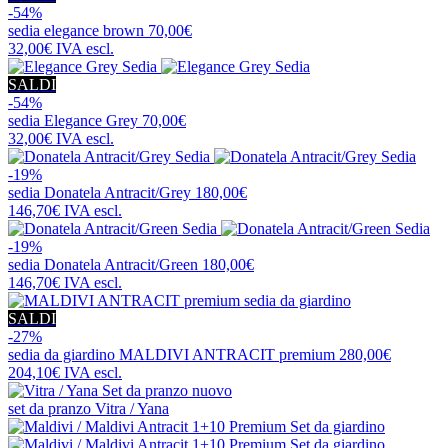
-54%
sedia
elegance brown
70,00€
32,00€
IVA escl.
SALDI
-54%
sedia
Elegance Grey
70,00€
32,00€
IVA escl.
-19%
sedia
Donatela Antracit/Grey
180,00€
146,70€
IVA escl.
-19%
sedia
Donatela Antracit/Green
180,00€
146,70€
IVA escl.
SALDI
-27%
sedia da giardino
MALDIVI ANTRACIT premium
280,00€
204,10€
IVA escl.
nuovo
set da pranzo
Vitra / Yana