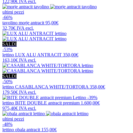
122,90€
IVA escl.
ultimi pezzi
-66%
tavolino
morje antracit
95,00€
32,70€
IVA escl.
SALDI
-53%
lettino
LUX ALU ANTRACIT
350,00€
163,10€
IVA escl.
SALDI
-50%
lettino
CASABLANCA WHITE/TORTORA
358,00€
179,50€
IVA escl.
-39%
lettino
BITE DOUBLE antracit premium
1.600,00€
975,40€
IVA escl.
ultimi pezzi
-48%
lettino
obala antracit
155,00€