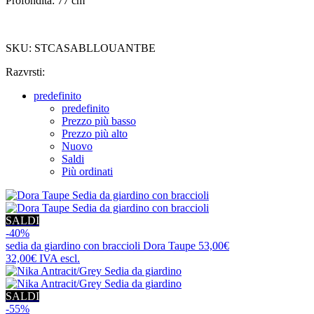
Profondità: 77 cm
SKU: STCASABLLOUANTBE
Razvrsti:
predefinito
predefinito
Prezzo più basso
Prezzo più alto
Nuovo
Saldi
Più ordinati
SALDI
-40%
sedia da giardino con braccioli
Dora Taupe
53,00€
32,00€
IVA escl.
SALDI
-55%