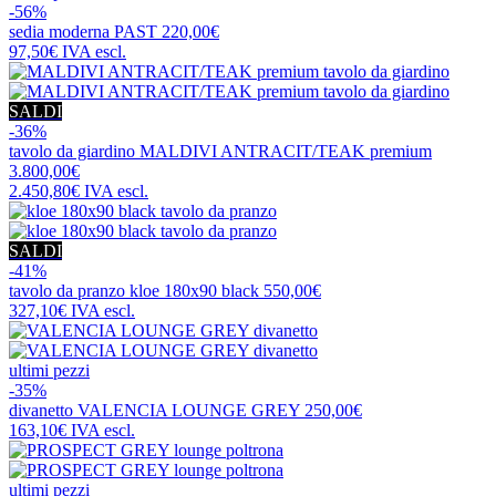
-56%
sedia moderna
PAST
220,00€
97,50€
IVA escl.
SALDI
-36%
tavolo da giardino
MALDIVI ANTRACIT/TEAK premium
3.800,00€
2.450,80€
IVA escl.
SALDI
-41%
tavolo da pranzo
kloe 180x90 black
550,00€
327,10€
IVA escl.
ultimi pezzi
-35%
divanetto
VALENCIA LOUNGE GREY
250,00€
163,10€
IVA escl.
ultimi pezzi