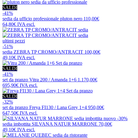
SALDI
-41%
sedia da ufficio professionale
pluton nero
110,00€
64,80€
IVA escl.
ultimi pezzi
-51%
sedia
ZEBRA TP CROMO/ANTRACIT
100,00€
49,10€
IVA escl.
SALDI
-41%
set da pranzo
Vitra 200 / Amanda 1+6
1.170,00€
695,90€
IVA escl.
SALDI
-32%
set da pranzo
Freya FI130 / Lana Grey 1+4
950,00€
647,50€
IVA escl.
nuovo
-30%
sedia imbottita
SILVANA NATUR MARRONE
70,00€
49,10€
IVA escl.