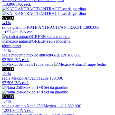
113,90€
IVA escl.
SALDI
-41%
set da giardino
KATE ANTRACIT/ANTRACIT
1.800,00€
1.057,40€
IVA escl.
ultimi pezzi
-46%
sedia moderna
mexico antracit/GREEN
180,00€
97,50€
IVA escl.
SALDI
-46%
sedia
Mexico Antracit/Taupe
180,00€
97,50€
IVA escl.
SALDI
-54%
set da giardino
Nana 250/Mexico 1+8
2.660,00€
1.221,30€
IVA escl.