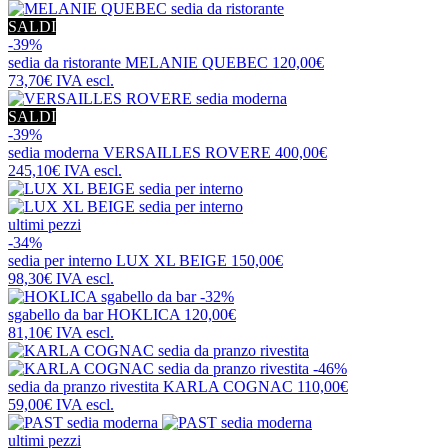
SALDI
-39%
sedia da ristorante
MELANIE QUEBEC
120,00€
73,70€
IVA escl.
SALDI
-39%
sedia moderna
VERSAILLES ROVERE
400,00€
245,10€
IVA escl.
ultimi pezzi
-34%
sedia per interno
LUX XL BEIGE
150,00€
98,30€
IVA escl.
-32%
sgabello da bar
HOKLICA
120,00€
81,10€
IVA escl.
-46%
sedia da pranzo rivestita
KARLA COGNAC
110,00€
59,00€
IVA escl.
ultimi pezzi