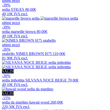
ultimi pezzi
-39%
sedia
STIGES
80,00€
49,10€
IVA escl.
ultimi pezzi
-39%
sedia
marseille brown
80,00€
49,10€
IVA escl.
ultimi pezzi
-26%
sgabello
NIMES BROWN H75
110,00€
81,90€
IVA escl.
SALDI
-30%
sedia imbottita
SILVANA NOCE BEIGE
70,00€
49,10€
IVA escl.
SALDI
-15%
sedia da giardino
hawaii wood
260,00€
220,50€
IVA escl.