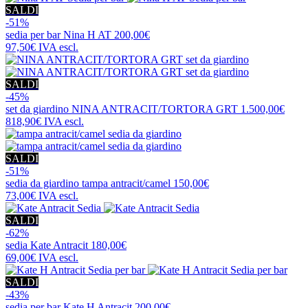
SALDI
-51%
sedia per bar
Nina H AT
200,00€
97,50€
IVA escl.
SALDI
-45%
set da giardino
NINA ANTRACIT/TORTORA GRT
1.500,00€
818,90€
IVA escl.
SALDI
-51%
sedia da giardino
tampa antracit/camel
150,00€
73,00€
IVA escl.
SALDI
-62%
sedia
Kate Antracit
180,00€
69,00€
IVA escl.
SALDI
-43%
sedia per bar
Kate H Antracit
200,00€