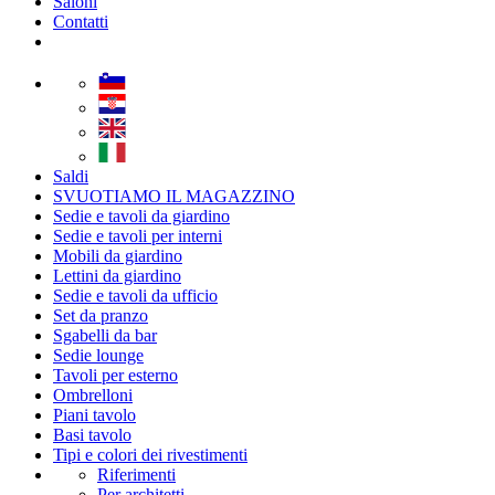
Saloni
Contatti
Saldi
SVUOTIAMO IL MAGAZZINO
Sedie e tavoli da giardino
Sedie e tavoli per interni
Mobili da giardino
Lettini da giardino
Sedie e tavoli da ufficio
Set da pranzo
Sgabelli da bar
Sedie lounge
Tavoli per esterno
Ombrelloni
Piani tavolo
Basi tavolo
Tipi e colori dei rivestimenti
Riferimenti
Per architetti