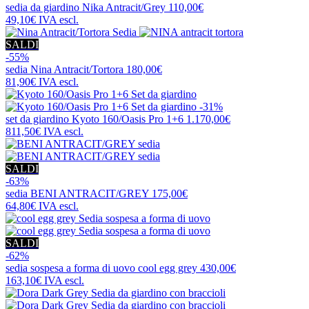
sedia da giardino
Nika Antracit/Grey
110,00€
49,10€
IVA escl.
SALDI
-55%
sedia
Nina Antracit/Tortora
180,00€
81,90€
IVA escl.
-31%
set da giardino
Kyoto 160/Oasis Pro 1+6
1.170,00€
811,50€
IVA escl.
SALDI
-63%
sedia
BENI ANTRACIT/GREY
175,00€
64,80€
IVA escl.
SALDI
-62%
sedia sospesa a forma di uovo
cool egg grey
430,00€
163,10€
IVA escl.