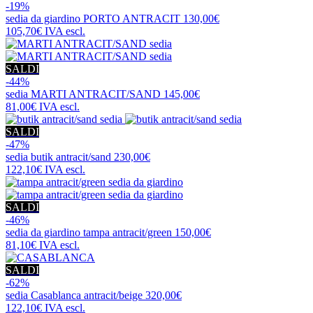
-19%
sedia da giardino
PORTO ANTRACIT
130,00€
105,70€
IVA escl.
SALDI
-44%
sedia
MARTI ANTRACIT/SAND
145,00€
81,00€
IVA escl.
SALDI
-47%
sedia
butik antracit/sand
230,00€
122,10€
IVA escl.
SALDI
-46%
sedia da giardino
tampa antracit/green
150,00€
81,10€
IVA escl.
SALDI
-62%
sedia
Casablanca antracit/beige
320,00€
122,10€
IVA escl.