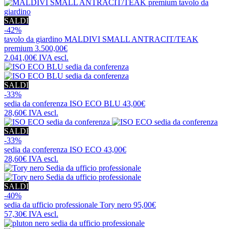
SALDI
-42%
tavolo da giardino
MALDIVI SMALL ANTRACIT/TEAK
premium
3.500,00€
2.041,00€
IVA escl.
SALDI
-33%
sedia da conferenza
ISO ECO BLU
43,00€
28,60€
IVA escl.
SALDI
-33%
sedia da conferenza
ISO ECO
43,00€
28,60€
IVA escl.
SALDI
-40%
sedia da ufficio professionale
Tory nero
95,00€
57,30€
IVA escl.