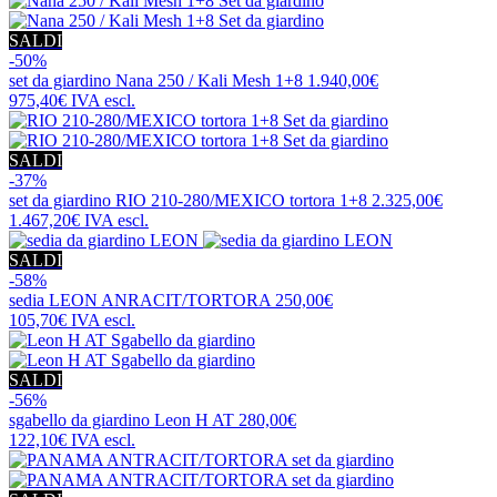
SALDI
-50%
set da giardino
Nana 250 / Kali Mesh 1+8
1.940,00€
975,40€
IVA escl.
SALDI
-37%
set da giardino
RIO 210-280/MEXICO tortora 1+8
2.325,00€
1.467,20€
IVA escl.
SALDI
-58%
sedia
LEON ANRACIT/TORTORA
250,00€
105,70€
IVA escl.
SALDI
-56%
sgabello da giardino
Leon H AT
280,00€
122,10€
IVA escl.