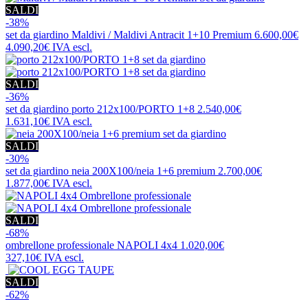
SALDI
-38%
set da giardino
Maldivi / Maldivi Antracit 1+10 Premium
6.600,00€
4.090,20€
IVA escl.
SALDI
-36%
set da giardino
porto 212x100/PORTO 1+8
2.540,00€
1.631,10€
IVA escl.
SALDI
-30%
set da giardino
neia 200X100/neia 1+6 premium
2.700,00€
1.877,00€
IVA escl.
SALDI
-68%
ombrellone professionale
NAPOLI 4x4
1.020,00€
327,10€
IVA escl.
SALDI
-62%