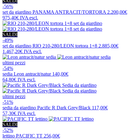
SALDI
-56%
set da giardino
PANAMA ANTRACIT/TORTORA
2.200,00€
975,40€
IVA escl.
SALDI
-49%
set da giardino
RIO 210-280/LEON tortora 1+8
2.885,00€
1.467,20€
IVA escl.
ultimi pezzi
-54%
sedia
Leon antracit/natur
140,00€
64,80€
IVA escl.
ultimi pezzi
-51%
sedia da giardino
Pacific R Dark Grey/Black
117,00€
57,30€
IVA escl.
SALDI
-52%
lettino
PACIFIC TT
256,00€