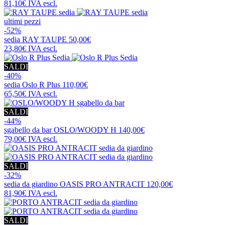
81,10€
IVA escl.
ultimi pezzi
-52%
sedia
RAY TAUPE
50,00€
23,80€
IVA escl.
SALDI
-40%
sedia
Oslo R Plus
110,00€
65,50€
IVA escl.
SALDI
-44%
sgabello da bar
OSLO/WOODY H
140,00€
79,00€
IVA escl.
SALDI
-32%
sedia da giardino
OASIS PRO ANTRACIT
120,00€
81,90€
IVA escl.
SALDI