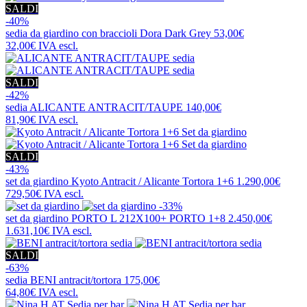
SALDI
-40%
sedia da giardino con braccioli
Dora Dark Grey
53,00€
32,00€
IVA escl.
SALDI
-42%
sedia
ALICANTE ANTRACIT/TAUPE
140,00€
81,90€
IVA escl.
SALDI
-43%
set da giardino
Kyoto Antracit / Alicante Tortora 1+6
1.290,00€
729,50€
IVA escl.
-33%
set da giardino
PORTO L 212X100+ PORTO 1+8
2.450,00€
1.631,10€
IVA escl.
SALDI
-63%
sedia
BENI antracit/tortora
175,00€
64,80€
IVA escl.