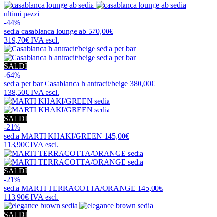
ultimi pezzi
-44%
sedia
casablanca lounge ab
570,00€
319,70€
IVA escl.
SALDI
-64%
sedia per bar
Casablanca h antracit/beige
380,00€
138,50€
IVA escl.
SALDI
-21%
sedia
MARTI KHAKI/GREEN
145,00€
113,90€
IVA escl.
SALDI
-21%
sedia
MARTI TERRACOTTA/ORANGE
145,00€
113,90€
IVA escl.
SALDI