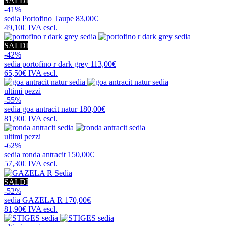
SALDI
-41%
sedia
Portofino Taupe
83,00€
49,10€
IVA escl.
SALDI
-42%
sedia
portofino r dark grey
113,00€
65,50€
IVA escl.
ultimi pezzi
-55%
sedia
goa antracit natur
180,00€
81,90€
IVA escl.
ultimi pezzi
-62%
sedia
ronda antracit
150,00€
57,30€
IVA escl.
SALDI
-52%
sedia
GAZELA R
170,00€
81,90€
IVA escl.