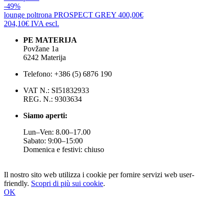
-49%
lounge poltrona
PROSPECT GREY
400,00€
204,10€
IVA escl.
PE MATERIJA
Povžane 1a
6242 Materija
Telefono: +386 (5) 6876 190
VAT N.: SI51832933
REG. N.: 9303634
Siamo aperti:
Lun–Ven: 8.00–17.00
Sabato: 9:00–15:00
Domenica e festivi: chiuso
Il nostro sito web utilizza i cookie per fornire servizi web user-
friendly.
Scopri di più sui cookie
.
OK