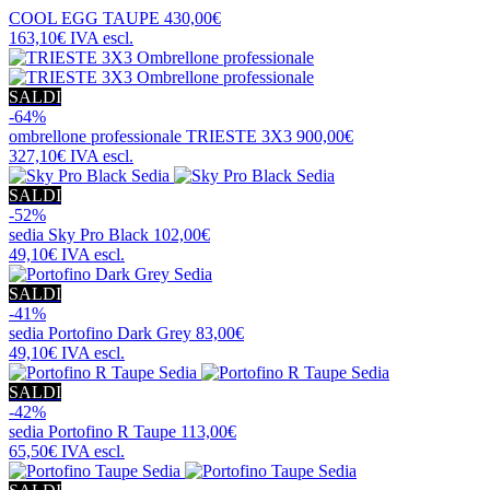
COOL EGG TAUPE
430,00€
163,10€
IVA escl.
SALDI
-64%
ombrellone professionale
TRIESTE 3X3
900,00€
327,10€
IVA escl.
SALDI
-52%
sedia
Sky Pro Black
102,00€
49,10€
IVA escl.
SALDI
-41%
sedia
Portofino Dark Grey
83,00€
49,10€
IVA escl.
SALDI
-42%
sedia
Portofino R Taupe
113,00€
65,50€
IVA escl.