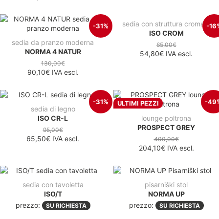
sedia con struttura cromata
-31%
-16
ISO CROM
sedia da pranzo moderna
65,00€
NORMA 4 NATUR
54,80€
IVA escl.
130,00€
90,10€
IVA escl.
-31%
-49
ULTIMI PEZZI
sedia di legno
ISO CR-L
lounge poltrona
PROSPECT GREY
95,00€
65,50€
IVA escl.
400,00€
204,10€
IVA escl.
sedia con tavoletta
pisarniški stol
ISO/T
NORMA UP
prezzo:
prezzo:
SU RICHIESTA
SU RICHIESTA