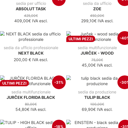
sedia per ufficio
sedia da ufficio
ABSOLUT TASK
ZOE
425,00€
450,00€
409,00€
IVA escl.
299,10€
IVA escl.
-40
ULTIMI PEZZI
sedia da ufficio professionale
sedia multifunzionale
NEXT BLACK
JURČEK - WOOD
200,00 €
IVA escl.
75,00€
45,00€
IVA escl.
-31%
-30
ULTIMI PEZZI
sedia multifunzionale
sedia da produzione
JURČEK FLORIDA BLACK
TULIP BLACK
80,00€
100,00€
54,80€
IVA escl.
69,90€
IVA escl.
-18%
-31