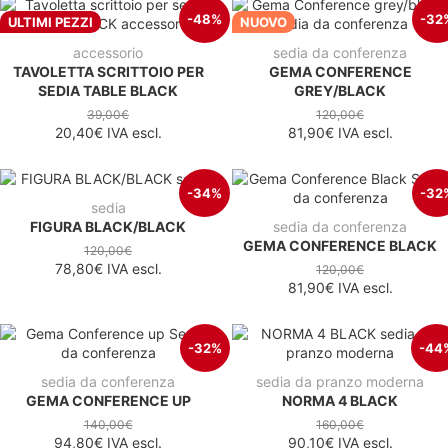
-48%
-32
ULTIMI PEZZI
NUOVO
accessorio
sedia da conferenza
TAVOLETTA SCRITTOIO PER
GEMA CONFERENCE
SEDIA TABLE BLACK
GREY/BLACK
39,00€
120,00€
20,40€
IVA escl.
81,90€
IVA escl.
-34%
-32
sedia
FIGURA BLACK/BLACK
sedia da conferenza
GEMA CONFERENCE BLACK
120,00€
78,80€
IVA escl.
120,00€
81,90€
IVA escl.
-32%
-44
sedia da conferenza
sedia da pranzo moderna
GEMA CONFERENCE UP
NORMA 4 BLACK
140,00€
160,00€
94,80€
IVA escl.
90,10€
IVA escl.