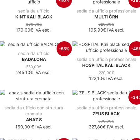
-40%
-39
sedia da ufficio
sedia da ufficio professionale
KINT KALI BLACK
MULTI ČRN
300,00€
320,00€
179,00€
IVA escl.
195,90€
IVA escl.
-55%
-45
sedia da ufficio
BADALONA
sedia da ufficio professionale
HOSPITAL KALI BLACK
550,00€
245,10€
IVA escl.
220,00€
122,10€
IVA escl.
-34
sedia da ufficio con struttura
sedia da ufficio professionale
cromata
ZEUS BLACK
ANAZ S
500,00€
160,00 €
IVA escl.
327,80€
IVA escl.