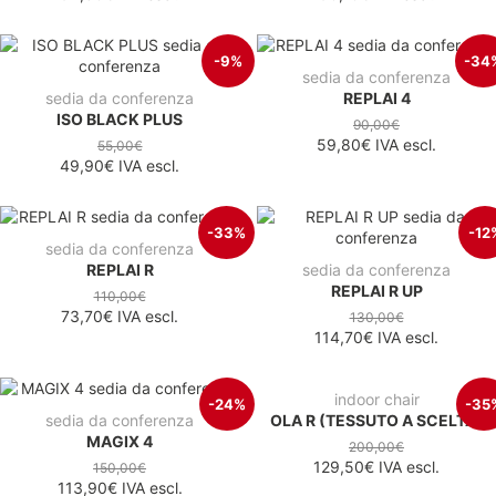
-9%
-34
sedia da conferenza
sedia da conferenza
REPLAI 4
ISO BLACK PLUS
90,00€
59,80€
IVA escl.
55,00€
49,90€
IVA escl.
-33%
-12
sedia da conferenza
REPLAI R
sedia da conferenza
REPLAI R UP
110,00€
73,70€
IVA escl.
130,00€
114,70€
IVA escl.
indoor chair
-24%
-35
sedia da conferenza
OLA R (TESSUTO A SCELTA)
MAGIX 4
200,00€
129,50€
IVA escl.
150,00€
113,90€
IVA escl.