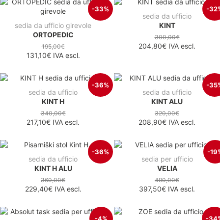
-33%
-32
sedia da ufficio
sedia da ufficio girevole
KINT
ORTOPEDIC
300,00€
204,80€
IVA escl.
195,00€
131,10€
IVA escl.
-36%
-35
sedia da ufficio
sedia da ufficio
KINT H
KINT ALU
340,00€
320,00€
217,10€
IVA escl.
208,90€
IVA escl.
-36%
-19
sedia da ufficio
sedia per ufficio
KINT H ALU
VELIA
360,00€
490,00€
229,40€
IVA escl.
397,50€
IVA escl.
-4%
-34