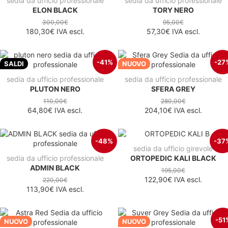
sedia da ufficio professionale
sedia da ufficio professionale
ELON BLACK
TORY NERO
300,00€
95,00€
180,30€
IVA escl.
57,30€
IVA escl.
-41%
-27
SALDI
NUOVO
sedia da ufficio professionale
sedia da ufficio professionale
PLUTON NERO
SFERA GREY
110,00€
280,00€
64,80€
IVA escl.
204,10€
IVA escl.
-48%
-37
sedia da ufficio girevole
sedia da ufficio professionale
ORTOPEDIC KALI BLACK
ADMIN BLACK
195,00€
122,90€
IVA escl.
220,00€
113,90€
IVA escl.
-51
NUOVO
NUOVO