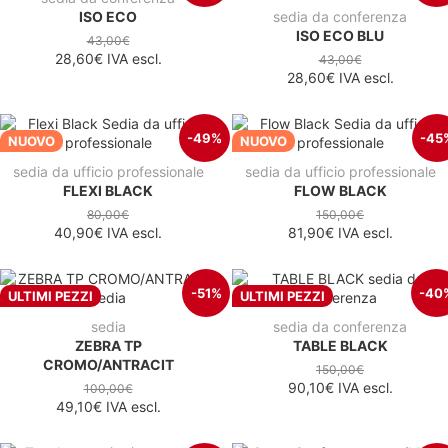
ISO ECO
sedia da conferenza
ISO ECO BLU
43,00€
28,60€
IVA escl.
43,00€
28,60€
IVA escl.
-49%
-45
NUOVO
NUOVO
sedia da ufficio professionale
sedia da ufficio professionale
FLEXI BLACK
FLOW BLACK
80,00€
150,00€
40,90€
IVA escl.
81,90€
IVA escl.
-51%
-40
ULTIMI PEZZI
ULTIMI PEZZI
sedia
sedia da conferenza
ZEBRA TP
TABLE BLACK
CROMO/ANTRACIT
150,00€
90,10€
IVA escl.
100,00€
49,10€
IVA escl.