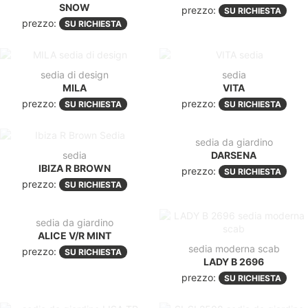
SNOW
prezzo:
SU RICHIESTA
prezzo:
SU RICHIESTA
sedia di design
sedia
MILA
VITA
prezzo:
prezzo:
SU RICHIESTA
SU RICHIESTA
sedia da giardino
sedia
DARSENA
IBIZA R BROWN
prezzo:
SU RICHIESTA
prezzo:
SU RICHIESTA
sedia da giardino
ALICE V/R MINT
sedia moderna scab
prezzo:
SU RICHIESTA
LADY B 2696
prezzo:
SU RICHIESTA