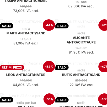
TAMPA ANTRACIT/CAMEL
180,00€
69,00€
IVA escl.
150,00€
73,00€
IVA escl.
-44%
-42
SALDI
SALDI
sedia
MARTI ANTRACIT/SAND
sedia
ALICANTE
145,00€
ANTRACIT/TAUPE
81,00€
IVA escl.
140,00€
81,90€
IVA escl.
-54%
-47
ULTIMI PEZZI
SALDI
sedia
sedia
LEON ANTRACIT/NATUR
BUTIK ANTRACIT/SAND
140,00€
230,00€
64,80€
IVA escl.
122,10€
IVA escl.
-51%
-46
SALDI
SALDI
sedia per bar
sedia