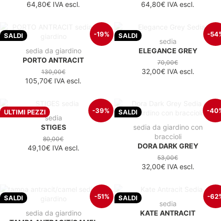
64,80€
IVA escl.
64,80€
IVA escl.
-19%
-54
SALDI
SALDI
sedia
sedia da giardino
ELEGANCE GREY
PORTO ANTRACIT
70,00€
32,00€
IVA escl.
130,00€
105,70€
IVA escl.
-39%
-40
ULTIMI PEZZI
SALDI
sedia
STIGES
sedia da giardino con
braccioli
80,00€
DORA DARK GREY
49,10€
IVA escl.
53,00€
32,00€
IVA escl.
-51%
-62
SALDI
SALDI
sedia
sedia da giardino
KATE ANTRACIT