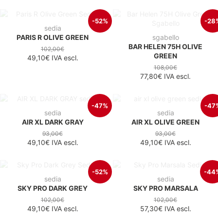
-52%
-28
sedia
PARIS R OLIVE GREEN
sgabello
BAR HELEN 75H OLIVE
102,00€
GREEN
49,10€
IVA escl.
108,00€
77,80€
IVA escl.
-47%
-47
sedia
sedia
AIR XL DARK GRAY
AIR XL OLIVE GREEN
93,00€
93,00€
49,10€
IVA escl.
49,10€
IVA escl.
-52%
-44
sedia
sedia
SKY PRO DARK GREY
SKY PRO MARSALA
102,00€
102,00€
49,10€
IVA escl.
57,30€
IVA escl.