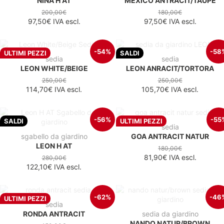
NINA H AT
MEXICO ANTRACIT/TAUPE
200,00€
180,00€
97,50€
IVA escl.
97,50€
IVA escl.
-54%
-58
ULTIMI PEZZI
SALDI
sedia
sedia
LEON WHITE/BEIGE
LEON ANRACIT/TORTORA
250,00€
250,00€
114,70€
IVA escl.
105,70€
IVA escl.
-56%
-55
SALDI
ULTIMI PEZZI
sedia
sgabello da giardino
GOA ANTRACIT NATUR
LEON H AT
180,00€
81,90€
IVA escl.
280,00€
122,10€
IVA escl.
-62%
-46
ULTIMI PEZZI
sedia
RONDA ANTRACIT
sedia da giardino
NANDO NATUR/BROWN