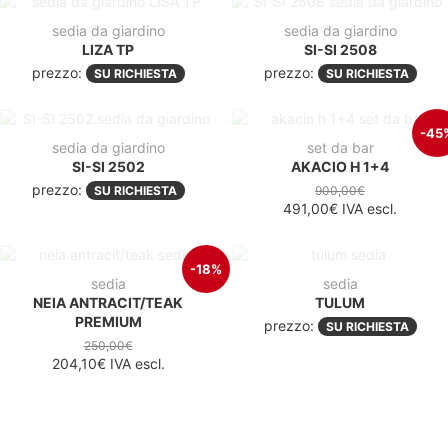
sedia da giardino
sedia da giardino
LIZA TP
SI-SI 2508
prezzo:
prezzo:
SU RICHIESTA
SU RICHIESTA
-45
sedia da giardino
set da bar
SI-SI 2502
AKACIO H 1+4
prezzo:
SU RICHIESTA
900,00€
491,00€
IVA escl.
-18%
sedia
sedia
NEIA ANTRACIT/TEAK
TULUM
PREMIUM
prezzo:
SU RICHIESTA
250,00€
204,10€
IVA escl.