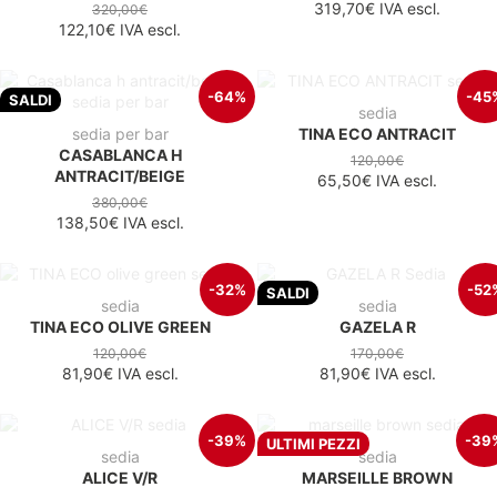
319,70€
IVA escl.
320,00€
122,10€
IVA escl.
-64%
-45
SALDI
sedia
sedia per bar
TINA ECO ANTRACIT
CASABLANCA H
120,00€
ANTRACIT/BEIGE
65,50€
IVA escl.
380,00€
138,50€
IVA escl.
-32%
-52
SALDI
sedia
sedia
TINA ECO OLIVE GREEN
GAZELA R
120,00€
170,00€
81,90€
IVA escl.
81,90€
IVA escl.
-39%
-39
ULTIMI PEZZI
sedia
sedia
ALICE V/R
MARSEILLE BROWN