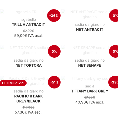
-36%
0%
sgabello
TRILL H ANTRACIT
sedia da giardino
NET ANTRACIT
92,00€
59,00€
IVA escl.
0%
0%
sedia da giardino
sedia da giardino
NET TORTORA
NET SENAPE
-51%
-39
ULTIMI PEZZI
sedia
sedia da giardino
TIFFANY DARK GREY
PACIFIC R DARK
67,00€
GREY/BLACK
40,90€
IVA escl.
117,00€
57,30€
IVA escl.