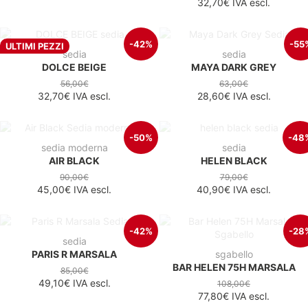
32,70€
IVA escl.
-42%
-55
ULTIMI PEZZI
sedia
sedia
DOLCE BEIGE
MAYA DARK GREY
56,00€
63,00€
32,70€
IVA escl.
28,60€
IVA escl.
-50%
-48
sedia moderna
sedia
AIR BLACK
HELEN BLACK
90,00€
79,00€
45,00€
IVA escl.
40,90€
IVA escl.
-42%
-28
sedia
PARIS R MARSALA
sgabello
BAR HELEN 75H MARSALA
85,00€
49,10€
IVA escl.
108,00€
77,80€
IVA escl.