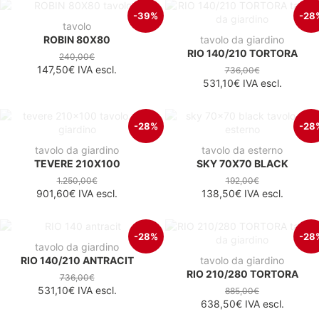
-39%
-28
tavolo
ROBIN 80X80
tavolo da giardino
RIO 140/210 TORTORA
240,00€
147,50€
IVA escl.
736,00€
531,10€
IVA escl.
-28%
-28
tavolo da giardino
tavolo da esterno
TEVERE 210X100
SKY 70X70 BLACK
1.250,00€
192,00€
901,60€
IVA escl.
138,50€
IVA escl.
-28%
-28
tavolo da giardino
RIO 140/210 ANTRACIT
tavolo da giardino
RIO 210/280 TORTORA
736,00€
531,10€
IVA escl.
885,00€
638,50€
IVA escl.