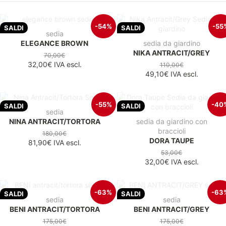
-54%
-55
SALDI
SALDI
sedia
ELEGANCE BROWN
sedia da giardino
NIKA ANTRACIT/GREY
70,00€
32,00€
IVA escl.
110,00€
49,10€
IVA escl.
-55%
-40
SALDI
SALDI
sedia
NINA ANTRACIT/TORTORA
sedia da giardino con
braccioli
180,00€
DORA TAUPE
81,90€
IVA escl.
53,00€
32,00€
IVA escl.
-63%
-63
SALDI
SALDI
sedia
sedia
BENI ANTRACIT/TORTORA
BENI ANTRACIT/GREY
175,00€
175,00€