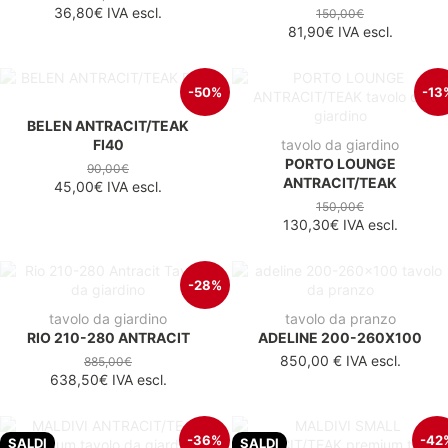
36,80€
IVA escl.
150,00€
81,90€
IVA escl.
-50%
-13
BELEN ANTRACIT/TEAK
FI40
tavolo da giardino
PORTO LOUNGE
90,00€
ANTRACIT/TEAK
45,00€
IVA escl.
150,00€
130,30€
IVA escl.
-28%
tavolo da giardino
tavolo da pranzo
RIO 210-280 ANTRACIT
ADELINE 200-260X100
850,00 €
IVA escl.
885,00€
638,50€
IVA escl.
-36%
-42
SALDI
SALDI