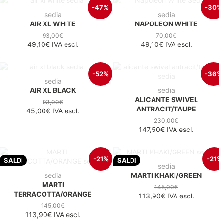
-47%
-30
sedia
sedia
AIR XL WHITE
NAPOLEON WHITE
93,00€
70,00€
49,10€
IVA escl.
49,10€
IVA escl.
-52%
-36
sedia
AIR XL BLACK
sedia
ALICANTE SWIVEL
93,00€
ANTRACIT/TAUPE
45,00€
IVA escl.
230,00€
147,50€
IVA escl.
-21%
-21
SALDI
SALDI
sedia
sedia
MARTI KHAKI/GREEN
MARTI
145,00€
TERRACOTTA/ORANGE
113,90€
IVA escl.
145,00€
113,90€
IVA escl.