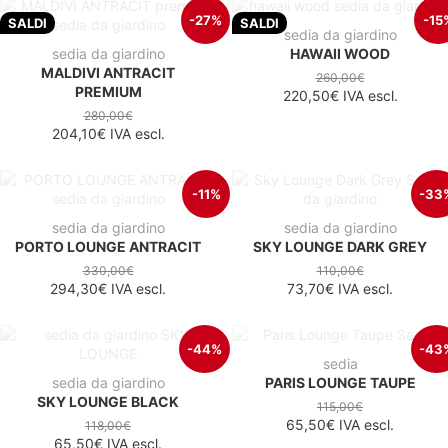
-27%
-15
SALDI
SALDI
sedia da giardino
sedia da giardino
HAWAII WOOD
MALDIVI ANTRACIT
260,00€
PREMIUM
220,50€
IVA escl.
280,00€
204,10€
IVA escl.
-11%
-33
sedia da giardino
sedia da giardino
PORTO LOUNGE ANTRACIT
SKY LOUNGE DARK GREY
330,00€
110,00€
294,30€
IVA escl.
73,70€
IVA escl.
-44%
-43
sedia
sedia da giardino
PARIS LOUNGE TAUPE
SKY LOUNGE BLACK
115,00€
65,50€
IVA escl.
118,00€
65,50€
IVA escl.