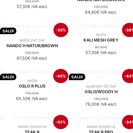
150,00€
57,30€
IVA escl.
120,00€
64,80€
IVA escl.
-35%
-36
SALDI
sedia
sedia per bar
KALI MESH GREY
NANDO H NATUR/BROWN
90,00€
57,30€
IVA escl.
150,00€
97,50€
IVA escl.
-40%
-44
SALDI
SALDI
sedia
OSLO R PLUS
sgabello da bar
OSLO/WOODY H
110,00€
65,50€
IVA escl.
140,00€
79,00€
IVA escl.
-43%
-34
sedia moderna
sedia moderna
TEAK R
TEAK R PRO