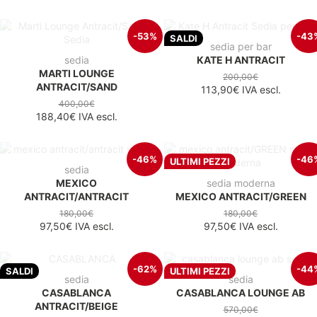
-53%
-43
SALDI
sedia per bar
sedia
KATE H ANTRACIT
MARTI LOUNGE
200,00€
ANTRACIT/SAND
113,90€
IVA escl.
400,00€
188,40€
IVA escl.
-46%
-46
ULTIMI PEZZI
sedia
MEXICO
sedia moderna
ANTRACIT/ANTRACIT
MEXICO ANTRACIT/GREEN
180,00€
180,00€
97,50€
IVA escl.
97,50€
IVA escl.
-62%
-44
SALDI
ULTIMI PEZZI
sedia
sedia
CASABLANCA
CASABLANCA LOUNGE AB
ANTRACIT/BEIGE
570,00€