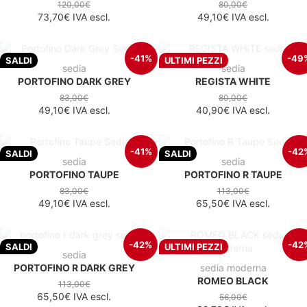
120,00€
80,00€
73,70€
IVA escl.
49,10€
IVA escl.
-41%
-49
SALDI
ULTIMI PEZZI
sedia
sedia
PORTOFINO DARK GREY
REGISTA WHITE
83,00€
80,00€
49,10€
IVA escl.
40,90€
IVA escl.
-41%
-42
SALDI
SALDI
sedia
sedia
PORTOFINO TAUPE
PORTOFINO R TAUPE
83,00€
113,00€
49,10€
IVA escl.
65,50€
IVA escl.
-42%
-42
SALDI
ULTIMI PEZZI
sedia
PORTOFINO R DARK GREY
sedia moderna
ROMEO BLACK
113,00€
65,50€
IVA escl.
56,00€