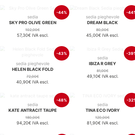
-44%
-44
sedia
sedia pieghevole
SKY PRO OLIVE GREEN
DREAM BLACK
102,00€
80,00€
57,30€
IVA escl.
45,00€
IVA escl.
-43%
-39
sedia
sedia pieghevole
IBIZA R GREY
HELEN BLACK FOLD
81,00€
49,10€
IVA escl.
72,00€
40,90€
IVA escl.
-48%
-32
sedia
sedia
KATE ANTRACIT TAUPE
TINA ECO IVORY
180,00€
120,00€
94,20€
IVA escl.
81,90€
IVA escl.