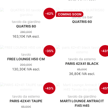
-42%
COMING SOON
tavolo da bar
tavolo da giardino
QUATRIS 60
QUATRIS 80
280,00€
163,10€
IVA escl.
-35%
-43
tavolo
FREE LOUNGE H50 CM
tavolo da esterno
PARIS 42X41 BLACK
200,00€
130,30€
IVA escl.
65,00€
36,80€
IVA escl.
-43%
-45
tavolo da esterno
tavolo da giardino
PARIS 42X41 TAUPE
MARTI LOUNGE ANTRACIT
FI45 H45
65,00€