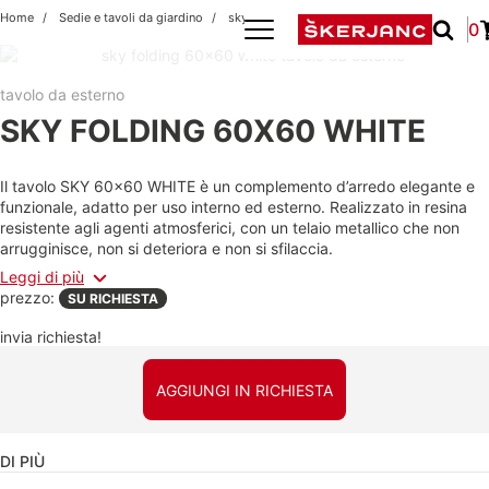
Home
Sedie e tavoli da giardino
sky folding 60x60 white
0
tavolo da esterno
SKY FOLDING 60X60 WHITE
Il tavolo SKY 60x60 WHITE è un complemento d’arredo elegante e
funzionale, adatto per uso interno ed esterno. Realizzato in resina
resistente agli agenti atmosferici, con un telaio metallico che non
arrugginisce, non si deteriora e non si sfilaccia.
Leggi di più
prezzo:
SU RICHIESTA
invia richiesta!
AGGIUNGI IN RICHIESTA
DI PIÙ