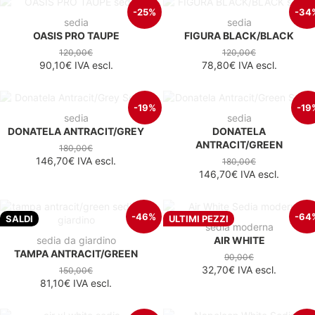
-25%
-34
sedia
sedia
OASIS PRO TAUPE
FIGURA BLACK/BLACK
120,00€
120,00€
90,10€
IVA escl.
78,80€
IVA escl.
-19%
-19
sedia
sedia
DONATELA ANTRACIT/GREY
DONATELA
ANTRACIT/GREEN
180,00€
146,70€
IVA escl.
180,00€
146,70€
IVA escl.
-46%
-64
SALDI
ULTIMI PEZZI
sedia moderna
sedia da giardino
AIR WHITE
TAMPA ANTRACIT/GREEN
90,00€
32,70€
IVA escl.
150,00€
81,10€
IVA escl.