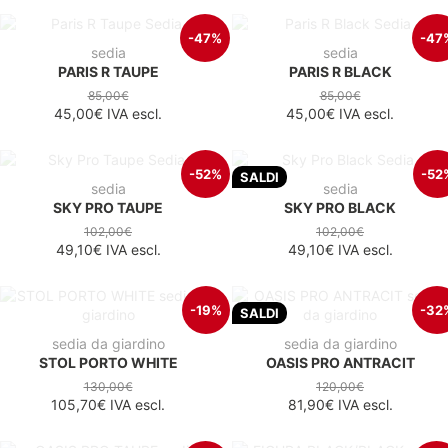
-47%
-47
sedia
sedia
PARIS R TAUPE
PARIS R BLACK
85,00€
85,00€
45,00€
IVA escl.
45,00€
IVA escl.
-52%
-52
SALDI
sedia
sedia
SKY PRO TAUPE
SKY PRO BLACK
102,00€
102,00€
49,10€
IVA escl.
49,10€
IVA escl.
-19%
-32
SALDI
sedia da giardino
sedia da giardino
STOL PORTO WHITE
OASIS PRO ANTRACIT
130,00€
120,00€
105,70€
IVA escl.
81,90€
IVA escl.