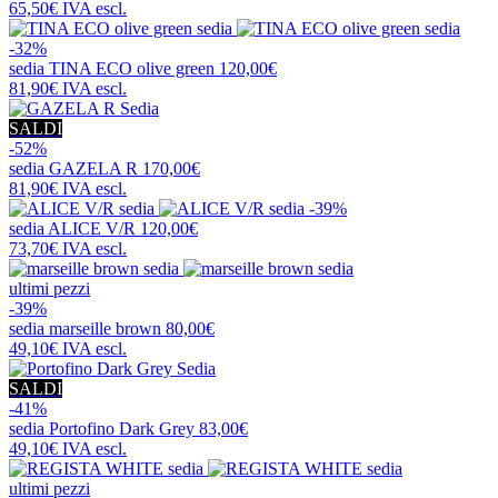
65,50€
IVA escl.
-32%
sedia
TINA ECO olive green
120,00€
81,90€
IVA escl.
SALDI
-52%
sedia
GAZELA R
170,00€
81,90€
IVA escl.
-39%
sedia
ALICE V/R
120,00€
73,70€
IVA escl.
ultimi pezzi
-39%
sedia
marseille brown
80,00€
49,10€
IVA escl.
SALDI
-41%
sedia
Portofino Dark Grey
83,00€
49,10€
IVA escl.
ultimi pezzi