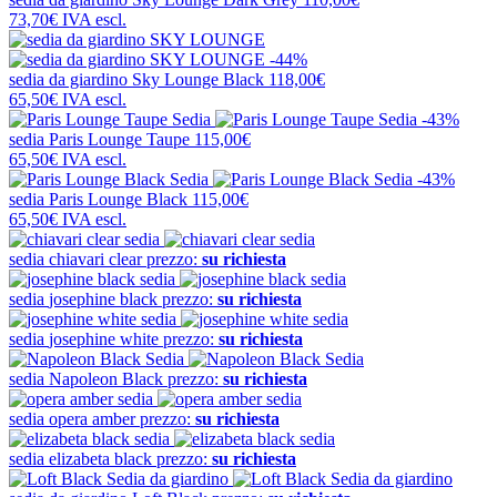
73,70€
IVA escl.
-44%
sedia da giardino
Sky Lounge Black
118,00€
65,50€
IVA escl.
-43%
sedia
Paris Lounge Taupe
115,00€
65,50€
IVA escl.
-43%
sedia
Paris Lounge Black
115,00€
65,50€
IVA escl.
sedia
chiavari clear
prezzo:
su richiesta
sedia
josephine black
prezzo:
su richiesta
sedia
josephine white
prezzo:
su richiesta
sedia
Napoleon Black
prezzo:
su richiesta
sedia
opera amber
prezzo:
su richiesta
sedia
elizabeta black
prezzo:
su richiesta