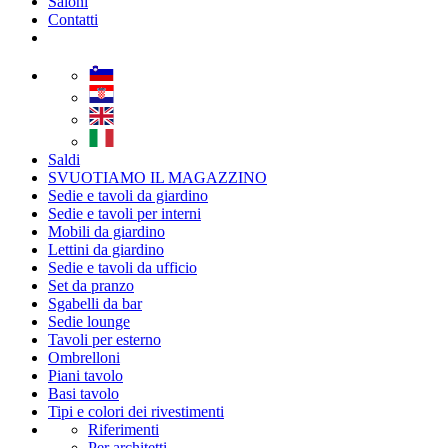
Saloni
Contatti
Saldi
SVUOTIAMO IL MAGAZZINO
Sedie e tavoli da giardino
Sedie e tavoli per interni
Mobili da giardino
Lettini da giardino
Sedie e tavoli da ufficio
Set da pranzo
Sgabelli da bar
Sedie lounge
Tavoli per esterno
Ombrelloni
Piani tavolo
Basi tavolo
Tipi e colori dei rivestimenti
Riferimenti
Per architetti