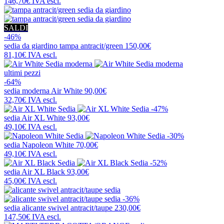
146,70€
IVA escl.
SALDI
-46%
sedia da giardino
tampa antracit/green
150,00€
81,10€
IVA escl.
ultimi pezzi
-64%
sedia moderna
Air White
90,00€
32,70€
IVA escl.
-47%
sedia
Air XL White
93,00€
49,10€
IVA escl.
-30%
sedia
Napoleon White
70,00€
49,10€
IVA escl.
-52%
sedia
Air XL Black
93,00€
45,00€
IVA escl.
-36%
sedia
alicante swivel antracit/taupe
230,00€
147,50€
IVA escl.