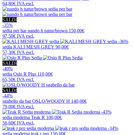
64,80€
IVA escl.
SALDI
-35%
sedia per bar
nando h natur/brown
150,00€
97,50€
IVA escl.
-36%
sedia
KALI MESH GREY
90,00€
57,30€
IVA escl.
SALDI
-40%
sedia
Oslo R Plus
110,00€
65,50€
IVA escl.
SALDI
-44%
sgabello da bar
OSLO/WOODY H
140,00€
79,00€
IVA escl.
-43%
sedia moderna
Teak R
100,00€
56,60€
IVA escl.
-34%
sedia moderna
teak r pro
150,00€