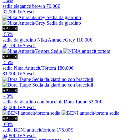
-54%
sedia
elegance brown
70,00€
32,00€
IVA escl.
SALDI
-55%
sedia da giardino
Nika Antracit/Grey
110,00€
49,10€
IVA escl.
SALDI
-55%
sedia
Nina Antracit/Tortora
180,00€
81,90€
IVA escl.
SALDI
-40%
sedia da giardino con braccioli
Dora Taupe
53,00€
32,00€
IVA escl.
SALDI
-63%
sedia
BENI antracit/tortora
175,00€
64,80€
IVA escl.