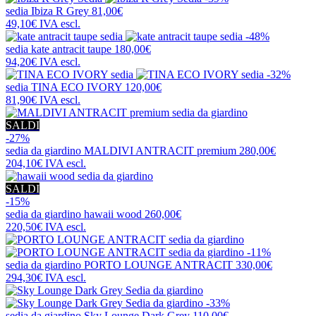
sedia
Ibiza R Grey
81,00€
49,10€
IVA escl.
-48%
sedia
kate antracit taupe
180,00€
94,20€
IVA escl.
-32%
sedia
TINA ECO IVORY
120,00€
81,90€
IVA escl.
SALDI
-27%
sedia da giardino
MALDIVI ANTRACIT premium
280,00€
204,10€
IVA escl.
SALDI
-15%
sedia da giardino
hawaii wood
260,00€
220,50€
IVA escl.
-11%
sedia da giardino
PORTO LOUNGE ANTRACIT
330,00€
294,30€
IVA escl.
-33%
sedia da giardino
Sky Lounge Dark Grey
110,00€