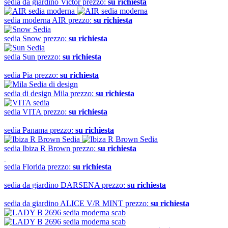
sedia da giardino
Victor
prezzo:
su richiesta
sedia moderna
AIR
prezzo:
su richiesta
sedia
Snow
prezzo:
su richiesta
sedia
Sun
prezzo:
su richiesta
sedia
Pia
prezzo:
su richiesta
sedia di design
Mila
prezzo:
su richiesta
sedia
VITA
prezzo:
su richiesta
sedia
Panama
prezzo:
su richiesta
sedia
Ibiza R Brown
prezzo:
su richiesta
sedia
Florida
prezzo:
su richiesta
sedia da giardino
DARSENA
prezzo:
su richiesta
sedia da giardino
ALICE V/R MINT
prezzo:
su richiesta