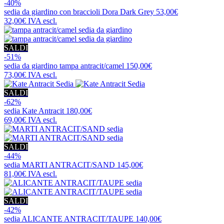
-40%
sedia da giardino con braccioli
Dora Dark Grey
53,00€
32,00€
IVA escl.
SALDI
-51%
sedia da giardino
tampa antracit/camel
150,00€
73,00€
IVA escl.
SALDI
-62%
sedia
Kate Antracit
180,00€
69,00€
IVA escl.
SALDI
-44%
sedia
MARTI ANTRACIT/SAND
145,00€
81,00€
IVA escl.
SALDI
-42%
sedia
ALICANTE ANTRACIT/TAUPE
140,00€