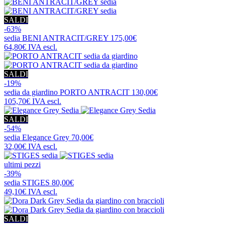
SALDI
-63%
sedia
BENI ANTRACIT/GREY
175,00€
64,80€
IVA escl.
SALDI
-19%
sedia da giardino
PORTO ANTRACIT
130,00€
105,70€
IVA escl.
SALDI
-54%
sedia
Elegance Grey
70,00€
32,00€
IVA escl.
ultimi pezzi
-39%
sedia
STIGES
80,00€
49,10€
IVA escl.
SALDI