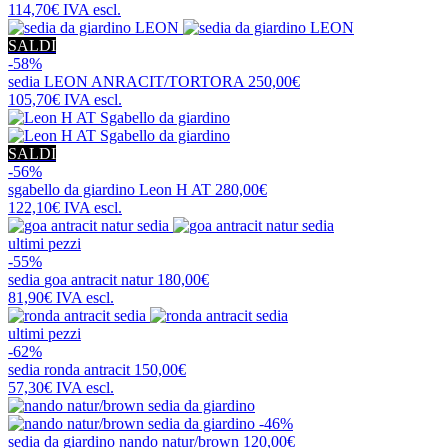
114,70€
IVA escl.
SALDI
-58%
sedia
LEON ANRACIT/TORTORA
250,00€
105,70€
IVA escl.
SALDI
-56%
sgabello da giardino
Leon H AT
280,00€
122,10€
IVA escl.
ultimi pezzi
-55%
sedia
goa antracit natur
180,00€
81,90€
IVA escl.
ultimi pezzi
-62%
sedia
ronda antracit
150,00€
57,30€
IVA escl.
-46%
sedia da giardino
nando natur/brown
120,00€