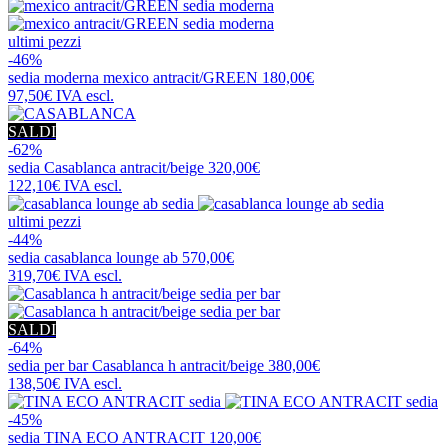
ultimi pezzi
-46%
sedia moderna
mexico antracit/GREEN
180,00€
97,50€
IVA escl.
SALDI
-62%
sedia
Casablanca antracit/beige
320,00€
122,10€
IVA escl.
ultimi pezzi
-44%
sedia
casablanca lounge ab
570,00€
319,70€
IVA escl.
SALDI
-64%
sedia per bar
Casablanca h antracit/beige
380,00€
138,50€
IVA escl.
-45%
sedia
TINA ECO ANTRACIT
120,00€