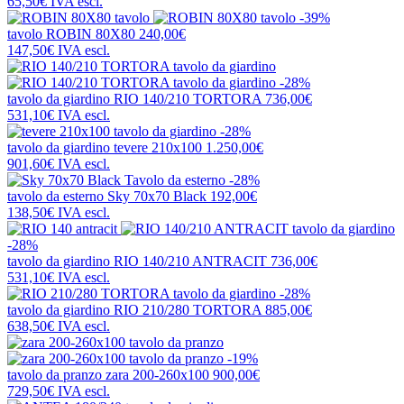
65,50€
IVA escl.
-39%
tavolo
ROBIN 80X80
240,00€
147,50€
IVA escl.
-28%
tavolo da giardino
RIO 140/210 TORTORA
736,00€
531,10€
IVA escl.
-28%
tavolo da giardino
tevere 210x100
1.250,00€
901,60€
IVA escl.
-28%
tavolo da esterno
Sky 70x70 Black
192,00€
138,50€
IVA escl.
-28%
tavolo da giardino
RIO 140/210 ANTRACIT
736,00€
531,10€
IVA escl.
-28%
tavolo da giardino
RIO 210/280 TORTORA
885,00€
638,50€
IVA escl.
-19%
tavolo da pranzo
zara 200-260x100
900,00€
729,50€
IVA escl.