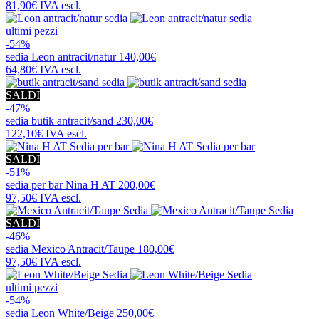
81,90€
IVA escl.
ultimi pezzi
-54%
sedia
Leon antracit/natur
140,00€
64,80€
IVA escl.
SALDI
-47%
sedia
butik antracit/sand
230,00€
122,10€
IVA escl.
SALDI
-51%
sedia per bar
Nina H AT
200,00€
97,50€
IVA escl.
SALDI
-46%
sedia
Mexico Antracit/Taupe
180,00€
97,50€
IVA escl.
ultimi pezzi
-54%
sedia
Leon White/Beige
250,00€