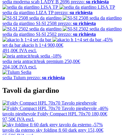
sedia moderna scab
LADY B 2696
prezzo:
su richiesta
sedia da giardino
LIZA TP
prezzo:
su richiesta
sedia da giardino
SI-SI 2508
prezzo:
su richiesta
sedia da giardino
SI-SI 2502
prezzo:
su richiesta
-45%
set da bar
akacio h 1+4
900,00€
491,00€
IVA escl.
-18%
sedia
neia antracit/teak premium
250,00€
204,10€
IVA escl.
sedia
Tulum
prezzo:
su richiesta
Tavoli da giardino
-46%
tavolo pieghevole
Foldy Compact HPL 70x70
180,00€
97,50€
IVA escl.
-57%
tavolo da esterno
sky folding fi 60 dark grey
151,00€