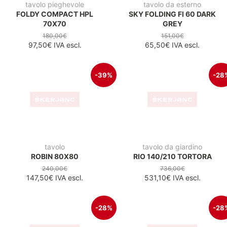
tavolo da giardino
tavolo da esterno
TEVERE 210X100
SKY 70X70 BLACK
1.250,00€
192,00€
901,60€
IVA escl.
138,50€
IVA escl.
-28%
-28
tavolo da giardino
tavolo da giardino
RIO 140/210 ANTRACIT
RIO 210/280 TORTORA
736,00€
885,00€
531,10€
IVA escl.
638,50€
IVA escl.