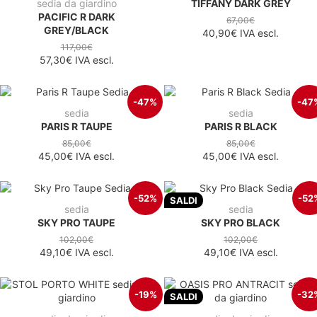
sedia da giardino
TIFFANY DARK GREY
PACIFIC R DARK
67,00€
GREY/BLACK
40,90€
IVA escl.
117,00€
57,30€
IVA escl.
-47%
-47
sedia
sedia
PARIS R TAUPE
PARIS R BLACK
85,00€
85,00€
45,00€
IVA escl.
45,00€
IVA escl.
-52%
-52
SALDI
sedia
sedia
SKY PRO TAUPE
SKY PRO BLACK
102,00€
102,00€
49,10€
IVA escl.
49,10€
IVA escl.
-19%
-32
SALDI