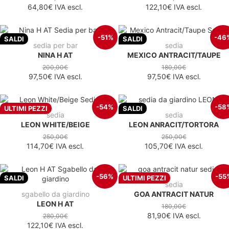
64,80€
IVA escl.
122,10€
IVA escl.
-51%
-46
SALDI
SALDI
sedia per bar
sedia
NINA H AT
MEXICO ANTRACIT/TAUPE
200,00€
180,00€
97,50€
IVA escl.
97,50€
IVA escl.
-54%
-58
ULTIMI PEZZI
SALDI
sedia
sedia
LEON WHITE/BEIGE
LEON ANRACIT/TORTORA
250,00€
250,00€
114,70€
IVA escl.
105,70€
IVA escl.
-56%
-55
SALDI
ULTIMI PEZZI
sedia
sgabello da giardino
GOA ANTRACIT NATUR
LEON H AT
180,00€
81,90€
IVA escl.
280,00€
122,10€
IVA escl.