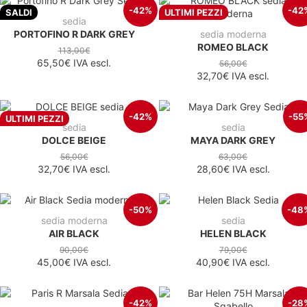
-42%
-42
SALDI
ULTIMI PEZZI
sedia
PORTOFINO R DARK GREY
sedia moderna
ROMEO BLACK
113,00€
65,50€
IVA escl.
56,00€
32,70€
IVA escl.
-42%
-55
ULTIMI PEZZI
sedia
sedia
DOLCE BEIGE
MAYA DARK GREY
56,00€
63,00€
32,70€
IVA escl.
28,60€
IVA escl.
-50%
-48
sedia moderna
sedia
AIR BLACK
HELEN BLACK
90,00€
79,00€
45,00€
IVA escl.
40,90€
IVA escl.
-42%
-28