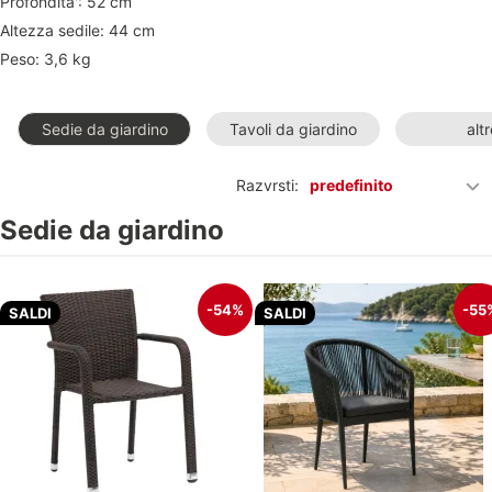
Profondita': 52 cm
Altezza sedile: 44 cm
Peso: 3,6 kg
Sedie da giardino
Tavoli da giardino
altr
Razvrsti:
predefinito
Sedie da giardino
-54%
-55
SALDI
SALDI