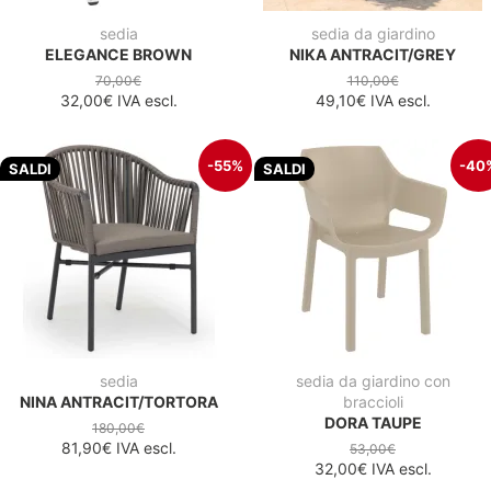
sedia
sedia da giardino
ELEGANCE BROWN
NIKA ANTRACIT/GREY
70,00€
110,00€
32,00€
IVA escl.
49,10€
IVA escl.
-55%
-40
SALDI
SALDI
sedia
sedia da giardino con
NINA ANTRACIT/TORTORA
braccioli
DORA TAUPE
180,00€
81,90€
IVA escl.
53,00€
32,00€
IVA escl.