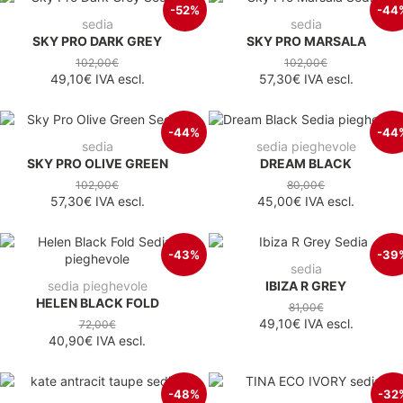
-52%
-44
sedia
sedia
SKY PRO DARK GREY
SKY PRO MARSALA
102,00€
102,00€
49,10€
IVA escl.
57,30€
IVA escl.
-44%
-44
sedia
sedia pieghevole
SKY PRO OLIVE GREEN
DREAM BLACK
102,00€
80,00€
57,30€
IVA escl.
45,00€
IVA escl.
-43%
-39
sedia
sedia pieghevole
IBIZA R GREY
HELEN BLACK FOLD
81,00€
49,10€
IVA escl.
72,00€
40,90€
IVA escl.
-48%
-32