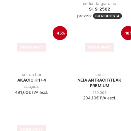
set da bar
sedia
AKACIO H 1+4
NEIA ANTRACIT/TEAK
PREMIUM
900,00€
491,00€
IVA escl.
250,00€
204,10€
IVA escl.
sedia
TULUM
prezzo:
SU RICHIESTA
Tavoli da giardino
-46%
-57
tavolo pieghevole
tavolo da esterno
FOLDY COMPACT HPL
SKY FOLDING FI 60 DARK