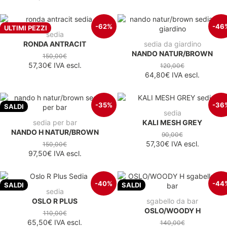
-62%
-46
ULTIMI PEZZI
sedia
RONDA ANTRACIT
sedia da giardino
NANDO NATUR/BROWN
150,00€
57,30€
IVA escl.
120,00€
64,80€
IVA escl.
-35%
-36
SALDI
sedia
sedia per bar
KALI MESH GREY
NANDO H NATUR/BROWN
90,00€
57,30€
IVA escl.
150,00€
97,50€
IVA escl.
-40%
-44
SALDI
SALDI
sedia
OSLO R PLUS
sgabello da bar
OSLO/WOODY H
110,00€
65,50€
IVA escl.
140,00€