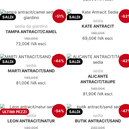
-51%
-62
SALDI
SALDI
sedia
sedia da giardino
KATE ANTRACIT
TAMPA ANTRACIT/CAMEL
180,00€
69,00€
IVA escl.
150,00€
73,00€
IVA escl.
-44%
-42
SALDI
SALDI
sedia
MARTI ANTRACIT/SAND
sedia
ALICANTE
145,00€
ANTRACIT/TAUPE
81,00€
IVA escl.
140,00€
81,90€
IVA escl.
-54%
-47
ULTIMI PEZZI
SALDI
sedia
sedia
LEON ANTRACIT/NATUR
BUTIK ANTRACIT/SAND
140,00€
230,00€