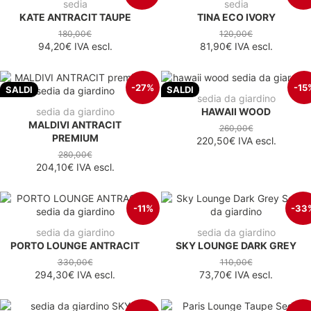
sedia
sedia
KATE ANTRACIT TAUPE
TINA ECO IVORY
180,00€
120,00€
94,20€
IVA escl.
81,90€
IVA escl.
-27%
-15
SALDI
SALDI
sedia da giardino
sedia da giardino
HAWAII WOOD
MALDIVI ANTRACIT
260,00€
PREMIUM
220,50€
IVA escl.
280,00€
204,10€
IVA escl.
-11%
-33
sedia da giardino
sedia da giardino
PORTO LOUNGE ANTRACIT
SKY LOUNGE DARK GREY
330,00€
110,00€
294,30€
IVA escl.
73,70€
IVA escl.