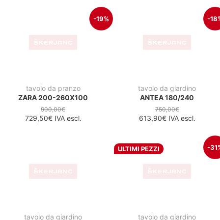
573,00€
IVA escl.
-18%
-40
tavolo da giardino
CARVES ANTRACIT 180/90
QUATRIS 120
500,00€
450,00€
409,00€
IVA escl.
269,70€
IVA escl.
-42%
COMING SOON