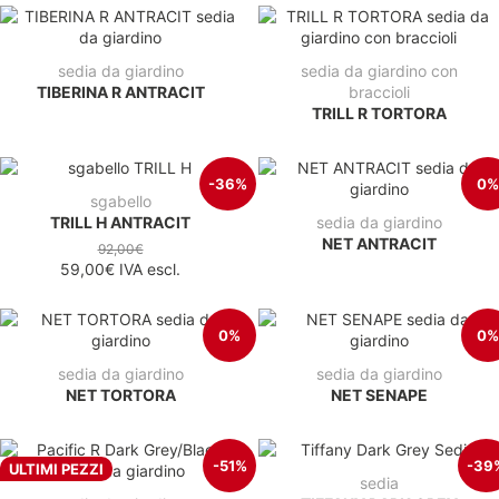
sedia da giardino
sedia da giardino con
TIBERINA R ANTRACIT
braccioli
TRILL R TORTORA
-36%
0%
sgabello
TRILL H ANTRACIT
sedia da giardino
NET ANTRACIT
92,00€
59,00€
IVA escl.
0%
0%
sedia da giardino
sedia da giardino
NET TORTORA
NET SENAPE
-51%
-39
ULTIMI PEZZI
sedia