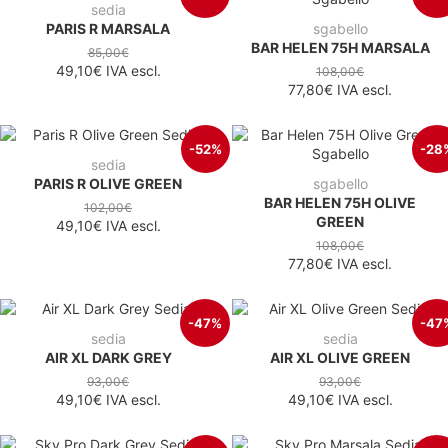
sedia
PARIS R MARSALA
sgabello
BAR HELEN 75H MARSALA
85,00€
49,10€
IVA escl.
108,00€
77,80€
IVA escl.
-52%
-28
sedia
PARIS R OLIVE GREEN
sgabello
BAR HELEN 75H OLIVE
102,00€
GREEN
49,10€
IVA escl.
108,00€
77,80€
IVA escl.
-47%
-47
sedia
sedia
AIR XL DARK GREY
AIR XL OLIVE GREEN
93,00€
93,00€
49,10€
IVA escl.
49,10€
IVA escl.