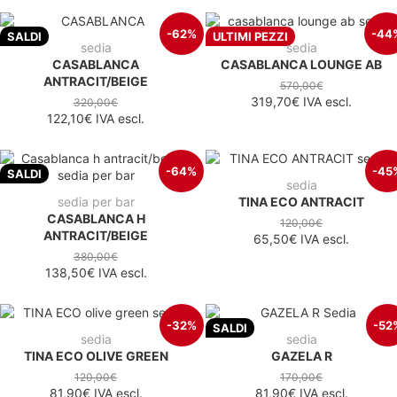
-62%
-44
SALDI
ULTIMI PEZZI
sedia
sedia
CASABLANCA
CASABLANCA LOUNGE AB
ANTRACIT/BEIGE
570,00€
319,70€
IVA escl.
320,00€
122,10€
IVA escl.
-64%
-45
SALDI
sedia
sedia per bar
TINA ECO ANTRACIT
CASABLANCA H
120,00€
ANTRACIT/BEIGE
65,50€
IVA escl.
380,00€
138,50€
IVA escl.
-32%
-52
SALDI
sedia
sedia
TINA ECO OLIVE GREEN
GAZELA R
120,00€
170,00€
81,90€
IVA escl.
81,90€
IVA escl.