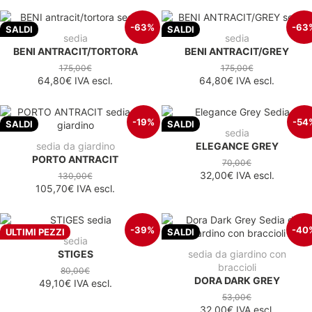
-63%
-63
SALDI
SALDI
sedia
sedia
BENI ANTRACIT/TORTORA
BENI ANTRACIT/GREY
175,00€
175,00€
64,80€
IVA escl.
64,80€
IVA escl.
-19%
-54
SALDI
SALDI
sedia
sedia da giardino
ELEGANCE GREY
PORTO ANTRACIT
70,00€
32,00€
IVA escl.
130,00€
105,70€
IVA escl.
-39%
-40
ULTIMI PEZZI
SALDI
sedia
STIGES
sedia da giardino con
braccioli
80,00€
DORA DARK GREY
49,10€
IVA escl.
53,00€
32,00€
IVA escl.