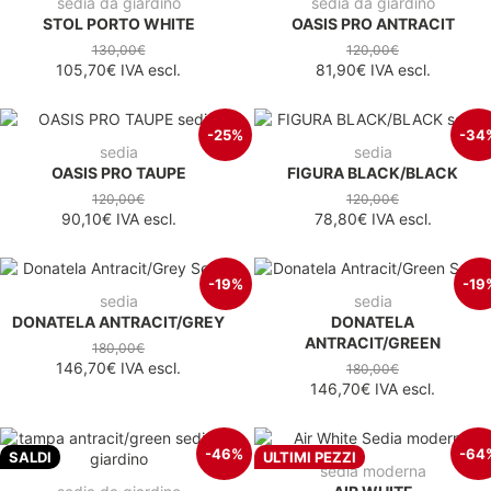
sedia da giardino
sedia da giardino
STOL PORTO WHITE
OASIS PRO ANTRACIT
130,00€
120,00€
105,70€
IVA escl.
81,90€
IVA escl.
-25%
-34
sedia
sedia
OASIS PRO TAUPE
FIGURA BLACK/BLACK
120,00€
120,00€
90,10€
IVA escl.
78,80€
IVA escl.
-19%
-19
sedia
sedia
DONATELA ANTRACIT/GREY
DONATELA
ANTRACIT/GREEN
180,00€
146,70€
IVA escl.
180,00€
146,70€
IVA escl.
-46%
-64
SALDI
ULTIMI PEZZI
sedia moderna