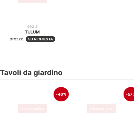
70X70
GREY
180,00€
151,00€
97,50€
IVA escl.
65,50€
IVA escl.
-39%
-28
tavolo
ROBIN 80X80
240,00€
147,50€
IVA escl.
tavolo da giardino
RIO 140/210 TORTORA
736,00€
531,10€
IVA escl.
-28%
-28