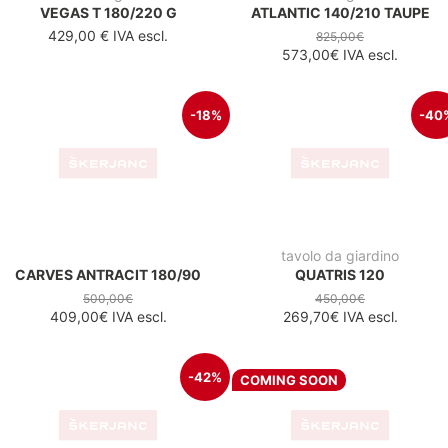
tavolo da giardino
tavolo da bar
QUATRIS 80
QUATRIS 60
280,00€
163,10€
IVA escl.
-35%
-43
tavolo
tavolo da esterno
FREE LOUNGE H50 CM
PARIS 42X41 BLACK
200,00€
65,00€
130,30€
IVA escl.
36,80€
IVA escl.
-43%
-45