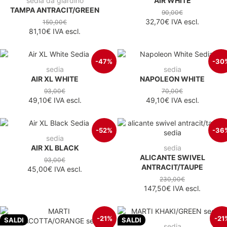
sedia da giardino
AIR WHITE
TAMPA ANTRACIT/GREEN
90,00€
32,70€
IVA escl.
150,00€
81,10€
IVA escl.
-47%
-30
sedia
sedia
AIR XL WHITE
NAPOLEON WHITE
93,00€
70,00€
49,10€
IVA escl.
49,10€
IVA escl.
-52%
-36
sedia
AIR XL BLACK
sedia
ALICANTE SWIVEL
93,00€
ANTRACIT/TAUPE
45,00€
IVA escl.
230,00€
147,50€
IVA escl.
-21%
-21
SALDI
SALDI
sedia