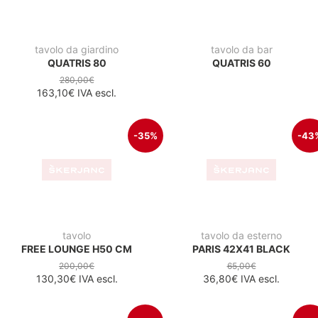
tavolo da esterno
tavolo da giardino
PARIS 42X41 TAUPE
MARTI LOUNGE ANTRACIT
FI45 H45
65,00€
36,80€
IVA escl.
150,00€
81,90€
IVA escl.
-50%
-13
tavolo da giardino
BELEN ANTRACIT/TEAK
PORTO LOUNGE
FI40
ANTRACIT/TEAK