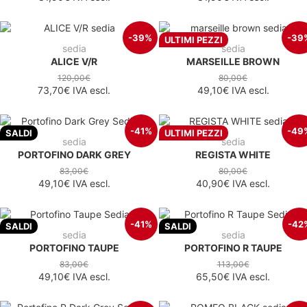
-39%
-39
ULTIMI PEZZI
sedia
sedia
ALICE V/R
MARSEILLE BROWN
120,00€
80,00€
73,70€
IVA escl.
49,10€
IVA escl.
-41%
-49
SALDI
ULTIMI PEZZI
sedia
sedia
PORTOFINO DARK GREY
REGISTA WHITE
83,00€
80,00€
49,10€
IVA escl.
40,90€
IVA escl.
-41%
-42
SALDI
SALDI
sedia
sedia
PORTOFINO TAUPE
PORTOFINO R TAUPE
83,00€
113,00€
49,10€
IVA escl.
65,50€
IVA escl.