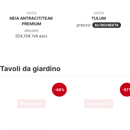
70X70
GREY
180,00€
151,00€
97,50€
IVA escl.
65,50€
IVA escl.
-39%
-28
tavolo
tavolo da giardino
ROBIN 80X80
RIO 140/210 TORTORA
240,00€
736,00€
147,50€
IVA escl.
531,10€
IVA escl.
-28%
-28