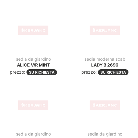
prezzo:
SU RICHIESTA
sedia da giardino
sedia da giardino
LIZA TP
SI-SI 2508
prezzo:
prezzo:
SU RICHIESTA
SU RICHIESTA
-45
sedia da giardino
set da bar
SI-SI 2502
AKACIO H 1+4
prezzo:
SU RICHIESTA
900,00€
491,00€
IVA escl.
-18%