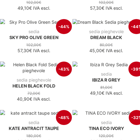
102,00€
102,00€
49,10€
IVA escl.
57,30€
IVA escl.
-44%
-44
sedia
sedia pieghevole
SKY PRO OLIVE GREEN
DREAM BLACK
102,00€
80,00€
57,30€
IVA escl.
45,00€
IVA escl.
-43%
-39
sedia
sedia pieghevole
IBIZA R GREY
HELEN BLACK FOLD
81,00€
49,10€
IVA escl.
72,00€
40,90€
IVA escl.
-48%
-32
sedia
sedia
KATE ANTRACIT TAUPE
TINA ECO IVORY
180,00€
120,00€