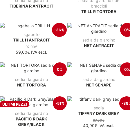
sedia da giardino
sedia da giardino con
TIBERINA R ANTRACIT
braccioli
TRILL R TORTORA
-36%
0%
sgabello
TRILL H ANTRACIT
sedia da giardino
NET ANTRACIT
92,00€
59,00€
IVA escl.
0%
0%
sedia da giardino
sedia da giardino
NET TORTORA
NET SENAPE
-51%
-39
ULTIMI PEZZI
sedia
sedia da giardino
TIFFANY DARK GREY
PACIFIC R DARK
67,00€
GREY/BLACK
40,90€
IVA escl.