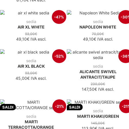
-47%
-30
sedia
sedia
AIR XL WHITE
NAPOLEON WHITE
93,00€
70,00€
49,10€
IVA escl.
49,10€
IVA escl.
-52%
-36
sedia
AIR XL BLACK
sedia
ALICANTE SWIVEL
93,00€
ANTRACIT/TAUPE
45,00€
IVA escl.
230,00€
147,50€
IVA escl.
-21%
-21
SALDI
SALDI
sedia
sedia
MARTI KHAKI/GREEN
MARTI
145,00€
TERRACOTTA/ORANGE
113,90€
IVA escl.