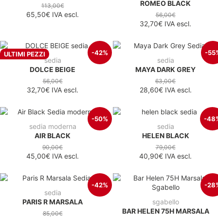
ROMEO BLACK
113,00€
65,50€
IVA escl.
56,00€
32,70€
IVA escl.
-42%
-55
ULTIMI PEZZI
sedia
sedia
DOLCE BEIGE
MAYA DARK GREY
56,00€
63,00€
32,70€
IVA escl.
28,60€
IVA escl.
-50%
-48
sedia moderna
sedia
AIR BLACK
HELEN BLACK
90,00€
79,00€
45,00€
IVA escl.
40,90€
IVA escl.
-42%
-28
sedia
PARIS R MARSALA
sgabello
BAR HELEN 75H MARSALA
85,00€