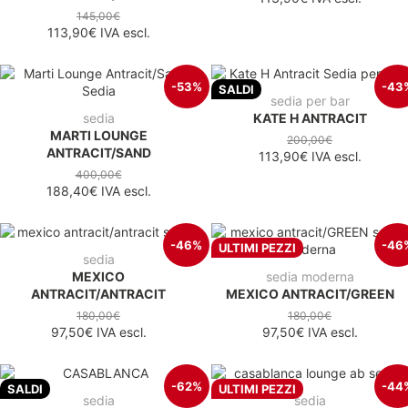
145,00€
113,90€
IVA escl.
-53%
-43
SALDI
sedia per bar
sedia
KATE H ANTRACIT
MARTI LOUNGE
200,00€
ANTRACIT/SAND
113,90€
IVA escl.
400,00€
188,40€
IVA escl.
-46%
-46
ULTIMI PEZZI
sedia
MEXICO
sedia moderna
ANTRACIT/ANTRACIT
MEXICO ANTRACIT/GREEN
180,00€
180,00€
97,50€
IVA escl.
97,50€
IVA escl.
-62%
-44
SALDI
ULTIMI PEZZI
sedia
sedia