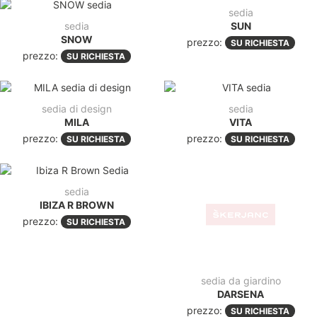
sedia
sedia
SUN
SNOW
prezzo:
SU RICHIESTA
prezzo:
SU RICHIESTA
sedia di design
sedia
MILA
VITA
prezzo:
prezzo:
SU RICHIESTA
SU RICHIESTA
sedia da giardino
sedia
DARSENA
IBIZA R BROWN
prezzo:
SU RICHIESTA
prezzo:
SU RICHIESTA
sedia da giardino
ALICE V/R MINT
sedia moderna scab
prezzo:
SU RICHIESTA
LADY B 2696