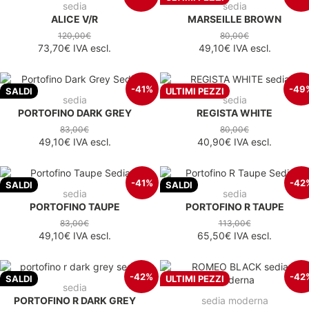
sedia
sedia
ALICE V/R
MARSEILLE BROWN
120,00€
80,00€
73,70€
IVA escl.
49,10€
IVA escl.
-41%
-49
SALDI
ULTIMI PEZZI
sedia
sedia
PORTOFINO DARK GREY
REGISTA WHITE
83,00€
80,00€
49,10€
IVA escl.
40,90€
IVA escl.
-41%
-42
SALDI
SALDI
sedia
sedia
PORTOFINO TAUPE
PORTOFINO R TAUPE
83,00€
113,00€
49,10€
IVA escl.
65,50€
IVA escl.
-42%
-42
SALDI
ULTIMI PEZZI
sedia
PORTOFINO R DARK GREY
sedia moderna