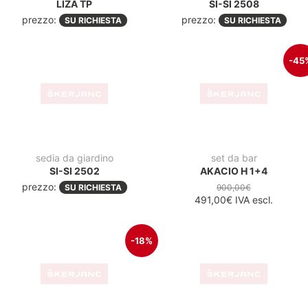
sedia
sedia
NEIA ANTRACIT/TEAK
TULUM
PREMIUM
prezzo:
SU RICHIESTA
250,00€
204,10€
IVA escl.
Tavoli da giardino
-46%
-57
tavolo pieghevole
tavolo da esterno
FOLDY COMPACT HPL
SKY FOLDING FI 60 DARK