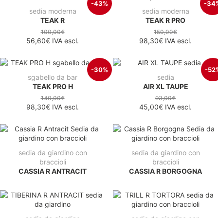
-43%
-34
sedia moderna
sedia moderna
TEAK R
TEAK R PRO
100,00€
150,00€
56,60€
IVA escl.
98,30€
IVA escl.
-30%
-52
sgabello da bar
sedia
TEAK PRO H
AIR XL TAUPE
140,00€
93,00€
98,30€
IVA escl.
45,00€
IVA escl.
sedia da giardino con
sedia da giardino con
braccioli
braccioli
CASSIA R ANTRACIT
CASSIA R BORGOGNA