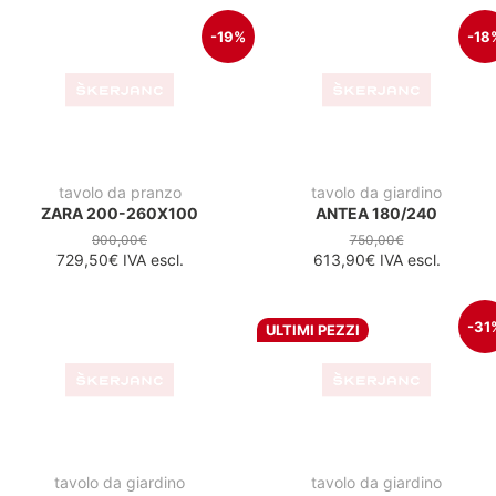
573,00€
IVA escl.
-18%
-40
tavolo da giardino
CARVES ANTRACIT 180/90
QUATRIS 120
500,00€
450,00€
409,00€
IVA escl.
269,70€
IVA escl.
-42%
COMING SOON