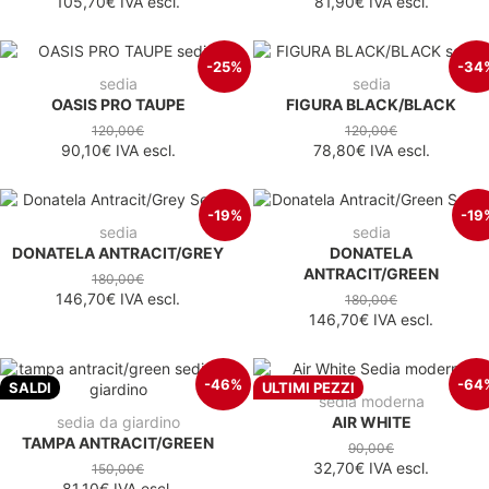
105,70€
IVA escl.
81,90€
IVA escl.
-25%
-34
sedia
sedia
OASIS PRO TAUPE
FIGURA BLACK/BLACK
120,00€
120,00€
90,10€
IVA escl.
78,80€
IVA escl.
-19%
-19
sedia
sedia
DONATELA ANTRACIT/GREY
DONATELA
ANTRACIT/GREEN
180,00€
146,70€
IVA escl.
180,00€
146,70€
IVA escl.
-46%
-64
SALDI
ULTIMI PEZZI
sedia moderna
sedia da giardino
AIR WHITE
TAMPA ANTRACIT/GREEN
90,00€
32,70€
IVA escl.
150,00€
81,10€
IVA escl.