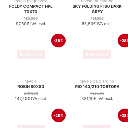
tavolo da giardino
tavolo da esterno
TEVERE 210X100
SKY 70X70 BLACK
1.250,00€
192,00€
901,60€
IVA escl.
138,50€
IVA escl.
-28%
-28
tavolo da giardino
tavolo da giardino
RIO 140/210 ANTRACIT
RIO 210/280 TORTORA
736,00€
885,00€
531,10€
IVA escl.
638,50€
IVA escl.
-19%
-18