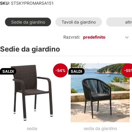
SKU:
STSKYPROMARSA151
Sedie da giardino
Tavoli da giardino
altr
Razvrsti:
predefinito
Sedie da giardino
-54%
-55
SALDI
SALDI
sedia
sedia da giardino