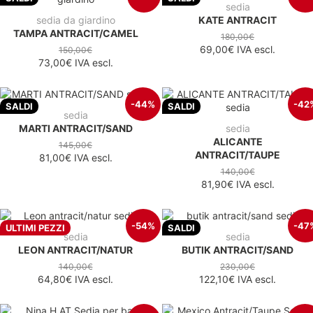
sedia
sedia da giardino
KATE ANTRACIT
TAMPA ANTRACIT/CAMEL
180,00€
69,00€
IVA escl.
150,00€
73,00€
IVA escl.
-44%
-42
SALDI
SALDI
sedia
MARTI ANTRACIT/SAND
sedia
ALICANTE
145,00€
ANTRACIT/TAUPE
81,00€
IVA escl.
140,00€
81,90€
IVA escl.
-54%
-47
ULTIMI PEZZI
SALDI
sedia
sedia
LEON ANTRACIT/NATUR
BUTIK ANTRACIT/SAND
140,00€
230,00€
64,80€
IVA escl.
122,10€
IVA escl.