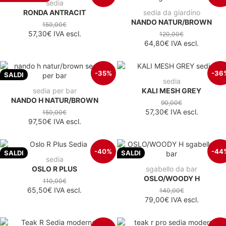
sedia
RONDA ANTRACIT
sedia da giardino
NANDO NATUR/BROWN
150,00€
57,30€
IVA escl.
120,00€
64,80€
IVA escl.
-35%
-36
SALDI
sedia
sedia per bar
KALI MESH GREY
NANDO H NATUR/BROWN
90,00€
57,30€
IVA escl.
150,00€
97,50€
IVA escl.
-40%
-44
SALDI
SALDI
sedia
OSLO R PLUS
sgabello da bar
OSLO/WOODY H
110,00€
65,50€
IVA escl.
140,00€
79,00€
IVA escl.