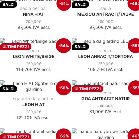
-51%
-46
SALDI
SALDI
sedia per bar
sedia
NINA H AT
MEXICO ANTRACIT/TAUPE
200,00€
180,00€
97,50€
IVA escl.
97,50€
IVA escl.
-54%
-58
ULTIMI PEZZI
SALDI
sedia
sedia
LEON WHITE/BEIGE
LEON ANRACIT/TORTORA
250,00€
250,00€
114,70€
IVA escl.
105,70€
IVA escl.
-56%
-55
SALDI
ULTIMI PEZZI
sedia
sgabello da giardino
GOA ANTRACIT NATUR
LEON H AT
180,00€
81,90€
IVA escl.
280,00€
122,10€
IVA escl.
-62%
-46
ULTIMI PEZZI