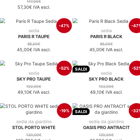
117,00€
57,30€
IVA escl.
-47%
-47
sedia
sedia
PARIS R TAUPE
PARIS R BLACK
85,00€
85,00€
45,00€
IVA escl.
45,00€
IVA escl.
-52%
-52
SALDI
sedia
sedia
SKY PRO TAUPE
SKY PRO BLACK
102,00€
102,00€
49,10€
IVA escl.
49,10€
IVA escl.
-19%
-32
SALDI
sedia da giardino
sedia da giardino
STOL PORTO WHITE
OASIS PRO ANTRACIT
130,00€
120,00€