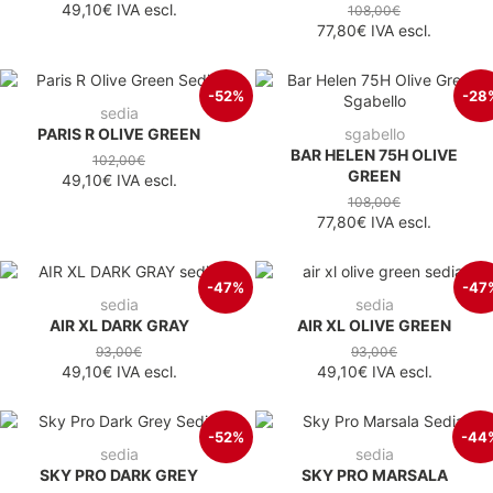
49,10€
IVA escl.
108,00€
77,80€
IVA escl.
-52%
-28
sedia
PARIS R OLIVE GREEN
sgabello
BAR HELEN 75H OLIVE
102,00€
GREEN
49,10€
IVA escl.
108,00€
77,80€
IVA escl.
-47%
-47
sedia
sedia
AIR XL DARK GRAY
AIR XL OLIVE GREEN
93,00€
93,00€
49,10€
IVA escl.
49,10€
IVA escl.
-52%
-44
sedia
sedia
SKY PRO DARK GREY
SKY PRO MARSALA