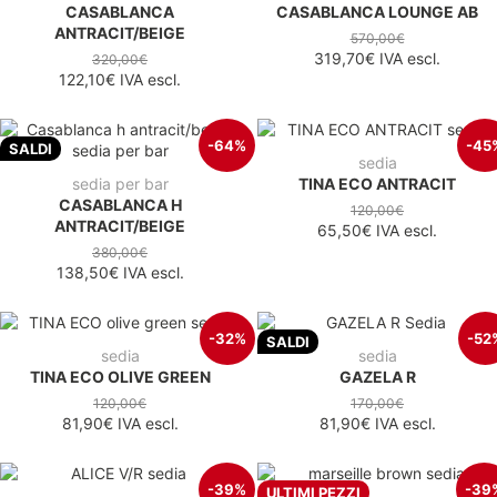
CASABLANCA
CASABLANCA LOUNGE AB
ANTRACIT/BEIGE
570,00€
319,70€
IVA escl.
320,00€
122,10€
IVA escl.
-64%
-45
SALDI
sedia
sedia per bar
TINA ECO ANTRACIT
CASABLANCA H
120,00€
ANTRACIT/BEIGE
65,50€
IVA escl.
380,00€
138,50€
IVA escl.
-32%
-52
SALDI
sedia
sedia
TINA ECO OLIVE GREEN
GAZELA R
120,00€
170,00€
81,90€
IVA escl.
81,90€
IVA escl.
-39%
-39
ULTIMI PEZZI