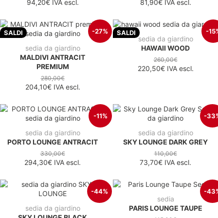
94,20€
IVA escl.
81,90€
IVA escl.
-27%
-15
SALDI
SALDI
sedia da giardino
sedia da giardino
HAWAII WOOD
MALDIVI ANTRACIT
260,00€
PREMIUM
220,50€
IVA escl.
280,00€
204,10€
IVA escl.
-11%
-33
sedia da giardino
sedia da giardino
PORTO LOUNGE ANTRACIT
SKY LOUNGE DARK GREY
330,00€
110,00€
294,30€
IVA escl.
73,70€
IVA escl.
-44%
-43
sedia
sedia da giardino
PARIS LOUNGE TAUPE
SKY LOUNGE BLACK