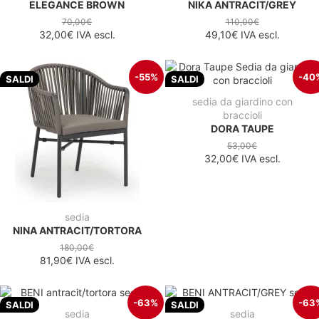
ELEGANCE BROWN
NIKA ANTRACIT/GREY
70,00€
110,00€
32,00€
IVA escl.
49,10€
IVA escl.
-55%
-40
SALDI
SALDI
sedia da giardino con
braccioli
DORA TAUPE
53,00€
32,00€
IVA escl.
sedia
NINA ANTRACIT/TORTORA
180,00€
81,90€
IVA escl.
-63%
-63
SALDI
SALDI
sedia
sedia