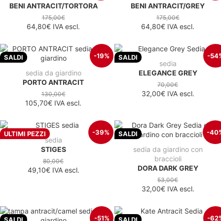
BENI ANTRACIT/TORTORA
BENI ANTRACIT/GREY
175,00€
175,00€
64,80€
IVA escl.
64,80€
IVA escl.
-19%
-54
SALDI
SALDI
sedia
sedia da giardino
ELEGANCE GREY
PORTO ANTRACIT
70,00€
32,00€
IVA escl.
130,00€
105,70€
IVA escl.
-39%
-40
ULTIMI PEZZI
SALDI
sedia
STIGES
sedia da giardino con
braccioli
80,00€
DORA DARK GREY
49,10€
IVA escl.
53,00€
32,00€
IVA escl.
-51%
-62
SALDI
SALDI