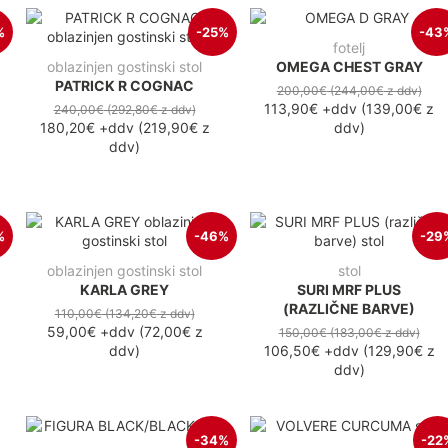
%
-25%
-43
fotelj
oblazinjen gostinski stol
OMEGA CHEST GRAY
PATRICK R COGNAC
200,00€
(244,00€
z ddv
)
113,90€
+ddv
(
139,00€
z
240,00€
(292,80€
z ddv
)
180,20€
+ddv
(
219,90€
z
ddv
)
ddv
)
%
-46%
-29
oblazinjen gostinski stol
stol
KARLA GREY
SURI MRF PLUS
(RAZLIČNE BARVE)
110,00€
(134,20€
z ddv
)
59,00€
+ddv
(
72,00€
z
150,00€
(183,00€
z ddv
)
ddv
)
106,50€
+ddv
(
129,90€
z
ddv
)
-34%
-22