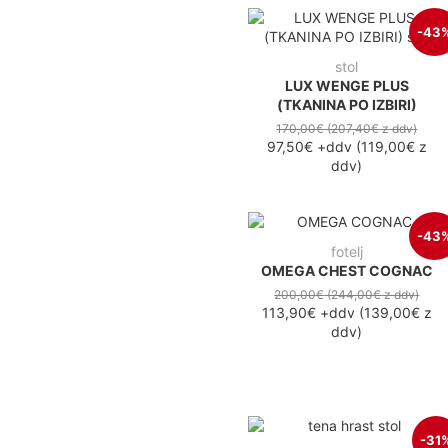
-43
stol
LUX WENGE PLUS
(TKANINA PO IZBIRI)
170,00€
(207,40€
z ddv
)
97,50€
+ddv
(
119,00€
z
ddv
)
-43
fotelj
OMEGA CHEST COGNAC
200,00€
(244,00€
z ddv
)
113,90€
+ddv
(
139,00€
z
ddv
)
-31