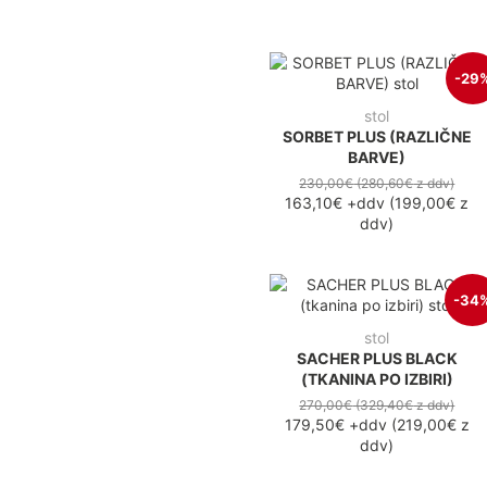
-29
stol
SORBET PLUS (RAZLIČNE
BARVE)
230,00€
(280,60€
z ddv
)
163,10€
+ddv
(
199,00€
z
ddv
)
-34
stol
SACHER PLUS BLACK
(TKANINA PO IZBIRI)
270,00€
(329,40€
z ddv
)
179,50€
+ddv
(
219,00€
z
ddv
)