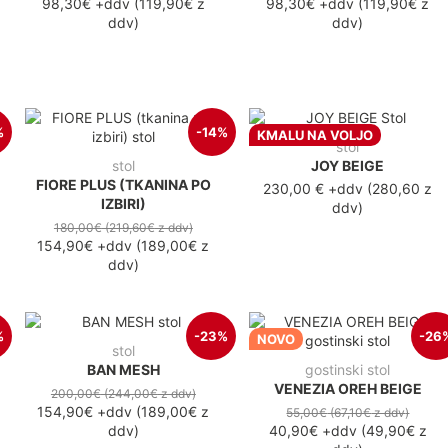
98,30€
+ddv
(
119,90€
z
98,30€
+ddv
(
119,90€
z
ddv
)
ddv
)
%
-14%
KMALU NA VOLJO
stol
stol
JOY BEIGE
FIORE PLUS (TKANINA PO
230,00 €
+ddv
(
280,60 z
IZBIRI)
ddv
)
180,00€
(219,60€
z ddv
)
154,90€
+ddv
(
189,00€
z
ddv
)
%
-23%
-26
NOVO
stol
BAN MESH
gostinski stol
VENEZIA OREH BEIGE
200,00€
(244,00€
z ddv
)
154,90€
+ddv
(
189,00€
z
55,00€
(67,10€
z ddv
)
ddv
)
40,90€
+ddv
(
49,90€
z