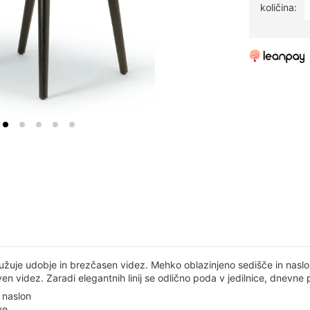
količina:
ružuje udobje in brezčasen videz. Mehko oblazinjeno sedišče in nasl
ven videz. Zaradi elegantnih linij se odlično poda v jedilnice, dnevne 
 naslon
ve