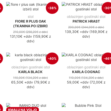
%
-38%
-30
stol
oblazinjen gostinski stol
FIORE R PLUS OAK
PATRICK HRAST
(TKANINA PO IZBIRI)
200,00€
(244,00€
z ddv
)
139,30€
+ddv
(
169,90€
z
210,00€
(256,20€
z ddv
)
131,10€
+ddv
(
159,90€
z
ddv
)
ddv
)
%
-40%
-46
oblazinjen gostinski stol
oblazinjen gostinski stol
KARLA BLACK
KARLA COGNAC
110,00€
(134,20€
z ddv
)
110,00€
(134,20€
z ddv
)
65,50€
+ddv
(
79,90€
z
59,00€
+ddv
(
72,00€
z
ddv
)
ddv
)
%
KMALU NA VOLJO