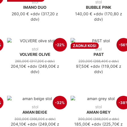
stol
stol
IMANO DUO
BUBBLE PINK
260,00 €
+ddv
(
317,20 z
140,00 €
+ddv
(
170,80 z
ddv
)
ddv
)
%
-22%
-56
ZADNJI KOSI
stol
stol
VOLVERE OLIVE
PAST
260,00€
(317,20€
z ddv
)
220,00€
(268,40€
z ddv
)
204,10€
+ddv
(
249,00€
z
97,50€
+ddv
(
119,00€
z
ddv
)
ddv
)
%
-32%
-38
stol
stol
AMAN BEIGE
AMAN GREY
300,00€
(366,00€
z ddv
)
300,00€
(366,00€
z ddv
)
204,10€
+ddv
(
249,00€
z
185,00€
+ddv
(
225,70€
z