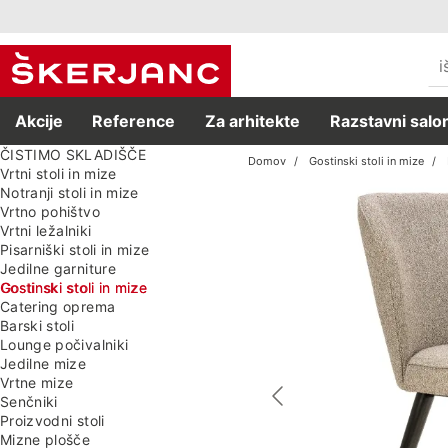
Akcije
Reference
Za arhitekte
Razstavni salon
ČISTIMO SKLADIŠČE
Domov
Gostinski stoli in mize
Vrtni stoli in mize
Notranji stoli in mize
Vrtno pohištvo
Vrtni ležalniki
Pisarniški stoli in mize
Jedilne garniture
Gostinski stoli in mize
Catering oprema
Barski stoli
Lounge počivalniki
Jedilne mize
Vrtne mize
Senčniki
Proizvodni stoli
Mizne plošče