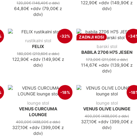
122,90€
+ddv
(
149,90€
z
120,00€
(146,40€
z ddv
)
64,80€
+ddv
(
79,00€
z
ddv
)
ddv
)
%
-32%
-34
ZADNJI KOSI
rustikalni stol
FELIX
barski stol
BABILA 2706 H75 JESEN
180,00€
(219,60€
z ddv
)
122,90€
+ddv
(
149,90€
z
173,00€
(211,06€
z ddv
)
ddv
)
114,67€
+ddv
(
139,90€
z
ddv
)
%
-18%
-18
lounge stol
lounge stol
VENUS CURCUMA
VENUS OLIVE LOUNGE
LOUNGE
400,00€
(488,00€
z ddv
)
327,10€
+ddv
(
399,00€
z
400,00€
(488,00€
z ddv
)
327,10€
+ddv
(
399,00€
z
ddv
)
ddv
)