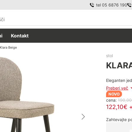
tel 05 6876 190
i
Kontakt
Klara Beige
stol
KLARA
Eleganten jedi
Preberi več
NOVO
cena:
190,00
122,10€ 
Zahtevajte 