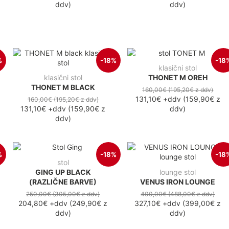
ddv
)
ddv
)
%
-18%
-18
klasični stol
klasični stol
THONET M OREH
THONET M BLACK
160,00€
(195,20€
z ddv
)
131,10€
+ddv
(
159,90€
z
160,00€
(195,20€
z ddv
)
131,10€
+ddv
(
159,90€
z
ddv
)
ddv
)
%
-18%
-18
stol
GING UP BLACK
lounge stol
(RAZLIČNE BARVE)
VENUS IRON LOUNGE
250,00€
(305,00€
z ddv
)
400,00€
(488,00€
z ddv
)
204,80€
+ddv
(
249,90€
z
327,10€
+ddv
(
399,00€
z
ddv
)
ddv
)