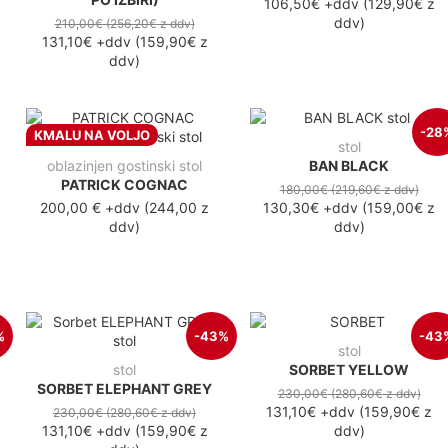
106,50€
+ddv
(
129,90€
z
ddv
)
210,00€
(256,20€
z ddv
)
131,10€
+ddv
(
159,90€
z
ddv
)
-28
KMALU NA VOLJO
stol
oblazinjen gostinski stol
BAN BLACK
PATRICK COGNAC
180,00€
(219,60€
z ddv
)
200,00 €
+ddv
(
244,00 z
130,30€
+ddv
(
159,00€
z
ddv
)
ddv
)
%
-43%
-43
stol
stol
SORBET YELLOW
SORBET ELEPHANT GREY
230,00€
(280,60€
z ddv
)
131,10€
+ddv
(
159,90€
z
230,00€
(280,60€
z ddv
)
131,10€
+ddv
(
159,90€
z
ddv
)