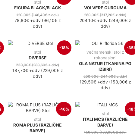
stol
stol
FIGURA BLACK/BLACK
VOLVERE CURCUMA
120,00€
(146,40€
z ddv
)
260,00€
(317,20€
z ddv
)
78,80€
+ddv
(
96,10€
z
204,10€
+ddv
(
249,00€
z
ddv
)
ddv
)
%
-18%
-35
stol
večnamenski stol z
DIVERSE
rokonasloni
OLA NATUR (TKANINA PO
230,00€
(280,60€
z ddv
)
IZBIRI)
187,70€
+ddv
(
229,00€
z
ddv
)
200,00€
(244,00€
z ddv
)
129,50€
+ddv
(
158,00€
z
ddv
)
%
-46%
-18
stol
stol
ITALI MCS (RAZLIČNE
ROMA PLUS (RAZLIČNE
BARVE)
BARVE)
150,00€
(183,00€
z ddv
)