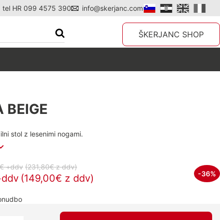
tel HR 099 4575 390
info@skerjanc.com
ŠKERJANC SHOP
 BEIGE
lni stol z lesenimi nogami.
€ +ddv
(231,80€
z ddv
)
-36%
+ddv
(149,00€ z ddv)
ponudbo