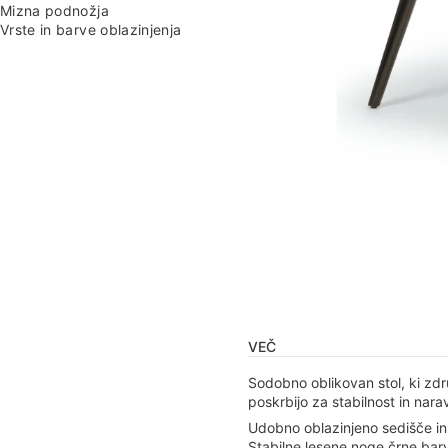
Mizna podnožja
Vrste in barve oblazinjenja
VEČ
Sodobno oblikovan stol, ki zd
poskrbijo za stabilnost in nara
Udobno oblazinjeno sedišče in
Stabilne lesene noge črne bar