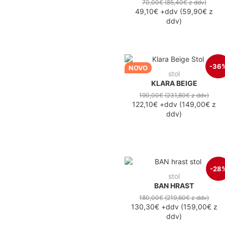
70,00€
(85,40€
z ddv
)
49,10€
+ddv
(
59,90€
z
ddv
)
-36
NOVO
stol
KLARA BEIGE
190,00€
(231,80€
z ddv
)
122,10€
+ddv
(
149,00€
z
ddv
)
-28
stol
BAN HRAST
180,00€
(219,60€
z ddv
)
130,30€
+ddv
(
159,00€
z
ddv
)