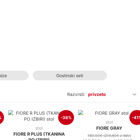
mize
Gostinski seti
Razvrsti:
privzeto
%
-38%
-41
stol
stol
FIORE GRAY
FIORE R PLUS (TKANINA
180,00€
(219,60€
z ddv
)
PO IZBIRI)