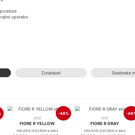
 prostore
trajno uporabo
Zunanjost
Gostinske 
%
-48%
-48
stol
stol
FIORE R YELLOW
FIORE R GRAY
190,00€
(231,80€
z ddv
)
190,00€
(231,80€
z ddv
)