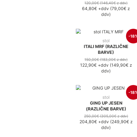
120,00€
(146,40€
z ddv
)
64,80€
+ddv
(
79,00€
z
ddv
)
-18
stol
ITALI MRF (RAZLIČNE
BARVE)
150,00€
(183,00€
z ddv
)
122,90€
+ddv
(
149,90€
z
ddv
)
-18
stol
GING UP JESEN
(RAZLIČNE BARVE)
250,00€
(305,00€
z ddv
)
204,80€
+ddv
(
249,90€
z
ddv
)