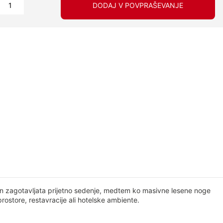
DODAJ V POVPRAŠEVANJE
on zagotavljata prijetno sedenje, medtem ko masivne lesene noge
prostore, restavracije ali hotelske ambiente.