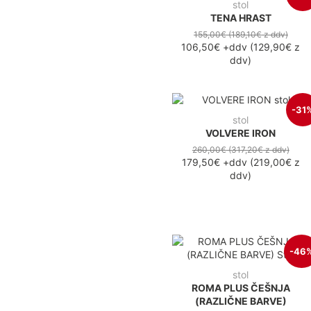
stol
TENA HRAST
155,00€
(189,10€
z ddv
)
106,50€
+ddv
(
129,90€
z
ddv
)
-31
stol
VOLVERE IRON
260,00€
(317,20€
z ddv
)
179,50€
+ddv
(
219,00€
z
ddv
)
-46
stol
ROMA PLUS ČEŠNJA
(RAZLIČNE BARVE)