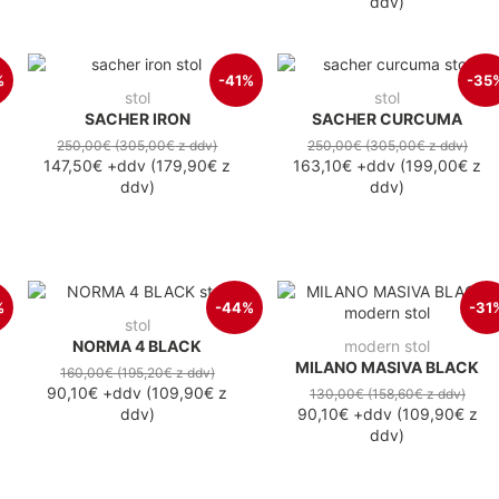
ddv
)
%
-41%
-35
stol
stol
SACHER IRON
SACHER CURCUMA
250,00€
(305,00€
z ddv
)
250,00€
(305,00€
z ddv
)
147,50€
+ddv
(
179,90€
z
163,10€
+ddv
(
199,00€
z
ddv
)
ddv
)
%
-44%
-31
stol
NORMA 4 BLACK
modern stol
MILANO MASIVA BLACK
160,00€
(195,20€
z ddv
)
90,10€
+ddv
(
109,90€
z
130,00€
(158,60€
z ddv
)
ddv
)
90,10€
+ddv
(
109,90€
z
ddv
)