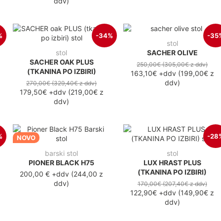
ddv
)
%
-34%
-35
stol
stol
SACHER OLIVE
SACHER OAK PLUS
250,00€
(305,00€
z ddv
)
(TKANINA PO IZBIRI)
163,10€
+ddv
(
199,00€
z
ddv
)
270,00€
(329,40€
z ddv
)
179,50€
+ddv
(
219,00€
z
ddv
)
%
-28
NOVO
barski stol
stol
PIONER BLACK H75
LUX HRAST PLUS
(TKANINA PO IZBIRI)
200,00 €
+ddv
(
244,00 z
ddv
)
170,00€
(207,40€
z ddv
)
122,90€
+ddv
(
149,90€
z
ddv
)