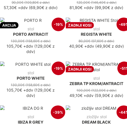
90,00€
(109,80€
z ddv
)
120,00€
(146,40€
z ddv
)
57,30€
+ddv
(
69,90€
z ddv
)
81,90€
+ddv
(
99,90€
z ddv
)
-19%
-49
AKCIJA
ZADNJI KOSI
stol
stol
PORTO ANTRACIT
REGISTA WHITE
130,00€
(158,60€
z ddv
)
80,00€
(97,60€
z ddv
)
105,70€
+ddv
(
129,00€
z
40,90€
+ddv
(
49,90€
z ddv
)
ddv
)
-19%
-51
ZADNJI KOSI
stol
PORTO WHITE
stol
ZEBRA TP KROM/ANTRACIT
130,00€
(158,60€
z ddv
)
105,70€
+ddv
(
129,00€
z
100,00€
(122,00€
z ddv
)
ddv
)
49,10€
+ddv
(
59,90€
z ddv
)
-39%
-44
stol
zložljiv stol
IBIZA R GREY
DREAM BLACK