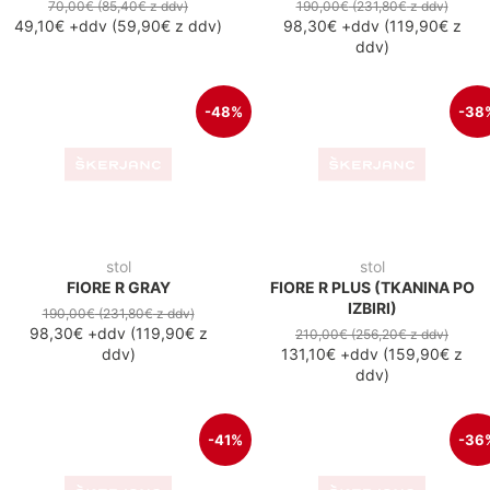
stol
stol
FIORE GRAY
KLARA BEIGE
180,00€
(219,60€
z ddv
)
190,00€
(231,80€
z ddv
)
106,50€
+ddv
(
129,90€
z
122,10€
+ddv
(
149,00€
z
ddv
)
ddv
)
-14%
KMALU NA VOLJO
stol
stol
FIORE PLUS (TKANINA PO
JOY BEIGE
IZBIRI)
230,00 €
+ddv
(
280,60 z
ddv
)
180,00€
(219,60€
z ddv
)
154,90€
+ddv
(
189,00€
z
ddv
)