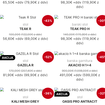
65,50€
+ddv
(
79,90€
z ddv
)
98,30€
+ddv
(
119,90€
z
ddv
)
-43%
-30
stol
barski stol
TEAK R
TEAK PRO H
100,00€
(122,00€
z ddv
)
140,00€
(170,80€
z ddv
)
56,60€
+ddv
(
69,00€
z ddv
)
98,30€
+ddv
(
119,90€
z
ddv
)
-52%
-45
AKCIJA
stol
barska garnitura
GAZELA R
AKACIO H 1+4
170,00€
(207,40€
z ddv
)
900,00€
(1.098,00€
z ddv
)
81,90€
+ddv
(
99,90€
z ddv
)
491,00€
+ddv
(
599,00€
z
ddv
)
-36%
-32
AKCIJA
stol
stol
KALI MESH GREY
OASIS PRO ANTRACIT