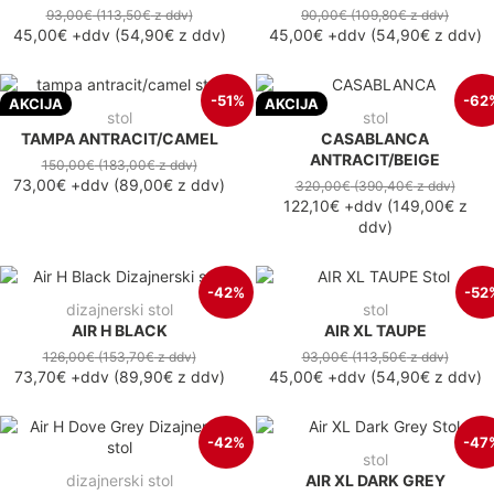
93,00€
(113,50€
z ddv
)
90,00€
(109,80€
z ddv
)
45,00€
+ddv
(
54,90€
z ddv
)
45,00€
+ddv
(
54,90€
z ddv
)
-51%
-62
AKCIJA
AKCIJA
stol
stol
TAMPA ANTRACIT/CAMEL
CASABLANCA
ANTRACIT/BEIGE
150,00€
(183,00€
z ddv
)
73,00€
+ddv
(
89,00€
z ddv
)
320,00€
(390,40€
z ddv
)
122,10€
+ddv
(
149,00€
z
ddv
)
-42%
-52
dizajnerski stol
stol
AIR H BLACK
AIR XL TAUPE
126,00€
(153,70€
z ddv
)
93,00€
(113,50€
z ddv
)
73,70€
+ddv
(
89,90€
z ddv
)
45,00€
+ddv
(
54,90€
z ddv
)
-42%
-47
stol
dizajnerski stol
AIR XL DARK GREY