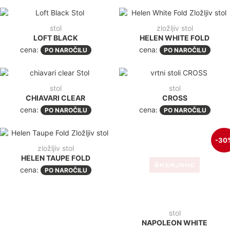
stol
zložljiv stol
LOFT BLACK
HELEN WHITE FOLD
cena:
cena:
PO NAROČILU
PO NAROČILU
stol
stol
CHIAVARI CLEAR
CROSS
cena:
cena:
PO NAROČILU
PO NAROČILU
-30
zložljiv stol
stol
HELEN TAUPE FOLD
NAPOLEON WHITE
cena:
PO NAROČILU
70,00€
(85,40€
z ddv
)
49,10€
+ddv
(
59,90€
z ddv
)
stol
stol
JOSEPHINE WHITE
JOSEPHINE BLACK