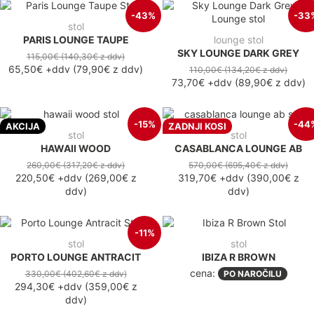
-43%
-33
stol
PARIS LOUNGE TAUPE
lounge stol
SKY LOUNGE DARK GREY
115,00€
(140,30€
z ddv
)
65,50€
+ddv
(
79,90€
z ddv
)
110,00€
(134,20€
z ddv
)
73,70€
+ddv
(
89,90€
z ddv
)
-15%
-44
AKCIJA
ZADNJI KOSI
stol
stol
HAWAII WOOD
CASABLANCA LOUNGE AB
260,00€
(317,20€
z ddv
)
570,00€
(695,40€
z ddv
)
220,50€
+ddv
(
269,00€
z
319,70€
+ddv
(
390,00€
z
ddv
)
ddv
)
-11%
stol
stol
PORTO LOUNGE ANTRACIT
IBIZA R BROWN
cena:
330,00€
(402,60€
z ddv
)
PO NAROČILU
294,30€
+ddv
(
359,00€
z
ddv
)