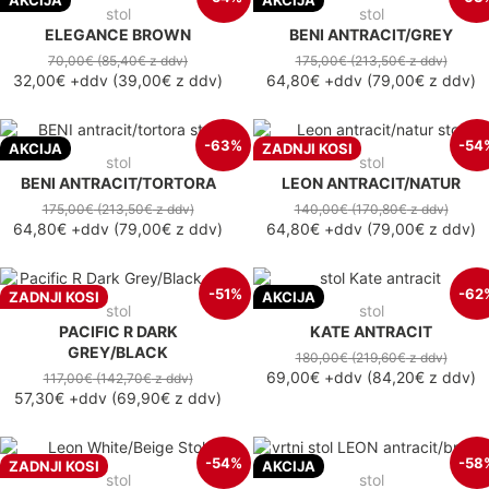
AKCIJA
AKCIJA
stol
stol
ELEGANCE BROWN
BENI ANTRACIT/GREY
70,00€
(85,40€
z ddv
)
175,00€
(213,50€
z ddv
)
32,00€
+ddv
(
39,00€
z ddv
)
64,80€
+ddv
(
79,00€
z ddv
)
-63%
-54
AKCIJA
ZADNJI KOSI
stol
stol
BENI ANTRACIT/TORTORA
LEON ANTRACIT/NATUR
175,00€
(213,50€
z ddv
)
140,00€
(170,80€
z ddv
)
64,80€
+ddv
(
79,00€
z ddv
)
64,80€
+ddv
(
79,00€
z ddv
)
-51%
-62
ZADNJI KOSI
AKCIJA
stol
stol
PACIFIC R DARK
KATE ANTRACIT
GREY/BLACK
180,00€
(219,60€
z ddv
)
69,00€
+ddv
(
84,20€
z ddv
)
117,00€
(142,70€
z ddv
)
57,30€
+ddv
(
69,90€
z ddv
)
-54%
-58
ZADNJI KOSI
AKCIJA
stol
stol