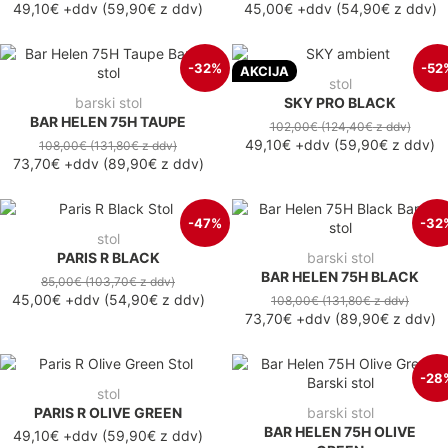
49,10€
+ddv
(
59,90€
z ddv
)
45,00€
+ddv
(
54,90€
z ddv
)
-32%
-52
AKCIJA
stol
barski stol
SKY PRO BLACK
BAR HELEN 75H TAUPE
102,00€
(124,40€
z ddv
)
49,10€
+ddv
(
59,90€
z ddv
)
108,00€
(131,80€
z ddv
)
73,70€
+ddv
(
89,90€
z ddv
)
-47%
-32
stol
PARIS R BLACK
barski stol
BAR HELEN 75H BLACK
85,00€
(103,70€
z ddv
)
45,00€
+ddv
(
54,90€
z ddv
)
108,00€
(131,80€
z ddv
)
73,70€
+ddv
(
89,90€
z ddv
)
-28
stol
PARIS R OLIVE GREEN
barski stol
BAR HELEN 75H OLIVE
49,10€ +ddv
(59,90€ z ddv)