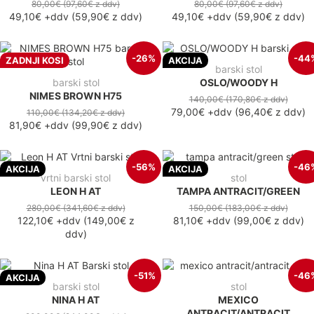
80,00€
(97,60€
z ddv
)
80,00€
(97,60€
z ddv
)
49,10€
+ddv
(
59,90€
z ddv
)
49,10€
+ddv
(
59,90€
z ddv
)
-26%
-44
ZADNJI KOSI
AKCIJA
barski stol
barski stol
OSLO/WOODY H
NIMES BROWN H75
140,00€
(170,80€
z ddv
)
79,00€
+ddv
(
96,40€
z ddv
)
110,00€
(134,20€
z ddv
)
81,90€
+ddv
(
99,90€
z ddv
)
-56%
-46
AKCIJA
AKCIJA
vrtni barski stol
stol
LEON H AT
TAMPA ANTRACIT/GREEN
280,00€
(341,60€
z ddv
)
150,00€
(183,00€
z ddv
)
122,10€
+ddv
(
149,00€
z
81,10€
+ddv
(
99,00€
z ddv
)
ddv
)
-51%
-46
AKCIJA
barski stol
stol
NINA H AT
MEXICO
ANTRACIT/ANTRACIT