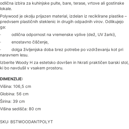
odlična izbira za kuhinjske pulte, bare, terase, vrtove ali gostinske
lokale.
Polywood je okolju prijazen material, izdelan iz reciklirane plastike –
predvsem plastičnih steklenic in drugih odpadnih virov. Odlikujejo
ga:
· odlična odpornost na vremenske vplive (dež, UV žarki),
· enostavno čiščenje,
· dolga življenjska doba brez potrebe po vzdrževanju kot pri
naravnem lesu.
Izberite Woody H za estetsko dovršen in hkrati praktičen barski stol,
ki bo navdušil v vsakem prostoru.
DIMENZIJE:
Višina: 106,5 cm
Globina: 56 cm
Širina: 39 cm
Višina sedišča: 80 cm
SKU: BSTWOODANTPOLYT