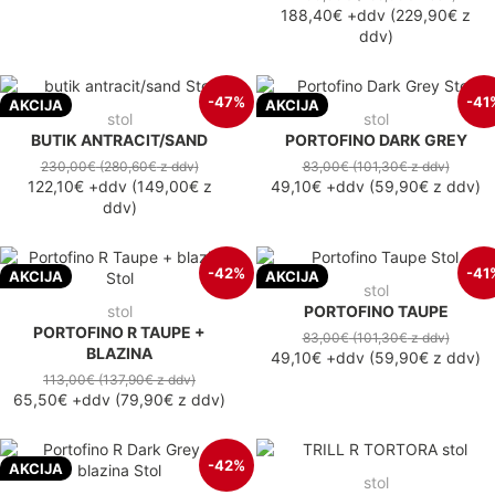
188,40€
+ddv
(
229,90€
z
ddv
)
-47%
-41
AKCIJA
AKCIJA
stol
stol
BUTIK ANTRACIT/SAND
PORTOFINO DARK GREY
230,00€
(280,60€
z ddv
)
83,00€
(101,30€
z ddv
)
122,10€
+ddv
(
149,00€
z
49,10€
+ddv
(
59,90€
z ddv
)
ddv
)
-42%
-41
AKCIJA
AKCIJA
stol
stol
PORTOFINO TAUPE
PORTOFINO R TAUPE +
83,00€
(101,30€
z ddv
)
BLAZINA
49,10€
+ddv
(
59,90€
z ddv
)
113,00€
(137,90€
z ddv
)
65,50€
+ddv
(
79,90€
z ddv
)
-42%
AKCIJA
stol