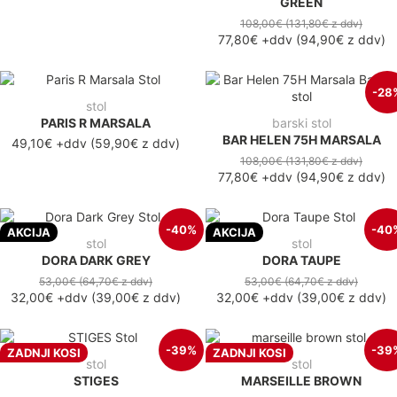
GREEN
108,00€
(131,80€
z ddv
)
77,80€
+ddv
(
94,90€
z ddv
)
-28
stol
PARIS R MARSALA
barski stol
BAR HELEN 75H MARSALA
49,10€ +ddv
(59,90€ z ddv)
108,00€
(131,80€
z ddv
)
77,80€
+ddv
(
94,90€
z ddv
)
-40%
-40
AKCIJA
AKCIJA
stol
stol
DORA DARK GREY
DORA TAUPE
53,00€
(64,70€
z ddv
)
53,00€
(64,70€
z ddv
)
32,00€
+ddv
(
39,00€
z ddv
)
32,00€
+ddv
(
39,00€
z ddv
)
-39%
-39
ZADNJI KOSI
ZADNJI KOSI
stol
stol
STIGES
MARSEILLE BROWN