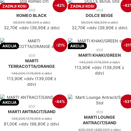
-42%
-42
ZADNJI KOSI
ZADNJI KOSI
stol
stol
ROMEO BLACK
DOLCE BEIGE
56,00€
(68,30€
z ddv
)
56,00€
(68,30€
z ddv
)
32,70€
+ddv
(
39,90€
z ddv
)
32,70€
+ddv
(
39,90€
z ddv
)
-21%
-21
AKCIJA
AKCIJA
stol
stol
MARTI KHAKI/GREEN
MARTI
145,00€
(176,90€
z ddv
)
TERRACOTTA/ORANGE
113,90€
+ddv
(
139,00€
z
ddv
)
145,00€
(176,90€
z ddv
)
113,90€
+ddv
(
139,00€
z
ddv
)
-44%
-53
AKCIJA
stol
MARTI ANTRACIT/SAND
stol
MARTI LOUNGE
145,00€
(176,90€
z ddv
)
ANTRACIT/SAND
81,00€
+ddv
(
98,80€
z ddv
)
400,00€
(488,00€
z ddv
)