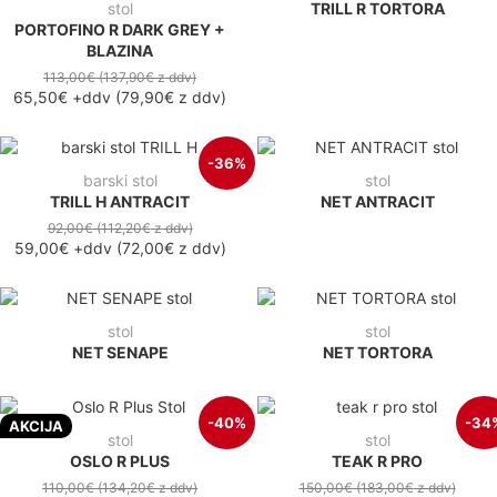
stol
TRILL R TORTORA
PORTOFINO R DARK GREY +
BLAZINA
113,00€
(137,90€
z ddv
)
65,50€
+ddv
(
79,90€
z ddv
)
-36%
barski stol
stol
TRILL H ANTRACIT
NET ANTRACIT
92,00€
(112,20€
z ddv
)
59,00€
+ddv
(
72,00€
z ddv
)
stol
stol
NET SENAPE
NET TORTORA
-40%
-34
AKCIJA
stol
stol
OSLO R PLUS
TEAK R PRO
110,00€
(134,20€
z ddv
)
150,00€
(183,00€
z ddv
)