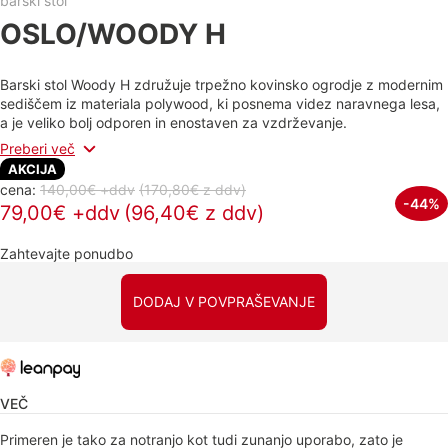
barski stol
OSLO/WOODY H
Barski stol Woody H združuje trpežno kovinsko ogrodje z modernim
sediščem iz materiala polywood, ki posnema videz naravnega lesa,
a je veliko bolj odporen in enostaven za vzdrževanje.
Preberi več
AKCIJA
cena:
140,00€ +ddv
(170,80€
z ddv
)
-44%
79,00€ +ddv
(96,40€ z ddv)
Zahtevajte ponudbo
DODAJ V POVPRAŠEVANJE
VEČ
Primeren je tako za notranjo kot tudi zunanjo uporabo, zato je