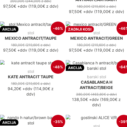
200,00€
(244,00€
z ddv
)
97,50€
+ddv
(
119,00€
z ddv
)
180,00€
(219,60€
z ddv
)
97,50€
+ddv
(
119,00€
z ddv
)
-46%
-46
AKCIJA
ZADNJI KOSI
stol
stol
MEXICO ANTRACIT/TAUPE
MEXICO ANTRACIT/GREEN
180,00€
(219,60€
z ddv
)
180,00€
(219,60€
z ddv
)
97,50€
+ddv
(
119,00€
z ddv
)
97,50€
+ddv
(
119,00€
z ddv
)
-48%
-64
AKCIJA
stol
KATE ANTRACIT TAUPE
barski stol
CASABLANCA H
180,00€
(219,60€
z ddv
)
ANTRACIT/BEIGE
94,20€
+ddv
(
114,90€
z
ddv
)
380,00€
(463,60€
z ddv
)
138,50€
+ddv
(
169,00€
z
ddv
)
-35%
-39
AKCIJA
stol