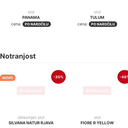
-48%
-38
stol
stol
FIORE R GRAY
FIORE R PLUS (TKANINA PO
IZBIRI)
190,00€
(231,80€
z ddv
)
98,30€
+ddv
(
119,90€
z
210,00€
(256,20€
z ddv
)
ddv
)
131,10€
+ddv
(
159,90€
z
ddv
)
-41%
-36