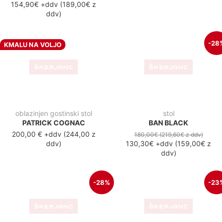
stol
stol
BAN HRAST
BAN MESH
180,00€
(219,60€
z ddv
)
200,00€
(244,00€
z ddv
)
130,30€
+ddv
(
159,00€
z
154,90€
+ddv
(
189,00€
z
ddv
)
ddv
)
-26%
-43
NOVO
gostinski stol
stol
VENEZIA OREH BEIGE
SORBET ELEPHANT GREY
55,00€
(67,10€
z ddv
)
230,00€
(280,60€
z ddv
)
40,90€
+ddv
(
49,90€
z ddv
)
131,10€
+ddv
(
159,90€
z
ddv
)
-43%
-29