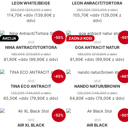
LEON WHITE/BEIGE
LEON ANRACIT/TORTORA
250,00€
(305,00€
z ddv
)
250,00€
(305,00€
z ddv
)
114,70€
+ddv
(
139,90€
z
105,70€
+ddv
(
129,00€
z
ddv
)
ddv
)
-55%
-55
AKCIJA
ZADNJI KOSI
stol
stol
NINA ANTRACIT/TORTORA
GOA ANTRACIT NATUR
180,00€
(219,60€
z ddv
)
180,00€
(219,60€
z ddv
)
81,90€
+ddv
(
99,90€
z ddv
)
81,90€
+ddv
(
99,90€
z ddv
)
-45%
-46
stol
stol
TINA ECO ANTRACIT
NANDO NATUR/BROWN
120,00€
(146,40€
z ddv
)
120,00€
(146,40€
z ddv
)
65,50€
+ddv
(
79,90€
z ddv
)
64,80€
+ddv
(
79,00€
z ddv
)
-52%
-50
stol
stol
AIR XL BLACK
AIR BLACK