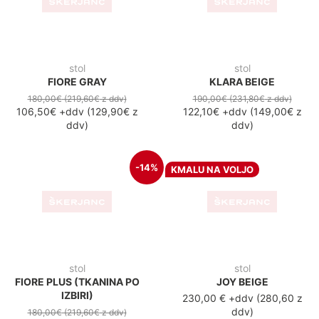
-28
KMALU NA VOLJO
oblazinjen gostinski stol
stol
PATRICK COGNAC
BAN BLACK
200,00 €
+ddv
(
244,00 z
180,00€
(219,60€
z ddv
)
ddv
)
130,30€
+ddv
(
159,00€
z
ddv
)
-28%
-23