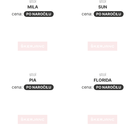
PANAMA
TULUM
cena:
cena:
PO NAROČILU
PO NAROČILU
Notranjost
-30%
-48
NOVO
oblazinjen stol
stol
SILVANA NATUR RJAVA
FIORE R YELLOW
70,00€
(85,40€
z ddv
)
190,00€
(231,80€
z ddv
)
49,10€
+ddv
(
59,90€
z ddv
)
98,30€
+ddv
(
119,90€
z
ddv
)