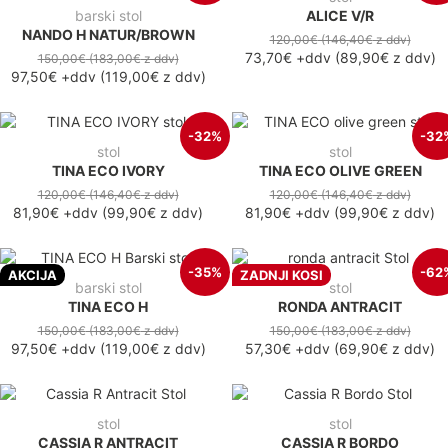
barski stol
ALICE V/R
NANDO H NATUR/BROWN
120,00€
(146,40€
z ddv
)
73,70€
+ddv
(
89,90€
z ddv
)
150,00€
(183,00€
z ddv
)
97,50€
+ddv
(
119,00€
z ddv
)
-32%
-32
stol
stol
TINA ECO IVORY
TINA ECO OLIVE GREEN
120,00€
(146,40€
z ddv
)
120,00€
(146,40€
z ddv
)
81,90€
+ddv
(
99,90€
z ddv
)
81,90€
+ddv
(
99,90€
z ddv
)
-35%
-62
AKCIJA
ZADNJI KOSI
barski stol
stol
TINA ECO H
RONDA ANTRACIT
150,00€
(183,00€
z ddv
)
150,00€
(183,00€
z ddv
)
97,50€
+ddv
(
119,00€
z ddv
)
57,30€
+ddv
(
69,90€
z ddv
)
stol
stol
CASSIA R ANTRACIT
CASSIA R BORDO