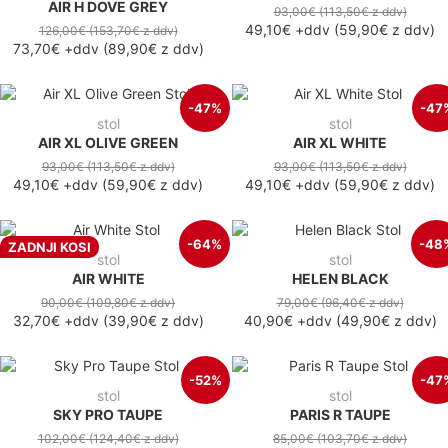
AIR H DOVE GREY
93,00€
(113,50€
z ddv
)
49,10€
+ddv
(
59,90€
z ddv
)
126,00€
(153,70€
z ddv
)
73,70€
+ddv
(
89,90€
z ddv
)
-47%
-47
stol
stol
AIR XL OLIVE GREEN
AIR XL WHITE
93,00€
(113,50€
z ddv
)
93,00€
(113,50€
z ddv
)
49,10€
+ddv
(
59,90€
z ddv
)
49,10€
+ddv
(
59,90€
z ddv
)
-64%
-48
ZADNJI KOSI
stol
stol
AIR WHITE
HELEN BLACK
90,00€
(109,80€
z ddv
)
79,00€
(96,40€
z ddv
)
32,70€
+ddv
(
39,90€
z ddv
)
40,90€
+ddv
(
49,90€
z ddv
)
-52%
-47
stol
stol
SKY PRO TAUPE
PARIS R TAUPE
102,00€
(124,40€
z ddv
)
85,00€
(103,70€
z ddv
)