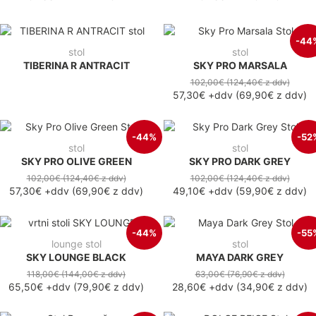
-44
stol
stol
TIBERINA R ANTRACIT
SKY PRO MARSALA
102,00€
(124,40€
z ddv
)
57,30€
+ddv
(
69,90€
z ddv
)
-44%
-52
stol
stol
SKY PRO OLIVE GREEN
SKY PRO DARK GREY
102,00€
(124,40€
z ddv
)
102,00€
(124,40€
z ddv
)
57,30€
+ddv
(
69,90€
z ddv
)
49,10€
+ddv
(
59,90€
z ddv
)
-44%
-55
lounge stol
stol
SKY LOUNGE BLACK
MAYA DARK GREY
118,00€
(144,00€
z ddv
)
63,00€
(76,90€
z ddv
)
65,50€
+ddv
(
79,90€
z ddv
)
28,60€
+ddv
(
34,90€
z ddv
)