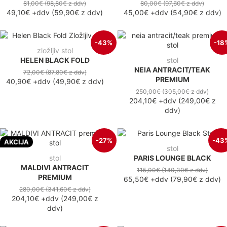
81,00€
(98,80€
z ddv
)
80,00€
(97,60€
z ddv
)
49,10€
+ddv
(
59,90€
z ddv
)
45,00€
+ddv
(
54,90€
z ddv
)
-43%
-18
zložljiv stol
HELEN BLACK FOLD
stol
NEIA ANTRACIT/TEAK
72,00€
(87,80€
z ddv
)
PREMIUM
40,90€
+ddv
(
49,90€
z ddv
)
250,00€
(305,00€
z ddv
)
204,10€
+ddv
(
249,00€
z
ddv
)
-27%
-43
AKCIJA
stol
stol
PARIS LOUNGE BLACK
MALDIVI ANTRACIT
115,00€
(140,30€
z ddv
)
PREMIUM
65,50€
+ddv
(
79,90€
z ddv
)
280,00€
(341,60€
z ddv
)
204,10€
+ddv
(
249,00€
z
ddv
)