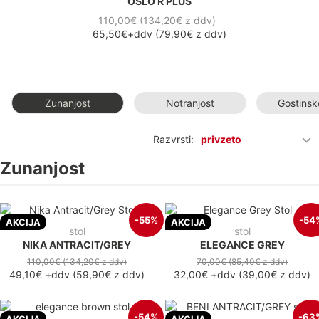
OSLO R PLUS
110,00€ (134,20€
z ddv
)
65,50€
+ddv
(
79,90€
z ddv
)
Zunanjost
Notranjost
Gostinsk
Razvrsti:
privzeto
Zunanjost
-55%
-54
AKCIJA
AKCIJA
stol
stol
NIKA ANTRACIT/GREY
ELEGANCE GREY
110,00€
(134,20€
z ddv
)
70,00€
(85,40€
z ddv
)
49,10€
+ddv
(
59,90€
z ddv
)
32,00€
+ddv
(
39,00€
z ddv
)
-54%
-63