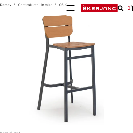
Domov
Gostinski stoli in mize
OSLO/WOODY H
0