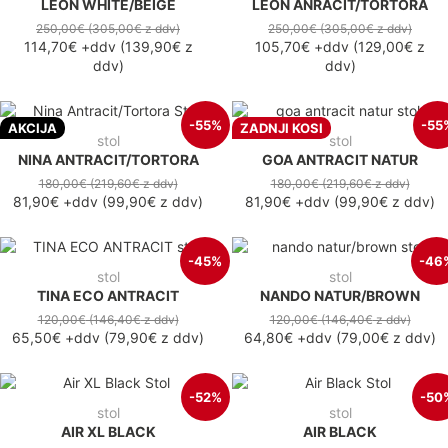
LEON WHITE/BEIGE
LEON ANRACIT/TORTORA
250,00€
(305,00€
z ddv
)
250,00€
(305,00€
z ddv
)
114,70€
+ddv
(
139,90€
z
105,70€
+ddv
(
129,00€
z
ddv
)
ddv
)
-55%
-55
AKCIJA
ZADNJI KOSI
stol
stol
NINA ANTRACIT/TORTORA
GOA ANTRACIT NATUR
180,00€
(219,60€
z ddv
)
180,00€
(219,60€
z ddv
)
81,90€
+ddv
(
99,90€
z ddv
)
81,90€
+ddv
(
99,90€
z ddv
)
-45%
-46
stol
stol
TINA ECO ANTRACIT
NANDO NATUR/BROWN
120,00€
(146,40€
z ddv
)
120,00€
(146,40€
z ddv
)
65,50€
+ddv
(
79,90€
z ddv
)
64,80€
+ddv
(
79,00€
z ddv
)
-52%
-50
stol
stol
AIR XL BLACK
AIR BLACK