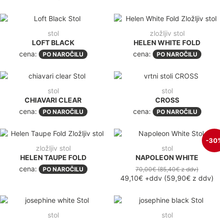
stol
zložljiv stol
LOFT BLACK
HELEN WHITE FOLD
cena:
cena:
PO NAROČILU
PO NAROČILU
stol
stol
CHIAVARI CLEAR
CROSS
cena:
cena:
PO NAROČILU
PO NAROČILU
-30
zložljiv stol
stol
HELEN TAUPE FOLD
NAPOLEON WHITE
cena:
PO NAROČILU
70,00€
(85,40€
z ddv
)
49,10€
+ddv
(
59,90€
z ddv
)
stol
stol