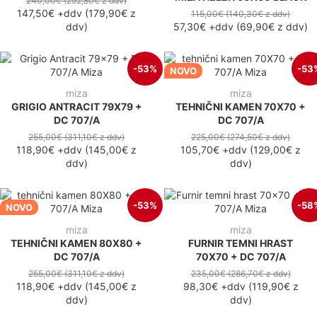
240,00€
(292,80€
z ddv
)
147,50€
+ddv
(
179,90€
z
115,00€
(140,30€
z ddv
)
ddv
)
57,30€
+ddv
(
69,90€
z ddv
)
-53%
-53
NOVO
miza
miza
GRIGIO ANTRACIT 79X79 +
TEHNIČNI KAMEN 70X70 +
DC 707/A
DC 707/A
255,00€
(311,10€
z ddv
)
225,00€
(274,50€
z ddv
)
118,90€
+ddv
(
145,00€
z
105,70€
+ddv
(
129,00€
z
ddv
)
ddv
)
-53%
-58
NOVO
miza
miza
TEHNIČNI KAMEN 80X80 +
FURNIR TEMNI HRAST
DC 707/A
70X70 + DC 707/A
255,00€
(311,10€
z ddv
)
235,00€
(286,70€
z ddv
)
118,90€
+ddv
(
145,00€
z
98,30€
+ddv
(
119,90€
z
ddv
)
ddv
)