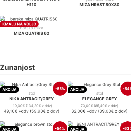
H110
MIZA HRAST 80X80
KMALU NA VOLJO
barska miza
MIZA QUATRIS 60
Zunanjost
-55%
-54
AKCIJA
AKCIJA
stol
stol
NIKA ANTRACIT/GREY
ELEGANCE GREY
110,00€
(134,20€
z ddv
)
70,00€
(85,40€
z ddv
)
49,10€
+ddv
(
59,90€
z ddv
)
32,00€
+ddv
(
39,00€
z ddv
)
-54%
-63
AKCIJA
AKCIJA