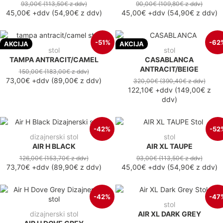
93,00€
(113,50€
z ddv
)
90,00€
(109,80€
z ddv
)
45,00€
+ddv
(
54,90€
z ddv
)
45,00€
+ddv
(
54,90€
z ddv
)
-51%
-62
AKCIJA
AKCIJA
stol
stol
TAMPA ANTRACIT/CAMEL
CASABLANCA
ANTRACIT/BEIGE
150,00€
(183,00€
z ddv
)
73,00€
+ddv
(
89,00€
z ddv
)
320,00€
(390,40€
z ddv
)
122,10€
+ddv
(
149,00€
z
ddv
)
-42%
-52
dizajnerski stol
stol
AIR H BLACK
AIR XL TAUPE
126,00€
(153,70€
z ddv
)
93,00€
(113,50€
z ddv
)
73,70€
+ddv
(
89,90€
z ddv
)
45,00€
+ddv
(
54,90€
z ddv
)
-42%
-47
stol
dizajnerski stol
AIR XL DARK GREY