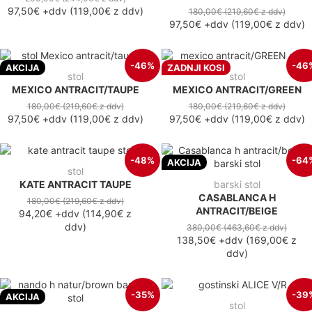
97,50€
+ddv
(
119,00€
z ddv
)
180,00€
(219,60€
z ddv
)
97,50€
+ddv
(
119,00€
z ddv
)
-46%
-46
AKCIJA
ZADNJI KOSI
stol
stol
MEXICO ANTRACIT/TAUPE
MEXICO ANTRACIT/GREEN
180,00€
(219,60€
z ddv
)
180,00€
(219,60€
z ddv
)
97,50€
+ddv
(
119,00€
z ddv
)
97,50€
+ddv
(
119,00€
z ddv
)
-48%
-64
AKCIJA
stol
KATE ANTRACIT TAUPE
barski stol
CASABLANCA H
180,00€
(219,60€
z ddv
)
ANTRACIT/BEIGE
94,20€
+ddv
(
114,90€
z
ddv
)
380,00€
(463,60€
z ddv
)
138,50€
+ddv
(
169,00€
z
ddv
)
-35%
-39
AKCIJA
stol