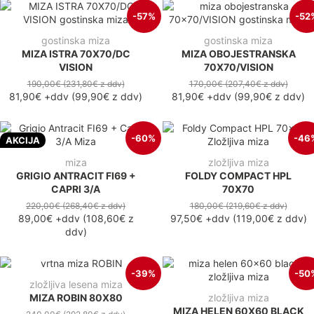
-57%
-52
gostinska miza
gostinska miza
MIZA ISTRA 70X70/DC
MIZA OBOJESTRANSKA
VISION
70X70/VISION
190,00€
(231,80€
z ddv
)
170,00€
(207,40€
z ddv
)
81,90€
+ddv
(
99,90€
z ddv
)
81,90€
+ddv
(
99,90€
z ddv
)
-60%
-46
AKCIJA
miza
zložljiva miza
GRIGIO ANTRACIT FI69 +
FOLDY COMPACT HPL
CAPRI 3/A
70X70
220,00€
(268,40€
z ddv
)
180,00€
(219,60€
z ddv
)
89,00€
+ddv
(
108,60€
z
97,50€
+ddv
(
119,00€
z ddv
)
ddv
)
-39%
-50
zložljiva lesena miza
MIZA ROBIN 80X80
zložljiva miza
MIZA HELEN 60X60 BLACK