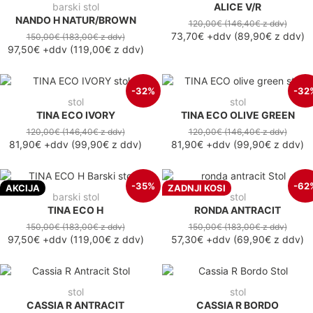
barski stol
ALICE V/R
NANDO H NATUR/BROWN
120,00€
(146,40€
z ddv
)
73,70€
+ddv
(
89,90€
z ddv
)
150,00€
(183,00€
z ddv
)
97,50€
+ddv
(
119,00€
z ddv
)
-32%
-32
stol
stol
TINA ECO IVORY
TINA ECO OLIVE GREEN
120,00€
(146,40€
z ddv
)
120,00€
(146,40€
z ddv
)
81,90€
+ddv
(
99,90€
z ddv
)
81,90€
+ddv
(
99,90€
z ddv
)
-35%
-62
AKCIJA
ZADNJI KOSI
barski stol
stol
TINA ECO H
RONDA ANTRACIT
150,00€
(183,00€
z ddv
)
150,00€
(183,00€
z ddv
)
97,50€
+ddv
(
119,00€
z ddv
)
57,30€
+ddv
(
69,90€
z ddv
)
stol
stol
CASSIA R ANTRACIT
CASSIA R BORDO