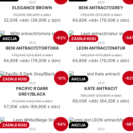
stol
stol
ELEGANCE BROWN
BENI ANTRACIT/GREY
70,00€
(85,40€
z ddv
)
175,00€
(213,50€
z ddv
)
32,00€
+ddv
(
39,00€
z ddv
)
64,80€
+ddv
(
79,00€
z ddv
)
-63%
-54
AKCIJA
ZADNJI KOSI
stol
stol
BENI ANTRACIT/TORTORA
LEON ANTRACIT/NATUR
175,00€
(213,50€
z ddv
)
140,00€
(170,80€
z ddv
)
64,80€
+ddv
(
79,00€
z ddv
)
64,80€
+ddv
(
79,00€
z ddv
)
-51%
-62
ZADNJI KOSI
AKCIJA
stol
stol
PACIFIC R DARK
KATE ANTRACIT
GREY/BLACK
180,00€
(219,60€
z ddv
)
69,00€
+ddv
(
84,20€
z ddv
)
117,00€
(142,70€
z ddv
)
57,30€
+ddv
(
69,90€
z ddv
)
-54%
-58
ZADNJI KOSI
AKCIJA
stol
stol