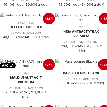
81,00€
(98,80€
z ddv
)
80,00€
(97,60€
z ddv
)
49,10€
+ddv
(
59,90€
z ddv
)
45,00€
+ddv
(
54,90€
z ddv
)
-43%
-18
zložljiv stol
HELEN BLACK FOLD
stol
NEIA ANTRACIT/TEAK
72,00€
(87,80€
z ddv
)
PREMIUM
40,90€
+ddv
(
49,90€
z ddv
)
250,00€
(305,00€
z ddv
)
204,10€
+ddv
(
249,00€
z
ddv
)
-27%
-43
AKCIJA
stol
stol
PARIS LOUNGE BLACK
MALDIVI ANTRACIT
115,00€
(140,30€
z ddv
)
PREMIUM
65,50€
+ddv
(
79,90€
z ddv
)
280,00€
(341,60€
z ddv
)
204,10€
+ddv
(
249,00€
z
ddv
)