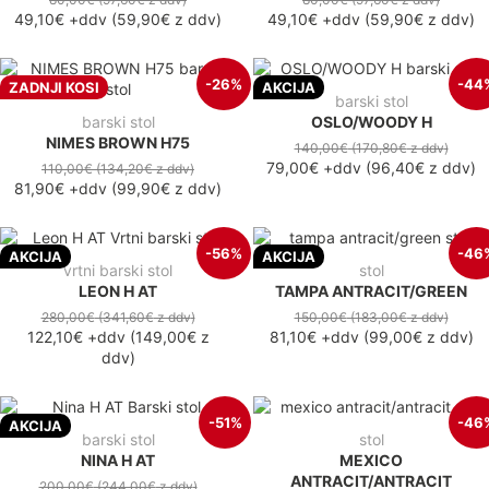
49,10€
+ddv
(
59,90€
z ddv
)
49,10€
+ddv
(
59,90€
z ddv
)
-26%
-44
ZADNJI KOSI
AKCIJA
barski stol
barski stol
OSLO/WOODY H
NIMES BROWN H75
140,00€
(170,80€
z ddv
)
79,00€
+ddv
(
96,40€
z ddv
)
110,00€
(134,20€
z ddv
)
81,90€
+ddv
(
99,90€
z ddv
)
-56%
-46
AKCIJA
AKCIJA
vrtni barski stol
stol
LEON H AT
TAMPA ANTRACIT/GREEN
280,00€
(341,60€
z ddv
)
150,00€
(183,00€
z ddv
)
122,10€
+ddv
(
149,00€
z
81,10€
+ddv
(
99,00€
z ddv
)
ddv
)
-51%
-46
AKCIJA
barski stol
stol
NINA H AT
MEXICO
ANTRACIT/ANTRACIT
200,00€
(244,00€
z ddv
)