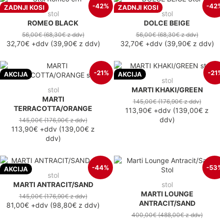
-42%
-42
ZADNJI KOSI
ZADNJI KOSI
stol
stol
ROMEO BLACK
DOLCE BEIGE
56,00€
(68,30€
z ddv
)
56,00€
(68,30€
z ddv
)
32,70€
+ddv
(
39,90€
z ddv
)
32,70€
+ddv
(
39,90€
z ddv
)
-21%
-21
AKCIJA
AKCIJA
stol
stol
MARTI KHAKI/GREEN
MARTI
145,00€
(176,90€
z ddv
)
TERRACOTTA/ORANGE
113,90€
+ddv
(
139,00€
z
ddv
)
145,00€
(176,90€
z ddv
)
113,90€
+ddv
(
139,00€
z
ddv
)
-44%
-53
AKCIJA
stol
MARTI ANTRACIT/SAND
stol
MARTI LOUNGE
145,00€
(176,90€
z ddv
)
ANTRACIT/SAND
81,00€
+ddv
(
98,80€
z ddv
)
400,00€
(488,00€
z ddv
)