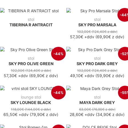
-44
stol
stol
TIBERINA R ANTRACIT
SKY PRO MARSALA
102,00€
(124,40€
z ddv
)
57,30€
+ddv
(
69,90€
z ddv
)
-44%
-52
stol
stol
SKY PRO OLIVE GREEN
SKY PRO DARK GREY
102,00€
(124,40€
z ddv
)
102,00€
(124,40€
z ddv
)
57,30€
+ddv
(
69,90€
z ddv
)
49,10€
+ddv
(
59,90€
z ddv
)
-44%
-55
lounge stol
stol
SKY LOUNGE BLACK
MAYA DARK GREY
118,00€
(144,00€
z ddv
)
63,00€
(76,90€
z ddv
)
65,50€
+ddv
(
79,90€
z ddv
)
28,60€
+ddv
(
34,90€
z ddv
)