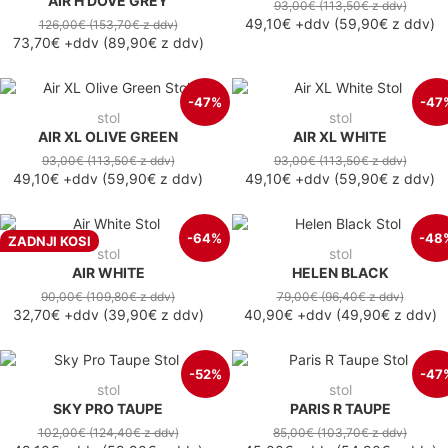
AIR H DOVE GREY
93,00€
(113,50€
z ddv
)
49,10€
+ddv
(
59,90€
z ddv
)
126,00€
(153,70€
z ddv
)
73,70€
+ddv
(
89,90€
z ddv
)
-47%
-47
stol
stol
AIR XL OLIVE GREEN
AIR XL WHITE
93,00€
(113,50€
z ddv
)
93,00€
(113,50€
z ddv
)
49,10€
+ddv
(
59,90€
z ddv
)
49,10€
+ddv
(
59,90€
z ddv
)
-64%
-48
ZADNJI KOSI
stol
stol
AIR WHITE
HELEN BLACK
90,00€
(109,80€
z ddv
)
79,00€
(96,40€
z ddv
)
32,70€
+ddv
(
39,90€
z ddv
)
40,90€
+ddv
(
49,90€
z ddv
)
-52%
-47
stol
stol
SKY PRO TAUPE
PARIS R TAUPE
102,00€
(124,40€
z ddv
)
85,00€
(103,70€
z ddv
)