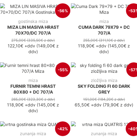
-56%
-53
gostinska miza
miza
MIZA LIN MASIVA HRAST
CUMA DARK 79X79 + DC
70X70/DC 707/A
707/A
275,00€
(335,50€
z ddv
)
255,00€
(311,10€
z ddv
)
122,10€
+ddv
(
149,00€
z
118,90€
+ddv
(
145,00€
z
ddv
)
ddv
)
-55%
-57
miza
zložljiva miza
FURNIR TEMNI HRAST
SKY FOLDING FI 60 DARK
80X80 + DC 707/A
GREY
265,00€
(323,30€
z ddv
)
151,00€
(184,20€
z ddv
)
118,90€
+ddv
(
145,00€
z
65,50€
+ddv
(
79,90€
z ddv
)
ddv
)
-42%
-40
zunanja miza
zunanja miza