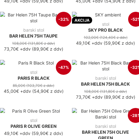
49,10€
+ddv
(
59,90€
z ddv
)
45,00€
+ddv
(
54,90€
z ddv
)
-32%
-52
AKCIJA
stol
barski stol
SKY PRO BLACK
BAR HELEN 75H TAUPE
102,00€
(124,40€
z ddv
)
49,10€
+ddv
(
59,90€
z ddv
)
108,00€
(131,80€
z ddv
)
73,70€
+ddv
(
89,90€
z ddv
)
-47%
-32
stol
PARIS R BLACK
barski stol
BAR HELEN 75H BLACK
85,00€
(103,70€
z ddv
)
45,00€
+ddv
(
54,90€
z ddv
)
108,00€
(131,80€
z ddv
)
73,70€
+ddv
(
89,90€
z ddv
)
-28
stol
PARIS R OLIVE GREEN
barski stol
BAR HELEN 75H OLIVE
49,10€ +ddv
(59,90€ z ddv)
GREEN