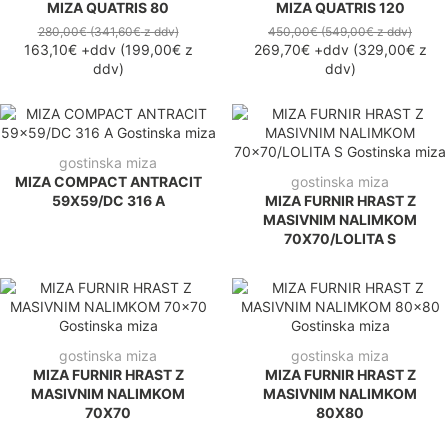
MIZA QUATRIS 80
MIZA QUATRIS 120
280,00€
(341,60€
z ddv
)
450,00€
(549,00€
z ddv
)
163,10€
+ddv
(
199,00€
z
269,70€
+ddv
(
329,00€
z
ddv
)
ddv
)
gostinska miza
MIZA COMPACT ANTRACIT
gostinska miza
59X59/DC 316 A
MIZA FURNIR HRAST Z
MASIVNIM NALIMKOM
70X70/LOLITA S
gostinska miza
gostinska miza
MIZA FURNIR HRAST Z
MIZA FURNIR HRAST Z
MASIVNIM NALIMKOM
MASIVNIM NALIMKOM
70X70
80X80