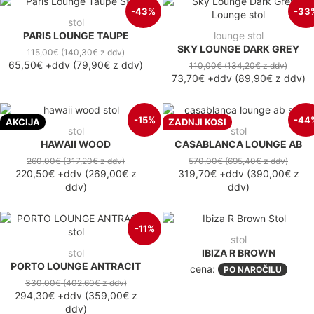
-43%
-33
stol
PARIS LOUNGE TAUPE
lounge stol
SKY LOUNGE DARK GREY
115,00€
(140,30€
z ddv
)
65,50€
+ddv
(
79,90€
z ddv
)
110,00€
(134,20€
z ddv
)
73,70€
+ddv
(
89,90€
z ddv
)
-15%
-44
AKCIJA
ZADNJI KOSI
stol
stol
HAWAII WOOD
CASABLANCA LOUNGE AB
260,00€
(317,20€
z ddv
)
570,00€
(695,40€
z ddv
)
220,50€
+ddv
(
269,00€
z
319,70€
+ddv
(
390,00€
z
ddv
)
ddv
)
-11%
stol
stol
IBIZA R BROWN
PORTO LOUNGE ANTRACIT
cena:
PO NAROČILU
330,00€
(402,60€
z ddv
)
294,30€
+ddv
(
359,00€
z
ddv
)