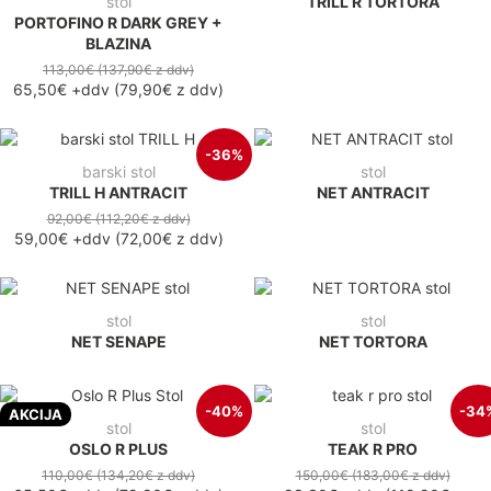
stol
TRILL R TORTORA
PORTOFINO R DARK GREY +
BLAZINA
113,00€
(137,90€
z ddv
)
65,50€
+ddv
(
79,90€
z ddv
)
-36%
barski stol
stol
TRILL H ANTRACIT
NET ANTRACIT
92,00€
(112,20€
z ddv
)
59,00€
+ddv
(
72,00€
z ddv
)
stol
stol
NET SENAPE
NET TORTORA
-40%
-34
AKCIJA
stol
stol
OSLO R PLUS
TEAK R PRO
110,00€
(134,20€
z ddv
)
150,00€
(183,00€
z ddv
)