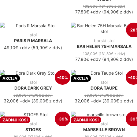
108,00€
(131,80€
z ddv
)
77,80€
+ddv
(
94,90€
z ddv
)
-28
stol
PARIS R MARSALA
barski stol
BAR HELEN 75H MARSALA
49,10€ +ddv
(59,90€ z ddv)
108,00€
(131,80€
z ddv
)
77,80€
+ddv
(
94,90€
z ddv
)
-40%
-40
AKCIJA
AKCIJA
stol
stol
DORA DARK GREY
DORA TAUPE
53,00€
(64,70€
z ddv
)
53,00€
(64,70€
z ddv
)
32,00€
+ddv
(
39,00€
z ddv
)
32,00€
+ddv
(
39,00€
z ddv
)
-39%
-39
ZADNJI KOSI
ZADNJI KOSI
stol
stol
STIGES
MARSEILLE BROWN
80,00€
(97,60€
z ddv
)
80,00€
(97,60€
z ddv
)