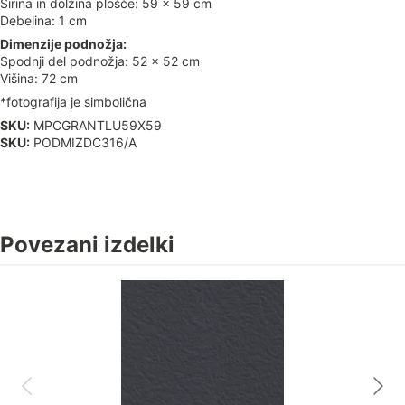
Širina in dolžina plošče: 59 x 59 cm
Debelina: 1 cm
Dimenzije podnožja:
Spodnji del podnožja: 52 x 52 cm
Višina: 72 cm
*fotografija je simbolična
SKU:
MPCGRANTLU59X59
SKU:
PODMIZDC316/A
Povezani izdelki