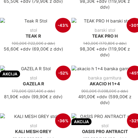
65,50€
+ddv
(
79,90€
z ddv
)
98,30€
+ddv
(
119,90€
z
ddv
)
-43%
-30
stol
barski stol
TEAK R
TEAK PRO H
100,00€
(122,00€
z ddv
)
140,00€
(170,80€
z ddv
)
56,60€
+ddv
(
69,00€
z ddv
)
98,30€
+ddv
(
119,90€
z
ddv
)
-52%
-45
AKCIJA
stol
barska garnitura
GAZELA R
AKACIO H 1+4
170,00€
(207,40€
z ddv
)
900,00€
(1.098,00€
z ddv
)
81,90€
+ddv
(
99,90€
z ddv
)
491,00€
+ddv
(
599,00€
z
ddv
)
-36%
-32
AKCIJA
stol
stol
KALI MESH GREY
OASIS PRO ANTRACIT