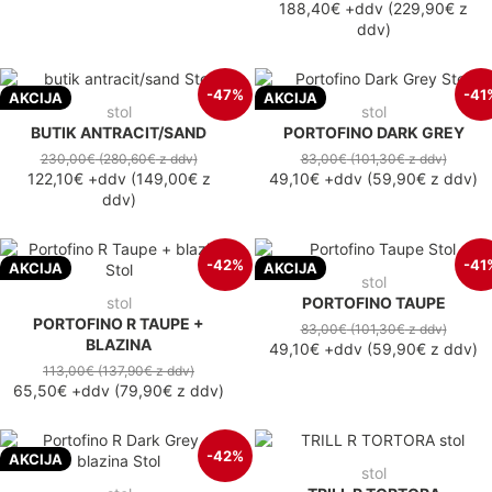
188,40€
+ddv
(
229,90€
z
ddv
)
-47%
-41
AKCIJA
AKCIJA
stol
stol
BUTIK ANTRACIT/SAND
PORTOFINO DARK GREY
230,00€
(280,60€
z ddv
)
83,00€
(101,30€
z ddv
)
122,10€
+ddv
(
149,00€
z
49,10€
+ddv
(
59,90€
z ddv
)
ddv
)
-42%
-41
AKCIJA
AKCIJA
stol
stol
PORTOFINO TAUPE
PORTOFINO R TAUPE +
83,00€
(101,30€
z ddv
)
BLAZINA
49,10€
+ddv
(
59,90€
z ddv
)
113,00€
(137,90€
z ddv
)
65,50€
+ddv
(
79,90€
z ddv
)
-42%
AKCIJA
stol