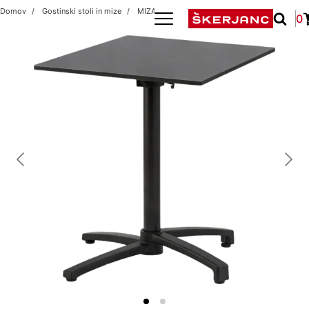
Domov
Gostinski stoli in mize
MIZA COMPACT ANTRACIT 59x59/DC 316 A
0