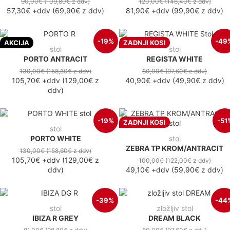
90,00€
(109,80€
z ddv
)
120,00€
(146,40€
z ddv
)
57,30€
+ddv
(
69,90€
z ddv
)
81,90€
+ddv
(
99,90€
z ddv
)
-19%
-49
AKCIJA
ZADNJI KOSI
stol
stol
PORTO ANTRACIT
REGISTA WHITE
130,00€
(158,60€
z ddv
)
80,00€
(97,60€
z ddv
)
105,70€
+ddv
(
129,00€
z
40,90€
+ddv
(
49,90€
z ddv
)
ddv
)
-19%
-51
ZADNJI KOSI
stol
PORTO WHITE
stol
ZEBRA TP KROM/ANTRACIT
130,00€
(158,60€
z ddv
)
105,70€
+ddv
(
129,00€
z
100,00€
(122,00€
z ddv
)
ddv
)
49,10€
+ddv
(
59,90€
z ddv
)
-39%
-44
stol
zložljiv stol
IBIZA R GREY
DREAM BLACK