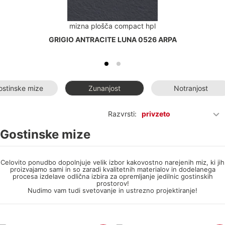
mizna plošča compact hpl
GRIGIO ANTRACITE LUNA 0526 ARPA
ostinske mize
Zunanjost
Notranjost
Razvrsti:
privzeto
Gostinske mize
Celovito ponudbo dopolnjuje velik izbor kakovostno narejenih miz, ki jih
proizvajamo sami in so zaradi kvalitetnih materialov in dodelanega
procesa izdelave odlična izbira za opremljanje jedilnic gostinskih
prostorov!
Nudimo vam tudi svetovanje in ustrezno projektiranje!