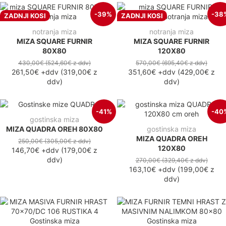
-39%
-38
ZADNJI KOSI
ZADNJI KOSI
notranja miza
notranja miza
MIZA SQUARE FURNIR
MIZA SQUARE FURNIR
80X80
120X80
430,00€
(524,60€
z ddv
)
570,00€
(695,40€
z ddv
)
261,50€
+ddv
(
319,00€
z
351,60€
+ddv
(
429,00€
z
ddv
)
ddv
)
-41%
-40
gostinska miza
MIZA QUADRA OREH 80X80
gostinska miza
MIZA QUADRA OREH
250,00€
(305,00€
z ddv
)
120X80
146,70€
+ddv
(
179,00€
z
ddv
)
270,00€
(329,40€
z ddv
)
163,10€
+ddv
(
199,00€
z
ddv
)