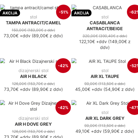
-51%
-62
AKCIJA
AKCIJA
stol
stol
TAMPA ANTRACIT/CAMEL
CASABLANCA
ANTRACIT/BEIGE
150,00€
(183,00€
z ddv
)
73,00€
+ddv
(
89,00€
z ddv
)
320,00€
(390,40€
z ddv
)
122,10€
+ddv
(
149,00€
z
ddv
)
-42%
-52
dizajnerski stol
stol
AIR H BLACK
AIR XL TAUPE
126,00€
(153,70€
z ddv
)
93,00€
(113,50€
z ddv
)
73,70€
+ddv
(
89,90€
z ddv
)
45,00€
+ddv
(
54,90€
z ddv
)
-42%
-47
stol
dizajnerski stol
AIR XL DARK GREY
AIR H DOVE GREY
93,00€
(113,50€
z ddv
)
49,10€
+ddv
(
59,90€
z ddv
)
126,00€
(153,70€
z ddv
)
73,70€
+ddv
(
89,90€
z ddv
)