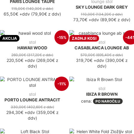
PARIS LOUNGE TAUPE
lounge stol
SKY LOUNGE DARK GREY
115,00€
(140,30€
z ddv
)
65,50€
+ddv
(
79,90€
z ddv
)
110,00€
(134,20€
z ddv
)
73,70€
+ddv
(
89,90€
z ddv
)
-15%
-44
AKCIJA
ZADNJI KOSI
stol
stol
HAWAII WOOD
CASABLANCA LOUNGE AB
260,00€
(317,20€
z ddv
)
570,00€
(695,40€
z ddv
)
220,50€
+ddv
(
269,00€
z
319,70€
+ddv
(
390,00€
z
ddv
)
ddv
)
-11%
stol
stol
IBIZA R BROWN
PORTO LOUNGE ANTRACIT
cena:
PO NAROČILU
330,00€
(402,60€
z ddv
)
294,30€
+ddv
(
359,00€
z
ddv
)