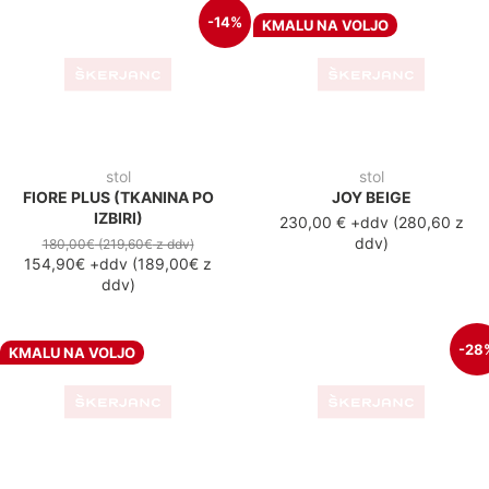
oblazinjen gostinski stol
stol
PATRICK COGNAC
BAN BLACK
200,00 €
+ddv
(
244,00 z
180,00€
(219,60€
z ddv
)
ddv
)
130,30€
+ddv
(
159,00€
z
ddv
)
-28%
-23
stol
stol
BAN HRAST
BAN MESH
180,00€
(219,60€
z ddv
)
200,00€
(244,00€
z ddv
)
130,30€
+ddv
(
159,00€
z
154,90€
+ddv
(
189,00€
z
ddv
)
ddv
)