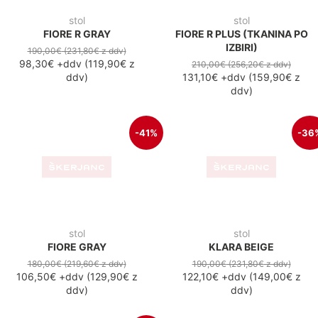
106,50€
+ddv
(
129,90€
z
122,10€
+ddv
(
149,00€
z
ddv
)
ddv
)
-14%
KMALU NA VOLJO
stol
stol
FIORE PLUS (TKANINA PO
JOY BEIGE
IZBIRI)
230,00 €
+ddv
(
280,60 z
ddv
)
180,00€
(219,60€
z ddv
)
154,90€
+ddv
(
189,00€
z
ddv
)
-28
KMALU NA VOLJO