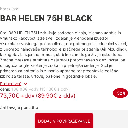
barski stol
BAR HELEN 75H BLACK
Stol BAR HELEN 75H združuje sodoben dizajn, izjemno udobje in
vrhunsko kakovost izdelave. Izdelan je v enodelni izvedbi
visokokakovostnega polipropilena, obogatenega s steklenimi vlakni,
z uporabo najnovejše tehnologije zračnega brizganja (Air Moulding),
ki zagotavlja izjemno trdnost, stabilnost in dolgo življenjsko dobo.
Zračna mrežasta struktura daje stolu prepoznaven videz, hkrati pa
omogoča boljše kroženje zraka in prijetnejše sedenje. Stol je
primeren za notranjo in zunanjo uporabo ter predstavlja odlično
izbiro za terase, vrtove, balkone in gostinske lokale.
Preberi več
cena:
108,00€ +ddv
(131,80€
z ddv
)
-32%
73,70€ +ddv
(89,90€ z ddv)
Zahtevajte ponudbo
DODAJ V POVPRAŠEVANJE