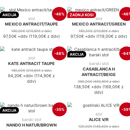
-46%
-46
AKCIJA
ZADNJI KOSI
stol
stol
MEXICO ANTRACIT/TAUPE
MEXICO ANTRACIT/GREEN
180,00€
(219,60€
z ddv
)
180,00€
(219,60€
z ddv
)
97,50€
+ddv
(
119,00€
z ddv
)
97,50€
+ddv
(
119,00€
z ddv
)
-48%
-64
AKCIJA
stol
KATE ANTRACIT TAUPE
barski stol
CASABLANCA H
180,00€
(219,60€
z ddv
)
ANTRACIT/BEIGE
94,20€
+ddv
(
114,90€
z
ddv
)
380,00€
(463,60€
z ddv
)
138,50€
+ddv
(
169,00€
z
ddv
)
-35%
-39
AKCIJA
stol
barski stol
ALICE V/R
NANDO H NATUR/BROWN
120,00€
(146,40€
z ddv
)