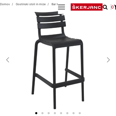
Domov
Gostinski stoli in mize
Bar Helen 75H Black
0