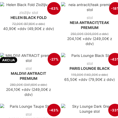
-43%
-18
zložljiv stol
HELEN BLACK FOLD
stol
NEIA ANTRACIT/TEAK
72,00€
(87,80€
z ddv
)
PREMIUM
40,90€
+ddv
(
49,90€
z ddv
)
250,00€
(305,00€
z ddv
)
204,10€
+ddv
(
249,00€
z
ddv
)
-27%
-43
AKCIJA
stol
stol
PARIS LOUNGE BLACK
MALDIVI ANTRACIT
115,00€
(140,30€
z ddv
)
PREMIUM
65,50€
+ddv
(
79,90€
z ddv
)
280,00€
(341,60€
z ddv
)
204,10€
+ddv
(
249,00€
z
ddv
)
-43%
-33
stol