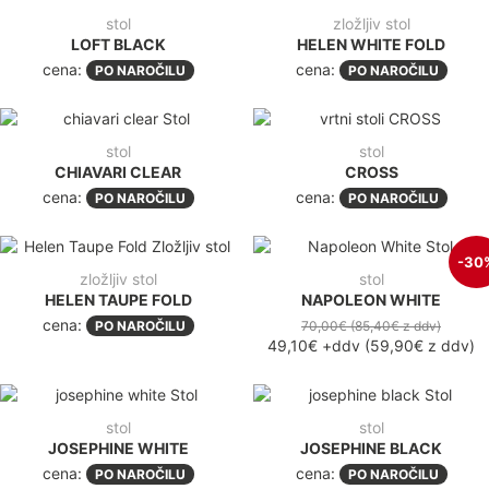
stol
zložljiv stol
LOFT BLACK
HELEN WHITE FOLD
cena:
cena:
PO NAROČILU
PO NAROČILU
stol
stol
CHIAVARI CLEAR
CROSS
cena:
cena:
PO NAROČILU
PO NAROČILU
-30
zložljiv stol
stol
HELEN TAUPE FOLD
NAPOLEON WHITE
cena:
PO NAROČILU
70,00€
(85,40€
z ddv
)
49,10€
+ddv
(
59,90€
z ddv
)
stol
stol
JOSEPHINE WHITE
JOSEPHINE BLACK
cena:
cena:
PO NAROČILU
PO NAROČILU