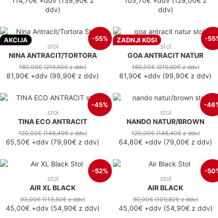
114,70€
+ddv
(
139,90€
z
105,70€
+ddv
(
129,00€
z
ddv
)
ddv
)
-55%
-55
AKCIJA
ZADNJI KOSI
stol
stol
NINA ANTRACIT/TORTORA
GOA ANTRACIT NATUR
180,00€
(219,60€
z ddv
)
180,00€
(219,60€
z ddv
)
81,90€
+ddv
(
99,90€
z ddv
)
81,90€
+ddv
(
99,90€
z ddv
)
-45%
-46
stol
stol
TINA ECO ANTRACIT
NANDO NATUR/BROWN
120,00€
(146,40€
z ddv
)
120,00€
(146,40€
z ddv
)
65,50€
+ddv
(
79,90€
z ddv
)
64,80€
+ddv
(
79,00€
z ddv
)
-52%
-50
stol
stol
AIR XL BLACK
AIR BLACK
93,00€
(113,50€
z ddv
)
90,00€
(109,80€
z ddv
)
45,00€
+ddv
(
54,90€
z ddv
)
45,00€
+ddv
(
54,90€
z ddv
)