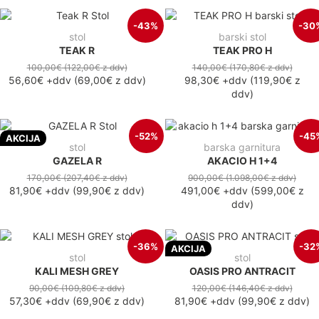
-43%
-30
stol
barski stol
TEAK R
TEAK PRO H
100,00€
(122,00€
z ddv
)
140,00€
(170,80€
z ddv
)
56,60€
+ddv
(
69,00€
z ddv
)
98,30€
+ddv
(
119,90€
z
ddv
)
-52%
-45
AKCIJA
stol
barska garnitura
GAZELA R
AKACIO H 1+4
170,00€
(207,40€
z ddv
)
900,00€
(1.098,00€
z ddv
)
81,90€
+ddv
(
99,90€
z ddv
)
491,00€
+ddv
(
599,00€
z
ddv
)
-36%
-32
AKCIJA
stol
stol
KALI MESH GREY
OASIS PRO ANTRACIT
90,00€
(109,80€
z ddv
)
120,00€
(146,40€
z ddv
)
57,30€
+ddv
(
69,90€
z ddv
)
81,90€
+ddv
(
99,90€
z ddv
)