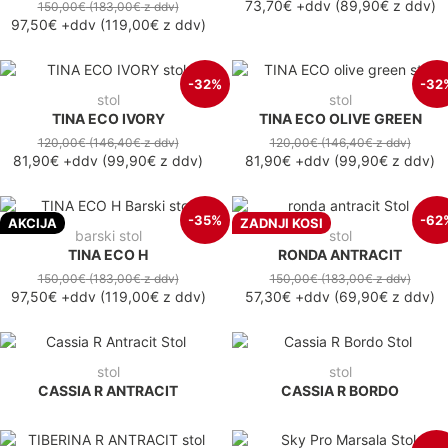
73,70€
+ddv
(
89,90€
z ddv
)
150,00€
(183,00€
z ddv
)
97,50€
+ddv
(
119,00€
z ddv
)
-32%
-32
stol
stol
TINA ECO IVORY
TINA ECO OLIVE GREEN
120,00€
(146,40€
z ddv
)
120,00€
(146,40€
z ddv
)
81,90€
+ddv
(
99,90€
z ddv
)
81,90€
+ddv
(
99,90€
z ddv
)
-35%
-62
AKCIJA
ZADNJI KOSI
barski stol
stol
TINA ECO H
RONDA ANTRACIT
150,00€
(183,00€
z ddv
)
150,00€
(183,00€
z ddv
)
97,50€
+ddv
(
119,00€
z ddv
)
57,30€
+ddv
(
69,90€
z ddv
)
stol
stol
CASSIA R ANTRACIT
CASSIA R BORDO