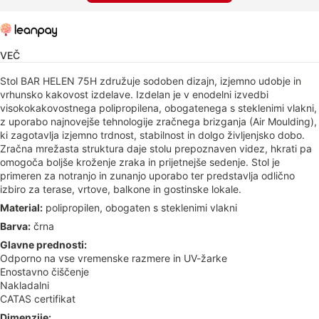
VEČ
Stol BAR HELEN 75H združuje sodoben dizajn, izjemno udobje in
vrhunsko kakovost izdelave. Izdelan je v enodelni izvedbi
visokokakovostnega polipropilena, obogatenega s steklenimi vlakni,
z uporabo najnovejše tehnologije zračnega brizganja (Air Moulding),
ki zagotavlja izjemno trdnost, stabilnost in dolgo življenjsko dobo.
Zračna mrežasta struktura daje stolu prepoznaven videz, hkrati pa
omogoča boljše kroženje zraka in prijetnejše sedenje. Stol je
primeren za notranjo in zunanjo uporabo ter predstavlja odlično
izbiro za terase, vrtove, balkone in gostinske lokale.
Material:
polipropilen, obogaten s steklenimi vlakni
Barva:
črna
Glavne prednosti:
Odporno na vse vremenske razmere in UV-žarke
Enostavno čiščenje
Nakladalni
CATAS certifikat
Dimenzije: