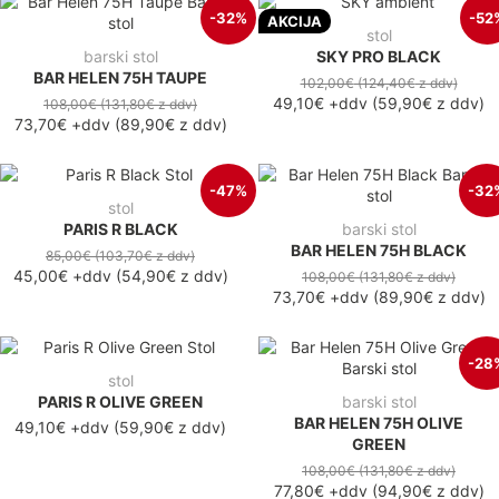
-32%
-52
AKCIJA
stol
barski stol
SKY PRO BLACK
BAR HELEN 75H TAUPE
102,00€
(124,40€
z ddv
)
49,10€
+ddv
(
59,90€
z ddv
)
108,00€
(131,80€
z ddv
)
73,70€
+ddv
(
89,90€
z ddv
)
-47%
-32
stol
PARIS R BLACK
barski stol
BAR HELEN 75H BLACK
85,00€
(103,70€
z ddv
)
45,00€
+ddv
(
54,90€
z ddv
)
108,00€
(131,80€
z ddv
)
73,70€
+ddv
(
89,90€
z ddv
)
-28
stol
PARIS R OLIVE GREEN
barski stol
BAR HELEN 75H OLIVE
49,10€ +ddv
(59,90€ z ddv)
GREEN
108,00€
(131,80€
z ddv
)
77,80€
+ddv
(
94,90€
z ddv
)