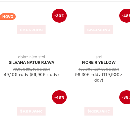
190,00€
(231,80€
z ddv
)
98,30€
+ddv
(
119,90€
z
ddv
)
stol
FIORE R PLUS (TKANINA PO
IZBIRI)
210,00€
(256,20€
z ddv
)
131,10€
+ddv
(
159,90€
z
ddv
)
-41%
-36
stol
stol
FIORE GRAY
KLARA BEIGE
180,00€
(219,60€
z ddv
)
190,00€
(231,80€
z ddv
)