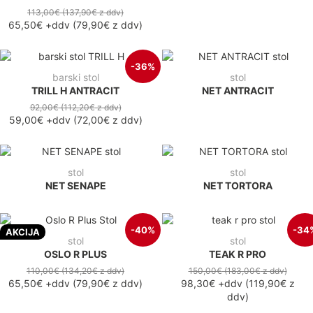
113,00€
(137,90€
z ddv
)
65,50€
+ddv
(
79,90€
z ddv
)
-36%
barski stol
stol
TRILL H ANTRACIT
NET ANTRACIT
92,00€
(112,20€
z ddv
)
59,00€
+ddv
(
72,00€
z ddv
)
stol
stol
NET SENAPE
NET TORTORA
-40%
-34
AKCIJA
stol
stol
OSLO R PLUS
TEAK R PRO
110,00€
(134,20€
z ddv
)
150,00€
(183,00€
z ddv
)
65,50€
+ddv
(
79,90€
z ddv
)
98,30€
+ddv
(
119,90€
z
ddv
)