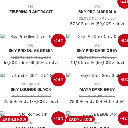
-44
stol
stol
TIBERINA R ANTRACIT
SKY PRO MARSALA
102,00€
(124,40€
z ddv
)
57,30€
+ddv
(
69,90€
z ddv
)
-44%
-52
stol
stol
SKY PRO OLIVE GREEN
SKY PRO DARK GREY
102,00€
(124,40€
z ddv
)
102,00€
(124,40€
z ddv
)
57,30€
+ddv
(
69,90€
z ddv
)
49,10€
+ddv
(
59,90€
z ddv
)
-44%
-55
lounge stol
stol
SKY LOUNGE BLACK
MAYA DARK GREY
118,00€
(144,00€
z ddv
)
63,00€
(76,90€
z ddv
)
65,50€
+ddv
(
79,90€
z ddv
)
28,60€
+ddv
(
34,90€
z ddv
)
-42%
-42
ZADNJI KOSI
ZADNJI KOSI
stol
stol