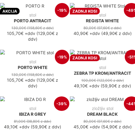
-19%
-49
AKCIJA
ZADNJI KOSI
stol
stol
PORTO ANTRACIT
REGISTA WHITE
130,00€
(158,60€
z ddv
)
80,00€
(97,60€
z ddv
)
105,70€
+ddv
(
129,00€
z
40,90€
+ddv
(
49,90€
z ddv
)
ddv
)
-19%
-51
ZADNJI KOSI
stol
PORTO WHITE
stol
ZEBRA TP KROM/ANTRACIT
130,00€
(158,60€
z ddv
)
105,70€
+ddv
(
129,00€
z
100,00€
(122,00€
z ddv
)
ddv
)
49,10€
+ddv
(
59,90€
z ddv
)
-39%
-44
stol
zložljiv stol
IBIZA R GREY
DREAM BLACK
81,00€
(98,80€
z ddv
)
80,00€
(97,60€
z ddv
)
49,10€
+ddv
(
59,90€
z ddv
)
45,00€
+ddv
(
54,90€
z ddv
)