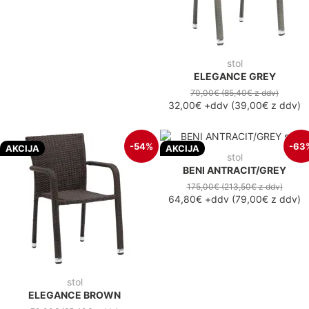
stol
ELEGANCE GREY
70,00€
(85,40€
z ddv
)
32,00€
+ddv
(
39,00€
z ddv
)
-54%
-63
AKCIJA
AKCIJA
stol
BENI ANTRACIT/GREY
175,00€
(213,50€
z ddv
)
64,80€
+ddv
(
79,00€
z ddv
)
stol
ELEGANCE BROWN