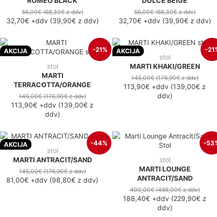
ROMEO BLACK
DOLCE BEIGE
56,00€
(68,30€
z ddv
)
56,00€
(68,30€
z ddv
)
32,70€
+ddv
(
39,90€
z ddv
)
32,70€
+ddv
(
39,90€
z ddv
)
-21%
-21
AKCIJA
AKCIJA
stol
stol
MARTI KHAKI/GREEN
MARTI
145,00€
(176,90€
z ddv
)
TERRACOTTA/ORANGE
113,90€
+ddv
(
139,00€
z
ddv
)
145,00€
(176,90€
z ddv
)
113,90€
+ddv
(
139,00€
z
ddv
)
-44%
-53
AKCIJA
stol
MARTI ANTRACIT/SAND
stol
MARTI LOUNGE
145,00€
(176,90€
z ddv
)
ANTRACIT/SAND
81,00€
+ddv
(
98,80€
z ddv
)
400,00€
(488,00€
z ddv
)
188,40€
+ddv
(
229,90€
z
ddv
)