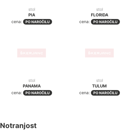
stol
stol
PANAMA
TULUM
cena:
cena:
PO NAROČILU
PO NAROČILU
Notranjost
-30%
-48
NOVO
stol
oblazinjen stol
FIORE R YELLOW
SILVANA NATUR RJAVA
190,00€
(231,80€
z ddv
)
98,30€
+ddv
(
119,90€
z
70,00€
(85,40€
z ddv
)
49,10€
+ddv
(
59,90€
z ddv
)
ddv
)
-48%
-38
stol
FIORE R GRAY