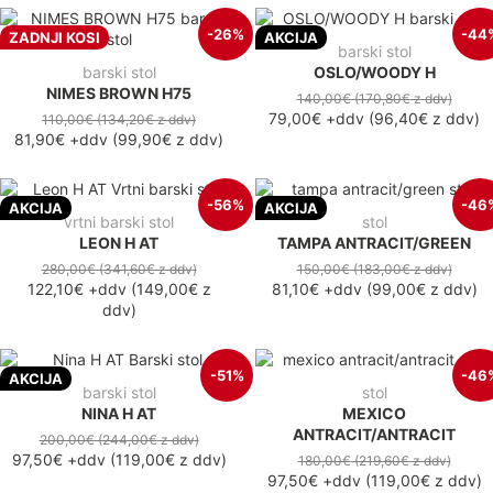
-26%
-44
ZADNJI KOSI
AKCIJA
barski stol
barski stol
OSLO/WOODY H
NIMES BROWN H75
140,00€
(170,80€
z ddv
)
79,00€
+ddv
(
96,40€
z ddv
)
110,00€
(134,20€
z ddv
)
81,90€
+ddv
(
99,90€
z ddv
)
-56%
-46
AKCIJA
AKCIJA
vrtni barski stol
stol
LEON H AT
TAMPA ANTRACIT/GREEN
280,00€
(341,60€
z ddv
)
150,00€
(183,00€
z ddv
)
122,10€
+ddv
(
149,00€
z
81,10€
+ddv
(
99,00€
z ddv
)
ddv
)
-51%
-46
AKCIJA
barski stol
stol
NINA H AT
MEXICO
ANTRACIT/ANTRACIT
200,00€
(244,00€
z ddv
)
97,50€
+ddv
(
119,00€
z ddv
)
180,00€
(219,60€
z ddv
)
97,50€
+ddv
(
119,00€
z ddv
)