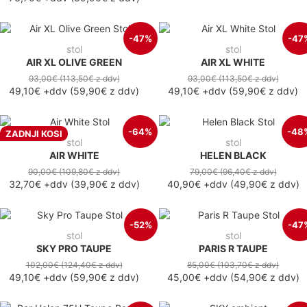
-47%
-47
stol
stol
AIR XL OLIVE GREEN
AIR XL WHITE
93,00€
(113,50€
z ddv
)
93,00€
(113,50€
z ddv
)
49,10€
+ddv
(
59,90€
z ddv
)
49,10€
+ddv
(
59,90€
z ddv
)
-64%
-48
ZADNJI KOSI
stol
stol
AIR WHITE
HELEN BLACK
90,00€
(109,80€
z ddv
)
79,00€
(96,40€
z ddv
)
32,70€
+ddv
(
39,90€
z ddv
)
40,90€
+ddv
(
49,90€
z ddv
)
-52%
-47
stol
stol
SKY PRO TAUPE
PARIS R TAUPE
102,00€
(124,40€
z ddv
)
85,00€
(103,70€
z ddv
)
49,10€
+ddv
(
59,90€
z ddv
)
45,00€
+ddv
(
54,90€
z ddv
)