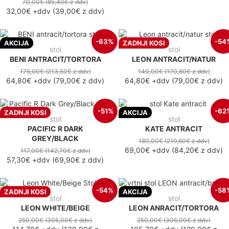
70,00€
(85,40€
z ddv
)
32,00€
+ddv
(
39,00€
z ddv
)
-63%
-54
AKCIJA
ZADNJI KOSI
stol
stol
BENI ANTRACIT/TORTORA
LEON ANTRACIT/NATUR
175,00€
(213,50€
z ddv
)
140,00€
(170,80€
z ddv
)
64,80€
+ddv
(
79,00€
z ddv
)
64,80€
+ddv
(
79,00€
z ddv
)
-51%
-62
ZADNJI KOSI
AKCIJA
stol
stol
PACIFIC R DARK
KATE ANTRACIT
GREY/BLACK
180,00€
(219,60€
z ddv
)
69,00€
+ddv
(
84,20€
z ddv
)
117,00€
(142,70€
z ddv
)
57,30€
+ddv
(
69,90€
z ddv
)
-54%
-58
ZADNJI KOSI
AKCIJA
stol
stol
LEON WHITE/BEIGE
LEON ANRACIT/TORTORA
250,00€
(305,00€
z ddv
)
250,00€
(305,00€
z ddv
)