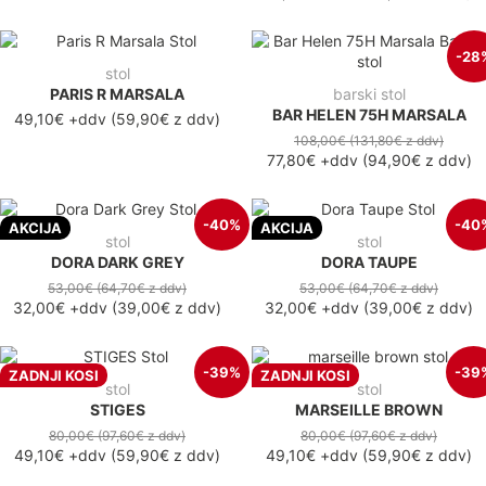
-28
stol
PARIS R MARSALA
barski stol
BAR HELEN 75H MARSALA
49,10€ +ddv
(59,90€ z ddv)
108,00€
(131,80€
z ddv
)
77,80€
+ddv
(
94,90€
z ddv
)
-40%
-40
AKCIJA
AKCIJA
stol
stol
DORA DARK GREY
DORA TAUPE
53,00€
(64,70€
z ddv
)
53,00€
(64,70€
z ddv
)
32,00€
+ddv
(
39,00€
z ddv
)
32,00€
+ddv
(
39,00€
z ddv
)
-39%
-39
ZADNJI KOSI
ZADNJI KOSI
stol
stol
STIGES
MARSEILLE BROWN
80,00€
(97,60€
z ddv
)
80,00€
(97,60€
z ddv
)
49,10€
+ddv
(
59,90€
z ddv
)
49,10€
+ddv
(
59,90€
z ddv
)