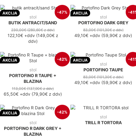
-47%
-41
AKCIJA
AKCIJA
stol
stol
BUTIK ANTRACIT/SAND
PORTOFINO DARK GREY
230,00€
(280,60€
z ddv
)
83,00€
(101,30€
z ddv
)
122,10€
+ddv
(
149,00€
z
49,10€
+ddv
(
59,90€
z ddv
)
ddv
)
-42%
-41
AKCIJA
AKCIJA
stol
stol
PORTOFINO TAUPE
PORTOFINO R TAUPE +
83,00€
(101,30€
z ddv
)
BLAZINA
49,10€
+ddv
(
59,90€
z ddv
)
113,00€
(137,90€
z ddv
)
65,50€
+ddv
(
79,90€
z ddv
)
-42%
AKCIJA
stol
stol
TRILL R TORTORA
PORTOFINO R DARK GREY +
BLAZINA