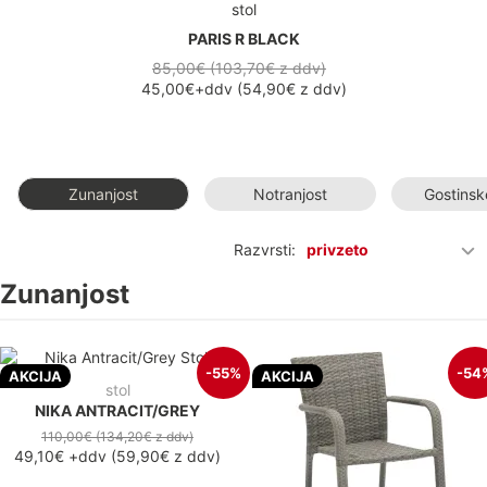
stol
PARIS R BLACK
85,00€ (103,70€
z ddv
)
45,00€
+ddv
(
54,90€
z ddv
)
Zunanjost
Notranjost
Gostinsk
Razvrsti:
privzeto
Zunanjost
-55%
-54
AKCIJA
AKCIJA
stol
NIKA ANTRACIT/GREY
110,00€
(134,20€
z ddv
)
49,10€
+ddv
(
59,90€
z ddv
)