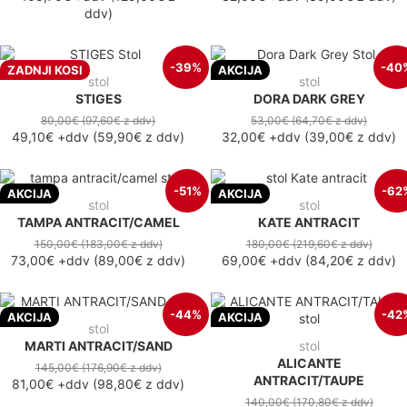
ddv
)
-39%
-40
ZADNJI KOSI
AKCIJA
stol
stol
STIGES
DORA DARK GREY
80,00€
(97,60€
z ddv
)
53,00€
(64,70€
z ddv
)
49,10€
+ddv
(
59,90€
z ddv
)
32,00€
+ddv
(
39,00€
z ddv
)
-51%
-62
AKCIJA
AKCIJA
stol
stol
TAMPA ANTRACIT/CAMEL
KATE ANTRACIT
150,00€
(183,00€
z ddv
)
180,00€
(219,60€
z ddv
)
73,00€
+ddv
(
89,00€
z ddv
)
69,00€
+ddv
(
84,20€
z ddv
)
-44%
-42
AKCIJA
AKCIJA
stol
MARTI ANTRACIT/SAND
stol
ALICANTE
145,00€
(176,90€
z ddv
)
ANTRACIT/TAUPE
81,00€
+ddv
(
98,80€
z ddv
)
140,00€
(170,80€
z ddv
)