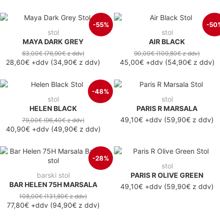
-55%
-50
stol
stol
MAYA DARK GREY
AIR BLACK
63,00€
(76,90€
z ddv
)
90,00€
(109,80€
z ddv
)
28,60€
+ddv
(
34,90€
z ddv
)
45,00€
+ddv
(
54,90€
z ddv
)
-48%
stol
stol
HELEN BLACK
PARIS R MARSALA
49,10€ +ddv
(59,90€ z ddv)
79,00€
(96,40€
z ddv
)
40,90€
+ddv
(
49,90€
z ddv
)
-28%
stol
barski stol
PARIS R OLIVE GREEN
BAR HELEN 75H MARSALA
49,10€ +ddv
(59,90€ z ddv)
108,00€
(131,80€
z ddv
)
77,80€
+ddv
(
94,90€
z ddv
)