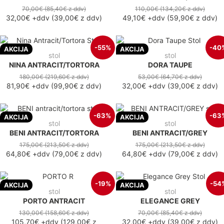
70,00€
(85,40€
z ddv
)
110,00€
(134,20€
z ddv
)
32,00€
+ddv
(
39,00€
z ddv
)
49,10€
+ddv
(
59,90€
z ddv
)
-55%
-40
AKCIJA
AKCIJA
stol
stol
NINA ANTRACIT/TORTORA
DORA TAUPE
180,00€
(219,60€
z ddv
)
53,00€
(64,70€
z ddv
)
81,90€
+ddv
(
99,90€
z ddv
)
32,00€
+ddv
(
39,00€
z ddv
)
-63%
-63
AKCIJA
AKCIJA
stol
stol
BENI ANTRACIT/TORTORA
BENI ANTRACIT/GREY
175,00€
(213,50€
z ddv
)
175,00€
(213,50€
z ddv
)
64,80€
+ddv
(
79,00€
z ddv
)
64,80€
+ddv
(
79,00€
z ddv
)
-19%
-54
AKCIJA
AKCIJA
stol
stol
PORTO ANTRACIT
ELEGANCE GREY
130,00€
(158,60€
z ddv
)
70,00€
(85,40€
z ddv
)
105,70€
+ddv
(
129,00€
z
32,00€
+ddv
(
39,00€
z ddv
)