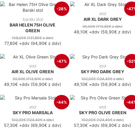
-28%
-47
stol
barski stol
AIR XL DARK GREY
BAR HELEN 75H OLIVE
93,00€
(113,50€
z ddv
)
GREEN
49,10€
+ddv
(
59,90€
z ddv
)
108,00€
(131,80€
z ddv
)
77,80€
+ddv
(
94,90€
z ddv
)
-47%
-52
stol
stol
AIR XL OLIVE GREEN
SKY PRO DARK GREY
93,00€
(113,50€
z ddv
)
102,00€
(124,40€
z ddv
)
49,10€
+ddv
(
59,90€
z ddv
)
49,10€
+ddv
(
59,90€
z ddv
)
-44%
-44
stol
stol
SKY PRO MARSALA
SKY PRO OLIVE GREEN
102,00€
(124,40€
z ddv
)
102,00€
(124,40€
z ddv
)
57,30€
+ddv
(
69,90€
z ddv
)
57,30€
+ddv
(
69,90€
z ddv
)