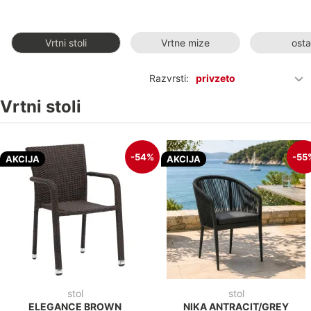
Vrtni stoli
Vrtne mize
osta
Razvrsti:
privzeto
Vrtni stoli
-54%
-55
AKCIJA
AKCIJA
stol
stol
ELEGANCE BROWN
NIKA ANTRACIT/GREY