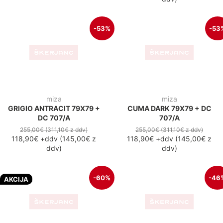
GRIGIO ANTRACIT 79X79 +
CUMA DARK 79X79 + DC
DC 707/A
707/A
255,00€
(311,10€
z ddv
)
255,00€
(311,10€
z ddv
)
118,90€
+ddv
(
145,00€
z
118,90€
+ddv
(
145,00€
z
ddv
)
ddv
)
-60%
-46
AKCIJA
miza
zložljiva miza
GRIGIO ANTRACIT FI69 +
FOLDY COMPACT HPL
CAPRI 3/A
70X70
220,00€
(268,40€
z ddv
)
180,00€
(219,60€
z ddv
)
89,00€
+ddv
(
108,60€
z
97,50€
+ddv
(
119,00€
z ddv
)
ddv
)
-57%
-39
zložljiva lesena miza
zložljiva miza
MIZA ROBIN 80X80
SKY FOLDING FI 60 DARK
240,00€
(292,80€
z ddv
)
GREY
147,50€
+ddv
(
179,90€
z
ddv
)
151,00€
(184,20€
z ddv
)