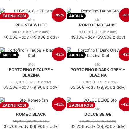
-49%
-41
ZADNJI KOSI
AKCIJA
stol
stol
REGISTA WHITE
PORTOFINO TAUPE
80,00€
(97,60€
z ddv
)
83,00€
(101,30€
z ddv
)
40,90€
+ddv
(
49,90€
z ddv
)
49,10€
+ddv
(
59,90€
z ddv
)
-42%
-42
AKCIJA
AKCIJA
stol
stol
PORTOFINO R TAUPE +
PORTOFINO R DARK GREY +
BLAZINA
BLAZINA
113,00€
(137,90€
z ddv
)
113,00€
(137,90€
z ddv
)
65,50€
+ddv
(
79,90€
z ddv
)
65,50€
+ddv
(
79,90€
z ddv
)
-42%
-42
ZADNJI KOSI
ZADNJI KOSI
stol
stol
ROMEO BLACK
DOLCE BEIGE
56,00€
(68,30€
z ddv
)
56,00€
(68,30€
z ddv
)
32,70€
+ddv
(
39,90€
z ddv
)
32,70€
+ddv
(
39,90€
z ddv
)