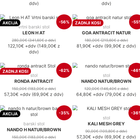
ddv
)
ddv
)
-56%
-55
AKCIJA
ZADNJI KOSI
vrtni barski stol
stol
LEON H AT
GOA ANTRACIT NATUR
280,00€
(341,60€
z ddv
)
180,00€
(219,60€
z ddv
)
122,10€
+ddv
(
149,00€
z
81,90€
+ddv
(
99,90€
z ddv
)
ddv
)
-62%
-46
ZADNJI KOSI
stol
stol
RONDA ANTRACIT
NANDO NATUR/BROWN
150,00€
(183,00€
z ddv
)
120,00€
(146,40€
z ddv
)
57,30€
+ddv
(
69,90€
z ddv
)
64,80€
+ddv
(
79,00€
z ddv
)
-35%
-36
AKCIJA
stol
barski stol
KALI MESH GREY
NANDO H NATUR/BROWN
90,00€
(109,80€
z ddv
)
57,30€
+ddv
(
69,90€
z ddv
)
150,00€
(183,00€
z ddv
)