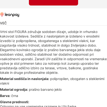
VEČ
Vrtni stol FIGURA združuje sodoben dizajn, udobje in vrhunsko
kakovost izdelave. Sedišče z naslonjalom je izdelano v enodelni
izvedbi iz polipropilena, obogatenega s steklenimi vlakni, kar
zagotavlja visoko trdnost, stabilnost in dolgo življenjsko dobo.
Elegantno kovinsko ogrodje iz prašno barvanega jekla stolu daje
sodoben videz, odlično stabilnost ter dodatno odpornost pri
vsakodnevni uporabi. Zaradi UV-zaščite in odpornosti na vremenske
vplive je stol primeren tako za notranjo kot zunanjo uporabo ter
predstavlja odlično izbiro za terase, vrtove, balkone, gostinske
lokale in druge profesionalne objekte.
Material sedišča in naslonjala:
polipropilen, obogaten s steklenimi
vlakni
Material ogrodja:
prašno barvano jeklo
Barva:
črna
Glavne prednosti:
Odporno na vse vremenske razmere in UV-žarke