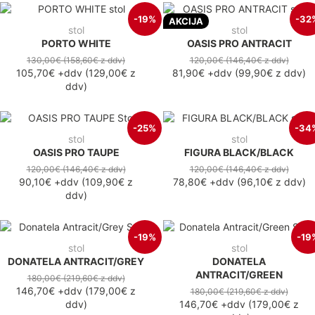
-19%
-32
AKCIJA
stol
stol
PORTO WHITE
OASIS PRO ANTRACIT
130,00€
(158,60€
z ddv
)
120,00€
(146,40€
z ddv
)
105,70€
+ddv
(
129,00€
z
81,90€
+ddv
(
99,90€
z ddv
)
ddv
)
-25%
-34
stol
stol
OASIS PRO TAUPE
FIGURA BLACK/BLACK
120,00€
(146,40€
z ddv
)
120,00€
(146,40€
z ddv
)
90,10€
+ddv
(
109,90€
z
78,80€
+ddv
(
96,10€
z ddv
)
ddv
)
-19%
-19
stol
stol
DONATELA ANTRACIT/GREY
DONATELA
ANTRACIT/GREEN
180,00€
(219,60€
z ddv
)
146,70€
+ddv
(
179,00€
z
180,00€
(219,60€
z ddv
)
ddv
)
146,70€
+ddv
(
179,00€
z