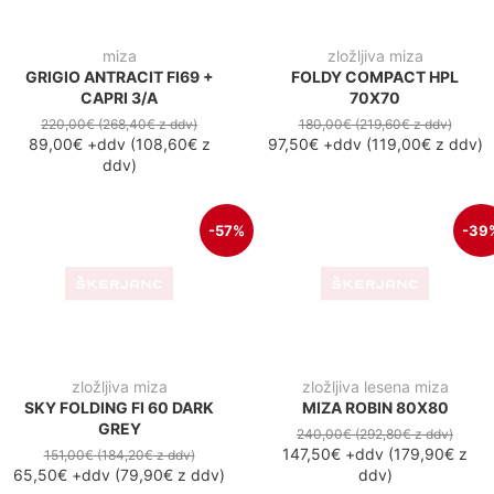
65,50€
+ddv
(
79,90€
z ddv
)
-28%
-28
vrtna miza
vrtna miza
RIO 140/210 TORTORA
TEVERE 210X100
736,00€
(897,90€
z ddv
)
1.250,00€
(1.525,00€
z ddv
)
531,10€
+ddv
(
648,00€
z
901,60€
+ddv
(
1.100,00€
z
ddv
)
ddv
)
-28%
-28