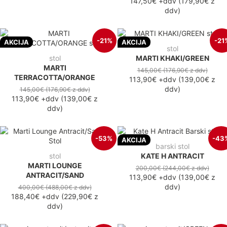
147,50€
+ddv
(
179,90€
z
ddv
)
-21%
-21
AKCIJA
AKCIJA
stol
stol
MARTI KHAKI/GREEN
MARTI
145,00€
(176,90€
z ddv
)
TERRACOTTA/ORANGE
113,90€
+ddv
(
139,00€
z
ddv
)
145,00€
(176,90€
z ddv
)
113,90€
+ddv
(
139,00€
z
ddv
)
-53%
-43
AKCIJA
barski stol
stol
KATE H ANTRACIT
MARTI LOUNGE
200,00€
(244,00€
z ddv
)
ANTRACIT/SAND
113,90€
+ddv
(
139,00€
z
ddv
)
400,00€
(488,00€
z ddv
)
188,40€
+ddv
(
229,90€
z
ddv
)