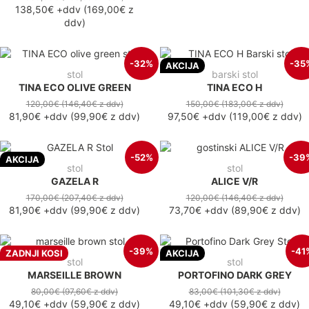
138,50€
+ddv
(
169,00€
z
ddv
)
-32%
-35
AKCIJA
stol
barski stol
TINA ECO OLIVE GREEN
TINA ECO H
120,00€
(146,40€
z ddv
)
150,00€
(183,00€
z ddv
)
81,90€
+ddv
(
99,90€
z ddv
)
97,50€
+ddv
(
119,00€
z ddv
)
-52%
-39
AKCIJA
stol
stol
GAZELA R
ALICE V/R
170,00€
(207,40€
z ddv
)
120,00€
(146,40€
z ddv
)
81,90€
+ddv
(
99,90€
z ddv
)
73,70€
+ddv
(
89,90€
z ddv
)
-39%
-41
ZADNJI KOSI
AKCIJA
stol
stol
MARSEILLE BROWN
PORTOFINO DARK GREY
80,00€
(97,60€
z ddv
)
83,00€
(101,30€
z ddv
)
49,10€
+ddv
(
59,90€
z ddv
)
49,10€
+ddv
(
59,90€
z ddv
)