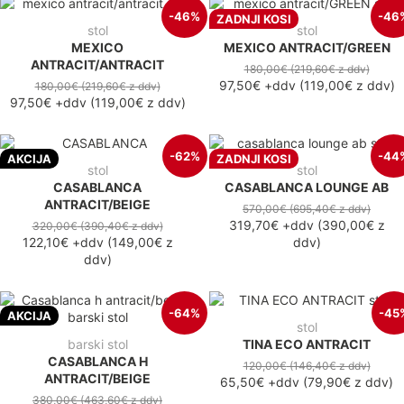
-46%
-46
ZADNJI KOSI
stol
stol
MEXICO
MEXICO ANTRACIT/GREEN
ANTRACIT/ANTRACIT
180,00€
(219,60€
z ddv
)
97,50€
+ddv
(
119,00€
z ddv
)
180,00€
(219,60€
z ddv
)
97,50€
+ddv
(
119,00€
z ddv
)
-62%
-44
AKCIJA
ZADNJI KOSI
stol
stol
CASABLANCA
CASABLANCA LOUNGE AB
ANTRACIT/BEIGE
570,00€
(695,40€
z ddv
)
319,70€
+ddv
(
390,00€
z
320,00€
(390,40€
z ddv
)
122,10€
+ddv
(
149,00€
z
ddv
)
ddv
)
-64%
-45
AKCIJA
stol
barski stol
TINA ECO ANTRACIT
CASABLANCA H
120,00€
(146,40€
z ddv
)
ANTRACIT/BEIGE
65,50€
+ddv
(
79,90€
z ddv
)
380,00€
(463,60€
z ddv
)