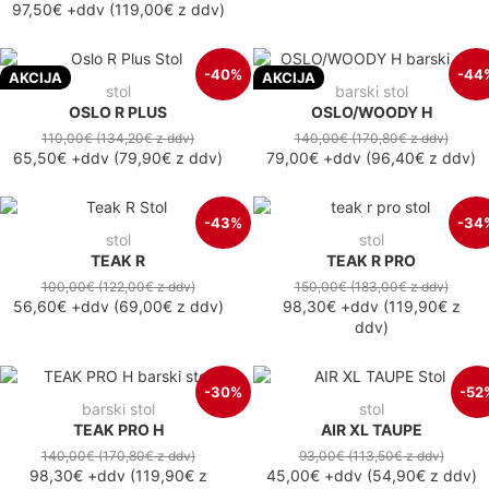
97,50€
+ddv
(
119,00€
z ddv
)
-40%
-44
AKCIJA
AKCIJA
stol
barski stol
OSLO R PLUS
OSLO/WOODY H
110,00€
(134,20€
z ddv
)
140,00€
(170,80€
z ddv
)
65,50€
+ddv
(
79,90€
z ddv
)
79,00€
+ddv
(
96,40€
z ddv
)
-43%
-34
stol
stol
TEAK R
TEAK R PRO
100,00€
(122,00€
z ddv
)
150,00€
(183,00€
z ddv
)
56,60€
+ddv
(
69,00€
z ddv
)
98,30€
+ddv
(
119,90€
z
ddv
)
-30%
-52
barski stol
stol
TEAK PRO H
AIR XL TAUPE
140,00€
(170,80€
z ddv
)
93,00€
(113,50€
z ddv
)
98,30€
+ddv
(
119,90€
z
45,00€
+ddv
(
54,90€
z ddv
)