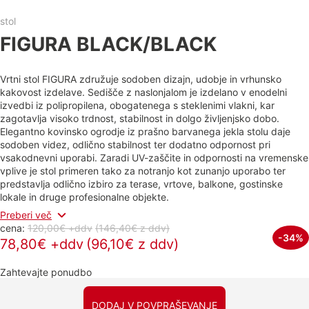
stol
FIGURA BLACK/BLACK
Vrtni stol FIGURA združuje sodoben dizajn, udobje in vrhunsko
kakovost izdelave. Sedišče z naslonjalom je izdelano v enodelni
izvedbi iz polipropilena, obogatenega s steklenimi vlakni, kar
zagotavlja visoko trdnost, stabilnost in dolgo življenjsko dobo.
Elegantno kovinsko ogrodje iz prašno barvanega jekla stolu daje
sodoben videz, odlično stabilnost ter dodatno odpornost pri
vsakodnevni uporabi. Zaradi UV-zaščite in odpornosti na vremenske
vplive je stol primeren tako za notranjo kot zunanjo uporabo ter
predstavlja odlično izbiro za terase, vrtove, balkone, gostinske
lokale in druge profesionalne objekte.
Preberi več
cena:
120,00€ +ddv
(146,40€
z ddv
)
-34%
78,80€ +ddv
(96,10€ z ddv)
Zahtevajte ponudbo
DODAJ V POVPRAŠEVANJE