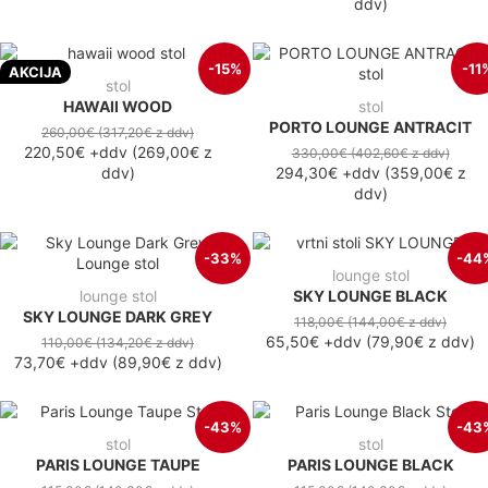
ddv
)
-15%
-11
AKCIJA
stol
HAWAII WOOD
stol
PORTO LOUNGE ANTRACIT
260,00€
(317,20€
z ddv
)
220,50€
+ddv
(
269,00€
z
330,00€
(402,60€
z ddv
)
ddv
)
294,30€
+ddv
(
359,00€
z
ddv
)
-33%
-44
lounge stol
lounge stol
SKY LOUNGE BLACK
SKY LOUNGE DARK GREY
118,00€
(144,00€
z ddv
)
65,50€
+ddv
(
79,90€
z ddv
)
110,00€
(134,20€
z ddv
)
73,70€
+ddv
(
89,90€
z ddv
)
-43%
-43
stol
stol
PARIS LOUNGE TAUPE
PARIS LOUNGE BLACK