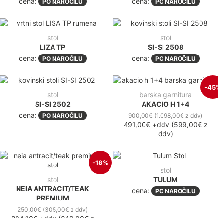
cena:
cena:
PO NAROČILU
PO NAROČILU
stol
stol
LIZA TP
SI-SI 2508
cena:
cena:
PO NAROČILU
PO NAROČILU
-45
stol
barska garnitura
SI-SI 2502
AKACIO H 1+4
cena:
PO NAROČILU
900,00€
(1.098,00€
z ddv
)
491,00€
+ddv
(
599,00€
z
ddv
)
-18%
stol
stol
TULUM
NEIA ANTRACIT/TEAK
cena:
PO NAROČILU
PREMIUM
250,00€
(305,00€
z ddv
)