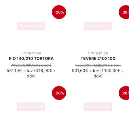
zunanja miza
vrtna miza
SKY 70X70 BLACK
RIO 140/210 ANTRACIT
192,00€
(234,20€
z ddv
)
736,00€
(897,90€
z ddv
)
138,50€
+ddv
(
169,00€
z
531,10€
+ddv
(
648,00€
z
ddv
)
ddv
)
-28%
-19
vrtna miza
raztegljiva jedilna miza
RIO 210/280 TORTORA
ZARA 200-260X100
885,00€
(1.079,70€
z ddv
)
900,00€
(1.098,00€
z ddv
)
638,50€
+ddv
(
779,00€
z
729,50€
+ddv
(
890,00€
z
ddv
)
ddv
)