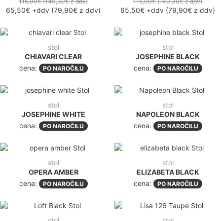
115,00€
(140,30€
z ddv
)
115,00€
(140,30€
z ddv
)
65,50€
+ddv
(
79,90€
z ddv
)
65,50€
+ddv
(
79,90€
z ddv
)
stol
stol
CHIAVARI CLEAR
JOSEPHINE BLACK
cena:
cena:
PO NAROČILU
PO NAROČILU
stol
stol
JOSEPHINE WHITE
NAPOLEON BLACK
cena:
cena:
PO NAROČILU
PO NAROČILU
stol
stol
OPERA AMBER
ELIZABETA BLACK
cena:
cena:
PO NAROČILU
PO NAROČILU
stol
stol