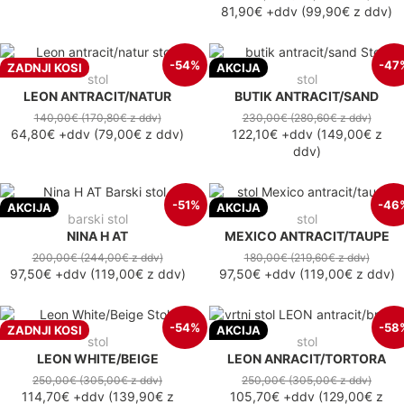
81,90€
+ddv
(
99,90€
z ddv
)
-54%
-47
ZADNJI KOSI
AKCIJA
stol
stol
LEON ANTRACIT/NATUR
BUTIK ANTRACIT/SAND
140,00€
(170,80€
z ddv
)
230,00€
(280,60€
z ddv
)
64,80€
+ddv
(
79,00€
z ddv
)
122,10€
+ddv
(
149,00€
z
ddv
)
-51%
-46
AKCIJA
AKCIJA
barski stol
stol
NINA H AT
MEXICO ANTRACIT/TAUPE
200,00€
(244,00€
z ddv
)
180,00€
(219,60€
z ddv
)
97,50€
+ddv
(
119,00€
z ddv
)
97,50€
+ddv
(
119,00€
z ddv
)
-54%
-58
ZADNJI KOSI
AKCIJA
stol
stol
LEON WHITE/BEIGE
LEON ANRACIT/TORTORA
250,00€
(305,00€
z ddv
)
250,00€
(305,00€
z ddv
)
114,70€
+ddv
(
139,90€
z
105,70€
+ddv
(
129,00€
z