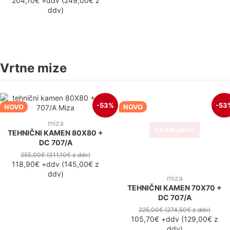
204,10€
+ddv
(
249,00€
z
ddv
)
Vrtne mize
-53%
-53
NOVO
NOVO
miza
miza
TEHNIČNI KAMEN 80X80 +
TEHNIČNI KAMEN 70X70 +
DC 707/A
DC 707/A
255,00€
(311,10€
z ddv
)
225,00€
(274,50€
z ddv
)
118,90€
+ddv
(
145,00€
z
105,70€
+ddv
(
129,00€
z
ddv
)
ddv
)
-53%
-53
miza
miza