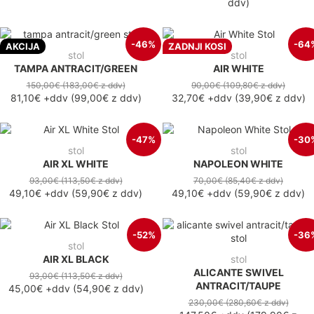
ddv
)
-46%
-64
AKCIJA
ZADNJI KOSI
stol
stol
TAMPA ANTRACIT/GREEN
AIR WHITE
150,00€
(183,00€
z ddv
)
90,00€
(109,80€
z ddv
)
81,10€
+ddv
(
99,00€
z ddv
)
32,70€
+ddv
(
39,90€
z ddv
)
-47%
-30
stol
stol
AIR XL WHITE
NAPOLEON WHITE
93,00€
(113,50€
z ddv
)
70,00€
(85,40€
z ddv
)
49,10€
+ddv
(
59,90€
z ddv
)
49,10€
+ddv
(
59,90€
z ddv
)
-52%
-36
stol
AIR XL BLACK
stol
ALICANTE SWIVEL
93,00€
(113,50€
z ddv
)
ANTRACIT/TAUPE
45,00€
+ddv
(
54,90€
z ddv
)
230,00€
(280,60€
z ddv
)