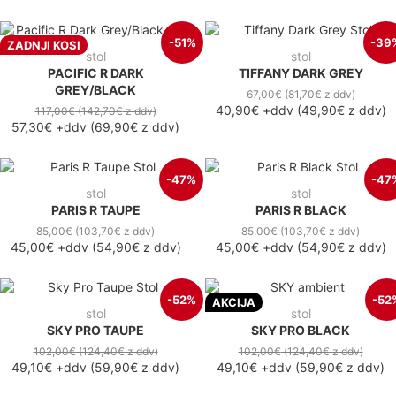
-51%
-39
ZADNJI KOSI
stol
stol
PACIFIC R DARK
TIFFANY DARK GREY
GREY/BLACK
67,00€
(81,70€
z ddv
)
40,90€
+ddv
(
49,90€
z ddv
)
117,00€
(142,70€
z ddv
)
57,30€
+ddv
(
69,90€
z ddv
)
-47%
-47
stol
stol
PARIS R TAUPE
PARIS R BLACK
85,00€
(103,70€
z ddv
)
85,00€
(103,70€
z ddv
)
45,00€
+ddv
(
54,90€
z ddv
)
45,00€
+ddv
(
54,90€
z ddv
)
-52%
-52
AKCIJA
stol
stol
SKY PRO TAUPE
SKY PRO BLACK
102,00€
(124,40€
z ddv
)
102,00€
(124,40€
z ddv
)
49,10€
+ddv
(
59,90€
z ddv
)
49,10€
+ddv
(
59,90€
z ddv
)