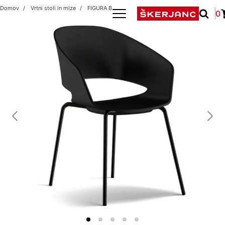
Domov
Vrtni stoli in mize
FIGURA BLACK/BLACK
0