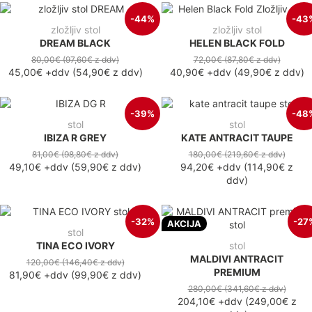
-44%
-43
zložljiv stol
zložljiv stol
DREAM BLACK
HELEN BLACK FOLD
80,00€
(97,60€
z ddv
)
72,00€
(87,80€
z ddv
)
45,00€
+ddv
(
54,90€
z ddv
)
40,90€
+ddv
(
49,90€
z ddv
)
-39%
-48
stol
stol
IBIZA R GREY
KATE ANTRACIT TAUPE
81,00€
(98,80€
z ddv
)
180,00€
(219,60€
z ddv
)
49,10€
+ddv
(
59,90€
z ddv
)
94,20€
+ddv
(
114,90€
z
ddv
)
-32%
-27
AKCIJA
stol
TINA ECO IVORY
stol
MALDIVI ANTRACIT
120,00€
(146,40€
z ddv
)
PREMIUM
81,90€
+ddv
(
99,90€
z ddv
)
280,00€
(341,60€
z ddv
)
204,10€
+ddv
(
249,00€
z