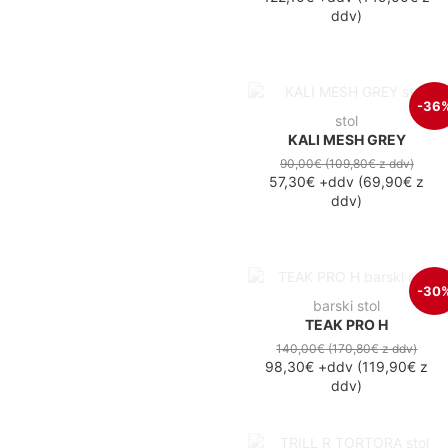
ddv
)
-36
stol
KALI MESH GREY
90,00€
(109,80€
z ddv
)
57,30€
+ddv
(
69,90€
z
ddv
)
-30
barski stol
TEAK PRO H
140,00€
(170,80€
z ddv
)
98,30€
+ddv
(
119,90€
z
ddv
)