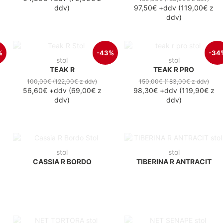
ddv
)
97,50€
+ddv
(
119,00€
z
ddv
)
%
-43%
-34
stol
stol
TEAK R
TEAK R PRO
100,00€
(122,00€
z ddv
)
150,00€
(183,00€
z ddv
)
56,60€
+ddv
(
69,00€
z
98,30€
+ddv
(
119,90€
z
ddv
)
ddv
)
stol
stol
CASSIA R BORDO
TIBERINA R ANTRACIT