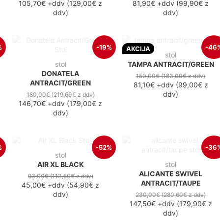
105,70€
+ddv
(
129,00€
z
81,90€
+ddv
(
99,90€
z
ddv
)
ddv
)
%
-19%
-46
AKCIJA
stol
stol
TAMPA ANTRACIT/GREEN
DONATELA
150,00€
(183,00€
z ddv
)
ANTRACIT/GREEN
81,10€
+ddv
(
99,00€
z
ddv
)
180,00€
(219,60€
z ddv
)
146,70€
+ddv
(
179,00€
z
ddv
)
%
-52%
-36
stol
AIR XL BLACK
stol
ALICANTE SWIVEL
93,00€
(113,50€
z ddv
)
ANTRACIT/TAUPE
45,00€
+ddv
(
54,90€
z
ddv
)
230,00€
(280,60€
z ddv
)
147,50€
+ddv
(
179,90€
z
ddv
)