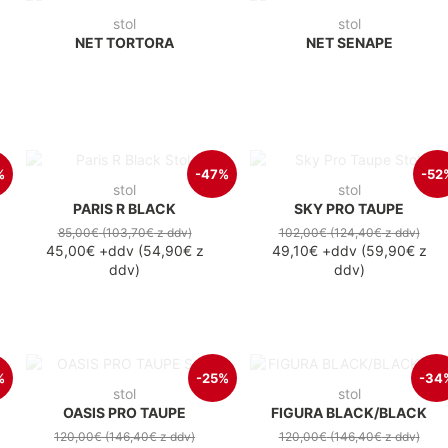
stol
stol
NET TORTORA
NET SENAPE
%
-47%
-52
stol
stol
PARIS R BLACK
SKY PRO TAUPE
85,00€
(103,70€
z ddv
)
102,00€
(124,40€
z ddv
)
45,00€
+ddv
(
54,90€
z
49,10€
+ddv
(
59,90€
z
ddv
)
ddv
)
%
-25%
-34
stol
stol
OASIS PRO TAUPE
FIGURA BLACK/BLACK
120,00€
(146,40€
z ddv
)
120,00€
(146,40€
z ddv
)