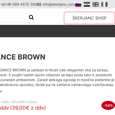
tel HR 099 4575 390
info@skerjanc.com
ŠKERJANC SHOP
ANCE BROWN
EGANCE BROWN je udoben in hkrati zelo eleganten stol za terase,
tove. S svojim toplim rjavim videzom se lepo poda tako k sodobnim
 zunanjim ambientom. Zaradi lahkega ogrodja in trpežne pletenine je
sakodnevno uporabo, hkrati pa ne zahteva zahtevnega vzdrževanja.
 +ddv
(85,40€
z ddv
)
-54%
+ddv
(39,00€ z ddv)