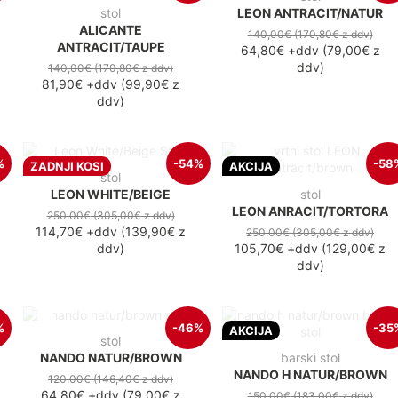
stol
LEON ANTRACIT/NATUR
ALICANTE
140,00€
(170,80€
z ddv
)
ANTRACIT/TAUPE
64,80€
+ddv
(
79,00€
z
ddv
)
140,00€
(170,80€
z ddv
)
81,90€
+ddv
(
99,90€
z
ddv
)
%
-54%
-58
ZADNJI KOSI
AKCIJA
stol
LEON WHITE/BEIGE
stol
LEON ANRACIT/TORTORA
250,00€
(305,00€
z ddv
)
114,70€
+ddv
(
139,90€
z
250,00€
(305,00€
z ddv
)
ddv
)
105,70€
+ddv
(
129,00€
z
ddv
)
%
-46%
-35
AKCIJA
stol
NANDO NATUR/BROWN
barski stol
NANDO H NATUR/BROWN
120,00€
(146,40€
z ddv
)
64,80€
+ddv
(
79,00€
z
150,00€
(183,00€
z ddv
)