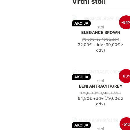
Vrtni stoli
-54
AKCIJA
stol
ELEGANCE BROWN
70,00€
(85,40€
z ddv
)
32,00€
+ddv
(
39,00€
z
ddv
)
-63
AKCIJA
stol
BENI ANTRACIT/GREY
175,00€
(213,50€
z ddv
)
64,80€
+ddv
(
79,00€
z
ddv
)
-51
AKCIJA
stol