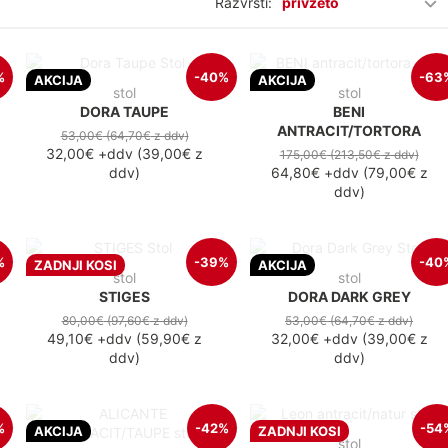
Razvrsti:
privzeto
%
-40%
-63
AKCIJA
AKCIJA
stol
stol
DORA TAUPE
BENI
ANTRACIT/TORTORA
53,00€
(64,70€
z ddv
)
32,00€
+ddv
(
39,00€
z
175,00€
(213,50€
z ddv
)
ddv
)
64,80€
+ddv
(
79,00€
z
ddv
)
%
-39%
-40
ZADNJI KOSI
AKCIJA
stol
stol
STIGES
DORA DARK GREY
80,00€
(97,60€
z ddv
)
53,00€
(64,70€
z ddv
)
49,10€
+ddv
(
59,90€
z
32,00€
+ddv
(
39,00€
z
ddv
)
ddv
)
%
-42%
-54
AKCIJA
ZADNJI KOSI
stol