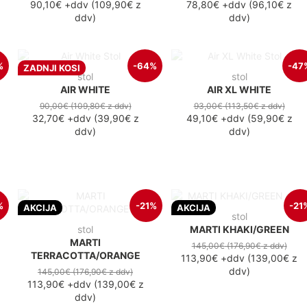
90,10€
+ddv
(
109,90€
z
78,80€
+ddv
(
96,10€
z
ddv
)
ddv
)
%
-64%
-47
ZADNJI KOSI
stol
stol
AIR WHITE
AIR XL WHITE
90,00€
(109,80€
z ddv
)
93,00€
(113,50€
z ddv
)
32,70€
+ddv
(
39,90€
z
49,10€
+ddv
(
59,90€
z
ddv
)
ddv
)
%
-21%
-21
AKCIJA
AKCIJA
stol
stol
MARTI KHAKI/GREEN
MARTI
145,00€
(176,90€
z ddv
)
TERRACOTTA/ORANGE
113,90€
+ddv
(
139,00€
z
ddv
)
145,00€
(176,90€
z ddv
)
113,90€
+ddv
(
139,00€
z
ddv
)