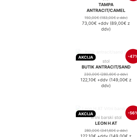
TAMPA
ANTRACIT/CAMEL
150,00€
(183,00€
z ddv
)
73,00€
+ddv
(
89,00€
z
ddv
)
-47
AKCIJA
stol
BUTIK ANTRACIT/SAND
230,00€
(280,60€
z ddv
)
122,10€
+ddv
(
149,00€
z
ddv
)
-56
AKCIJA
vrtni barski stol
LEON H AT
280,00€
(341,60€
z ddv
)
122,10€
+ddv
(
149,00€
z