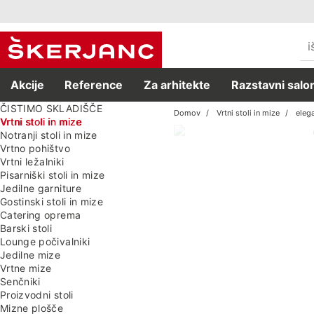
Akcije
Reference
Za arhitekte
Razstavni salon
ČISTIMO SKLADIŠČE
Domov
Vrtni stoli in mize
eleg
Vrtni stoli in mize
Notranji stoli in mize
Vrtno pohištvo
Vrtni ležalniki
Pisarniški stoli in mize
Jedilne garniture
Gostinski stoli in mize
Catering oprema
Barski stoli
Lounge počivalniki
Jedilne mize
Vrtne mize
Senčniki
Proizvodni stoli
Mizne plošče