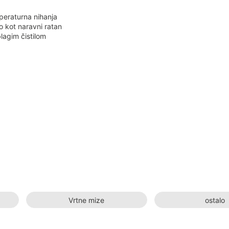
peraturna nihanja
o kot naravni ratan
lagim čistilom
Vrtne mize
ostalo