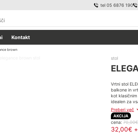
tel 05 6876 190
i
Kontakt
ance brown
stol
ELEG
Vrtni stol EL
balkone in vr
kot klasičnim
idealen za v
Preberi več
AKCIJA
cena:
70,00€
32,00€ 