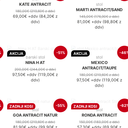
KATE ANTRACIT
stol
MARTI ANTRACIT/SAND
180,00€
(219,60€
z ddv
)
69,00€
+ddv
(
84,20€
z
145,00€
(176,90€
z ddv
)
ddv
)
81,00€
+ddv
(
98,80€
z
ddv
)
%
-51%
-46
AKCIJA
AKCIJA
barski stol
stol
NINA H AT
MEXICO
ANTRACIT/TAUPE
200,00€
(244,00€
z ddv
)
97,50€
+ddv
(
119,00€
z
180,00€
(219,60€
z ddv
)
ddv
)
97,50€
+ddv
(
119,00€
z
ddv
)
%
-55%
-62
ZADNJI KOSI
ZADNJI KOSI
stol
stol
GOA ANTRACIT NATUR
RONDA ANTRACIT
180,00€
(219,60€
z ddv
)
150,00€
(183,00€
z ddv
)
81,90€
+ddv
(
99,90€
z
57,30€
+ddv
(
69,90€
z