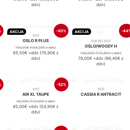
ddv
)
ddv
)
%
-40%
-44
AKCIJA
AKCIJA
stol
OSLO R PLUS
barski stol
OSLO/WOODY H
110,00€
(134,20€
z ddv
)
65,50€
+ddv
(
79,90€
z
140,00€
(170,80€
z ddv
)
ddv
)
79,00€
+ddv
(
96,40€
z
ddv
)
%
-52%
stol
stol
AIR XL TAUPE
CASSIA R ANTRACIT
93,00€
(113,50€
z ddv
)
45,00€
+ddv
(
54,90€
z
ddv
)