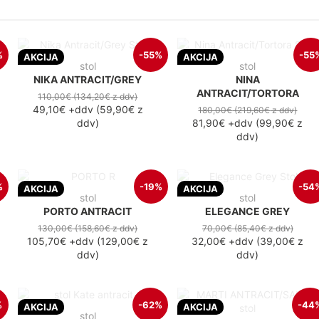
%
-55%
-55
AKCIJA
AKCIJA
stol
stol
NIKA ANTRACIT/GREY
NINA
ANTRACIT/TORTORA
110,00€
(134,20€
z ddv
)
49,10€
+ddv
(
59,90€
z
180,00€
(219,60€
z ddv
)
ddv
)
81,90€
+ddv
(
99,90€
z
ddv
)
%
-19%
-54
AKCIJA
AKCIJA
stol
stol
PORTO ANTRACIT
ELEGANCE GREY
130,00€
(158,60€
z ddv
)
70,00€
(85,40€
z ddv
)
105,70€
+ddv
(
129,00€
z
32,00€
+ddv
(
39,00€
z
ddv
)
ddv
)
%
-62%
-44
AKCIJA
AKCIJA
stol