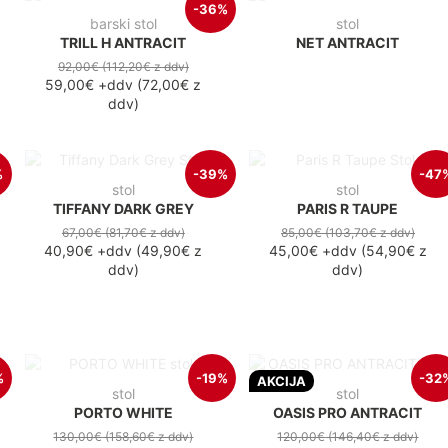
-36%
barski stol
stol
TRILL H ANTRACIT
NET ANTRACIT
92,00€
(112,20€
z ddv
)
59,00€
+ddv
(
72,00€
z
ddv
)
%
-39%
-47
stol
stol
TIFFANY DARK GREY
PARIS R TAUPE
67,00€
(81,70€
z ddv
)
85,00€
(103,70€
z ddv
)
40,90€
+ddv
(
49,90€
z
45,00€
+ddv
(
54,90€
z
ddv
)
ddv
)
%
-19%
-32
AKCIJA
stol
stol
PORTO WHITE
OASIS PRO ANTRACIT
130,00€
(158,60€
z ddv
)
120,00€
(146,40€
z ddv
)