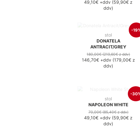
49,10€
+ddv
(
59,90€
z
ddv
)
-19
stol
DONATELA
ANTRACIT/GREY
180,00€
(219,60€
z ddv
)
146,70€
+ddv
(
179,00€
z
ddv
)
-30
stol
NAPOLEON WHITE
70,00€
(85,40€
z ddv
)
49,10€
+ddv
(
59,90€
z
ddv
)