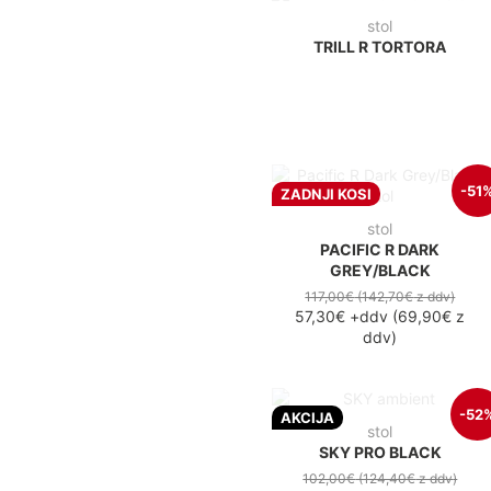
stol
TRILL R TORTORA
-51
ZADNJI KOSI
stol
PACIFIC R DARK
GREY/BLACK
117,00€
(142,70€
z ddv
)
57,30€
+ddv
(
69,90€
z
ddv
)
-52
AKCIJA
stol
SKY PRO BLACK
102,00€
(124,40€
z ddv
)