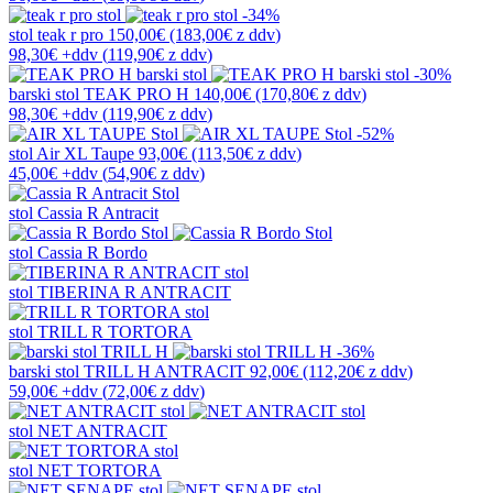
-34%
stol
teak r pro
150,00€
(183,00€
z ddv
)
98,30€
+ddv
(
119,90€
z ddv
)
-30%
barski stol
TEAK PRO H
140,00€
(170,80€
z ddv
)
98,30€
+ddv
(
119,90€
z ddv
)
-52%
stol
Air XL Taupe
93,00€
(113,50€
z ddv
)
45,00€
+ddv
(
54,90€
z ddv
)
stol
Cassia R Antracit
stol
Cassia R Bordo
stol
TIBERINA R ANTRACIT
stol
TRILL R TORTORA
-36%
barski stol
TRILL H ANTRACIT
92,00€
(112,20€
z ddv
)
59,00€
+ddv
(
72,00€
z ddv
)
stol
NET ANTRACIT
stol
NET TORTORA