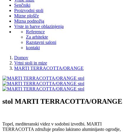
Senčniki
Proizvodni stoli
Mizne plošče
Mizna podnožja
Vrste in barve oblazinjenja
Reference
Za arhitekte
Razstavni saloni
kontakt
Domov
Vrtni stoli in mize
MARTI TERRACOTTA/ORANGE
stol
MARTI TERRACOTTA/ORANGE
Topel, mediteranski videz v sodobni izvedbi. MARTI
TERRACOTTA združuje prašno lakirano aluminijasto ogrodje,