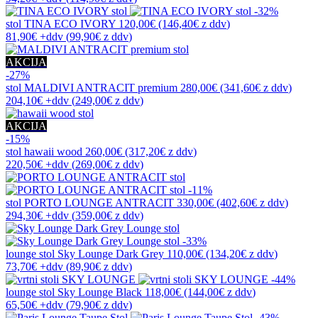
-32%
stol
TINA ECO IVORY
120,00€
(146,40€
z ddv
)
81,90€
+ddv
(
99,90€
z ddv
)
AKCIJA
-27%
stol
MALDIVI ANTRACIT premium
280,00€
(341,60€
z ddv
)
204,10€
+ddv
(
249,00€
z ddv
)
AKCIJA
-15%
stol
hawaii wood
260,00€
(317,20€
z ddv
)
220,50€
+ddv
(
269,00€
z ddv
)
-11%
stol
PORTO LOUNGE ANTRACIT
330,00€
(402,60€
z ddv
)
294,30€
+ddv
(
359,00€
z ddv
)
-33%
lounge stol
Sky Lounge Dark Grey
110,00€
(134,20€
z ddv
)
73,70€
+ddv
(
89,90€
z ddv
)
-44%
lounge stol
Sky Lounge Black
118,00€
(144,00€
z ddv
)
65,50€
+ddv
(
79,90€
z ddv
)
-43%