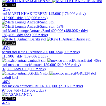
AKCIJA
-21%
stol
MARTI KHAKI/GREEN
145,00€
(176,90€
z ddv
)
113,90€
+ddv
(
139,00€
z ddv
)
-53%
stol
Marti Lounge Antracit/Sand
400,00€
(488,00€
z ddv
)
188,40€
+ddv
(
229,90€
z ddv
)
AKCIJA
-43%
barski stol
Kate H Antracit
200,00€
(244,00€
z ddv
)
113,90€
+ddv
(
139,00€
z ddv
)
-46%
stol
mexico antracit/antracit
180,00€
(219,60€
z ddv
)
97,50€
+ddv
(
119,00€
z ddv
)
zadnji kosi
-46%
stol
mexico antracit/GREEN
180,00€
(219,60€
z ddv
)
97,50€
+ddv
(
119,00€
z ddv
)
AKCIJA
-62%