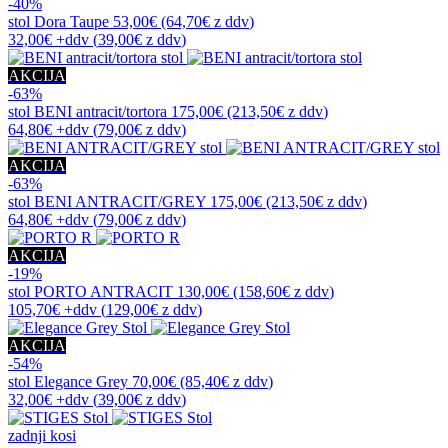
-40%
stol
Dora Taupe
53,00€
(64,70€
z ddv
)
32,00€
+ddv
(
39,00€
z ddv
)
AKCIJA
-63%
stol
BENI antracit/tortora
175,00€
(213,50€
z ddv
)
64,80€
+ddv
(
79,00€
z ddv
)
AKCIJA
-63%
stol
BENI ANTRACIT/GREY
175,00€
(213,50€
z ddv
)
64,80€
+ddv
(
79,00€
z ddv
)
AKCIJA
-19%
stol
PORTO ANTRACIT
130,00€
(158,60€
z ddv
)
105,70€
+ddv
(
129,00€
z ddv
)
AKCIJA
-54%
stol
Elegance Grey
70,00€
(85,40€
z ddv
)
32,00€
+ddv
(
39,00€
z ddv
)
zadnji kosi