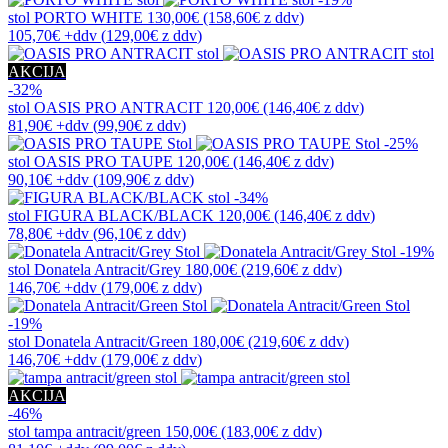
stol
PORTO WHITE
130,00€
(158,60€
z ddv
)
105,70€
+ddv
(
129,00€
z ddv
)
AKCIJA
-32%
stol
OASIS PRO ANTRACIT
120,00€
(146,40€
z ddv
)
81,90€
+ddv
(
99,90€
z ddv
)
-25%
stol
OASIS PRO TAUPE
120,00€
(146,40€
z ddv
)
90,10€
+ddv
(
109,90€
z ddv
)
-34%
stol
FIGURA BLACK/BLACK
120,00€
(146,40€
z ddv
)
78,80€
+ddv
(
96,10€
z ddv
)
-19%
stol
Donatela Antracit/Grey
180,00€
(219,60€
z ddv
)
146,70€
+ddv
(
179,00€
z ddv
)
-19%
stol
Donatela Antracit/Green
180,00€
(219,60€
z ddv
)
146,70€
+ddv
(
179,00€
z ddv
)
AKCIJA
-46%
stol
tampa antracit/green
150,00€
(183,00€
z ddv
)