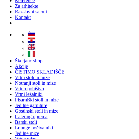
Reference
Za arhitekte
Razstavni saloni
Kontakt
Škerjanc shop
Akcije
ČISTIMO SKLADIŠČE
Vrtni stoli in mize
Notranji stoli in mize
Vrtno pohištvo
Vrtni ležalniki
Pisarniški stoli in mize
Jedilne garniture
Gostinski stoli in mize
Catering oprema
Barski stoli
Lounge počivalniki
Jedilne mize
Vrtne mize