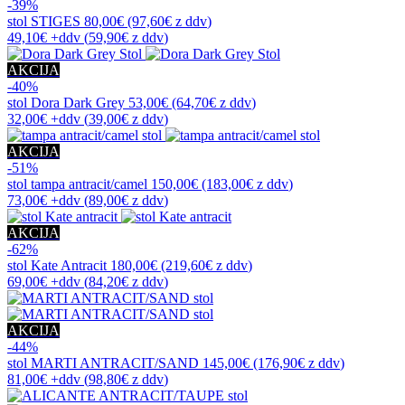
-39%
stol
STIGES
80,00€
(97,60€
z ddv
)
49,10€
+ddv
(
59,90€
z ddv
)
AKCIJA
-40%
stol
Dora Dark Grey
53,00€
(64,70€
z ddv
)
32,00€
+ddv
(
39,00€
z ddv
)
AKCIJA
-51%
stol
tampa antracit/camel
150,00€
(183,00€
z ddv
)
73,00€
+ddv
(
89,00€
z ddv
)
AKCIJA
-62%
stol
Kate Antracit
180,00€
(219,60€
z ddv
)
69,00€
+ddv
(
84,20€
z ddv
)
AKCIJA
-44%
stol
MARTI ANTRACIT/SAND
145,00€
(176,90€
z ddv
)
81,00€
+ddv
(
98,80€
z ddv
)