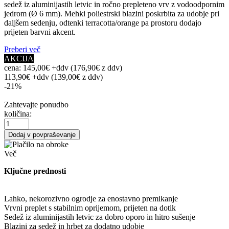
sedež iz aluminijastih letvic in ročno prepleteno vrv z vodoodpornim
jedrom (Ø 6 mm). Mehki poliestrski blazini poskrbita za udobje pri
daljšem sedenju, odtenki terracotta/orange pa prostoru dodajo
prijeten barvni akcent.
Preberi več
AKCIJA
cena:
145,00€ +ddv
(176,90€
z ddv
)
113,90€ +ddv
(139,00€ z ddv)
-21%
Zahtevajte ponudbo
količina:
Dodaj v povpraševanje
Več
Ključne prednosti
Lahko, nekorozivno ogrodje za enostavno premikanje
Vrvni preplet s stabilnim oprijemom, prijeten na dotik
Sedež iz aluminijastih letvic za dobro oporo in hitro sušenje
Blazini za sedež in hrbet za dodatno udobje