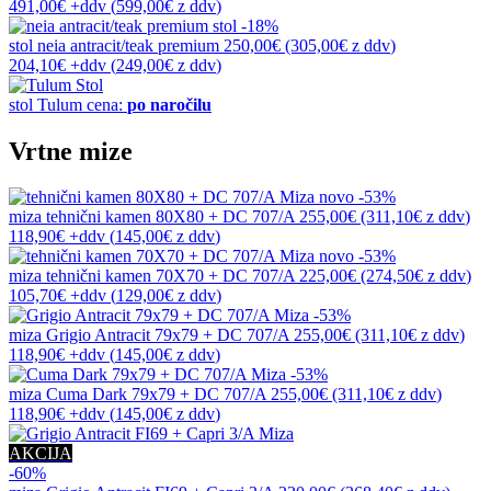
491,00€
+ddv
(
599,00€
z ddv
)
-18%
stol
neia antracit/teak premium
250,00€
(305,00€
z ddv
)
204,10€
+ddv
(
249,00€
z ddv
)
stol
Tulum
cena:
po naročilu
Vrtne mize
novo
-53%
miza
tehnični kamen 80X80 + DC 707/A
255,00€
(311,10€
z ddv
)
118,90€
+ddv
(
145,00€
z ddv
)
novo
-53%
miza
tehnični kamen 70X70 + DC 707/A
225,00€
(274,50€
z ddv
)
105,70€
+ddv
(
129,00€
z ddv
)
-53%
miza
Grigio Antracit 79x79 + DC 707/A
255,00€
(311,10€
z ddv
)
118,90€
+ddv
(
145,00€
z ddv
)
-53%
miza
Cuma Dark 79x79 + DC 707/A
255,00€
(311,10€
z ddv
)
118,90€
+ddv
(
145,00€
z ddv
)
AKCIJA
-60%