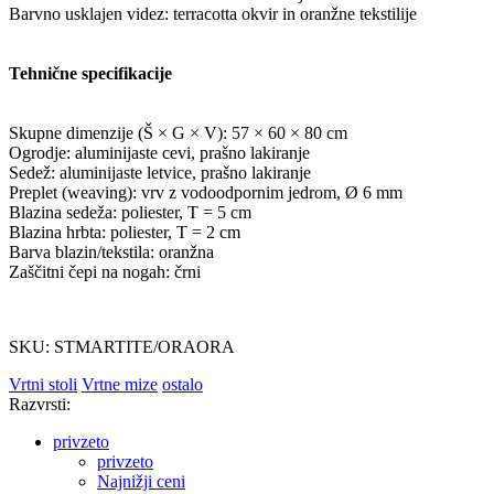
Barvno usklajen videz: terracotta okvir in oranžne tekstilije
Tehnične specifikacije
Skupne dimenzije (Š × G × V): 57 × 60 × 80 cm
Ogrodje: aluminijaste cevi, prašno lakiranje
Sedež: aluminijaste letvice, prašno lakiranje
Preplet (weaving): vrv z vodoodpornim jedrom, Ø 6 mm
Blazina sedeža: poliester, T = 5 cm
Blazina hrbta: poliester, T = 2 cm
Barva blazin/tekstila: oranžna
Zaščitni čepi na nogah: črni
SKU: STMARTITE/ORAORA
Vrtni stoli
Vrtne mize
ostalo
Razvrsti:
privzeto
privzeto
Najnižji ceni