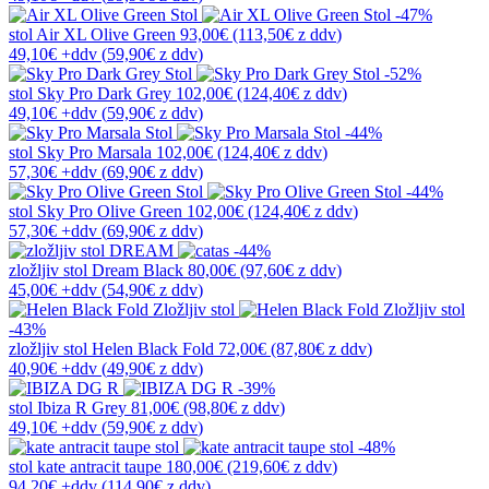
-47%
stol
Air XL Olive Green
93,00€
(113,50€
z ddv
)
49,10€
+ddv
(
59,90€
z ddv
)
-52%
stol
Sky Pro Dark Grey
102,00€
(124,40€
z ddv
)
49,10€
+ddv
(
59,90€
z ddv
)
-44%
stol
Sky Pro Marsala
102,00€
(124,40€
z ddv
)
57,30€
+ddv
(
69,90€
z ddv
)
-44%
stol
Sky Pro Olive Green
102,00€
(124,40€
z ddv
)
57,30€
+ddv
(
69,90€
z ddv
)
-44%
zložljiv stol
Dream Black
80,00€
(97,60€
z ddv
)
45,00€
+ddv
(
54,90€
z ddv
)
-43%
zložljiv stol
Helen Black Fold
72,00€
(87,80€
z ddv
)
40,90€
+ddv
(
49,90€
z ddv
)
-39%
stol
Ibiza R Grey
81,00€
(98,80€
z ddv
)
49,10€
+ddv
(
59,90€
z ddv
)
-48%
stol
kate antracit taupe
180,00€
(219,60€
z ddv
)
94,20€
+ddv
(
114,90€
z ddv
)