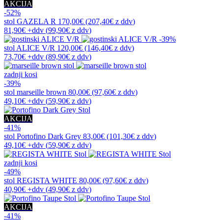
AKCIJA
-52%
stol
GAZELA R
170,00€
(207,40€
z ddv
)
81,90€
+ddv
(
99,90€
z ddv
)
-39%
stol
ALICE V/R
120,00€
(146,40€
z ddv
)
73,70€
+ddv
(
89,90€
z ddv
)
zadnji kosi
-39%
stol
marseille brown
80,00€
(97,60€
z ddv
)
49,10€
+ddv
(
59,90€
z ddv
)
AKCIJA
-41%
stol
Portofino Dark Grey
83,00€
(101,30€
z ddv
)
49,10€
+ddv
(
59,90€
z ddv
)
zadnji kosi
-49%
stol
REGISTA WHITE
80,00€
(97,60€
z ddv
)
40,90€
+ddv
(
49,90€
z ddv
)
AKCIJA
-41%