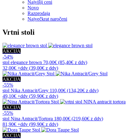
Najvišji ceni
Novo
Razprodaja
Največkrat naročeni
Vrtni stoli
AKCIJA
-54%
stol
elegance brown
70,00€
(85,40€
z ddv
)
32,00€
+ddv
(
39,00€
z ddv
)
AKCIJA
-55%
stol
Nika Antracit/Grey
110,00€
(134,20€
z ddv
)
49,10€
+ddv
(
59,90€
z ddv
)
AKCIJA
-55%
stol
Nina Antracit/Tortora
180,00€
(219,60€
z ddv
)
81,90€
+ddv
(
99,90€
z ddv
)
AKCIJA