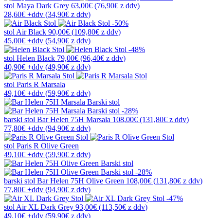
stol
Maya Dark Grey
63,00€
(76,90€
z ddv
)
28,60€
+ddv
(
34,90€
z ddv
)
-50%
stol
Air Black
90,00€
(109,80€
z ddv
)
45,00€
+ddv
(
54,90€
z ddv
)
-48%
stol
Helen Black
79,00€
(96,40€
z ddv
)
40,90€
+ddv
(
49,90€
z ddv
)
stol
Paris R Marsala
49,10€ +ddv
(59,90€ z ddv)
-28%
barski stol
Bar Helen 75H Marsala
108,00€
(131,80€
z ddv
)
77,80€
+ddv
(
94,90€
z ddv
)
stol
Paris R Olive Green
49,10€ +ddv
(59,90€ z ddv)
-28%
barski stol
Bar Helen 75H Olive Green
108,00€
(131,80€
z ddv
)
77,80€
+ddv
(
94,90€
z ddv
)
-47%
stol
Air XL Dark Grey
93,00€
(113,50€
z ddv
)
49,10€
+ddv
(
59,90€
z ddv
)