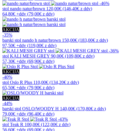
-46%
stol
nando natur/brown
120,00€
(146,40€
z ddv
)
64,80€
+ddv
(
79,00€
z ddv
)
AKCIJA
-35%
barski stol
nando h natur/brown
150,00€
(183,00€
z ddv
)
97,50€
+ddv
(
119,00€
z ddv
)
-36%
stol
KALI MESH GREY
90,00€
(109,80€
z ddv
)
57,30€
+ddv
(
69,90€
z ddv
)
AKCIJA
-40%
stol
Oslo R Plus
110,00€
(134,20€
z ddv
)
65,50€
+ddv
(
79,90€
z ddv
)
AKCIJA
-44%
barski stol
OSLO/WOODY H
140,00€
(170,80€
z ddv
)
79,00€
+ddv
(
96,40€
z ddv
)
-43%
stol
Teak R
100,00€
(122,00€
z ddv
)
56,60€
+ddv
(
69,00€
z ddv
)