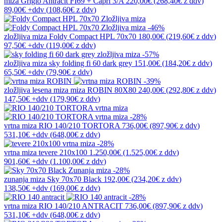
miza
Grigio Antracit FI69 + Capri 3/A
220,00€
(268,40€
z ddv
)
89,00€
+ddv
(
108,60€
z ddv
)
-46%
zložljiva miza
Foldy Compact HPL 70x70
180,00€
(219,60€
z ddv
)
97,50€
+ddv
(
119,00€
z ddv
)
-57%
zložljiva miza
sky folding fi 60 dark grey
151,00€
(184,20€
z ddv
)
65,50€
+ddv
(
79,90€
z ddv
)
-39%
zložljiva lesena miza
miza ROBIN 80X80
240,00€
(292,80€
z ddv
)
147,50€
+ddv
(
179,90€
z ddv
)
-28%
vrtna miza
RIO 140/210 TORTORA
736,00€
(897,90€
z ddv
)
531,10€
+ddv
(
648,00€
z ddv
)
-28%
vrtna miza
tevere 210x100
1.250,00€
(1.525,00€
z ddv
)
901,60€
+ddv
(
1.100,00€
z ddv
)
-28%
zunanja miza
Sky 70x70 Black
192,00€
(234,20€
z ddv
)
138,50€
+ddv
(
169,00€
z ddv
)
-28%
vrtna miza
RIO 140/210 ANTRACIT
736,00€
(897,90€
z ddv
)
531,10€
+ddv
(
648,00€
z ddv
)