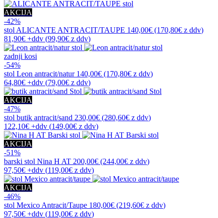
AKCIJA
-42%
stol
ALICANTE ANTRACIT/TAUPE
140,00€
(170,80€
z ddv
)
81,90€
+ddv
(
99,90€
z ddv
)
zadnji kosi
-54%
stol
Leon antracit/natur
140,00€
(170,80€
z ddv
)
64,80€
+ddv
(
79,00€
z ddv
)
AKCIJA
-47%
stol
butik antracit/sand
230,00€
(280,60€
z ddv
)
122,10€
+ddv
(
149,00€
z ddv
)
AKCIJA
-51%
barski stol
Nina H AT
200,00€
(244,00€
z ddv
)
97,50€
+ddv
(
119,00€
z ddv
)
AKCIJA
-46%
stol
Mexico Antracit/Taupe
180,00€
(219,60€
z ddv
)
97,50€
+ddv
(
119,00€
z ddv
)