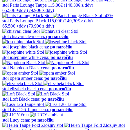
stol
Paris Lounge Taupe
115,00€
(140,30€
z ddv
)
65,50€
+ddv
(
79,90€
z ddv
)
-43%
stol
Paris Lounge Black
115,00€
(140,30€
z ddv
)
65,50€
+ddv
(
79,90€
z ddv
)
stol
chiavari clear
cena:
po naročilu
stol
josephine black
cena:
po naročilu
stol
josephine white
cena:
po naročilu
stol
Napoleon Black
cena:
po naročilu
stol
opera amber
cena:
po naročilu
stol
elizabeta black
cena:
po naročilu
stol
Loft Black
cena:
po naročilu
stol
Lisa 126 Taupe
cena:
po naročilu
stol
Lucy
cena:
po naročilu