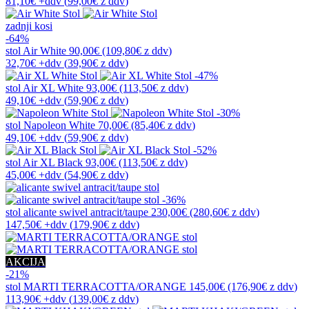
81,10€
+ddv
(
99,00€
z ddv
)
zadnji kosi
-64%
stol
Air White
90,00€
(109,80€
z ddv
)
32,70€
+ddv
(
39,90€
z ddv
)
-47%
stol
Air XL White
93,00€
(113,50€
z ddv
)
49,10€
+ddv
(
59,90€
z ddv
)
-30%
stol
Napoleon White
70,00€
(85,40€
z ddv
)
49,10€
+ddv
(
59,90€
z ddv
)
-52%
stol
Air XL Black
93,00€
(113,50€
z ddv
)
45,00€
+ddv
(
54,90€
z ddv
)
-36%
stol
alicante swivel antracit/taupe
230,00€
(280,60€
z ddv
)
147,50€
+ddv
(
179,90€
z ddv
)
AKCIJA
-21%
stol
MARTI TERRACOTTA/ORANGE
145,00€
(176,90€
z ddv
)
113,90€
+ddv
(
139,00€
z ddv
)