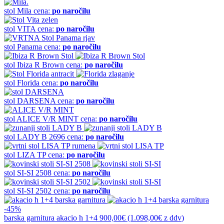
stol
Mila
cena:
po naročilu
stol
VITA
cena:
po naročilu
stol
Panama
cena:
po naročilu
stol
Ibiza R Brown
cena:
po naročilu
stol
Florida
cena:
po naročilu
stol
DARSENA
cena:
po naročilu
stol
ALICE V/R MINT
cena:
po naročilu
stol
LADY B 2696
cena:
po naročilu
stol
LIZA TP
cena:
po naročilu
stol
SI-SI 2508
cena:
po naročilu
stol
SI-SI 2502
cena:
po naročilu
-45%
barska garnitura
akacio h 1+4
900,00€
(1.098,00€
z ddv
)