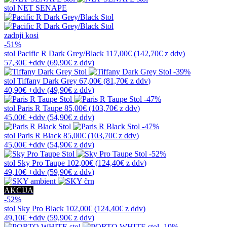
stol
NET SENAPE
zadnji kosi
-51%
stol
Pacific R Dark Grey/Black
117,00€
(142,70€
z ddv
)
57,30€
+ddv
(
69,90€
z ddv
)
-39%
stol
Tiffany Dark Grey
67,00€
(81,70€
z ddv
)
40,90€
+ddv
(
49,90€
z ddv
)
-47%
stol
Paris R Taupe
85,00€
(103,70€
z ddv
)
45,00€
+ddv
(
54,90€
z ddv
)
-47%
stol
Paris R Black
85,00€
(103,70€
z ddv
)
45,00€
+ddv
(
54,90€
z ddv
)
-52%
stol
Sky Pro Taupe
102,00€
(124,40€
z ddv
)
49,10€
+ddv
(
59,90€
z ddv
)
AKCIJA
-52%
stol
Sky Pro Black
102,00€
(124,40€
z ddv
)
49,10€
+ddv
(
59,90€
z ddv
)
-19%