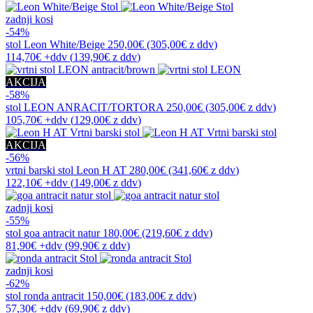
zadnji kosi
-54%
stol
Leon White/Beige
250,00€
(305,00€
z ddv
)
114,70€
+ddv
(
139,90€
z ddv
)
AKCIJA
-58%
stol
LEON ANRACIT/TORTORA
250,00€
(305,00€
z ddv
)
105,70€
+ddv
(
129,00€
z ddv
)
AKCIJA
-56%
vrtni barski stol
Leon H AT
280,00€
(341,60€
z ddv
)
122,10€
+ddv
(
149,00€
z ddv
)
zadnji kosi
-55%
stol
goa antracit natur
180,00€
(219,60€
z ddv
)
81,90€
+ddv
(
99,90€
z ddv
)
zadnji kosi
-62%
stol
ronda antracit
150,00€
(183,00€
z ddv
)
57,30€
+ddv
(
69,90€
z ddv
)