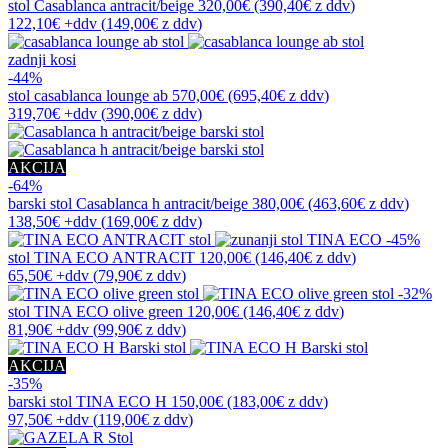
stol
Casablanca antracit/beige
320,00€
(390,40€
z ddv
)
122,10€
+ddv
(
149,00€
z ddv
)
zadnji kosi
-44%
stol
casablanca lounge ab
570,00€
(695,40€
z ddv
)
319,70€
+ddv
(
390,00€
z ddv
)
AKCIJA
-64%
barski stol
Casablanca h antracit/beige
380,00€
(463,60€
z ddv
)
138,50€
+ddv
(
169,00€
z ddv
)
-45%
stol
TINA ECO ANTRACIT
120,00€
(146,40€
z ddv
)
65,50€
+ddv
(
79,90€
z ddv
)
-32%
stol
TINA ECO olive green
120,00€
(146,40€
z ddv
)
81,90€
+ddv
(
99,90€
z ddv
)
AKCIJA
-35%
barski stol
TINA ECO H
150,00€
(183,00€
z ddv
)
97,50€
+ddv
(
119,00€
z ddv
)