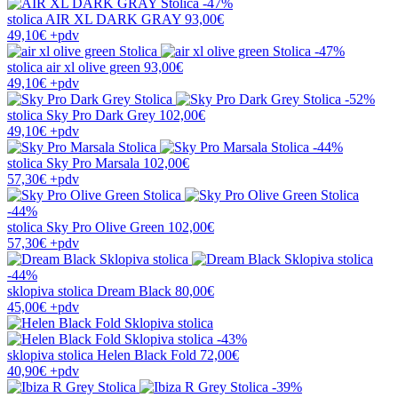
-47%
stolica
AIR XL DARK GRAY
93,00€
49,10€
+pdv
-47%
stolica
air xl olive green
93,00€
49,10€
+pdv
-52%
stolica
Sky Pro Dark Grey
102,00€
49,10€
+pdv
-44%
stolica
Sky Pro Marsala
102,00€
57,30€
+pdv
-44%
stolica
Sky Pro Olive Green
102,00€
57,30€
+pdv
-44%
sklopiva stolica
Dream Black
80,00€
45,00€
+pdv
-43%
sklopiva stolica
Helen Black Fold
72,00€
40,90€
+pdv
-39%