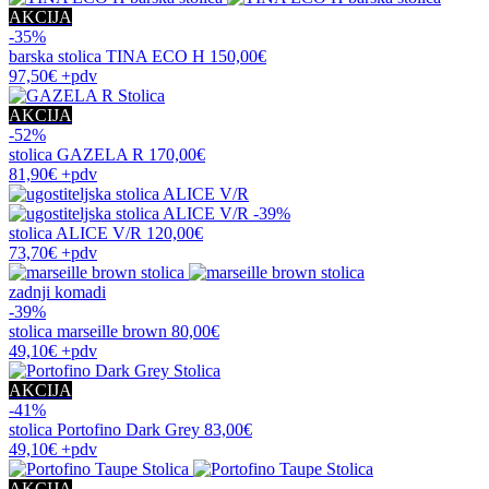
AKCIJA
-35%
barska stolica
TINA ECO H
150,00€
97,50€
+pdv
AKCIJA
-52%
stolica
GAZELA R
170,00€
81,90€
+pdv
-39%
stolica
ALICE V/R
120,00€
73,70€
+pdv
zadnji komadi
-39%
stolica
marseille brown
80,00€
49,10€
+pdv
AKCIJA
-41%
stolica
Portofino Dark Grey
83,00€
49,10€
+pdv
AKCIJA