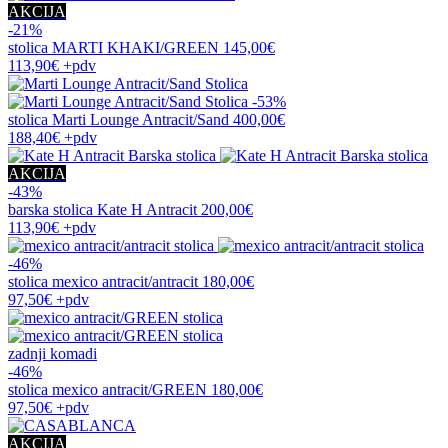
AKCIJA
-21%
stolica
MARTI KHAKI/GREEN
145,00€
113,90€
+pdv
-53%
stolica
Marti Lounge Antracit/Sand
400,00€
188,40€
+pdv
AKCIJA
-43%
barska stolica
Kate H Antracit
200,00€
113,90€
+pdv
-46%
stolica
mexico antracit/antracit
180,00€
97,50€
+pdv
zadnji komadi
-46%
stolica
mexico antracit/GREEN
180,00€
97,50€
+pdv
AKCIJA