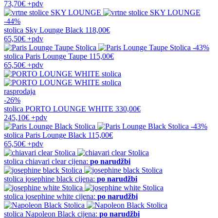
73,70€
+pdv
-44%
stolica
Sky Lounge Black
118,00€
65,50€
+pdv
-43%
stolica
Paris Lounge Taupe
115,00€
65,50€
+pdv
rasprodaja
-26%
stolica
PORTO LOUNGE WHITE
330,00€
245,10€
+pdv
-43%
stolica
Paris Lounge Black
115,00€
65,50€
+pdv
stolica
chiavari clear
cijena:
po narudžbi
stolica
josephine black
cijena:
po narudžbi
stolica
josephine white
cijena:
po narudžbi
stolica
Napoleon Black
cijena:
po narudžbi