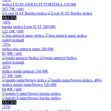
stolica
LEON ANRACIT/TORTORA
250,00€
105,70€
+pdv
AKCIJA
-56%
barska stolica
Leon H AT
280,00€
122,10€
+pdv
zadnji komadi
-55%
stolica
goa antracit natur
180,00€
81,90€
+pdv
zadnji komadi
-62%
stolica
ronda antracit
150,00€
57,30€
+pdv
-46%
stolica
nando natur/brown
120,00€
64,80€
+pdv
AKCIJA
-35%