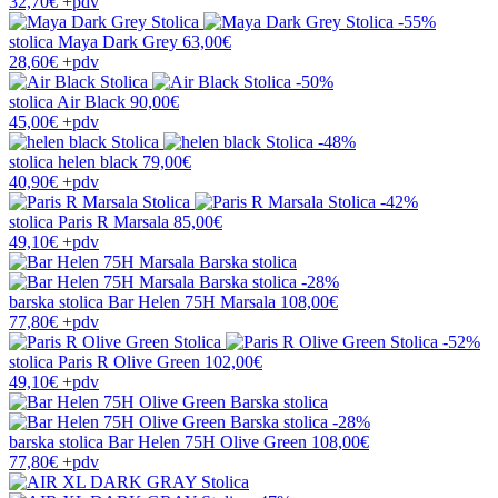
32,70€
+pdv
-55%
stolica
Maya Dark Grey
63,00€
28,60€
+pdv
-50%
stolica
Air Black
90,00€
45,00€
+pdv
-48%
stolica
helen black
79,00€
40,90€
+pdv
-42%
stolica
Paris R Marsala
85,00€
49,10€
+pdv
-28%
barska stolica
Bar Helen 75H Marsala
108,00€
77,80€
+pdv
-52%
stolica
Paris R Olive Green
102,00€
49,10€
+pdv
-28%
barska stolica
Bar Helen 75H Olive Green
108,00€
77,80€
+pdv