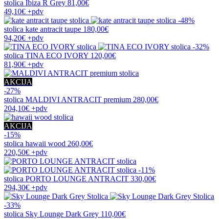
stolica
Ibiza R Grey
81,00€
49,10€
+pdv
-48%
stolica
kate antracit taupe
180,00€
94,20€
+pdv
-32%
stolica
TINA ECO IVORY
120,00€
81,90€
+pdv
AKCIJA
-27%
stolica
MALDIVI ANTRACIT premium
280,00€
204,10€
+pdv
AKCIJA
-15%
stolica
hawaii wood
260,00€
220,50€
+pdv
-11%
stolica
PORTO LOUNGE ANTRACIT
330,00€
294,30€
+pdv
-33%
stolica
Sky Lounge Dark Grey
110,00€