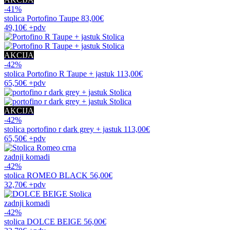
-41%
stolica
Portofino Taupe
83,00€
49,10€
+pdv
AKCIJA
-42%
stolica
Portofino R Taupe + jastuk
113,00€
65,50€
+pdv
AKCIJA
-42%
stolica
portofino r dark grey + jastuk
113,00€
65,50€
+pdv
zadnji komadi
-42%
stolica
ROMEO BLACK
56,00€
32,70€
+pdv
zadnji komadi
-42%
stolica
DOLCE BEIGE
56,00€