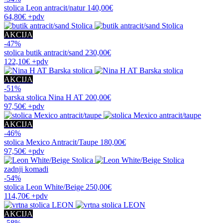
stolica
Leon antracit/natur
140,00€
64,80€
+pdv
AKCIJA
-47%
stolica
butik antracit/sand
230,00€
122,10€
+pdv
AKCIJA
-51%
barska stolica
Nina H AT
200,00€
97,50€
+pdv
AKCIJA
-46%
stolica
Mexico Antracit/Taupe
180,00€
97,50€
+pdv
zadnji komadi
-54%
stolica
Leon White/Beige
250,00€
114,70€
+pdv
AKCIJA
-58%