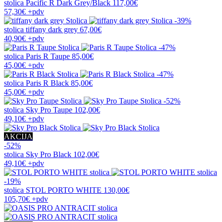
stolica
Pacific R Dark Grey/Black
117,00€
57,30€
+pdv
-39%
stolica
tiffany dark grey
67,00€
40,90€
+pdv
-47%
stolica
Paris R Taupe
85,00€
45,00€
+pdv
-47%
stolica
Paris R Black
85,00€
45,00€
+pdv
-52%
stolica
Sky Pro Taupe
102,00€
49,10€
+pdv
AKCIJA
-52%
stolica
Sky Pro Black
102,00€
49,10€
+pdv
-19%
stolica
STOL PORTO WHITE
130,00€
105,70€
+pdv