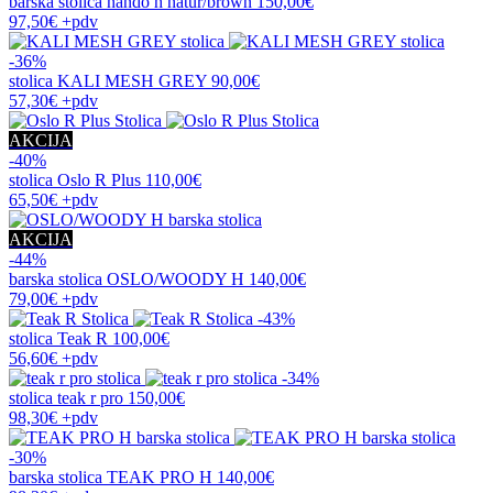
barska stolica
nando h natur/brown
150,00€
97,50€
+pdv
-36%
stolica
KALI MESH GREY
90,00€
57,30€
+pdv
AKCIJA
-40%
stolica
Oslo R Plus
110,00€
65,50€
+pdv
AKCIJA
-44%
barska stolica
OSLO/WOODY H
140,00€
79,00€
+pdv
-43%
stolica
Teak R
100,00€
56,60€
+pdv
-34%
stolica
teak r pro
150,00€
98,30€
+pdv
-30%
barska stolica
TEAK PRO H
140,00€