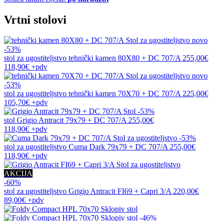
Vrtni stolovi
novo
-53%
stol za ugostiteljstvo
tehnički kamen 80X80 + DC 707/A
255,00€
118,90€
+pdv
novo
-53%
stol za ugostiteljstvo
tehnički kamen 70X70 + DC 707/A
225,00€
105,70€
+pdv
-53%
stol
Grigio Antracit 79x79 + DC 707/A
255,00€
118,90€
+pdv
-53%
stol za ugostiteljstvo
Cuma Dark 79x79 + DC 707/A
255,00€
118,90€
+pdv
AKCIJA
-60%
stol za ugostiteljstvo
Grigio Antracit FI69 + Capri 3/A
220,00€
89,00€
+pdv
-46%