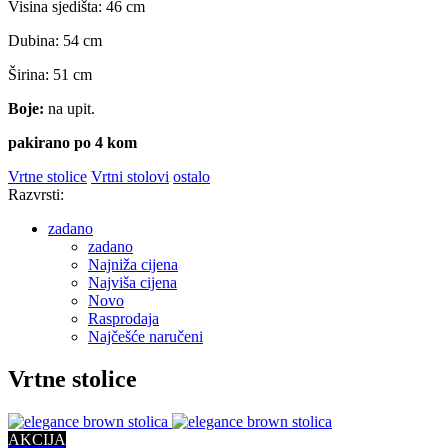
Visina sjedišta: 46 cm
Dubina: 54 cm
Širina: 51 cm
Boje:
na upit.
pakirano po 4 kom
Vrtne stolice
Vrtni stolovi
ostalo
Razvrsti:
zadano
zadano
Najniža cijena
Najviša cijena
Novo
Rasprodaja
Najčešće naručeni
Vrtne stolice
AKCIJA