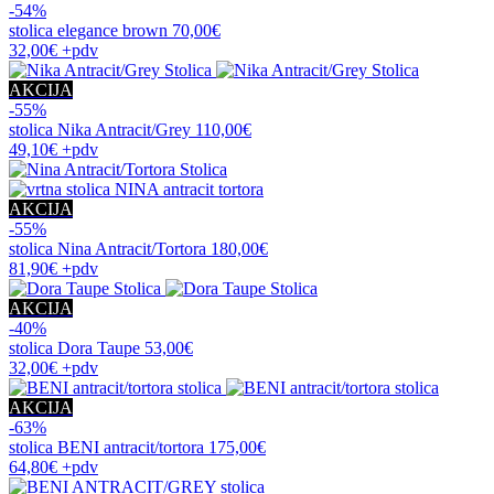
-54%
stolica
elegance brown
70,00€
32,00€
+pdv
AKCIJA
-55%
stolica
Nika Antracit/Grey
110,00€
49,10€
+pdv
AKCIJA
-55%
stolica
Nina Antracit/Tortora
180,00€
81,90€
+pdv
AKCIJA
-40%
stolica
Dora Taupe
53,00€
32,00€
+pdv
AKCIJA
-63%
stolica
BENI antracit/tortora
175,00€
64,80€
+pdv