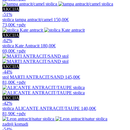
AKCIJA
-51%
stolica
tampa antracit/camel
150,00€
73,00€
+pdv
AKCIJA
-62%
stolica
Kate Antracit
180,00€
69,00€
+pdv
AKCIJA
-44%
stol
MARTI ANTRACIT/SAND
145,00€
81,00€
+pdv
AKCIJA
-42%
stolica
ALICANTE ANTRACIT/TAUPE
140,00€
81,90€
+pdv
zadnji komadi
-54%