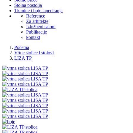
Stolna postolja
Tkanine i boje tapeciranja
Reference
Za arhitekte
Izložbeni saloni
Publikacije
kontakt
Početna
Vrtne stolice i stolovi
LIZA TP