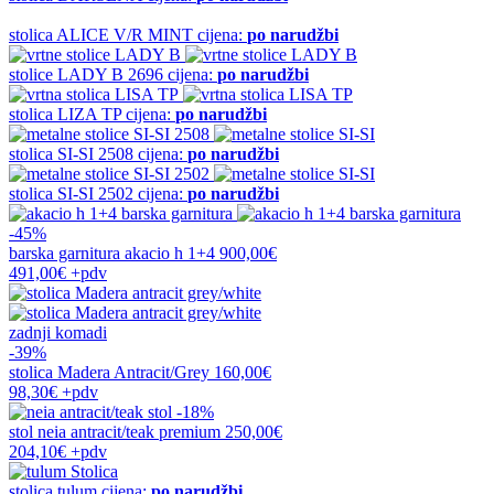
stolica
ALICE V/R MINT
cijena:
po narudžbi
stolice
LADY B 2696
cijena:
po narudžbi
stolica
LIZA TP
cijena:
po narudžbi
stolica
SI-SI 2508
cijena:
po narudžbi
stolica
SI-SI 2502
cijena:
po narudžbi
-45%
barska garnitura
akacio h 1+4
900,00€
491,00€
+pdv
zadnji komadi
-39%
stolica
Madera Antracit/Grey
160,00€
98,30€
+pdv
-18%
stol
neia antracit/teak premium
250,00€
204,10€
+pdv
stolica
tulum
cijena:
po narudžbi