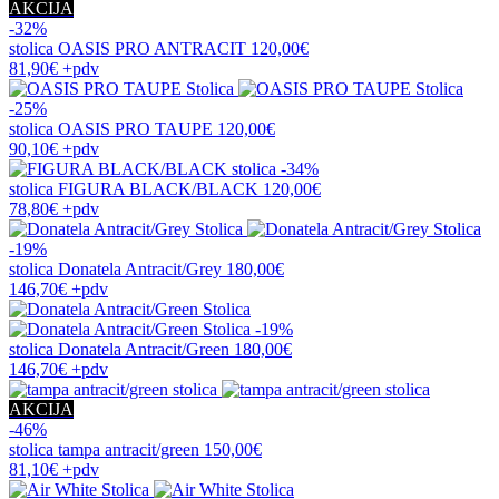
AKCIJA
-32%
stolica
OASIS PRO ANTRACIT
120,00€
81,90€
+pdv
-25%
stolica
OASIS PRO TAUPE
120,00€
90,10€
+pdv
-34%
stolica
FIGURA BLACK/BLACK
120,00€
78,80€
+pdv
-19%
stolica
Donatela Antracit/Grey
180,00€
146,70€
+pdv
-19%
stolica
Donatela Antracit/Green
180,00€
146,70€
+pdv
AKCIJA
-46%
stolica
tampa antracit/green
150,00€
81,10€
+pdv