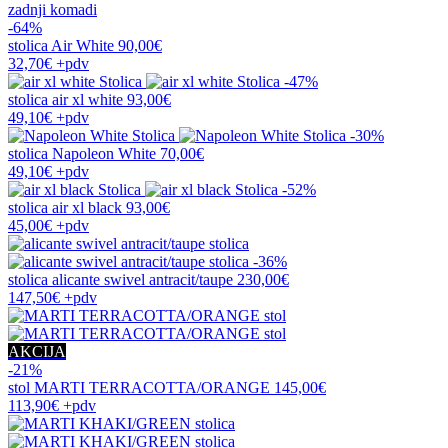
zadnji komadi
-64%
stolica
Air White
90,00€
32,70€
+pdv
-47%
stolica
air xl white
93,00€
49,10€
+pdv
-30%
stolica
Napoleon White
70,00€
49,10€
+pdv
-52%
stolica
air xl black
93,00€
45,00€
+pdv
-36%
stolica
alicante swivel antracit/taupe
230,00€
147,50€
+pdv
AKCIJA
-21%
stol
MARTI TERRACOTTA/ORANGE
145,00€
113,90€
+pdv