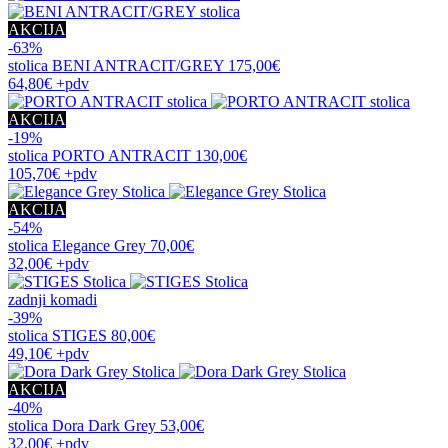
AKCIJA
-63%
stolica
BENI ANTRACIT/GREY
175,00€
64,80€
+pdv
AKCIJA
-19%
stolica
PORTO ANTRACIT
130,00€
105,70€
+pdv
AKCIJA
-54%
stolica
Elegance Grey
70,00€
32,00€
+pdv
zadnji komadi
-39%
stolica
STIGES
80,00€
49,10€
+pdv
AKCIJA
-40%
stolica
Dora Dark Grey
53,00€
32,00€
+pdv