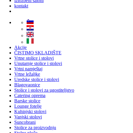
Izložbeni saloni
kontakt
Akcije
ČISTIMO SKLADIŠTE
Vrtne stolice i stolovi
Unutarnje stolice i stolovi
Vrtni namještaj
Vrtne ležaljke
Uredske stolice i stolovi
Blagovaonice
Stolice i stolovi za ugostiteljstvo
Catering oprema
Barske stolice
Lounge fotelje
Kuhinjski stolovi
Vanjski stolovi
Suncobrani
Stolice za proizvodnju
Stolne ploče