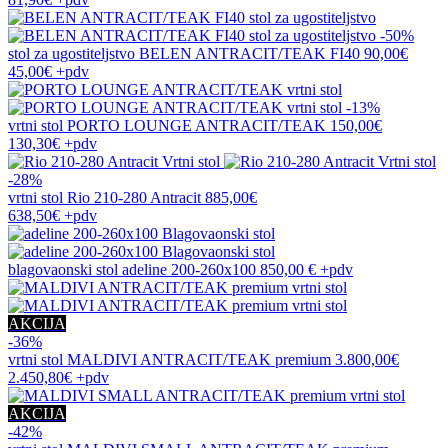
-50%
stol za ugostiteljstvo
BELEN ANTRACIT/TEAK FI40
90,00€
45,00€
+pdv
-13%
vrtni stol
PORTO LOUNGE ANTRACIT/TEAK
150,00€
130,30€
+pdv
-28%
vrtni stol
Rio 210-280 Antracit
885,00€
638,50€
+pdv
blagovaonski stol
adeline 200-260x100
850,00 €
+pdv
AKCIJA
-36%
vrtni stol
MALDIVI ANTRACIT/TEAK premium
3.800,00€
2.450,80€
+pdv
AKCIJA
-42%