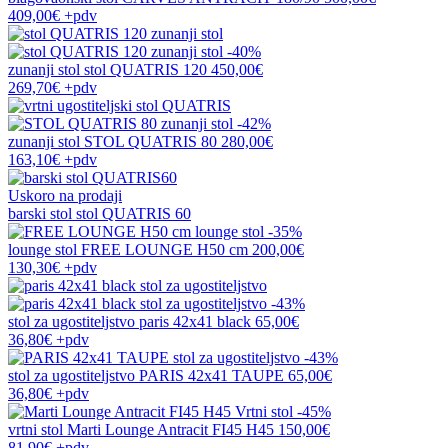
409,00€
+pdv
-40%
zunanji stol
stol QUATRIS 120
450,00€
269,70€
+pdv
-42%
zunanji stol
STOL QUATRIS 80
280,00€
163,10€
+pdv
Uskoro na prodaji
barski stol
stol QUATRIS 60
-35%
lounge stol
FREE LOUNGE H50 cm
200,00€
130,30€
+pdv
-43%
stol za ugostiteljstvo
paris 42x41 black
65,00€
36,80€
+pdv
-43%
stol za ugostiteljstvo
PARIS 42x41 TAUPE
65,00€
36,80€
+pdv
-45%
vrtni stol
Marti Lounge Antracit FI45 H45
150,00€
81,90€
+pdv