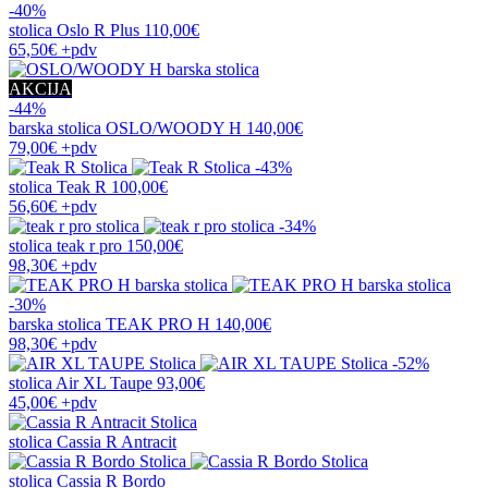
-40%
stolica
Oslo R Plus
110,00€
65,50€
+pdv
AKCIJA
-44%
barska stolica
OSLO/WOODY H
140,00€
79,00€
+pdv
-43%
stolica
Teak R
100,00€
56,60€
+pdv
-34%
stolica
teak r pro
150,00€
98,30€
+pdv
-30%
barska stolica
TEAK PRO H
140,00€
98,30€
+pdv
-52%
stolica
Air XL Taupe
93,00€
45,00€
+pdv
stolica
Cassia R Antracit
stolica
Cassia R Bordo