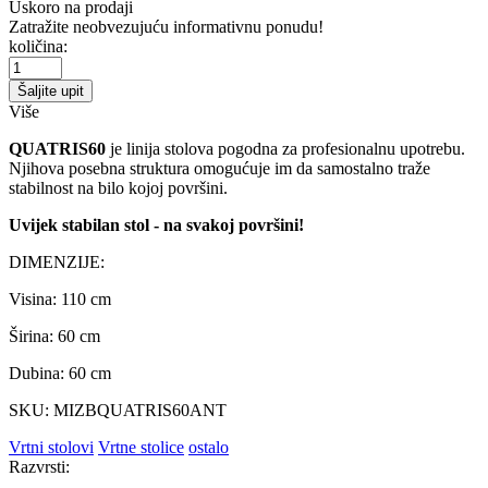
Uskoro na prodaji
Zatražite neobvezujuću informativnu ponudu!
količina:
Šaljite upit
Više
QUATRIS60
je linija stolova pogodna za profesionalnu upotrebu.
Njihova posebna struktura omogućuje im da samostalno traže
stabilnost na bilo kojoj površini.
Uvijek stabilan stol - na svakoj površini!
DIMENZIJE:
Visina: 110 cm
Širina: 60 cm
Dubina: 60 cm
SKU: MIZBQUATRIS60ANT
Vrtni stolovi
Vrtne stolice
ostalo
Razvrsti: