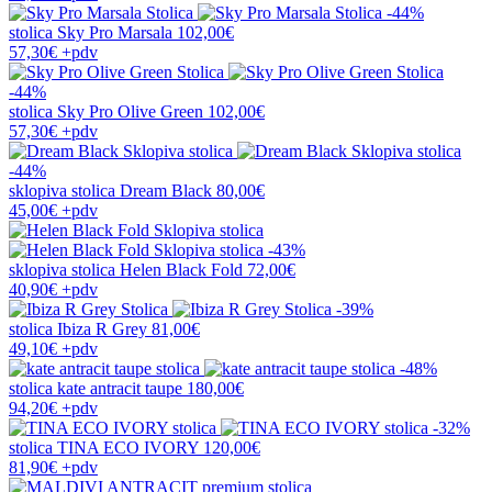
-44%
stolica
Sky Pro Marsala
102,00€
57,30€
+pdv
-44%
stolica
Sky Pro Olive Green
102,00€
57,30€
+pdv
-44%
sklopiva stolica
Dream Black
80,00€
45,00€
+pdv
-43%
sklopiva stolica
Helen Black Fold
72,00€
40,90€
+pdv
-39%
stolica
Ibiza R Grey
81,00€
49,10€
+pdv
-48%
stolica
kate antracit taupe
180,00€
94,20€
+pdv
-32%
stolica
TINA ECO IVORY
120,00€
81,90€
+pdv