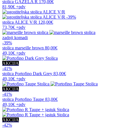
stolica
GAZELA R
170,00€
81,90€
+pdv
-39%
stolica
ALICE V/R
120,00€
73,70€
+pdv
zadnji komadi
-39%
stolica
marseille brown
80,00€
49,10€
+pdv
AKCIJA
-41%
stolica
Portofino Dark Grey
83,00€
49,10€
+pdv
AKCIJA
-41%
stolica
Portofino Taupe
83,00€
49,10€
+pdv
AKCIJA
-42%