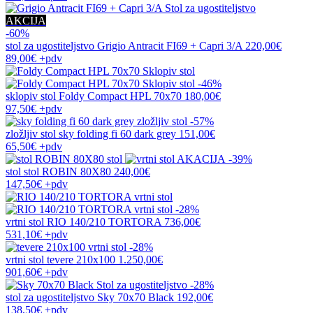
AKCIJA
-60%
stol za ugostiteljstvo
Grigio Antracit FI69 + Capri 3/A
220,00€
89,00€
+pdv
-46%
sklopiv stol
Foldy Compact HPL 70x70
180,00€
97,50€
+pdv
-57%
zložljiv stol
sky folding fi 60 dark grey
151,00€
65,50€
+pdv
-39%
stol
stol ROBIN 80X80
240,00€
147,50€
+pdv
-28%
vrtni stol
RIO 140/210 TORTORA
736,00€
531,10€
+pdv
-28%
vrtni stol
tevere 210x100
1.250,00€
901,60€
+pdv
-28%
stol za ugostiteljstvo
Sky 70x70 Black
192,00€
138,50€
+pdv