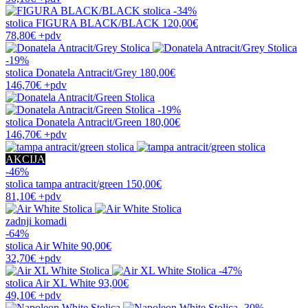
-34%
stolica
FIGURA BLACK/BLACK
120,00€
78,80€
+pdv
-19%
stolica
Donatela Antracit/Grey
180,00€
146,70€
+pdv
-19%
stolica
Donatela Antracit/Green
180,00€
146,70€
+pdv
AKCIJA
-46%
stolica
tampa antracit/green
150,00€
81,10€
+pdv
zadnji komadi
-64%
stolica
Air White
90,00€
32,70€
+pdv
-47%
stolica
Air XL White
93,00€
49,10€
+pdv
-30%