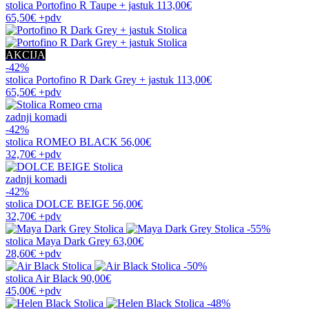
stolica
Portofino R Taupe + jastuk
113,00€
65,50€
+pdv
AKCIJA
-42%
stolica
Portofino R Dark Grey + jastuk
113,00€
65,50€
+pdv
zadnji komadi
-42%
stolica
ROMEO BLACK
56,00€
32,70€
+pdv
zadnji komadi
-42%
stolica
DOLCE BEIGE
56,00€
32,70€
+pdv
-55%
stolica
Maya Dark Grey
63,00€
28,60€
+pdv
-50%
stolica
Air Black
90,00€
45,00€
+pdv
-48%