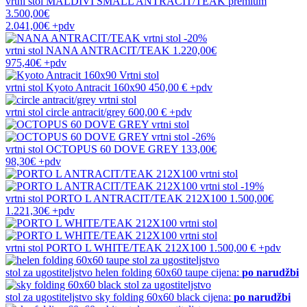
vrtni stol
MALDIVI SMALL ANTRACIT/TEAK premium
3.500,00€
2.041,00€
+pdv
-20%
vrtni stol
NANA ANTRACIT/TEAK
1.220,00€
975,40€
+pdv
vrtni stol
Kyoto Antracit 160x90
450,00 €
+pdv
vrtni stol
circle antracit/grey
600,00 €
+pdv
-26%
vrtni stol
OCTOPUS 60 DOVE GREY
133,00€
98,30€
+pdv
-19%
vrtni stol
PORTO L ANTRACIT/TEAK 212X100
1.500,00€
1.221,30€
+pdv
vrtni stol
PORTO L WHITE/TEAK 212X100
1.500,00 €
+pdv
stol za ugostiteljstvo
helen folding 60x60 taupe
cijena:
po narudžbi
stol za ugostiteljstvo
sky folding 60x60 black
cijena:
po narudžbi