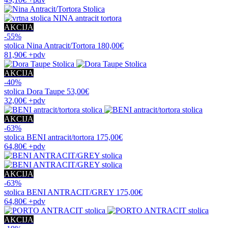
AKCIJA
-55%
stolica
Nina Antracit/Tortora
180,00€
81,90€
+pdv
AKCIJA
-40%
stolica
Dora Taupe
53,00€
32,00€
+pdv
AKCIJA
-63%
stolica
BENI antracit/tortora
175,00€
64,80€
+pdv
AKCIJA
-63%
stolica
BENI ANTRACIT/GREY
175,00€
64,80€
+pdv
AKCIJA