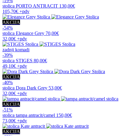
-19%
stolica
PORTO ANTRACIT
130,00€
105,70€
+pdv
AKCIJA
-54%
stolica
Elegance Grey
70,00€
32,00€
+pdv
zadnji komadi
-39%
stolica
STIGES
80,00€
49,10€
+pdv
AKCIJA
-40%
stolica
Dora Dark Grey
53,00€
32,00€
+pdv
AKCIJA
-51%
stolica
tampa antracit/camel
150,00€
73,00€
+pdv
AKCIJA