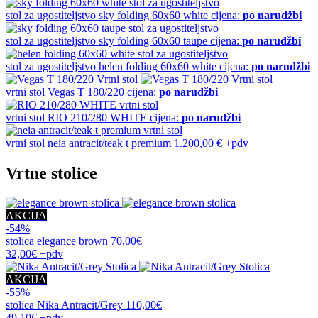
stol za ugostiteljstvo
sky folding 60x60 white
cijena:
po narudžbi
stol za ugostiteljstvo
sky folding 60x60 taupe
cijena:
po narudžbi
stol za ugostiteljstvo
helen folding 60x60 white
cijena:
po narudžbi
vrtni stol
Vegas T 180/220
cijena:
po narudžbi
vrtni stol
RIO 210/280 WHITE
cijena:
po narudžbi
vrtni stol
neia antracit/teak t premium
1.200,00 €
+pdv
Vrtne stolice
AKCIJA
-54%
stolica
elegance brown
70,00€
32,00€
+pdv
AKCIJA
-55%
stolica
Nika Antracit/Grey
110,00€
49,10€
+pdv