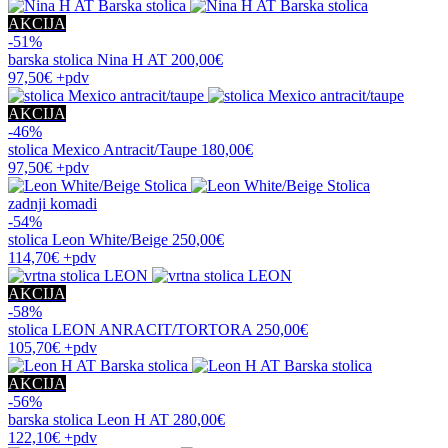
AKCIJA
-51%
barska stolica
Nina H AT
200,00€
97,50€
+pdv
AKCIJA
-46%
stolica
Mexico Antracit/Taupe
180,00€
97,50€
+pdv
zadnji komadi
-54%
stolica
Leon White/Beige
250,00€
114,70€
+pdv
AKCIJA
-58%
stolica
LEON ANRACIT/TORTORA
250,00€
105,70€
+pdv
AKCIJA
-56%
barska stolica
Leon H AT
280,00€
122,10€
+pdv