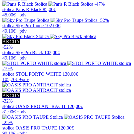
-47%
stolica
Paris R Black
85,00€
45,00€
+pdv
-52%
stolica
Sky Pro Taupe
102,00€
49,10€
+pdv
AKCIJA
-52%
stolica
Sky Pro Black
102,00€
49,10€
+pdv
-19%
stolica
STOL PORTO WHITE
130,00€
105,70€
+pdv
AKCIJA
-32%
stolica
OASIS PRO ANTRACIT
120,00€
81,90€
+pdv
-25%
stolica
OASIS PRO TAUPE
120,00€
90,10€
+pdv