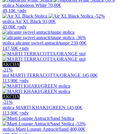
stolica
Napoleon White
70,00€
49,10€
+pdv
-52%
stolica
Air XL Black
93,00€
45,00€
+pdv
-36%
stolica
alicante swivel antracit/taupe
230,00€
147,50€
+pdv
AKCIJA
-21%
stol
MARTI TERRACOTTA/ORANGE
145,00€
113,90€
+pdv
AKCIJA
-21%
stolica
MARTI KHAKI/GREEN
145,00€
113,90€
+pdv
-53%
stolica
Marti Lounge Antracit/Sand
400,00€