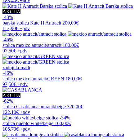
188,40€
+pdv
AKCIJA
-43%
barska stolica
Kate H Antracit
200,00€
113,90€
+pdv
-46%
stolica
mexico antracit/antracit
180,00€
97,50€
+pdv
zadnji komadi
-46%
stolica
mexico antracit/GREEN
180,00€
97,50€
+pdv
AKCIJA
-62%
stolica
Casablanca antracit/beige
320,00€
122,10€
+pdv
-34%
stolica
pueblo white/beige
160,00€
105,70€
+pdv