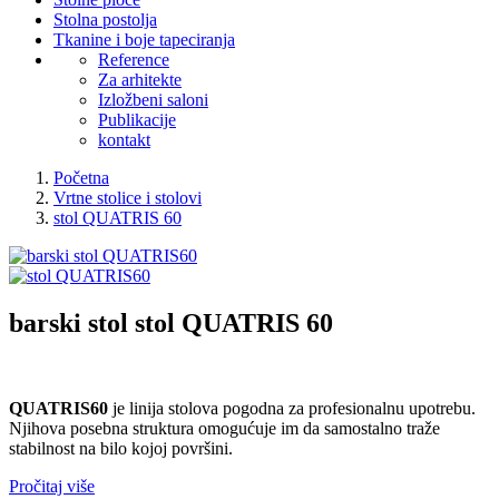
Stolna postolja
Tkanine i boje tapeciranja
Reference
Za arhitekte
Izložbeni saloni
Publikacije
kontakt
Početna
Vrtne stolice i stolovi
stol QUATRIS 60
barski stol
stol QUATRIS 60
QUATRIS60
je linija stolova pogodna za profesionalnu upotrebu.
Njihova posebna struktura omogućuje im da samostalno traže
stabilnost na bilo kojoj površini.
Pročitaj više