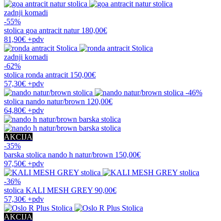
zadnji komadi
-55%
stolica
goa antracit natur
180,00€
81,90€
+pdv
zadnji komadi
-62%
stolica
ronda antracit
150,00€
57,30€
+pdv
-46%
stolica
nando natur/brown
120,00€
64,80€
+pdv
AKCIJA
-35%
barska stolica
nando h natur/brown
150,00€
97,50€
+pdv
-36%
stolica
KALI MESH GREY
90,00€
57,30€
+pdv
AKCIJA