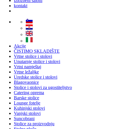
Izložbeni saloni
kontakt
Akcije
ČISTIMO SKLADIŠTE
Vrtne stolice i stolovi
Unutarnje stolice i stolovi
Vrtni namještaj
Vrtne ležaljke
Uredske stolice i stolovi
Blagovaonice
Stolice i stolovi za ugostiteljstvo
Catering oprema
Barske stolice
Lounge fotelje
Kuhinjski stolovi
Vanjski stolovi
Suncobrani
Stolice za proizvodnju
Stolne ploče