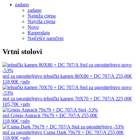
zadano
zadano
Najniža cijena
Najviša cijena
Novo
Rasprodaja
Najčešće naručeni
Vrtni stolovi
novo
-53%
stol za ugostiteljstvo
tehnički kamen 80X80 + DC 707/A
255,00€
118,90€
+pdv
novo
-53%
stol za ugostiteljstvo
tehnički kamen 70X70 + DC 707/A
225,00€
105,70€
+pdv
-53%
stol
Grigio Antracit 79x79 + DC 707/A
255,00€
118,90€
+pdv
-53%
stol za ugostiteljstvo
Cuma Dark 79x79 + DC 707/A
255,00€
118,90€
+pdv