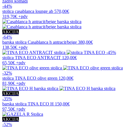
zadnji komadi
-44%
stolica
casablanca lounge ab
570,00€
319,70€
+pdv
AKCIJA
-64%
barska stolica
Casablanca h antracit/beige
380,00€
138,50€
+pdv
-45%
stolica
TINA ECO ANTRACIT
120,00€
65,50€
+pdv
-32%
stolica
TINA ECO olive green
120,00€
81,90€
+pdv
AKCIJA
-35%
barska stolica
TINA ECO H
150,00€
97,50€
+pdv
AKCIJA
-52%