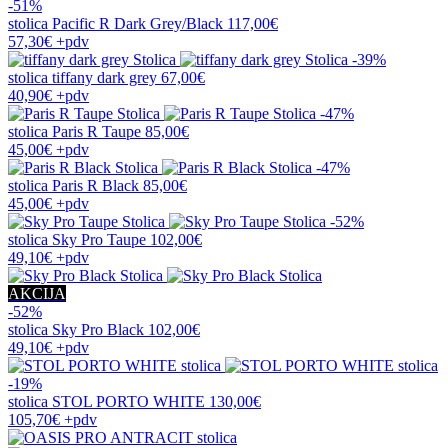
-51%
stolica
Pacific R Dark Grey/Black
117,00€
57,30€
+pdv
-39%
stolica
tiffany dark grey
67,00€
40,90€
+pdv
-47%
stolica
Paris R Taupe
85,00€
45,00€
+pdv
-47%
stolica
Paris R Black
85,00€
45,00€
+pdv
-52%
stolica
Sky Pro Taupe
102,00€
49,10€
+pdv
AKCIJA
-52%
stolica
Sky Pro Black
102,00€
49,10€
+pdv
-19%
stolica
STOL PORTO WHITE
130,00€
105,70€
+pdv