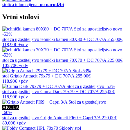
stolica
tulum
cijena:
po narudžbi
Vrtni stolovi
novo
-53%
stol za ugostiteljstvo
tehnički kamen 80X80 + DC 707/A
255,00€
118,90€
+pdv
novo
-53%
stol za ugostiteljstvo
tehnički kamen 70X70 + DC 707/A
225,00€
105,70€
+pdv
-53%
stol
Grigio Antracit 79x79 + DC 707/A
255,00€
118,90€
+pdv
-53%
stol za ugostiteljstvo
Cuma Dark 79x79 + DC 707/A
255,00€
118,90€
+pdv
AKCIJA
-60%
stol za ugostiteljstvo
Grigio Antracit FI69 + Capri 3/A
220,00€
89,00€
+pdv