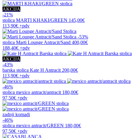
AKCIJA
-21%
stolica
MARTI KHAKI/GREEN
145,00€
113,90€
+pdv
-53%
stolica
Marti Lounge Antracit/Sand
400,00€
188,40€
+pdv
AKCIJA
-43%
barska stolica
Kate H Antracit
200,00€
113,90€
+pdv
-46%
stolica
mexico antracit/antracit
180,00€
97,50€
+pdv
zadnji komadi
-46%
stolica
mexico antracit/GREEN
180,00€
97,50€
+pdv