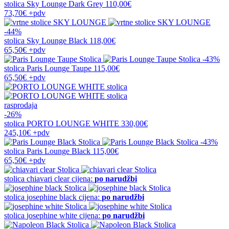
stolica
Sky Lounge Dark Grey
110,00€
73,70€
+pdv
-44%
stolica
Sky Lounge Black
118,00€
65,50€
+pdv
-43%
stolica
Paris Lounge Taupe
115,00€
65,50€
+pdv
rasprodaja
-26%
stolica
PORTO LOUNGE WHITE
330,00€
245,10€
+pdv
-43%
stolica
Paris Lounge Black
115,00€
65,50€
+pdv
stolica
chiavari clear
cijena:
po narudžbi
stolica
josephine black
cijena:
po narudžbi
stolica
josephine white
cijena:
po narudžbi