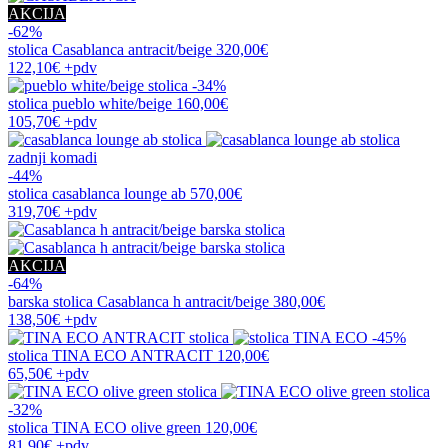
AKCIJA
-62%
stolica
Casablanca antracit/beige
320,00€
122,10€
+pdv
-34%
stolica
pueblo white/beige
160,00€
105,70€
+pdv
zadnji komadi
-44%
stolica
casablanca lounge ab
570,00€
319,70€
+pdv
AKCIJA
-64%
barska stolica
Casablanca h antracit/beige
380,00€
138,50€
+pdv
-45%
stolica
TINA ECO ANTRACIT
120,00€
65,50€
+pdv
-32%
stolica
TINA ECO olive green
120,00€
81,90€
+pdv