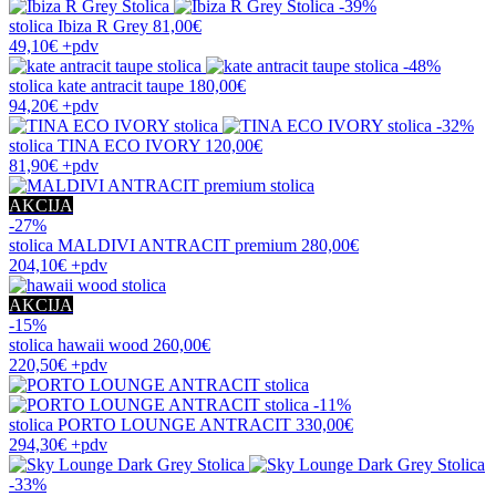
-39%
stolica
Ibiza R Grey
81,00€
49,10€
+pdv
-48%
stolica
kate antracit taupe
180,00€
94,20€
+pdv
-32%
stolica
TINA ECO IVORY
120,00€
81,90€
+pdv
AKCIJA
-27%
stolica
MALDIVI ANTRACIT premium
280,00€
204,10€
+pdv
AKCIJA
-15%
stolica
hawaii wood
260,00€
220,50€
+pdv
-11%
stolica
PORTO LOUNGE ANTRACIT
330,00€
294,30€
+pdv
-33%