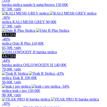
-35%
barska stolica
nando h natur/brown
150,00€
97,50€
+pdv
-36%
stolica
KALI MESH GREY
90,00€
57,30€
+pdv
AKCIJA
-40%
stolica
Oslo R Plus
110,00€
65,50€
+pdv
AKCIJA
-44%
barska stolica
OSLO/WOODY H
140,00€
79,00€
+pdv
-43%
stolica
Teak R
100,00€
56,60€
+pdv
-34%
stolica
teak r pro
150,00€
98,30€
+pdv
-30%