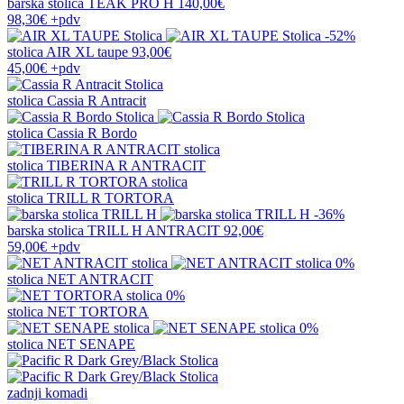
barska stolica
TEAK PRO H
140,00€
98,30€
+pdv
-52%
stolica
AIR XL taupe
93,00€
45,00€
+pdv
stolica
Cassia R Antracit
stolica
Cassia R Bordo
stolica
TIBERINA R ANTRACIT
stolica
TRILL R TORTORA
-36%
barska stolica
TRILL H ANTRACIT
92,00€
59,00€
+pdv
0%
stolica
NET ANTRACIT
0%
stolica
NET TORTORA
0%
stolica
NET SENAPE
zadnji komadi