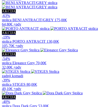
AKCIJA
-63%
stolica
BENI ANTRACIT/GREY
175,00€
64,80€
+pdv
AKCIJA
-19%
stolica
PORTO ANTRACIT
130,00€
105,70€
+pdv
AKCIJA
-54%
stolica
Elegance Grey
70,00€
32,00€
+pdv
zadnji komadi
-39%
stolica
STIGES
80,00€
49,10€
+pdv
AKCIJA
-40%
stolica
Dora Dark Grey
53,00€