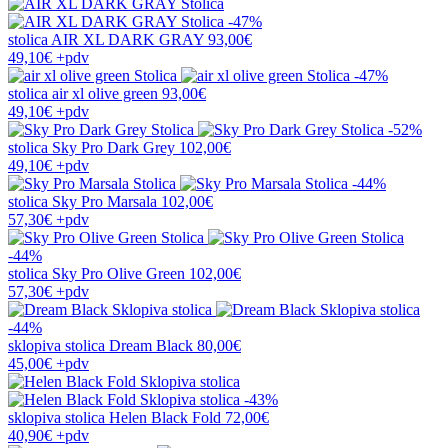
-47%
stolica
AIR XL DARK GRAY
93,00€
49,10€
+pdv
-47%
stolica
air xl olive green
93,00€
49,10€
+pdv
-52%
stolica
Sky Pro Dark Grey
102,00€
49,10€
+pdv
-44%
stolica
Sky Pro Marsala
102,00€
57,30€
+pdv
-44%
stolica
Sky Pro Olive Green
102,00€
57,30€
+pdv
-44%
sklopiva stolica
Dream Black
80,00€
45,00€
+pdv
-43%
sklopiva stolica
Helen Black Fold
72,00€
40,90€
+pdv