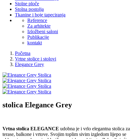
Stolne ploče
Stolna postolja
Tkanine i boje tapeciranja
Reference
Za arhitekte
Izložbeni saloni
Publikacije
kontakt
Početna
Vrtne stolice i stolovi
Elegance Grey
stolica
Elegance Grey
Vrtna stolica ELEGANCE
udobna je i vrlo elegantna stolica za
terase, balkone i vrtove. Svojim toplim sivim izgledom lijepo se