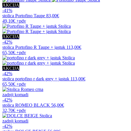
AKCIJA
-41%
stolica
Portofino Taupe
83,00€
49,10€
+pdv
AKCIJA
-42%
stolica
Portofino R Taupe + jastuk
113,00€
65,50€
+pdv
AKCIJA
-42%
stolica
portofino r dark grey + jastuk
113,00€
65,50€
+pdv
zadnji komadi
-42%
stolica
ROMEO BLACK
56,00€
32,70€
+pdv
zadnji komadi
-42%