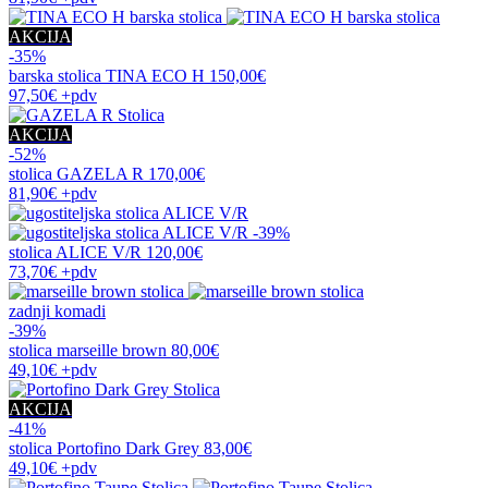
AKCIJA
-35%
barska stolica
TINA ECO H
150,00€
97,50€
+pdv
AKCIJA
-52%
stolica
GAZELA R
170,00€
81,90€
+pdv
-39%
stolica
ALICE V/R
120,00€
73,70€
+pdv
zadnji komadi
-39%
stolica
marseille brown
80,00€
49,10€
+pdv
AKCIJA
-41%
stolica
Portofino Dark Grey
83,00€
49,10€
+pdv