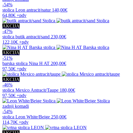
-54%
stolica
Leon antracit/natur
140,00€
64,80€
+pdv
AKCIJA
-47%
stolica
butik antracit/sand
230,00€
122,10€
+pdv
AKCIJA
-51%
barska stolica
Nina H AT
200,00€
97,50€
+pdv
AKCIJA
-46%
stolica
Mexico Antracit/Taupe
180,00€
97,50€
+pdv
zadnji komadi
-54%
stolica
Leon White/Beige
250,00€
114,70€
+pdv
AKCIJA