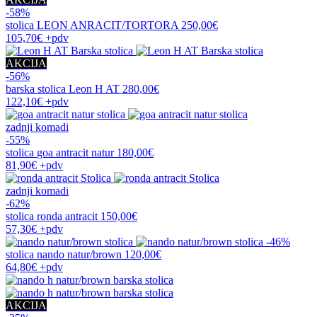
-58%
stolica
LEON ANRACIT/TORTORA
250,00€
105,70€
+pdv
AKCIJA
-56%
barska stolica
Leon H AT
280,00€
122,10€
+pdv
zadnji komadi
-55%
stolica
goa antracit natur
180,00€
81,90€
+pdv
zadnji komadi
-62%
stolica
ronda antracit
150,00€
57,30€
+pdv
-46%
stolica
nando natur/brown
120,00€
64,80€
+pdv
AKCIJA