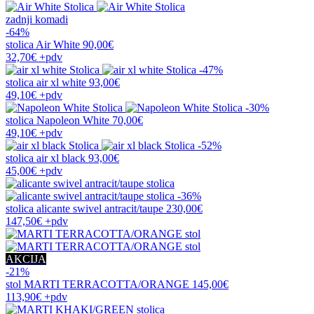
zadnji komadi
-64%
stolica
Air White
90,00€
32,70€
+pdv
-47%
stolica
air xl white
93,00€
49,10€
+pdv
-30%
stolica
Napoleon White
70,00€
49,10€
+pdv
-52%
stolica
air xl black
93,00€
45,00€
+pdv
-36%
stolica
alicante swivel antracit/taupe
230,00€
147,50€
+pdv
AKCIJA
-21%
stol
MARTI TERRACOTTA/ORANGE
145,00€
113,90€
+pdv