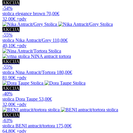
AKCIJA
-54%
stolica
elegance brown
70,00€
32,00€
+pdv
AKCIJA
-55%
stolica
Nika Antracit/Grey
110,00€
49,10€
+pdv
AKCIJA
-55%
stolica
Nina Antracit/Tortora
180,00€
81,90€
+pdv
AKCIJA
-40%
stolica
Dora Taupe
53,00€
32,00€
+pdv
AKCIJA
-63%
stolica
BENI antracit/tortora
175,00€
64,80€
+pdv