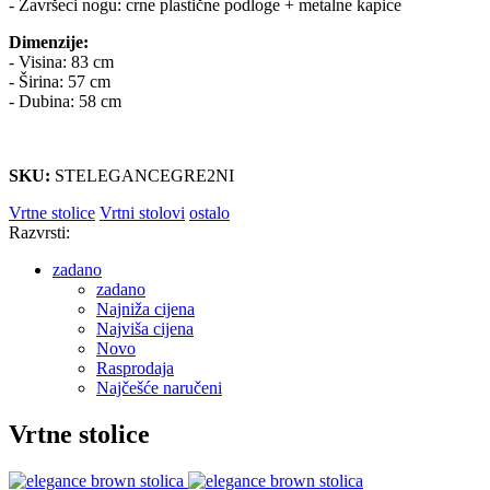
- Završeci nogu: crne plastične podloge + metalne kapice
Dimenzije:
- Visina: 83 cm
- Širina: 57 cm
- Dubina: 58 cm
SKU:
STELEGANCEGRE2NI
Vrtne stolice
Vrtni stolovi
ostalo
Razvrsti:
zadano
zadano
Najniža cijena
Najviša cijena
Novo
Rasprodaja
Najčešće naručeni
Vrtne stolice