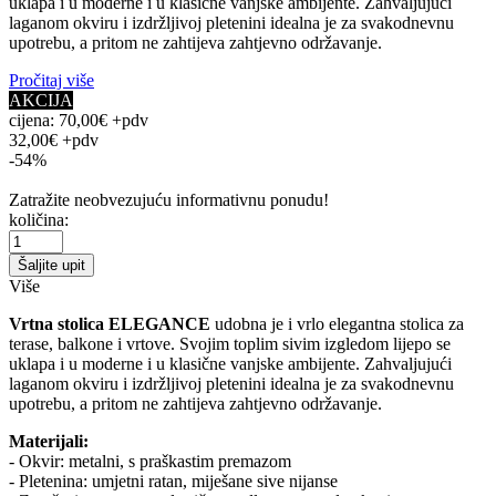
uklapa i u moderne i u klasične vanjske ambijente. Zahvaljujući
laganom okviru i izdržljivoj pletenini idealna je za svakodnevnu
upotrebu, a pritom ne zahtijeva zahtjevno održavanje.
Pročitaj više
AKCIJA
cijena:
70,00€ +pdv
32,00€ +pdv
-54%
Zatražite neobvezujuću informativnu ponudu!
količina:
Šaljite upit
Više
Vrtna stolica ELEGANCE
udobna je i vrlo elegantna stolica za
terase, balkone i vrtove. Svojim toplim sivim izgledom lijepo se
uklapa i u moderne i u klasične vanjske ambijente. Zahvaljujući
laganom okviru i izdržljivoj pletenini idealna je za svakodnevnu
upotrebu, a pritom ne zahtijeva zahtjevno održavanje.
Materijali:
- Okvir: metalni, s praškastim premazom
- Pletenina: umjetni ratan, miješane sive nijanse