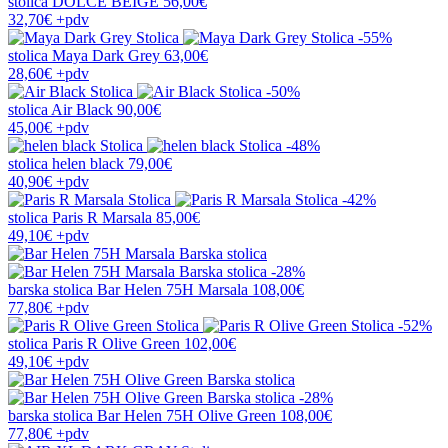
stolica
DOLCE BEIGE
56,00€
32,70€
+pdv
-55%
stolica
Maya Dark Grey
63,00€
28,60€
+pdv
-50%
stolica
Air Black
90,00€
45,00€
+pdv
-48%
stolica
helen black
79,00€
40,90€
+pdv
-42%
stolica
Paris R Marsala
85,00€
49,10€
+pdv
-28%
barska stolica
Bar Helen 75H Marsala
108,00€
77,80€
+pdv
-52%
stolica
Paris R Olive Green
102,00€
49,10€
+pdv
-28%
barska stolica
Bar Helen 75H Olive Green
108,00€
77,80€
+pdv