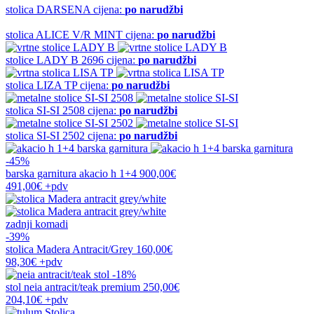
stolica
DARSENA
cijena:
po narudžbi
stolica
ALICE V/R MINT
cijena:
po narudžbi
stolice
LADY B 2696
cijena:
po narudžbi
stolica
LIZA TP
cijena:
po narudžbi
stolica
SI-SI 2508
cijena:
po narudžbi
stolica
SI-SI 2502
cijena:
po narudžbi
-45%
barska garnitura
akacio h 1+4
900,00€
491,00€
+pdv
zadnji komadi
-39%
stolica
Madera Antracit/Grey
160,00€
98,30€
+pdv
-18%
stol
neia antracit/teak premium
250,00€
204,10€
+pdv