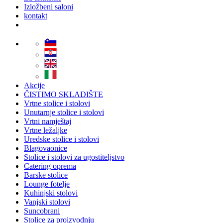
Izložbeni saloni
kontakt
Akcije
ČISTIMO SKLADIŠTE
Vrtne stolice i stolovi
Unutarnje stolice i stolovi
Vrtni namještaj
Vrtne ležaljke
Uredske stolice i stolovi
Blagovaonice
Stolice i stolovi za ugostiteljstvo
Catering oprema
Barske stolice
Lounge fotelje
Kuhinjski stolovi
Vanjski stolovi
Suncobrani
Stolice za proizvodnju