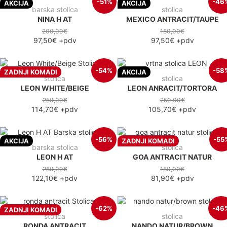
-51%
-46
AKCIJA
AKCIJA
barska stolica
stolica
NINA H AT
MEXICO ANTRACIT/TAUPE
200,00€
180,00€
97,50€
+pdv
97,50€
+pdv
-54%
-58
ZADNJI KOMADI
AKCIJA
stolica
stolica
LEON WHITE/BEIGE
LEON ANRACIT/TORTORA
250,00€
250,00€
114,70€
+pdv
105,70€
+pdv
-56%
-55
AKCIJA
ZADNJI KOMADI
barska stolica
stolica
LEON H AT
GOA ANTRACIT NATUR
280,00€
180,00€
122,10€
+pdv
81,90€
+pdv
-62%
-46
ZADNJI KOMADI
stolica
stolica
RONDA ANTRACIT
NANDO NATUR/BROWN