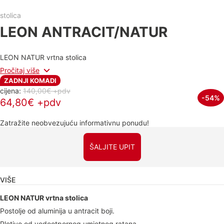
stolica
LEON ANTRACIT/NATUR
LEON NATUR vrtna stolica
Pročitaj više
ZADNJI KOMADI
cijena:
140,00€ +pdv
-54%
64,80€ +pdv
Zatražite neobvezujuću informativnu ponudu!
ŠALJITE UPIT
VIŠE
LEON NATUR vrtna stolica
Postolje od aluminija u antracit boji.
Pletivo od vodootpornog umjetnog ratana.