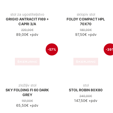
180,00€
97,50€
+pdv
-57%
-39
zložljiv stol
stol
SKY FOLDING FI 60 DARK
STOL ROBIN 80X80
GREY
240,00€
147,50€
+pdv
151,00€
65,50€
+pdv
-28%
-28