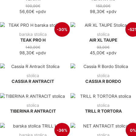
100,00€
150,00€
56,60€
+pdv
98,30€
+pdv
-30%
-52
barska stolica
stolica
TEAK PRO H
AIR XL TAUPE
140,00€
93,00€
98,30€
+pdv
45,00€
+pdv
stolica
stolica
CASSIA R ANTRACIT
CASSIA R BORDO
stolica
stolica
TIBERINA R ANTRACIT
TRILL R TORTORA
-36%
0%
barska stolica
stolica