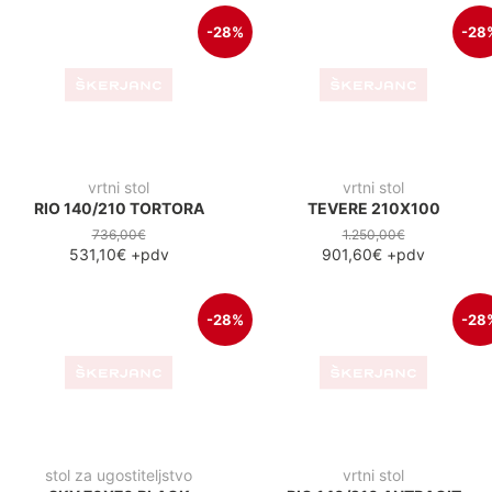
vrtni stol
vrtni stol
RIO 140/210 TORTORA
TEVERE 210X100
736,00€
1.250,00€
531,10€
+pdv
901,60€
+pdv
-28%
-28
stol za ugostiteljstvo
vrtni stol
SKY 70X70 BLACK
RIO 140/210 ANTRACIT
192,00€
736,00€
138,50€
+pdv
531,10€
+pdv
-28%
-19