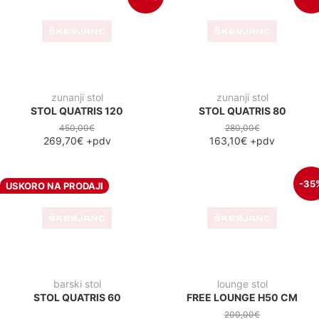
zunanji stol
zunanji stol
STOL QUATRIS 120
STOL QUATRIS 80
450,00€
280,00€
269,70€
+pdv
163,10€
+pdv
-35
USKORO NA PRODAJI
barski stol
lounge stol
STOL QUATRIS 60
FREE LOUNGE H50 CM
200,00€
130,30€
+pdv
-43%
-43