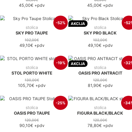
45,00€
+pdv
45,00€
+pdv
-52%
-52
AKCIJA
stolica
stolica
SKY PRO TAUPE
SKY PRO BLACK
102,00€
102,00€
49,10€
+pdv
49,10€
+pdv
-19%
-32
AKCIJA
stolica
stolica
STOL PORTO WHITE
OASIS PRO ANTRACIT
130,00€
120,00€
105,70€
+pdv
81,90€
+pdv
-25%
-34
stolica
stolica
OASIS PRO TAUPE
FIGURA BLACK/BLACK
120,00€
120,00€
90,10€
+pdv
78,80€
+pdv