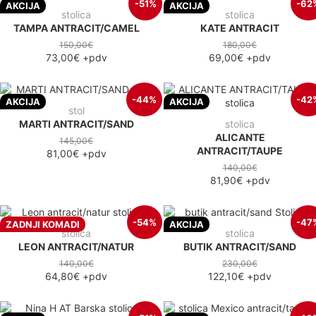
-51%
-62
AKCIJA
AKCIJA
stolica
stolica
TAMPA ANTRACIT/CAMEL
KATE ANTRACIT
150,00€
180,00€
73,00€
+pdv
69,00€
+pdv
-44%
-42
AKCIJA
AKCIJA
stol
MARTI ANTRACIT/SAND
stolica
ALICANTE
145,00€
ANTRACIT/TAUPE
81,00€
+pdv
140,00€
81,90€
+pdv
-54%
-47
ZADNJI KOMADI
AKCIJA
stolica
stolica
LEON ANTRACIT/NATUR
BUTIK ANTRACIT/SAND
140,00€
230,00€
64,80€
+pdv
122,10€
+pdv