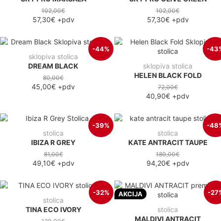
102,00€
102,00€
57,30€
+pdv
57,30€
+pdv
-44%
-43
sklopiva stolica
DREAM BLACK
sklopiva stolica
HELEN BLACK FOLD
80,00€
45,00€
+pdv
72,00€
40,90€
+pdv
-39%
-48
stolica
stolica
IBIZA R GREY
KATE ANTRACIT TAUPE
81,00€
180,00€
49,10€
+pdv
94,20€
+pdv
-32%
-27
AKCIJA
stolica
TINA ECO IVORY
stolica
MALDIVI ANTRACIT