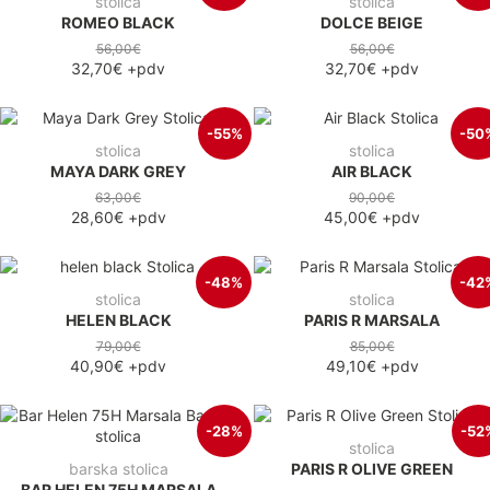
stolica
stolica
ROMEO BLACK
DOLCE BEIGE
56,00€
56,00€
32,70€
+pdv
32,70€
+pdv
-55%
-50
stolica
stolica
MAYA DARK GREY
AIR BLACK
63,00€
90,00€
28,60€
+pdv
45,00€
+pdv
-48%
-42
stolica
stolica
HELEN BLACK
PARIS R MARSALA
79,00€
85,00€
40,90€
+pdv
49,10€
+pdv
-28%
-52
stolica
barska stolica
PARIS R OLIVE GREEN
BAR HELEN 75H MARSALA