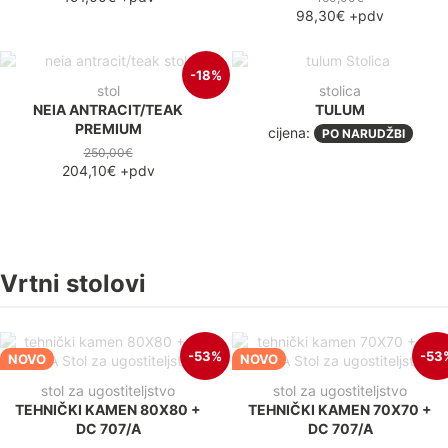
98,30€
+pdv
-18%
stol
stolica
NEIA ANTRACIT/TEAK
TULUM
PREMIUM
cijena:
PO NARUDŽBI
250,00€
204,10€
+pdv
Vrtni stolovi
-53%
-53
NOVO
NOVO
stol za ugostiteljstvo
stol za ugostiteljstvo
TEHNIČKI KAMEN 80X80 +
TEHNIČKI KAMEN 70X70 +
DC 707/A
DC 707/A