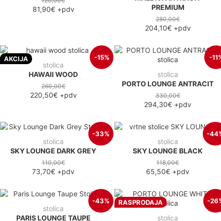
120,00€
PREMIUM
81,90€
+pdv
280,00€
204,10€
+pdv
-15%
-11
AKCIJA
stolica
HAWAII WOOD
stolica
PORTO LOUNGE ANTRACIT
260,00€
220,50€
+pdv
330,00€
294,30€
+pdv
-33%
-44
stolica
stolica
SKY LOUNGE DARK GREY
SKY LOUNGE BLACK
110,00€
118,00€
73,70€
+pdv
65,50€
+pdv
-43%
-26
RASPRODAJA
stolica
PARIS LOUNGE TAUPE
stolica