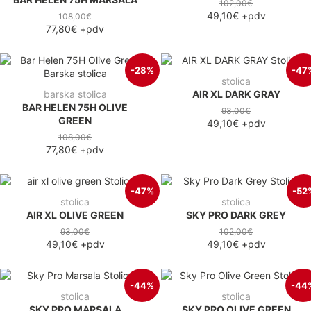
102,00€
49,10€
+pdv
108,00€
77,80€
+pdv
-28%
-47
stolica
barska stolica
AIR XL DARK GRAY
BAR HELEN 75H OLIVE
93,00€
GREEN
49,10€
+pdv
108,00€
77,80€
+pdv
-47%
-52
stolica
stolica
AIR XL OLIVE GREEN
SKY PRO DARK GREY
93,00€
102,00€
49,10€
+pdv
49,10€
+pdv
-44%
-44
stolica
stolica
SKY PRO MARSALA
SKY PRO OLIVE GREEN