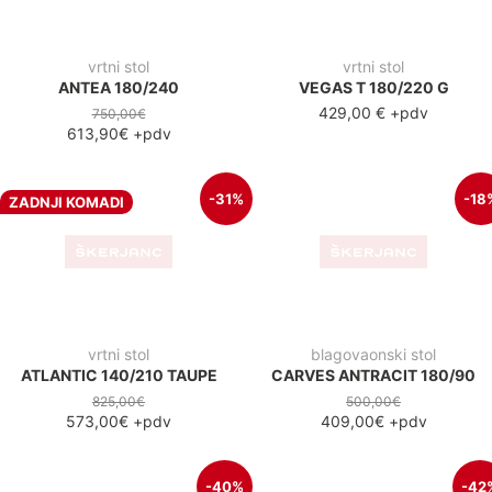
613,90€
+pdv
-31%
-18
ZADNJI KOMADI
vrtni stol
blagovaonski stol
ATLANTIC 140/210 TAUPE
CARVES ANTRACIT 180/90
825,00€
500,00€
573,00€
+pdv
409,00€
+pdv
-40%
-42