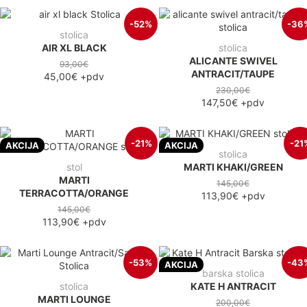
-52%
-36
stolica
AIR XL BLACK
stolica
ALICANTE SWIVEL
93,00€
ANTRACIT/TAUPE
45,00€
+pdv
230,00€
147,50€
+pdv
-21%
-21
AKCIJA
AKCIJA
stolica
stol
MARTI KHAKI/GREEN
MARTI
145,00€
TERRACOTTA/ORANGE
113,90€
+pdv
145,00€
113,90€
+pdv
-53%
-43
AKCIJA
barska stolica
stolica
KATE H ANTRACIT
MARTI LOUNGE
200,00€