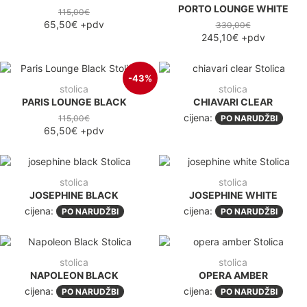
PORTO LOUNGE WHITE
115,00€
65,50€
+pdv
330,00€
245,10€
+pdv
-43%
stolica
stolica
PARIS LOUNGE BLACK
CHIAVARI CLEAR
cijena:
115,00€
PO NARUDŽBI
65,50€
+pdv
stolica
stolica
JOSEPHINE BLACK
JOSEPHINE WHITE
cijena:
cijena:
PO NARUDŽBI
PO NARUDŽBI
stolica
stolica
NAPOLEON BLACK
OPERA AMBER
cijena:
cijena:
PO NARUDŽBI
PO NARUDŽBI