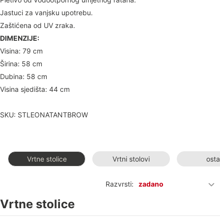
Jastuci za vanjsku upotrebu.
Zaštićena od UV zraka.
DIMENZIJE:
Visina: 79 cm
Širina: 58 cm
Dubina: 58 cm
Visina sjedišta: 44 cm
SKU: STLEONATANTBROW
Vrtne stolice
Vrtni stolovi
osta
Razvrsti:
zadano
Vrtne stolice