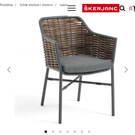
Početna
Vrtne stolice i stolovi
Leon antracit/natur
0