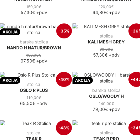
150,00€
120,00€
57,30€
+pdv
64,80€
+pdv
-35%
-36
AKCIJA
stolica
barska stolica
KALI MESH GREY
NANDO H NATUR/BROWN
90,00€
57,30€
+pdv
150,00€
97,50€
+pdv
-40%
-44
AKCIJA
AKCIJA
stolica
OSLO R PLUS
barska stolica
OSLO/WOODY H
110,00€
65,50€
+pdv
140,00€
79,00€
+pdv
-43%
-34
stolica
stolica
TEAK R
TEAK R PRO