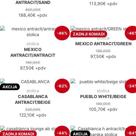
ANTRACIT/SAND
113,90€
+pdv
400,00€
188,40€
+pdv
-46%
-46
ZADNJI KOMADI
stolica
stolica
MEXICO ANTRACIT/GREEN
MEXICO
180,00€
ANTRACIT/ANTRACIT
97,50€
+pdv
180,00€
97,50€
+pdv
-62%
-34
AKCIJA
stolica
stolica
CASABLANCA
PUEBLO WHITE/BEIGE
ANTRACIT/BEIGE
160,00€
105,70€
+pdv
320,00€
122,10€
+pdv
-44%
-64
ZADNJI KOMADI
AKCIJA