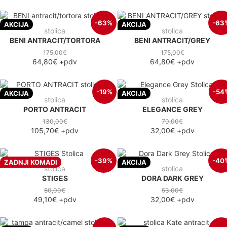
-63%
-63
AKCIJA
AKCIJA
stolica
stolica
BENI ANTRACIT/TORTORA
BENI ANTRACIT/GREY
175,00€
175,00€
64,80€
+pdv
64,80€
+pdv
-19%
-54
AKCIJA
AKCIJA
stolica
stolica
PORTO ANTRACIT
ELEGANCE GREY
130,00€
70,00€
105,70€
+pdv
32,00€
+pdv
-39%
-40
ZADNJI KOMADI
AKCIJA
stolica
stolica
STIGES
DORA DARK GREY
80,00€
53,00€
49,10€
+pdv
32,00€
+pdv