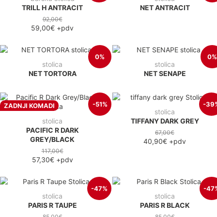
TRILL H ANTRACIT
NET ANTRACIT
92,00€
59,00€
+pdv
0%
0%
stolica
stolica
NET TORTORA
NET SENAPE
-51%
-39
ZADNJI KOMADI
stolica
stolica
TIFFANY DARK GREY
PACIFIC R DARK
67,00€
GREY/BLACK
40,90€
+pdv
117,00€
57,30€
+pdv
-47%
-47
stolica
stolica
PARIS R TAUPE
PARIS R BLACK
85,00€
85,00€