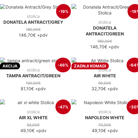
-19%
-19
stolica
DONATELA ANTRACIT/GREY
stolica
DONATELA
180,00€
ANTRACIT/GREEN
146,70€
+pdv
180,00€
146,70€
+pdv
-46%
-64
AKCIJA
ZADNJI KOMADI
stolica
stolica
TAMPA ANTRACIT/GREEN
AIR WHITE
150,00€
90,00€
81,10€
+pdv
32,70€
+pdv
-47%
-30
stolica
stolica
AIR XL WHITE
NAPOLEON WHITE
93,00€
70,00€
49,10€
+pdv
49,10€
+pdv