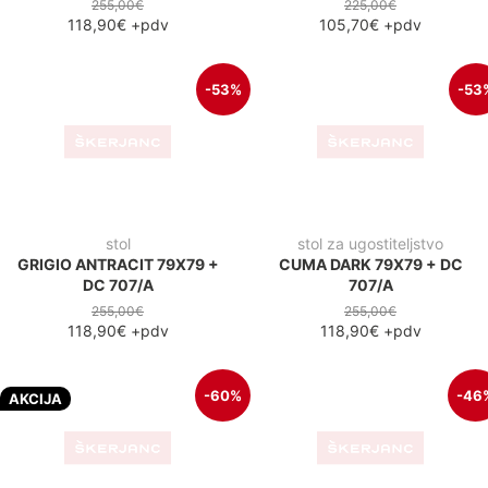
255,00€
225,00€
118,90€
+pdv
105,70€
+pdv
-53%
-53
stol
stol za ugostiteljstvo
GRIGIO ANTRACIT 79X79 +
CUMA DARK 79X79 + DC
DC 707/A
707/A
255,00€
255,00€
118,90€
+pdv
118,90€
+pdv
-60%
-46
AKCIJA
stol za ugostiteljstvo
GRIGIO ANTRACIT FI69 +
CAPRI 3/A
220,00€
89,00€
+pdv
sklopiv stol
FOLDY COMPACT HPL
70X70