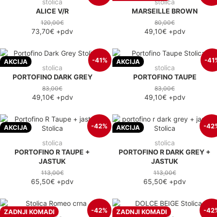
stolica
stolica
ALICE V/R
MARSEILLE BROWN
120,00€
80,00€
73,70€
+pdv
49,10€
+pdv
-41%
-41
AKCIJA
AKCIJA
stolica
stolica
PORTOFINO DARK GREY
PORTOFINO TAUPE
83,00€
83,00€
49,10€
+pdv
49,10€
+pdv
-42%
-42
AKCIJA
AKCIJA
stolica
stolica
PORTOFINO R TAUPE +
PORTOFINO R DARK GREY +
JASTUK
JASTUK
113,00€
113,00€
65,50€
+pdv
65,50€
+pdv
-42%
-42
ZADNJI KOMADI
ZADNJI KOMADI