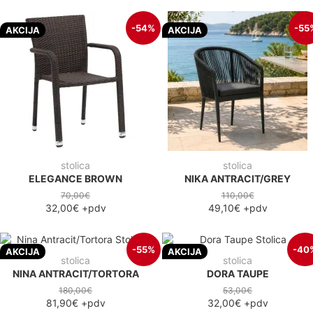
-54%
-55
AKCIJA
AKCIJA
stolica
stolica
ELEGANCE BROWN
NIKA ANTRACIT/GREY
70,00€
110,00€
32,00€
+pdv
49,10€
+pdv
-55%
-40
AKCIJA
AKCIJA
stolica
stolica
NINA ANTRACIT/TORTORA
DORA TAUPE
180,00€
53,00€
81,90€
+pdv
32,00€
+pdv