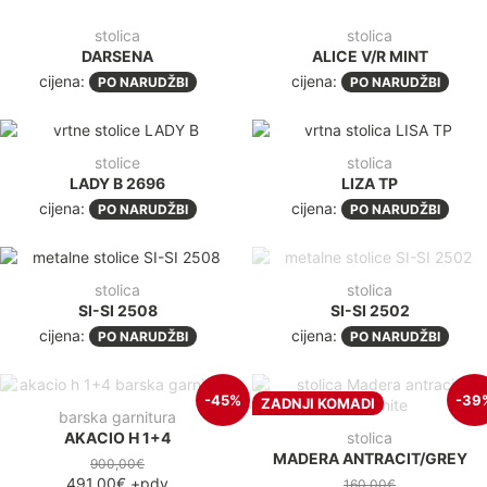
stolica
stolica
DARSENA
ALICE V/R MINT
cijena:
cijena:
PO NARUDŽBI
PO NARUDŽBI
stolice
stolica
LADY B 2696
LIZA TP
cijena:
cijena:
PO NARUDŽBI
PO NARUDŽBI
stolica
stolica
SI-SI 2508
SI-SI 2502
cijena:
cijena:
PO NARUDŽBI
PO NARUDŽBI
-45%
-39
ZADNJI KOMADI
barska garnitura
AKACIO H 1+4
stolica
MADERA ANTRACIT/GREY
900,00€
491,00€
+pdv
160,00€