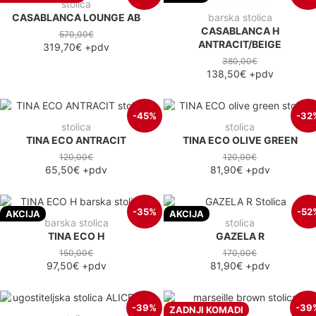
stolica
CASABLANCA LOUNGE AB
barska stolica
CASABLANCA H
570,00€
ANTRACIT/BEIGE
319,70€
+pdv
380,00€
138,50€
+pdv
-45%
-32
stolica
stolica
TINA ECO ANTRACIT
TINA ECO OLIVE GREEN
120,00€
120,00€
65,50€
+pdv
81,90€
+pdv
-35%
-52
AKCIJA
AKCIJA
barska stolica
stolica
TINA ECO H
GAZELA R
150,00€
170,00€
97,50€
+pdv
81,90€
+pdv
-39%
-39
ZADNJI KOMADI