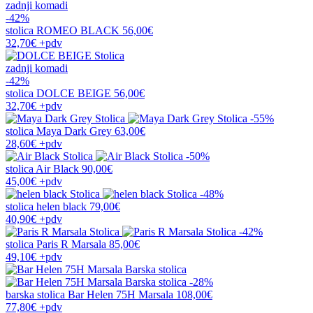
zadnji komadi
-42%
stolica
ROMEO BLACK
56,00€
32,70€
+pdv
zadnji komadi
-42%
stolica
DOLCE BEIGE
56,00€
32,70€
+pdv
-55%
stolica
Maya Dark Grey
63,00€
28,60€
+pdv
-50%
stolica
Air Black
90,00€
45,00€
+pdv
-48%
stolica
helen black
79,00€
40,90€
+pdv
-42%
stolica
Paris R Marsala
85,00€
49,10€
+pdv
-28%
barska stolica
Bar Helen 75H Marsala
108,00€
77,80€
+pdv