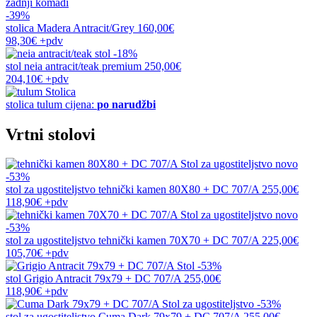
zadnji komadi
-39%
stolica
Madera Antracit/Grey
160,00€
98,30€
+pdv
-18%
stol
neia antracit/teak premium
250,00€
204,10€
+pdv
stolica
tulum
cijena:
po narudžbi
Vrtni stolovi
novo
-53%
stol za ugostiteljstvo
tehnički kamen 80X80 + DC 707/A
255,00€
118,90€
+pdv
novo
-53%
stol za ugostiteljstvo
tehnički kamen 70X70 + DC 707/A
225,00€
105,70€
+pdv
-53%
stol
Grigio Antracit 79x79 + DC 707/A
255,00€
118,90€
+pdv
-53%
stol za ugostiteljstvo
Cuma Dark 79x79 + DC 707/A
255,00€