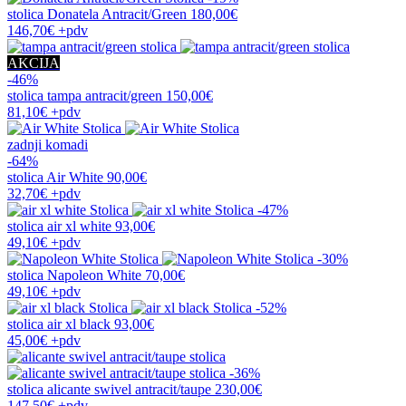
stolica
Donatela Antracit/Green
180,00€
146,70€
+pdv
AKCIJA
-46%
stolica
tampa antracit/green
150,00€
81,10€
+pdv
zadnji komadi
-64%
stolica
Air White
90,00€
32,70€
+pdv
-47%
stolica
air xl white
93,00€
49,10€
+pdv
-30%
stolica
Napoleon White
70,00€
49,10€
+pdv
-52%
stolica
air xl black
93,00€
45,00€
+pdv
-36%
stolica
alicante swivel antracit/taupe
230,00€
147,50€
+pdv