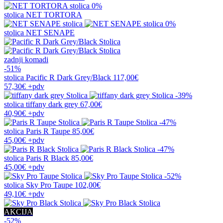
0%
stolica
NET TORTORA
0%
stolica
NET SENAPE
zadnji komadi
-51%
stolica
Pacific R Dark Grey/Black
117,00€
57,30€
+pdv
-39%
stolica
tiffany dark grey
67,00€
40,90€
+pdv
-47%
stolica
Paris R Taupe
85,00€
45,00€
+pdv
-47%
stolica
Paris R Black
85,00€
45,00€
+pdv
-52%
stolica
Sky Pro Taupe
102,00€
49,10€
+pdv
AKCIJA
-52%