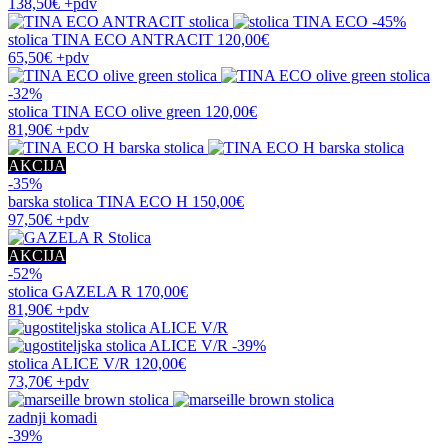
138,50€
+pdv
-45%
stolica
TINA ECO ANTRACIT
120,00€
65,50€
+pdv
-32%
stolica
TINA ECO olive green
120,00€
81,90€
+pdv
AKCIJA
-35%
barska stolica
TINA ECO H
150,00€
97,50€
+pdv
AKCIJA
-52%
stolica
GAZELA R
170,00€
81,90€
+pdv
-39%
stolica
ALICE V/R
120,00€
73,70€
+pdv
zadnji komadi
-39%