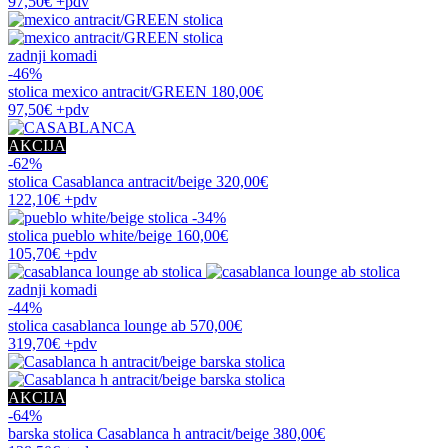
97,50€
+pdv
zadnji komadi
-46%
stolica
mexico antracit/GREEN
180,00€
97,50€
+pdv
AKCIJA
-62%
stolica
Casablanca antracit/beige
320,00€
122,10€
+pdv
-34%
stolica
pueblo white/beige
160,00€
105,70€
+pdv
zadnji komadi
-44%
stolica
casablanca lounge ab
570,00€
319,70€
+pdv
AKCIJA
-64%
barska stolica
Casablanca h antracit/beige
380,00€