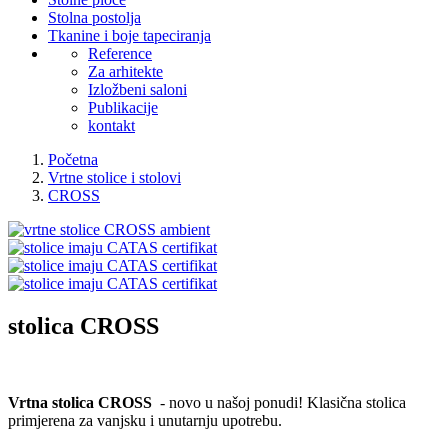
Stolna postolja
Tkanine i boje tapeciranja
Reference
Za arhitekte
Izložbeni saloni
Publikacije
kontakt
Početna
Vrtne stolice i stolovi
CROSS
stolica
CROSS
Vrtna stolica CROSS
- novo u našoj ponudi! Klasična stolica
primjerena za vanjsku i unutarnju upotrebu.