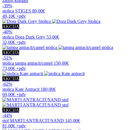
zadnji komadi
-39%
stolica
STIGES
80,00€
49,10€
+pdv
AKCIJA
-40%
stolica
Dora Dark Grey
53,00€
32,00€
+pdv
AKCIJA
-51%
stolica
tampa antracit/camel
150,00€
73,00€
+pdv
AKCIJA
-62%
stolica
Kate Antracit
180,00€
69,00€
+pdv
AKCIJA
-44%
stol
MARTI ANTRACIT/SAND
145,00€
81,00€
+pdv