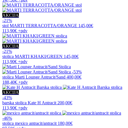
AKCIJA
-21%
stol
MARTI TERRACOTTA/ORANGE
145,00€
113,90€
+pdv
AKCIJA
-21%
stolica
MARTI KHAKI/GREEN
145,00€
113,90€
+pdv
-53%
stolica
Marti Lounge Antracit/Sand
400,00€
188,40€
+pdv
AKCIJA
-43%
barska stolica
Kate H Antracit
200,00€
113,90€
+pdv
-46%
stolica
mexico antracit/antracit
180,00€