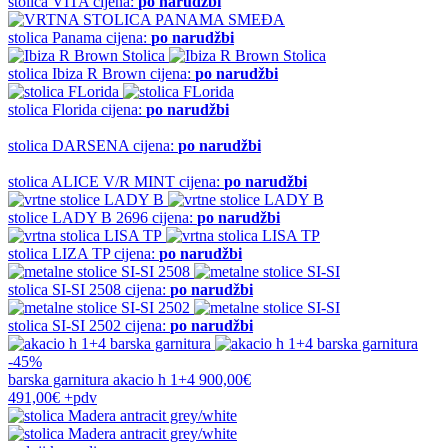
stolica
VITA
cijena:
po narudžbi
stolica
Panama
cijena:
po narudžbi
stolica
Ibiza R Brown
cijena:
po narudžbi
stolica
Florida
cijena:
po narudžbi
stolica
DARSENA
cijena:
po narudžbi
stolica
ALICE V/R MINT
cijena:
po narudžbi
stolice
LADY B 2696
cijena:
po narudžbi
stolica
LIZA TP
cijena:
po narudžbi
stolica
SI-SI 2508
cijena:
po narudžbi
stolica
SI-SI 2502
cijena:
po narudžbi
-45%
barska garnitura
akacio h 1+4
900,00€
491,00€
+pdv