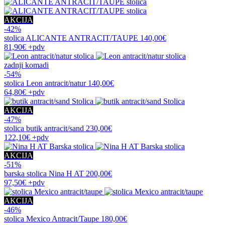
AKCIJA
-42%
stolica
ALICANTE ANTRACIT/TAUPE
140,00€
81,90€
+pdv
zadnji komadi
-54%
stolica
Leon antracit/natur
140,00€
64,80€
+pdv
AKCIJA
-47%
stolica
butik antracit/sand
230,00€
122,10€
+pdv
AKCIJA
-51%
barska stolica
Nina H AT
200,00€
97,50€
+pdv
AKCIJA
-46%
stolica
Mexico Antracit/Taupe
180,00€