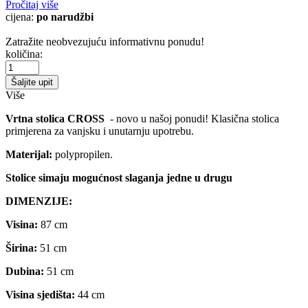
Pročitaj više
cijena:
po narudžbi
Zatražite neobvezujuću informativnu ponudu!
količina:
Šaljite upit
Više
Vrtna stolica CROSS
- novo u našoj ponudi! Klasična stolica
primjerena za vanjsku i unutarnju upotrebu.
Materijal:
polypropilen.
Stolice simaju mogućnost slaganja jedne u drugu
DIMENZIJE:
Visina:
87 cm
Širina:
51 cm
Dubina:
51 cm
Visina sjedišta:
44 cm