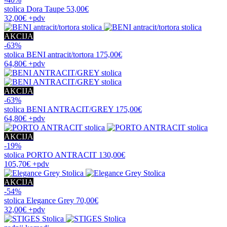
stolica
Dora Taupe
53,00€
32,00€
+pdv
AKCIJA
-63%
stolica
BENI antracit/tortora
175,00€
64,80€
+pdv
AKCIJA
-63%
stolica
BENI ANTRACIT/GREY
175,00€
64,80€
+pdv
AKCIJA
-19%
stolica
PORTO ANTRACIT
130,00€
105,70€
+pdv
AKCIJA
-54%
stolica
Elegance Grey
70,00€
32,00€
+pdv