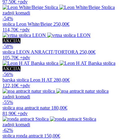
97,50€
+pdv
zadnji komadi
-54%
stolica
Leon White/Beige
250,00€
114,70€
+pdv
AKCIJA
-58%
stolica
LEON ANRACIT/TORTORA
250,00€
105,70€
+pdv
AKCIJA
-56%
barska stolica
Leon H AT
280,00€
122,10€
+pdv
zadnji komadi
-55%
stolica
goa antracit natur
180,00€
81,90€
+pdv
zadnji komadi
-62%
stolica
ronda antracit
150,00€