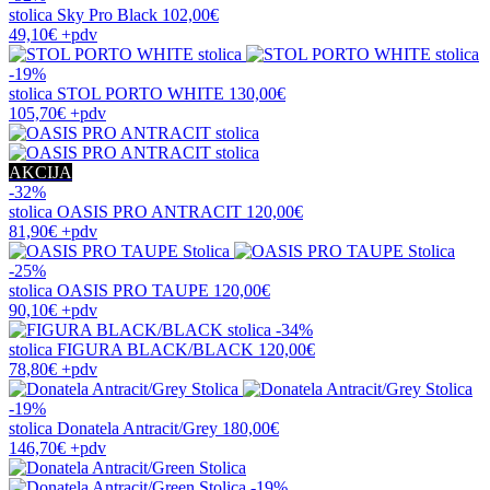
stolica
Sky Pro Black
102,00€
49,10€
+pdv
-19%
stolica
STOL PORTO WHITE
130,00€
105,70€
+pdv
AKCIJA
-32%
stolica
OASIS PRO ANTRACIT
120,00€
81,90€
+pdv
-25%
stolica
OASIS PRO TAUPE
120,00€
90,10€
+pdv
-34%
stolica
FIGURA BLACK/BLACK
120,00€
78,80€
+pdv
-19%
stolica
Donatela Antracit/Grey
180,00€
146,70€
+pdv
-19%