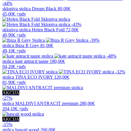
-44%
sklopiva stolica
Dream Black
80,00€
45,00€
+pdv
-43%
sklopiva stolica
Helen Black Fold
72,00€
40,90€
+pdv
-39%
stolica
Ibiza R Grey
81,00€
49,10€
+pdv
-48%
stolica
kate antracit taupe
180,00€
94,20€
+pdv
-32%
stolica
TINA ECO IVORY
120,00€
81,90€
+pdv
AKCIJA
-27%
stolica
MALDIVI ANTRACIT premium
280,00€
204,10€
+pdv
AKCIJA
-15%
stolica
hawaii wood
260,00€