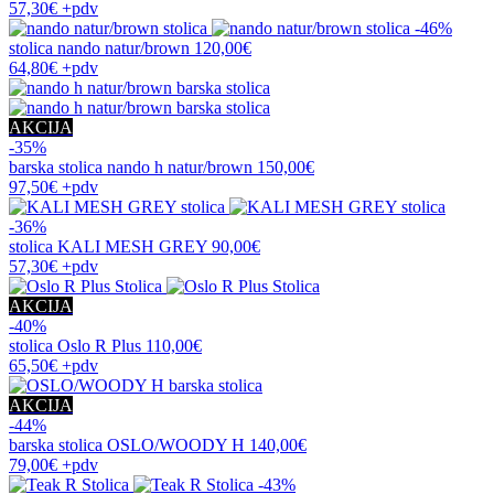
57,30€
+pdv
-46%
stolica
nando natur/brown
120,00€
64,80€
+pdv
AKCIJA
-35%
barska stolica
nando h natur/brown
150,00€
97,50€
+pdv
-36%
stolica
KALI MESH GREY
90,00€
57,30€
+pdv
AKCIJA
-40%
stolica
Oslo R Plus
110,00€
65,50€
+pdv
AKCIJA
-44%
barska stolica
OSLO/WOODY H
140,00€
79,00€
+pdv
-43%