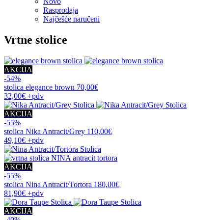
Novo
Rasprodaja
Najčešće naručeni
Vrtne stolice
AKCIJA
-54%
stolica
elegance brown
70,00€
32,00€
+pdv
AKCIJA
-55%
stolica
Nika Antracit/Grey
110,00€
49,10€
+pdv
AKCIJA
-55%
stolica
Nina Antracit/Tortora
180,00€
81,90€
+pdv
AKCIJA
-40%