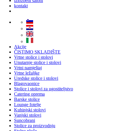
Izložbeni saloni
kontakt
Akcije
ČISTIMO SKLADIŠTE
Vrtne stolice i stolovi
Unutarnje stolice i stolovi
Vrtni namještaj
Vrtne ležaljke
Uredske stolice i stolovi
Blagovaonice
Stolice i stolovi za ugostiteljstvo
Catering oprema
Barske stolice
Lounge fotelje
Kuhinjski stolovi
Vanjski stolovi
Suncobrani
Stolice za proizvodnju
Stolne ploče