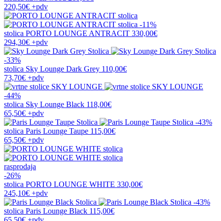
220,50€
+pdv
-11%
stolica
PORTO LOUNGE ANTRACIT
330,00€
294,30€
+pdv
-33%
stolica
Sky Lounge Dark Grey
110,00€
73,70€
+pdv
-44%
stolica
Sky Lounge Black
118,00€
65,50€
+pdv
-43%
stolica
Paris Lounge Taupe
115,00€
65,50€
+pdv
rasprodaja
-26%
stolica
PORTO LOUNGE WHITE
330,00€
245,10€
+pdv
-43%
stolica
Paris Lounge Black
115,00€
65,50€
+pdv