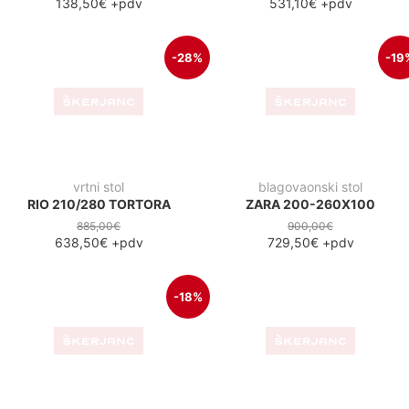
138,50€
+pdv
531,10€
+pdv
-28%
-19
vrtni stol
blagovaonski stol
RIO 210/280 TORTORA
ZARA 200-260X100
885,00€
900,00€
638,50€
+pdv
729,50€
+pdv
-18%