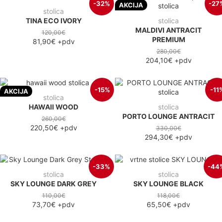
-32%
-27
AKCIJA
stolica
TINA ECO IVORY
stolica
MALDIVI ANTRACIT
120,00€
PREMIUM
81,90€
+pdv
280,00€
204,10€
+pdv
-15%
-11
AKCIJA
stolica
HAWAII WOOD
stolica
PORTO LOUNGE ANTRACIT
260,00€
220,50€
+pdv
330,00€
294,30€
+pdv
-33%
-44
stolica
stolica
SKY LOUNGE DARK GREY
SKY LOUNGE BLACK
110,00€
118,00€
73,70€
+pdv
65,50€
+pdv