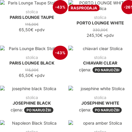
-43%
-26
RASPRODAJA
stolica
PARIS LOUNGE TAUPE
stolica
PORTO LOUNGE WHITE
115,00€
65,50€
+pdv
330,00€
245,10€
+pdv
-43%
stolica
stolica
PARIS LOUNGE BLACK
CHIAVARI CLEAR
cijena:
115,00€
PO NARUDŽBI
65,50€
+pdv
stolica
stolica
JOSEPHINE BLACK
JOSEPHINE WHITE
cijena:
cijena:
PO NARUDŽBI
PO NARUDŽBI
stolica
stolica