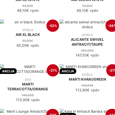
93,00€
70,00€
49,10€
+pdv
49,10€
+pdv
-52%
-36
stolica
AIR XL BLACK
stolica
ALICANTE SWIVEL
93,00€
ANTRACIT/TAUPE
45,00€
+pdv
230,00€
147,50€
+pdv
-21%
-21
AKCIJA
AKCIJA
stolica
stol
MARTI KHAKI/GREEN
MARTI
145,00€
TERRACOTTA/ORANGE
113,90€
+pdv
145,00€
113,90€
+pdv