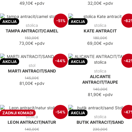
49,10€
+pdv
32,00€
+pdv
-51%
-62
AKCIJA
AKCIJA
stolica
stolica
TAMPA ANTRACIT/CAMEL
KATE ANTRACIT
150,00€
180,00€
73,00€
+pdv
69,00€
+pdv
-44%
-42
AKCIJA
AKCIJA
stol
MARTI ANTRACIT/SAND
stolica
ALICANTE
145,00€
ANTRACIT/TAUPE
81,00€
+pdv
140,00€
81,90€
+pdv
-54%
-47
ZADNJI KOMADI
AKCIJA
stolica
stolica
LEON ANTRACIT/NATUR
BUTIK ANTRACIT/SAND
140,00€
230,00€