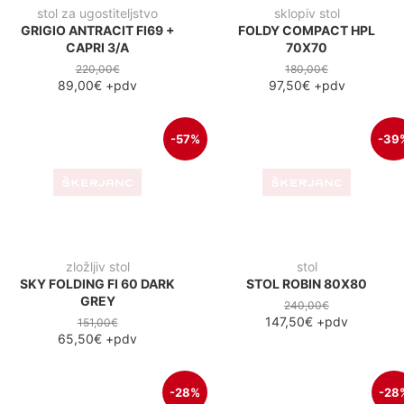
stol za ugostiteljstvo
sklopiv stol
GRIGIO ANTRACIT FI69 +
FOLDY COMPACT HPL
CAPRI 3/A
70X70
220,00€
180,00€
89,00€
+pdv
97,50€
+pdv
-57%
-39
zložljiv stol
stol
SKY FOLDING FI 60 DARK
STOL ROBIN 80X80
GREY
240,00€
147,50€
+pdv
151,00€
65,50€
+pdv
-28%
-28