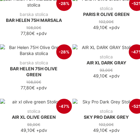
-28%
-52
stolica
barska stolica
PARIS R OLIVE GREEN
BAR HELEN 75H MARSALA
102,00€
49,10€
+pdv
108,00€
77,80€
+pdv
-28%
-47
stolica
barska stolica
AIR XL DARK GRAY
BAR HELEN 75H OLIVE
93,00€
GREEN
49,10€
+pdv
108,00€
77,80€
+pdv
-47%
-52
stolica
stolica
AIR XL OLIVE GREEN
SKY PRO DARK GREY
93,00€
102,00€
49,10€
+pdv
49,10€
+pdv