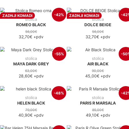
-42%
-42
ZADNJI KOMADI
ZADNJI KOMADI
stolica
stolica
ROMEO BLACK
DOLCE BEIGE
56,00€
56,00€
32,70€
+pdv
32,70€
+pdv
-55%
-50
stolica
stolica
MAYA DARK GREY
AIR BLACK
63,00€
90,00€
28,60€
+pdv
45,00€
+pdv
-48%
-42
stolica
stolica
HELEN BLACK
PARIS R MARSALA
79,00€
85,00€
40,90€
+pdv
49,10€
+pdv