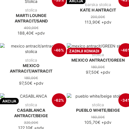
-53%
-43
AKCIJA
barska stolica
stolica
KATE H ANTRACIT
MARTI LOUNGE
200,00€
ANTRACIT/SAND
113,90€
+pdv
400,00€
188,40€
+pdv
-46%
-46
ZADNJI KOMADI
stolica
stolica
MEXICO ANTRACIT/GREEN
MEXICO
180,00€
ANTRACIT/ANTRACIT
97,50€
+pdv
180,00€
97,50€
+pdv
-62%
-34
AKCIJA
stolica
stolica
CASABLANCA
PUEBLO WHITE/BEIGE
ANTRACIT/BEIGE
160,00€
105,70€
+pdv
320,00€
122,10€
+pdv