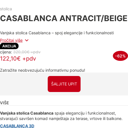
stolica
CASABLANCA ANTRACIT/BEIGE
Vanjska stolica Casablanca – spoj elegancije i funkcionalnosti
Pročitaj više
AKCIJA
cijena:
320,00€ +pdv
-62%
122,10€ +pdv
Zatražite neobvezujuću informativnu ponudu!
ŠALJITE UPIT
VIŠE
Vanjska stolica Casablanca
spaja eleganciju i funkcionalnost,
stvarajući savršen komad namještaja za terase, vrtove ili balkone.
CASABLANCA 3D