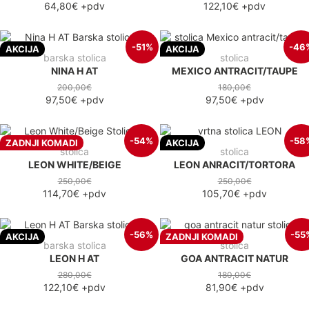
64,80€
+pdv
122,10€
+pdv
-51%
-46
AKCIJA
AKCIJA
barska stolica
stolica
NINA H AT
MEXICO ANTRACIT/TAUPE
200,00€
180,00€
97,50€
+pdv
97,50€
+pdv
-54%
-58
ZADNJI KOMADI
AKCIJA
stolica
stolica
LEON WHITE/BEIGE
LEON ANRACIT/TORTORA
250,00€
250,00€
114,70€
+pdv
105,70€
+pdv
-56%
-55
AKCIJA
ZADNJI KOMADI
barska stolica
stolica
LEON H AT
GOA ANTRACIT NATUR
280,00€
180,00€
122,10€
+pdv
81,90€
+pdv