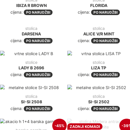
IBIZA R BROWN
FLORIDA
cijena:
cijena:
PO NARUDŽBI
PO NARUDŽBI
stolica
stolica
DARSENA
ALICE V/R MINT
cijena:
cijena:
PO NARUDŽBI
PO NARUDŽBI
stolice
stolica
LADY B 2696
LIZA TP
cijena:
cijena:
PO NARUDŽBI
PO NARUDŽBI
stolica
stolica
SI-SI 2508
SI-SI 2502
cijena:
cijena:
PO NARUDŽBI
PO NARUDŽBI
-45%
-39
ZADNJI KOMADI