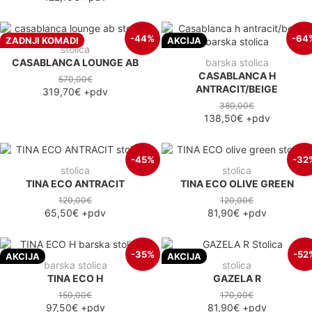
-44%
-64
ZADNJI KOMADI
AKCIJA
stolica
CASABLANCA LOUNGE AB
barska stolica
CASABLANCA H
570,00€
ANTRACIT/BEIGE
319,70€
+pdv
380,00€
138,50€
+pdv
-45%
-32
stolica
stolica
TINA ECO ANTRACIT
TINA ECO OLIVE GREEN
120,00€
120,00€
65,50€
+pdv
81,90€
+pdv
-35%
-52
AKCIJA
AKCIJA
barska stolica
stolica
TINA ECO H
GAZELA R
150,00€
170,00€
97,50€
+pdv
81,90€
+pdv