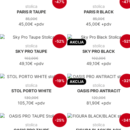
-47%
-47
stolica
stolica
PARIS R TAUPE
PARIS R BLACK
85,00€
85,00€
45,00€
+pdv
45,00€
+pdv
-52%
-52
AKCIJA
stolica
stolica
SKY PRO TAUPE
SKY PRO BLACK
102,00€
102,00€
49,10€
+pdv
49,10€
+pdv
-19%
-32
AKCIJA
stolica
stolica
STOL PORTO WHITE
OASIS PRO ANTRACIT
130,00€
120,00€
105,70€
+pdv
81,90€
+pdv
-25%
-34
stolica
stolica