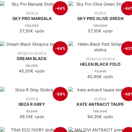
-44%
-44
stolica
stolica
SKY PRO MARSALA
SKY PRO OLIVE GREEN
102,00€
102,00€
57,30€
+pdv
57,30€
+pdv
-44%
-43
sklopiva stolica
DREAM BLACK
sklopiva stolica
HELEN BLACK FOLD
80,00€
45,00€
+pdv
72,00€
40,90€
+pdv
-39%
-48
stolica
stolica
IBIZA R GREY
KATE ANTRACIT TAUPE
81,00€
180,00€
49,10€
+pdv
94,20€
+pdv