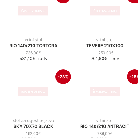
vrtni stol
vrtni stol
RIO 140/210 TORTORA
TEVERE 210X100
736,00€
1.250,00€
531,10€
+pdv
901,60€
+pdv
-28%
-28
stol za ugostiteljstvo
vrtni stol
SKY 70X70 BLACK
RIO 140/210 ANTRACIT
192,00€
736,00€