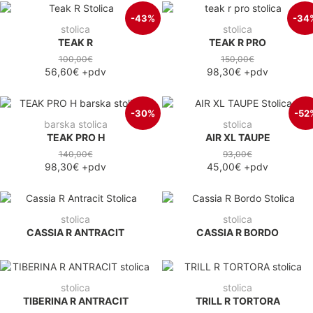
-43%
-34
stolica
stolica
TEAK R
TEAK R PRO
100,00€
150,00€
56,60€
+pdv
98,30€
+pdv
-30%
-52
barska stolica
stolica
TEAK PRO H
AIR XL TAUPE
140,00€
93,00€
98,30€
+pdv
45,00€
+pdv
stolica
stolica
CASSIA R ANTRACIT
CASSIA R BORDO
stolica
stolica
TIBERINA R ANTRACIT
TRILL R TORTORA