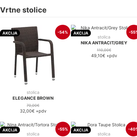
Vrtne stolice
-54%
-55
AKCIJA
AKCIJA
stolica
NIKA ANTRACIT/GREY
110,00€
49,10€
+pdv
stolica
ELEGANCE BROWN
70,00€
32,00€
+pdv
-55%
-40
AKCIJA
AKCIJA
stolica
stolica