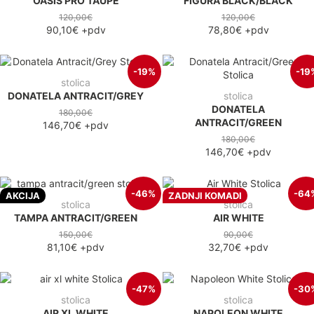
OASIS PRO TAUPE
FIGURA BLACK/BLACK
120,00€
120,00€
90,10€
+pdv
78,80€
+pdv
-19%
-19
stolica
DONATELA ANTRACIT/GREY
stolica
DONATELA
180,00€
ANTRACIT/GREEN
146,70€
+pdv
180,00€
146,70€
+pdv
-46%
-64
AKCIJA
ZADNJI KOMADI
stolica
stolica
TAMPA ANTRACIT/GREEN
AIR WHITE
150,00€
90,00€
81,10€
+pdv
32,70€
+pdv
-47%
-30
stolica
stolica
AIR XL WHITE
NAPOLEON WHITE