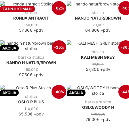
-62%
-46
ZADNJI KOMADI
stolica
stolica
RONDA ANTRACIT
NANDO NATUR/BROWN
150,00€
120,00€
57,30€
+pdv
64,80€
+pdv
-35%
-36
AKCIJA
stolica
barska stolica
KALI MESH GREY
NANDO H NATUR/BROWN
90,00€
57,30€
+pdv
150,00€
97,50€
+pdv
-40%
-44
AKCIJA
AKCIJA
stolica
OSLO R PLUS
barska stolica
OSLO/WOODY H
110,00€
65,50€
+pdv
140,00€
79,00€
+pdv