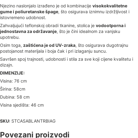
Njezino naslonjalo izrađeno je od kombinacije
visokokvalitetne
gume i poliuretanske špage
, što osigurava iznimnu izdržljivost i
istovremeno udobnost.
Zahvaljujući teflonskoj obradi tkanine, stolica je
vodootporna i
jednostavna za održavanje
, što je čini idealnom za vanjsku
upotrebu.
Osim toga,
zaštićena je od UV-zraka
, što osigurava dugotrajnu
postojanost materijala i boja čak i pri izlaganju suncu.
Savršen spoj trajnosti, udobnosti i stila za sve koji cijene kvalitetu i
dizajn.
DIMENZIJE:
Visina: 76 cm
Širina: 58cm
Dubina: 58 cm
Visina sjedišta: 46 cm
SKU:
STCASABLANTRBIAG
Povezani proizvodi