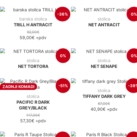
-36%
0%
barska stolica
stolica
TRILL H ANTRACIT
NET ANTRACIT
92,00€
59,00€
+pdv
0%
0%
stolica
stolica
NET TORTORA
NET SENAPE
-51%
-39
ZADNJI KOMADI
stolica
stolica
TIFFANY DARK GREY
PACIFIC R DARK
67,00€
GREY/BLACK
40,90€
+pdv
117,00€
57,30€
+pdv