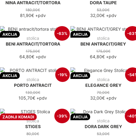
NINA ANTRACIT/TORTORA
DORA TAUPE
180,00€
53,00€
81,90€
+pdv
32,00€
+pdv
-63%
-63
AKCIJA
AKCIJA
stolica
stolica
BENI ANTRACIT/TORTORA
BENI ANTRACIT/GREY
175,00€
175,00€
64,80€
+pdv
64,80€
+pdv
-19%
-54
AKCIJA
AKCIJA
stolica
stolica
PORTO ANTRACIT
ELEGANCE GREY
130,00€
70,00€
105,70€
+pdv
32,00€
+pdv
-39%
-40
ZADNJI KOMADI
AKCIJA
stolica
stolica
STIGES
DORA DARK GREY
80,00€
53,00€