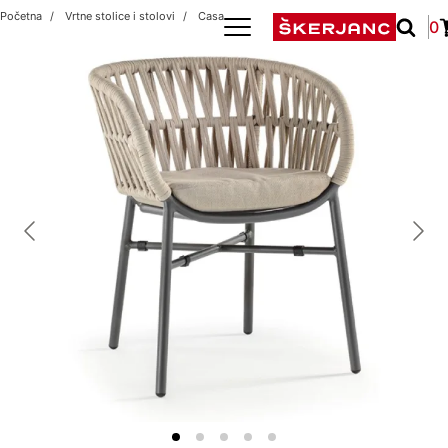
Početna
Vrtne stolice i stolovi
Casablanca antracit/beige
0