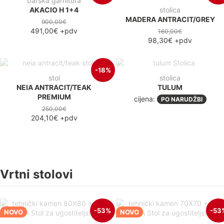
barska garnitura
AKACIO H 1+4
stolica
MADERA ANTRACIT/GREY
900,00€
491,00€
+pdv
160,00€
98,30€
+pdv
-18%
stol
stolica
NEIA ANTRACIT/TEAK
TULUM
PREMIUM
cijena:
PO NARUDŽBI
250,00€
204,10€
+pdv
Vrtni stolovi
-53%
-53
NOVO
NOVO