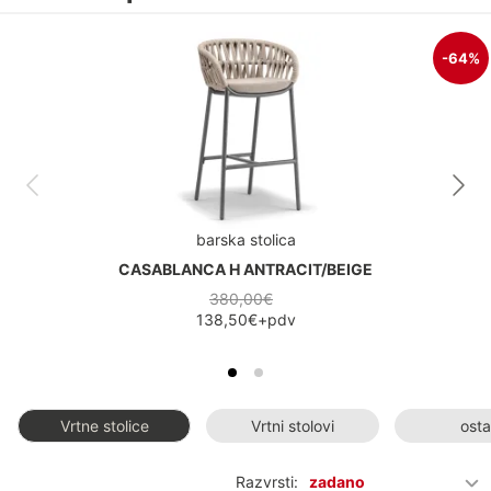
-64%
barska stolica
CASABLANCA H ANTRACIT/BEIGE
380,00€
138,50€
+pdv
Vrtne stolice
Vrtni stolovi
osta
Razvrsti:
zadano