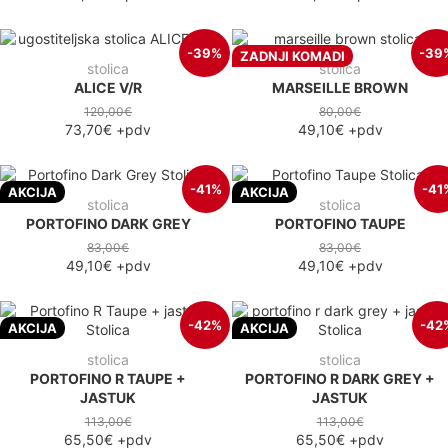
-39%
-39
ZADNJI KOMADI
stolica
stolica
ALICE V/R
MARSEILLE BROWN
120,00€
80,00€
73,70€
+pdv
49,10€
+pdv
-41%
-41
AKCIJA
AKCIJA
stolica
stolica
PORTOFINO DARK GREY
PORTOFINO TAUPE
83,00€
83,00€
49,10€
+pdv
49,10€
+pdv
-42%
-42
AKCIJA
AKCIJA
stolica
stolica
PORTOFINO R TAUPE +
PORTOFINO R DARK GREY +
JASTUK
JASTUK
113,00€
113,00€
65,50€
+pdv
65,50€
+pdv