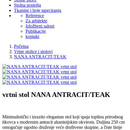
Stolna postolja
Tkanine i boje tapeciranja
Reference
Za arhitekte
Izložbeni saloni
Publikacije
kontakt
Početna
Vrtne stolice i stolovi
NANA ANTRACIT/TEAK
vrtni stol
NANA ANTRACIT/TEAK
Minimalistički i izrazito elegantan stol koji spaja toplinu prirodnog
tikovca s modernim antracit aluminijskim okvirom. Duljina 250 cm
omogućuje ugodno druženje veće društvene skupine, a čiste linije