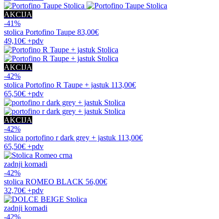
AKCIJA
-41%
stolica
Portofino Taupe
83,00€
49,10€
+pdv
AKCIJA
-42%
stolica
Portofino R Taupe + jastuk
113,00€
65,50€
+pdv
AKCIJA
-42%
stolica
portofino r dark grey + jastuk
113,00€
65,50€
+pdv
zadnji komadi
-42%
stolica
ROMEO BLACK
56,00€
32,70€
+pdv
zadnji komadi
-42%