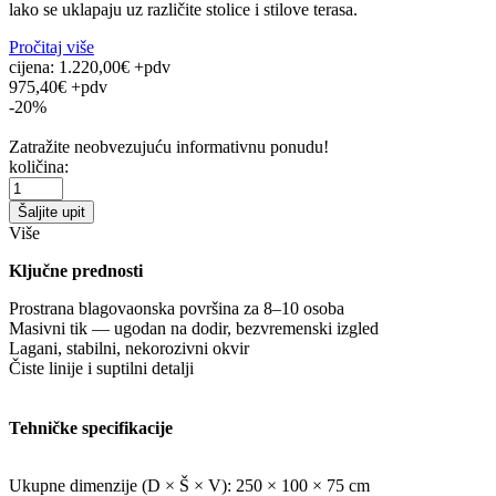
lako se uklapaju uz različite stolice i stilove terasa.
Pročitaj više
cijena:
1.220,00€ +pdv
975,40€ +pdv
-20%
Zatražite neobvezujuću informativnu ponudu!
količina:
Šaljite upit
Više
Ključne prednosti
Prostrana blagovaonska površina za 8–10 osoba
Masivni tik — ugodan na dodir, bezvremenski izgled
Lagani, stabilni, nekorozivni okvir
Čiste linije i suptilni detalji
Tehničke specifikacije
Ukupne dimenzije (D × Š × V): 250 × 100 × 75 cm