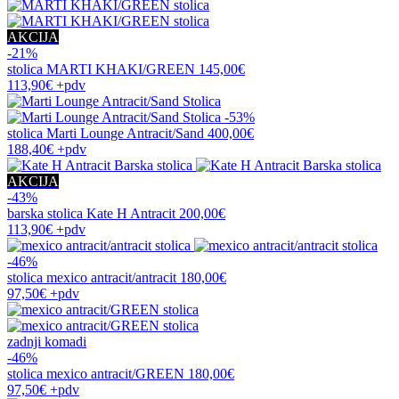
AKCIJA
-21%
stolica
MARTI KHAKI/GREEN
145,00€
113,90€
+pdv
-53%
stolica
Marti Lounge Antracit/Sand
400,00€
188,40€
+pdv
AKCIJA
-43%
barska stolica
Kate H Antracit
200,00€
113,90€
+pdv
-46%
stolica
mexico antracit/antracit
180,00€
97,50€
+pdv
zadnji komadi
-46%
stolica
mexico antracit/GREEN
180,00€
97,50€
+pdv