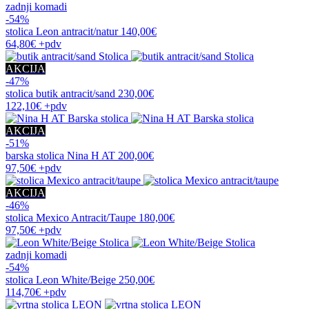
zadnji komadi
-54%
stolica
Leon antracit/natur
140,00€
64,80€
+pdv
AKCIJA
-47%
stolica
butik antracit/sand
230,00€
122,10€
+pdv
AKCIJA
-51%
barska stolica
Nina H AT
200,00€
97,50€
+pdv
AKCIJA
-46%
stolica
Mexico Antracit/Taupe
180,00€
97,50€
+pdv
zadnji komadi
-54%
stolica
Leon White/Beige
250,00€
114,70€
+pdv