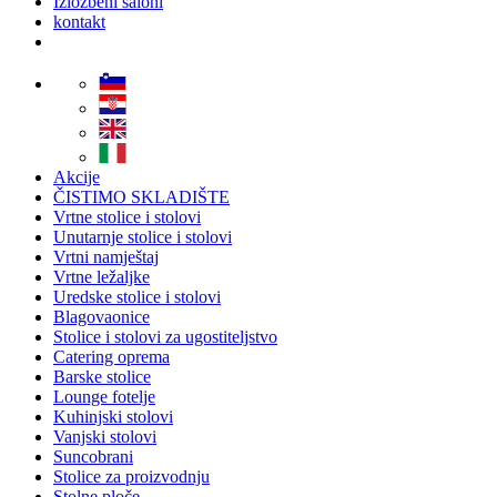
Izložbeni saloni
kontakt
Akcije
ČISTIMO SKLADIŠTE
Vrtne stolice i stolovi
Unutarnje stolice i stolovi
Vrtni namještaj
Vrtne ležaljke
Uredske stolice i stolovi
Blagovaonice
Stolice i stolovi za ugostiteljstvo
Catering oprema
Barske stolice
Lounge fotelje
Kuhinjski stolovi
Vanjski stolovi
Suncobrani
Stolice za proizvodnju
Stolne ploče