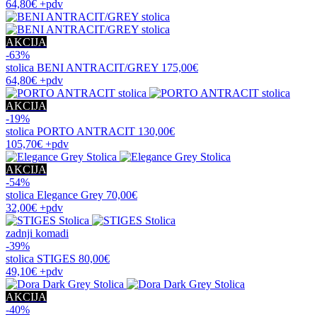
64,80€
+pdv
AKCIJA
-63%
stolica
BENI ANTRACIT/GREY
175,00€
64,80€
+pdv
AKCIJA
-19%
stolica
PORTO ANTRACIT
130,00€
105,70€
+pdv
AKCIJA
-54%
stolica
Elegance Grey
70,00€
32,00€
+pdv
zadnji komadi
-39%
stolica
STIGES
80,00€
49,10€
+pdv
AKCIJA
-40%