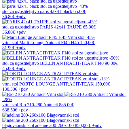
-43%
stol za ugostiteljstvo
paris 42x41 black
65,00€
36,80€
+pdv
-43%
stol za ugostiteljstvo
PARIS 42x41 TAUPE
65,00€
36,80€
+pdv
-45%
vrtni stol
Marti Lounge Antracit FI45 H45
150,00€
81,90€
+pdv
-50%
stol za ugostiteljstvo
BELEN ANTRACIT/TEAK FI40
90,00€
45,00€
+pdv
-13%
vrtni stol
PORTO LOUNGE ANTRACIT/TEAK
150,00€
130,30€
+pdv
-28%
vrtni stol
Rio 210-280 Antracit
885,00€
638,50€
+pdv
blagovaonski stol
adeline 200-260x100
850,00 €
+pdv