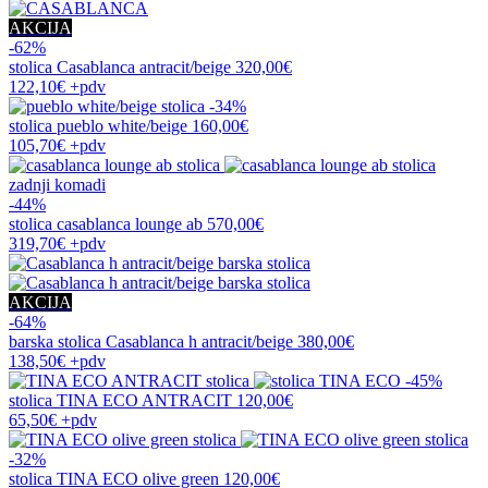
AKCIJA
-62%
stolica
Casablanca antracit/beige
320,00€
122,10€
+pdv
-34%
stolica
pueblo white/beige
160,00€
105,70€
+pdv
zadnji komadi
-44%
stolica
casablanca lounge ab
570,00€
319,70€
+pdv
AKCIJA
-64%
barska stolica
Casablanca h antracit/beige
380,00€
138,50€
+pdv
-45%
stolica
TINA ECO ANTRACIT
120,00€
65,50€
+pdv
-32%
stolica
TINA ECO olive green
120,00€