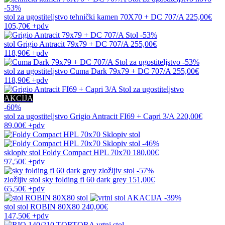
-53%
stol za ugostiteljstvo
tehnički kamen 70X70 + DC 707/A
225,00€
105,70€
+pdv
-53%
stol
Grigio Antracit 79x79 + DC 707/A
255,00€
118,90€
+pdv
-53%
stol za ugostiteljstvo
Cuma Dark 79x79 + DC 707/A
255,00€
118,90€
+pdv
AKCIJA
-60%
stol za ugostiteljstvo
Grigio Antracit FI69 + Capri 3/A
220,00€
89,00€
+pdv
-46%
sklopiv stol
Foldy Compact HPL 70x70
180,00€
97,50€
+pdv
-57%
zložljiv stol
sky folding fi 60 dark grey
151,00€
65,50€
+pdv
-39%
stol
stol ROBIN 80X80
240,00€
147,50€
+pdv