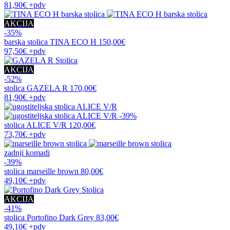
81,90€
+pdv
AKCIJA
-35%
barska stolica
TINA ECO H
150,00€
97,50€
+pdv
AKCIJA
-52%
stolica
GAZELA R
170,00€
81,90€
+pdv
-39%
stolica
ALICE V/R
120,00€
73,70€
+pdv
zadnji komadi
-39%
stolica
marseille brown
80,00€
49,10€
+pdv
AKCIJA
-41%
stolica
Portofino Dark Grey
83,00€
49,10€
+pdv