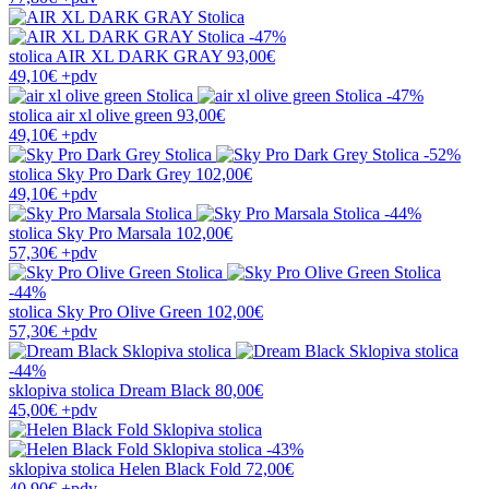
-47%
stolica
AIR XL DARK GRAY
93,00€
49,10€
+pdv
-47%
stolica
air xl olive green
93,00€
49,10€
+pdv
-52%
stolica
Sky Pro Dark Grey
102,00€
49,10€
+pdv
-44%
stolica
Sky Pro Marsala
102,00€
57,30€
+pdv
-44%
stolica
Sky Pro Olive Green
102,00€
57,30€
+pdv
-44%
sklopiva stolica
Dream Black
80,00€
45,00€
+pdv
-43%
sklopiva stolica
Helen Black Fold
72,00€
40,90€
+pdv