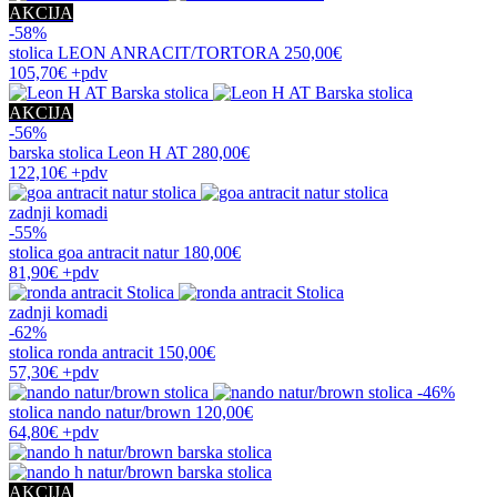
AKCIJA
-58%
stolica
LEON ANRACIT/TORTORA
250,00€
105,70€
+pdv
AKCIJA
-56%
barska stolica
Leon H AT
280,00€
122,10€
+pdv
zadnji komadi
-55%
stolica
goa antracit natur
180,00€
81,90€
+pdv
zadnji komadi
-62%
stolica
ronda antracit
150,00€
57,30€
+pdv
-46%
stolica
nando natur/brown
120,00€
64,80€
+pdv
AKCIJA