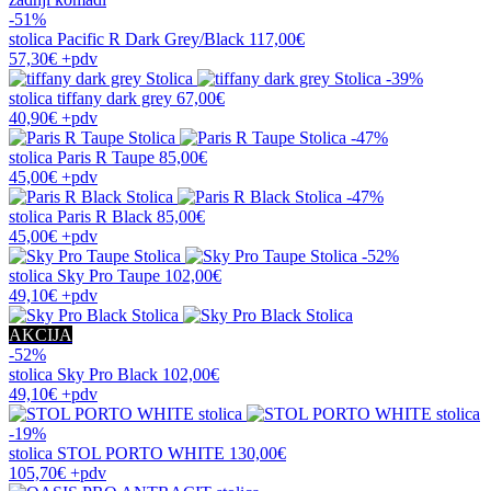
-51%
stolica
Pacific R Dark Grey/Black
117,00€
57,30€
+pdv
-39%
stolica
tiffany dark grey
67,00€
40,90€
+pdv
-47%
stolica
Paris R Taupe
85,00€
45,00€
+pdv
-47%
stolica
Paris R Black
85,00€
45,00€
+pdv
-52%
stolica
Sky Pro Taupe
102,00€
49,10€
+pdv
AKCIJA
-52%
stolica
Sky Pro Black
102,00€
49,10€
+pdv
-19%
stolica
STOL PORTO WHITE
130,00€
105,70€
+pdv