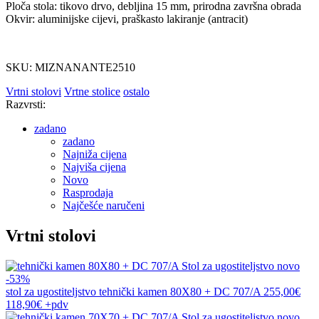
Ploča stola: tikovo drvo, debljina 15 mm, prirodna završna obrada
Okvir: aluminijske cijevi, praškasto lakiranje (antracit)
SKU: MIZNANANTE2510
Vrtni stolovi
Vrtne stolice
ostalo
Razvrsti:
zadano
zadano
Najniža cijena
Najviša cijena
Novo
Rasprodaja
Najčešće naručeni
Vrtni stolovi
novo
-53%
stol za ugostiteljstvo
tehnički kamen 80X80 + DC 707/A
255,00€
118,90€
+pdv
novo