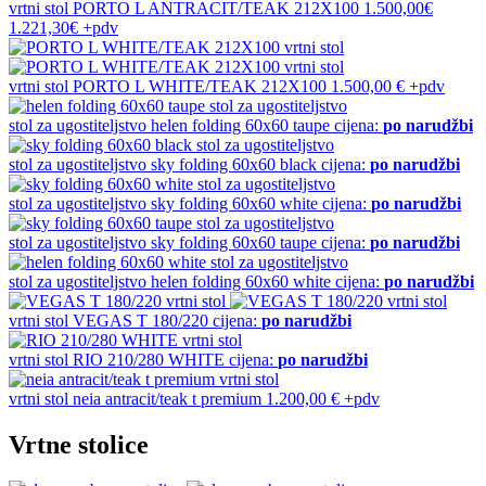
vrtni stol
PORTO L ANTRACIT/TEAK 212X100
1.500,00€
1.221,30€
+pdv
vrtni stol
PORTO L WHITE/TEAK 212X100
1.500,00 €
+pdv
stol za ugostiteljstvo
helen folding 60x60 taupe
cijena:
po narudžbi
stol za ugostiteljstvo
sky folding 60x60 black
cijena:
po narudžbi
stol za ugostiteljstvo
sky folding 60x60 white
cijena:
po narudžbi
stol za ugostiteljstvo
sky folding 60x60 taupe
cijena:
po narudžbi
stol za ugostiteljstvo
helen folding 60x60 white
cijena:
po narudžbi
vrtni stol
VEGAS T 180/220
cijena:
po narudžbi
vrtni stol
RIO 210/280 WHITE
cijena:
po narudžbi
vrtni stol
neia antracit/teak t premium
1.200,00 €
+pdv
Vrtne stolice