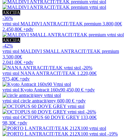
AKCIJA
-36%
vrtni stol
MALDIVI ANTRACIT/TEAK premium
3.800,00€
2.450,80€
+pdv
AKCIJA
-42%
vrtni stol
MALDIVI SMALL ANTRACIT/TEAK premium
3.500,00€
2.041,00€
+pdv
-20%
vrtni stol
NANA ANTRACIT/TEAK
1.220,00€
975,40€
+pdv
vrtni stol
Kyoto Antracit 160x90
450,00 €
+pdv
vrtni stol
circle antracit/grey
600,00 €
+pdv
-26%
vrtni stol
OCTOPUS 60 DOVE GREY
133,00€
98,30€
+pdv
-19%