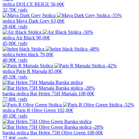
stolica
DOLCE BEIGE
56,00€
32,70€
+pdv
-55%
stolica
Maya Dark Grey
63,00€
28,60€
+pdv
-50%
stolica
Air Black
90,00€
45,00€
+pdv
-48%
stolica
helen black
79,00€
40,90€
+pdv
-42%
stolica
Paris R Marsala
85,00€
49,10€
+pdv
-28%
barska stolica
Bar Helen 75H Marsala
108,00€
77,80€
+pdv
-52%
stolica
Paris R Olive Green
102,00€
49,10€
+pdv
-28%
barska stolica
Bar Helen 75H Olive Green
108,00€
77,80€
+pdv