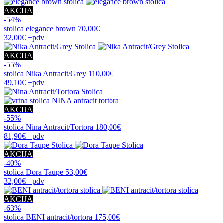
AKCIJA
-54%
stolica
elegance brown
70,00€
32,00€
+pdv
AKCIJA
-55%
stolica
Nika Antracit/Grey
110,00€
49,10€
+pdv
AKCIJA
-55%
stolica
Nina Antracit/Tortora
180,00€
81,90€
+pdv
AKCIJA
-40%
stolica
Dora Taupe
53,00€
32,00€
+pdv
AKCIJA
-63%
stolica
BENI antracit/tortora
175,00€