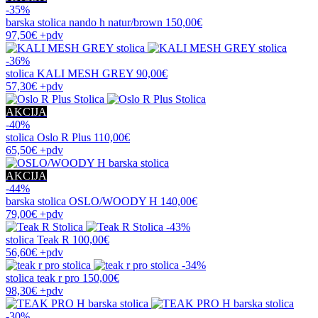
-35%
barska stolica
nando h natur/brown
150,00€
97,50€
+pdv
-36%
stolica
KALI MESH GREY
90,00€
57,30€
+pdv
AKCIJA
-40%
stolica
Oslo R Plus
110,00€
65,50€
+pdv
AKCIJA
-44%
barska stolica
OSLO/WOODY H
140,00€
79,00€
+pdv
-43%
stolica
Teak R
100,00€
56,60€
+pdv
-34%
stolica
teak r pro
150,00€
98,30€
+pdv
-30%