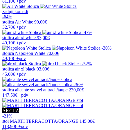
81,10€
+pdv
zadnji komadi
-64%
stolica
Air White
90,00€
32,70€
+pdv
-47%
stolica
air xl white
93,00€
49,10€
+pdv
-30%
stolica
Napoleon White
70,00€
49,10€
+pdv
-52%
stolica
air xl black
93,00€
45,00€
+pdv
-36%
stolica
alicante swivel antracit/taupe
230,00€
147,50€
+pdv
AKCIJA
-21%
stol
MARTI TERRACOTTA/ORANGE
145,00€
113,90€
+pdv