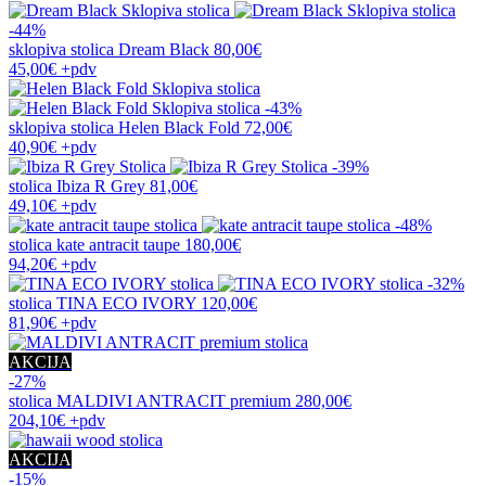
-44%
sklopiva stolica
Dream Black
80,00€
45,00€
+pdv
-43%
sklopiva stolica
Helen Black Fold
72,00€
40,90€
+pdv
-39%
stolica
Ibiza R Grey
81,00€
49,10€
+pdv
-48%
stolica
kate antracit taupe
180,00€
94,20€
+pdv
-32%
stolica
TINA ECO IVORY
120,00€
81,90€
+pdv
AKCIJA
-27%
stolica
MALDIVI ANTRACIT premium
280,00€
204,10€
+pdv
AKCIJA
-15%