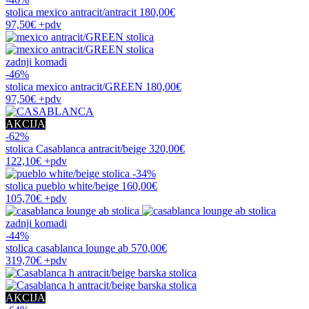
stolica
mexico antracit/antracit
180,00€
97,50€
+pdv
zadnji komadi
-46%
stolica
mexico antracit/GREEN
180,00€
97,50€
+pdv
AKCIJA
-62%
stolica
Casablanca antracit/beige
320,00€
122,10€
+pdv
-34%
stolica
pueblo white/beige
160,00€
105,70€
+pdv
zadnji komadi
-44%
stolica
casablanca lounge ab
570,00€
319,70€
+pdv
AKCIJA