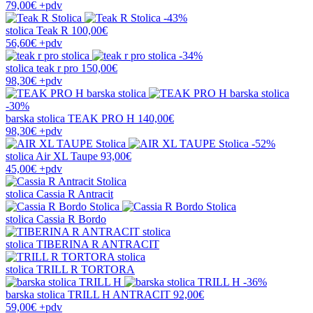
79,00€
+pdv
-43%
stolica
Teak R
100,00€
56,60€
+pdv
-34%
stolica
teak r pro
150,00€
98,30€
+pdv
-30%
barska stolica
TEAK PRO H
140,00€
98,30€
+pdv
-52%
stolica
Air XL Taupe
93,00€
45,00€
+pdv
stolica
Cassia R Antracit
stolica
Cassia R Bordo
stolica
TIBERINA R ANTRACIT
stolica
TRILL R TORTORA
-36%
barska stolica
TRILL H ANTRACIT
92,00€
59,00€
+pdv