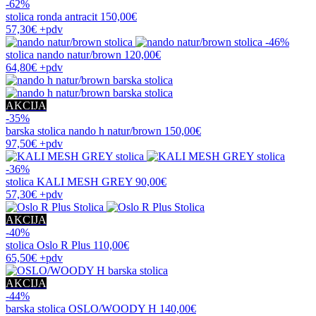
-62%
stolica
ronda antracit
150,00€
57,30€
+pdv
-46%
stolica
nando natur/brown
120,00€
64,80€
+pdv
AKCIJA
-35%
barska stolica
nando h natur/brown
150,00€
97,50€
+pdv
-36%
stolica
KALI MESH GREY
90,00€
57,30€
+pdv
AKCIJA
-40%
stolica
Oslo R Plus
110,00€
65,50€
+pdv
AKCIJA
-44%
barska stolica
OSLO/WOODY H
140,00€