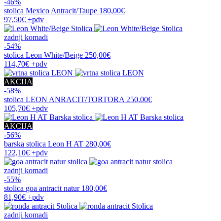
-46%
stolica
Mexico Antracit/Taupe
180,00€
97,50€
+pdv
zadnji komadi
-54%
stolica
Leon White/Beige
250,00€
114,70€
+pdv
AKCIJA
-58%
stolica
LEON ANRACIT/TORTORA
250,00€
105,70€
+pdv
AKCIJA
-56%
barska stolica
Leon H AT
280,00€
122,10€
+pdv
zadnji komadi
-55%
stolica
goa antracit natur
180,00€
81,90€
+pdv
zadnji komadi