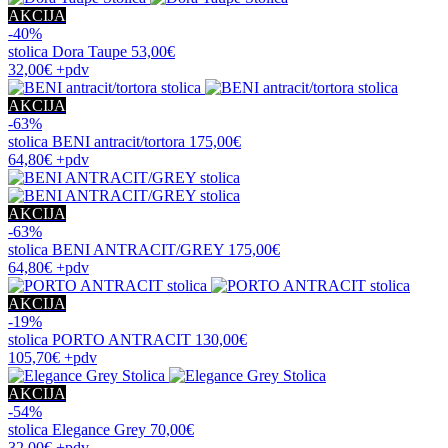
AKCIJA
-40%
stolica
Dora Taupe
53,00€
32,00€
+pdv
AKCIJA
-63%
stolica
BENI antracit/tortora
175,00€
64,80€
+pdv
AKCIJA
-63%
stolica
BENI ANTRACIT/GREY
175,00€
64,80€
+pdv
AKCIJA
-19%
stolica
PORTO ANTRACIT
130,00€
105,70€
+pdv
AKCIJA
-54%
stolica
Elegance Grey
70,00€
32,00€
+pdv