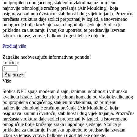
polipropilena obogaćenog staklenim vlaknima, uz primjenu
najnovije tehnologije zračnog prešanja (Air Moulding), koja
osigurava iznimnu čvrstoću, stabilnost i dug vijek trajanja. Prozračna
mrežasta struktura daje stolici prepoznatljiv izgled, a istovremeno
omogućuje bolje kruženje zraka i ugodnije sjedenje. Stolica je
prikladna za unutarnju i vanjsku upotrebu te predstavlja izvrstan
izbor za terase, vrtove, balkone i ugostiteljske objekte.
Pročitaj više
Zatražite neobvezujuću informativnu ponudu!
količina:
Šaljite upit
Više
Stolica NET spaja moderan dizajn, iznimnu udobnost i vrhunsku
kvalitetu izrade. Izrađena je u jednom komadu od visokokvalitetnog
polipropilena obogaćenog staklenim vlaknima, uz primjenu
najnovije tehnologije zračnog prešanja (Air Moulding), koja
osigurava iznimnu čvrstoću, stabilnost i dug vijek trajanja. Prozračna
mrežasta struktura daje stolici prepoznatljiv izgled, a istovremeno
omogućuje bolje kruženje zraka i ugodnije sjedenje. Stolica je
prikladna za unutarnju i vanjsku upotrebu te predstavlja izvrstan
izbor za terase, vrtove, balkone i ugostiteljske objekte.