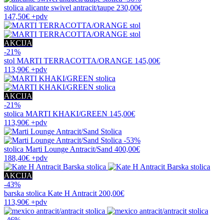
stolica
alicante swivel antracit/taupe
230,00€
147,50€
+pdv
AKCIJA
-21%
stol
MARTI TERRACOTTA/ORANGE
145,00€
113,90€
+pdv
AKCIJA
-21%
stolica
MARTI KHAKI/GREEN
145,00€
113,90€
+pdv
-53%
stolica
Marti Lounge Antracit/Sand
400,00€
188,40€
+pdv
AKCIJA
-43%
barska stolica
Kate H Antracit
200,00€
113,90€
+pdv
-46%