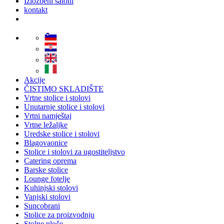
Izložbeni saloni
kontakt
Akcije
ČISTIMO SKLADIŠTE
Vrtne stolice i stolovi
Unutarnje stolice i stolovi
Vrtni namještaj
Vrtne ležaljke
Uredske stolice i stolovi
Blagovaonice
Stolice i stolovi za ugostiteljstvo
Catering oprema
Barske stolice
Lounge fotelje
Kuhinjski stolovi
Vanjski stolovi
Suncobrani
Stolice za proizvodnju
Stolne ploče