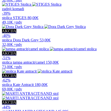
zadnji komadi
-39%
stolica
STIGES
80,00€
49,10€
+pdv
AKCIJA
-40%
stolica
Dora Dark Grey
53,00€
32,00€
+pdv
AKCIJA
-51%
stolica
tampa antracit/camel
150,00€
73,00€
+pdv
AKCIJA
-62%
stolica
Kate Antracit
180,00€
69,00€
+pdv
AKCIJA
-44%