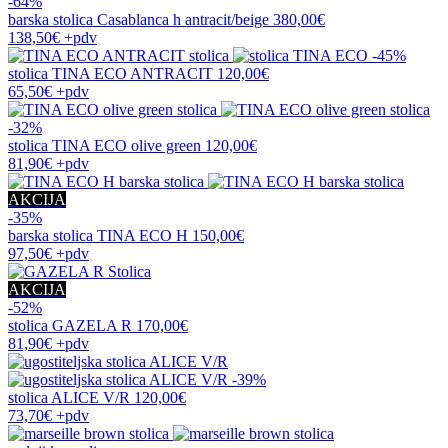
-64%
barska stolica
Casablanca h antracit/beige
380,00€
138,50€
+pdv
-45%
stolica
TINA ECO ANTRACIT
120,00€
65,50€
+pdv
-32%
stolica
TINA ECO olive green
120,00€
81,90€
+pdv
AKCIJA
-35%
barska stolica
TINA ECO H
150,00€
97,50€
+pdv
AKCIJA
-52%
stolica
GAZELA R
170,00€
81,90€
+pdv
-39%
stolica
ALICE V/R
120,00€
73,70€
+pdv