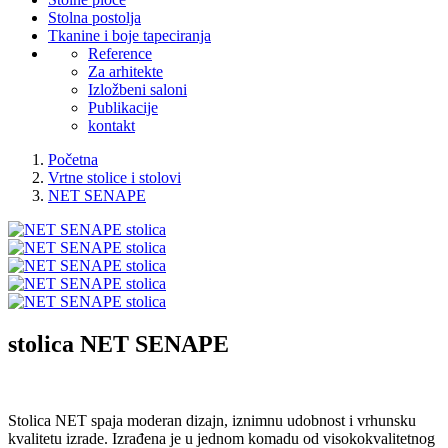
Stolna postolja
Tkanine i boje tapeciranja
Reference
Za arhitekte
Izložbeni saloni
Publikacije
kontakt
Početna
Vrtne stolice i stolovi
NET SENAPE
stolica
NET SENAPE
Stolica NET spaja moderan dizajn, iznimnu udobnost i vrhunsku
kvalitetu izrade. Izrađena je u jednom komadu od visokokvalitetnog