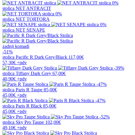
0%
stolica
NET ANTRACIT
0%
stolica
NET TORTORA
0%
stolica
NET SENAPE
zadnji komadi
-51%
stolica
Pacific R Dark Grey/Black
117,00€
57,30€
+pdv
-39%
stolica
Tiffany Dark Grey
67,00€
40,90€
+pdv
-47%
stolica
Paris R Taupe
85,00€
45,00€
+pdv
-47%
stolica
Paris R Black
85,00€
45,00€
+pdv
-52%
stolica
Sky Pro Taupe
102,00€
49,10€
+pdv