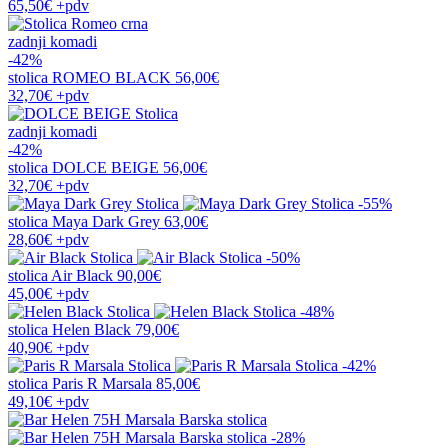
65,50€
+pdv
zadnji komadi
-42%
stolica
ROMEO BLACK
56,00€
32,70€
+pdv
zadnji komadi
-42%
stolica
DOLCE BEIGE
56,00€
32,70€
+pdv
-55%
stolica
Maya Dark Grey
63,00€
28,60€
+pdv
-50%
stolica
Air Black
90,00€
45,00€
+pdv
-48%
stolica
Helen Black
79,00€
40,90€
+pdv
-42%
stolica
Paris R Marsala
85,00€
49,10€
+pdv
-28%