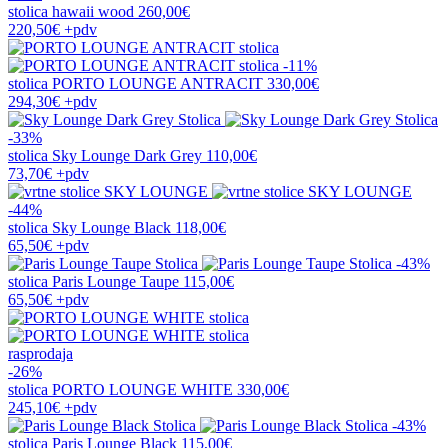
stolica
hawaii wood
260,00€
220,50€
+pdv
-11%
stolica
PORTO LOUNGE ANTRACIT
330,00€
294,30€
+pdv
-33%
stolica
Sky Lounge Dark Grey
110,00€
73,70€
+pdv
-44%
stolica
Sky Lounge Black
118,00€
65,50€
+pdv
-43%
stolica
Paris Lounge Taupe
115,00€
65,50€
+pdv
rasprodaja
-26%
stolica
PORTO LOUNGE WHITE
330,00€
245,10€
+pdv
-43%
stolica
Paris Lounge Black
115,00€