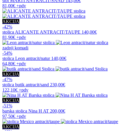
stol
MARTI ANTRACIT/SAND
145,00€
81,00€
+pdv
AKCIJA
-42%
stolica
ALICANTE ANTRACIT/TAUPE
140,00€
81,90€
+pdv
zadnji komadi
-54%
stolica
Leon antracit/natur
140,00€
64,80€
+pdv
AKCIJA
-47%
stolica
butik antracit/sand
230,00€
122,10€
+pdv
AKCIJA
-51%
barska stolica
Nina H AT
200,00€
97,50€
+pdv
AKCIJA