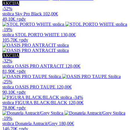
AKCIJA
-52%
stolica
Sky Pro Black
102,00€
49,10€
+pdv
-19%
stolica
STOL PORTO WHITE
130,00€
105,70€
+pdv
AKCIJA
-32%
stolica
OASIS PRO ANTRACIT
120,00€
81,90€
+pdv
-25%
stolica
OASIS PRO TAUPE
120,00€
90,10€
+pdv
-34%
stolica
FIGURA BLACK/BLACK
120,00€
78,80€
+pdv
-19%
stolica
Donatela Antracit/Grey
180,00€
146,70€
+pdv