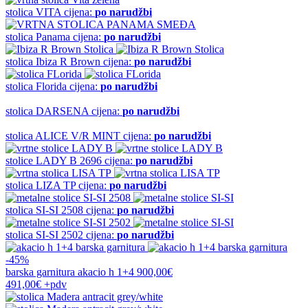
stolica
VITA
cijena:
po narudžbi
stolica
Panama
cijena:
po narudžbi
stolica
Ibiza R Brown
cijena:
po narudžbi
stolica
Florida
cijena:
po narudžbi
stolica
DARSENA
cijena:
po narudžbi
stolica
ALICE V/R MINT
cijena:
po narudžbi
stolice
LADY B 2696
cijena:
po narudžbi
stolica
LIZA TP
cijena:
po narudžbi
stolica
SI-SI 2508
cijena:
po narudžbi
stolica
SI-SI 2502
cijena:
po narudžbi
-45%
barska garnitura
akacio h 1+4
900,00€
491,00€
+pdv