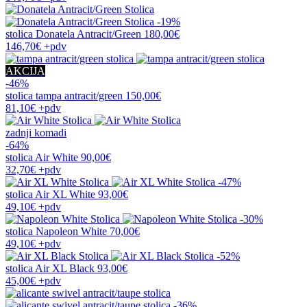
-19%
stolica
Donatela Antracit/Green
180,00€
146,70€
+pdv
AKCIJA
-46%
stolica
tampa antracit/green
150,00€
81,10€
+pdv
zadnji komadi
-64%
stolica
Air White
90,00€
32,70€
+pdv
-47%
stolica
Air XL White
93,00€
49,10€
+pdv
-30%
stolica
Napoleon White
70,00€
49,10€
+pdv
-52%
stolica
Air XL Black
93,00€
45,00€
+pdv
-36%