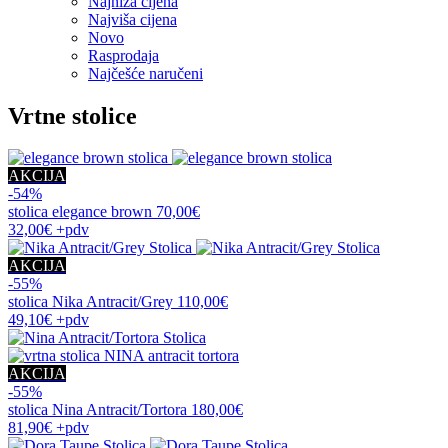
Najniža cijena
Najviša cijena
Novo
Rasprodaja
Najčešće naručeni
Vrtne stolice
AKCIJA
-54%
stolica
elegance brown
70,00€
32,00€
+pdv
AKCIJA
-55%
stolica
Nika Antracit/Grey
110,00€
49,10€
+pdv
AKCIJA
-55%
stolica
Nina Antracit/Tortora
180,00€
81,90€
+pdv