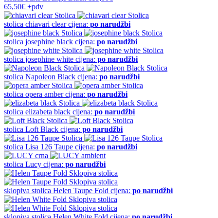
65,50€
+pdv
stolica
chiavari clear
cijena:
po narudžbi
stolica
josephine black
cijena:
po narudžbi
stolica
josephine white
cijena:
po narudžbi
stolica
Napoleon Black
cijena:
po narudžbi
stolica
opera amber
cijena:
po narudžbi
stolica
elizabeta black
cijena:
po narudžbi
stolica
Loft Black
cijena:
po narudžbi
stolica
Lisa 126 Taupe
cijena:
po narudžbi
stolica
Lucy
cijena:
po narudžbi
sklopiva stolica
Helen Taupe Fold
cijena:
po narudžbi
sklopiva stolica
Helen White Fold
cijena:
po narudžbi