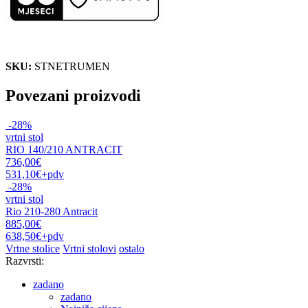
SKU:
STNETRUMEN
Povezani proizvodi
-28%
vrtni stol
RIO 140/210 ANTRACIT
736,00€
531,10€
+pdv
-28%
vrtni stol
Rio 210-280 Antracit
885,00€
638,50€
+pdv
Vrtne stolice
Vrtni stolovi
ostalo
Razvrsti:
zadano
zadano