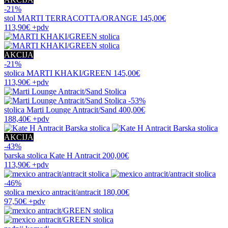
-21%
stol
MARTI TERRACOTTA/ORANGE
145,00€
113,90€
+pdv
AKCIJA
-21%
stolica
MARTI KHAKI/GREEN
145,00€
113,90€
+pdv
-53%
stolica
Marti Lounge Antracit/Sand
400,00€
188,40€
+pdv
AKCIJA
-43%
barska stolica
Kate H Antracit
200,00€
113,90€
+pdv
-46%
stolica
mexico antracit/antracit
180,00€
97,50€
+pdv