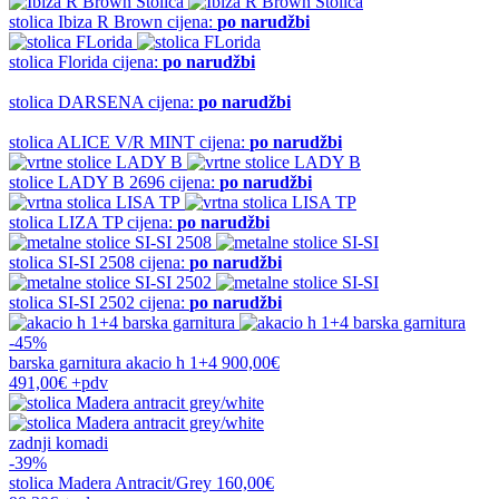
stolica
Ibiza R Brown
cijena:
po narudžbi
stolica
Florida
cijena:
po narudžbi
stolica
DARSENA
cijena:
po narudžbi
stolica
ALICE V/R MINT
cijena:
po narudžbi
stolice
LADY B 2696
cijena:
po narudžbi
stolica
LIZA TP
cijena:
po narudžbi
stolica
SI-SI 2508
cijena:
po narudžbi
stolica
SI-SI 2502
cijena:
po narudžbi
-45%
barska garnitura
akacio h 1+4
900,00€
491,00€
+pdv
zadnji komadi
-39%
stolica
Madera Antracit/Grey
160,00€