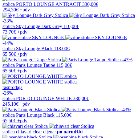
stolica
PORTO LOUNGE ANTRACIT
330,00€
294,30€
+pdv
-33%
stolica
Sky Lounge Dark Grey
110,00€
73,70€
+pdv
-44%
stolica
Sky Lounge Black
118,00€
65,50€
+pdv
-43%
stolica
Paris Lounge Taupe
115,00€
65,50€
+pdv
rasprodaja
-26%
stolica
PORTO LOUNGE WHITE
330,00€
245,10€
+pdv
-43%
stolica
Paris Lounge Black
115,00€
65,50€
+pdv
stolica
chiavari clear
cijena:
po narudžbi