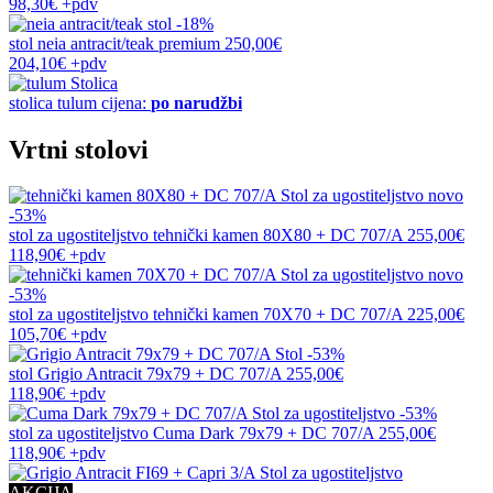
98,30€
+pdv
-18%
stol
neia antracit/teak premium
250,00€
204,10€
+pdv
stolica
tulum
cijena:
po narudžbi
Vrtni stolovi
novo
-53%
stol za ugostiteljstvo
tehnički kamen 80X80 + DC 707/A
255,00€
118,90€
+pdv
novo
-53%
stol za ugostiteljstvo
tehnički kamen 70X70 + DC 707/A
225,00€
105,70€
+pdv
-53%
stol
Grigio Antracit 79x79 + DC 707/A
255,00€
118,90€
+pdv
-53%
stol za ugostiteljstvo
Cuma Dark 79x79 + DC 707/A
255,00€
118,90€
+pdv
AKCIJA