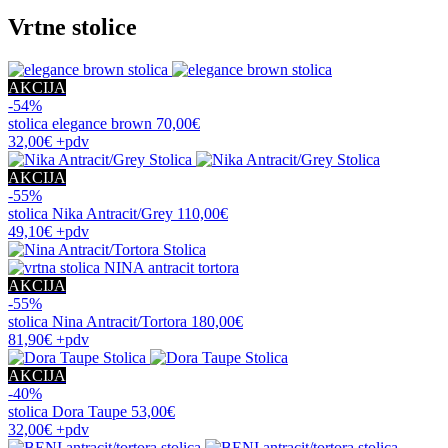
Vrtne stolice
AKCIJA
-54%
stolica
elegance brown
70,00€
32,00€
+pdv
AKCIJA
-55%
stolica
Nika Antracit/Grey
110,00€
49,10€
+pdv
AKCIJA
-55%
stolica
Nina Antracit/Tortora
180,00€
81,90€
+pdv
AKCIJA
-40%
stolica
Dora Taupe
53,00€
32,00€
+pdv