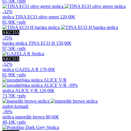
65,50€
+pdv
-32%
stolica
TINA ECO olive green
120,00€
81,90€
+pdv
AKCIJA
-35%
barska stolica
TINA ECO H
150,00€
97,50€
+pdv
AKCIJA
-52%
stolica
GAZELA R
170,00€
81,90€
+pdv
-39%
stolica
ALICE V/R
120,00€
73,70€
+pdv
zadnji komadi
-39%
stolica
marseille brown
80,00€
49,10€
+pdv