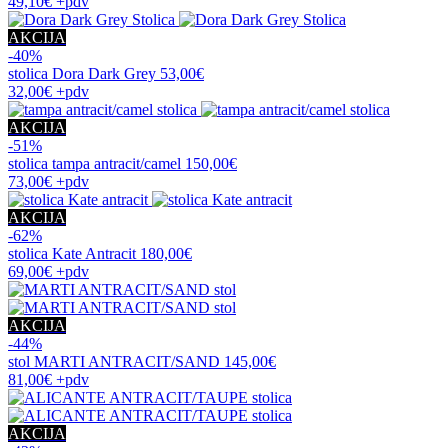
49,10€
+pdv
AKCIJA
-40%
stolica
Dora Dark Grey
53,00€
32,00€
+pdv
AKCIJA
-51%
stolica
tampa antracit/camel
150,00€
73,00€
+pdv
AKCIJA
-62%
stolica
Kate Antracit
180,00€
69,00€
+pdv
AKCIJA
-44%
stol
MARTI ANTRACIT/SAND
145,00€
81,00€
+pdv
AKCIJA