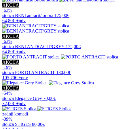
AKCIJA
-63%
stolica
BENI antracit/tortora
175,00€
64,80€
+pdv
AKCIJA
-63%
stolica
BENI ANTRACIT/GREY
175,00€
64,80€
+pdv
AKCIJA
-19%
stolica
PORTO ANTRACIT
130,00€
105,70€
+pdv
AKCIJA
-54%
stolica
Elegance Grey
70,00€
32,00€
+pdv
zadnji komadi
-39%
stolica
STIGES
80,00€