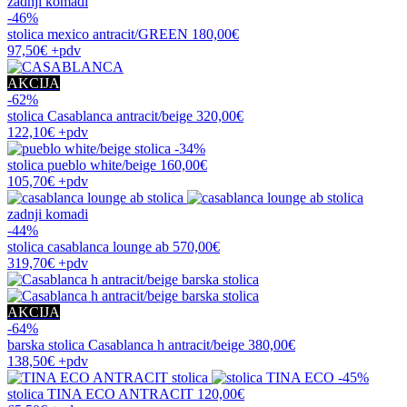
zadnji komadi
-46%
stolica
mexico antracit/GREEN
180,00€
97,50€
+pdv
AKCIJA
-62%
stolica
Casablanca antracit/beige
320,00€
122,10€
+pdv
-34%
stolica
pueblo white/beige
160,00€
105,70€
+pdv
zadnji komadi
-44%
stolica
casablanca lounge ab
570,00€
319,70€
+pdv
AKCIJA
-64%
barska stolica
Casablanca h antracit/beige
380,00€
138,50€
+pdv
-45%
stolica
TINA ECO ANTRACIT
120,00€