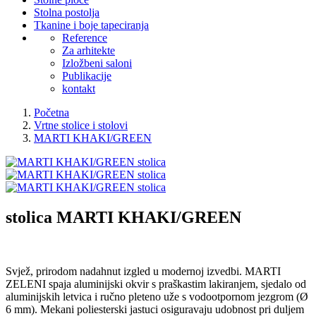
Stolna postolja
Tkanine i boje tapeciranja
Reference
Za arhitekte
Izložbeni saloni
Publikacije
kontakt
Početna
Vrtne stolice i stolovi
MARTI KHAKI/GREEN
stolica
MARTI KHAKI/GREEN
Svjež, prirodom nadahnut izgled u modernoj izvedbi. MARTI
ZELENI spaja aluminijski okvir s praškastim lakiranjem, sjedalo od
aluminijskih letvica i ručno pleteno uže s vodootpornom jezgrom (Ø
6 mm). Mekani poliesterski jastuci osiguravaju udobnost pri duljem