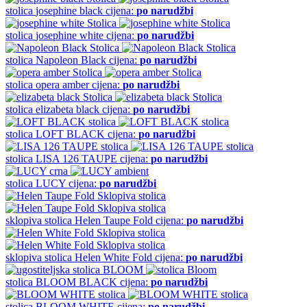
stolica
josephine black
cijena:
po narudžbi
stolica
josephine white
cijena:
po narudžbi
stolica
Napoleon Black
cijena:
po narudžbi
stolica
opera amber
cijena:
po narudžbi
stolica
elizabeta black
cijena:
po narudžbi
stolica
LOFT BLACK
cijena:
po narudžbi
stolica
LISA 126 TAUPE
cijena:
po narudžbi
stolica
LUCY
cijena:
po narudžbi
sklopiva stolica
Helen Taupe Fold
cijena:
po narudžbi
sklopiva stolica
Helen White Fold
cijena:
po narudžbi
stolica
BLOOM BLACK
cijena:
po narudžbi
stolica
BLOOM WHITE
cijena:
po narudžbi