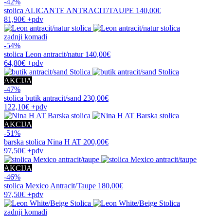
-42%
stolica
ALICANTE ANTRACIT/TAUPE
140,00€
81,90€
+pdv
zadnji komadi
-54%
stolica
Leon antracit/natur
140,00€
64,80€
+pdv
AKCIJA
-47%
stolica
butik antracit/sand
230,00€
122,10€
+pdv
AKCIJA
-51%
barska stolica
Nina H AT
200,00€
97,50€
+pdv
AKCIJA
-46%
stolica
Mexico Antracit/Taupe
180,00€
97,50€
+pdv
zadnji komadi