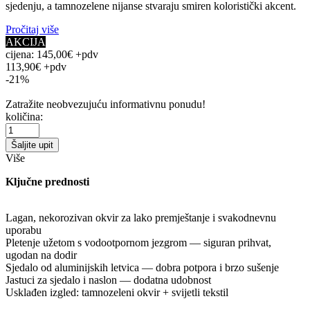
sjedenju, a tamnozelene nijanse stvaraju smiren koloristički akcent.
Pročitaj više
AKCIJA
cijena:
145,00€ +pdv
113,90€ +pdv
-21%
Zatražite neobvezujuću informativnu ponudu!
količina:
Šaljite upit
Više
Ključne prednosti
Lagan, nekorozivan okvir za lako premještanje i svakodnevnu
uporabu
Pletenje užetom s vodootpornom jezgrom — siguran prihvat,
ugodan na dodir
Sjedalo od aluminijskih letvica — dobra potpora i brzo sušenje
Jastuci za sjedalo i naslon — dodatna udobnost
Usklađen izgled: tamnozeleni okvir + svijetli tekstil