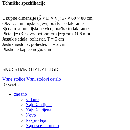
Tehničke specifikacije
Ukupne dimenzije (Š × D × V): 57 × 60 × 80 cm
Okvir: aluminijske cijevi, praškasto lakiranje
Sjedalo: aluminijske letvice, praškasto lakiranje
Pletenje: uže s vodootpornom jezgrom, Ø 6 mm
Jastuk sjedala: poliester, T = 5 cm
Jastuk naslona: poliester, T = 2 cm
Plastične kapice nogu: crne
SKU: STMARTIZE/ZELIGR
Vrtne stolice
Vrtni stolovi
ostalo
Razvrsti:
zadano
zadano
Najniža cijena
Najviša cijena
Novo
Rasprodaja
Najčešće naručeni