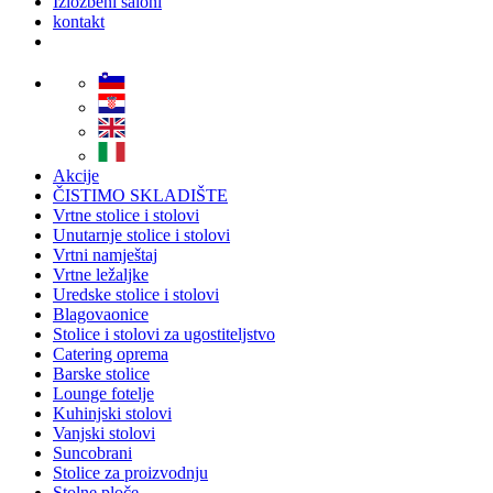
Izložbeni saloni
kontakt
Akcije
ČISTIMO SKLADIŠTE
Vrtne stolice i stolovi
Unutarnje stolice i stolovi
Vrtni namještaj
Vrtne ležaljke
Uredske stolice i stolovi
Blagovaonice
Stolice i stolovi za ugostiteljstvo
Catering oprema
Barske stolice
Lounge fotelje
Kuhinjski stolovi
Vanjski stolovi
Suncobrani
Stolice za proizvodnju
Stolne ploče