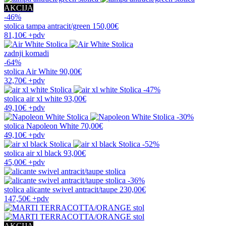
AKCIJA
-46%
stolica
tampa antracit/green
150,00€
81,10€
+pdv
zadnji komadi
-64%
stolica
Air White
90,00€
32,70€
+pdv
-47%
stolica
air xl white
93,00€
49,10€
+pdv
-30%
stolica
Napoleon White
70,00€
49,10€
+pdv
-52%
stolica
air xl black
93,00€
45,00€
+pdv
-36%
stolica
alicante swivel antracit/taupe
230,00€
147,50€
+pdv
AKCIJA