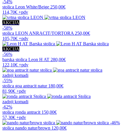
-54%
stolica
Leon White/Beige
250,00€
114,70€
+pdv
AKCIJA
-58%
stolica
LEON ANRACIT/TORTORA
250,00€
105,70€
+pdv
AKCIJA
-56%
barska stolica
Leon H AT
280,00€
122,10€
+pdv
zadnji komadi
-55%
stolica
goa antracit natur
180,00€
81,90€
+pdv
zadnji komadi
-62%
stolica
ronda antracit
150,00€
57,30€
+pdv
-46%
stolica
nando natur/brown
120,00€