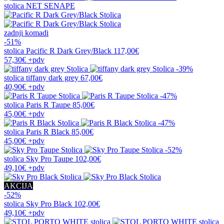
stolica
NET SENAPE
zadnji komadi
-51%
stolica
Pacific R Dark Grey/Black
117,00€
57,30€
+pdv
-39%
stolica
tiffany dark grey
67,00€
40,90€
+pdv
-47%
stolica
Paris R Taupe
85,00€
45,00€
+pdv
-47%
stolica
Paris R Black
85,00€
45,00€
+pdv
-52%
stolica
Sky Pro Taupe
102,00€
49,10€
+pdv
AKCIJA
-52%
stolica
Sky Pro Black
102,00€
49,10€
+pdv