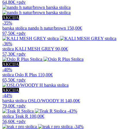
64,80€
+pdv
AKCIJA
-35%
barska stolica
nando h natur/brown
150,00€
97,50€
+pdv
-36%
stolica
KALI MESH GREY
90,00€
57,30€
+pdv
AKCIJA
-40%
stolica
Oslo R Plus
110,00€
65,50€
+pdv
AKCIJA
-44%
barska stolica
OSLO/WOODY H
140,00€
79,00€
+pdv
-43%
stolica
Teak R
100,00€
56,60€
+pdv
-34%