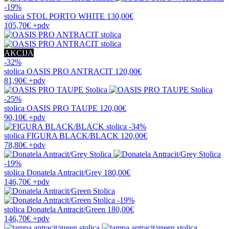
-19%
stolica
STOL PORTO WHITE
130,00€
105,70€
+pdv
AKCIJA
-32%
stolica
OASIS PRO ANTRACIT
120,00€
81,90€
+pdv
-25%
stolica
OASIS PRO TAUPE
120,00€
90,10€
+pdv
-34%
stolica
FIGURA BLACK/BLACK
120,00€
78,80€
+pdv
-19%
stolica
Donatela Antracit/Grey
180,00€
146,70€
+pdv
-19%
stolica
Donatela Antracit/Green
180,00€
146,70€
+pdv