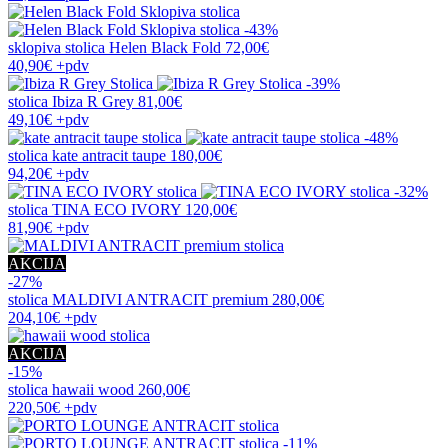
-43%
sklopiva stolica
Helen Black Fold
72,00€
40,90€
+pdv
-39%
stolica
Ibiza R Grey
81,00€
49,10€
+pdv
-48%
stolica
kate antracit taupe
180,00€
94,20€
+pdv
-32%
stolica
TINA ECO IVORY
120,00€
81,90€
+pdv
AKCIJA
-27%
stolica
MALDIVI ANTRACIT premium
280,00€
204,10€
+pdv
AKCIJA
-15%
stolica
hawaii wood
260,00€
220,50€
+pdv
-11%